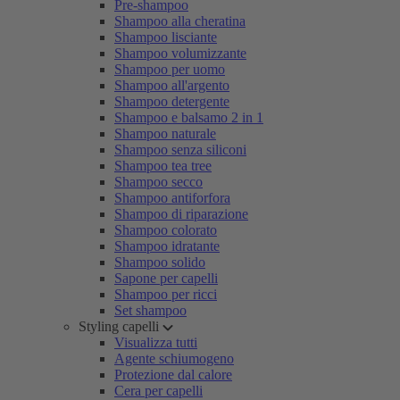
Pre-shampoo
Shampoo alla cheratina
Shampoo lisciante
Shampoo volumizzante
Shampoo per uomo
Shampoo all'argento
Shampoo detergente
Shampoo e balsamo 2 in 1
Shampoo naturale
Shampoo senza siliconi
Shampoo tea tree
Shampoo secco
Shampoo antiforfora
Shampoo di riparazione
Shampoo colorato
Shampoo idratante
Shampoo solido
Sapone per capelli
Shampoo per ricci
Set shampoo
Styling capelli
Visualizza tutti
Agente schiumogeno
Protezione dal calore
Cera per capelli