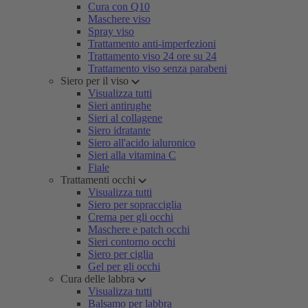
Cura con Q10
Maschere viso
Spray viso
Trattamento anti-imperfezioni
Trattamento viso 24 ore su 24
Trattamento viso senza parabeni
Siero per il viso
Visualizza tutti
Sieri antirughe
Sieri al collagene
Siero idratante
Siero all'acido ialuronico
Sieri alla vitamina C
Fiale
Trattamenti occhi
Visualizza tutti
Siero per sopracciglia
Crema per gli occhi
Maschere e patch occhi
Sieri contorno occhi
Siero per ciglia
Gel per gli occhi
Cura delle labbra
Visualizza tutti
Balsamo per labbra