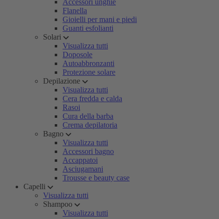
Accessori unghie
Flanella
Gioielli per mani e piedi
Guanti esfolianti
Solari
Visualizza tutti
Doposole
Autoabbronzanti
Protezione solare
Depilazione
Visualizza tutti
Cera fredda e calda
Rasoi
Cura della barba
Crema depilatoria
Bagno
Visualizza tutti
Accessori bagno
Accappatoi
Asciugamani
Trousse e beauty case
Capelli
Visualizza tutti
Shampoo
Visualizza tutti