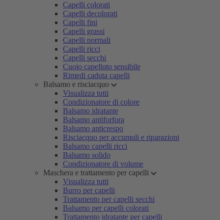
Capelli colorati
Capelli decolorati
Capelli fini
Capelli grassi
Capelli normali
Capelli ricci
Capelli secchi
Cuoio capelluto sensibile
Rimedi caduta capelli
Balsamo e risciacquo
Visualizza tutti
Condizionatore di colore
Balsamo idratante
Balsamo antiforfora
Balsamo anticrespo
Risciacquo per accumuli e riparazioni
Balsamo capelli ricci
Balsamo solido
Condizionatore di volume
Maschera e trattamento per capelli
Visualizza tutti
Burro per capelli
Trattamento per capelli secchi
Balsamo per capelli colorati
Trattamento idratante per capelli