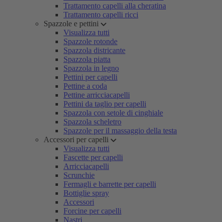
Trattamento capelli alla cheratina
Trattamento capelli ricci
Spazzole e pettini
Visualizza tutti
Spazzole rotonde
Spazzola districante
Spazzola piatta
Spazzola in legno
Pettini per capelli
Pettine a coda
Pettine arricciacapelli
Pettini da taglio per capelli
Spazzola con setole di cinghiale
Spazzola scheletro
Spazzole per il massaggio della testa
Accessori per capelli
Visualizza tutti
Fascette per capelli
Arricciacapelli
Scrunchie
Fermagli e barrette per capelli
Bottiglie spray
Accessori
Forcine per capelli
Nastri