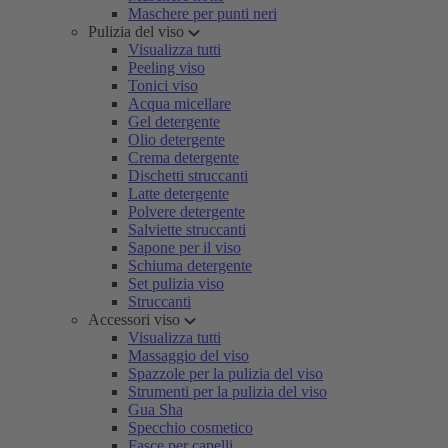
Maschere per punti neri
Pulizia del viso
Visualizza tutti
Peeling viso
Tonici viso
Acqua micellare
Gel detergente
Olio detergente
Crema detergente
Dischetti struccanti
Latte detergente
Polvere detergente
Salviette struccanti
Sapone per il viso
Schiuma detergente
Set pulizia viso
Struccanti
Accessori viso
Visualizza tutti
Massaggio del viso
Spazzole per la pulizia del viso
Strumenti per la pulizia del viso
Gua Sha
Specchio cosmetico
Fasce per capelli