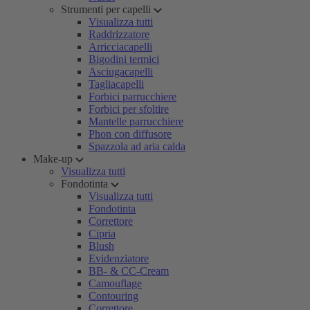
Strumenti per capelli
Visualizza tutti
Raddrizzatore
Arricciacapelli
Bigodini termici
Asciugacapelli
Tagliacapelli
Forbici parrucchiere
Forbici per sfoltire
Mantelle parrucchiere
Phon con diffusore
Spazzola ad aria calda
Make-up
Visualizza tutti
Fondotinta
Visualizza tutti
Fondotinta
Correttore
Cipria
Blush
Evidenziatore
BB- & CC-Cream
Camouflage
Contouring
Correttore