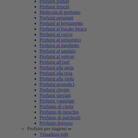
Profumi fruttati
Profumi freschi
Molecola di profumo
Profumi agrumati
Profumi al bergamotto
Profumi al bucato fresco
Profumi al cocco
Profumi al gelsomino
Profumi al mughetto
Profumi al sandalo
Profumi al vetiver
Profumi all'oud
Profumi alla mela
Profumi alla rosa
Profumi alla viola
Profumi aromatici
Profumi chypre
Profumi speziati
Profumi vanigliati
Profumo di cipria
Profumo di muschio
Profumo di patchouli
Profumo legnoso
Profumi per stagioni
Visualizza tutti