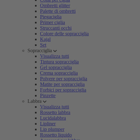
Ombretti glitter
Palette di ombretti
Piegaciglia
Primer ciglia
Struccanti occhi
Colore delle sopracciglia
Kajal
Set
Sopracciglia
Visualizza tutti
Tintura sopracciglia
Gel sopracciglia
Crema sopracciglia
Polvere per sopracciglia
Matite per sopracciglia
Forbici per sopracciglia
Pinzette
Labbra
Visualizza tutti
Rossetto labbra
Lucidalabbra
Lipliner
Lip plumper
Rossetto liquido