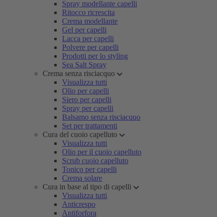
Spray modellante capelli
Ritocco ricrescita
Crema modellante
Gel per capelli
Lacca per capelli
Polvere per capelli
Prodotti per lo styling
Sea Salt Spray
Crema senza risciacquo
Visualizza tutti
Olio per capelli
Siero per capelli
Spray per capelli
Balsamo senza risciacquo
Set per trattamenti
Cura del cuoio capelluto
Visualizza tutti
Olio per il cuoio capelluto
Scrub cuoio capelluto
Tonico per capelli
Crema solare
Cura in base al tipo di capelli
Visualizza tutti
Anticrespo
Antiforfora