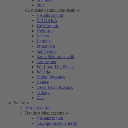
Stile
Cosmetici naturali certificati
Visualizza tutti
MÁDARA
Hej Organic
Heliotrop
Lavera
Logona
Primavera
Santaverde
Sante Naturkosmetik
Tautropfen
We Love The Planet
Weleda
Mukti Organics
Cattier
GG's True Organics
Trilogy
Zao
Salute
Visualizza tutti
Bende e Medicazione
Visualizza tutti
Guarigione delle ferite