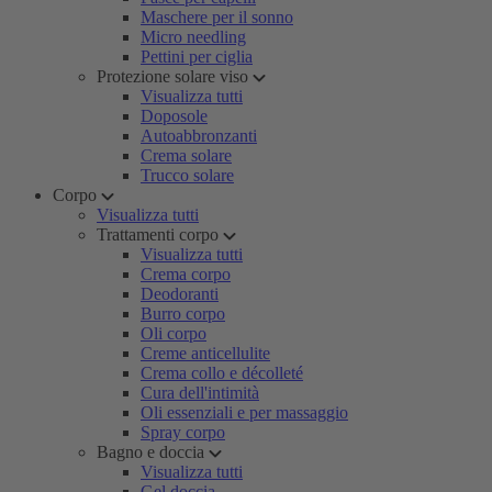
Maschere per il sonno
Micro needling
Pettini per ciglia
Protezione solare viso
Visualizza tutti
Doposole
Autoabbronzanti
Crema solare
Trucco solare
Corpo
Visualizza tutti
Trattamenti corpo
Visualizza tutti
Crema corpo
Deodoranti
Burro corpo
Oli corpo
Creme anticellulite
Crema collo e décolleté
Cura dell'intimità
Oli essenziali e per massaggio
Spray corpo
Bagno e doccia
Visualizza tutti
Gel doccia