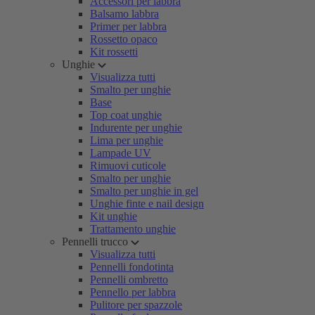
Accessori per labbra
Balsamo labbra
Primer per labbra
Rossetto opaco
Kit rossetti
Unghie
Visualizza tutti
Smalto per unghie
Base
Top coat unghie
Indurente per unghie
Lima per unghie
Lampade UV
Rimuovi cuticole
Smalto per unghie
Smalto per unghie in gel
Unghie finte e nail design
Kit unghie
Trattamento unghie
Pennelli trucco
Visualizza tutti
Pennelli fondotinta
Pennelli ombretto
Pennello per labbra
Pulitore per spazzole