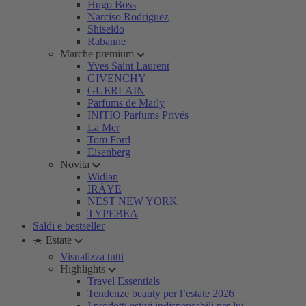
Hugo Boss
Narciso Rodriguez
Shiseido
Rabanne
Marche premium
Yves Saint Laurent
GIVENCHY
GUERLAIN
Parfums de Marly
INITIO Parfums Privés
La Mer
Tom Ford
Eisenberg
Novita
Widian
IRÄYE
NEST NEW YORK
TYPEBEA
Saldi e bestseller
☀️ Estate
Visualizza tutti
Highlights
Travel Essentials
Tendenze beauty per l’estate 2026
I prodotti estivi indispensabili per lui