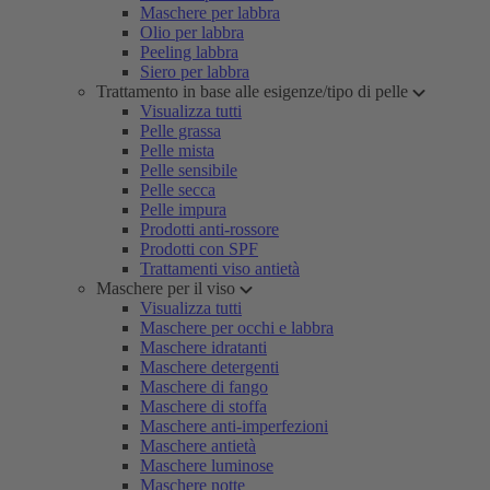
Maschere per labbra
Olio per labbra
Peeling labbra
Siero per labbra
Trattamento in base alle esigenze/tipo di pelle
Visualizza tutti
Pelle grassa
Pelle mista
Pelle sensibile
Pelle secca
Pelle impura
Prodotti anti-rossore
Prodotti con SPF
Trattamenti viso antietà
Maschere per il viso
Visualizza tutti
Maschere per occhi e labbra
Maschere idratanti
Maschere detergenti
Maschere di fango
Maschere di stoffa
Maschere anti-imperfezioni
Maschere antietà
Maschere luminose
Maschere notte