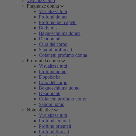
Visualizza tutti
Fragranze donna
Visualizza tutti
Profumi donna
Profumo per capelli
Body mist
Bagnoschiuma donna
Deodoranti
Cura del corpo
Saponi profumati
Cofanetti profumo donna
Profumi da uomo
Visualizza tutti
Profumi uomo
Dopobarba
Cura del corpo
Bagnoschiuma uomo
Deodoranti
Cofanetti profumo uomo
Saponi uomo
Note olfattive
Visualizza tutti
Profumi ambrati
Profumi orientali
Profumi floreali