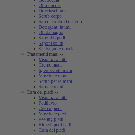
Olio doccia
Docciaschiuma
Scrub corpo
Sali e bombe da bagno
Detergenti intimi
Oli da bagno
Saponi liquidi
Saponi solidi
Set bagno e doccia
Trattamenti mani
Visualizza tutti
Creme mani
Igienizzante mani
Maschere mani
Scrub per le mani
Sapone mani
Cura dei piedi
Visualizza tutti
Pediluvio
Crema piedi
Maschere piedi
Peeling piedi
Rimedi per i calli
Cura dei piedi