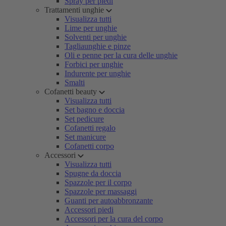
Spray per piedi
Trattamenti unghie
Visualizza tutti
Lime per unghie
Solventi per unghie
Tagliaunghie e pinze
Oli e penne per la cura delle unghie
Forbici per unghie
Indurente per unghie
Smalti
Cofanetti beauty
Visualizza tutti
Set bagno e doccia
Set pedicure
Cofanetti regalo
Set manicure
Cofanetti corpo
Accessori
Visualizza tutti
Spugne da doccia
Spazzole per il corpo
Spazzole per massaggi
Guanti per autoabbronzante
Accessori piedi
Accessori per la cura del corpo