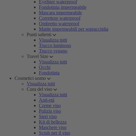
Eyeliner waterproof
Fondotinta impermeabile
Mascara impermeabile
Correttore waterproof
Ombretto waterproof
Matite impermeabili per sopracciglia
Punti salienti
Visualizza tutti
Trucco luminoso
Trucco vegano
Travel Size
Visualizza tutti
Occhi
Fondotinta
Cosmetici uomo
Visualizza tutti
Cura del viso
Visualizza tutti
Anti-età
Creme viso
Pulizia viso
Sieri viso
Kit di bellezza
Maschere viso
Scrub per il viso