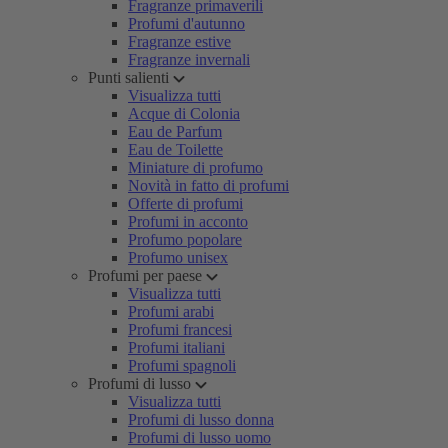
Fragranze primaverili
Profumi d'autunno
Fragranze estive
Fragranze invernali
Punti salienti
Visualizza tutti
Acque di Colonia
Eau de Parfum
Eau de Toilette
Miniature di profumo
Novità in fatto di profumi
Offerte di profumi
Profumi in acconto
Profumo popolare
Profumo unisex
Profumi per paese
Visualizza tutti
Profumi arabi
Profumi francesi
Profumi italiani
Profumi spagnoli
Profumi di lusso
Visualizza tutti
Profumi di lusso donna
Profumi di lusso uomo