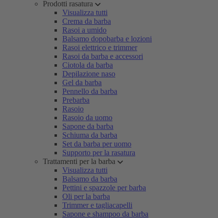
Prodotti rasatura
Visualizza tutti
Crema da barba
Rasoi a umido
Balsamo dopobarba e lozioni
Rasoi elettrico e trimmer
Rasoi da barba e accessori
Ciotola da barba
Depilazione naso
Gel da barba
Pennello da barba
Prebarba
Rasoio
Rasoio da uomo
Sapone da barba
Schiuma da barba
Set da barba per uomo
Supporto per la rasatura
Trattamenti per la barba
Visualizza tutti
Balsamo da barba
Pettini e spazzole per barba
Oli per la barba
Trimmer e tagliacapelli
Sapone e shampoo da barba