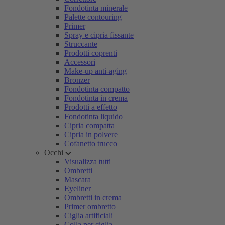
Fondotinta minerale
Palette contouring
Primer
Spray e cipria fissante
Struccante
Prodotti coprenti
Accessori
Make-up anti-aging
Bronzer
Fondotinta compatto
Fondotinta in crema
Prodotti a effetto
Fondotinta liquido
Cipria compatta
Cipria in polvere
Cofanetto trucco
Occhi
Visualizza tutti
Ombretti
Mascara
Eyeliner
Ombretti in crema
Primer ombretto
Ciglia artificiali
Colla per ciglia