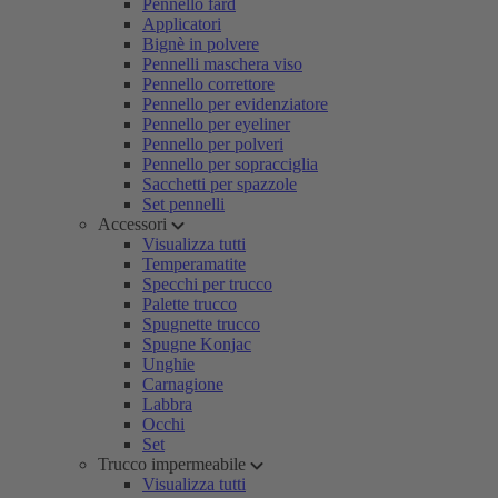
Pennello fard
Applicatori
Bignè in polvere
Pennelli maschera viso
Pennello correttore
Pennello per evidenziatore
Pennello per eyeliner
Pennello per polveri
Pennello per sopracciglia
Sacchetti per spazzole
Set pennelli
Accessori
Visualizza tutti
Temperamatite
Specchi per trucco
Palette trucco
Spugnette trucco
Spugne Konjac
Unghie
Carnagione
Labbra
Occhi
Set
Trucco impermeabile
Visualizza tutti