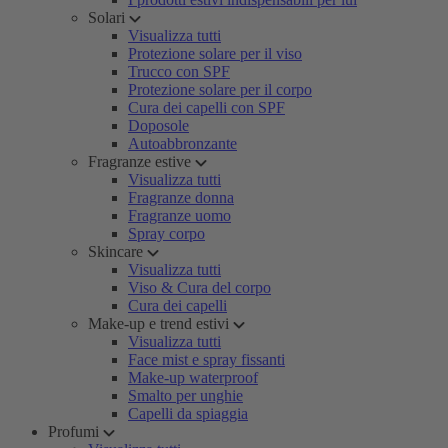
Solari
Visualizza tutti
Protezione solare per il viso
Trucco con SPF
Protezione solare per il corpo
Cura dei capelli con SPF
Doposole
Autoabbronzante
Fragranze estive
Visualizza tutti
Fragranze donna
Fragranze uomo
Spray corpo
Skincare
Visualizza tutti
Viso & Cura del corpo
Cura dei capelli
Make-up e trend estivi
Visualizza tutti
Face mist e spray fissanti
Make-up waterproof
Smalto per unghie
Capelli da spiaggia
Profumi