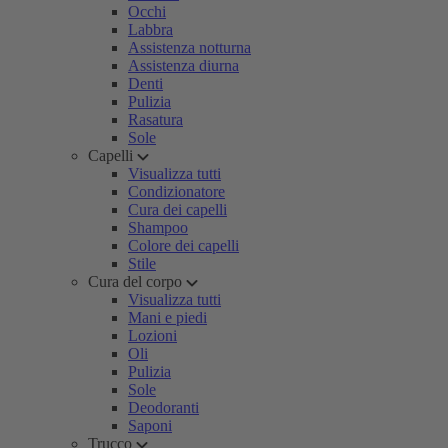
Occhi
Labbra
Assistenza notturna
Assistenza diurna
Denti
Pulizia
Rasatura
Sole
Capelli
Visualizza tutti
Condizionatore
Cura dei capelli
Shampoo
Colore dei capelli
Stile
Cura del corpo
Visualizza tutti
Mani e piedi
Lozioni
Oli
Pulizia
Sole
Deodoranti
Saponi
Trucco