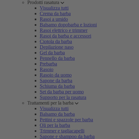
Prodotti rasatura
Visualizza tutti
Crema da barba
Rasoi a umido
Balsamo dopobarba e lozioni
Rasoi elettrico e trimmer
Rasoi da barba e accessori
Ciotola da barba
Depilazione naso
Gel da barba
Pennello da barba
Prebarba
Rasoio
Rasoio da uomo
Sapone da barba
Schiuma da barba
Set da barba per uomo
Supporto per la rasatura
Trattamenti per la barba
Visualizza tutti
Balsamo da barba
Pettini e spazzole per barba
Oli per la barba
Trimmer e tagliacapelli
Sapone e shampoo da barba