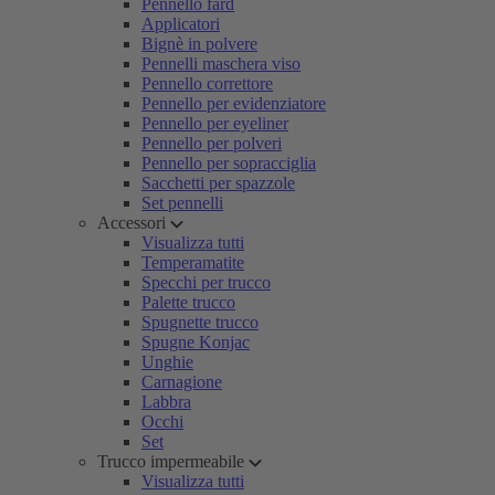
Pennello fard
Applicatori
Bignè in polvere
Pennelli maschera viso
Pennello correttore
Pennello per evidenziatore
Pennello per eyeliner
Pennello per polveri
Pennello per sopracciglia
Sacchetti per spazzole
Set pennelli
Accessori
Visualizza tutti
Temperamatite
Specchi per trucco
Palette trucco
Spugnette trucco
Spugne Konjac
Unghie
Carnagione
Labbra
Occhi
Set
Trucco impermeabile
Visualizza tutti