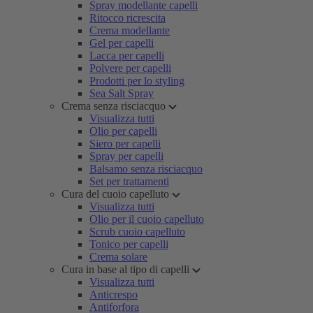
Spray modellante capelli
Ritocco ricrescita
Crema modellante
Gel per capelli
Lacca per capelli
Polvere per capelli
Prodotti per lo styling
Sea Salt Spray
Crema senza risciacquo
Visualizza tutti
Olio per capelli
Siero per capelli
Spray per capelli
Balsamo senza risciacquo
Set per trattamenti
Cura del cuoio capelluto
Visualizza tutti
Olio per il cuoio capelluto
Scrub cuoio capelluto
Tonico per capelli
Crema solare
Cura in base al tipo di capelli
Visualizza tutti
Anticrespo
Antiforfora