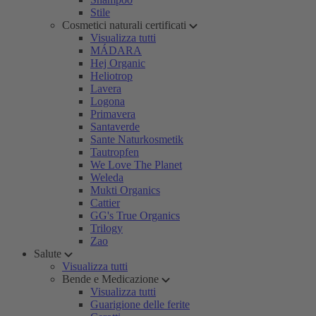
Stile
Cosmetici naturali certificati
Visualizza tutti
MÁDARA
Hej Organic
Heliotrop
Lavera
Logona
Primavera
Santaverde
Sante Naturkosmetik
Tautropfen
We Love The Planet
Weleda
Mukti Organics
Cattier
GG's True Organics
Trilogy
Zao
Salute
Visualizza tutti
Bende e Medicazione
Visualizza tutti
Guarigione delle ferite