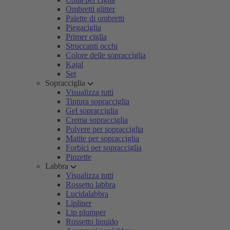
Ombretti glitter
Palette di ombretti
Piegaciglia
Primer ciglia
Struccanti occhi
Colore delle sopracciglia
Kajal
Set
Sopracciglia
Visualizza tutti
Tintura sopracciglia
Gel sopracciglia
Crema sopracciglia
Polvere per sopracciglia
Matite per sopracciglia
Forbici per sopracciglia
Pinzette
Labbra
Visualizza tutti
Rossetto labbra
Lucidalabbra
Lipliner
Lip plumper
Rossetto liquido