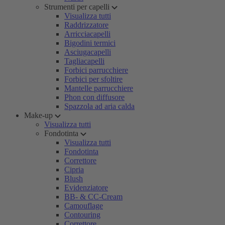
Strumenti per capelli
Visualizza tutti
Raddrizzatore
Arricciacapelli
Bigodini termici
Asciugacapelli
Tagliacapelli
Forbici parrucchiere
Forbici per sfoltire
Mantelle parrucchiere
Phon con diffusore
Spazzola ad aria calda
Make-up
Visualizza tutti
Fondotinta
Visualizza tutti
Fondotinta
Correttore
Cipria
Blush
Evidenziatore
BB- & CC-Cream
Camouflage
Contouring
Correttore