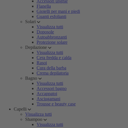
Accessori unghie
Flanella
Gioielli per mani e piedi
Guanti esfolianti
Solari
Visualizza tutti
Doposole
Autoabbronzanti
Protezione solare
Depilazione
Visualizza tutti
Cera fredda e calda
Rasoi
Cura della barba
Crema depilatoria
Bagno
Visualizza tutti
Accessori bagno
Accappatoi
Asciugamani
Trousse e beauty case
Capelli
Visualizza tutti
Shampoo
Visualizza tutti