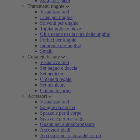
Spray per piedi
Trattamenti unghie
Visualizza tutti
Lime per unghie
Solventi per unghie
Tagliaunghie e pinze
Oli e penne per la cura delle unghie
Forbici per unghie
Indurente per unghie
Smalti
Cofanetti beauty
Visualizza tutti
Set bagno e doccia
Set pedicure
Cofanetti regalo
Set manicure
Cofanetti corpo
Accessori
Visualizza tutti
Spugne da doccia
Spazzole per il corpo
Spazzole per massaggi
Guanti per autoabbronzante
Accessori piedi
Accessori per la cura del corpo