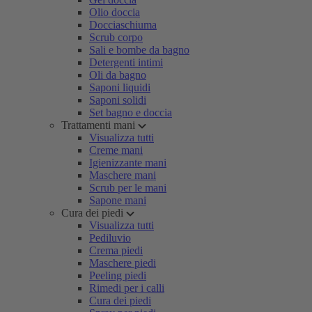
Olio doccia
Docciaschiuma
Scrub corpo
Sali e bombe da bagno
Detergenti intimi
Oli da bagno
Saponi liquidi
Saponi solidi
Set bagno e doccia
Trattamenti mani
Visualizza tutti
Creme mani
Igienizzante mani
Maschere mani
Scrub per le mani
Sapone mani
Cura dei piedi
Visualizza tutti
Pediluvio
Crema piedi
Maschere piedi
Peeling piedi
Rimedi per i calli
Cura dei piedi