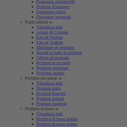
Fragranze primaverili
Profumi d'autunno
Fragranze estive
Fragranze invernali
Punti salienti
Visualizza tutti
Acque di Colonia
Eau de Parfum
Eau de Toilette
Miniature di profumo
Novità in fatto di profumi
Offerte di profumi
Profumi in acconto
Profumo popolare
Profumo unisex
Profumi per paese
Visualizza tutti
Profumi arabi
Profumi francesi
Profumi italiani
Profumi spagnoli
Profumi di lusso
Visualizza tutti
Profumi di lusso donna
Profumi di lusso uomo