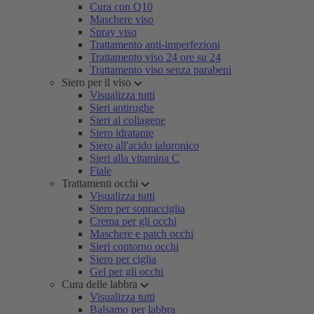
Cura con Q10
Maschere viso
Spray viso
Trattamento anti-imperfezioni
Trattamento viso 24 ore su 24
Trattamento viso senza parabeni
Siero per il viso
Visualizza tutti
Sieri antirughe
Sieri al collagene
Siero idratante
Siero all'acido ialuronico
Sieri alla vitamina C
Fiale
Trattamenti occhi
Visualizza tutti
Siero per sopracciglia
Crema per gli occhi
Maschere e patch occhi
Sieri contorno occhi
Siero per ciglia
Gel per gli occhi
Cura delle labbra
Visualizza tutti
Balsamo per labbra