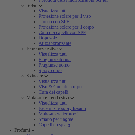
Solari
Visualizza tutti
Protezione solare per il viso
Trucco con SPF
Protezione solare per il corpo
Cura dei capelli con SPF
Doposole
Autoabbronzante
Fragranze estive
Visualizza tutti
Fragranze donna
Fragranze uomo
Spray corpo
Skincare
Visualizza tutti
Viso & Cura del corpo
Cura dei capelli
Make-up e trend estivi
Visualizza tutti
Face mist e spray fissanti
Make-up waterproof
Smalto per unghie
Capelli da spiaggia
Profumi