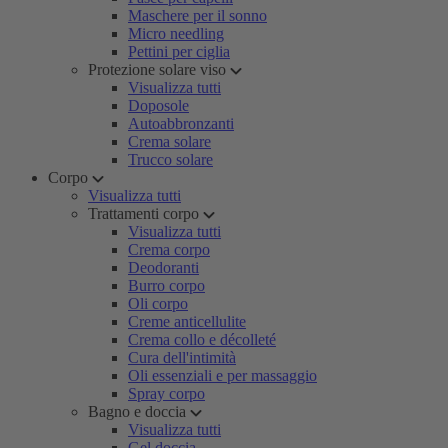
Maschere per il sonno
Micro needling
Pettini per ciglia
Protezione solare viso
Visualizza tutti
Doposole
Autoabbronzanti
Crema solare
Trucco solare
Corpo
Visualizza tutti
Trattamenti corpo
Visualizza tutti
Crema corpo
Deodoranti
Burro corpo
Oli corpo
Creme anticellulite
Crema collo e décolleté
Cura dell'intimità
Oli essenziali e per massaggio
Spray corpo
Bagno e doccia
Visualizza tutti
Gel doccia