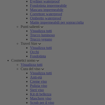
Eyeliner waterproof
Fondotinta impermeabile
Mascara impermeabile
Correttore waterproof
Ombretto waterproof
Matite impermeabili per sopracciglia
Punti salienti
Visualizza tutti
Trucco luminoso
Trucco vegano
Travel Size
Visualizza tutti
Occhi
Fondotinta
Cosmetici uomo
Visualizza tutti
Cura del viso
Visualizza tutti
Anti-età
Creme viso
Pulizia viso
Sieri viso
Kit di bellezza
Maschere viso
Scrub per il viso