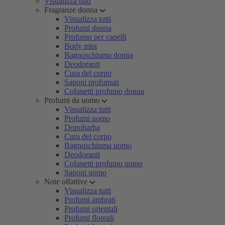
Visualizza tutti
Fragranze donna
Visualizza tutti
Profumi donna
Profumo per capelli
Body mist
Bagnoschiuma donna
Deodoranti
Cura del corpo
Saponi profumati
Cofanetti profumo donna
Profumi da uomo
Visualizza tutti
Profumi uomo
Dopobarba
Cura del corpo
Bagnoschiuma uomo
Deodoranti
Cofanetti profumo uomo
Saponi uomo
Note olfattive
Visualizza tutti
Profumi ambrati
Profumi orientali
Profumi floreali