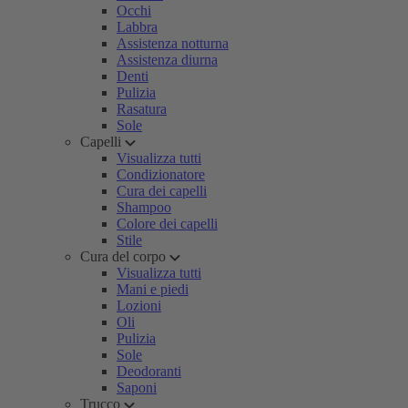
Occhi
Labbra
Assistenza notturna
Assistenza diurna
Denti
Pulizia
Rasatura
Sole
Capelli
Visualizza tutti
Condizionatore
Cura dei capelli
Shampoo
Colore dei capelli
Stile
Cura del corpo
Visualizza tutti
Mani e piedi
Lozioni
Oli
Pulizia
Sole
Deodoranti
Saponi
Trucco