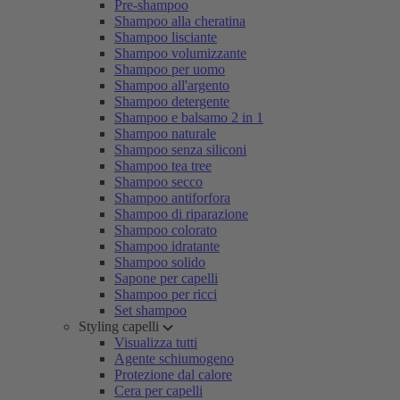
Pre-shampoo
Shampoo alla cheratina
Shampoo lisciante
Shampoo volumizzante
Shampoo per uomo
Shampoo all'argento
Shampoo detergente
Shampoo e balsamo 2 in 1
Shampoo naturale
Shampoo senza siliconi
Shampoo tea tree
Shampoo secco
Shampoo antiforfora
Shampoo di riparazione
Shampoo colorato
Shampoo idratante
Shampoo solido
Sapone per capelli
Shampoo per ricci
Set shampoo
Styling capelli
Visualizza tutti
Agente schiumogeno
Protezione dal calore
Cera per capelli