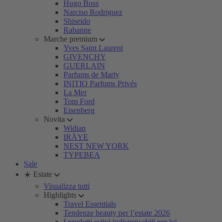
Hugo Boss
Narciso Rodriguez
Shiseido
Rabanne
Marche premium
Yves Saint Laurent
GIVENCHY
GUERLAIN
Parfums de Marly
INITIO Parfums Privés
La Mer
Tom Ford
Eisenberg
Novita
Widian
IRÄYE
NEST NEW YORK
TYPEBEA
Sale
☀️ Estate
Visualizza tutti
Highlights
Travel Essentials
Tendenze beauty per l’estate 2026
I prodotti estivi indispensabili per lui