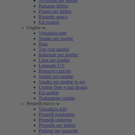
Accessori per labbra
Balsamo labbra
Primer per labbra
Rossetto opaco
Kit rossetti
Unghie
Visualizza tutti
Smalto per unghie
Base
Top coat unghie
Indurente per unghie
Lima per unghie
Lampade UV
Rimuovi cuticole
Smalto per unghie
Smalto per unghie in gel
Unghie finte e nail design
Kit unghie
Trattamento unghie
Pennelli trucco
Visualizza tutti
Pennelli fondotinta
Pennelli ombretto
Pennello per labbra
Pulitore per spazzole