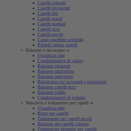
Capelli colorati
Capelli decolorati
Capelli fini
Capelli grassi
Capelli normali
Capelli ricci
Capelli secchi
Cuoio capelluto sensibile
Rimedi caduta capelli
Balsamo e risciacquo
Visualizza tutti
Condizionatore di colore
Balsamo idratante
Balsamo antiforfora
Balsamo anticrespo
Risciacquo per accumuli e riparazioni
Balsamo capelli ricci
Balsamo solido
Condizionatore di volume
Maschera e trattamento per capelli
Visualizza tutti
Burro per capelli
Trattamento per capelli secchi
Balsamo per capelli colorati
Trattamento idratante per capelli