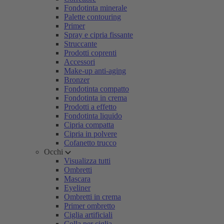
Fondotinta minerale
Palette contouring
Primer
Spray e cipria fissante
Struccante
Prodotti coprenti
Accessori
Make-up anti-aging
Bronzer
Fondotinta compatto
Fondotinta in crema
Prodotti a effetto
Fondotinta liquido
Cipria compatta
Cipria in polvere
Cofanetto trucco
Occhi
Visualizza tutti
Ombretti
Mascara
Eyeliner
Ombretti in crema
Primer ombretto
Ciglia artificiali
Colla per ciglia