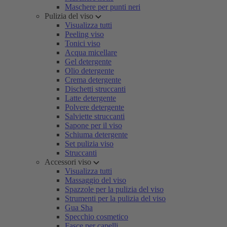
Maschere per punti neri
Pulizia del viso
Visualizza tutti
Peeling viso
Tonici viso
Acqua micellare
Gel detergente
Olio detergente
Crema detergente
Dischetti struccanti
Latte detergente
Polvere detergente
Salviette struccanti
Sapone per il viso
Schiuma detergente
Set pulizia viso
Struccanti
Accessori viso
Visualizza tutti
Massaggio del viso
Spazzole per la pulizia del viso
Strumenti per la pulizia del viso
Gua Sha
Specchio cosmetico
Fasce per capelli