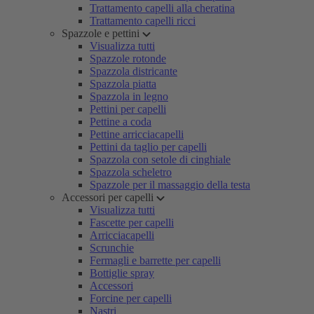
Trattamento capelli alla cheratina
Trattamento capelli ricci
Spazzole e pettini
Visualizza tutti
Spazzole rotonde
Spazzola districante
Spazzola piatta
Spazzola in legno
Pettini per capelli
Pettine a coda
Pettine arricciacapelli
Pettini da taglio per capelli
Spazzola con setole di cinghiale
Spazzola scheletro
Spazzole per il massaggio della testa
Accessori per capelli
Visualizza tutti
Fascette per capelli
Arricciacapelli
Scrunchie
Fermagli e barrette per capelli
Bottiglie spray
Accessori
Forcine per capelli
Nastri