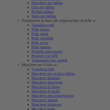
Maschere per labbra
Olio per labbra
Peeling labbra
Siero per labbra
Trattamento in base alle esigenze/tipo di pelle
Visualizza tutti
Pelle grassa
Pelle mista
Pelle sensibile
Pelle secca
Pelle impura
Prodotti anti-rossore
Prodotti con SPF
Trattamenti viso antietà
Maschere per il viso
Visualizza tutti
Maschere per occhi e labbra
Maschere idratanti
Maschere detergenti
Maschere di fango
Maschere di stoffa
Maschere anti-imperfezioni
Maschere antietà
Maschere luminose
Maschere notte