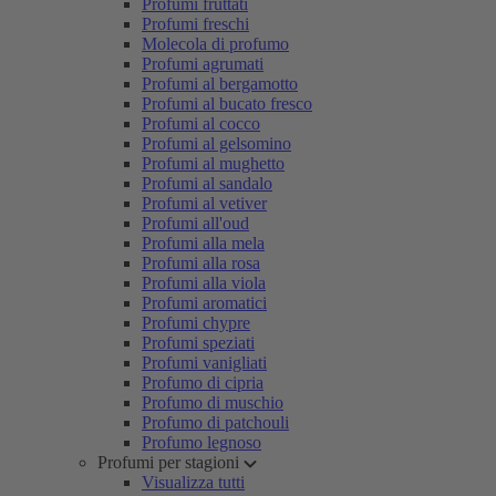
Profumi fruttati
Profumi freschi
Molecola di profumo
Profumi agrumati
Profumi al bergamotto
Profumi al bucato fresco
Profumi al cocco
Profumi al gelsomino
Profumi al mughetto
Profumi al sandalo
Profumi al vetiver
Profumi all'oud
Profumi alla mela
Profumi alla rosa
Profumi alla viola
Profumi aromatici
Profumi chypre
Profumi speziati
Profumi vanigliati
Profumo di cipria
Profumo di muschio
Profumo di patchouli
Profumo legnoso
Profumi per stagioni
Visualizza tutti