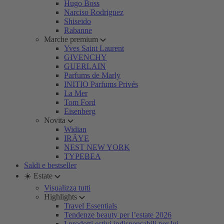
Hugo Boss
Narciso Rodriguez
Shiseido
Rabanne
Marche premium
Yves Saint Laurent
GIVENCHY
GUERLAIN
Parfums de Marly
INITIO Parfums Privés
La Mer
Tom Ford
Eisenberg
Novita
Widian
IRÄYE
NEST NEW YORK
TYPEBEA
Saldi e bestseller
☀️ Estate
Visualizza tutti
Highlights
Travel Essentials
Tendenze beauty per l’estate 2026
I prodotti estivi indispensabili per lui