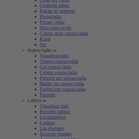
Ombretti glitter
Palette di ombretti
Piegaciglia
Primer ciglia
Struccanti occhi
Colore delle sopracciglia
Kajal
Set
Sopracciglia
Visualizza tutti
Tintura sopracciglia
Gel sopracciglia
Crema sopracciglia
Polvere per sopracciglia
Matite per sopracciglia
Forbici per sopracciglia
Pinzette
Labbra
Visualizza tutti
Rossetto labbra
Lucidalabbra
Lipliner
Lip plumper
Rossetto liquido