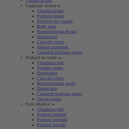
Visualizza tutti
Fragranze donna
Visualizza tutti
Profumi donna
Profumo per capelli
Body mist
Bagnoschiuma donna
Deodoranti
Cura del corpo
Saponi profumati
Cofanetti profumo donna
Profumi da uomo
Visualizza tutti
Profumi uomo
Dopobarba
Cura del corpo
Bagnoschiuma uomo
Deodoranti
Cofanetti profumo uomo
Saponi uomo
Note olfattive
Visualizza tutti
Profumi ambrati
Profumi orientali
Profumi floreali