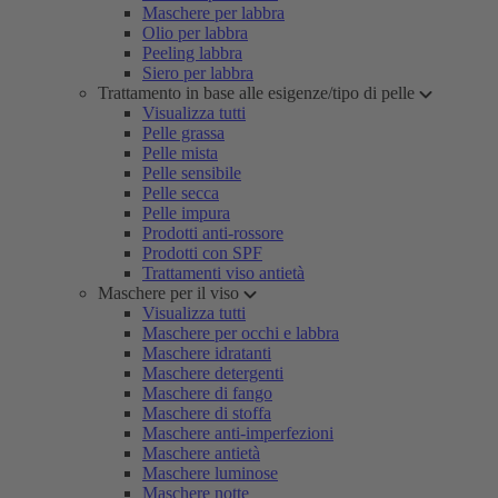
Maschere per labbra
Olio per labbra
Peeling labbra
Siero per labbra
Trattamento in base alle esigenze/tipo di pelle
Visualizza tutti
Pelle grassa
Pelle mista
Pelle sensibile
Pelle secca
Pelle impura
Prodotti anti-rossore
Prodotti con SPF
Trattamenti viso antietà
Maschere per il viso
Visualizza tutti
Maschere per occhi e labbra
Maschere idratanti
Maschere detergenti
Maschere di fango
Maschere di stoffa
Maschere anti-imperfezioni
Maschere antietà
Maschere luminose
Maschere notte