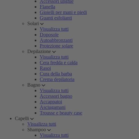
Accessori unghie
Flanella
Gioielli per mani e piedi
Guanti esfolianti
Solari
Visualizza tutti
Doposole
Autoabbronzanti
Protezione solare
Depilazione
Visualizza tutti
Cera fredda e calda
Rasoi
Cura della barba
Crema depilatoria
Bagno
Visualizza tutti
Accessori bagno
Accappatoi
Asciugamani
Trousse e beauty case
Capelli
Visualizza tutti
Shampoo
Visualizza tutti