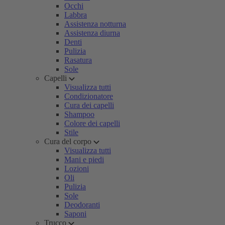
Occhi
Labbra
Assistenza notturna
Assistenza diurna
Denti
Pulizia
Rasatura
Sole
Capelli
Visualizza tutti
Condizionatore
Cura dei capelli
Shampoo
Colore dei capelli
Stile
Cura del corpo
Visualizza tutti
Mani e piedi
Lozioni
Oli
Pulizia
Sole
Deodoranti
Saponi
Trucco