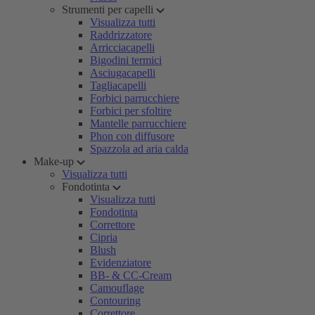
Strumenti per capelli
Visualizza tutti
Raddrizzatore
Arricciacapelli
Bigodini termici
Asciugacapelli
Tagliacapelli
Forbici parrucchiere
Forbici per sfoltire
Mantelle parrucchiere
Phon con diffusore
Spazzola ad aria calda
Make-up
Visualizza tutti
Fondotinta
Visualizza tutti
Fondotinta
Correttore
Cipria
Blush
Evidenziatore
BB- & CC-Cream
Camouflage
Contouring
Correttore