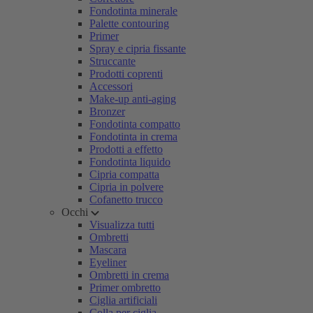
Fondotinta minerale
Palette contouring
Primer
Spray e cipria fissante
Struccante
Prodotti coprenti
Accessori
Make-up anti-aging
Bronzer
Fondotinta compatto
Fondotinta in crema
Prodotti a effetto
Fondotinta liquido
Cipria compatta
Cipria in polvere
Cofanetto trucco
Occhi
Visualizza tutti
Ombretti
Mascara
Eyeliner
Ombretti in crema
Primer ombretto
Ciglia artificiali
Colla per ciglia