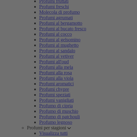
Profumi fruttati
Profumi freschi
Molecola di profumo
Profumi agrumati
Profumi al bergamotto
Profumi al bucato fresco
Profumi al cocco
Profumi al gelsomino
Profumi al mughetto
Profumi al sandalo
Profumi al vetiver
Profumi all'oud
Profumi alla mela
Profumi alla rosa
Profumi alla viola
Profumi aromatici
Profumi chypre
Profumi speziati
Profumi vanigliati
Profumo di cipria
Profumo di muschio
Profumo di patchouli
Profumo legnoso
Profumi per stagioni
Visualizza tutti