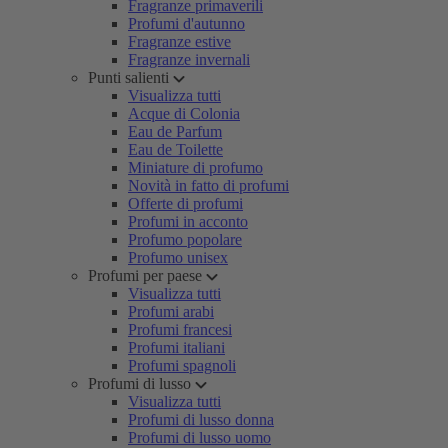
Fragranze primaverili
Profumi d'autunno
Fragranze estive
Fragranze invernali
Punti salienti
Visualizza tutti
Acque di Colonia
Eau de Parfum
Eau de Toilette
Miniature di profumo
Novità in fatto di profumi
Offerte di profumi
Profumi in acconto
Profumo popolare
Profumo unisex
Profumi per paese
Visualizza tutti
Profumi arabi
Profumi francesi
Profumi italiani
Profumi spagnoli
Profumi di lusso
Visualizza tutti
Profumi di lusso donna
Profumi di lusso uomo