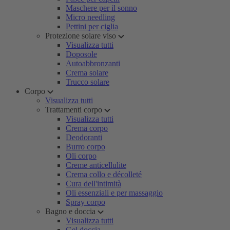
Maschere per il sonno
Micro needling
Pettini per ciglia
Protezione solare viso
Visualizza tutti
Doposole
Autoabbronzanti
Crema solare
Trucco solare
Corpo
Visualizza tutti
Trattamenti corpo
Visualizza tutti
Crema corpo
Deodoranti
Burro corpo
Oli corpo
Creme anticellulite
Crema collo e décolleté
Cura dell'intimità
Oli essenziali e per massaggio
Spray corpo
Bagno e doccia
Visualizza tutti
Gel doccia