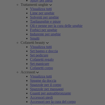
Spray per piedi
Trattamenti unghie
Visualizza tutti
Lime per unghie
Solventi per unghie
Tagliaunghie e pinze
Oli e penne per la cura delle unghie
Forbici per unghie
Indurente per unghie
Smalti
Cofanetti beauty
Visualizza tutti
Set bagno e doccia
Set pedicure
Cofanetti regalo
Set manicure
Cofanetti corpo
Accessori
Visualizza tutti
Spugne da doccia
Spazzole per il corpo
Spazzole per massaggi
Guanti per autoabbronzante
Accessori piedi
Accessori per la cura del corpo