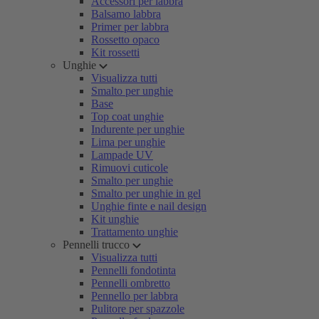
Accessori per labbra
Balsamo labbra
Primer per labbra
Rossetto opaco
Kit rossetti
Unghie
Visualizza tutti
Smalto per unghie
Base
Top coat unghie
Indurente per unghie
Lima per unghie
Lampade UV
Rimuovi cuticole
Smalto per unghie
Smalto per unghie in gel
Unghie finte e nail design
Kit unghie
Trattamento unghie
Pennelli trucco
Visualizza tutti
Pennelli fondotinta
Pennelli ombretto
Pennello per labbra
Pulitore per spazzole