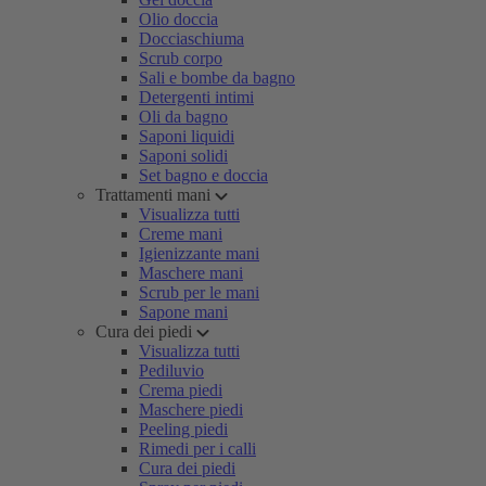
Olio doccia
Docciaschiuma
Scrub corpo
Sali e bombe da bagno
Detergenti intimi
Oli da bagno
Saponi liquidi
Saponi solidi
Set bagno e doccia
Trattamenti mani
Visualizza tutti
Creme mani
Igienizzante mani
Maschere mani
Scrub per le mani
Sapone mani
Cura dei piedi
Visualizza tutti
Pediluvio
Crema piedi
Maschere piedi
Peeling piedi
Rimedi per i calli
Cura dei piedi