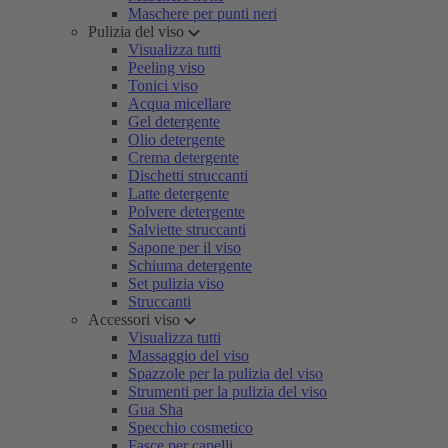
Maschere per punti neri
Pulizia del viso
Visualizza tutti
Peeling viso
Tonici viso
Acqua micellare
Gel detergente
Olio detergente
Crema detergente
Dischetti struccanti
Latte detergente
Polvere detergente
Salviette struccanti
Sapone per il viso
Schiuma detergente
Set pulizia viso
Struccanti
Accessori viso
Visualizza tutti
Massaggio del viso
Spazzole per la pulizia del viso
Strumenti per la pulizia del viso
Gua Sha
Specchio cosmetico
Fasce per capelli