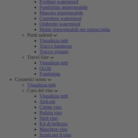
Eyeliner waterproof
Fondotinta impermeabile
Mascara impermeabile
Correttore waterproof
Ombretto waterproof
Matite impermeabili per sopracciglia
Punti salienti
Visualizza tutti
Trucco luminoso
Trucco vegano
Travel Size
Visualizza tutti
Occhi
Fondotinta
Cosmetici uomo
Visualizza tutti
Cura del viso
Visualizza tutti
Anti-età
Creme viso
Pulizia viso
Sieri viso
Kit di bellezza
Maschere viso
Scrub per il viso