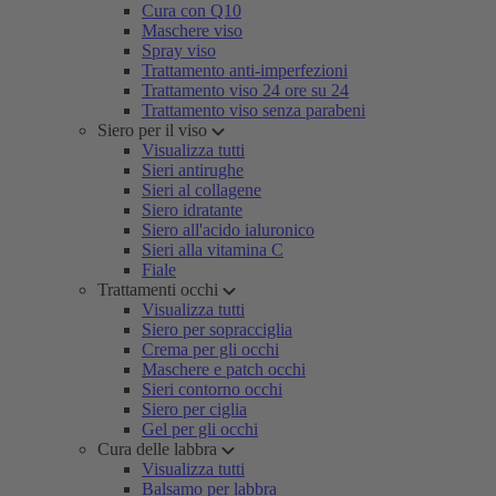
Cura con Q10
Maschere viso
Spray viso
Trattamento anti-imperfezioni
Trattamento viso 24 ore su 24
Trattamento viso senza parabeni
Siero per il viso
Visualizza tutti
Sieri antirughe
Sieri al collagene
Siero idratante
Siero all'acido ialuronico
Sieri alla vitamina C
Fiale
Trattamenti occhi
Visualizza tutti
Siero per sopracciglia
Crema per gli occhi
Maschere e patch occhi
Sieri contorno occhi
Siero per ciglia
Gel per gli occhi
Cura delle labbra
Visualizza tutti
Balsamo per labbra