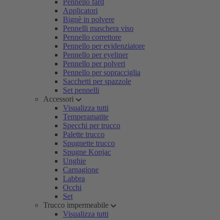
Pennello fard
Applicatori
Bignè in polvere
Pennelli maschera viso
Pennello correttore
Pennello per evidenziatore
Pennello per eyeliner
Pennello per polveri
Pennello per sopracciglia
Sacchetti per spazzole
Set pennelli
Accessori
Visualizza tutti
Temperamatite
Specchi per trucco
Palette trucco
Spugnette trucco
Spugne Konjac
Unghie
Carnagione
Labbra
Occhi
Set
Trucco impermeabile
Visualizza tutti