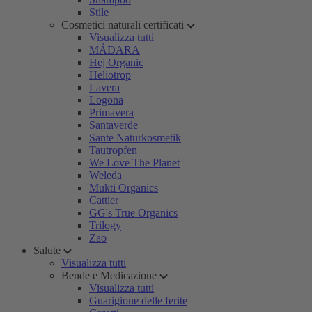
Stile
Cosmetici naturali certificati
Visualizza tutti
MÁDARA
Hej Organic
Heliotrop
Lavera
Logona
Primavera
Santaverde
Sante Naturkosmetik
Tautropfen
We Love The Planet
Weleda
Mukti Organics
Cattier
GG's True Organics
Trilogy
Zao
Salute
Visualizza tutti
Bende e Medicazione
Visualizza tutti
Guarigione delle ferite