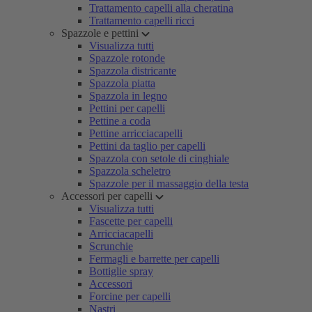
Trattamento capelli alla cheratina
Trattamento capelli ricci
Spazzole e pettini
Visualizza tutti
Spazzole rotonde
Spazzola districante
Spazzola piatta
Spazzola in legno
Pettini per capelli
Pettine a coda
Pettine arricciacapelli
Pettini da taglio per capelli
Spazzola con setole di cinghiale
Spazzola scheletro
Spazzole per il massaggio della testa
Accessori per capelli
Visualizza tutti
Fascette per capelli
Arricciacapelli
Scrunchie
Fermagli e barrette per capelli
Bottiglie spray
Accessori
Forcine per capelli
Nastri