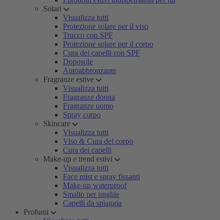
Solari
Visualizza tutti
Protezione solare per il viso
Trucco con SPF
Protezione solare per il corpo
Cura dei capelli con SPF
Doposole
Autoabbronzante
Fragranze estive
Visualizza tutti
Fragranze donna
Fragranze uomo
Spray corpo
Skincare
Visualizza tutti
Viso & Cura del corpo
Cura dei capelli
Make-up e trend estivi
Visualizza tutti
Face mist e spray fissanti
Make-up waterproof
Smalto per unghie
Capelli da spiaggia
Profumi