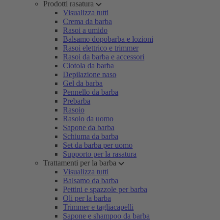
Prodotti rasatura
Visualizza tutti
Crema da barba
Rasoi a umido
Balsamo dopobarba e lozioni
Rasoi elettrico e trimmer
Rasoi da barba e accessori
Ciotola da barba
Depilazione naso
Gel da barba
Pennello da barba
Prebarba
Rasoio
Rasoio da uomo
Sapone da barba
Schiuma da barba
Set da barba per uomo
Supporto per la rasatura
Trattamenti per la barba
Visualizza tutti
Balsamo da barba
Pettini e spazzole per barba
Oli per la barba
Trimmer e tagliacapelli
Sapone e shampoo da barba