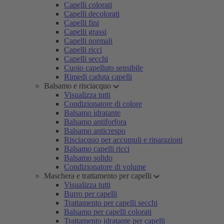
Capelli colorati
Capelli decolorati
Capelli fini
Capelli grassi
Capelli normali
Capelli ricci
Capelli secchi
Cuoio capelluto sensibile
Rimedi caduta capelli
Balsamo e risciacquo
Visualizza tutti
Condizionatore di colore
Balsamo idratante
Balsamo antiforfora
Balsamo anticrespo
Risciacquo per accumuli e riparazioni
Balsamo capelli ricci
Balsamo solido
Condizionatore di volume
Maschera e trattamento per capelli
Visualizza tutti
Burro per capelli
Trattamento per capelli secchi
Balsamo per capelli colorati
Trattamento idratante per capelli