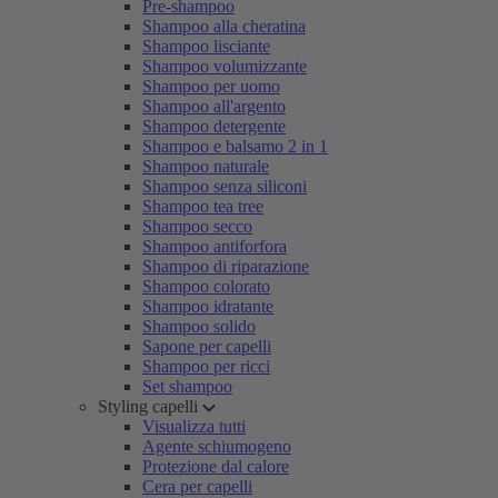
Pre-shampoo
Shampoo alla cheratina
Shampoo lisciante
Shampoo volumizzante
Shampoo per uomo
Shampoo all'argento
Shampoo detergente
Shampoo e balsamo 2 in 1
Shampoo naturale
Shampoo senza siliconi
Shampoo tea tree
Shampoo secco
Shampoo antiforfora
Shampoo di riparazione
Shampoo colorato
Shampoo idratante
Shampoo solido
Sapone per capelli
Shampoo per ricci
Set shampoo
Styling capelli
Visualizza tutti
Agente schiumogeno
Protezione dal calore
Cera per capelli