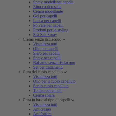
Spray modellante capelli
Ritocco ricrescita
Crema modellante
Gel per capelli
Lacca per capelli
Polvere per capelli
Prodotti per lo styling
Sea Salt Spray
Crema senza risciacquo
Visualizza tutti
Olio per capelli
Siero per capelli
Spray per capelli
Balsamo senza risciacquo
Set per trattamenti
Cura del cuoio capelluto
Visualizza tutti
Olio per il cuoio capelluto
Scrub cuoio capelluto
Tonico per capelli
Crema solare
Cura in base al tipo di capelli
Visualizza tutti
Anticrespo
Antiforfora