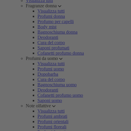
Visualizza tutti
Fragranze donna
Visualizza tutti
Profumi donna
Profumo per capelli
Body mist
Bagnoschiuma donna
Deodoranti
Cura del corpo
Saponi profumati
Cofanetti profumo donna
Profumi da uomo
Visualizza tutti
Profumi uomo
Dopobarba
Cura del corpo
Bagnoschiuma uomo
Deodoranti
Cofanetti profumo uomo
Saponi uomo
Note olfattive
Visualizza tutti
Profumi ambrati
Profumi orientali
Profumi floreali