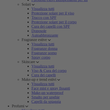
Solari
Visualizza tutti
Protezione solare per il viso
Trucco con SPF
Protezione solare per il corpo
Cura dei capelli con SPF
Doposole
Autoabbronzante
Fragranze estive
Visualizza tutti
Fragranze donna
Fragranze uomo
Spray corpo
Skincare
Visualizza tutti
Viso & Cura del corpo
Cura dei capelli
Make-up e trend estivi
Visualizza tutti
Face mist e spray fissanti
Make-up waterproof
Smalto per unghie
Capelli da spiaggia
Profumi