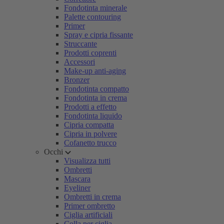
Fondotinta minerale
Palette contouring
Primer
Spray e cipria fissante
Struccante
Prodotti coprenti
Accessori
Make-up anti-aging
Bronzer
Fondotinta compatto
Fondotinta in crema
Prodotti a effetto
Fondotinta liquido
Cipria compatta
Cipria in polvere
Cofanetto trucco
Occhi
Visualizza tutti
Ombretti
Mascara
Eyeliner
Ombretti in crema
Primer ombretto
Ciglia artificiali
Colla per ciglia