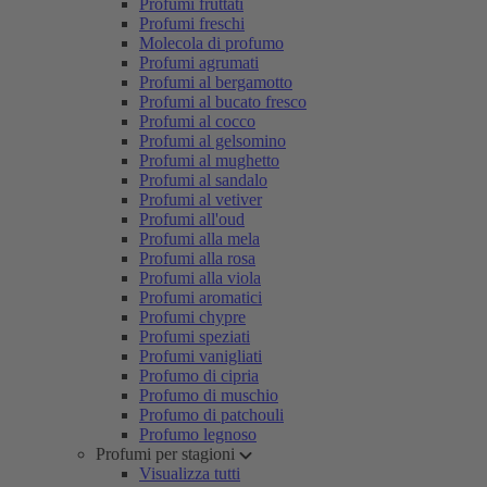
Profumi fruttati
Profumi freschi
Molecola di profumo
Profumi agrumati
Profumi al bergamotto
Profumi al bucato fresco
Profumi al cocco
Profumi al gelsomino
Profumi al mughetto
Profumi al sandalo
Profumi al vetiver
Profumi all'oud
Profumi alla mela
Profumi alla rosa
Profumi alla viola
Profumi aromatici
Profumi chypre
Profumi speziati
Profumi vanigliati
Profumo di cipria
Profumo di muschio
Profumo di patchouli
Profumo legnoso
Profumi per stagioni
Visualizza tutti