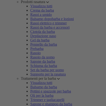
Prodotti rasatura
Visualizza tutti
Crema da barba
Rasoi a umido
Balsamo dopobarba e lozioni
Rasoi elettrico e trimmer
Rasoi da barba e accessori
Ciotola da barba
Depilazione naso
Gel da barba
Pennello da barba
Prebarba
Rasoio
Rasoio da uomo
Sapone da barba
Schiuma da barba
Set da barba per uomo
Supporto per la rasatura
Trattamenti per la barba
Visualizza tutti
Balsamo da barba
Pettini e spazzole per barba
Oli per la barba
Trimmer e tagliacapelli
Sapone e shampoo da barba