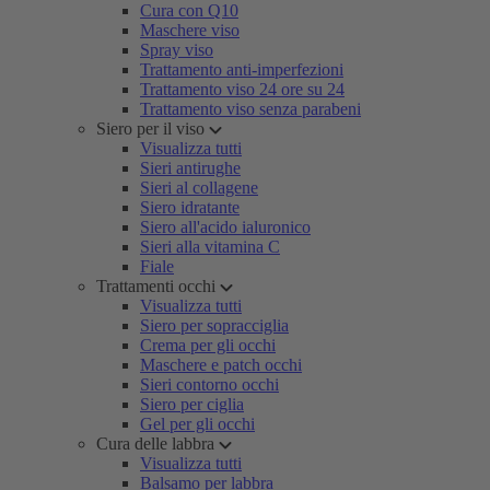
Cura con Q10
Maschere viso
Spray viso
Trattamento anti-imperfezioni
Trattamento viso 24 ore su 24
Trattamento viso senza parabeni
Siero per il viso
Visualizza tutti
Sieri antirughe
Sieri al collagene
Siero idratante
Siero all'acido ialuronico
Sieri alla vitamina C
Fiale
Trattamenti occhi
Visualizza tutti
Siero per sopracciglia
Crema per gli occhi
Maschere e patch occhi
Sieri contorno occhi
Siero per ciglia
Gel per gli occhi
Cura delle labbra
Visualizza tutti
Balsamo per labbra