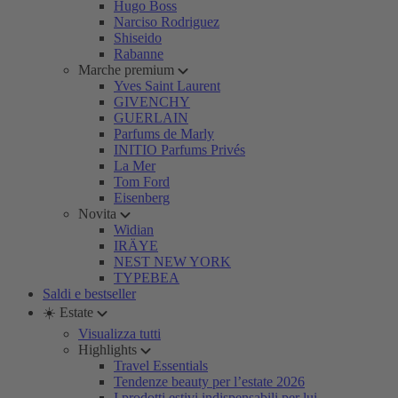
Hugo Boss
Narciso Rodriguez
Shiseido
Rabanne
Marche premium
Yves Saint Laurent
GIVENCHY
GUERLAIN
Parfums de Marly
INITIO Parfums Privés
La Mer
Tom Ford
Eisenberg
Novita
Widian
IRÄYE
NEST NEW YORK
TYPEBEA
Saldi e bestseller
☀️ Estate
Visualizza tutti
Highlights
Travel Essentials
Tendenze beauty per l’estate 2026
I prodotti estivi indispensabili per lui