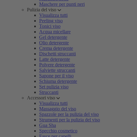
Maschere per punti neri
Pulizia del viso
Visualizza tutti
Peeling viso
Tonici viso
Acqua micellare
Gel detergente
Olio detergente
Crema detergente
Dischetti struccanti
Latte detergente
Polvere detergente
Salviette struccanti
Sapone per il viso
Schiuma detergente
Set pulizia viso
Struccanti
Accessori viso
Visualizza tutti
Massaggio del viso
Spazzole per la pulizia del viso
Strumenti per la pulizia del viso
Gua Sha
Specchio cosmetico
Fasce per capelli