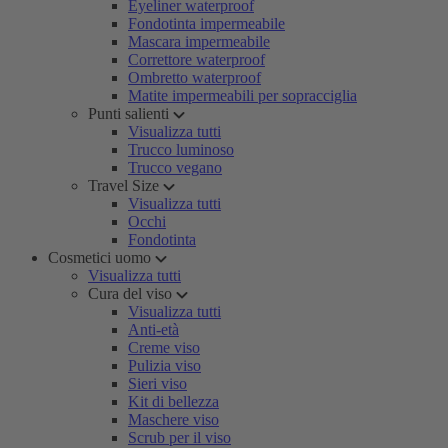
Eyeliner waterproof
Fondotinta impermeabile
Mascara impermeabile
Correttore waterproof
Ombretto waterproof
Matite impermeabili per sopracciglia
Punti salienti
Visualizza tutti
Trucco luminoso
Trucco vegano
Travel Size
Visualizza tutti
Occhi
Fondotinta
Cosmetici uomo
Visualizza tutti
Cura del viso
Visualizza tutti
Anti-età
Creme viso
Pulizia viso
Sieri viso
Kit di bellezza
Maschere viso
Scrub per il viso