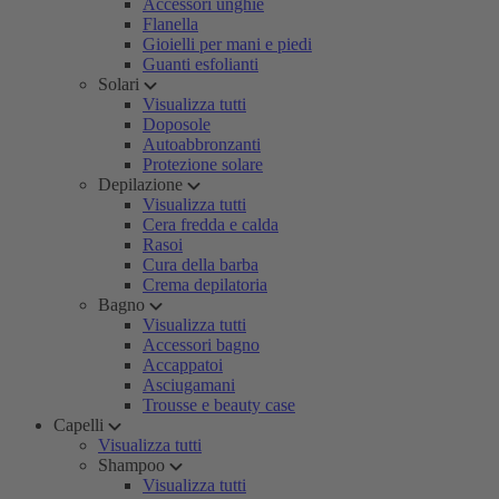
Accessori unghie
Flanella
Gioielli per mani e piedi
Guanti esfolianti
Solari
Visualizza tutti
Doposole
Autoabbronzanti
Protezione solare
Depilazione
Visualizza tutti
Cera fredda e calda
Rasoi
Cura della barba
Crema depilatoria
Bagno
Visualizza tutti
Accessori bagno
Accappatoi
Asciugamani
Trousse e beauty case
Capelli
Visualizza tutti
Shampoo
Visualizza tutti