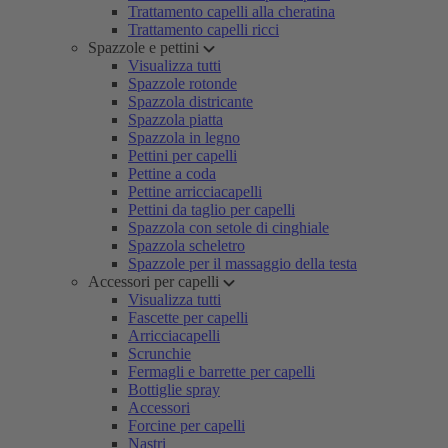
Trattamento capelli alla cheratina
Trattamento capelli ricci
Spazzole e pettini
Visualizza tutti
Spazzole rotonde
Spazzola districante
Spazzola piatta
Spazzola in legno
Pettini per capelli
Pettine a coda
Pettine arricciacapelli
Pettini da taglio per capelli
Spazzola con setole di cinghiale
Spazzola scheletro
Spazzole per il massaggio della testa
Accessori per capelli
Visualizza tutti
Fascette per capelli
Arricciacapelli
Scrunchie
Fermagli e barrette per capelli
Bottiglie spray
Accessori
Forcine per capelli
Nastri