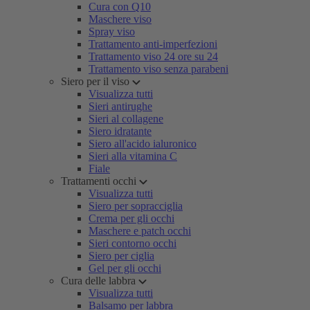
Cura con Q10
Maschere viso
Spray viso
Trattamento anti-imperfezioni
Trattamento viso 24 ore su 24
Trattamento viso senza parabeni
Siero per il viso
Visualizza tutti
Sieri antirughe
Sieri al collagene
Siero idratante
Siero all'acido ialuronico
Sieri alla vitamina C
Fiale
Trattamenti occhi
Visualizza tutti
Siero per sopracciglia
Crema per gli occhi
Maschere e patch occhi
Sieri contorno occhi
Siero per ciglia
Gel per gli occhi
Cura delle labbra
Visualizza tutti
Balsamo per labbra