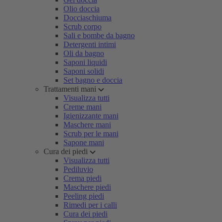
Olio doccia
Docciaschiuma
Scrub corpo
Sali e bombe da bagno
Detergenti intimi
Oli da bagno
Saponi liquidi
Saponi solidi
Set bagno e doccia
Trattamenti mani
Visualizza tutti
Creme mani
Igienizzante mani
Maschere mani
Scrub per le mani
Sapone mani
Cura dei piedi
Visualizza tutti
Pediluvio
Crema piedi
Maschere piedi
Peeling piedi
Rimedi per i calli
Cura dei piedi