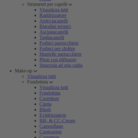
Strumenti per capelli
Visualizza tutti
Raddrizzatore
Arricciacapelli
Bigodini termici
Asciugacapelli
Tagliacapelli
Forbici parrucchiere
Forbici per sfoltire
Mantelle parrucchiere
Phon con diffusore
Spazzola ad aria calda
Make-up
Visualizza tutti
Fondotinta
Visualizza tutti
Fondotinta
Correttore
Cipria
Blush
Evidenziatore
BB- & CC-Cream
Camouflage
Contouring
Correttore