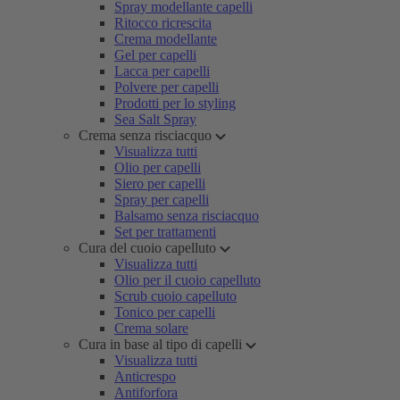
Spray modellante capelli
Ritocco ricrescita
Crema modellante
Gel per capelli
Lacca per capelli
Polvere per capelli
Prodotti per lo styling
Sea Salt Spray
Crema senza risciacquo
Visualizza tutti
Olio per capelli
Siero per capelli
Spray per capelli
Balsamo senza risciacquo
Set per trattamenti
Cura del cuoio capelluto
Visualizza tutti
Olio per il cuoio capelluto
Scrub cuoio capelluto
Tonico per capelli
Crema solare
Cura in base al tipo di capelli
Visualizza tutti
Anticrespo
Antiforfora