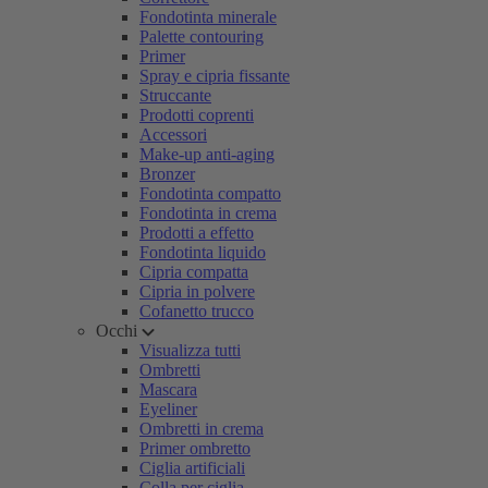
Fondotinta minerale
Palette contouring
Primer
Spray e cipria fissante
Struccante
Prodotti coprenti
Accessori
Make-up anti-aging
Bronzer
Fondotinta compatto
Fondotinta in crema
Prodotti a effetto
Fondotinta liquido
Cipria compatta
Cipria in polvere
Cofanetto trucco
Occhi
Visualizza tutti
Ombretti
Mascara
Eyeliner
Ombretti in crema
Primer ombretto
Ciglia artificiali
Colla per ciglia