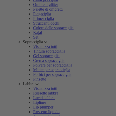
Ombretti glitter
Palette di ombretti
Piegaciglia
Primer ciglia
Struccanti occhi
Colore delle sopracciglia
Kajal
Set
Sopracciglia
Visualizza tutti
Tintura sopracciglia
Gel sopracciglia
Crema sopracciglia
Polvere per sopracciglia
Matite per sopracciglia
Forbici per sopracciglia
Pinzette
Labbra
Visualizza tutti
Rossetto labbra
Lucidalabbra
Lipliner
Lip plumper
Rossetto liquido