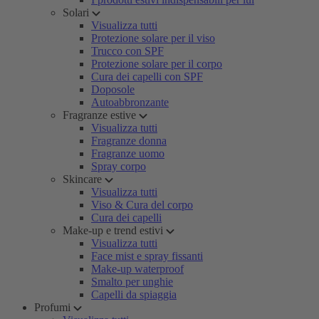
Solari
Visualizza tutti
Protezione solare per il viso
Trucco con SPF
Protezione solare per il corpo
Cura dei capelli con SPF
Doposole
Autoabbronzante
Fragranze estive
Visualizza tutti
Fragranze donna
Fragranze uomo
Spray corpo
Skincare
Visualizza tutti
Viso & Cura del corpo
Cura dei capelli
Make-up e trend estivi
Visualizza tutti
Face mist e spray fissanti
Make-up waterproof
Smalto per unghie
Capelli da spiaggia
Profumi