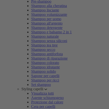
Pre-shampoo
Shampoo alla cheratina
Shampoo lisciante
Shampoo volumizzante
Shampoo per uomo
Shampoo all'argento
Shampoo detergente
Shampoo e balsamo 2 in 1
Shampoo naturale
Shampoo senza siliconi
Shampoo tea tree
Shampoo secco
Shampoo antiforfora
Shampoo di riparazione
Shampoo colorato
Shampoo idratante
Shampoo solido
Sapone per capelli
Shampoo per ricci
Set shampoo
Styling capelli
Visualizza tutti
Agente schiumogeno
Protezione dal calore
Cera per capelli