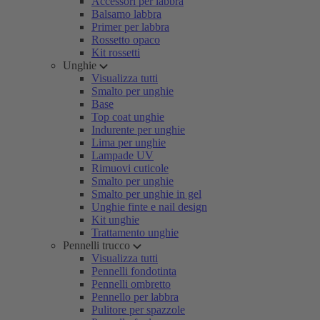
Accessori per labbra
Balsamo labbra
Primer per labbra
Rossetto opaco
Kit rossetti
Unghie
Visualizza tutti
Smalto per unghie
Base
Top coat unghie
Indurente per unghie
Lima per unghie
Lampade UV
Rimuovi cuticole
Smalto per unghie
Smalto per unghie in gel
Unghie finte e nail design
Kit unghie
Trattamento unghie
Pennelli trucco
Visualizza tutti
Pennelli fondotinta
Pennelli ombretto
Pennello per labbra
Pulitore per spazzole