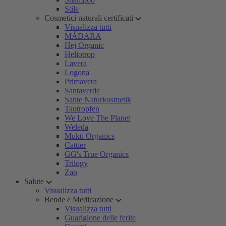
Stile
Cosmetici naturali certificati
Visualizza tutti
MÁDARA
Hej Organic
Heliotrop
Lavera
Logona
Primavera
Santaverde
Sante Naturkosmetik
Tautropfen
We Love The Planet
Weleda
Mukti Organics
Cattier
GG's True Organics
Trilogy
Zao
Salute
Visualizza tutti
Bende e Medicazione
Visualizza tutti
Guarigione delle ferite