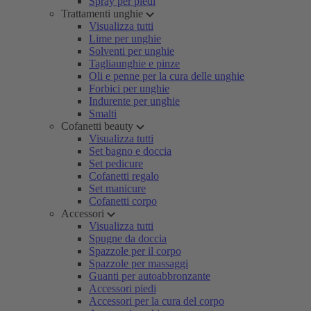
Spray per piedi
Trattamenti unghie
Visualizza tutti
Lime per unghie
Solventi per unghie
Tagliaunghie e pinze
Oli e penne per la cura delle unghie
Forbici per unghie
Indurente per unghie
Smalti
Cofanetti beauty
Visualizza tutti
Set bagno e doccia
Set pedicure
Cofanetti regalo
Set manicure
Cofanetti corpo
Accessori
Visualizza tutti
Spugne da doccia
Spazzole per il corpo
Spazzole per massaggi
Guanti per autoabbronzante
Accessori piedi
Accessori per la cura del corpo