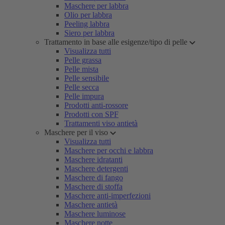
Maschere per labbra
Olio per labbra
Peeling labbra
Siero per labbra
Trattamento in base alle esigenze/tipo di pelle
Visualizza tutti
Pelle grassa
Pelle mista
Pelle sensibile
Pelle secca
Pelle impura
Prodotti anti-rossore
Prodotti con SPF
Trattamenti viso antietà
Maschere per il viso
Visualizza tutti
Maschere per occhi e labbra
Maschere idratanti
Maschere detergenti
Maschere di fango
Maschere di stoffa
Maschere anti-imperfezioni
Maschere antietà
Maschere luminose
Maschere notte