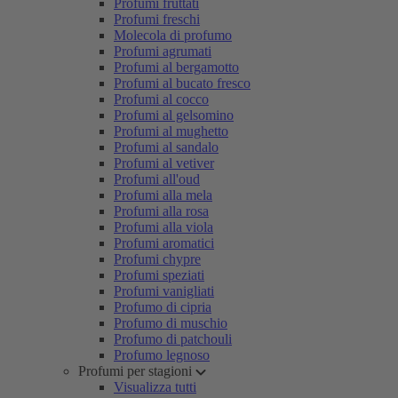
Profumi fruttati
Profumi freschi
Molecola di profumo
Profumi agrumati
Profumi al bergamotto
Profumi al bucato fresco
Profumi al cocco
Profumi al gelsomino
Profumi al mughetto
Profumi al sandalo
Profumi al vetiver
Profumi all'oud
Profumi alla mela
Profumi alla rosa
Profumi alla viola
Profumi aromatici
Profumi chypre
Profumi speziati
Profumi vanigliati
Profumo di cipria
Profumo di muschio
Profumo di patchouli
Profumo legnoso
Profumi per stagioni
Visualizza tutti