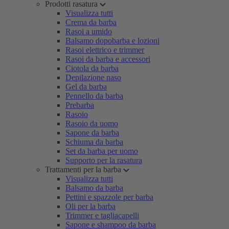
Prodotti rasatura
Visualizza tutti
Crema da barba
Rasoi a umido
Balsamo dopobarba e lozioni
Rasoi elettrico e trimmer
Rasoi da barba e accessori
Ciotola da barba
Depilazione naso
Gel da barba
Pennello da barba
Prebarba
Rasoio
Rasoio da uomo
Sapone da barba
Schiuma da barba
Set da barba per uomo
Supporto per la rasatura
Trattamenti per la barba
Visualizza tutti
Balsamo da barba
Pettini e spazzole per barba
Oli per la barba
Trimmer e tagliacapelli
Sapone e shampoo da barba