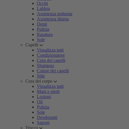
Occhi
Labbra
Assistenza notturna
Assistenza diurna
Denti
Pulizia
Rasatura
Sole
Capelli
Visualizza tutti
Condizionatore
Cura dei capelli
Shampoo
Colore dei capelli
Stile
Cura del corpo
Visualizza tutti
Mani e piedi
Lozioni
Oli
Pulizia
Sole
Deodoranti
Saponi
Trucco