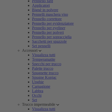
Pennello fard
Applicatori
Bignè in polvere
Pennelli maschera viso
Pennello correttore
Pennello per evidenziatore
Pennello per eyeliner
Pennello per polveri
Pennello per sopracciglia
Sacchetti per spazzole
Set pennelli
Accessori
Visualizza tutti
Temperamatite
Specchi per trucco
Palette trucco
Spugnette trucco
Spugne Konjac
Unghie
Carnagione
Labbra
Occhi
Set
Trucco impermeabile
Visualizza tutti