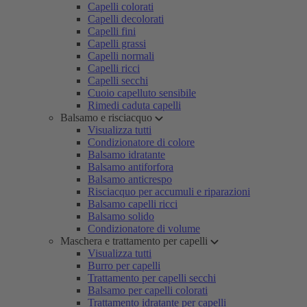
Capelli colorati
Capelli decolorati
Capelli fini
Capelli grassi
Capelli normali
Capelli ricci
Capelli secchi
Cuoio capelluto sensibile
Rimedi caduta capelli
Balsamo e risciacquo
Visualizza tutti
Condizionatore di colore
Balsamo idratante
Balsamo antiforfora
Balsamo anticrespo
Risciacquo per accumuli e riparazioni
Balsamo capelli ricci
Balsamo solido
Condizionatore di volume
Maschera e trattamento per capelli
Visualizza tutti
Burro per capelli
Trattamento per capelli secchi
Balsamo per capelli colorati
Trattamento idratante per capelli