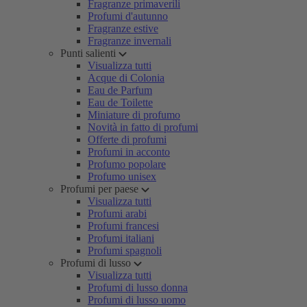
Fragranze primaverili
Profumi d'autunno
Fragranze estive
Fragranze invernali
Punti salienti
Visualizza tutti
Acque di Colonia
Eau de Parfum
Eau de Toilette
Miniature di profumo
Novità in fatto di profumi
Offerte di profumi
Profumi in acconto
Profumo popolare
Profumo unisex
Profumi per paese
Visualizza tutti
Profumi arabi
Profumi francesi
Profumi italiani
Profumi spagnoli
Profumi di lusso
Visualizza tutti
Profumi di lusso donna
Profumi di lusso uomo