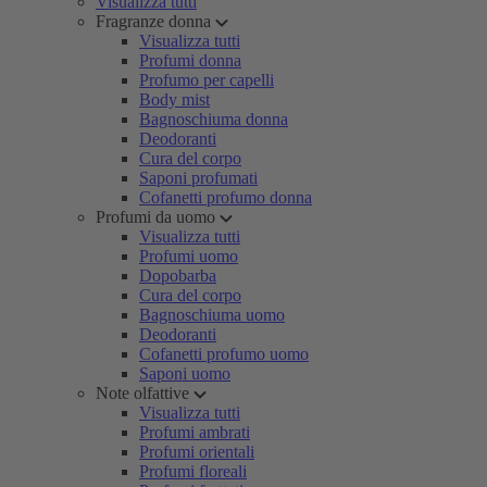
Visualizza tutti
Fragranze donna
Visualizza tutti
Profumi donna
Profumo per capelli
Body mist
Bagnoschiuma donna
Deodoranti
Cura del corpo
Saponi profumati
Cofanetti profumo donna
Profumi da uomo
Visualizza tutti
Profumi uomo
Dopobarba
Cura del corpo
Bagnoschiuma uomo
Deodoranti
Cofanetti profumo uomo
Saponi uomo
Note olfattive
Visualizza tutti
Profumi ambrati
Profumi orientali
Profumi floreali