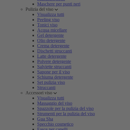
Maschere per punti neri
Pulizia del viso
Visualizza tutti
Peeling viso
Tonici viso
Acqua micellare
Gel detergente
Olio detergente
Crema detergente
Dischetti struccanti
Latte detergente
Polvere detergente
Salviette struccanti
Sapone per il viso
Schiuma detergente
Set pulizia viso
Struccanti
Accessori viso
Visualizza tutti
Massaggio del viso
Spazzole per la pulizia del viso
Strumenti per la pulizia del viso
Gua Sha
Specchio cosmetico
Fasce per capelli