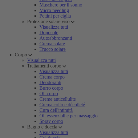
Maschere per il sonno
Micro needling
Pettini per ciglia
Protezione solare viso
Visualizza tutti
Doposole
Autoabbronzanti
Crema solare
Trucco solare
Corpo
Visualizza tutti
Trattamenti corpo
Visualizza tutti
Crema corpo
Deodoranti
Burro corpo
Oli corpo
Creme anticellulite
Crema collo e décolleté
Cura dell'intimità
Oli essenziali e per massaggio
Spray corpo
Bagno e doccia
Visualizza tutti
Gel doccia