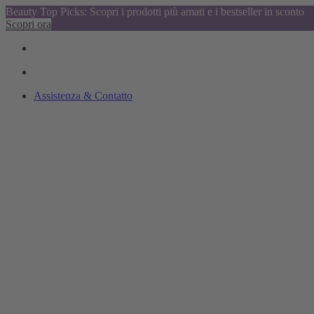
Beauty Top Picks: Scopri i prodotti più amati e i bestseller in sconto
Scopri ora
Assistenza & Contatto