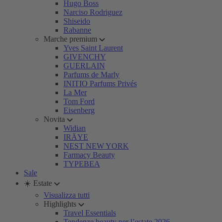
Hugo Boss
Narciso Rodriguez
Shiseido
Rabanne
Marche premium
Yves Saint Laurent
GIVENCHY
GUERLAIN
Parfums de Marly
INITIO Parfums Privés
La Mer
Tom Ford
Eisenberg
Novita
Widian
IRÄYE
NEST NEW YORK
Farmacy Beauty
TYPEBEA
Sale
☀️ Estate
Visualizza tutti
Highlights
Travel Essentials
Tendenze beauty per l’estate 2026