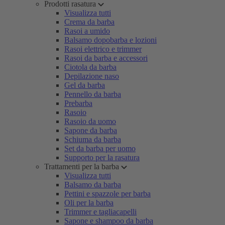
Prodotti rasatura
Visualizza tutti
Crema da barba
Rasoi a umido
Balsamo dopobarba e lozioni
Rasoi elettrico e trimmer
Rasoi da barba e accessori
Ciotola da barba
Depilazione naso
Gel da barba
Pennello da barba
Prebarba
Rasoio
Rasoio da uomo
Sapone da barba
Schiuma da barba
Set da barba per uomo
Supporto per la rasatura
Trattamenti per la barba
Visualizza tutti
Balsamo da barba
Pettini e spazzole per barba
Oli per la barba
Trimmer e tagliacapelli
Sapone e shampoo da barba