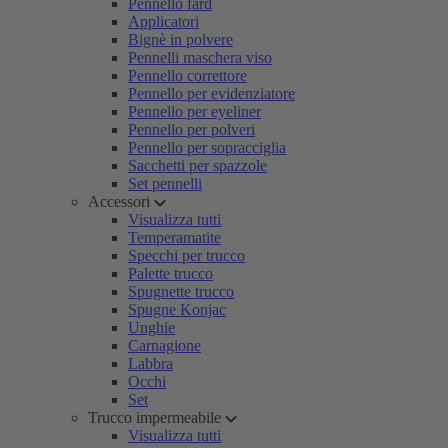
Pennello fard
Applicatori
Bignè in polvere
Pennelli maschera viso
Pennello correttore
Pennello per evidenziatore
Pennello per eyeliner
Pennello per polveri
Pennello per sopracciglia
Sacchetti per spazzole
Set pennelli
Accessori
Visualizza tutti
Temperamatite
Specchi per trucco
Palette trucco
Spugnette trucco
Spugne Konjac
Unghie
Carnagione
Labbra
Occhi
Set
Trucco impermeabile
Visualizza tutti