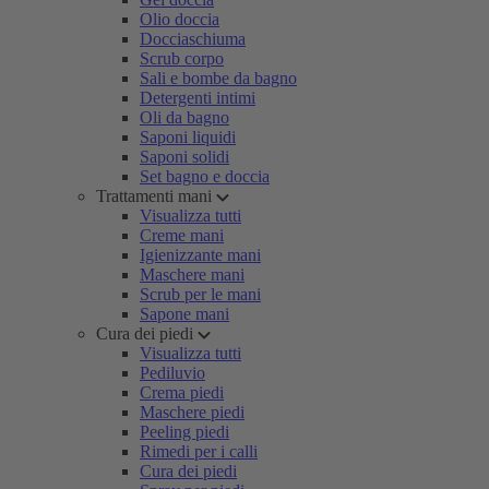
Olio doccia
Docciaschiuma
Scrub corpo
Sali e bombe da bagno
Detergenti intimi
Oli da bagno
Saponi liquidi
Saponi solidi
Set bagno e doccia
Trattamenti mani
Visualizza tutti
Creme mani
Igienizzante mani
Maschere mani
Scrub per le mani
Sapone mani
Cura dei piedi
Visualizza tutti
Pediluvio
Crema piedi
Maschere piedi
Peeling piedi
Rimedi per i calli
Cura dei piedi