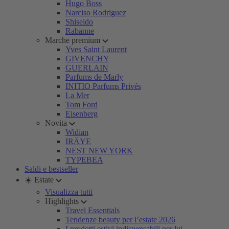
Hugo Boss
Narciso Rodriguez
Shiseido
Rabanne
Marche premium
Yves Saint Laurent
GIVENCHY
GUERLAIN
Parfums de Marly
INITIO Parfums Privés
La Mer
Tom Ford
Eisenberg
Novita
Widian
IRÄYE
NEST NEW YORK
TYPEBEA
Saldi e bestseller
☀️ Estate
Visualizza tutti
Highlights
Travel Essentials
Tendenze beauty per l’estate 2026
I prodotti estivi indispensabili per lui