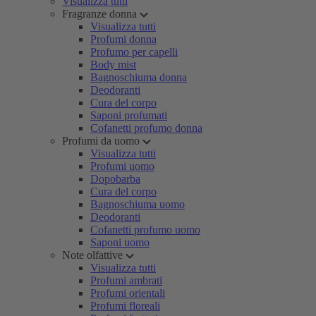
Visualizza tutti
Fragranze donna
Visualizza tutti
Profumi donna
Profumo per capelli
Body mist
Bagnoschiuma donna
Deodoranti
Cura del corpo
Saponi profumati
Cofanetti profumo donna
Profumi da uomo
Visualizza tutti
Profumi uomo
Dopobarba
Cura del corpo
Bagnoschiuma uomo
Deodoranti
Cofanetti profumo uomo
Saponi uomo
Note olfattive
Visualizza tutti
Profumi ambrati
Profumi orientali
Profumi floreali