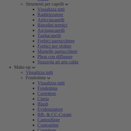
Strumenti per capelli
Visualizza tutti
Raddrizzatore
Arricciacapelli
Bigodini termici
Asciugacapelli
Tagliacapelli
Forbici parrucchiere
Forbici per sfoltire
Mantelle parrucchiere
Phon con diffusore
Spazzola ad aria calda
Make-up
Visualizza tutti
Fondotinta
Visualizza tutti
Fondotinta
Correttore
Cipria
Blush
Evidenziatore
BB- & CC-Cream
Camouflage
Contouring
Correttore