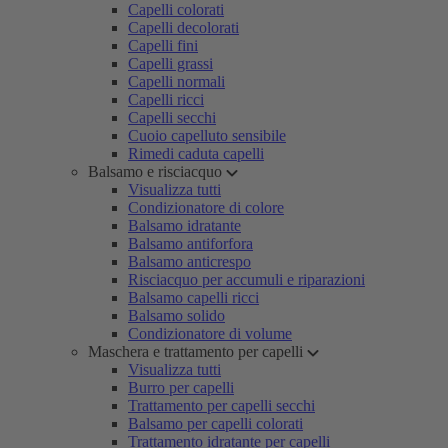
Capelli colorati
Capelli decolorati
Capelli fini
Capelli grassi
Capelli normali
Capelli ricci
Capelli secchi
Cuoio capelluto sensibile
Rimedi caduta capelli
Balsamo e risciacquo
Visualizza tutti
Condizionatore di colore
Balsamo idratante
Balsamo antiforfora
Balsamo anticrespo
Risciacquo per accumuli e riparazioni
Balsamo capelli ricci
Balsamo solido
Condizionatore di volume
Maschera e trattamento per capelli
Visualizza tutti
Burro per capelli
Trattamento per capelli secchi
Balsamo per capelli colorati
Trattamento idratante per capelli