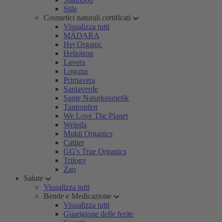
Stile
Cosmetici naturali certificati
Visualizza tutti
MÁDARA
Hej Organic
Heliotrop
Lavera
Logona
Primavera
Santaverde
Sante Naturkosmetik
Tautropfen
We Love The Planet
Weleda
Mukti Organics
Cattier
GG's True Organics
Trilogy
Zao
Salute
Visualizza tutti
Bende e Medicazione
Visualizza tutti
Guarigione delle ferite