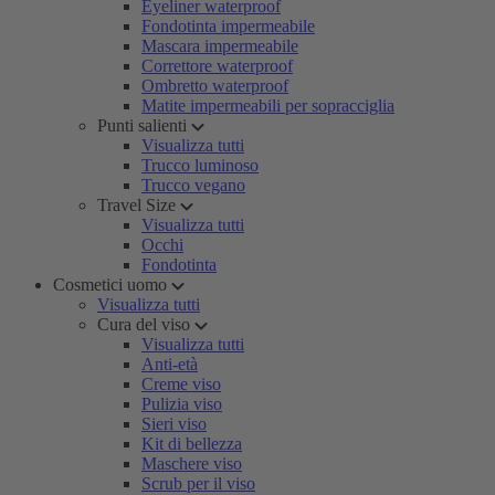
Eyeliner waterproof
Fondotinta impermeabile
Mascara impermeabile
Correttore waterproof
Ombretto waterproof
Matite impermeabili per sopracciglia
Punti salienti
Visualizza tutti
Trucco luminoso
Trucco vegano
Travel Size
Visualizza tutti
Occhi
Fondotinta
Cosmetici uomo
Visualizza tutti
Cura del viso
Visualizza tutti
Anti-età
Creme viso
Pulizia viso
Sieri viso
Kit di bellezza
Maschere viso
Scrub per il viso