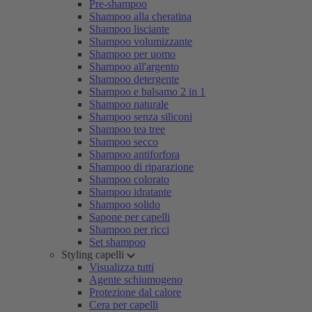
Pre-shampoo
Shampoo alla cheratina
Shampoo lisciante
Shampoo volumizzante
Shampoo per uomo
Shampoo all'argento
Shampoo detergente
Shampoo e balsamo 2 in 1
Shampoo naturale
Shampoo senza siliconi
Shampoo tea tree
Shampoo secco
Shampoo antiforfora
Shampoo di riparazione
Shampoo colorato
Shampoo idratante
Shampoo solido
Sapone per capelli
Shampoo per ricci
Set shampoo
Styling capelli
Visualizza tutti
Agente schiumogeno
Protezione dal calore
Cera per capelli