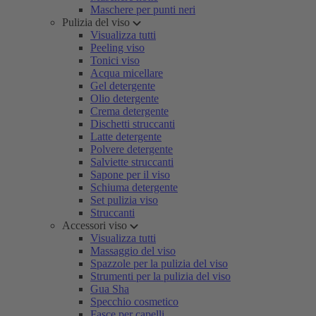
Maschere per punti neri
Pulizia del viso
Visualizza tutti
Peeling viso
Tonici viso
Acqua micellare
Gel detergente
Olio detergente
Crema detergente
Dischetti struccanti
Latte detergente
Polvere detergente
Salviette struccanti
Sapone per il viso
Schiuma detergente
Set pulizia viso
Struccanti
Accessori viso
Visualizza tutti
Massaggio del viso
Spazzole per la pulizia del viso
Strumenti per la pulizia del viso
Gua Sha
Specchio cosmetico
Fasce per capelli