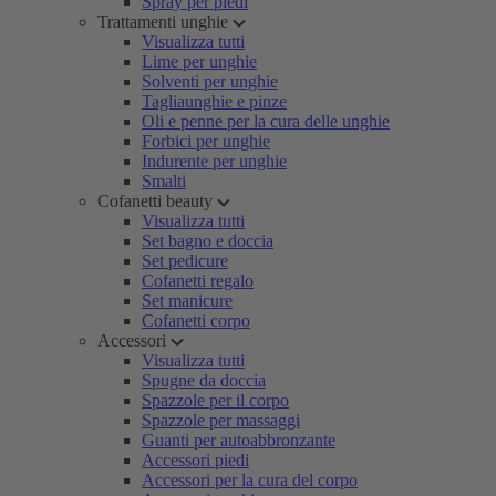
Spray per piedi
Trattamenti unghie
Visualizza tutti
Lime per unghie
Solventi per unghie
Tagliaunghie e pinze
Oli e penne per la cura delle unghie
Forbici per unghie
Indurente per unghie
Smalti
Cofanetti beauty
Visualizza tutti
Set bagno e doccia
Set pedicure
Cofanetti regalo
Set manicure
Cofanetti corpo
Accessori
Visualizza tutti
Spugne da doccia
Spazzole per il corpo
Spazzole per massaggi
Guanti per autoabbronzante
Accessori piedi
Accessori per la cura del corpo