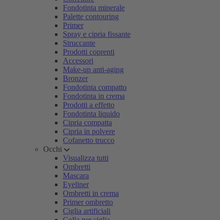
Fondotinta minerale
Palette contouring
Primer
Spray e cipria fissante
Struccante
Prodotti coprenti
Accessori
Make-up anti-aging
Bronzer
Fondotinta compatto
Fondotinta in crema
Prodotti a effetto
Fondotinta liquido
Cipria compatta
Cipria in polvere
Cofanetto trucco
Occhi
Visualizza tutti
Ombretti
Mascara
Eyeliner
Ombretti in crema
Primer ombretto
Ciglia artificiali
Colla per ciglia