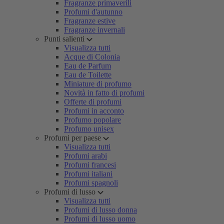
Fragranze primaverili
Profumi d'autunno
Fragranze estive
Fragranze invernali
Punti salienti
Visualizza tutti
Acque di Colonia
Eau de Parfum
Eau de Toilette
Miniature di profumo
Novità in fatto di profumi
Offerte di profumi
Profumi in acconto
Profumo popolare
Profumo unisex
Profumi per paese
Visualizza tutti
Profumi arabi
Profumi francesi
Profumi italiani
Profumi spagnoli
Profumi di lusso
Visualizza tutti
Profumi di lusso donna
Profumi di lusso uomo