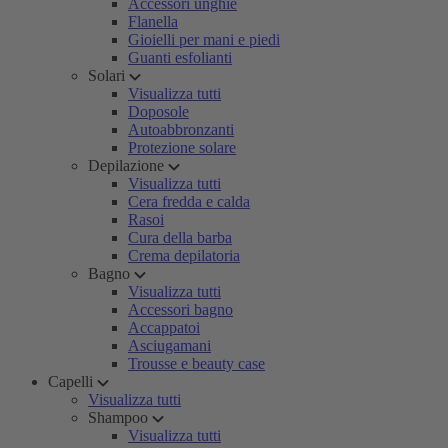
Accessori unghie
Flanella
Gioielli per mani e piedi
Guanti esfolianti
Solari
Visualizza tutti
Doposole
Autoabbronzanti
Protezione solare
Depilazione
Visualizza tutti
Cera fredda e calda
Rasoi
Cura della barba
Crema depilatoria
Bagno
Visualizza tutti
Accessori bagno
Accappatoi
Asciugamani
Trousse e beauty case
Capelli
Visualizza tutti
Shampoo
Visualizza tutti