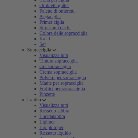
Ombretti glitter
Palette di ombretti
Piegaciglia
Primer ciglia
Struccanti occhi
Colore delle sopracciglia
Kajal
Set
Sopracciglia
Visualizza tutti
Tintura sopracciglia
Gel sopracciglia
Crema sopracciglia
Polvere per sopracciglia
Matite per sopracciglia
Forbici per sopracciglia
Pinzette
Labbra
Visualizza tutti
Rossetto labbra
Lucidalabbra
Lipliner
Lip plumper
Rossetto liquido