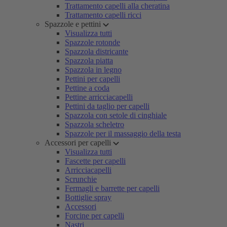
Trattamento capelli alla cheratina
Trattamento capelli ricci
Spazzole e pettini
Visualizza tutti
Spazzole rotonde
Spazzola districante
Spazzola piatta
Spazzola in legno
Pettini per capelli
Pettine a coda
Pettine arricciacapelli
Pettini da taglio per capelli
Spazzola con setole di cinghiale
Spazzola scheletro
Spazzole per il massaggio della testa
Accessori per capelli
Visualizza tutti
Fascette per capelli
Arricciacapelli
Scrunchie
Fermagli e barrette per capelli
Bottiglie spray
Accessori
Forcine per capelli
Nastri