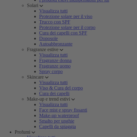
Solari
Visualizza tutti
Protezione solare per il viso
Trucco con SPF
Protezione solare per il corpo
Cura dei capelli con SPF
Doposole
Autoabbronzante
Fragranze estive
Visualizza tutti
Fragranze donna
Fragranze uomo
Spray corpo
Skincare
Visualizza tutti
Viso & Cura del corpo
Cura dei capelli
Make-up e trend estivi
Visualizza tutti
Face mist e spray fissanti
Make-up waterproof
Smalto per unghie
Capelli da spiaggia
Profumi