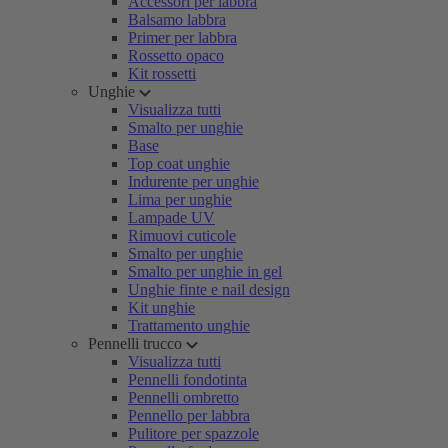
Accessori per labbra
Balsamo labbra
Primer per labbra
Rossetto opaco
Kit rossetti
Unghie
Visualizza tutti
Smalto per unghie
Base
Top coat unghie
Indurente per unghie
Lima per unghie
Lampade UV
Rimuovi cuticole
Smalto per unghie
Smalto per unghie in gel
Unghie finte e nail design
Kit unghie
Trattamento unghie
Pennelli trucco
Visualizza tutti
Pennelli fondotinta
Pennelli ombretto
Pennello per labbra
Pulitore per spazzole