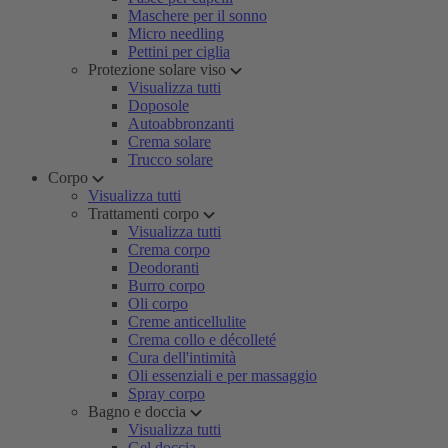
Maschere per il sonno
Micro needling
Pettini per ciglia
Protezione solare viso
Visualizza tutti
Doposole
Autoabbronzanti
Crema solare
Trucco solare
Corpo
Visualizza tutti
Trattamenti corpo
Visualizza tutti
Crema corpo
Deodoranti
Burro corpo
Oli corpo
Creme anticellulite
Crema collo e décolleté
Cura dell'intimità
Oli essenziali e per massaggio
Spray corpo
Bagno e doccia
Visualizza tutti
Gel doccia