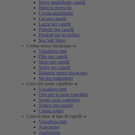
Spray modellante capelli
Ritocco ricrescita
Crema modellante
Gel per capelli
Lacca per capelli
Polvere per capelli
Prodotti per lo styling
Sea Salt Spray
Crema senza risciacquo
Visualizza tutti
Olio per capelli
Siero per capelli
Spray per capelli
Balsamo senza risciacquo
Set per trattamenti
Cura del cuoio capelluto
Visualizza tutti
Olio per il cuoio capelluto
Scrub cuoio capelluto
Tonico per capelli
Crema solare
Cura in base al tipo di capelli
Visualizza tutti
Anticrespo
Antiforfora