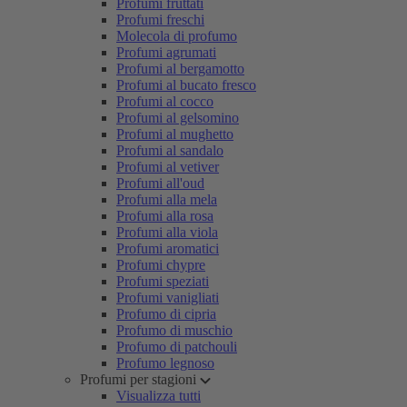
Profumi fruttati
Profumi freschi
Molecola di profumo
Profumi agrumati
Profumi al bergamotto
Profumi al bucato fresco
Profumi al cocco
Profumi al gelsomino
Profumi al mughetto
Profumi al sandalo
Profumi al vetiver
Profumi all'oud
Profumi alla mela
Profumi alla rosa
Profumi alla viola
Profumi aromatici
Profumi chypre
Profumi speziati
Profumi vanigliati
Profumo di cipria
Profumo di muschio
Profumo di patchouli
Profumo legnoso
Profumi per stagioni
Visualizza tutti