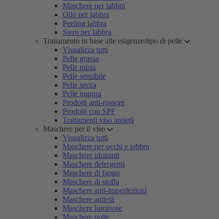
Maschere per labbra
Olio per labbra
Peeling labbra
Siero per labbra
Trattamento in base alle esigenze/tipo di pelle
Visualizza tutti
Pelle grassa
Pelle mista
Pelle sensibile
Pelle secca
Pelle impura
Prodotti anti-rossore
Prodotti con SPF
Trattamenti viso antietà
Maschere per il viso
Visualizza tutti
Maschere per occhi e labbra
Maschere idratanti
Maschere detergenti
Maschere di fango
Maschere di stoffa
Maschere anti-imperfezioni
Maschere antietà
Maschere luminose
Maschere notte