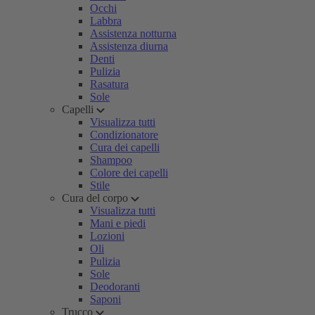
Occhi
Labbra
Assistenza notturna
Assistenza diurna
Denti
Pulizia
Rasatura
Sole
Capelli
Visualizza tutti
Condizionatore
Cura dei capelli
Shampoo
Colore dei capelli
Stile
Cura del corpo
Visualizza tutti
Mani e piedi
Lozioni
Oli
Pulizia
Sole
Deodoranti
Saponi
Trucco