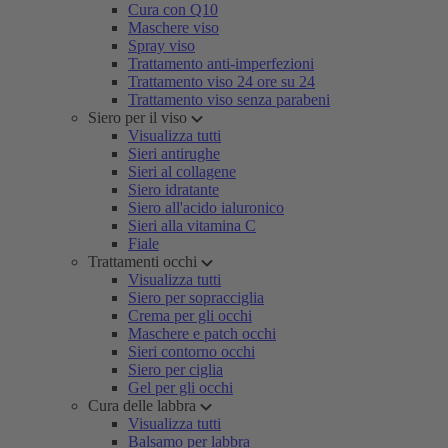
Cura con Q10
Maschere viso
Spray viso
Trattamento anti-imperfezioni
Trattamento viso 24 ore su 24
Trattamento viso senza parabeni
Siero per il viso
Visualizza tutti
Sieri antirughe
Sieri al collagene
Siero idratante
Siero all'acido ialuronico
Sieri alla vitamina C
Fiale
Trattamenti occhi
Visualizza tutti
Siero per sopracciglia
Crema per gli occhi
Maschere e patch occhi
Sieri contorno occhi
Siero per ciglia
Gel per gli occhi
Cura delle labbra
Visualizza tutti
Balsamo per labbra