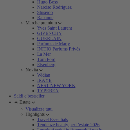
Hugo Boss
Narciso Rodriguez
Shiseido
Rabanne
Marche premium
Yves Saint Laurent
GIVENCHY
GUERLAIN
Parfums de Marly
INITIO Parfums Privés
La Mer
Tom Ford
Eisenberg
Novita
Widian
IRÄYE
NEST NEW YORK
TYPEBEA
Saldi e bestseller
☀️ Estate
Visualizza tutti
Highlights
Travel Essentials
Tendenze beauty per l’estate 2026
I prodotti estivi indispensabili per lui