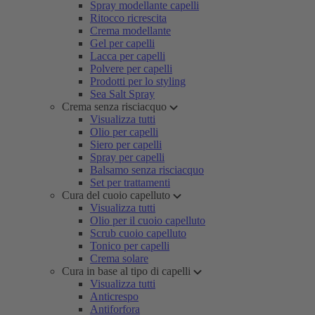
Spray modellante capelli
Ritocco ricrescita
Crema modellante
Gel per capelli
Lacca per capelli
Polvere per capelli
Prodotti per lo styling
Sea Salt Spray
Crema senza risciacquo
Visualizza tutti
Olio per capelli
Siero per capelli
Spray per capelli
Balsamo senza risciacquo
Set per trattamenti
Cura del cuoio capelluto
Visualizza tutti
Olio per il cuoio capelluto
Scrub cuoio capelluto
Tonico per capelli
Crema solare
Cura in base al tipo di capelli
Visualizza tutti
Anticrespo
Antiforfora