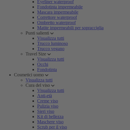
Eyeliner waterproof
Fondotinta impermeabile
Mascara impermeabile
Correttore waterproof
Ombretto waterproof
Matite impermeabili per sopracciglia
Punti salienti
Visualizza tutti
Trucco luminoso
Trucco vegano
Travel Size
Visualizza tutti
Occhi
Fondotinta
Cosmetici uomo
Visualizza tutti
Cura del viso
Visualizza tutti
Anti-età
Creme viso
Pulizia viso
Sieri viso
Kit di bellezza
Maschere viso
Scrub per il viso