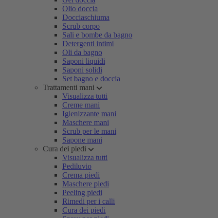
Olio doccia
Docciaschiuma
Scrub corpo
Sali e bombe da bagno
Detergenti intimi
Oli da bagno
Saponi liquidi
Saponi solidi
Set bagno e doccia
Trattamenti mani
Visualizza tutti
Creme mani
Igienizzante mani
Maschere mani
Scrub per le mani
Sapone mani
Cura dei piedi
Visualizza tutti
Pediluvio
Crema piedi
Maschere piedi
Peeling piedi
Rimedi per i calli
Cura dei piedi