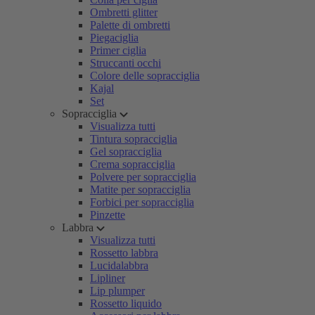
Ombretti glitter
Palette di ombretti
Piegaciglia
Primer ciglia
Struccanti occhi
Colore delle sopracciglia
Kajal
Set
Sopracciglia
Visualizza tutti
Tintura sopracciglia
Gel sopracciglia
Crema sopracciglia
Polvere per sopracciglia
Matite per sopracciglia
Forbici per sopracciglia
Pinzette
Labbra
Visualizza tutti
Rossetto labbra
Lucidalabbra
Lipliner
Lip plumper
Rossetto liquido