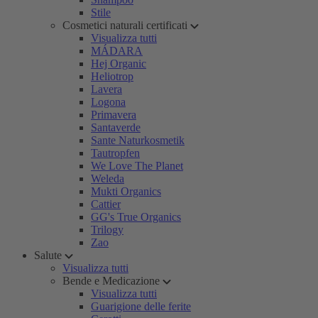
Stile
Cosmetici naturali certificati
Visualizza tutti
MÁDARA
Hej Organic
Heliotrop
Lavera
Logona
Primavera
Santaverde
Sante Naturkosmetik
Tautropfen
We Love The Planet
Weleda
Mukti Organics
Cattier
GG's True Organics
Trilogy
Zao
Salute
Visualizza tutti
Bende e Medicazione
Visualizza tutti
Guarigione delle ferite