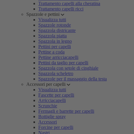
Trattamento capelli alla cheratina
Trattamento capelli ricci
Spazzole e pettini
Visualizza tutti
Spazzole rotonde
Spazzola districante
Spazzola piatta
Spazzola in legno
Pettini per capelli
Pettine a coda
Pettine arricciacapelli
Pettini da taglio per capelli
Spazzola con setole di cinghiale
Spazzola scheletro
Spazzole per il massaggio della testa
Accessori per capelli
Visualizza tutti
Fascette per capelli
Arricciacapelli
Scrunchie
Fermagli e barrette per capelli
Bottiglie spray
Accessori
Forcine per capelli
Nastri