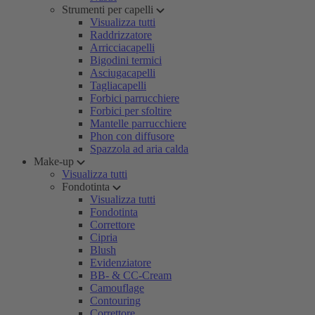
Strumenti per capelli
Visualizza tutti
Raddrizzatore
Arricciacapelli
Bigodini termici
Asciugacapelli
Tagliacapelli
Forbici parrucchiere
Forbici per sfoltire
Mantelle parrucchiere
Phon con diffusore
Spazzola ad aria calda
Make-up
Visualizza tutti
Fondotinta
Visualizza tutti
Fondotinta
Correttore
Cipria
Blush
Evidenziatore
BB- & CC-Cream
Camouflage
Contouring
Correttore