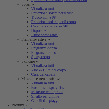
Solari
Visualizza tutti
Protezione solare per il viso
Trucco con SPF
Protezione solare per il corpo
Cura dei capelli con SPF
Doposole
Autoabbronzante
Fragranze estive
Visualizza tutti
Fragranze donna
Fragranze uomo
Spray corpo
Skincare
Visualizza tutti
Viso & Cura del corpo
Cura dei capelli
Make-up e trend estivi
Visualizza tutti
Face mist e spray fissanti
Make-up waterproof
Smalto per unghie
Capelli da spiaggia
Profumi