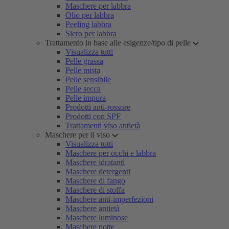
Maschere per labbra
Olio per labbra
Peeling labbra
Siero per labbra
Trattamento in base alle esigenze/tipo di pelle
Visualizza tutti
Pelle grassa
Pelle mista
Pelle sensibile
Pelle secca
Pelle impura
Prodotti anti-rossore
Prodotti con SPF
Trattamenti viso antietà
Maschere per il viso
Visualizza tutti
Maschere per occhi e labbra
Maschere idratanti
Maschere detergenti
Maschere di fango
Maschere di stoffa
Maschere anti-imperfezioni
Maschere antietà
Maschere luminose
Maschere notte