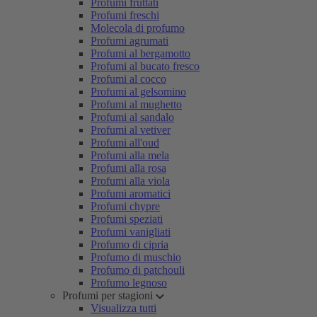
Profumi fruttati
Profumi freschi
Molecola di profumo
Profumi agrumati
Profumi al bergamotto
Profumi al bucato fresco
Profumi al cocco
Profumi al gelsomino
Profumi al mughetto
Profumi al sandalo
Profumi al vetiver
Profumi all'oud
Profumi alla mela
Profumi alla rosa
Profumi alla viola
Profumi aromatici
Profumi chypre
Profumi speziati
Profumi vanigliati
Profumo di cipria
Profumo di muschio
Profumo di patchouli
Profumo legnoso
Profumi per stagioni
Visualizza tutti