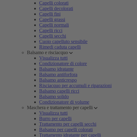
Capelli colorati
Capelli decolorati
Capelli fini
Capelli grassi
Capelli normali
Capelli ricci
Capelli secchi
Cuoio capelluto sensibile
Rimedi caduta capelli
Balsamo e risciacquo
Visualizza tutti
Condizionatore di colore
Balsamo idratante
Balsamo antiforfora
Balsamo anticrespo
Risciacquo per accumuli e riparazioni
Balsamo capelli ricci
Balsamo solido
Condizionatore di volume
Maschera e trattamento per capelli
Visualizza tutti
Burro per capelli
Trattamento per capelli secchi
Balsamo per capelli colorati
Trattamento idratante per capelli