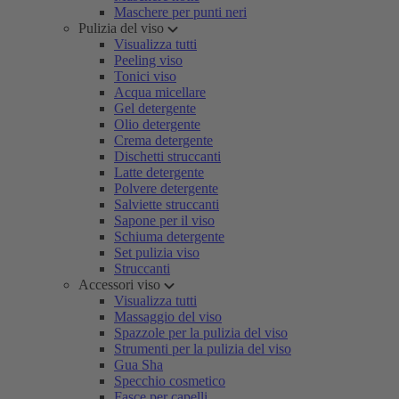
Maschere per punti neri
Pulizia del viso
Visualizza tutti
Peeling viso
Tonici viso
Acqua micellare
Gel detergente
Olio detergente
Crema detergente
Dischetti struccanti
Latte detergente
Polvere detergente
Salviette struccanti
Sapone per il viso
Schiuma detergente
Set pulizia viso
Struccanti
Accessori viso
Visualizza tutti
Massaggio del viso
Spazzole per la pulizia del viso
Strumenti per la pulizia del viso
Gua Sha
Specchio cosmetico
Fasce per capelli