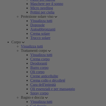
Maschere per il sonno
Micro needling
Pettini per ciglia
Protezione solare viso
Visualizza tutti
Doposole
Autoabbronzanti
Crema solare
Trucco solare
Corpo
Visualizza tutti
Trattamenti corpo
Visualizza tutti
Crema corpo
Deodoranti
Burro corpo
Oli corpo
Creme anticellulite
Crema collo e décolleté
Cura dell'intimità
Oli essenziali e per massaggio
Spray corpo
Bagno e doccia
Visualizza tutti
Gel doccia