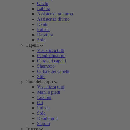
Occhi
Labbra
Assistenza notturna
Assistenza diurna
Denti
Pulizia
Rasatura
Sole
Capelli
Visualizza tutti
Condizionatore
Cura dei capelli
Shampoo
Colore dei capelli
Stile
Cura del corpo
Visualizza tutti
Mani e piedi
Lozioni
Oli
Pulizia
Sole
Deodoranti
Saponi
Trucco