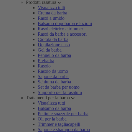
Prodotti rasatura
Visualizza tutti
Crema da barba
Rasoi a umido
Balsamo dopobarba e lozioni
Rasoi elettrico e trimmer
Rasoi da barba e accessori
Ciotola da barba
Depilazione naso
Gel da barba
Pennello da barba
Prebarba
Rasoio
Rasoio da uomo
Sapone da barba
Schiuma da barba
Set da barba per uomo
Supporto per la rasatura
Trattamenti per la barba
Visualizza tutti
Balsamo da barba
Pettini e spazzole per barba
Oli per la barba
Trimmer e tagliacapelli
Sapone e shampoo da barba