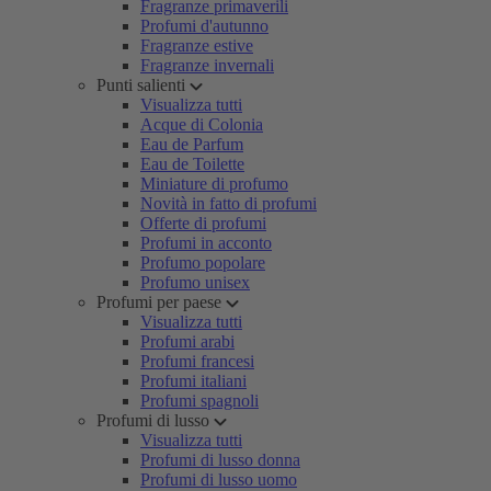
Fragranze primaverili
Profumi d'autunno
Fragranze estive
Fragranze invernali
Punti salienti
Visualizza tutti
Acque di Colonia
Eau de Parfum
Eau de Toilette
Miniature di profumo
Novità in fatto di profumi
Offerte di profumi
Profumi in acconto
Profumo popolare
Profumo unisex
Profumi per paese
Visualizza tutti
Profumi arabi
Profumi francesi
Profumi italiani
Profumi spagnoli
Profumi di lusso
Visualizza tutti
Profumi di lusso donna
Profumi di lusso uomo