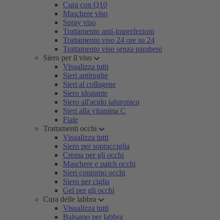
Cura con Q10
Maschere viso
Spray viso
Trattamento anti-imperfezioni
Trattamento viso 24 ore su 24
Trattamento viso senza parabeni
Siero per il viso
Visualizza tutti
Sieri antirughe
Sieri al collagene
Siero idratante
Siero all'acido ialuronico
Sieri alla vitamina C
Fiale
Trattamenti occhi
Visualizza tutti
Siero per sopracciglia
Crema per gli occhi
Maschere e patch occhi
Sieri contorno occhi
Siero per ciglia
Gel per gli occhi
Cura delle labbra
Visualizza tutti
Balsamo per labbra