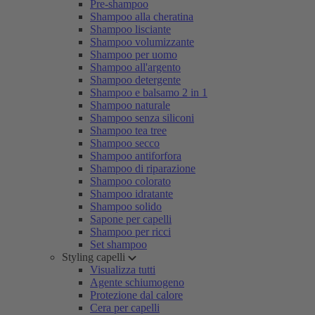
Pre-shampoo
Shampoo alla cheratina
Shampoo lisciante
Shampoo volumizzante
Shampoo per uomo
Shampoo all'argento
Shampoo detergente
Shampoo e balsamo 2 in 1
Shampoo naturale
Shampoo senza siliconi
Shampoo tea tree
Shampoo secco
Shampoo antiforfora
Shampoo di riparazione
Shampoo colorato
Shampoo idratante
Shampoo solido
Sapone per capelli
Shampoo per ricci
Set shampoo
Styling capelli
Visualizza tutti
Agente schiumogeno
Protezione dal calore
Cera per capelli