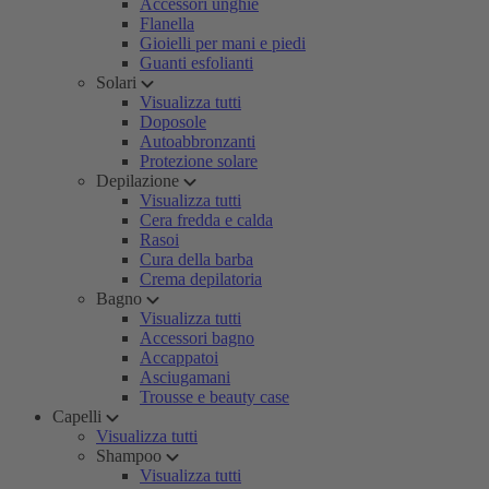
Accessori unghie
Flanella
Gioielli per mani e piedi
Guanti esfolianti
Solari
Visualizza tutti
Doposole
Autoabbronzanti
Protezione solare
Depilazione
Visualizza tutti
Cera fredda e calda
Rasoi
Cura della barba
Crema depilatoria
Bagno
Visualizza tutti
Accessori bagno
Accappatoi
Asciugamani
Trousse e beauty case
Capelli
Visualizza tutti
Shampoo
Visualizza tutti