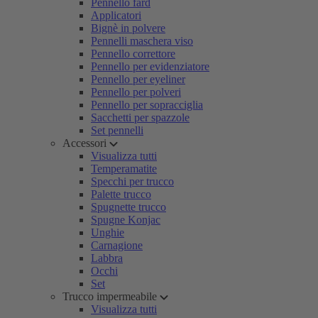
Pennello fard
Applicatori
Bignè in polvere
Pennelli maschera viso
Pennello correttore
Pennello per evidenziatore
Pennello per eyeliner
Pennello per polveri
Pennello per sopracciglia
Sacchetti per spazzole
Set pennelli
Accessori
Visualizza tutti
Temperamatite
Specchi per trucco
Palette trucco
Spugnette trucco
Spugne Konjac
Unghie
Carnagione
Labbra
Occhi
Set
Trucco impermeabile
Visualizza tutti