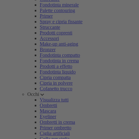
Fondotinta minerale
Palette contouring
Primer
Spray e cipria fissante
Struccante
Prodotti coprenti
Accessori
Make-up anti-aging
Bronzer
Fondotinta compatto
Fondotinta in crema
Prodotti a effetto
Fondotinta liquido
Cipria compatta
Cipria in polvere
Cofanetto trucco
Occhi
Visualizza tutti
Ombretti
Mascara
Eyeliner
Ombretti in crema
Primer ombretto
Ciglia artificiali
Colla per ciglia