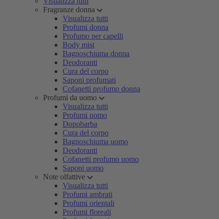
Visualizza tutti
Fragranze donna
Visualizza tutti
Profumi donna
Profumo per capelli
Body mist
Bagnoschiuma donna
Deodoranti
Cura del corpo
Saponi profumati
Cofanetti profumo donna
Profumi da uomo
Visualizza tutti
Profumi uomo
Dopobarba
Cura del corpo
Bagnoschiuma uomo
Deodoranti
Cofanetti profumo uomo
Saponi uomo
Note olfattive
Visualizza tutti
Profumi ambrati
Profumi orientali
Profumi floreali