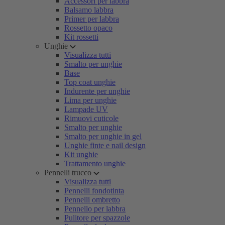
Accessori per labbra
Balsamo labbra
Primer per labbra
Rossetto opaco
Kit rossetti
Unghie
Visualizza tutti
Smalto per unghie
Base
Top coat unghie
Indurente per unghie
Lima per unghie
Lampade UV
Rimuovi cuticole
Smalto per unghie
Smalto per unghie in gel
Unghie finte e nail design
Kit unghie
Trattamento unghie
Pennelli trucco
Visualizza tutti
Pennelli fondotinta
Pennelli ombretto
Pennello per labbra
Pulitore per spazzole