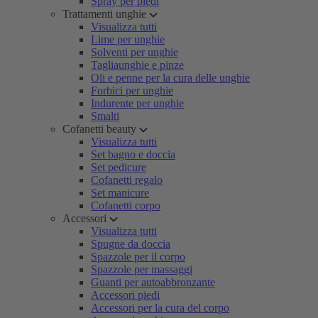
Spray per piedi
Trattamenti unghie
Visualizza tutti
Lime per unghie
Solventi per unghie
Tagliaunghie e pinze
Oli e penne per la cura delle unghie
Forbici per unghie
Indurente per unghie
Smalti
Cofanetti beauty
Visualizza tutti
Set bagno e doccia
Set pedicure
Cofanetti regalo
Set manicure
Cofanetti corpo
Accessori
Visualizza tutti
Spugne da doccia
Spazzole per il corpo
Spazzole per massaggi
Guanti per autoabbronzante
Accessori piedi
Accessori per la cura del corpo