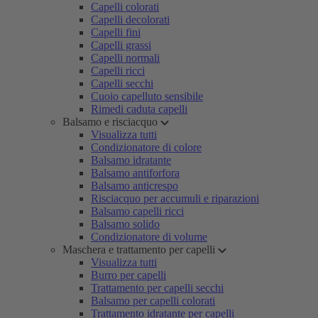
Capelli colorati
Capelli decolorati
Capelli fini
Capelli grassi
Capelli normali
Capelli ricci
Capelli secchi
Cuoio capelluto sensibile
Rimedi caduta capelli
Balsamo e risciacquo
Visualizza tutti
Condizionatore di colore
Balsamo idratante
Balsamo antiforfora
Balsamo anticrespo
Risciacquo per accumuli e riparazioni
Balsamo capelli ricci
Balsamo solido
Condizionatore di volume
Maschera e trattamento per capelli
Visualizza tutti
Burro per capelli
Trattamento per capelli secchi
Balsamo per capelli colorati
Trattamento idratante per capelli