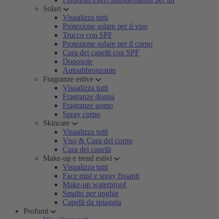
Solari
Visualizza tutti
Protezione solare per il viso
Trucco con SPF
Protezione solare per il corpo
Cura dei capelli con SPF
Doposole
Autoabbronzante
Fragranze estive
Visualizza tutti
Fragranze donna
Fragranze uomo
Spray corpo
Skincare
Visualizza tutti
Viso & Cura del corpo
Cura dei capelli
Make-up e trend estivi
Visualizza tutti
Face mist e spray fissanti
Make-up waterproof
Smalto per unghie
Capelli da spiaggia
Profumi