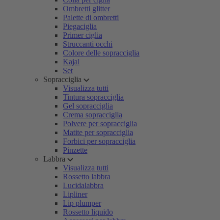
Ombretti glitter
Palette di ombretti
Piegaciglia
Primer ciglia
Struccanti occhi
Colore delle sopracciglia
Kajal
Set
Sopracciglia
Visualizza tutti
Tintura sopracciglia
Gel sopracciglia
Crema sopracciglia
Polvere per sopracciglia
Matite per sopracciglia
Forbici per sopracciglia
Pinzette
Labbra
Visualizza tutti
Rossetto labbra
Lucidalabbra
Lipliner
Lip plumper
Rossetto liquido