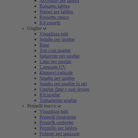
Accessori per labbra
Balsamo labbra
Primer per labbra
Rossetto opaco
Kit rossetti
Unghie
Visualizza tutti
Smalto per unghie
Base
Top coat unghie
Indurente per unghie
Lima per unghie
Lampade UV
Rimuovi cuticole
Smalto per unghie
Smalto per unghie in gel
Unghie finte e nail design
Kit unghie
Trattamento unghie
Pennelli trucco
Visualizza tutti
Pennelli fondotinta
Pennelli ombretto
Pennello per labbra
Pulitore per spazzole