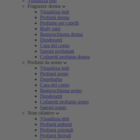
Visualizza tutti
Fragranze donna
Visualizza tutti
Profumi donna
Profumo per capelli
Body mist
Bagnoschiuma donna
Deodoranti
Cura del corpo
Saponi profumati
Cofanetti profumo donna
Profumi da uomo
Visualizza tutti
Profumi uomo
Dopobarba
Cura del corpo
Bagnoschiuma uomo
Deodoranti
Cofanetti profumo uomo
Saponi uomo
Note olfattive
Visualizza tutti
Profumi ambrati
Profumi orientali
Profumi floreali