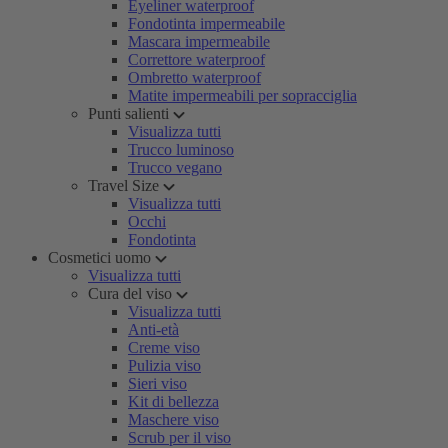
Eyeliner waterproof
Fondotinta impermeabile
Mascara impermeabile
Correttore waterproof
Ombretto waterproof
Matite impermeabili per sopracciglia
Punti salienti
Visualizza tutti
Trucco luminoso
Trucco vegano
Travel Size
Visualizza tutti
Occhi
Fondotinta
Cosmetici uomo
Visualizza tutti
Cura del viso
Visualizza tutti
Anti-età
Creme viso
Pulizia viso
Sieri viso
Kit di bellezza
Maschere viso
Scrub per il viso