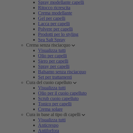
Spray modellante capelli
Ritocco ricrescita
Crema modellante
Gel per capelli
Lacca per capelli
Polvere per capelli
Prodotti per lo styling
Sea Salt Spray
Crema senza risciacquo
Visualizza tutti
Olio per capelli
Siero per capelli
Spray per capelli
Balsamo senza risciacquo
Set per trattamenti
Cura del cuoio capelluto
Visualizza tutti
Olio per il cuoio capelluto
Scrub cuoio capelluto
Tonico per capelli
Crema solare
Cura in base al tipo di capelli
Visualizza tutti
Anticrespo
Antiforfora