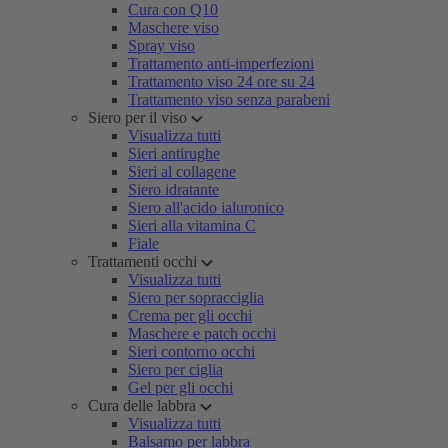
Cura con Q10
Maschere viso
Spray viso
Trattamento anti-imperfezioni
Trattamento viso 24 ore su 24
Trattamento viso senza parabeni
Siero per il viso
Visualizza tutti
Sieri antirughe
Sieri al collagene
Siero idratante
Siero all'acido ialuronico
Sieri alla vitamina C
Fiale
Trattamenti occhi
Visualizza tutti
Siero per sopracciglia
Crema per gli occhi
Maschere e patch occhi
Sieri contorno occhi
Siero per ciglia
Gel per gli occhi
Cura delle labbra
Visualizza tutti
Balsamo per labbra