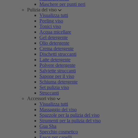
Maschere per punti neri
Pulizia del viso
Visualizza tutti
Peeling viso
Tonici viso
Acqua micellare
Gel detergente
Olio detergente
Crema detergente
Dischetti struccanti
Latte detergente
Polvere detergente
Salviette struccanti
Sapone per il viso
Schiuma detergente
Set pulizia viso
Struccanti
Accessori viso
Visualizza tutti
Massaggio del viso
Spazzole per la pulizia del viso
Strumenti per la pulizia del viso
Gua Sha
Specchio cosmetico
Fasce per capelli