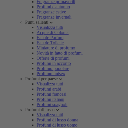
Fragranze primaverili
Profumi d'autunno
Fragranze estive
Fragranze invernali
Punti salienti
Visualizza tutti
Acque di Colonia
Eau de Parfum
Eau de Toilette
Miniature di profumo
Novità in fatto di profumi
Offerte di profumi
Profumi in acconto
Profumo popolare
Profumo unisex
Profumi per paese
Visualizza tutti
Profumi arabi
Profumi francesi
Profumi italiani
Profumi spagnoli
Profumi di lusso
Visualizza tutti
Profumi di lusso donna
Profumi di lusso uomo