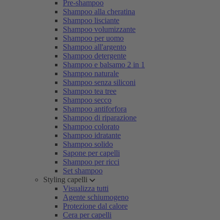
Pre-shampoo
Shampoo alla cheratina
Shampoo lisciante
Shampoo volumizzante
Shampoo per uomo
Shampoo all'argento
Shampoo detergente
Shampoo e balsamo 2 in 1
Shampoo naturale
Shampoo senza siliconi
Shampoo tea tree
Shampoo secco
Shampoo antiforfora
Shampoo di riparazione
Shampoo colorato
Shampoo idratante
Shampoo solido
Sapone per capelli
Shampoo per ricci
Set shampoo
Styling capelli
Visualizza tutti
Agente schiumogeno
Protezione dal calore
Cera per capelli