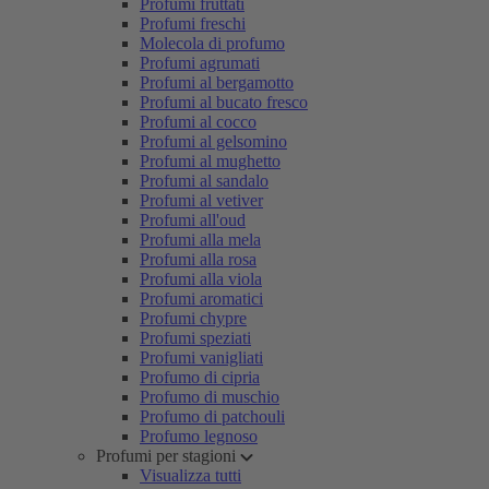
Profumi fruttati
Profumi freschi
Molecola di profumo
Profumi agrumati
Profumi al bergamotto
Profumi al bucato fresco
Profumi al cocco
Profumi al gelsomino
Profumi al mughetto
Profumi al sandalo
Profumi al vetiver
Profumi all'oud
Profumi alla mela
Profumi alla rosa
Profumi alla viola
Profumi aromatici
Profumi chypre
Profumi speziati
Profumi vanigliati
Profumo di cipria
Profumo di muschio
Profumo di patchouli
Profumo legnoso
Profumi per stagioni
Visualizza tutti