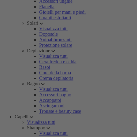
Accessori unghie
Flanella
Gioielli per mani e piedi
Guanti esfolianti
Solari
Visualizza tutti
Doposole
Autoabbronzanti
Protezione solare
Depilazione
Visualizza tutti
Cera fredda e calda
Rasoi
Cura della barba
Crema depilatoria
Bagno
Visualizza tutti
Accessori bagno
Accappatoi
Asciugamani
Trousse e beauty case
Capelli
Visualizza tutti
Shampoo
Visualizza tutti