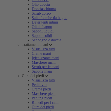
Olio doccia
Docciaschiuma
Scrub corpo
Sali e bombe da bagno
Detergenti intimi
Oli da bagno
Saponi liquidi
Saponi solidi
Set bagno e doccia
Trattamenti mani
Visualizza tutti
Creme mani
Igienizzante mani
Maschere mani
Scrub per le mani
Sapone mani
Cura dei piedi
Visualizza tutti
Pediluvio
Crema piedi
Maschere piedi
Peeling piedi
Rimedi per i calli
Cura dei piedi