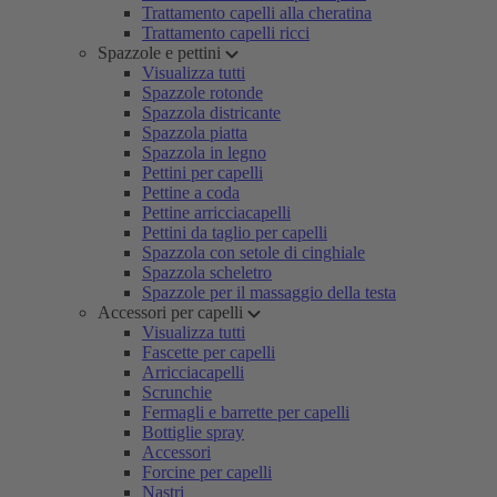
Trattamento capelli alla cheratina
Trattamento capelli ricci
Spazzole e pettini
Visualizza tutti
Spazzole rotonde
Spazzola districante
Spazzola piatta
Spazzola in legno
Pettini per capelli
Pettine a coda
Pettine arricciacapelli
Pettini da taglio per capelli
Spazzola con setole di cinghiale
Spazzola scheletro
Spazzole per il massaggio della testa
Accessori per capelli
Visualizza tutti
Fascette per capelli
Arricciacapelli
Scrunchie
Fermagli e barrette per capelli
Bottiglie spray
Accessori
Forcine per capelli
Nastri