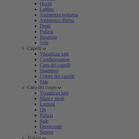
Occhi
Labbra
Assistenza notturna
Assistenza diurna
Denti
Pulizia
Rasatura
Sole
Capelli
Visualizza tutti
Condizionatore
Cura dei capelli
Shampoo
Colore dei capelli
Stile
Cura del corpo
Visualizza tutti
Mani e piedi
Lozioni
Oli
Pulizia
Sole
Deodoranti
Saponi
Trucco