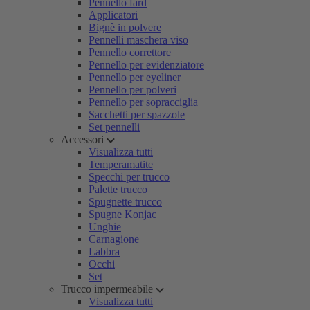
Pennello fard
Applicatori
Bignè in polvere
Pennelli maschera viso
Pennello correttore
Pennello per evidenziatore
Pennello per eyeliner
Pennello per polveri
Pennello per sopracciglia
Sacchetti per spazzole
Set pennelli
Accessori
Visualizza tutti
Temperamatite
Specchi per trucco
Palette trucco
Spugnette trucco
Spugne Konjac
Unghie
Carnagione
Labbra
Occhi
Set
Trucco impermeabile
Visualizza tutti