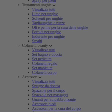
Spray per piedi
Trattamenti unghie
Visualizza tutti
Lime per unghie
Solventi per unghie
Tagliaunghie e pinze
Oli e penne per la cura delle unghie
Forbici per unghie
Indurente per unghie
Smalti
Cofanetti beauty
Visualizza tutti
Set bagno e doccia
Set pedicure
Cofanetti regalo
Set manicure
Cofanetti corpo
Accessori
Visualizza tutti
Spugne da doccia
Spazzole per il corpo
Spazzole per massaggi
Guanti per autoabbronzante
Accessori piedi
Accessori per la cura del corpo