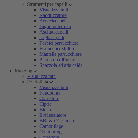
Strumenti per capelli
Visualizza tutti
Raddrizzatore
Arricciacapelli
Bigodini termici
Asciugacapelli
Tagliacapelli
Forbici parrucchiere
Forbici per sfoltire
Mantelle parrucchiere
Phon con diffusore
Spazzola ad aria calda
Make-up
Visualizza tutti
Fondotinta
Visualizza tutti
Fondotinta
Correttore
Cipria
Blush
Evidenziatore
BB- & CC-Cream
Camouflage
Contouring
Correttore