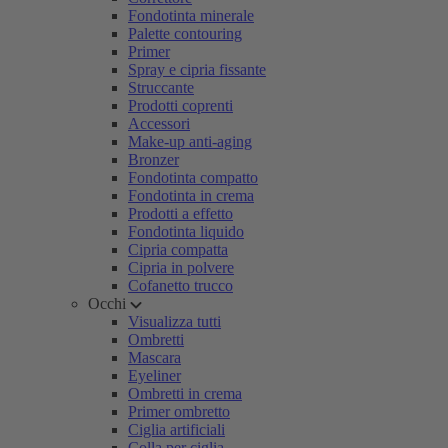
Fondotinta minerale
Palette contouring
Primer
Spray e cipria fissante
Struccante
Prodotti coprenti
Accessori
Make-up anti-aging
Bronzer
Fondotinta compatto
Fondotinta in crema
Prodotti a effetto
Fondotinta liquido
Cipria compatta
Cipria in polvere
Cofanetto trucco
Occhi
Visualizza tutti
Ombretti
Mascara
Eyeliner
Ombretti in crema
Primer ombretto
Ciglia artificiali
Colla per ciglia