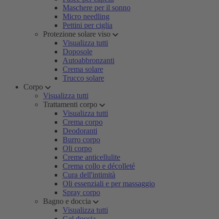
Maschere per il sonno
Micro needling
Pettini per ciglia
Protezione solare viso
Visualizza tutti
Doposole
Autoabbronzanti
Crema solare
Trucco solare
Corpo
Visualizza tutti
Trattamenti corpo
Visualizza tutti
Crema corpo
Deodoranti
Burro corpo
Oli corpo
Creme anticellulite
Crema collo e décolleté
Cura dell'intimità
Oli essenziali e per massaggio
Spray corpo
Bagno e doccia
Visualizza tutti
Gel doccia