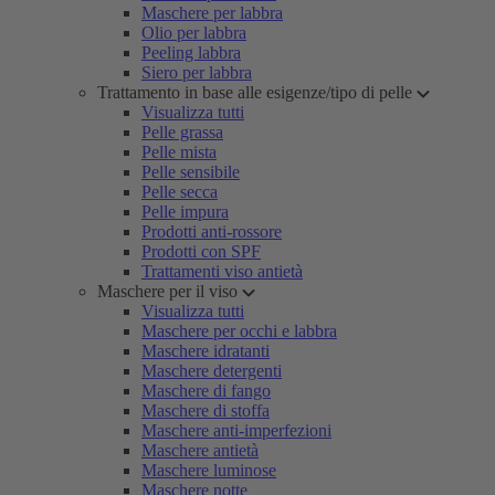
Maschere per labbra
Olio per labbra
Peeling labbra
Siero per labbra
Trattamento in base alle esigenze/tipo di pelle
Visualizza tutti
Pelle grassa
Pelle mista
Pelle sensibile
Pelle secca
Pelle impura
Prodotti anti-rossore
Prodotti con SPF
Trattamenti viso antietà
Maschere per il viso
Visualizza tutti
Maschere per occhi e labbra
Maschere idratanti
Maschere detergenti
Maschere di fango
Maschere di stoffa
Maschere anti-imperfezioni
Maschere antietà
Maschere luminose
Maschere notte