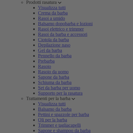
Prodotti rasatura
Visualizza tutti
Crema da barba
Rasoi a umido
Balsamo dopobarba e lozioni
Rasoi elettrico e trimmer
Rasoi da barba e accessori
Ciotola da barba
Depilazione naso
Gel da barba
Pennello da barba
Prebarba
Rasoio
Rasoio da uomo
Sapone da barba
Schiuma da barba
Set da barba per uomo
Supporto per la rasatura
Trattamenti per la barba
Visualizza tutti
Balsamo da barba
Pettini e spazzole per barba
Oli per la barba
Trimmer e tagliacapelli
Sapone e shampoo da barba