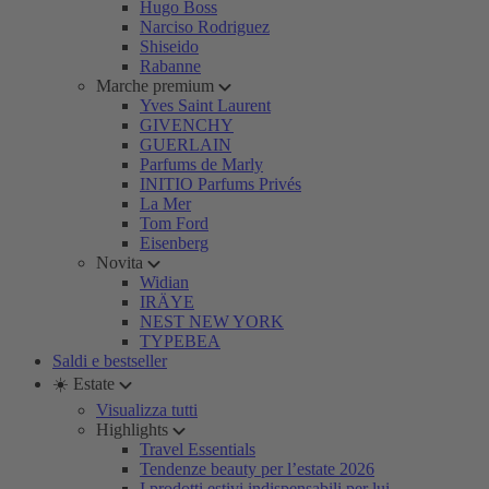
Hugo Boss
Narciso Rodriguez
Shiseido
Rabanne
Marche premium
Yves Saint Laurent
GIVENCHY
GUERLAIN
Parfums de Marly
INITIO Parfums Privés
La Mer
Tom Ford
Eisenberg
Novita
Widian
IRÄYE
NEST NEW YORK
TYPEBEA
Saldi e bestseller
☀️ Estate
Visualizza tutti
Highlights
Travel Essentials
Tendenze beauty per l’estate 2026
I prodotti estivi indispensabili per lui