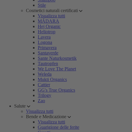
Stile
Cosmetici naturali certificati
Visualizza tutti
MÁDARA
Hej Organic
Heliotrop
Lavera
Logona
Primavera
Santaverde
Sante Naturkosmetik
Tautropfen
We Love The Planet
Weleda
Mukti Organics
Cattier
GG's True Organics
Trilogy
Zao
Salute
Visualizza tutti
Bende e Medicazione
Visualizza tutti
Guarigione delle ferite