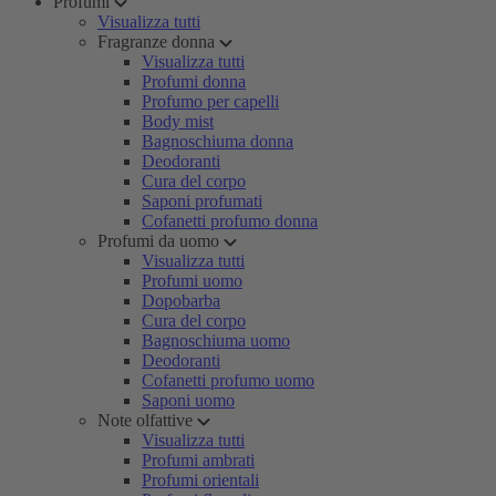
Profumi
Visualizza tutti
Fragranze donna
Visualizza tutti
Profumi donna
Profumo per capelli
Body mist
Bagnoschiuma donna
Deodoranti
Cura del corpo
Saponi profumati
Cofanetti profumo donna
Profumi da uomo
Visualizza tutti
Profumi uomo
Dopobarba
Cura del corpo
Bagnoschiuma uomo
Deodoranti
Cofanetti profumo uomo
Saponi uomo
Note olfattive
Visualizza tutti
Profumi ambrati
Profumi orientali