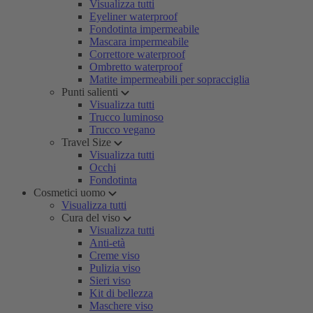
Visualizza tutti
Eyeliner waterproof
Fondotinta impermeabile
Mascara impermeabile
Correttore waterproof
Ombretto waterproof
Matite impermeabili per sopracciglia
Punti salienti
Visualizza tutti
Trucco luminoso
Trucco vegano
Travel Size
Visualizza tutti
Occhi
Fondotinta
Cosmetici uomo
Visualizza tutti
Cura del viso
Visualizza tutti
Anti-età
Creme viso
Pulizia viso
Sieri viso
Kit di bellezza
Maschere viso