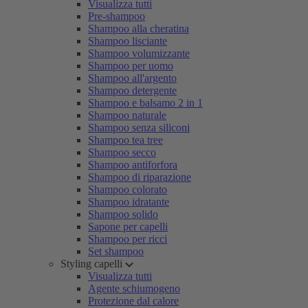
Visualizza tutti
Pre-shampoo
Shampoo alla cheratina
Shampoo lisciante
Shampoo volumizzante
Shampoo per uomo
Shampoo all'argento
Shampoo detergente
Shampoo e balsamo 2 in 1
Shampoo naturale
Shampoo senza siliconi
Shampoo tea tree
Shampoo secco
Shampoo antiforfora
Shampoo di riparazione
Shampoo colorato
Shampoo idratante
Shampoo solido
Sapone per capelli
Shampoo per ricci
Set shampoo
Styling capelli
Visualizza tutti
Agente schiumogeno
Protezione dal calore