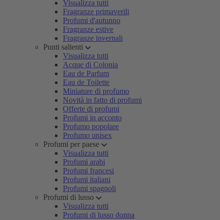
Visualizza tutti
Fragranze primaverili
Profumi d'autunno
Fragranze estive
Fragranze invernali
Punti salienti
Visualizza tutti
Acque di Colonia
Eau de Parfum
Eau de Toilette
Miniature di profumo
Novità in fatto di profumi
Offerte di profumi
Profumi in acconto
Profumo popolare
Profumo unisex
Profumi per paese
Visualizza tutti
Profumi arabi
Profumi francesi
Profumi italiani
Profumi spagnoli
Profumi di lusso
Visualizza tutti
Profumi di lusso donna