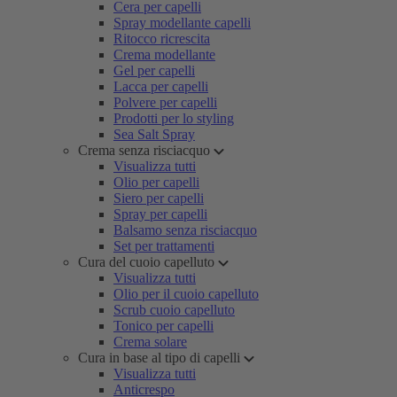
Cera per capelli
Spray modellante capelli
Ritocco ricrescita
Crema modellante
Gel per capelli
Lacca per capelli
Polvere per capelli
Prodotti per lo styling
Sea Salt Spray
Crema senza risciacquo
Visualizza tutti
Olio per capelli
Siero per capelli
Spray per capelli
Balsamo senza risciacquo
Set per trattamenti
Cura del cuoio capelluto
Visualizza tutti
Olio per il cuoio capelluto
Scrub cuoio capelluto
Tonico per capelli
Crema solare
Cura in base al tipo di capelli
Visualizza tutti
Anticrespo