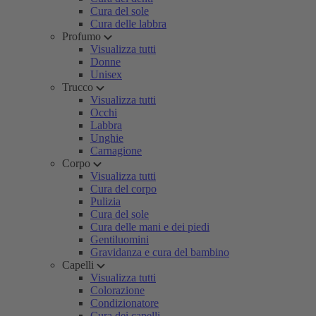
Cura del sole
Cura delle labbra
Profumo
Visualizza tutti
Donne
Unisex
Trucco
Visualizza tutti
Occhi
Labbra
Unghie
Carnagione
Corpo
Visualizza tutti
Cura del corpo
Pulizia
Cura del sole
Cura delle mani e dei piedi
Gentiluomini
Gravidanza e cura del bambino
Capelli
Visualizza tutti
Colorazione
Condizionatore
Cura dei capelli