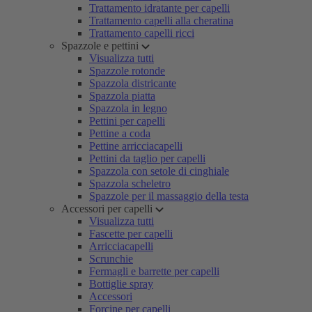
Trattamento idratante per capelli
Trattamento capelli alla cheratina
Trattamento capelli ricci
Spazzole e pettini
Visualizza tutti
Spazzole rotonde
Spazzola districante
Spazzola piatta
Spazzola in legno
Pettini per capelli
Pettine a coda
Pettine arricciacapelli
Pettini da taglio per capelli
Spazzola con setole di cinghiale
Spazzola scheletro
Spazzole per il massaggio della testa
Accessori per capelli
Visualizza tutti
Fascette per capelli
Arricciacapelli
Scrunchie
Fermagli e barrette per capelli
Bottiglie spray
Accessori
Forcine per capelli