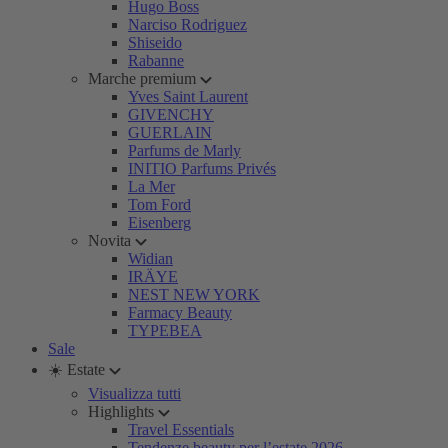
Hugo Boss
Narciso Rodriguez
Shiseido
Rabanne
Marche premium
Yves Saint Laurent
GIVENCHY
GUERLAIN
Parfums de Marly
INITIO Parfums Privés
La Mer
Tom Ford
Eisenberg
Novita
Widian
IRÄYE
NEST NEW YORK
Farmacy Beauty
TYPEBEA
Sale
☀️ Estate
Visualizza tutti
Highlights
Travel Essentials
Tendenze beauty per l’estate 2026