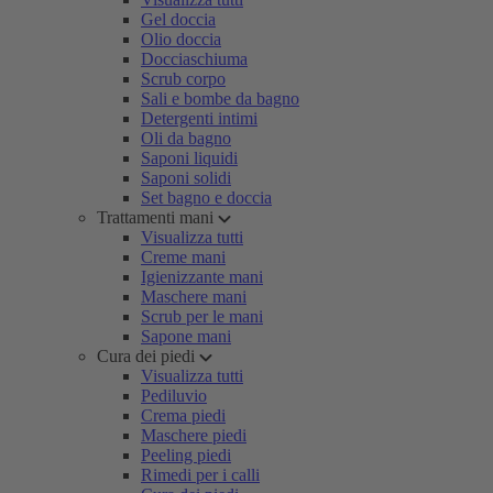
Gel doccia
Olio doccia
Docciaschiuma
Scrub corpo
Sali e bombe da bagno
Detergenti intimi
Oli da bagno
Saponi liquidi
Saponi solidi
Set bagno e doccia
Trattamenti mani
Visualizza tutti
Creme mani
Igienizzante mani
Maschere mani
Scrub per le mani
Sapone mani
Cura dei piedi
Visualizza tutti
Pediluvio
Crema piedi
Maschere piedi
Peeling piedi
Rimedi per i calli