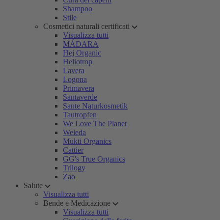
Shampoo
Stile
Cosmetici naturali certificati
Visualizza tutti
MÁDARA
Hej Organic
Heliotrop
Lavera
Logona
Primavera
Santaverde
Sante Naturkosmetik
Tautropfen
We Love The Planet
Weleda
Mukti Organics
Cattier
GG's True Organics
Trilogy
Zao
Salute
Visualizza tutti
Bende e Medicazione
Visualizza tutti