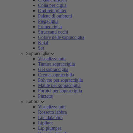
Colla per ciglia
Ombretti glitter
Palette di ombretti
Piegaciglia
Primer ciglia
Struccanti occhi
Colore delle sopracciglia
Kajal
Set
Sopracciglia
Visualizza tutti
Tintura sopracciglia
Gel sopracciglia
Crema sopracciglia
Polvere per sopracciglia
Matite per sopracciglia
Forbici per sopracciglia
Pinzette
Labbra
Visualizza tutti
Rossetto labbra
Lucidalabbra
Lipliner
Lip plumper