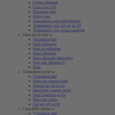
Creme idratanti
Cura con Q10
Maschere viso
Spray viso
Trattamento anti-imperfezioni
Trattamento viso 24 ore su 24
Trattamento viso senza parabeni
Siero per il viso
Visualizza tutti
Sieri antirughe
Sieri al collagene
Siero idratante
Siero all'acido ialuronico
Sieri alla vitamina C
Fiale
Trattamenti occhi
Visualizza tutti
Siero per sopracciglia
Crema per gli occhi
Maschere e patch occhi
Sieri contorno occhi
Siero per ciglia
Gel per gli occhi
Cura delle labbra
Visualizza tutti