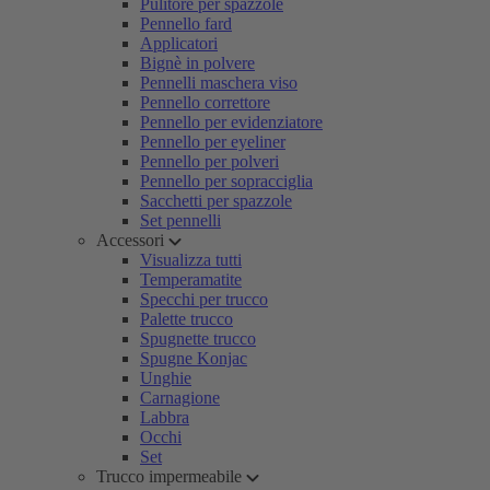
Pulitore per spazzole
Pennello fard
Applicatori
Bignè in polvere
Pennelli maschera viso
Pennello correttore
Pennello per evidenziatore
Pennello per eyeliner
Pennello per polveri
Pennello per sopracciglia
Sacchetti per spazzole
Set pennelli
Accessori
Visualizza tutti
Temperamatite
Specchi per trucco
Palette trucco
Spugnette trucco
Spugne Konjac
Unghie
Carnagione
Labbra
Occhi
Set
Trucco impermeabile