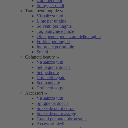
Cura dei piedi
Spray per piedi
Trattamenti unghie
Visualizza tutti
Lime per unghie
Solventi per unghie
Tagliaunghie e pinze
Oli e penne per la cura delle unghie
Forbici per unghie
Indurente per unghie
Smalti
Cofanetti beauty
Visualizza tutti
Set bagno e doccia
Set pedicure
Cofanetti regalo
Set manicure
Cofanetti corpo
Accessori
Visualizza tutti
Spugne da doccia
Spazzole per il corpo
Spazzole per massaggi
Guanti per autoabbronzante
Accessori piedi