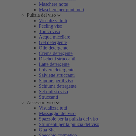
Maschere notte
Maschere per punti neri
Pulizia del viso
Visualizza tutti
Peeling viso
Tonici viso
Acqua micellare
Gel detergente
Olio detergente
Crema detergente
Dischetti struccanti
Latte detergente
Polvere detergente
Salviette struccanti
Sapone per il viso
Schiuma detergente
Set pulizia viso
Struccanti
Accessori viso
Visualizza tutti
Massaggio del viso
Spazzole per la pulizia del viso
Strumenti per la pulizia del viso
Gua Sha
Specchio cosmetico