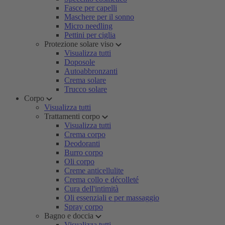
Fasce per capelli
Maschere per il sonno
Micro needling
Pettini per ciglia
Protezione solare viso
Visualizza tutti
Doposole
Autoabbronzanti
Crema solare
Trucco solare
Corpo
Visualizza tutti
Trattamenti corpo
Visualizza tutti
Crema corpo
Deodoranti
Burro corpo
Oli corpo
Creme anticellulite
Crema collo e décolleté
Cura dell'intimità
Oli essenziali e per massaggio
Spray corpo
Bagno e doccia
Visualizza tutti