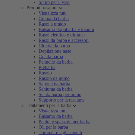
Scrub per il viso
Prodotti rasatura
Visualizza tutti
Crema da barba
Rasoi a umido
Balsamo dopobarba e lozioni
Rasoi elettrico e trimmer
Rasoi da barba e accessori
Ciotola da barba
Depilazione naso
Gel da barba
Pennello da barba
Prebarba
Rasoio
Rasoio da uomo
Sapone da barba
Schiuma da barba
Set da barba per uomo
Supporto per la rasatura
Trattamenti per la barba
Visualizza tutti
Balsamo da barba
Pettini e spazzole per barba
Oli per la barba
Trimmer e tagliacapelli