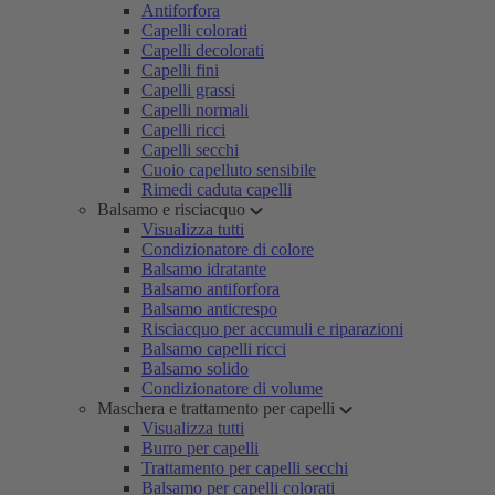
Antiforfora
Capelli colorati
Capelli decolorati
Capelli fini
Capelli grassi
Capelli normali
Capelli ricci
Capelli secchi
Cuoio capelluto sensibile
Rimedi caduta capelli
Balsamo e risciacquo
Visualizza tutti
Condizionatore di colore
Balsamo idratante
Balsamo antiforfora
Balsamo anticrespo
Risciacquo per accumuli e riparazioni
Balsamo capelli ricci
Balsamo solido
Condizionatore di volume
Maschera e trattamento per capelli
Visualizza tutti
Burro per capelli
Trattamento per capelli secchi
Balsamo per capelli colorati