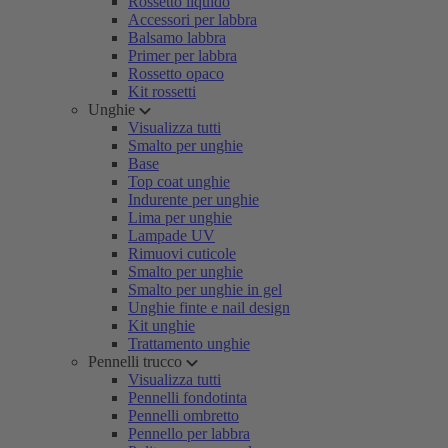
Rossetto liquido
Accessori per labbra
Balsamo labbra
Primer per labbra
Rossetto opaco
Kit rossetti
Unghie
Visualizza tutti
Smalto per unghie
Base
Top coat unghie
Indurente per unghie
Lima per unghie
Lampade UV
Rimuovi cuticole
Smalto per unghie
Smalto per unghie in gel
Unghie finte e nail design
Kit unghie
Trattamento unghie
Pennelli trucco
Visualizza tutti
Pennelli fondotinta
Pennelli ombretto
Pennello per labbra