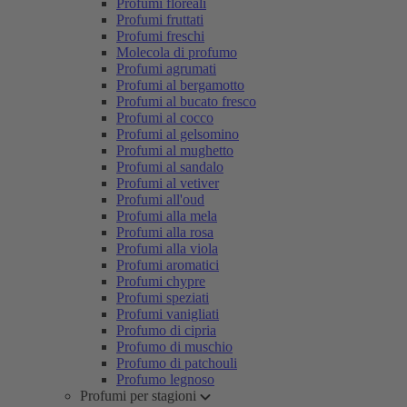
Profumi floreali
Profumi fruttati
Profumi freschi
Molecola di profumo
Profumi agrumati
Profumi al bergamotto
Profumi al bucato fresco
Profumi al cocco
Profumi al gelsomino
Profumi al mughetto
Profumi al sandalo
Profumi al vetiver
Profumi all'oud
Profumi alla mela
Profumi alla rosa
Profumi alla viola
Profumi aromatici
Profumi chypre
Profumi speziati
Profumi vanigliati
Profumo di cipria
Profumo di muschio
Profumo di patchouli
Profumo legnoso
Profumi per stagioni