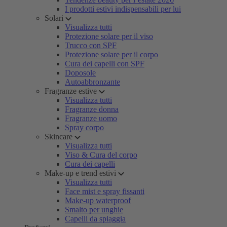
I prodotti estivi indispensabili per lui
Solari
Visualizza tutti
Protezione solare per il viso
Trucco con SPF
Protezione solare per il corpo
Cura dei capelli con SPF
Doposole
Autoabbronzante
Fragranze estive
Visualizza tutti
Fragranze donna
Fragranze uomo
Spray corpo
Skincare
Visualizza tutti
Viso & Cura del corpo
Cura dei capelli
Make-up e trend estivi
Visualizza tutti
Face mist e spray fissanti
Make-up waterproof
Smalto per unghie
Capelli da spiaggia