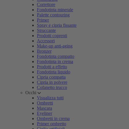
Correttore
Fondotinta minerale
Palette contouring
Primer
Spray e cipria fissante
Struccante
Prodotti coprenti
Accessori
Make-up anti-aging
Bronzer
Fondotinta compatto
Fondotinta in crema
Prodotti a effetto
Fondotinta liquido
Cipria compatta
Cipria in polvere
Cofanetto trucco
Occhi
Visualizza tutti
Ombretti
Mascara
Eyeliner
Ombretti in crema
Primer ombretto
Ciglia artificiali