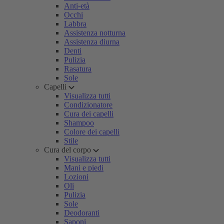
Anti-età
Occhi
Labbra
Assistenza notturna
Assistenza diurna
Denti
Pulizia
Rasatura
Sole
Capelli
Visualizza tutti
Condizionatore
Cura dei capelli
Shampoo
Colore dei capelli
Stile
Cura del corpo
Visualizza tutti
Mani e piedi
Lozioni
Oli
Pulizia
Sole
Deodoranti
Saponi