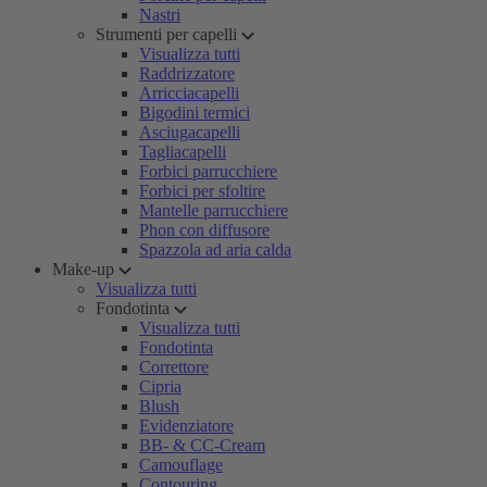
Nastri
Strumenti per capelli
Visualizza tutti
Raddrizzatore
Arricciacapelli
Bigodini termici
Asciugacapelli
Tagliacapelli
Forbici parrucchiere
Forbici per sfoltire
Mantelle parrucchiere
Phon con diffusore
Spazzola ad aria calda
Make-up
Visualizza tutti
Fondotinta
Visualizza tutti
Fondotinta
Correttore
Cipria
Blush
Evidenziatore
BB- & CC-Cream
Camouflage
Contouring