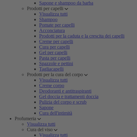
Sapone e shampoo da barba
Prodotti per capelli
Visualizza tutti
Shampoo
Pomate per capelli
Acconciatura
Prodotti per la caduta e la crescita dei capelli
Creme per capelli
Cura per capelli
Gel per capelli
Pasta per capelli
Spazzole e pettini
Tagliacapelli
Prodotti per la cura del corpo
Visualizza tutti
Creme corpo
Deodoranti e antitraspiranti
Gel doccia e trattamenti doccia
Pulizia del corpo e scrub
Sapone
Cura dell'intimità
Profumeria
Visualizza tutti
Cura del viso
Visualizza tutti