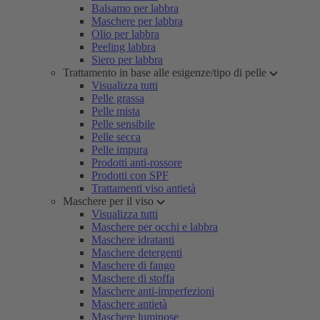
Balsamo per labbra
Maschere per labbra
Olio per labbra
Peeling labbra
Siero per labbra
Trattamento in base alle esigenze/tipo di pelle
Visualizza tutti
Pelle grassa
Pelle mista
Pelle sensibile
Pelle secca
Pelle impura
Prodotti anti-rossore
Prodotti con SPF
Trattamenti viso antietà
Maschere per il viso
Visualizza tutti
Maschere per occhi e labbra
Maschere idratanti
Maschere detergenti
Maschere di fango
Maschere di stoffa
Maschere anti-imperfezioni
Maschere antietà
Maschere luminose