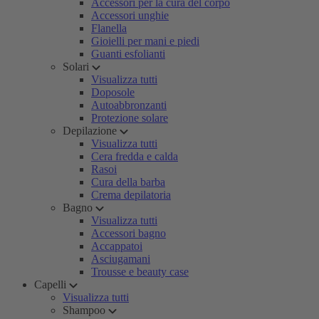
Accessori per la cura del corpo
Accessori unghie
Flanella
Gioielli per mani e piedi
Guanti esfolianti
Solari
Visualizza tutti
Doposole
Autoabbronzanti
Protezione solare
Depilazione
Visualizza tutti
Cera fredda e calda
Rasoi
Cura della barba
Crema depilatoria
Bagno
Visualizza tutti
Accessori bagno
Accappatoi
Asciugamani
Trousse e beauty case
Capelli
Visualizza tutti
Shampoo