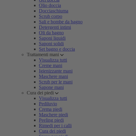
Olio doccia
Docciaschiuma
Scrub corpo
Sali e bombe da bagno
Detergenti intimi
Oli da bagno
Saponi liquidi
Saponi solidi
Set bagno e doccia
Trattamenti mani
Visualizza tutti
Creme mani
Igienizzante mani
Maschere mani
Scrub per le mani
Sapone mani
Cura dei piedi
Visualizza tutti
Pediluvio
Crema piedi
Maschere piedi
Peeling piedi
Rimedi per i calli
Cura dei piedi