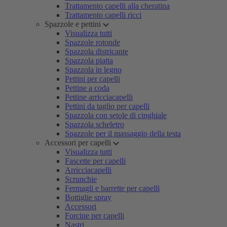
Trattamento capelli alla cheratina
Trattamento capelli ricci
Spazzole e pettini
Visualizza tutti
Spazzole rotonde
Spazzola districante
Spazzola piatta
Spazzola in legno
Pettini per capelli
Pettine a coda
Pettine arricciacapelli
Pettini da taglio per capelli
Spazzola con setole di cinghiale
Spazzola scheletro
Spazzole per il massaggio della testa
Accessori per capelli
Visualizza tutti
Fascette per capelli
Arricciacapelli
Scrunchie
Fermagli e barrette per capelli
Bottiglie spray
Accessori
Forcine per capelli
Nastri