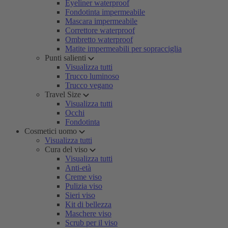
Eyeliner waterproof
Fondotinta impermeabile
Mascara impermeabile
Correttore waterproof
Ombretto waterproof
Matite impermeabili per sopracciglia
Punti salienti
Visualizza tutti
Trucco luminoso
Trucco vegano
Travel Size
Visualizza tutti
Occhi
Fondotinta
Cosmetici uomo
Visualizza tutti
Cura del viso
Visualizza tutti
Anti-età
Creme viso
Pulizia viso
Sieri viso
Kit di bellezza
Maschere viso
Scrub per il viso