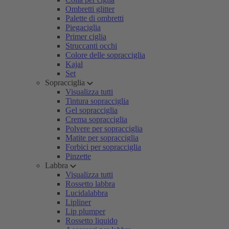
Ombretti glitter
Palette di ombretti
Piegaciglia
Primer ciglia
Struccanti occhi
Colore delle sopracciglia
Kajal
Set
Sopracciglia
Visualizza tutti
Tintura sopracciglia
Gel sopracciglia
Crema sopracciglia
Polvere per sopracciglia
Matite per sopracciglia
Forbici per sopracciglia
Pinzette
Labbra
Visualizza tutti
Rossetto labbra
Lucidalabbra
Lipliner
Lip plumper
Rossetto liquido