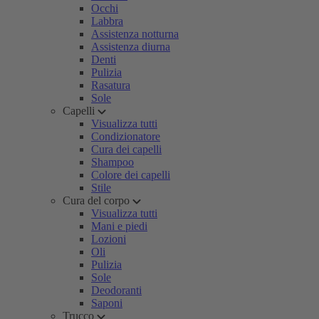
Occhi
Labbra
Assistenza notturna
Assistenza diurna
Denti
Pulizia
Rasatura
Sole
Capelli
Visualizza tutti
Condizionatore
Cura dei capelli
Shampoo
Colore dei capelli
Stile
Cura del corpo
Visualizza tutti
Mani e piedi
Lozioni
Oli
Pulizia
Sole
Deodoranti
Saponi
Trucco