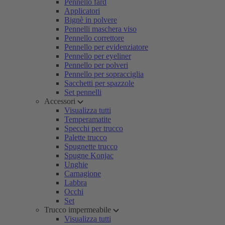
Pennello fard
Applicatori
Bignè in polvere
Pennelli maschera viso
Pennello correttore
Pennello per evidenziatore
Pennello per eyeliner
Pennello per polveri
Pennello per sopracciglia
Sacchetti per spazzole
Set pennelli
Accessori
Visualizza tutti
Temperamatite
Specchi per trucco
Palette trucco
Spugnette trucco
Spugne Konjac
Unghie
Carnagione
Labbra
Occhi
Set
Trucco impermeabile
Visualizza tutti