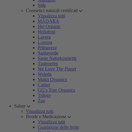
Stile
Cosmetici naturali certificati
Visualizza tutti
MÁDARA
Hej Organic
Heliotrop
Lavera
Logona
Primavera
Santaverde
Sante Naturkosmetik
Tautropfen
We Love The Planet
Weleda
Mukti Organics
Cattier
GG's True Organics
Trilogy
Zao
Salute
Visualizza tutti
Bende e Medicazione
Visualizza tutti
Guarigione delle ferite