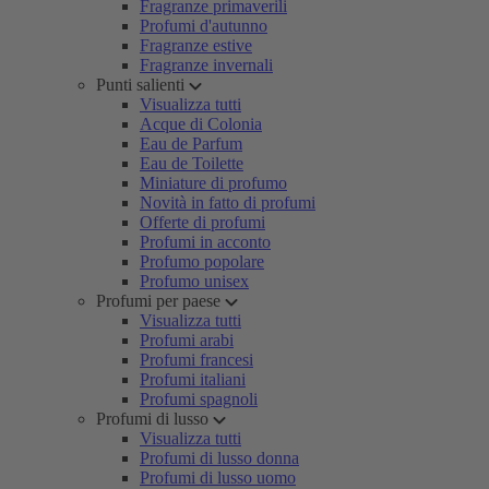
Fragranze primaverili
Profumi d'autunno
Fragranze estive
Fragranze invernali
Punti salienti
Visualizza tutti
Acque di Colonia
Eau de Parfum
Eau de Toilette
Miniature di profumo
Novità in fatto di profumi
Offerte di profumi
Profumi in acconto
Profumo popolare
Profumo unisex
Profumi per paese
Visualizza tutti
Profumi arabi
Profumi francesi
Profumi italiani
Profumi spagnoli
Profumi di lusso
Visualizza tutti
Profumi di lusso donna
Profumi di lusso uomo