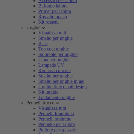
Accessori per labbra
Balsamo labbra
Primer per labbra
Rossetto opaco
Kit rossetti
Unghie
Visualizza tutti
Smalto per unghie
Base
Top coat unghie
Indurente per unghie
Lima per unghie
Lampade UV
Rimuovi cuticole
Smalto per unghie
Smalto per unghie in gel
Unghie finte e nail design
Kit unghie
Trattamento unghie
Pennelli trucco
Visualizza tutti
Pennelli fondotinta
Pennelli ombretto
Pennello per labbra
Pulitore per spazzole