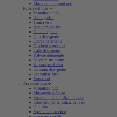
Maschere per punti neri
Pulizia del viso
Visualizza tutti
Peeling viso
Tonici viso
Acqua micellare
Gel detergente
Olio detergente
Crema detergente
Dischetti struccanti
Latte detergente
Polvere detergente
Salviette struccanti
Sapone per il viso
Schiuma detergente
Set pulizia viso
Struccanti
Accessori viso
Visualizza tutti
Massaggio del viso
Spazzole per la pulizia del viso
Strumenti per la pulizia del viso
Gua Sha
Specchio cosmetico
Fasce per capelli