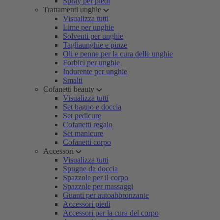
Spray per piedi
Trattamenti unghie
Visualizza tutti
Lime per unghie
Solventi per unghie
Tagliaunghie e pinze
Oli e penne per la cura delle unghie
Forbici per unghie
Indurente per unghie
Smalti
Cofanetti beauty
Visualizza tutti
Set bagno e doccia
Set pedicure
Cofanetti regalo
Set manicure
Cofanetti corpo
Accessori
Visualizza tutti
Spugne da doccia
Spazzole per il corpo
Spazzole per massaggi
Guanti per autoabbronzante
Accessori piedi
Accessori per la cura del corpo