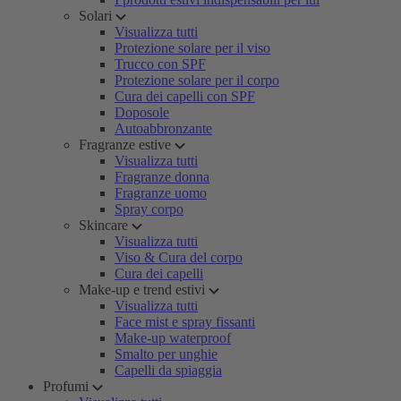
Solari
Visualizza tutti
Protezione solare per il viso
Trucco con SPF
Protezione solare per il corpo
Cura dei capelli con SPF
Doposole
Autoabbronzante
Fragranze estive
Visualizza tutti
Fragranze donna
Fragranze uomo
Spray corpo
Skincare
Visualizza tutti
Viso & Cura del corpo
Cura dei capelli
Make-up e trend estivi
Visualizza tutti
Face mist e spray fissanti
Make-up waterproof
Smalto per unghie
Capelli da spiaggia
Profumi