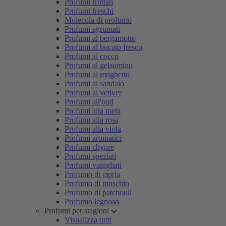
Profumi fruttati
Profumi freschi
Molecola di profumo
Profumi agrumati
Profumi al bergamotto
Profumi al bucato fresco
Profumi al cocco
Profumi al gelsomino
Profumi al mughetto
Profumi al sandalo
Profumi al vetiver
Profumi all'oud
Profumi alla mela
Profumi alla rosa
Profumi alla viola
Profumi aromatici
Profumi chypre
Profumi speziati
Profumi vanigliati
Profumo di cipria
Profumo di muschio
Profumo di patchouli
Profumo legnoso
Profumi per stagioni
Visualizza tutti