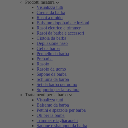
Prodotti rasatura
Visualizza tutti
Crema da barba
Rasoi a umido
Balsamo dopobarba e lozioni
Rasoi elettrico e trimmer
Rasoi da barba e accessori
Ciotola da barba
Depilazione naso
Gel da barba
Pennello da barba
Prebarba
Rasoio
Rasoio da uomo
Sapone da barba
Schiuma da barba
Set da barba per uomo
Supporto per la rasatura
Trattamenti per la barba
Visualizza tutti
Balsamo da barba
Pettini e spazzole per barba
Oli per la barba
Trimmer e tagliacapelli
Sapone e shampoo da barba