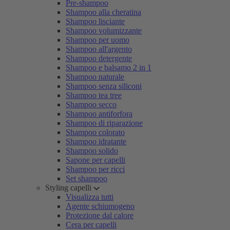
Pre-shampoo
Shampoo alla cheratina
Shampoo lisciante
Shampoo volumizzante
Shampoo per uomo
Shampoo all'argento
Shampoo detergente
Shampoo e balsamo 2 in 1
Shampoo naturale
Shampoo senza siliconi
Shampoo tea tree
Shampoo secco
Shampoo antiforfora
Shampoo di riparazione
Shampoo colorato
Shampoo idratante
Shampoo solido
Sapone per capelli
Shampoo per ricci
Set shampoo
Styling capelli
Visualizza tutti
Agente schiumogeno
Protezione dal calore
Cera per capelli