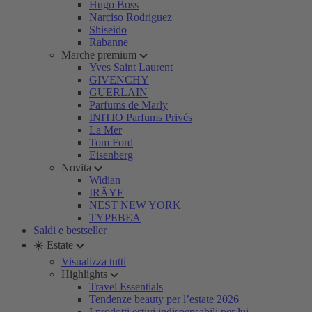
Hugo Boss
Narciso Rodriguez
Shiseido
Rabanne
Marche premium
Yves Saint Laurent
GIVENCHY
GUERLAIN
Parfums de Marly
INITIO Parfums Privés
La Mer
Tom Ford
Eisenberg
Novita
Widian
IRÄYE
NEST NEW YORK
TYPEBEA
Saldi e bestseller
☀️ Estate
Visualizza tutti
Highlights
Travel Essentials
Tendenze beauty per l’estate 2026
I prodotti estivi indispensabili per lui