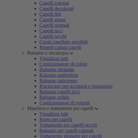
Capelli colorati
Capelli decolorati
Capelli fini
Capelli grassi
Capelli normali
Capelli ricci
Capelli secchi
Cuoio capelluto sensibile
Rimedi caduta capelli
Balsamo e risciacquo
Visualizza tutti
Condizionatore di colore
Balsamo idratante
Balsamo antiforfora
Balsamo anticrespo
Risciacquo per accumuli e riparazioni
Balsamo capelli ricci
Balsamo solido
Condizionatore di volume
Maschera e trattamento per capelli
Visualizza tutti
Burro per capelli
Trattamento per capelli secchi
Balsamo per capelli colorati
Trattamento idratante per capelli