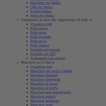
Maschere per labbra
Olio per labbra
Peeling labbra
Siero per labbra
Trattamento in base alle esigenze/tipo di pelle
Visualizza tutti
Pelle grassa
Pelle mista
Pelle sensibile
Pelle secca
Pelle impura
Prodotti anti-rossore
Prodotti con SPF
Trattamenti viso antietà
Maschere per il viso
Visualizza tutti
Maschere per occhi e labbra
Maschere idratanti
Maschere detergenti
Maschere di fango
Maschere di stoffa
Maschere anti-imperfezioni
Maschere antietà
Maschere luminose
Maschere notte