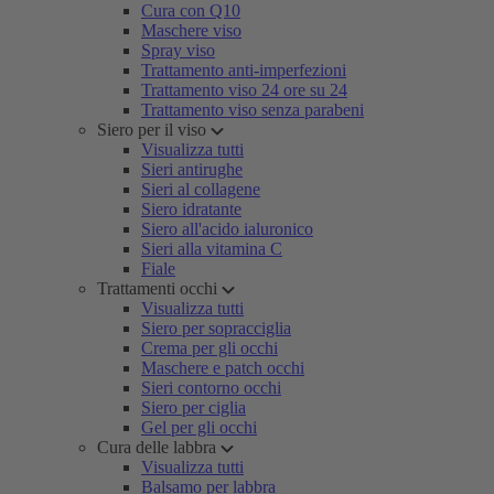
Cura con Q10
Maschere viso
Spray viso
Trattamento anti-imperfezioni
Trattamento viso 24 ore su 24
Trattamento viso senza parabeni
Siero per il viso
Visualizza tutti
Sieri antirughe
Sieri al collagene
Siero idratante
Siero all'acido ialuronico
Sieri alla vitamina C
Fiale
Trattamenti occhi
Visualizza tutti
Siero per sopracciglia
Crema per gli occhi
Maschere e patch occhi
Sieri contorno occhi
Siero per ciglia
Gel per gli occhi
Cura delle labbra
Visualizza tutti
Balsamo per labbra