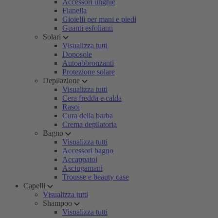
Accessori unghie
Flanella
Gioielli per mani e piedi
Guanti esfolianti
Solari
Visualizza tutti
Doposole
Autoabbronzanti
Protezione solare
Depilazione
Visualizza tutti
Cera fredda e calda
Rasoi
Cura della barba
Crema depilatoria
Bagno
Visualizza tutti
Accessori bagno
Accappatoi
Asciugamani
Trousse e beauty case
Capelli
Visualizza tutti
Shampoo
Visualizza tutti