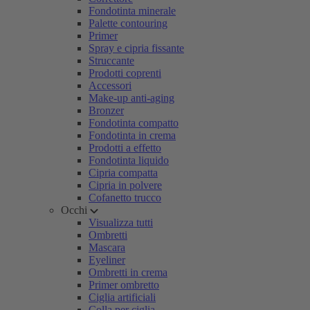
Fondotinta minerale
Palette contouring
Primer
Spray e cipria fissante
Struccante
Prodotti coprenti
Accessori
Make-up anti-aging
Bronzer
Fondotinta compatto
Fondotinta in crema
Prodotti a effetto
Fondotinta liquido
Cipria compatta
Cipria in polvere
Cofanetto trucco
Occhi
Visualizza tutti
Ombretti
Mascara
Eyeliner
Ombretti in crema
Primer ombretto
Ciglia artificiali
Colla per ciglia