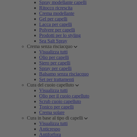
Spray modellante capelli
Ritocco ricrescita
Crema modellante
Gel per capelli
Lacca per capelli
Polvere per capelli
Prodotti per lo styling
Sea Salt Spray
Crema senza risciacquo
Visualizza tutti
Olio per capelli
Siero per capelli
Spray per capelli
Balsamo senza risciacquo
Set per trattamenti
Cura del cuoio capelluto
Visualizza tutti
Olio per il cuoio capelluto
Scrub cuoio capelluto
Tonico per capelli
Crema solare
Cura in base al tipo di capelli
Visualizza tutti
Anticrespo
Antiforfora