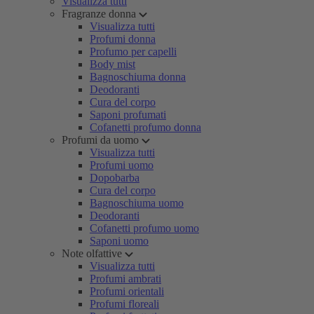
Visualizza tutti
Fragranze donna
Visualizza tutti
Profumi donna
Profumo per capelli
Body mist
Bagnoschiuma donna
Deodoranti
Cura del corpo
Saponi profumati
Cofanetti profumo donna
Profumi da uomo
Visualizza tutti
Profumi uomo
Dopobarba
Cura del corpo
Bagnoschiuma uomo
Deodoranti
Cofanetti profumo uomo
Saponi uomo
Note olfattive
Visualizza tutti
Profumi ambrati
Profumi orientali
Profumi floreali