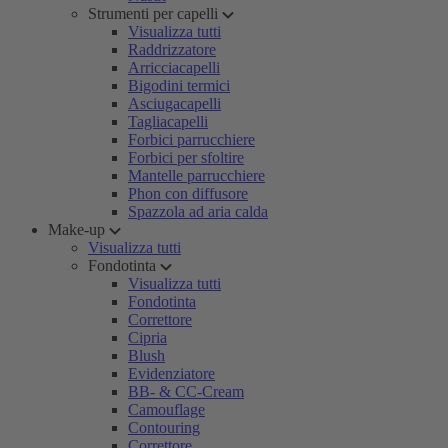
Strumenti per capelli
Visualizza tutti
Raddrizzatore
Arricciacapelli
Bigodini termici
Asciugacapelli
Tagliacapelli
Forbici parrucchiere
Forbici per sfoltire
Mantelle parrucchiere
Phon con diffusore
Spazzola ad aria calda
Make-up
Visualizza tutti
Fondotinta
Visualizza tutti
Fondotinta
Correttore
Cipria
Blush
Evidenziatore
BB- & CC-Cream
Camouflage
Contouring
Correttore