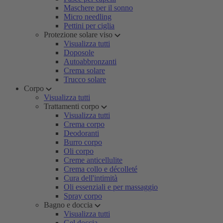
Maschere per il sonno
Micro needling
Pettini per ciglia
Protezione solare viso
Visualizza tutti
Doposole
Autoabbronzanti
Crema solare
Trucco solare
Corpo
Visualizza tutti
Trattamenti corpo
Visualizza tutti
Crema corpo
Deodoranti
Burro corpo
Oli corpo
Creme anticellulite
Crema collo e décolleté
Cura dell'intimità
Oli essenziali e per massaggio
Spray corpo
Bagno e doccia
Visualizza tutti
Gel doccia