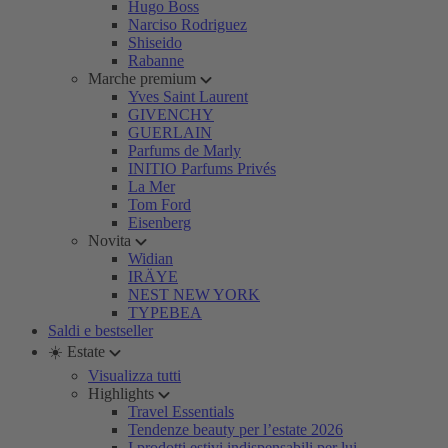
Hugo Boss
Narciso Rodriguez
Shiseido
Rabanne
Marche premium
Yves Saint Laurent
GIVENCHY
GUERLAIN
Parfums de Marly
INITIO Parfums Privés
La Mer
Tom Ford
Eisenberg
Novita
Widian
IRÄYE
NEST NEW YORK
TYPEBEA
Saldi e bestseller
☀️ Estate
Visualizza tutti
Highlights
Travel Essentials
Tendenze beauty per l’estate 2026
I prodotti estivi indispensabili per lui