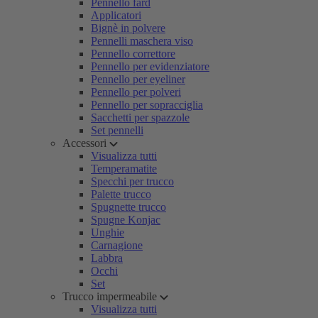
Pennello fard
Applicatori
Bignè in polvere
Pennelli maschera viso
Pennello correttore
Pennello per evidenziatore
Pennello per eyeliner
Pennello per polveri
Pennello per sopracciglia
Sacchetti per spazzole
Set pennelli
Accessori
Visualizza tutti
Temperamatite
Specchi per trucco
Palette trucco
Spugnette trucco
Spugne Konjac
Unghie
Carnagione
Labbra
Occhi
Set
Trucco impermeabile
Visualizza tutti