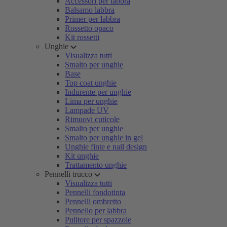
Accessori per labbra
Balsamo labbra
Primer per labbra
Rossetto opaco
Kit rossetti
Unghie
Visualizza tutti
Smalto per unghie
Base
Top coat unghie
Indurente per unghie
Lima per unghie
Lampade UV
Rimuovi cuticole
Smalto per unghie
Smalto per unghie in gel
Unghie finte e nail design
Kit unghie
Trattamento unghie
Pennelli trucco
Visualizza tutti
Pennelli fondotinta
Pennelli ombretto
Pennello per labbra
Pulitore per spazzole