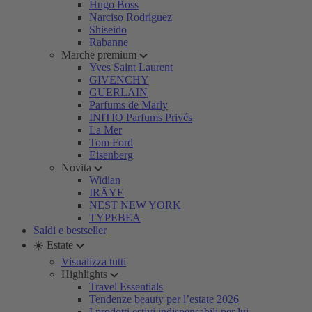
Hugo Boss
Narciso Rodriguez
Shiseido
Rabanne
Marche premium
Yves Saint Laurent
GIVENCHY
GUERLAIN
Parfums de Marly
INITIO Parfums Privés
La Mer
Tom Ford
Eisenberg
Novita
Widian
IRÄYE
NEST NEW YORK
TYPEBEA
Saldi e bestseller
☀️ Estate
Visualizza tutti
Highlights
Travel Essentials
Tendenze beauty per l’estate 2026
I prodotti estivi indispensabili per lui