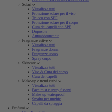
Solari
Visualizza tutti
Protezione solare per il viso
Trucco con SPF
Protezione solare per il corpo
Cura dei capelli con SPF
Doposole
Autoabbronzante
Fragranze estive
Visualizza tutti
Fragranze donna
Fragranze uomo
Spray corpo
Skincare
Visualizza tutti
Viso & Cura del corpo
Cura dei capelli
Make-up e trend estivi
Visualizza tutti
Face mist e spray fissanti
Make-up waterproof
Smalto per unghie
Capelli da spiaggia
Profumi