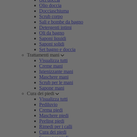
Olio doccia
Docciaschiuma
Scrub corpo
Sali e bombe da bagno
Detergenti intimi
Oli da bagno
Saponi liquidi
Saponi solidi
Set bagno e doccia
Trattamenti mani
Visualizza tutti
Creme mani
Igienizzante mani
Maschere mani
Scrub per le mani
Sapone mani
Cura dei piedi
Visualizza tutti
Pediluvio
Crema piedi
Maschere piedi
Peeling piedi
Rimedi per i calli
Cura dei piedi