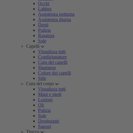
Occhi
Labbra
Assistenza notturna
Assistenza diurna
Denti
Pulizia
Rasatura
Sole
Capelli
Visualizza tutti
Condizionatore
Cura dei capelli
Shampoo
Colore dei capelli
Stile
Cura del corpo
Visualizza tutti
Mani e piedi
Lozioni
Oli
Pulizia
Sole
Deodoranti
Saponi
Trucco