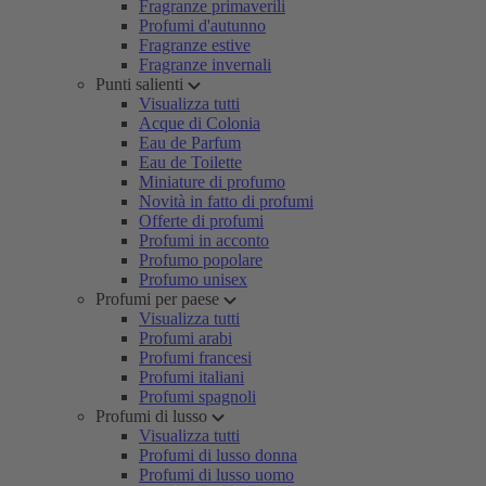
Fragranze primaverili
Profumi d'autunno
Fragranze estive
Fragranze invernali
Punti salienti
Visualizza tutti
Acque di Colonia
Eau de Parfum
Eau de Toilette
Miniature di profumo
Novità in fatto di profumi
Offerte di profumi
Profumi in acconto
Profumo popolare
Profumo unisex
Profumi per paese
Visualizza tutti
Profumi arabi
Profumi francesi
Profumi italiani
Profumi spagnoli
Profumi di lusso
Visualizza tutti
Profumi di lusso donna
Profumi di lusso uomo