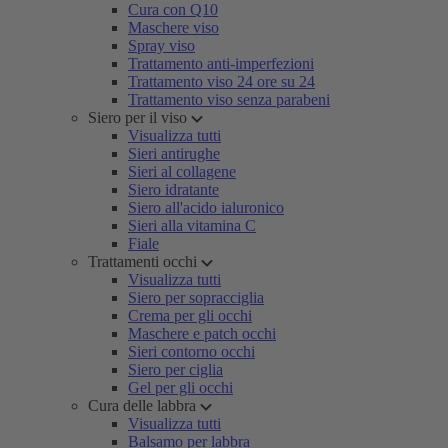
Cura con Q10
Maschere viso
Spray viso
Trattamento anti-imperfezioni
Trattamento viso 24 ore su 24
Trattamento viso senza parabeni
Siero per il viso
Visualizza tutti
Sieri antirughe
Sieri al collagene
Siero idratante
Siero all'acido ialuronico
Sieri alla vitamina C
Fiale
Trattamenti occhi
Visualizza tutti
Siero per sopracciglia
Crema per gli occhi
Maschere e patch occhi
Sieri contorno occhi
Siero per ciglia
Gel per gli occhi
Cura delle labbra
Visualizza tutti
Balsamo per labbra