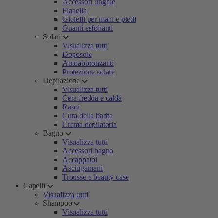
Accessori unghie
Flanella
Gioielli per mani e piedi
Guanti esfolianti
Solari
Visualizza tutti
Doposole
Autoabbronzanti
Protezione solare
Depilazione
Visualizza tutti
Cera fredda e calda
Rasoi
Cura della barba
Crema depilatoria
Bagno
Visualizza tutti
Accessori bagno
Accappatoi
Asciugamani
Trousse e beauty case
Capelli
Visualizza tutti
Shampoo
Visualizza tutti