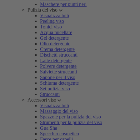
Maschere per punti neri
Pulizia del viso
Visualizza tutti
Peeling viso
Tonici viso
Acqua micellare
Gel detergente
Olio detergente
Crema detergente
Dischetti struccanti
Latte detergente
Polvere detergente
Salviette struccanti
Sapone per il viso
Schiuma detergente
Set pulizia viso
Struccanti
Accessori viso
Visualizza tutti
Massaggio del viso
Spazzole per la pulizia del viso
Strumenti per la pulizia del viso
Gua Sha
Specchio cosmetico
Fasce per capelli