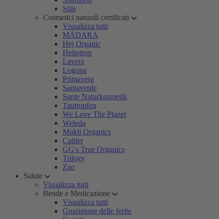
Stile
Cosmetici naturali certificati
Visualizza tutti
MÁDARA
Hej Organic
Heliotrop
Lavera
Logona
Primavera
Santaverde
Sante Naturkosmetik
Tautropfen
We Love The Planet
Weleda
Mukti Organics
Cattier
GG's True Organics
Trilogy
Zao
Salute
Visualizza tutti
Bende e Medicazione
Visualizza tutti
Guarigione delle ferite