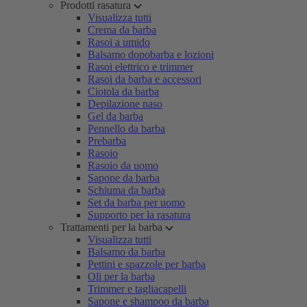
Prodotti rasatura
Visualizza tutti
Crema da barba
Rasoi a umido
Balsamo dopobarba e lozioni
Rasoi elettrico e trimmer
Rasoi da barba e accessori
Ciotola da barba
Depilazione naso
Gel da barba
Pennello da barba
Prebarba
Rasoio
Rasoio da uomo
Sapone da barba
Schiuma da barba
Set da barba per uomo
Supporto per la rasatura
Trattamenti per la barba
Visualizza tutti
Balsamo da barba
Pettini e spazzole per barba
Oli per la barba
Trimmer e tagliacapelli
Sapone e shampoo da barba