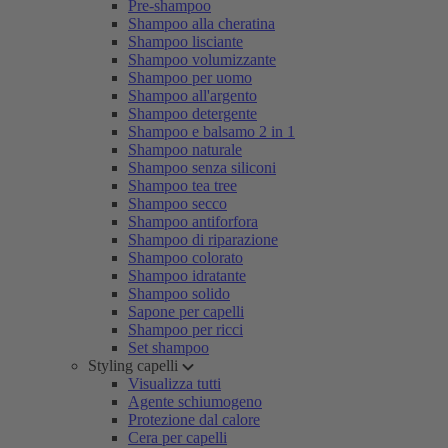
Pre-shampoo
Shampoo alla cheratina
Shampoo lisciante
Shampoo volumizzante
Shampoo per uomo
Shampoo all'argento
Shampoo detergente
Shampoo e balsamo 2 in 1
Shampoo naturale
Shampoo senza siliconi
Shampoo tea tree
Shampoo secco
Shampoo antiforfora
Shampoo di riparazione
Shampoo colorato
Shampoo idratante
Shampoo solido
Sapone per capelli
Shampoo per ricci
Set shampoo
Styling capelli
Visualizza tutti
Agente schiumogeno
Protezione dal calore
Cera per capelli