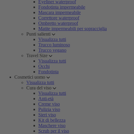
Eyeliner waterproof
Fondotinta impermeabile
Mascara impermeabile
Correttore waterproof
Ombretto waterproof
Matite impermeabili per sopracciglia
Punti salienti
Visualizza tutti
Trucco luminoso
Trucco vegano
Travel Size
Visualizza tutti
Occhi
Fondotinta
Cosmetici uomo
Visualizza tutti
Cura del viso
Visualizza tutti
Anti-età
Creme viso
Pulizia viso
Sieri viso
Kit di bellezza
Maschere viso
Scrub per il viso