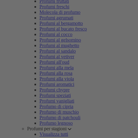
Profumi fruttati
Profumi freschi
Molecola di profumo
Profumi agrumati
Profumi al bergamotto
Profumi al bucato fresco
Profumi al cocco
Profumi al gelsomino
Profumi al mughetto
Profumi al sandalo
Profumi al vetiver
Profumi all'oud
Profumi alla mela
Profumi alla rosa
Profumi alla viola
Profumi aromatici
Profumi chypre
Profumi speziati
Profumi vanigliati
Profumo di cipria
Profumo di muschio
Profumo di patchouli
Profumo legnoso
Profumi per stagioni
Visualizza tutti