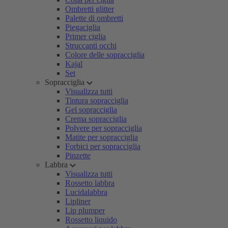
Ombretti glitter
Palette di ombretti
Piegaciglia
Primer ciglia
Struccanti occhi
Colore delle sopracciglia
Kajal
Set
Sopracciglia
Visualizza tutti
Tintura sopracciglia
Gel sopracciglia
Crema sopracciglia
Polvere per sopracciglia
Matite per sopracciglia
Forbici per sopracciglia
Pinzette
Labbra
Visualizza tutti
Rossetto labbra
Lucidalabbra
Lipliner
Lip plumper
Rossetto liquido