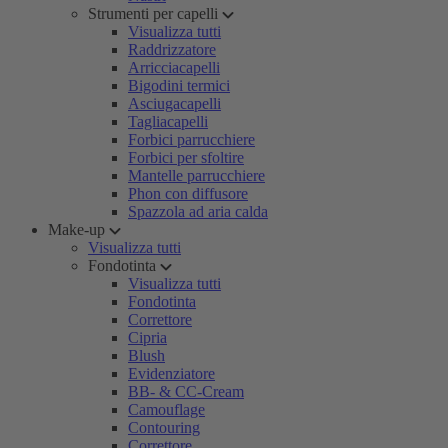
Strumenti per capelli
Visualizza tutti
Raddrizzatore
Arricciacapelli
Bigodini termici
Asciugacapelli
Tagliacapelli
Forbici parrucchiere
Forbici per sfoltire
Mantelle parrucchiere
Phon con diffusore
Spazzola ad aria calda
Make-up
Visualizza tutti
Fondotinta
Visualizza tutti
Fondotinta
Correttore
Cipria
Blush
Evidenziatore
BB- & CC-Cream
Camouflage
Contouring
Correttore