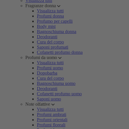
Visualizza tutti
Fragranze donna
Visualizza tutti
Profumi donna
Profumo per capelli
Body mist
Bagnoschiuma donna
Deodoranti
Cura del corpo
Saponi profumati
Cofanetti profumo donna
Profumi da uomo
Visualizza tutti
Profumi uomo
Dopobarba
Cura del corpo
Bagnoschiuma uomo
Deodoranti
Cofanetti profumo uomo
Saponi uomo
Note olfattive
Visualizza tutti
Profumi ambrati
Profumi orientali
Profumi floreali