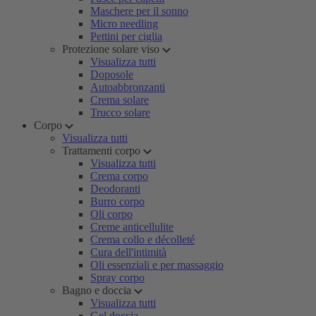
Maschere per il sonno
Micro needling
Pettini per ciglia
Protezione solare viso
Visualizza tutti
Doposole
Autoabbronzanti
Crema solare
Trucco solare
Corpo
Visualizza tutti
Trattamenti corpo
Visualizza tutti
Crema corpo
Deodoranti
Burro corpo
Oli corpo
Creme anticellulite
Crema collo e décolleté
Cura dell'intimità
Oli essenziali e per massaggio
Spray corpo
Bagno e doccia
Visualizza tutti
Gel doccia