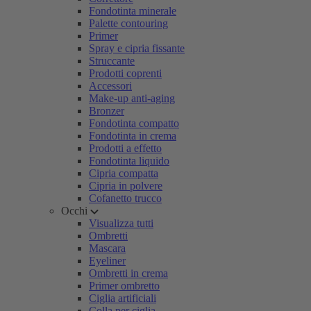
Fondotinta minerale
Palette contouring
Primer
Spray e cipria fissante
Struccante
Prodotti coprenti
Accessori
Make-up anti-aging
Bronzer
Fondotinta compatto
Fondotinta in crema
Prodotti a effetto
Fondotinta liquido
Cipria compatta
Cipria in polvere
Cofanetto trucco
Occhi
Visualizza tutti
Ombretti
Mascara
Eyeliner
Ombretti in crema
Primer ombretto
Ciglia artificiali
Colla per ciglia