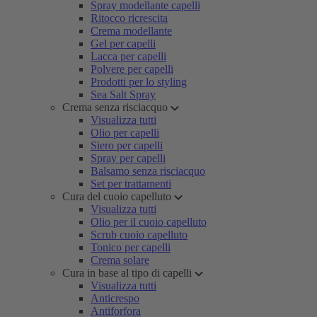
Spray modellante capelli
Ritocco ricrescita
Crema modellante
Gel per capelli
Lacca per capelli
Polvere per capelli
Prodotti per lo styling
Sea Salt Spray
Crema senza risciacquo
Visualizza tutti
Olio per capelli
Siero per capelli
Spray per capelli
Balsamo senza risciacquo
Set per trattamenti
Cura del cuoio capelluto
Visualizza tutti
Olio per il cuoio capelluto
Scrub cuoio capelluto
Tonico per capelli
Crema solare
Cura in base al tipo di capelli
Visualizza tutti
Anticrespo
Antiforfora