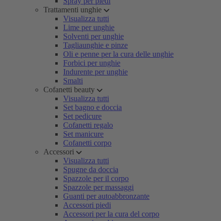
Spray per piedi
Trattamenti unghie
Visualizza tutti
Lime per unghie
Solventi per unghie
Tagliaunghie e pinze
Oli e penne per la cura delle unghie
Forbici per unghie
Indurente per unghie
Smalti
Cofanetti beauty
Visualizza tutti
Set bagno e doccia
Set pedicure
Cofanetti regalo
Set manicure
Cofanetti corpo
Accessori
Visualizza tutti
Spugne da doccia
Spazzole per il corpo
Spazzole per massaggi
Guanti per autoabbronzante
Accessori piedi
Accessori per la cura del corpo