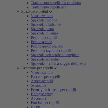
Trattamento capelli alla cheratina
Trattamento capelli ricci
Spazzole e pettini
Visualizza tutti
Spazzole rotonde
Spazzola districante
Spazzola piatta
Spazzola in legno
Pettini per capelli
Pettine a coda
Pettine arricciacapelli
Pettini da taglio per capelli
Spazzola con setole di cinghiale
Spazzola scheletro
Spazzole per il massaggio della testa
Accessori per capelli
Visualizza tutti
Fascette per capelli
Arricciacapelli
Scrunchie
Fermagli e barrette per capelli
Bottiglie spray
Accessori
Forcine per capelli
Nastri