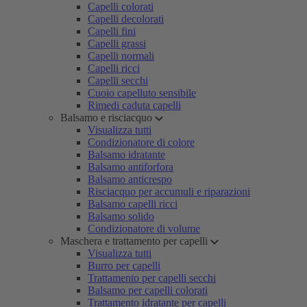
Capelli colorati
Capelli decolorati
Capelli fini
Capelli grassi
Capelli normali
Capelli ricci
Capelli secchi
Cuoio capelluto sensibile
Rimedi caduta capelli
Balsamo e risciacquo
Visualizza tutti
Condizionatore di colore
Balsamo idratante
Balsamo antiforfora
Balsamo anticrespo
Risciacquo per accumuli e riparazioni
Balsamo capelli ricci
Balsamo solido
Condizionatore di volume
Maschera e trattamento per capelli
Visualizza tutti
Burro per capelli
Trattamento per capelli secchi
Balsamo per capelli colorati
Trattamento idratante per capelli