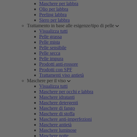
Maschere per labbra
Olio per labbra
Peeling labbra
Siero per labbra
Trattamento in base alle esigenze/tipo di pelle
Visualizza tutti
Pelle grassa
Pelle mista
Pelle sensibile
Pelle secca
Pelle impura
Prodotti anti-rossore
Prodotti con SPF
Trattamenti viso antietà
Maschere per il viso
Visualizza tutti
Maschere per occhi e labbra
Maschere idratanti
Maschere detergenti
Maschere di fango
Maschere di stoffa
Maschere anti-imperfezioni
Maschere antietà
Maschere luminose
Maschere notte