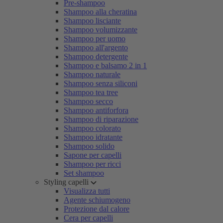
Pre-shampoo
Shampoo alla cheratina
Shampoo lisciante
Shampoo volumizzante
Shampoo per uomo
Shampoo all'argento
Shampoo detergente
Shampoo e balsamo 2 in 1
Shampoo naturale
Shampoo senza siliconi
Shampoo tea tree
Shampoo secco
Shampoo antiforfora
Shampoo di riparazione
Shampoo colorato
Shampoo idratante
Shampoo solido
Sapone per capelli
Shampoo per ricci
Set shampoo
Styling capelli
Visualizza tutti
Agente schiumogeno
Protezione dal calore
Cera per capelli