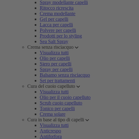
Spray modellante capelli
Ritocco ricrescita
Crema modellante
Gel per capelli
Lacca per capelli
Polvere per capelli
Prodotti per lo styling
Sea Salt Spray
Crema senza risciacquo
Visualizza tutti
Olio per capelli
Siero per capelli
Spray per capelli
Balsamo senza risciacquo
Set per trattamenti
Cura del cuoio capelluto
Visualizza tutti
Olio per il cuoio capelluto
Scrub cuoio capelluto
Tonico per capelli
Crema solare
Cura in base al tipo di capelli
Visualizza tutti
Anticrespo
Antiforfora