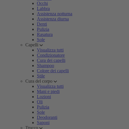
Occhi
Labbra
Assistenza notturna
Assistenza diurna
Denti
Pulizia
Rasatura
Sole
Capelli
Visualizza tutti
Condizionatore
Cura dei capelli
Shampoo
Colore dei capelli
Stile
Cura del corpo
Visualizza tutti
Mani e piedi
Lozioni
Oli
Pulizia
Sole
Deodoranti
Saponi
Trucco