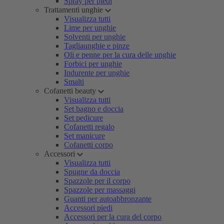
Spray per piedi
Trattamenti unghie
Visualizza tutti
Lime per unghie
Solventi per unghie
Tagliaunghie e pinze
Oli e penne per la cura delle unghie
Forbici per unghie
Indurente per unghie
Smalti
Cofanetti beauty
Visualizza tutti
Set bagno e doccia
Set pedicure
Cofanetti regalo
Set manicure
Cofanetti corpo
Accessori
Visualizza tutti
Spugne da doccia
Spazzole per il corpo
Spazzole per massaggi
Guanti per autoabbronzante
Accessori piedi
Accessori per la cura del corpo