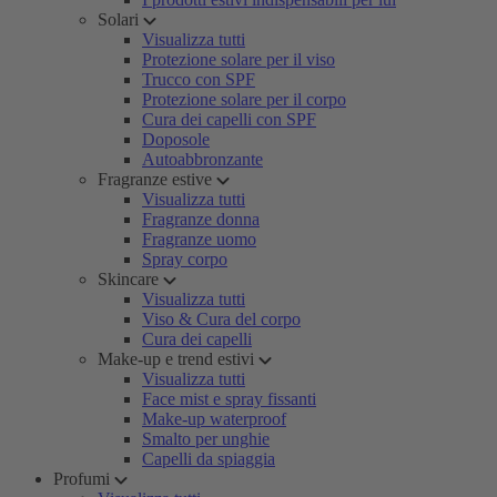
Solari
Visualizza tutti
Protezione solare per il viso
Trucco con SPF
Protezione solare per il corpo
Cura dei capelli con SPF
Doposole
Autoabbronzante
Fragranze estive
Visualizza tutti
Fragranze donna
Fragranze uomo
Spray corpo
Skincare
Visualizza tutti
Viso & Cura del corpo
Cura dei capelli
Make-up e trend estivi
Visualizza tutti
Face mist e spray fissanti
Make-up waterproof
Smalto per unghie
Capelli da spiaggia
Profumi