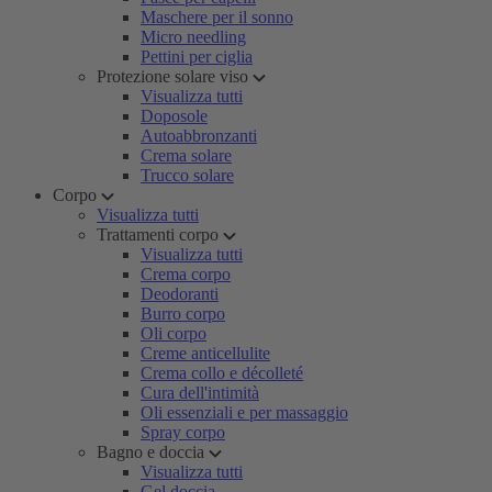
Maschere per il sonno
Micro needling
Pettini per ciglia
Protezione solare viso
Visualizza tutti
Doposole
Autoabbronzanti
Crema solare
Trucco solare
Corpo
Visualizza tutti
Trattamenti corpo
Visualizza tutti
Crema corpo
Deodoranti
Burro corpo
Oli corpo
Creme anticellulite
Crema collo e décolleté
Cura dell'intimità
Oli essenziali e per massaggio
Spray corpo
Bagno e doccia
Visualizza tutti
Gel doccia