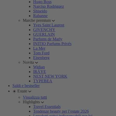
Hugo Boss
Narciso Rodriguez
Shiseido
Rabanne
Marche premium
Yves Saint Laurent
GIVENCHY
GUERLAIN
Parfums de Marly
INITIO Parfums Privés
La Mer
Tom Ford
Eisenberg
Novita
Widian
IRÄYE
NEST NEW YORK
TYPEBEA
Saldi e bestseller
☀️ Estate
Visualizza tutti
Highlights
Travel Essentials
Tendenze beauty per l’estate 2026
I prodotti estivi indispensabili per lui