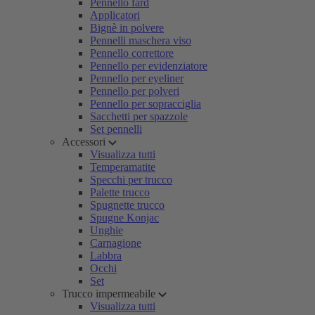
Pennello fard
Applicatori
Bignè in polvere
Pennelli maschera viso
Pennello correttore
Pennello per evidenziatore
Pennello per eyeliner
Pennello per polveri
Pennello per sopracciglia
Sacchetti per spazzole
Set pennelli
Accessori
Visualizza tutti
Temperamatite
Specchi per trucco
Palette trucco
Spugnette trucco
Spugne Konjac
Unghie
Carnagione
Labbra
Occhi
Set
Trucco impermeabile
Visualizza tutti