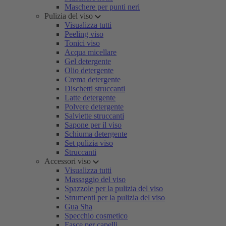
Maschere per punti neri
Pulizia del viso
Visualizza tutti
Peeling viso
Tonici viso
Acqua micellare
Gel detergente
Olio detergente
Crema detergente
Dischetti struccanti
Latte detergente
Polvere detergente
Salviette struccanti
Sapone per il viso
Schiuma detergente
Set pulizia viso
Struccanti
Accessori viso
Visualizza tutti
Massaggio del viso
Spazzole per la pulizia del viso
Strumenti per la pulizia del viso
Gua Sha
Specchio cosmetico
Fasce per capelli