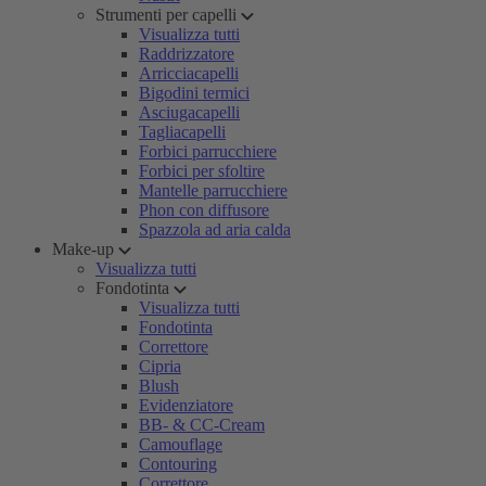
Strumenti per capelli
Visualizza tutti
Raddrizzatore
Arricciacapelli
Bigodini termici
Asciugacapelli
Tagliacapelli
Forbici parrucchiere
Forbici per sfoltire
Mantelle parrucchiere
Phon con diffusore
Spazzola ad aria calda
Make-up
Visualizza tutti
Fondotinta
Visualizza tutti
Fondotinta
Correttore
Cipria
Blush
Evidenziatore
BB- & CC-Cream
Camouflage
Contouring
Correttore