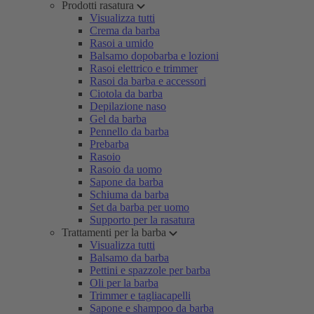
Prodotti rasatura
Visualizza tutti
Crema da barba
Rasoi a umido
Balsamo dopobarba e lozioni
Rasoi elettrico e trimmer
Rasoi da barba e accessori
Ciotola da barba
Depilazione naso
Gel da barba
Pennello da barba
Prebarba
Rasoio
Rasoio da uomo
Sapone da barba
Schiuma da barba
Set da barba per uomo
Supporto per la rasatura
Trattamenti per la barba
Visualizza tutti
Balsamo da barba
Pettini e spazzole per barba
Oli per la barba
Trimmer e tagliacapelli
Sapone e shampoo da barba