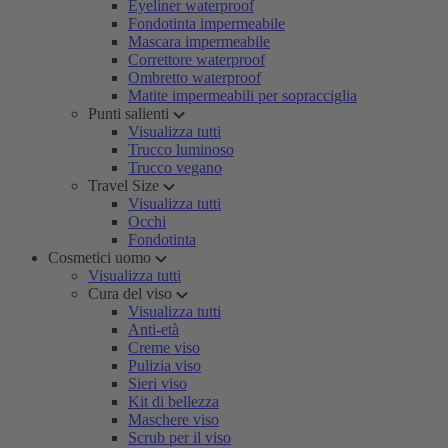
Eyeliner waterproof
Fondotinta impermeabile
Mascara impermeabile
Correttore waterproof
Ombretto waterproof
Matite impermeabili per sopracciglia
Punti salienti
Visualizza tutti
Trucco luminoso
Trucco vegano
Travel Size
Visualizza tutti
Occhi
Fondotinta
Cosmetici uomo
Visualizza tutti
Cura del viso
Visualizza tutti
Anti-età
Creme viso
Pulizia viso
Sieri viso
Kit di bellezza
Maschere viso
Scrub per il viso