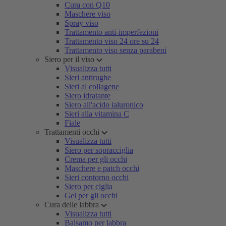
Cura con Q10
Maschere viso
Spray viso
Trattamento anti-imperfezioni
Trattamento viso 24 ore su 24
Trattamento viso senza parabeni
Siero per il viso
Visualizza tutti
Sieri antirughe
Sieri al collagene
Siero idratante
Siero all'acido ialuronico
Sieri alla vitamina C
Fiale
Trattamenti occhi
Visualizza tutti
Siero per sopracciglia
Crema per gli occhi
Maschere e patch occhi
Sieri contorno occhi
Siero per ciglia
Gel per gli occhi
Cura delle labbra
Visualizza tutti
Balsamo per labbra