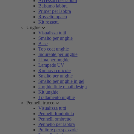
Accessori per labbra
Balsamo labbra
Primer per labbra
Rossetto opaco
Kit rossetti
Unghie
Visualizza tutti
Smalto per unghie
Base
Top coat unghie
Indurente per unghie
Lima per unghie
Lampade UV
Rimuovi cuticole
Smalto per unghie
Smalto per unghie in gel
Unghie finte e nail design
Kit unghie
Trattamento unghie
Pennelli trucco
Visualizza tutti
Pennelli fondotinta
Pennelli ombretto
Pennello per labbra
Pulitore per spazzole