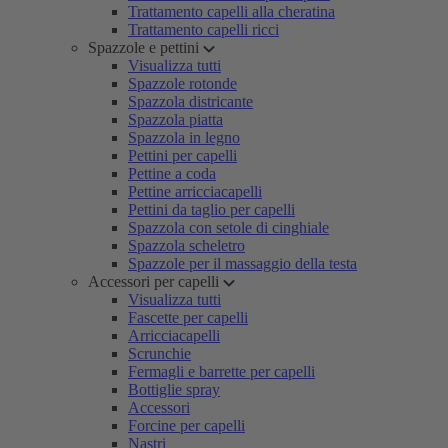
Trattamento capelli alla cheratina
Trattamento capelli ricci
Spazzole e pettini
Visualizza tutti
Spazzole rotonde
Spazzola districante
Spazzola piatta
Spazzola in legno
Pettini per capelli
Pettine a coda
Pettine arricciacapelli
Pettini da taglio per capelli
Spazzola con setole di cinghiale
Spazzola scheletro
Spazzole per il massaggio della testa
Accessori per capelli
Visualizza tutti
Fascette per capelli
Arricciacapelli
Scrunchie
Fermagli e barrette per capelli
Bottiglie spray
Accessori
Forcine per capelli
Nastri