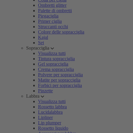
Ombretti glitter
Palette di ombretti
Piegaciglia
Primer ciglia
Struccanti occhi
Colore delle sopracciglia
Kajal
Set
Sopracciglia
Visualizza tutti
Tintura sopracciglia
Gel sopracciglia
Crema sopracciglia
Polvere per sopracciglia
Matite per sopracciglia
Forbici per sopracciglia
Pinzette
Labbra
Visualizza tutti
Rossetto labbra
Lucidalabbra
Lipliner
Lip plumper
Rossetto liquido