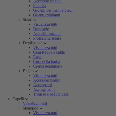
Accessori unghie
Flanella
Gioielli per mani e piedi
Guanti esfolianti
Solari
Visualizza tutti
Doposole
Autoabbronzanti
Protezione solare
Depilazione
Visualizza tutti
Cera fredda e calda
Rasoi
Cura della barba
Crema depilatoria
Bagno
Visualizza tutti
Accessori bagno
Accappatoi
Asciugamani
Trousse e beauty case
Capelli
Visualizza tutti
Shampoo
Visualizza tutti