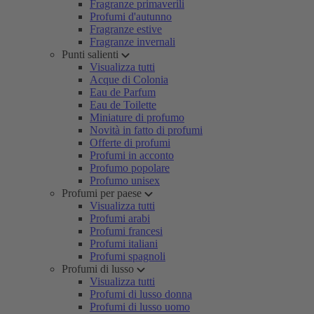
Fragranze primaverili
Profumi d'autunno
Fragranze estive
Fragranze invernali
Punti salienti
Visualizza tutti
Acque di Colonia
Eau de Parfum
Eau de Toilette
Miniature di profumo
Novità in fatto di profumi
Offerte di profumi
Profumi in acconto
Profumo popolare
Profumo unisex
Profumi per paese
Visualizza tutti
Profumi arabi
Profumi francesi
Profumi italiani
Profumi spagnoli
Profumi di lusso
Visualizza tutti
Profumi di lusso donna
Profumi di lusso uomo