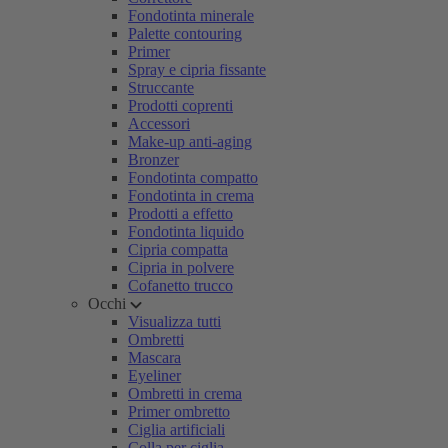
Fondotinta minerale
Palette contouring
Primer
Spray e cipria fissante
Struccante
Prodotti coprenti
Accessori
Make-up anti-aging
Bronzer
Fondotinta compatto
Fondotinta in crema
Prodotti a effetto
Fondotinta liquido
Cipria compatta
Cipria in polvere
Cofanetto trucco
Occhi
Visualizza tutti
Ombretti
Mascara
Eyeliner
Ombretti in crema
Primer ombretto
Ciglia artificiali
Colla per ciglia