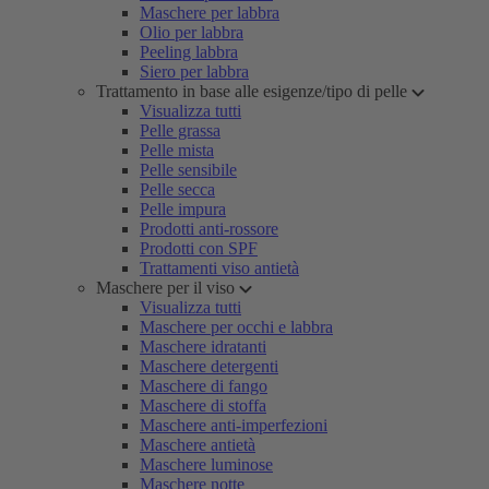
Maschere per labbra
Olio per labbra
Peeling labbra
Siero per labbra
Trattamento in base alle esigenze/tipo di pelle
Visualizza tutti
Pelle grassa
Pelle mista
Pelle sensibile
Pelle secca
Pelle impura
Prodotti anti-rossore
Prodotti con SPF
Trattamenti viso antietà
Maschere per il viso
Visualizza tutti
Maschere per occhi e labbra
Maschere idratanti
Maschere detergenti
Maschere di fango
Maschere di stoffa
Maschere anti-imperfezioni
Maschere antietà
Maschere luminose
Maschere notte