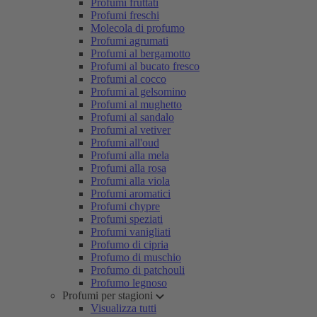
Profumi fruttati
Profumi freschi
Molecola di profumo
Profumi agrumati
Profumi al bergamotto
Profumi al bucato fresco
Profumi al cocco
Profumi al gelsomino
Profumi al mughetto
Profumi al sandalo
Profumi al vetiver
Profumi all'oud
Profumi alla mela
Profumi alla rosa
Profumi alla viola
Profumi aromatici
Profumi chypre
Profumi speziati
Profumi vanigliati
Profumo di cipria
Profumo di muschio
Profumo di patchouli
Profumo legnoso
Profumi per stagioni
Visualizza tutti