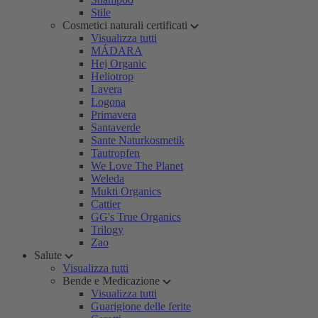
Stile
Cosmetici naturali certificati
Visualizza tutti
MÁDARA
Hej Organic
Heliotrop
Lavera
Logona
Primavera
Santaverde
Sante Naturkosmetik
Tautropfen
We Love The Planet
Weleda
Mukti Organics
Cattier
GG's True Organics
Trilogy
Zao
Salute
Visualizza tutti
Bende e Medicazione
Visualizza tutti
Guarigione delle ferite