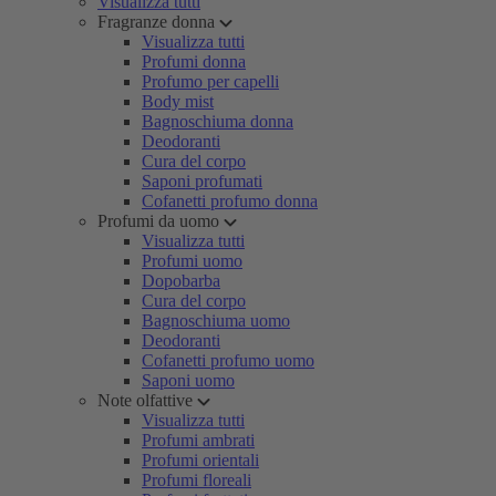
Visualizza tutti
Fragranze donna
Visualizza tutti
Profumi donna
Profumo per capelli
Body mist
Bagnoschiuma donna
Deodoranti
Cura del corpo
Saponi profumati
Cofanetti profumo donna
Profumi da uomo
Visualizza tutti
Profumi uomo
Dopobarba
Cura del corpo
Bagnoschiuma uomo
Deodoranti
Cofanetti profumo uomo
Saponi uomo
Note olfattive
Visualizza tutti
Profumi ambrati
Profumi orientali
Profumi floreali