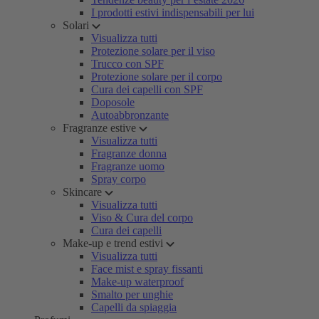
I prodotti estivi indispensabili per lui
Solari
Visualizza tutti
Protezione solare per il viso
Trucco con SPF
Protezione solare per il corpo
Cura dei capelli con SPF
Doposole
Autoabbronzante
Fragranze estive
Visualizza tutti
Fragranze donna
Fragranze uomo
Spray corpo
Skincare
Visualizza tutti
Viso & Cura del corpo
Cura dei capelli
Make-up e trend estivi
Visualizza tutti
Face mist e spray fissanti
Make-up waterproof
Smalto per unghie
Capelli da spiaggia