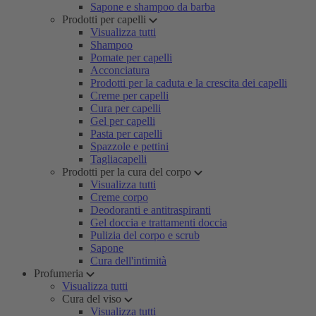
Sapone e shampoo da barba
Prodotti per capelli
Visualizza tutti
Shampoo
Pomate per capelli
Acconciatura
Prodotti per la caduta e la crescita dei capelli
Creme per capelli
Cura per capelli
Gel per capelli
Pasta per capelli
Spazzole e pettini
Tagliacapelli
Prodotti per la cura del corpo
Visualizza tutti
Creme corpo
Deodoranti e antitraspiranti
Gel doccia e trattamenti doccia
Pulizia del corpo e scrub
Sapone
Cura dell'intimità
Profumeria
Visualizza tutti
Cura del viso
Visualizza tutti