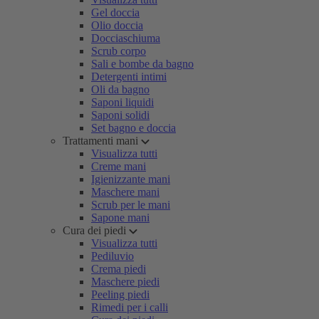
Gel doccia
Olio doccia
Docciaschiuma
Scrub corpo
Sali e bombe da bagno
Detergenti intimi
Oli da bagno
Saponi liquidi
Saponi solidi
Set bagno e doccia
Trattamenti mani
Visualizza tutti
Creme mani
Igienizzante mani
Maschere mani
Scrub per le mani
Sapone mani
Cura dei piedi
Visualizza tutti
Pediluvio
Crema piedi
Maschere piedi
Peeling piedi
Rimedi per i calli