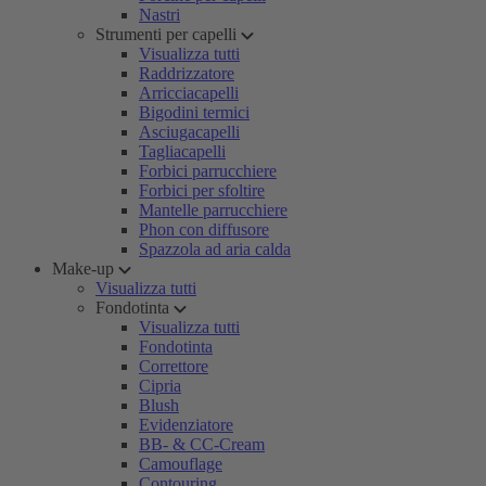
Nastri
Strumenti per capelli
Visualizza tutti
Raddrizzatore
Arricciacapelli
Bigodini termici
Asciugacapelli
Tagliacapelli
Forbici parrucchiere
Forbici per sfoltire
Mantelle parrucchiere
Phon con diffusore
Spazzola ad aria calda
Make-up
Visualizza tutti
Fondotinta
Visualizza tutti
Fondotinta
Correttore
Cipria
Blush
Evidenziatore
BB- & CC-Cream
Camouflage
Contouring