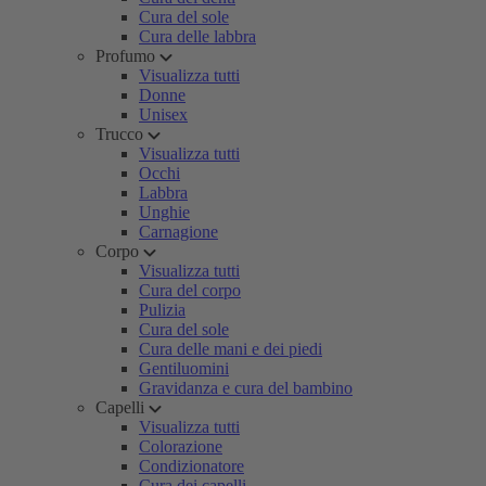
Cura del sole
Cura delle labbra
Profumo
Visualizza tutti
Donne
Unisex
Trucco
Visualizza tutti
Occhi
Labbra
Unghie
Carnagione
Corpo
Visualizza tutti
Cura del corpo
Pulizia
Cura del sole
Cura delle mani e dei piedi
Gentiluomini
Gravidanza e cura del bambino
Capelli
Visualizza tutti
Colorazione
Condizionatore
Cura dei capelli