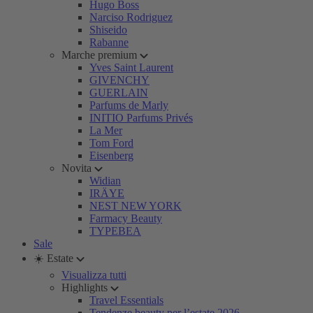
Hugo Boss
Narciso Rodriguez
Shiseido
Rabanne
Marche premium
Yves Saint Laurent
GIVENCHY
GUERLAIN
Parfums de Marly
INITIO Parfums Privés
La Mer
Tom Ford
Eisenberg
Novita
Widian
IRÄYE
NEST NEW YORK
Farmacy Beauty
TYPEBEA
Sale
☀️ Estate
Visualizza tutti
Highlights
Travel Essentials
Tendenze beauty per l’estate 2026