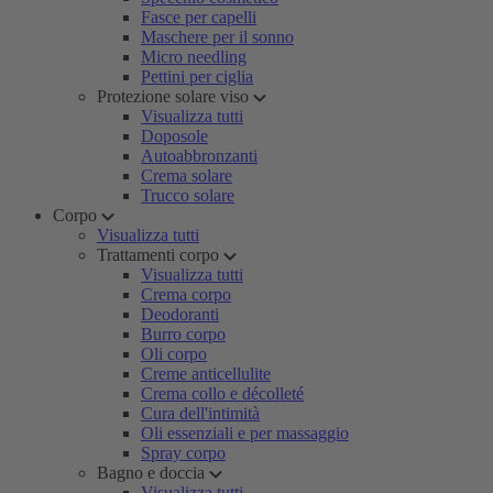
Fasce per capelli
Maschere per il sonno
Micro needling
Pettini per ciglia
Protezione solare viso
Visualizza tutti
Doposole
Autoabbronzanti
Crema solare
Trucco solare
Corpo
Visualizza tutti
Trattamenti corpo
Visualizza tutti
Crema corpo
Deodoranti
Burro corpo
Oli corpo
Creme anticellulite
Crema collo e décolleté
Cura dell'intimità
Oli essenziali e per massaggio
Spray corpo
Bagno e doccia
Visualizza tutti