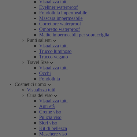
Visualizza tutti
Eyeliner waterproof
Fondotinta impermeabile
Mascara impermeabile
Correttore waterproof
Ombretto waterproof
Matite impermeabili per sopracciglia
Punti salienti
Visualizza tutti
Trucco luminoso
Trucco vegano
Travel Size
Visualizza tutti
Occhi
Fondotinta
Cosmetici uomo
Visualizza tutti
Cura del viso
Visualizza tutti
Anti-età
Creme viso
Pulizia viso
Sieri viso
Kit di bellezza
Maschere viso