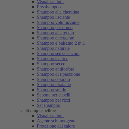
Visualizza tutti
Pre-shampoo
Shampoo alla cheratina
Shampoo lisciante
Shampoo volumizzante
Shampoo per uomo
Shampoo all'argento
Shampoo detergente
Shampoo e balsamo 2 in 1
Shampoo naturale
Shampoo senza siliconi
Shampoo tea tree
Shampoo secco
Shampoo antiforfora
Shampoo di riparazione
Shampoo colorato
Shampoo idratante
Shampoo solido
Sapone per capelli
Shampoo per ricci
Set shampoo
Styling capelli
Visualizza tutti
Agente schiumogeno
Protezione dal calore