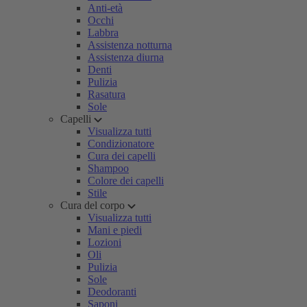
Anti-età
Occhi
Labbra
Assistenza notturna
Assistenza diurna
Denti
Pulizia
Rasatura
Sole
Capelli
Visualizza tutti
Condizionatore
Cura dei capelli
Shampoo
Colore dei capelli
Stile
Cura del corpo
Visualizza tutti
Mani e piedi
Lozioni
Oli
Pulizia
Sole
Deodoranti
Saponi