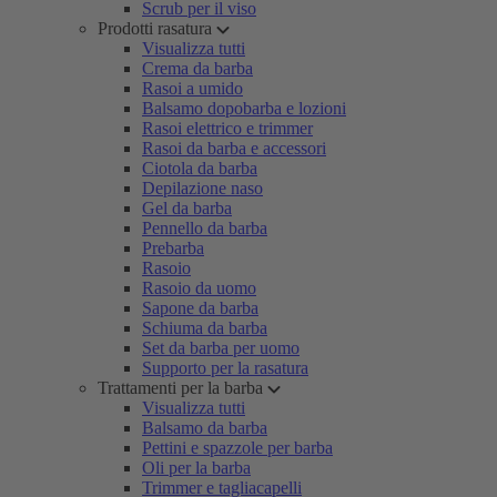
Scrub per il viso
Prodotti rasatura
Visualizza tutti
Crema da barba
Rasoi a umido
Balsamo dopobarba e lozioni
Rasoi elettrico e trimmer
Rasoi da barba e accessori
Ciotola da barba
Depilazione naso
Gel da barba
Pennello da barba
Prebarba
Rasoio
Rasoio da uomo
Sapone da barba
Schiuma da barba
Set da barba per uomo
Supporto per la rasatura
Trattamenti per la barba
Visualizza tutti
Balsamo da barba
Pettini e spazzole per barba
Oli per la barba
Trimmer e tagliacapelli