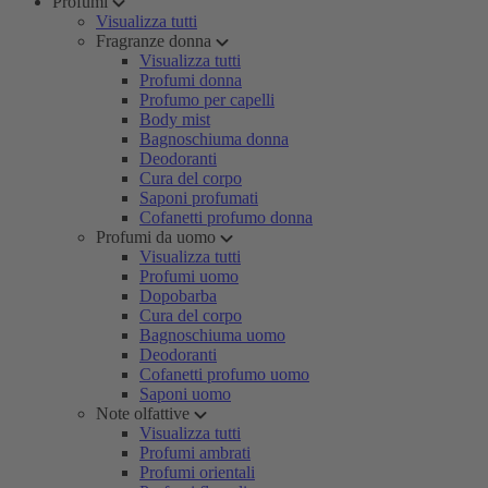
Profumi
Visualizza tutti
Fragranze donna
Visualizza tutti
Profumi donna
Profumo per capelli
Body mist
Bagnoschiuma donna
Deodoranti
Cura del corpo
Saponi profumati
Cofanetti profumo donna
Profumi da uomo
Visualizza tutti
Profumi uomo
Dopobarba
Cura del corpo
Bagnoschiuma uomo
Deodoranti
Cofanetti profumo uomo
Saponi uomo
Note olfattive
Visualizza tutti
Profumi ambrati
Profumi orientali