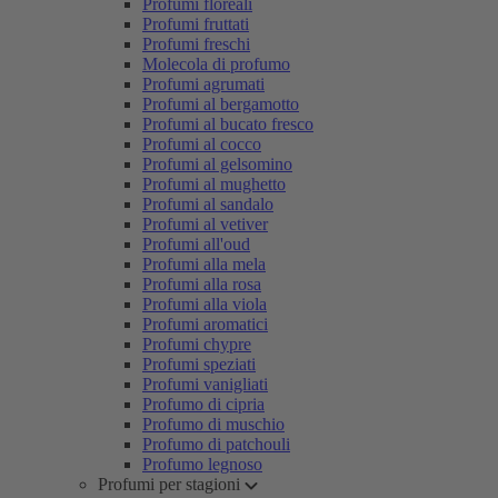
Profumi floreali
Profumi fruttati
Profumi freschi
Molecola di profumo
Profumi agrumati
Profumi al bergamotto
Profumi al bucato fresco
Profumi al cocco
Profumi al gelsomino
Profumi al mughetto
Profumi al sandalo
Profumi al vetiver
Profumi all'oud
Profumi alla mela
Profumi alla rosa
Profumi alla viola
Profumi aromatici
Profumi chypre
Profumi speziati
Profumi vanigliati
Profumo di cipria
Profumo di muschio
Profumo di patchouli
Profumo legnoso
Profumi per stagioni