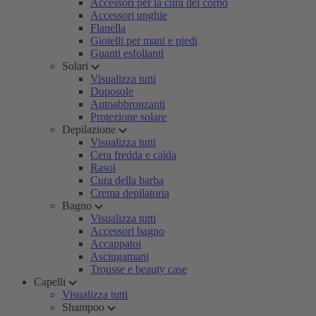
Accessori per la cura del corpo
Accessori unghie
Flanella
Gioielli per mani e piedi
Guanti esfolianti
Solari
Visualizza tutti
Doposole
Autoabbronzanti
Protezione solare
Depilazione
Visualizza tutti
Cera fredda e calda
Rasoi
Cura della barba
Crema depilatoria
Bagno
Visualizza tutti
Accessori bagno
Accappatoi
Asciugamani
Trousse e beauty case
Capelli
Visualizza tutti
Shampoo