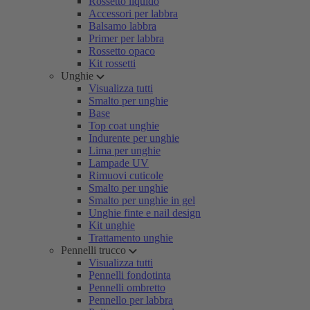
Rossetto liquido
Accessori per labbra
Balsamo labbra
Primer per labbra
Rossetto opaco
Kit rossetti
Unghie
Visualizza tutti
Smalto per unghie
Base
Top coat unghie
Indurente per unghie
Lima per unghie
Lampade UV
Rimuovi cuticole
Smalto per unghie
Smalto per unghie in gel
Unghie finte e nail design
Kit unghie
Trattamento unghie
Pennelli trucco
Visualizza tutti
Pennelli fondotinta
Pennelli ombretto
Pennello per labbra