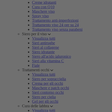
Creme idratanti
Cura con Q10
Maschere viso
Spray viso
Trattamento anti-imperfezioni
Trattamento viso 24 ore su 24
Trattamento viso senza parabeni
Siero per il viso
Visualizza tutti
Sieri antirughe
Sieri al collagene
Siero idratante
Siero all'acido ialuronico
Sieri alla vitamina C
Fiale
Trattamenti occhi
Visualizza tutti
Siero per sopracciglia
Crema per gli occhi
Maschere e patch occhi
Sieri contorno occhi
Siero per ciglia
Gel per gli occhi
Cura delle labbra
Visualizza tutti