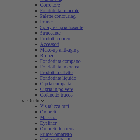
Correttore
Fondotinta minerale
Palette contouring
Primer
Spray e cipria fissante
Struccante
Prodotti coprenti
Accessori
Make-up anti-aging
Bronzer
Fondotinta compatto
Fondotinta in crema
Prodotti a effetto
Fondotinta liquido
Cipria compatta
Cipria in polvere
Cofanetto trucco
Occhi
Visualizza tutti
Ombretti
Mascara
Eyeliner
Ombretti in crema
Primer ombretto
Ciglia artificiali