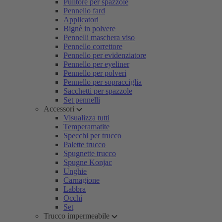
Pulitore per spazzole
Pennello fard
Applicatori
Bignè in polvere
Pennelli maschera viso
Pennello correttore
Pennello per evidenziatore
Pennello per eyeliner
Pennello per polveri
Pennello per sopracciglia
Sacchetti per spazzole
Set pennelli
Accessori
Visualizza tutti
Temperamatite
Specchi per trucco
Palette trucco
Spugnette trucco
Spugne Konjac
Unghie
Carnagione
Labbra
Occhi
Set
Trucco impermeabile