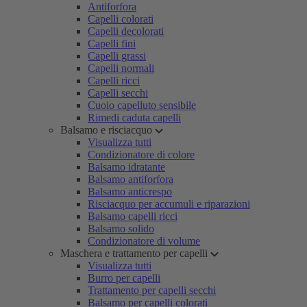
Antiforfora
Capelli colorati
Capelli decolorati
Capelli fini
Capelli grassi
Capelli normali
Capelli ricci
Capelli secchi
Cuoio capelluto sensibile
Rimedi caduta capelli
Balsamo e risciacquo
Visualizza tutti
Condizionatore di colore
Balsamo idratante
Balsamo antiforfora
Balsamo anticrespo
Risciacquo per accumuli e riparazioni
Balsamo capelli ricci
Balsamo solido
Condizionatore di volume
Maschera e trattamento per capelli
Visualizza tutti
Burro per capelli
Trattamento per capelli secchi
Balsamo per capelli colorati