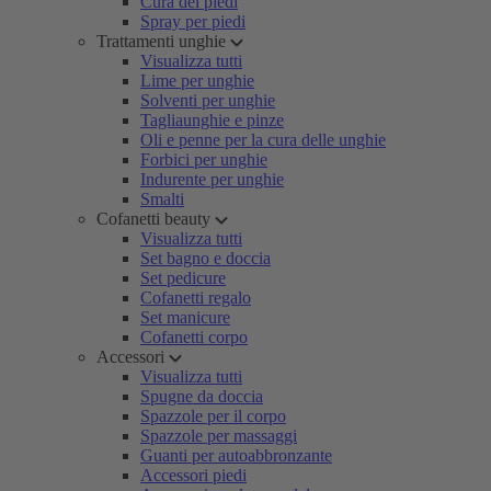
Cura dei piedi
Spray per piedi
Trattamenti unghie
Visualizza tutti
Lime per unghie
Solventi per unghie
Tagliaunghie e pinze
Oli e penne per la cura delle unghie
Forbici per unghie
Indurente per unghie
Smalti
Cofanetti beauty
Visualizza tutti
Set bagno e doccia
Set pedicure
Cofanetti regalo
Set manicure
Cofanetti corpo
Accessori
Visualizza tutti
Spugne da doccia
Spazzole per il corpo
Spazzole per massaggi
Guanti per autoabbronzante
Accessori piedi