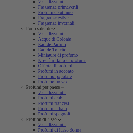
Visualizza tutti
Fragranze primaverili
Profumi d'autunno
Fragranze estive
Fragranze invernali
Punti salienti
Visualizza tutti
Acque di Colonia
Eau de Parfum
Eau de Toilette
Miniature di profumo
Novità in fatto di profumi
Offerte di profumi
Profumi in acconto
Profumo popolare
Profumo unisex
Profumi per paese
Visualizza tutti
Profumi arabi
Profumi francesi
Profumi italiani
Profumi spagnoli
Profumi di lusso
Visualizza tutti
Profumi di lusso donna