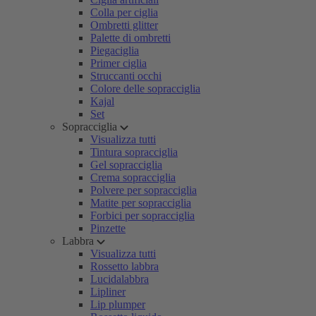
Colla per ciglia
Ombretti glitter
Palette di ombretti
Piegaciglia
Primer ciglia
Struccanti occhi
Colore delle sopracciglia
Kajal
Set
Sopracciglia
Visualizza tutti
Tintura sopracciglia
Gel sopracciglia
Crema sopracciglia
Polvere per sopracciglia
Matite per sopracciglia
Forbici per sopracciglia
Pinzette
Labbra
Visualizza tutti
Rossetto labbra
Lucidalabbra
Lipliner
Lip plumper