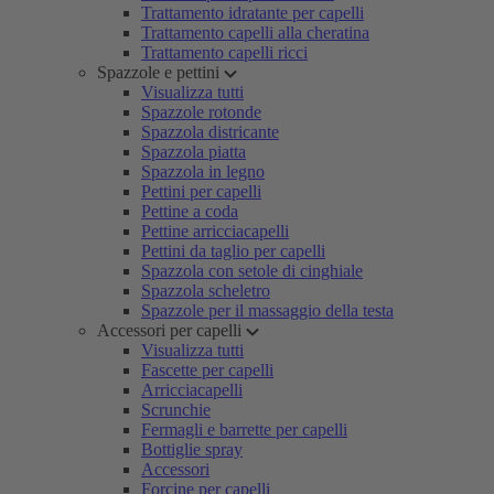
Trattamento idratante per capelli
Trattamento capelli alla cheratina
Trattamento capelli ricci
Spazzole e pettini
Visualizza tutti
Spazzole rotonde
Spazzola districante
Spazzola piatta
Spazzola in legno
Pettini per capelli
Pettine a coda
Pettine arricciacapelli
Pettini da taglio per capelli
Spazzola con setole di cinghiale
Spazzola scheletro
Spazzole per il massaggio della testa
Accessori per capelli
Visualizza tutti
Fascette per capelli
Arricciacapelli
Scrunchie
Fermagli e barrette per capelli
Bottiglie spray
Accessori
Forcine per capelli