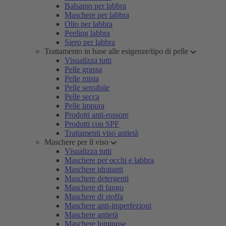
Balsamo per labbra
Maschere per labbra
Olio per labbra
Peeling labbra
Siero per labbra
Trattamento in base alle esigenze/tipo di pelle
Visualizza tutti
Pelle grassa
Pelle mista
Pelle sensibile
Pelle secca
Pelle impura
Prodotti anti-rossore
Prodotti con SPF
Trattamenti viso antietà
Maschere per il viso
Visualizza tutti
Maschere per occhi e labbra
Maschere idratanti
Maschere detergenti
Maschere di fango
Maschere di stoffa
Maschere anti-imperfezioni
Maschere antietà
Maschere luminose