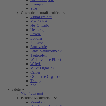
Shampoo
Stile
Cosmetici naturali certificati
Visualizza tutti
MÁDARA
Hej Organic
Heliotrop
Lavera
Logona
Primavera
Santaverde
Sante Naturkosmetik
Tautropfen
We Love The Planet
Weleda
Mukti Organics
Cattier
GG's True Organics
Trilogy
Zao
Salute
Visualizza tutti
Bende e Medicazione
Visualizza tutti