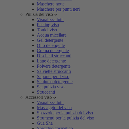
Maschere notte
Maschere per punti neri
Pulizia del viso
Visualizza tutti
Peeling viso
Tonici viso
Acqua micellare
Gel detergente
Olio detergente
Crema detergente
Dischetti struccanti
Latte detergente
Polvere detergente
Salviette struccanti
Sapone per il viso
Schiuma detergente
Set pulizia viso
Struccanti
Accessori viso
Visualizza tutti
Massaggio del viso
Spazzole per la pulizia del viso
Strumenti per la pulizia del viso
Gua Sha
Specchio cosmetico