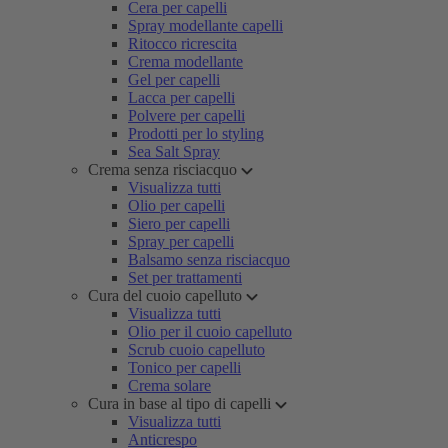
Cera per capelli
Spray modellante capelli
Ritocco ricrescita
Crema modellante
Gel per capelli
Lacca per capelli
Polvere per capelli
Prodotti per lo styling
Sea Salt Spray
Crema senza risciacquo
Visualizza tutti
Olio per capelli
Siero per capelli
Spray per capelli
Balsamo senza risciacquo
Set per trattamenti
Cura del cuoio capelluto
Visualizza tutti
Olio per il cuoio capelluto
Scrub cuoio capelluto
Tonico per capelli
Crema solare
Cura in base al tipo di capelli
Visualizza tutti
Anticrespo