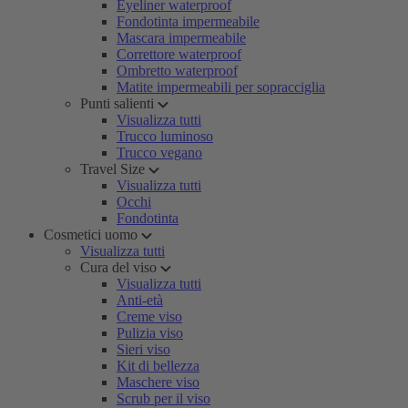
Eyeliner waterproof
Fondotinta impermeabile
Mascara impermeabile
Correttore waterproof
Ombretto waterproof
Matite impermeabili per sopracciglia
Punti salienti
Visualizza tutti
Trucco luminoso
Trucco vegano
Travel Size
Visualizza tutti
Occhi
Fondotinta
Cosmetici uomo
Visualizza tutti
Cura del viso
Visualizza tutti
Anti-età
Creme viso
Pulizia viso
Sieri viso
Kit di bellezza
Maschere viso
Scrub per il viso