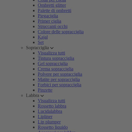
Ombretti glitter
Palette di ombretti
Piegaciglia
Primer ciglia
Struccanti occhi
Colore delle sopracciglia
Kajal
Set
Sopracciglia
Visualizza tutti
Tintura sopracciglia
Gel sopracciglia
Crema sopracciglia
Polvere per sopracciglia
Matite per sopracciglia
Forbici per sopracciglia
Pinzette
Labbra
Visualizza tutti
Rossetto labbra
Lucidalabbra
Lipliner
Lip plumper
Rossetto liquido