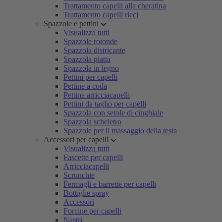
Trattamento capelli alla cheratina
Trattamento capelli ricci
Spazzole e pettini
Visualizza tutti
Spazzole rotonde
Spazzola districante
Spazzola piatta
Spazzola in legno
Pettini per capelli
Pettine a coda
Pettine arricciacapelli
Pettini da taglio per capelli
Spazzola con setole di cinghiale
Spazzola scheletro
Spazzole per il massaggio della testa
Accessori per capelli
Visualizza tutti
Fascette per capelli
Arricciacapelli
Scrunchie
Fermagli e barrette per capelli
Bottiglie spray
Accessori
Forcine per capelli
Nastri