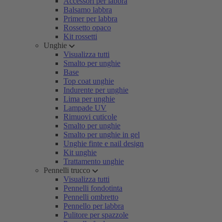
Accessori per labbra
Balsamo labbra
Primer per labbra
Rossetto opaco
Kit rossetti
Unghie
Visualizza tutti
Smalto per unghie
Base
Top coat unghie
Indurente per unghie
Lima per unghie
Lampade UV
Rimuovi cuticole
Smalto per unghie
Smalto per unghie in gel
Unghie finte e nail design
Kit unghie
Trattamento unghie
Pennelli trucco
Visualizza tutti
Pennelli fondotinta
Pennelli ombretto
Pennello per labbra
Pulitore per spazzole