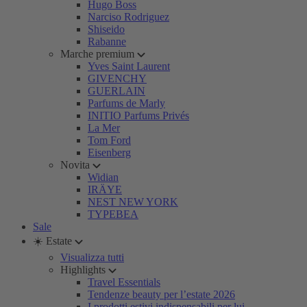
Hugo Boss
Narciso Rodriguez
Shiseido
Rabanne
Marche premium
Yves Saint Laurent
GIVENCHY
GUERLAIN
Parfums de Marly
INITIO Parfums Privés
La Mer
Tom Ford
Eisenberg
Novita
Widian
IRÄYE
NEST NEW YORK
TYPEBEA
Sale
☀️ Estate
Visualizza tutti
Highlights
Travel Essentials
Tendenze beauty per l’estate 2026
I prodotti estivi indispensabili per lui