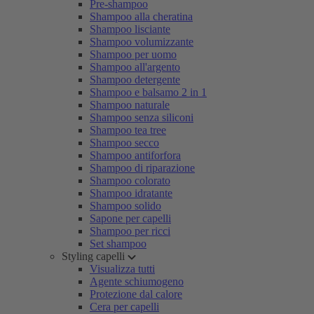
Pre-shampoo
Shampoo alla cheratina
Shampoo lisciante
Shampoo volumizzante
Shampoo per uomo
Shampoo all'argento
Shampoo detergente
Shampoo e balsamo 2 in 1
Shampoo naturale
Shampoo senza siliconi
Shampoo tea tree
Shampoo secco
Shampoo antiforfora
Shampoo di riparazione
Shampoo colorato
Shampoo idratante
Shampoo solido
Sapone per capelli
Shampoo per ricci
Set shampoo
Styling capelli
Visualizza tutti
Agente schiumogeno
Protezione dal calore
Cera per capelli