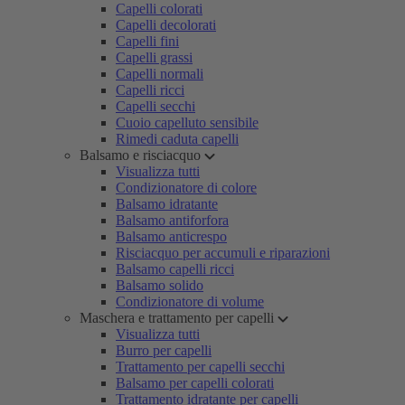
Capelli colorati
Capelli decolorati
Capelli fini
Capelli grassi
Capelli normali
Capelli ricci
Capelli secchi
Cuoio capelluto sensibile
Rimedi caduta capelli
Balsamo e risciacquo
Visualizza tutti
Condizionatore di colore
Balsamo idratante
Balsamo antiforfora
Balsamo anticrespo
Risciacquo per accumuli e riparazioni
Balsamo capelli ricci
Balsamo solido
Condizionatore di volume
Maschera e trattamento per capelli
Visualizza tutti
Burro per capelli
Trattamento per capelli secchi
Balsamo per capelli colorati
Trattamento idratante per capelli