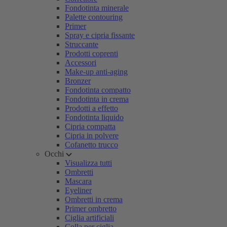
Fondotinta minerale
Palette contouring
Primer
Spray e cipria fissante
Struccante
Prodotti coprenti
Accessori
Make-up anti-aging
Bronzer
Fondotinta compatto
Fondotinta in crema
Prodotti a effetto
Fondotinta liquido
Cipria compatta
Cipria in polvere
Cofanetto trucco
Occhi
Visualizza tutti
Ombretti
Mascara
Eyeliner
Ombretti in crema
Primer ombretto
Ciglia artificiali
Colla per ciglia