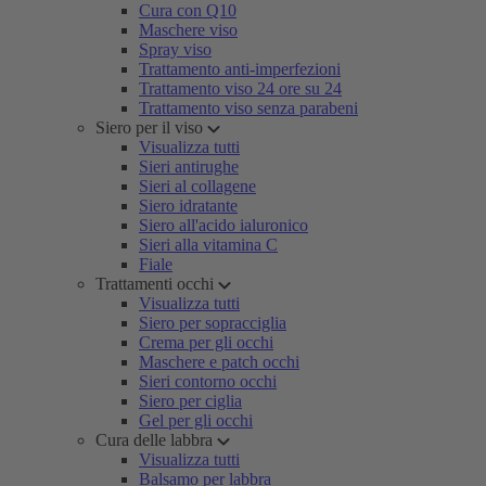
Cura con Q10
Maschere viso
Spray viso
Trattamento anti-imperfezioni
Trattamento viso 24 ore su 24
Trattamento viso senza parabeni
Siero per il viso
Visualizza tutti
Sieri antirughe
Sieri al collagene
Siero idratante
Siero all'acido ialuronico
Sieri alla vitamina C
Fiale
Trattamenti occhi
Visualizza tutti
Siero per sopracciglia
Crema per gli occhi
Maschere e patch occhi
Sieri contorno occhi
Siero per ciglia
Gel per gli occhi
Cura delle labbra
Visualizza tutti
Balsamo per labbra