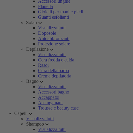
Accessori unghie
Flanella
Gioielli per mani e piedi
Guanti esfolianti
Solari
Visualizza tutti
Doposole
Autoabbronzanti
Protezione solare
Depilazione
Visualizza tutti
Cera fredda e calda
Rasoi
Cura della barba
Crema depilatoria
Bagno
Visualizza tutti
Accessori bagno
Accappatoi
Asciugamani
Trousse e beauty case
Capelli
Visualizza tutti
Shampoo
Visualizza tutti