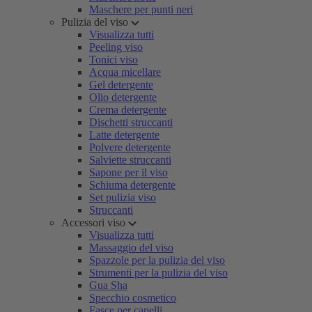
Maschere per punti neri
Pulizia del viso
Visualizza tutti
Peeling viso
Tonici viso
Acqua micellare
Gel detergente
Olio detergente
Crema detergente
Dischetti struccanti
Latte detergente
Polvere detergente
Salviette struccanti
Sapone per il viso
Schiuma detergente
Set pulizia viso
Struccanti
Accessori viso
Visualizza tutti
Massaggio del viso
Spazzole per la pulizia del viso
Strumenti per la pulizia del viso
Gua Sha
Specchio cosmetico
Fasce per capelli