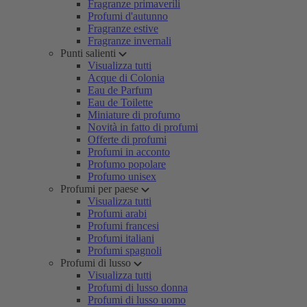
Fragranze primaverili
Profumi d'autunno
Fragranze estive
Fragranze invernali
Punti salienti
Visualizza tutti
Acque di Colonia
Eau de Parfum
Eau de Toilette
Miniature di profumo
Novità in fatto di profumi
Offerte di profumi
Profumi in acconto
Profumo popolare
Profumo unisex
Profumi per paese
Visualizza tutti
Profumi arabi
Profumi francesi
Profumi italiani
Profumi spagnoli
Profumi di lusso
Visualizza tutti
Profumi di lusso donna
Profumi di lusso uomo