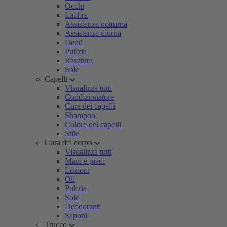
Occhi
Labbra
Assistenza notturna
Assistenza diurna
Denti
Pulizia
Rasatura
Sole
Capelli
Visualizza tutti
Condizionatore
Cura dei capelli
Shampoo
Colore dei capelli
Stile
Cura del corpo
Visualizza tutti
Mani e piedi
Lozioni
Oli
Pulizia
Sole
Deodoranti
Saponi
Trucco