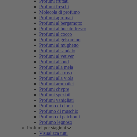
Profumi fruttati
Profumi freschi
Molecola di profumo
Profumi agrumati
Profumi al bergamotto
Profumi al bucato fresco
Profumi al cocco
Profumi al gelsomino
Profumi al mughetto
Profumi al sandalo
Profumi al vetiver
Profumi all'oud
Profumi alla mela
Profumi alla rosa
Profumi alla viola
Profumi aromatici
Profumi chypre
Profumi speziati
Profumi vanigliati
Profumo di cipria
Profumo di muschio
Profumo di patchouli
Profumo legnoso
Profumi per stagioni
Visualizza tutti