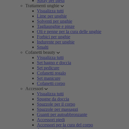
Spray per piedi
Trattamenti unghie
Visualizza tutti
Lime per unghie
Solventi per unghie
Tagliaunghie e pinze
Oli e penne per la cura delle unghie
Forbici per unghie
Indurente per unghie
Smalti
Cofanetti beauty
Visualizza tutti
Set bagno e doccia
Set pedicure
Cofanetti regalo
Set manicure
Cofanetti corpo
Accessori
Visualizza tutti
Spugne da doccia
Spazzole per il corpo
Spazzole per massaggi
Guanti per autoabbronzante
Accessori piedi
Accessori per la cura del corpo