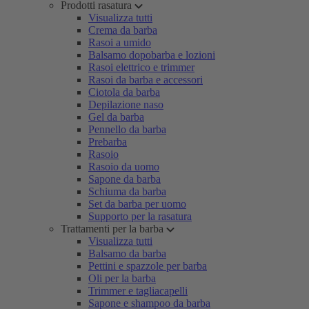
Prodotti rasatura
Visualizza tutti
Crema da barba
Rasoi a umido
Balsamo dopobarba e lozioni
Rasoi elettrico e trimmer
Rasoi da barba e accessori
Ciotola da barba
Depilazione naso
Gel da barba
Pennello da barba
Prebarba
Rasoio
Rasoio da uomo
Sapone da barba
Schiuma da barba
Set da barba per uomo
Supporto per la rasatura
Trattamenti per la barba
Visualizza tutti
Balsamo da barba
Pettini e spazzole per barba
Oli per la barba
Trimmer e tagliacapelli
Sapone e shampoo da barba