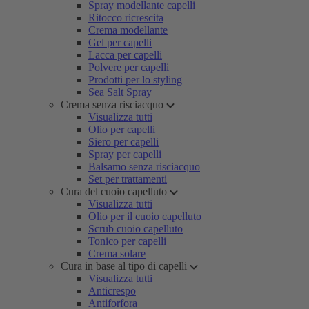
Spray modellante capelli
Ritocco ricrescita
Crema modellante
Gel per capelli
Lacca per capelli
Polvere per capelli
Prodotti per lo styling
Sea Salt Spray
Crema senza risciacquo
Visualizza tutti
Olio per capelli
Siero per capelli
Spray per capelli
Balsamo senza risciacquo
Set per trattamenti
Cura del cuoio capelluto
Visualizza tutti
Olio per il cuoio capelluto
Scrub cuoio capelluto
Tonico per capelli
Crema solare
Cura in base al tipo di capelli
Visualizza tutti
Anticrespo
Antiforfora