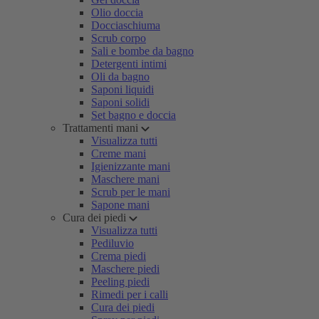
Olio doccia
Docciaschiuma
Scrub corpo
Sali e bombe da bagno
Detergenti intimi
Oli da bagno
Saponi liquidi
Saponi solidi
Set bagno e doccia
Trattamenti mani
Visualizza tutti
Creme mani
Igienizzante mani
Maschere mani
Scrub per le mani
Sapone mani
Cura dei piedi
Visualizza tutti
Pediluvio
Crema piedi
Maschere piedi
Peeling piedi
Rimedi per i calli
Cura dei piedi