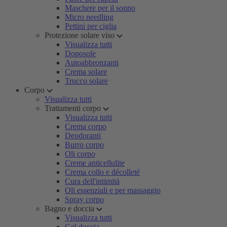
Maschere per il sonno
Micro needling
Pettini per ciglia
Protezione solare viso
Visualizza tutti
Doposole
Autoabbronzanti
Crema solare
Trucco solare
Corpo
Visualizza tutti
Trattamenti corpo
Visualizza tutti
Crema corpo
Deodoranti
Burro corpo
Oli corpo
Creme anticellulite
Crema collo e décolleté
Cura dell'intimità
Oli essenziali e per massaggio
Spray corpo
Bagno e doccia
Visualizza tutti
Gel doccia