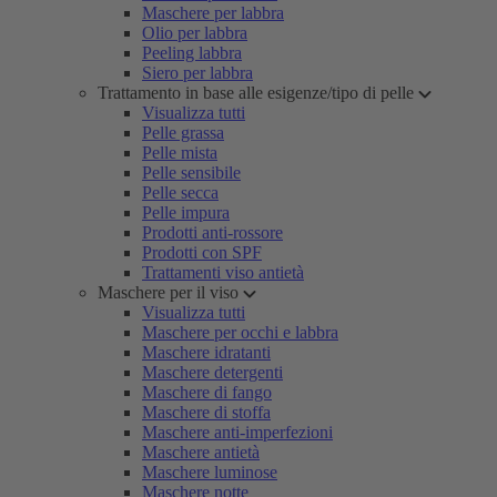
Maschere per labbra
Olio per labbra
Peeling labbra
Siero per labbra
Trattamento in base alle esigenze/tipo di pelle
Visualizza tutti
Pelle grassa
Pelle mista
Pelle sensibile
Pelle secca
Pelle impura
Prodotti anti-rossore
Prodotti con SPF
Trattamenti viso antietà
Maschere per il viso
Visualizza tutti
Maschere per occhi e labbra
Maschere idratanti
Maschere detergenti
Maschere di fango
Maschere di stoffa
Maschere anti-imperfezioni
Maschere antietà
Maschere luminose
Maschere notte