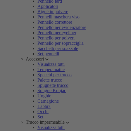
Pennello fard
Applicatori
Bignè in polvere
Pennelli maschera viso
Pennello correttore
Pennello per evidenziatore
Pennello per eyeliner
Pennello per polveri
Pennello per sopracciglia
Sacchetti per spazzole
Set pennelli
Accessori
Visualizza tutti
Temperamatite
Specchi per trucco
Palette trucco
Spugnette trucco
Spugne Konjac
Unghie
Carnagione
Labbra
Occhi
Set
Trucco impermeabile
Visualizza tutti