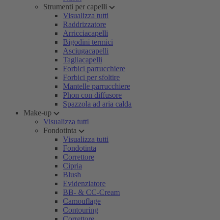
Strumenti per capelli
Visualizza tutti
Raddrizzatore
Arricciacapelli
Bigodini termici
Asciugacapelli
Tagliacapelli
Forbici parrucchiere
Forbici per sfoltire
Mantelle parrucchiere
Phon con diffusore
Spazzola ad aria calda
Make-up
Visualizza tutti
Fondotinta
Visualizza tutti
Fondotinta
Correttore
Cipria
Blush
Evidenziatore
BB- & CC-Cream
Camouflage
Contouring
Correttore