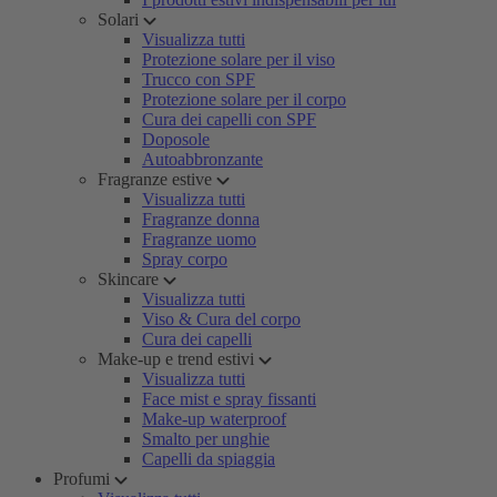
Solari
Visualizza tutti
Protezione solare per il viso
Trucco con SPF
Protezione solare per il corpo
Cura dei capelli con SPF
Doposole
Autoabbronzante
Fragranze estive
Visualizza tutti
Fragranze donna
Fragranze uomo
Spray corpo
Skincare
Visualizza tutti
Viso & Cura del corpo
Cura dei capelli
Make-up e trend estivi
Visualizza tutti
Face mist e spray fissanti
Make-up waterproof
Smalto per unghie
Capelli da spiaggia
Profumi