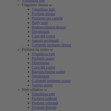
Visualizza tutti
Fragranze donna
Visualizza tutti
Profumi donna
Profumo per capelli
Body mist
Bagnoschiuma donna
Deodoranti
Cura del corpo
Saponi profumati
Cofanetti profumo donna
Profumi da uomo
Visualizza tutti
Profumi uomo
Dopobarba
Cura del corpo
Bagnoschiuma uomo
Deodoranti
Cofanetti profumo uomo
Saponi uomo
Note olfattive
Visualizza tutti
Profumi ambrati
Profumi orientali
Profumi floreali