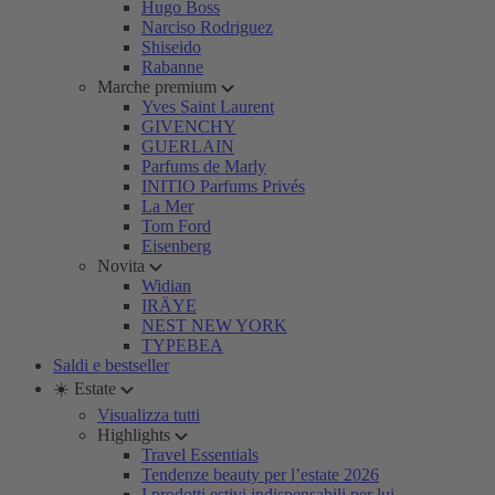
Hugo Boss
Narciso Rodriguez
Shiseido
Rabanne
Marche premium
Yves Saint Laurent
GIVENCHY
GUERLAIN
Parfums de Marly
INITIO Parfums Privés
La Mer
Tom Ford
Eisenberg
Novita
Widian
IRÄYE
NEST NEW YORK
TYPEBEA
Saldi e bestseller
☀️ Estate
Visualizza tutti
Highlights
Travel Essentials
Tendenze beauty per l’estate 2026
I prodotti estivi indispensabili per lui