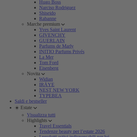
Hugo Boss
Narciso Rodriguez
Shiseido
Rabanne
Marche premium
Yves Saint Laurent
GIVENCHY
GUERLAIN
Parfums de Marly
INITIO Parfums Privés
La Mer
Tom Ford
Eisenberg
Novita
Widian
IRÄYE
NEST NEW YORK
TYPEBEA
Saldi e bestseller
☀️ Estate
Visualizza tutti
Highlights
Travel Essentials
Tendenze beauty per l’estate 2026
I prodotti estivi indispensabili per lui