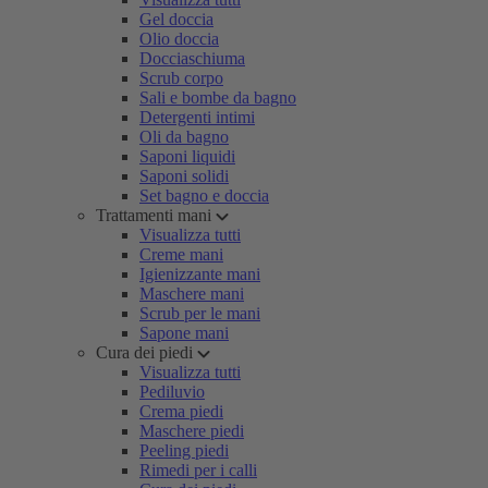
Gel doccia
Olio doccia
Docciaschiuma
Scrub corpo
Sali e bombe da bagno
Detergenti intimi
Oli da bagno
Saponi liquidi
Saponi solidi
Set bagno e doccia
Trattamenti mani
Visualizza tutti
Creme mani
Igienizzante mani
Maschere mani
Scrub per le mani
Sapone mani
Cura dei piedi
Visualizza tutti
Pediluvio
Crema piedi
Maschere piedi
Peeling piedi
Rimedi per i calli