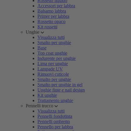
Rossetto liquido
Accessori per labbra
Balsamo labbra
Primer per labbra
Rossetto opaco
Kit rossetti
Unghie
Visualizza tutti
Smalto per unghie
Base
Top coat unghie
Indurente per unghie
Lima per unghie
Lampade UV
Rimuovi cuticole
Smalto per unghie
Smalto per unghie in gel
Unghie finte e nail design
Kit unghie
Trattamento unghie
Pennelli trucco
Visualizza tutti
Pennelli fondotinta
Pennelli ombretto
Pennello per labbra