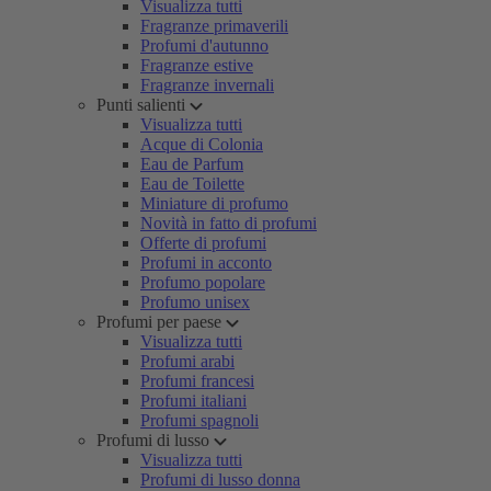
Visualizza tutti
Fragranze primaverili
Profumi d'autunno
Fragranze estive
Fragranze invernali
Punti salienti
Visualizza tutti
Acque di Colonia
Eau de Parfum
Eau de Toilette
Miniature di profumo
Novità in fatto di profumi
Offerte di profumi
Profumi in acconto
Profumo popolare
Profumo unisex
Profumi per paese
Visualizza tutti
Profumi arabi
Profumi francesi
Profumi italiani
Profumi spagnoli
Profumi di lusso
Visualizza tutti
Profumi di lusso donna