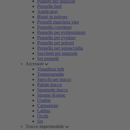
Pulitore per spazzole
Pennello fard
Applicatori
Bignè in polvere
Pennelli maschera viso
Pennello correttore
Pennello per evidenziatore
Pennello per eyeliner
Pennello per polveri
Pennello per sopracciglia
Sacchetti per spazzole
Set pennelli
Accessori
Visualizza tutti
Temperamatite
Specchi per trucco
Palette trucco
Spugnette trucco
Spugne Konjac
Unghie
Carnagione
Labbra
Occhi
Set
Trucco impermeabile