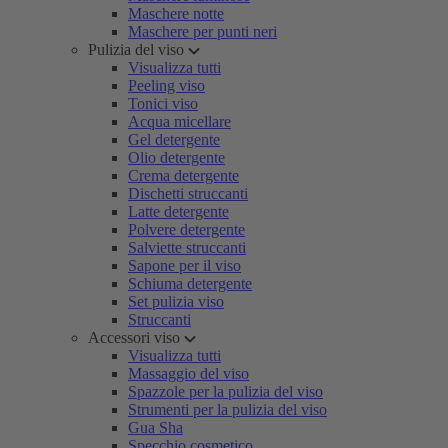
Maschere notte
Maschere per punti neri
Pulizia del viso
Visualizza tutti
Peeling viso
Tonici viso
Acqua micellare
Gel detergente
Olio detergente
Crema detergente
Dischetti struccanti
Latte detergente
Polvere detergente
Salviette struccanti
Sapone per il viso
Schiuma detergente
Set pulizia viso
Struccanti
Accessori viso
Visualizza tutti
Massaggio del viso
Spazzole per la pulizia del viso
Strumenti per la pulizia del viso
Gua Sha
Specchio cosmetico