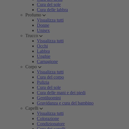
Cura del sole
Cura delle labbra
Profumo
Visualizza tutti
Donne
Unisex
Trucco
Visualizza tutti
Occhi
Labbra
Unghie
Carnagione
Corpo
Visualizza tutti
Cura del corpo
Pulizia
Cura del sole
Cura delle mani e dei piedi
Gentiluomini
Gravidanza e cura del bambino
Capelli
Visualizza tutti
Colorazione
Condizionatore
Cura dei capelli