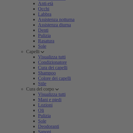
Anti-età
Occhi
Labbra
Assistenza notturna
Assistenza diurna
Denti
Pulizia
Rasatura
Sole
Capelli
Visualizza tutti
Condizionatore
Cura dei capelli
Shampoo
Colore dei capelli
Stile
Cura del corpo
Visualizza tutti
Mani e piedi
Lozioni
Oli
Pulizia
Sole
Deodoranti
Saponi