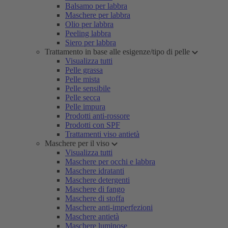
Balsamo per labbra
Maschere per labbra
Olio per labbra
Peeling labbra
Siero per labbra
Trattamento in base alle esigenze/tipo di pelle
Visualizza tutti
Pelle grassa
Pelle mista
Pelle sensibile
Pelle secca
Pelle impura
Prodotti anti-rossore
Prodotti con SPF
Trattamenti viso antietà
Maschere per il viso
Visualizza tutti
Maschere per occhi e labbra
Maschere idratanti
Maschere detergenti
Maschere di fango
Maschere di stoffa
Maschere anti-imperfezioni
Maschere antietà
Maschere luminose