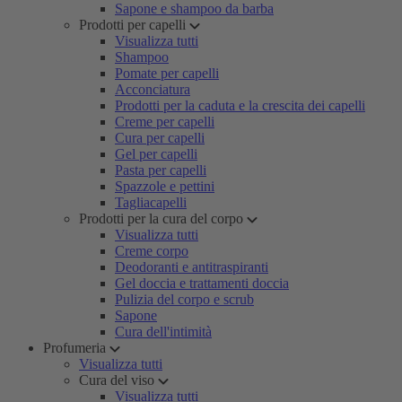
Sapone e shampoo da barba
Prodotti per capelli
Visualizza tutti
Shampoo
Pomate per capelli
Acconciatura
Prodotti per la caduta e la crescita dei capelli
Creme per capelli
Cura per capelli
Gel per capelli
Pasta per capelli
Spazzole e pettini
Tagliacapelli
Prodotti per la cura del corpo
Visualizza tutti
Creme corpo
Deodoranti e antitraspiranti
Gel doccia e trattamenti doccia
Pulizia del corpo e scrub
Sapone
Cura dell'intimità
Profumeria
Visualizza tutti
Cura del viso
Visualizza tutti