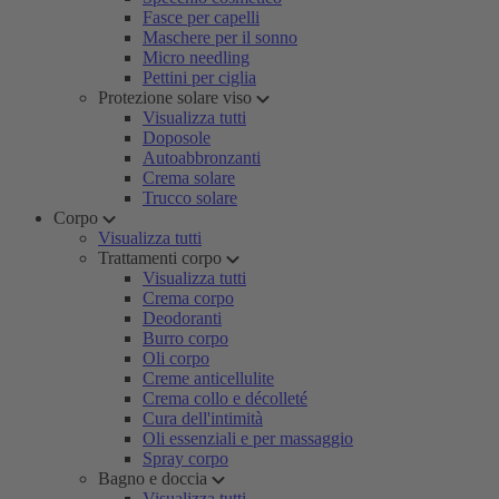
Fasce per capelli
Maschere per il sonno
Micro needling
Pettini per ciglia
Protezione solare viso
Visualizza tutti
Doposole
Autoabbronzanti
Crema solare
Trucco solare
Corpo
Visualizza tutti
Trattamenti corpo
Visualizza tutti
Crema corpo
Deodoranti
Burro corpo
Oli corpo
Creme anticellulite
Crema collo e décolleté
Cura dell'intimità
Oli essenziali e per massaggio
Spray corpo
Bagno e doccia
Visualizza tutti