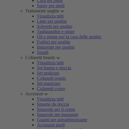
Cura dei piedi
Spray per piedi
Trattamenti unghie
Visualizza tutti
Lime per unghie
Solventi per unghie
Tagliaunghie e pinze
Oli e penne per la cura delle unghie
Forbici per unghie
Indurente per unghie
Smalti
Cofanetti beauty
Visualizza tutti
Set bagno e doccia
Set pedicure
Cofanetti regalo
Set manicure
Cofanetti corpo
Accessori
Visualizza tutti
Spugne da doccia
Spazzole per il corpo
Spazzole per massaggi
Guanti per autoabbronzante
Accessori piedi