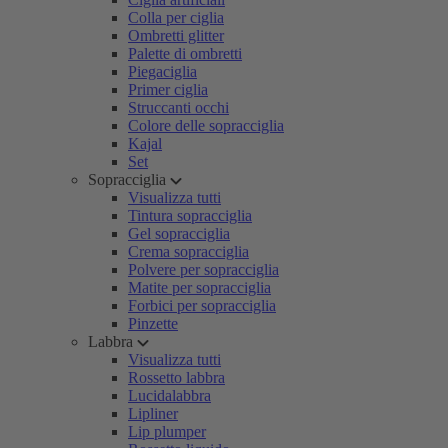
Colla per ciglia
Ombretti glitter
Palette di ombretti
Piegaciglia
Primer ciglia
Struccanti occhi
Colore delle sopracciglia
Kajal
Set
Sopracciglia
Visualizza tutti
Tintura sopracciglia
Gel sopracciglia
Crema sopracciglia
Polvere per sopracciglia
Matite per sopracciglia
Forbici per sopracciglia
Pinzette
Labbra
Visualizza tutti
Rossetto labbra
Lucidalabbra
Lipliner
Lip plumper