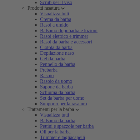
Scrub per il viso
Prodotti rasatura
Visualizza tutti
Crema da barba
Rasoi a umido
Balsamo dopobarba e lozioni
Rasoi elettrico e trimmer
Rasoi da barba e accessori
Ciotola da barba
Depilazione naso
Gel da barba
Pennello da barba
Prebarba
Rasoio
Rasoio da uomo
Sapone da barba
Schiuma da barba
Set da barba per uomo
Supporto per la rasatura
Trattamenti per la barba
Visualizza tutti
Balsamo da barba
Pettini e spazzole per barba
Oli per la barba
Trimmer e tagliacapelli