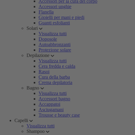
Accessori per la cura del corpo
Accessori unghie
Flanella
Gioielli per mani e piedi
Guanti esfolianti
Solari
Visualizza tutti
Doposole
Autoabbronzanti
Protezione solare
Depilazione
Visualizza tutti
Cera fredda e calda
Rasoi
Cura della barba
Crema depilatoria
Bagno
Visualizza tutti
Accessori bagno
Accappatoi
Asciugamani
Trousse e beauty case
Capelli
Visualizza tutti
Shampoo