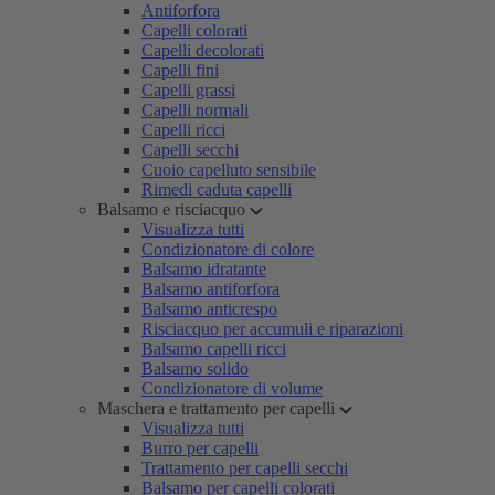
Antiforfora
Capelli colorati
Capelli decolorati
Capelli fini
Capelli grassi
Capelli normali
Capelli ricci
Capelli secchi
Cuoio capelluto sensibile
Rimedi caduta capelli
Balsamo e risciacquo
Visualizza tutti
Condizionatore di colore
Balsamo idratante
Balsamo antiforfora
Balsamo anticrespo
Risciacquo per accumuli e riparazioni
Balsamo capelli ricci
Balsamo solido
Condizionatore di volume
Maschera e trattamento per capelli
Visualizza tutti
Burro per capelli
Trattamento per capelli secchi
Balsamo per capelli colorati