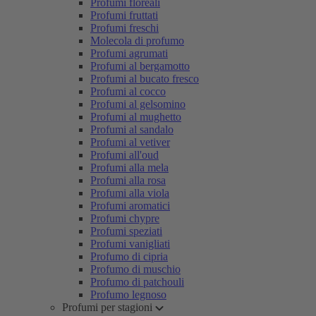
Profumi floreali
Profumi fruttati
Profumi freschi
Molecola di profumo
Profumi agrumati
Profumi al bergamotto
Profumi al bucato fresco
Profumi al cocco
Profumi al gelsomino
Profumi al mughetto
Profumi al sandalo
Profumi al vetiver
Profumi all'oud
Profumi alla mela
Profumi alla rosa
Profumi alla viola
Profumi aromatici
Profumi chypre
Profumi speziati
Profumi vanigliati
Profumo di cipria
Profumo di muschio
Profumo di patchouli
Profumo legnoso
Profumi per stagioni