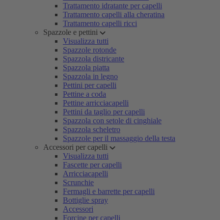
Trattamento idratante per capelli
Trattamento capelli alla cheratina
Trattamento capelli ricci
Spazzole e pettini
Visualizza tutti
Spazzole rotonde
Spazzola districante
Spazzola piatta
Spazzola in legno
Pettini per capelli
Pettine a coda
Pettine arricciacapelli
Pettini da taglio per capelli
Spazzola con setole di cinghiale
Spazzola scheletro
Spazzole per il massaggio della testa
Accessori per capelli
Visualizza tutti
Fascette per capelli
Arricciacapelli
Scrunchie
Fermagli e barrette per capelli
Bottiglie spray
Accessori
Forcine per capelli