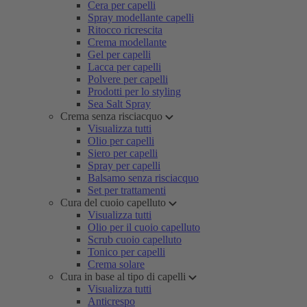
Cera per capelli
Spray modellante capelli
Ritocco ricrescita
Crema modellante
Gel per capelli
Lacca per capelli
Polvere per capelli
Prodotti per lo styling
Sea Salt Spray
Crema senza risciacquo
Visualizza tutti
Olio per capelli
Siero per capelli
Spray per capelli
Balsamo senza risciacquo
Set per trattamenti
Cura del cuoio capelluto
Visualizza tutti
Olio per il cuoio capelluto
Scrub cuoio capelluto
Tonico per capelli
Crema solare
Cura in base al tipo di capelli
Visualizza tutti
Anticrespo