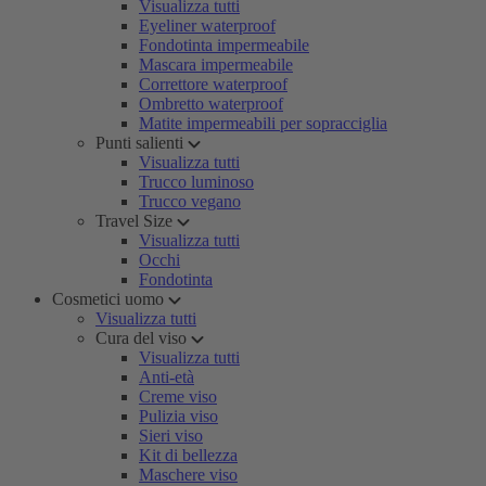
Visualizza tutti
Eyeliner waterproof
Fondotinta impermeabile
Mascara impermeabile
Correttore waterproof
Ombretto waterproof
Matite impermeabili per sopracciglia
Punti salienti
Visualizza tutti
Trucco luminoso
Trucco vegano
Travel Size
Visualizza tutti
Occhi
Fondotinta
Cosmetici uomo
Visualizza tutti
Cura del viso
Visualizza tutti
Anti-età
Creme viso
Pulizia viso
Sieri viso
Kit di bellezza
Maschere viso