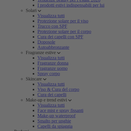
I prodotti estivi indispensabili per lui
Solari
Visualizza tutti
Protezione solare per il viso
Trucco con SPF
Protezione solare per il corpo
Cura dei capelli con SPF
Doposole
Autoabbronzante
Fragranze estive
Visualizza tutti
Fragranze donna
Fragranze uomo
Spray corpo
Skincare
Visualizza tutti
Viso & Cura del corpo
Cura dei capelli
Make-up e trend estivi
Visualizza tutti
Face mist e spray fissanti
Make-up waterproof
Smalto per unghie
Capelli da spiaggia