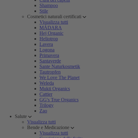
Shampoo
Stile
Cosmetici naturali certificati
Visualizza tutti
MÁDARA
Hej Organic
Heliotrop
Lavera
Logona
Primavera
Santaverde
Sante Naturkosmetik
Tautropfen
We Love The Planet
Weleda
Mukti Organics
Cattier
GG's True Organics
Trilogy
Zao
Salute
Visualizza tutti
Bende e Medicazione
Visualizza tutti