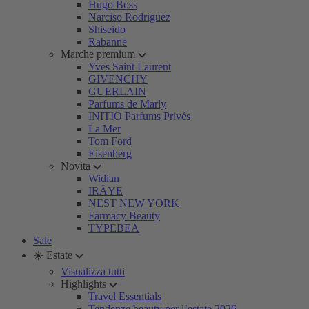
Hugo Boss
Narciso Rodriguez
Shiseido
Rabanne
Marche premium
Yves Saint Laurent
GIVENCHY
GUERLAIN
Parfums de Marly
INITIO Parfums Privés
La Mer
Tom Ford
Eisenberg
Novita
Widian
IRÄYE
NEST NEW YORK
Farmacy Beauty
TYPEBEA
Sale
☀️ Estate
Visualizza tutti
Highlights
Travel Essentials
Tendenze beauty per l’estate 2026