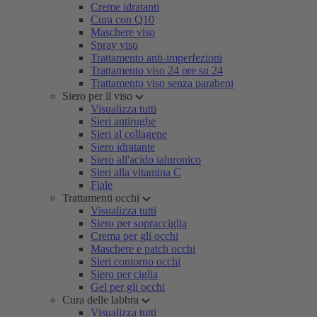
Creme idratanti
Cura con Q10
Maschere viso
Spray viso
Trattamento anti-imperfezioni
Trattamento viso 24 ore su 24
Trattamento viso senza parabeni
Siero per il viso
Visualizza tutti
Sieri antirughe
Sieri al collagene
Siero idratante
Siero all'acido ialuronico
Sieri alla vitamina C
Fiale
Trattamenti occhi
Visualizza tutti
Siero per sopracciglia
Crema per gli occhi
Maschere e patch occhi
Sieri contorno occhi
Siero per ciglia
Gel per gli occhi
Cura delle labbra
Visualizza tutti