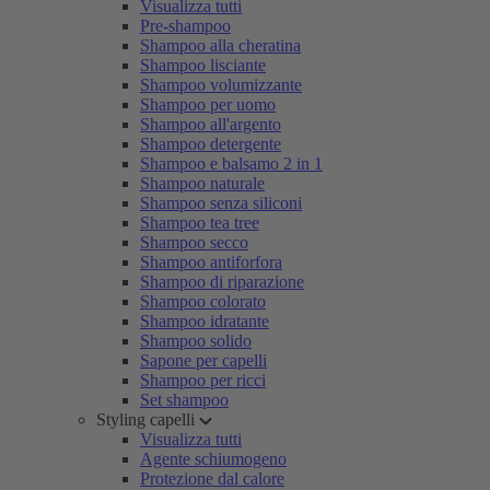
Visualizza tutti
Pre-shampoo
Shampoo alla cheratina
Shampoo lisciante
Shampoo volumizzante
Shampoo per uomo
Shampoo all'argento
Shampoo detergente
Shampoo e balsamo 2 in 1
Shampoo naturale
Shampoo senza siliconi
Shampoo tea tree
Shampoo secco
Shampoo antiforfora
Shampoo di riparazione
Shampoo colorato
Shampoo idratante
Shampoo solido
Sapone per capelli
Shampoo per ricci
Set shampoo
Styling capelli
Visualizza tutti
Agente schiumogeno
Protezione dal calore