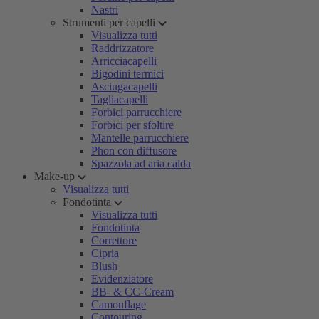
Nastri
Strumenti per capelli
Visualizza tutti
Raddrizzatore
Arricciacapelli
Bigodini termici
Asciugacapelli
Tagliacapelli
Forbici parrucchiere
Forbici per sfoltire
Mantelle parrucchiere
Phon con diffusore
Spazzola ad aria calda
Make-up
Visualizza tutti
Fondotinta
Visualizza tutti
Fondotinta
Correttore
Cipria
Blush
Evidenziatore
BB- & CC-Cream
Camouflage
Contouring