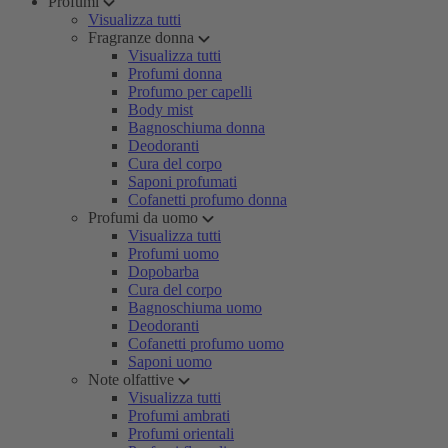
Profumi
Visualizza tutti
Fragranze donna
Visualizza tutti
Profumi donna
Profumo per capelli
Body mist
Bagnoschiuma donna
Deodoranti
Cura del corpo
Saponi profumati
Cofanetti profumo donna
Profumi da uomo
Visualizza tutti
Profumi uomo
Dopobarba
Cura del corpo
Bagnoschiuma uomo
Deodoranti
Cofanetti profumo uomo
Saponi uomo
Note olfattive
Visualizza tutti
Profumi ambrati
Profumi orientali