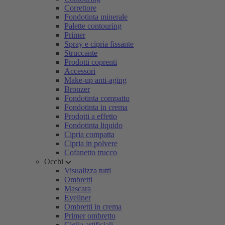
Correttore
Fondotinta minerale
Palette contouring
Primer
Spray e cipria fissante
Struccante
Prodotti coprenti
Accessori
Make-up anti-aging
Bronzer
Fondotinta compatto
Fondotinta in crema
Prodotti a effetto
Fondotinta liquido
Cipria compatta
Cipria in polvere
Cofanetto trucco
Occhi
Visualizza tutti
Ombretti
Mascara
Eyeliner
Ombretti in crema
Primer ombretto
Ciglia artificiali