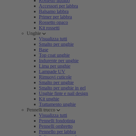
Rossetto liquido
Accessori per labbra
Balsamo labbra
Primer per labbra
Rossetto opaco
Kit rossetti
Unghie
Visualizza tutti
Smalto per unghie
Base
Top coat unghie
Indurente per unghie
Lima per unghie
Lampade UV
Rimuovi cuticole
Smalto per unghie
Smalto per unghie in gel
Unghie finte e nail design
Kit unghie
Trattamento unghie
Pennelli trucco
Visualizza tutti
Pennelli fondotinta
Pennelli ombretto
Pennello per labbra