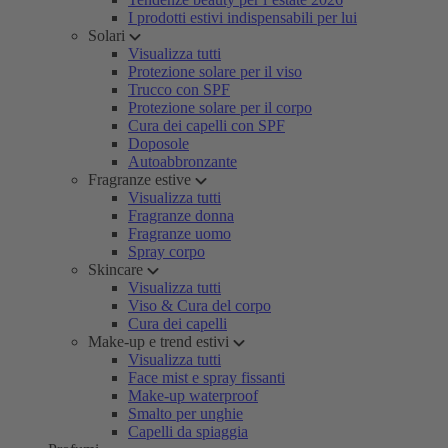
I prodotti estivi indispensabili per lui
Solari
Visualizza tutti
Protezione solare per il viso
Trucco con SPF
Protezione solare per il corpo
Cura dei capelli con SPF
Doposole
Autoabbronzante
Fragranze estive
Visualizza tutti
Fragranze donna
Fragranze uomo
Spray corpo
Skincare
Visualizza tutti
Viso & Cura del corpo
Cura dei capelli
Make-up e trend estivi
Visualizza tutti
Face mist e spray fissanti
Make-up waterproof
Smalto per unghie
Capelli da spiaggia