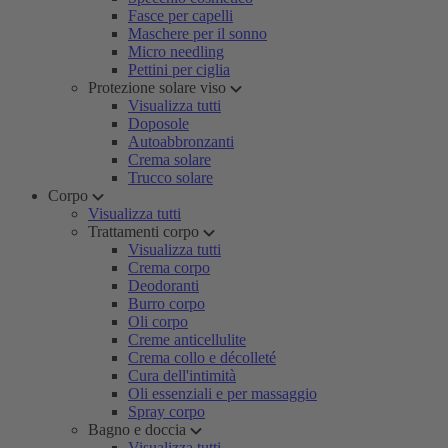
Fasce per capelli
Maschere per il sonno
Micro needling
Pettini per ciglia
Protezione solare viso
Visualizza tutti
Doposole
Autoabbronzanti
Crema solare
Trucco solare
Corpo
Visualizza tutti
Trattamenti corpo
Visualizza tutti
Crema corpo
Deodoranti
Burro corpo
Oli corpo
Creme anticellulite
Crema collo e décolleté
Cura dell'intimità
Oli essenziali e per massaggio
Spray corpo
Bagno e doccia
Visualizza tutti