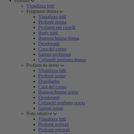
Profumi
Visualizza tutti
Fragranze donna
Visualizza tutti
Profumi donna
Profumo per capelli
Body mist
Bagnoschiuma donna
Deodoranti
Cura del corpo
Saponi profumati
Cofanetti profumo donna
Profumi da uomo
Visualizza tutti
Profumi uomo
Dopobarba
Cura del corpo
Bagnoschiuma uomo
Deodoranti
Cofanetti profumo uomo
Saponi uomo
Note olfattive
Visualizza tutti
Profumi ambrati
Profumi orientali