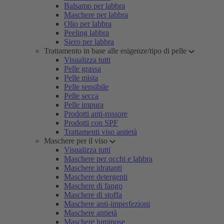
Balsamo per labbra
Maschere per labbra
Olio per labbra
Peeling labbra
Siero per labbra
Trattamento in base alle esigenze/tipo di pelle
Visualizza tutti
Pelle grassa
Pelle mista
Pelle sensibile
Pelle secca
Pelle impura
Prodotti anti-rossore
Prodotti con SPF
Trattamenti viso antietà
Maschere per il viso
Visualizza tutti
Maschere per occhi e labbra
Maschere idratanti
Maschere detergenti
Maschere di fango
Maschere di stoffa
Maschere anti-imperfezioni
Maschere antietà
Maschere luminose