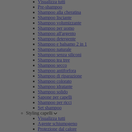
Visualizza tutti
Pre-shampoo
Shampoo alla cheratina
Shampoo lisciante
Shampoo volumizzante
Shampoo per uomo
Shampoo all'argento
Shampoo detergente
Shampoo e balsamo 2 in 1
Shampoo naturale
Shampoo senza siliconi
Shampoo tea tree
Shampoo secco
Shampoo antiforfora
Shampoo di riparazione
Shampoo colorato
Shampoo idratante
Shampoo solido
Sapone per capelli
Shampoo per ricci
Set shampoo
Styling capelli
Visualizza tutti
Agente schiumogeno
Protezione dal calore