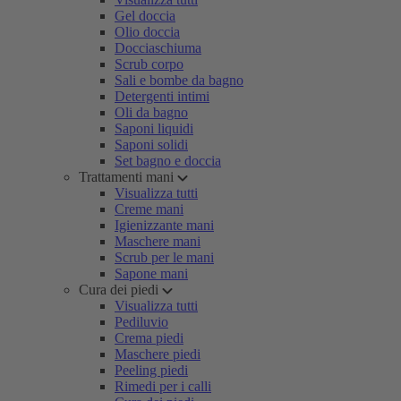
Gel doccia
Olio doccia
Docciaschiuma
Scrub corpo
Sali e bombe da bagno
Detergenti intimi
Oli da bagno
Saponi liquidi
Saponi solidi
Set bagno e doccia
Trattamenti mani
Visualizza tutti
Creme mani
Igienizzante mani
Maschere mani
Scrub per le mani
Sapone mani
Cura dei piedi
Visualizza tutti
Pediluvio
Crema piedi
Maschere piedi
Peeling piedi
Rimedi per i calli