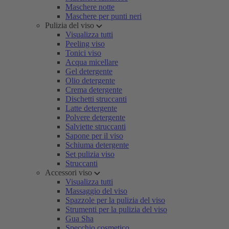
Maschere notte
Maschere per punti neri
Pulizia del viso
Visualizza tutti
Peeling viso
Tonici viso
Acqua micellare
Gel detergente
Olio detergente
Crema detergente
Dischetti struccanti
Latte detergente
Polvere detergente
Salviette struccanti
Sapone per il viso
Schiuma detergente
Set pulizia viso
Struccanti
Accessori viso
Visualizza tutti
Massaggio del viso
Spazzole per la pulizia del viso
Strumenti per la pulizia del viso
Gua Sha
Specchio cosmetico