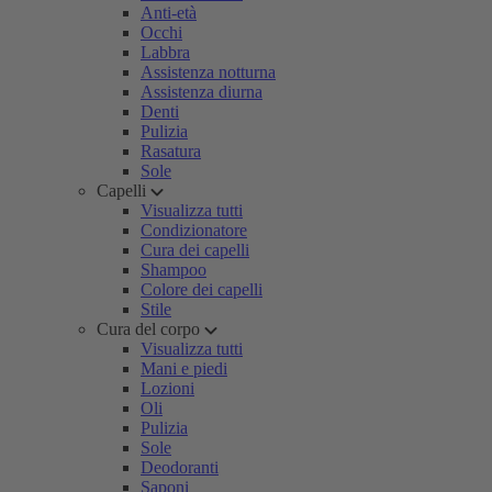
Anti-età
Occhi
Labbra
Assistenza notturna
Assistenza diurna
Denti
Pulizia
Rasatura
Sole
Capelli
Visualizza tutti
Condizionatore
Cura dei capelli
Shampoo
Colore dei capelli
Stile
Cura del corpo
Visualizza tutti
Mani e piedi
Lozioni
Oli
Pulizia
Sole
Deodoranti
Saponi