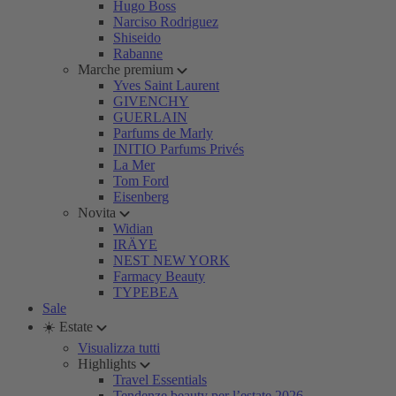
Hugo Boss
Narciso Rodriguez
Shiseido
Rabanne
Marche premium
Yves Saint Laurent
GIVENCHY
GUERLAIN
Parfums de Marly
INITIO Parfums Privés
La Mer
Tom Ford
Eisenberg
Novita
Widian
IRÄYE
NEST NEW YORK
Farmacy Beauty
TYPEBEA
Sale
☀️ Estate
Visualizza tutti
Highlights
Travel Essentials
Tendenze beauty per l’estate 2026