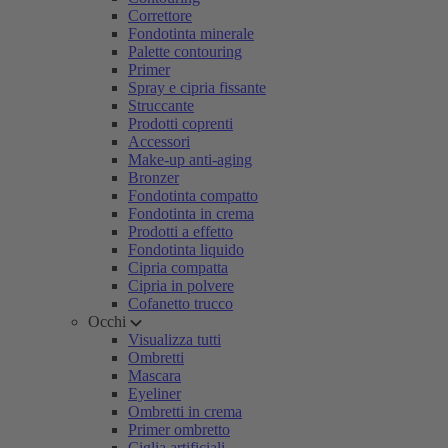
Correttore
Fondotinta minerale
Palette contouring
Primer
Spray e cipria fissante
Struccante
Prodotti coprenti
Accessori
Make-up anti-aging
Bronzer
Fondotinta compatto
Fondotinta in crema
Prodotti a effetto
Fondotinta liquido
Cipria compatta
Cipria in polvere
Cofanetto trucco
Occhi
Visualizza tutti
Ombretti
Mascara
Eyeliner
Ombretti in crema
Primer ombretto
Ciglia artificiali