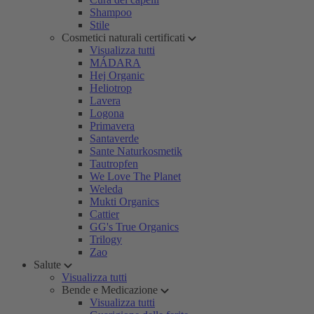
Shampoo
Stile
Cosmetici naturali certificati
Visualizza tutti
MÁDARA
Hej Organic
Heliotrop
Lavera
Logona
Primavera
Santaverde
Sante Naturkosmetik
Tautropfen
We Love The Planet
Weleda
Mukti Organics
Cattier
GG's True Organics
Trilogy
Zao
Salute
Visualizza tutti
Bende e Medicazione
Visualizza tutti