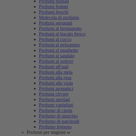
Profumi floreali
Profumi fruttati
Profumi freschi
Molecola di profumo
Profumi agrumati
Profumi al bergamotto
Profumi al bucato fresco
Profumi al cocco
Profumi al gelsomino
Profumi al mughetto
Profumi al sandalo
Profumi al vetiver
Profumi all'oud
Profumi alla mela
Profumi alla rosa
Profumi alla viola
Profumi aromatici
Profumi chypre
Profumi speziati
Profumi vanigliati
Profumo di cipria
Profumo di muschio
Profumo di patchouli
Profumo legnoso
Profumi per stagioni