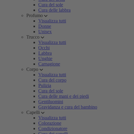
Cura del sole
Cura delle labbra
Profumo
Visualizza tutti
Donne
Unisex
Trucco
Visualizza tutti
Occhi
Labbra
Unghie
Carnagione
Corpo
Visualizza tutti
Cura del corpo
Pulizia
Cura del sole
Cura delle mani e dei piedi
Gentiluomini
Gravidanza e cura del bambino
Capelli
Visualizza tutti
Colorazione
Condizionatore
Cura dei capelli