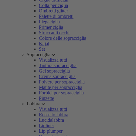
Colla per ciglia
Ombretti glitter
Palette di ombretti
Piegaciglia
Primer ciglia
Struccanti occhi
Colore delle sopracciglia
Kajal
Set
Sopracciglia
Visualizza tutti
Tintura sopracciglia
Gel sopracciglia
Crema sopracciglia
Polvere per sopracciglia
Matite per sopracciglia
Forbici per sopracciglia
Pinzette
Labbra
Visualizza tutti
Rossetto labbra
Lucidalabbra
Lipliner
Lip plumper