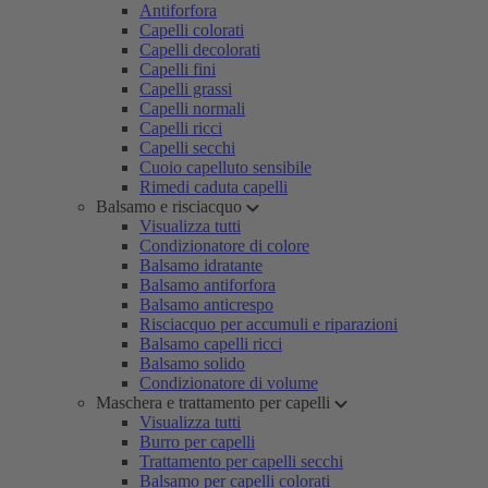
Antiforfora
Capelli colorati
Capelli decolorati
Capelli fini
Capelli grassi
Capelli normali
Capelli ricci
Capelli secchi
Cuoio capelluto sensibile
Rimedi caduta capelli
Balsamo e risciacquo
Visualizza tutti
Condizionatore di colore
Balsamo idratante
Balsamo antiforfora
Balsamo anticrespo
Risciacquo per accumuli e riparazioni
Balsamo capelli ricci
Balsamo solido
Condizionatore di volume
Maschera e trattamento per capelli
Visualizza tutti
Burro per capelli
Trattamento per capelli secchi
Balsamo per capelli colorati