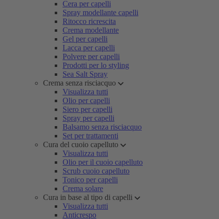
Cera per capelli
Spray modellante capelli
Ritocco ricrescita
Crema modellante
Gel per capelli
Lacca per capelli
Polvere per capelli
Prodotti per lo styling
Sea Salt Spray
Crema senza risciacquo
Visualizza tutti
Olio per capelli
Siero per capelli
Spray per capelli
Balsamo senza risciacquo
Set per trattamenti
Cura del cuoio capelluto
Visualizza tutti
Olio per il cuoio capelluto
Scrub cuoio capelluto
Tonico per capelli
Crema solare
Cura in base al tipo di capelli
Visualizza tutti
Anticrespo