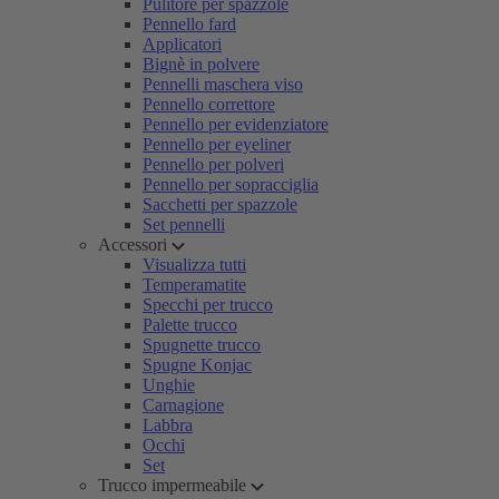
Pulitore per spazzole
Pennello fard
Applicatori
Bignè in polvere
Pennelli maschera viso
Pennello correttore
Pennello per evidenziatore
Pennello per eyeliner
Pennello per polveri
Pennello per sopracciglia
Sacchetti per spazzole
Set pennelli
Accessori
Visualizza tutti
Temperamatite
Specchi per trucco
Palette trucco
Spugnette trucco
Spugne Konjac
Unghie
Carnagione
Labbra
Occhi
Set
Trucco impermeabile