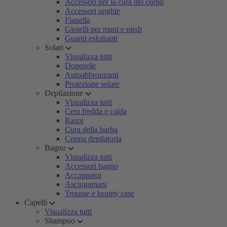
Accessori per la cura del corpo
Accessori unghie
Flanella
Gioielli per mani e piedi
Guanti esfolianti
Solari
Visualizza tutti
Doposole
Autoabbronzanti
Protezione solare
Depilazione
Visualizza tutti
Cera fredda e calda
Rasoi
Cura della barba
Crema depilatoria
Bagno
Visualizza tutti
Accessori bagno
Accappatoi
Asciugamani
Trousse e beauty case
Capelli
Visualizza tutti
Shampoo