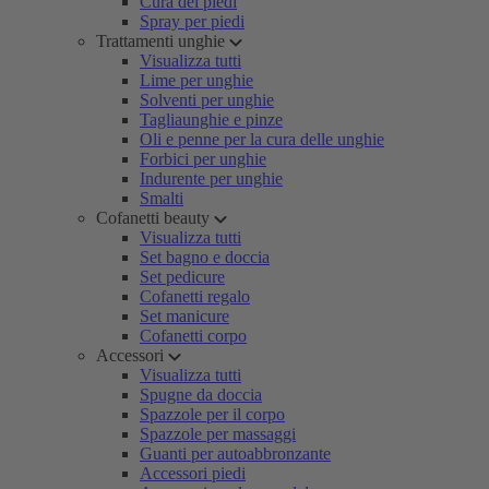
Cura dei piedi
Spray per piedi
Trattamenti unghie
Visualizza tutti
Lime per unghie
Solventi per unghie
Tagliaunghie e pinze
Oli e penne per la cura delle unghie
Forbici per unghie
Indurente per unghie
Smalti
Cofanetti beauty
Visualizza tutti
Set bagno e doccia
Set pedicure
Cofanetti regalo
Set manicure
Cofanetti corpo
Accessori
Visualizza tutti
Spugne da doccia
Spazzole per il corpo
Spazzole per massaggi
Guanti per autoabbronzante
Accessori piedi