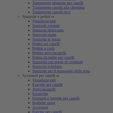
Trattamento idratante per capelli
Trattamento capelli alla cheratina
Trattamento capelli ricci
Spazzole e pettini
Visualizza tutti
Spazzole rotonde
Spazzola districante
Spazzola piatta
Spazzola in legno
Pettini per capelli
Pettine a coda
Pettine arricciacapelli
Pettini da taglio per capelli
Spazzola con setole di cinghiale
Spazzola scheletro
Spazzole per il massaggio della testa
Accessori per capelli
Visualizza tutti
Fascette per capelli
Arricciacapelli
Scrunchie
Fermagli e barrette per capelli
Bottiglie spray
Accessori
Forcine per capelli