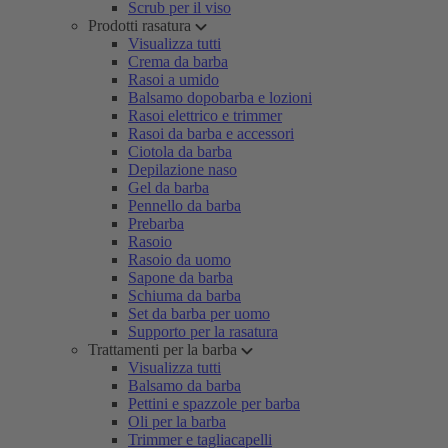
Scrub per il viso
Prodotti rasatura
Visualizza tutti
Crema da barba
Rasoi a umido
Balsamo dopobarba e lozioni
Rasoi elettrico e trimmer
Rasoi da barba e accessori
Ciotola da barba
Depilazione naso
Gel da barba
Pennello da barba
Prebarba
Rasoio
Rasoio da uomo
Sapone da barba
Schiuma da barba
Set da barba per uomo
Supporto per la rasatura
Trattamenti per la barba
Visualizza tutti
Balsamo da barba
Pettini e spazzole per barba
Oli per la barba
Trimmer e tagliacapelli