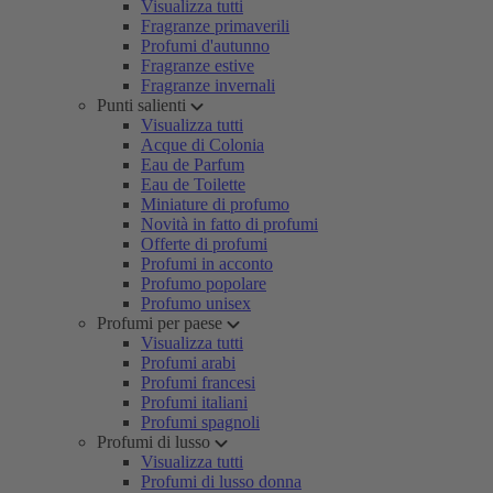
Visualizza tutti
Fragranze primaverili
Profumi d'autunno
Fragranze estive
Fragranze invernali
Punti salienti
Visualizza tutti
Acque di Colonia
Eau de Parfum
Eau de Toilette
Miniature di profumo
Novità in fatto di profumi
Offerte di profumi
Profumi in acconto
Profumo popolare
Profumo unisex
Profumi per paese
Visualizza tutti
Profumi arabi
Profumi francesi
Profumi italiani
Profumi spagnoli
Profumi di lusso
Visualizza tutti
Profumi di lusso donna