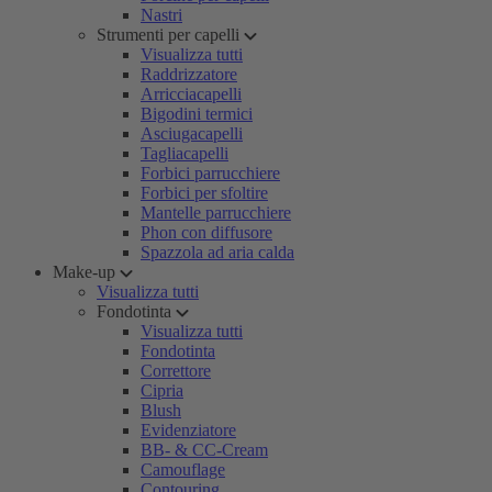
Nastri
Strumenti per capelli
Visualizza tutti
Raddrizzatore
Arricciacapelli
Bigodini termici
Asciugacapelli
Tagliacapelli
Forbici parrucchiere
Forbici per sfoltire
Mantelle parrucchiere
Phon con diffusore
Spazzola ad aria calda
Make-up
Visualizza tutti
Fondotinta
Visualizza tutti
Fondotinta
Correttore
Cipria
Blush
Evidenziatore
BB- & CC-Cream
Camouflage
Contouring