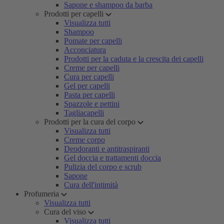
Sapone e shampoo da barba
Prodotti per capelli
Visualizza tutti
Shampoo
Pomate per capelli
Acconciatura
Prodotti per la caduta e la crescita dei capelli
Creme per capelli
Cura per capelli
Gel per capelli
Pasta per capelli
Spazzole e pettini
Tagliacapelli
Prodotti per la cura del corpo
Visualizza tutti
Creme corpo
Deodoranti e antitraspiranti
Gel doccia e trattamenti doccia
Pulizia del corpo e scrub
Sapone
Cura dell'intimità
Profumeria
Visualizza tutti
Cura del viso
Visualizza tutti