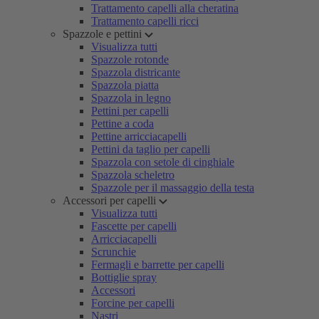
Trattamento capelli alla cheratina
Trattamento capelli ricci
Spazzole e pettini
Visualizza tutti
Spazzole rotonde
Spazzola districante
Spazzola piatta
Spazzola in legno
Pettini per capelli
Pettine a coda
Pettine arricciacapelli
Pettini da taglio per capelli
Spazzola con setole di cinghiale
Spazzola scheletro
Spazzole per il massaggio della testa
Accessori per capelli
Visualizza tutti
Fascette per capelli
Arricciacapelli
Scrunchie
Fermagli e barrette per capelli
Bottiglie spray
Accessori
Forcine per capelli
Nastri