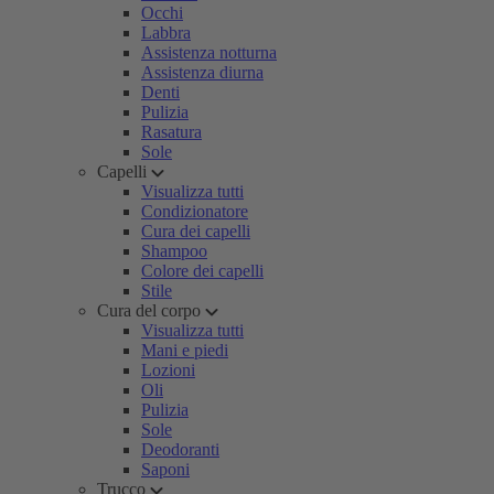
Occhi
Labbra
Assistenza notturna
Assistenza diurna
Denti
Pulizia
Rasatura
Sole
Capelli
Visualizza tutti
Condizionatore
Cura dei capelli
Shampoo
Colore dei capelli
Stile
Cura del corpo
Visualizza tutti
Mani e piedi
Lozioni
Oli
Pulizia
Sole
Deodoranti
Saponi
Trucco