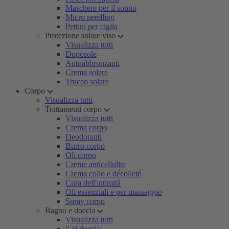
Maschere per il sonno
Micro needling
Pettini per ciglia
Protezione solare viso
Visualizza tutti
Doposole
Autoabbronzanti
Crema solare
Trucco solare
Corpo
Visualizza tutti
Trattamenti corpo
Visualizza tutti
Crema corpo
Deodoranti
Burro corpo
Oli corpo
Creme anticellulite
Crema collo e décolleté
Cura dell'intimità
Oli essenziali e per massaggio
Spray corpo
Bagno e doccia
Visualizza tutti
Gel doccia