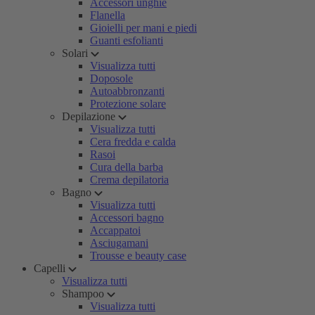
Accessori unghie
Flanella
Gioielli per mani e piedi
Guanti esfolianti
Solari
Visualizza tutti
Doposole
Autoabbronzanti
Protezione solare
Depilazione
Visualizza tutti
Cera fredda e calda
Rasoi
Cura della barba
Crema depilatoria
Bagno
Visualizza tutti
Accessori bagno
Accappatoi
Asciugamani
Trousse e beauty case
Capelli
Visualizza tutti
Shampoo
Visualizza tutti