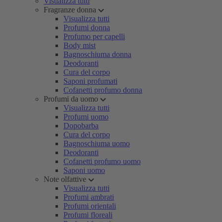
Visualizza tutti
Fragranze donna
Visualizza tutti
Profumi donna
Profumo per capelli
Body mist
Bagnoschiuma donna
Deodoranti
Cura del corpo
Saponi profumati
Cofanetti profumo donna
Profumi da uomo
Visualizza tutti
Profumi uomo
Dopobarba
Cura del corpo
Bagnoschiuma uomo
Deodoranti
Cofanetti profumo uomo
Saponi uomo
Note olfattive
Visualizza tutti
Profumi ambrati
Profumi orientali
Profumi floreali