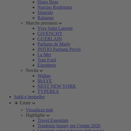
Hugo Boss
Narciso Rodriguez
Shiseido
Rabanne
Marche premium
Yves Saint Laurent
GIVENCHY
GUERLAIN
Parfums de Marly
INITIO Parfums Privés
La Mer
Tom Ford
Eisenberg
Novita
Widian
IRÄYE
NEST NEW YORK
TYPEBEA
Saldi e bestseller
☀️ Estate
Visualizza tutti
Highlights
Travel Essentials
Tendenze beauty per l’estate 2026
I prodotti estivi indispensabili per lui