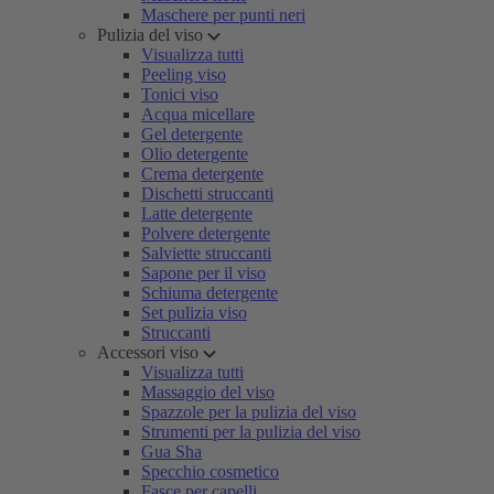
Maschere per punti neri
Pulizia del viso
Visualizza tutti
Peeling viso
Tonici viso
Acqua micellare
Gel detergente
Olio detergente
Crema detergente
Dischetti struccanti
Latte detergente
Polvere detergente
Salviette struccanti
Sapone per il viso
Schiuma detergente
Set pulizia viso
Struccanti
Accessori viso
Visualizza tutti
Massaggio del viso
Spazzole per la pulizia del viso
Strumenti per la pulizia del viso
Gua Sha
Specchio cosmetico
Fasce per capelli