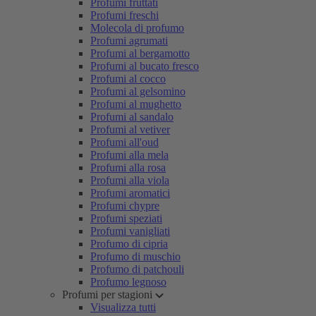
Profumi fruttati
Profumi freschi
Molecola di profumo
Profumi agrumati
Profumi al bergamotto
Profumi al bucato fresco
Profumi al cocco
Profumi al gelsomino
Profumi al mughetto
Profumi al sandalo
Profumi al vetiver
Profumi all'oud
Profumi alla mela
Profumi alla rosa
Profumi alla viola
Profumi aromatici
Profumi chypre
Profumi speziati
Profumi vanigliati
Profumo di cipria
Profumo di muschio
Profumo di patchouli
Profumo legnoso
Profumi per stagioni
Visualizza tutti