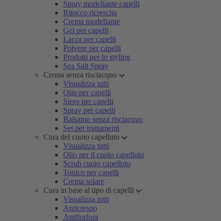
Spray modellante capelli
Ritocco ricrescita
Crema modellante
Gel per capelli
Lacca per capelli
Polvere per capelli
Prodotti per lo styling
Sea Salt Spray
Crema senza risciacquo
Visualizza tutti
Olio per capelli
Siero per capelli
Spray per capelli
Balsamo senza risciacquo
Set per trattamenti
Cura del cuoio capelluto
Visualizza tutti
Olio per il cuoio capelluto
Scrub cuoio capelluto
Tonico per capelli
Crema solare
Cura in base al tipo di capelli
Visualizza tutti
Anticrespo
Antiforfora