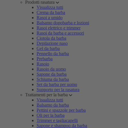
Prodotti rasatura
Visualizza tutti
Crema da barba
Rasoi a umido
Balsamo dopobarba e lozioni
Rasoi elettrico e trimmer
Rasoi da barba e accessori
Ciotola da barba
Depilazione naso
Gel da barba
Pennello da barba
Prebarba
Rasoio
Rasoio da uomo
Sapone da barba
Schiuma da barba
Set da barba per uomo
Supporto per la rasatura
Trattamenti per la barba
Visualizza tutti
Balsamo da barba
Pettini e spazzole per barba
Oli per la barba
Trimmer e tagliacapelli
Sapone e shampoo da barba