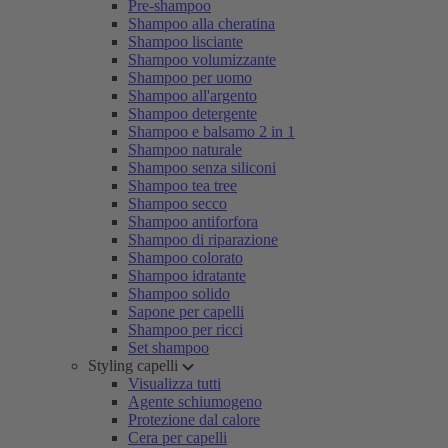
Pre-shampoo
Shampoo alla cheratina
Shampoo lisciante
Shampoo volumizzante
Shampoo per uomo
Shampoo all'argento
Shampoo detergente
Shampoo e balsamo 2 in 1
Shampoo naturale
Shampoo senza siliconi
Shampoo tea tree
Shampoo secco
Shampoo antiforfora
Shampoo di riparazione
Shampoo colorato
Shampoo idratante
Shampoo solido
Sapone per capelli
Shampoo per ricci
Set shampoo
Styling capelli
Visualizza tutti
Agente schiumogeno
Protezione dal calore
Cera per capelli