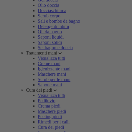
Olio doccia
Docciaschiuma
Scrub corpo
Sali e bombe da bagno
Detergenti intimi
Oli da bagno
Saponi liquidi
Saponi solidi
Set bagno e doccia
Trattamenti mani
Visualizza tutti
Creme mani
Igienizzante mani
Maschere mani
Scrub per le mani
Sapone mani
Cura dei piedi
Visualizza tutti
Pediluvio
Crema piedi
Maschere piedi
Peeling piedi
Rimedi per i calli
Cura dei piedi