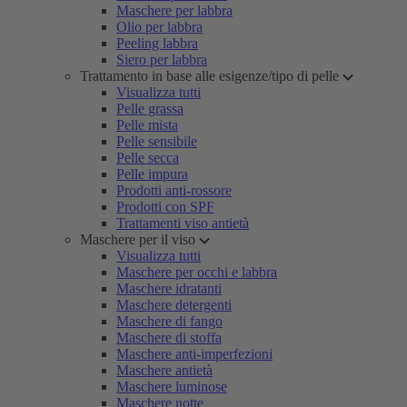
Maschere per labbra
Olio per labbra
Peeling labbra
Siero per labbra
Trattamento in base alle esigenze/tipo di pelle
Visualizza tutti
Pelle grassa
Pelle mista
Pelle sensibile
Pelle secca
Pelle impura
Prodotti anti-rossore
Prodotti con SPF
Trattamenti viso antietà
Maschere per il viso
Visualizza tutti
Maschere per occhi e labbra
Maschere idratanti
Maschere detergenti
Maschere di fango
Maschere di stoffa
Maschere anti-imperfezioni
Maschere antietà
Maschere luminose
Maschere notte