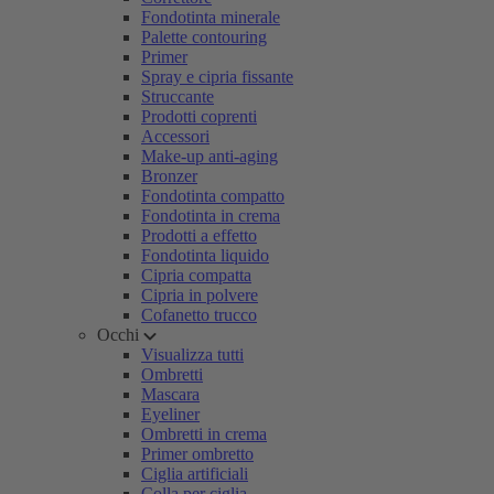
Fondotinta minerale
Palette contouring
Primer
Spray e cipria fissante
Struccante
Prodotti coprenti
Accessori
Make-up anti-aging
Bronzer
Fondotinta compatto
Fondotinta in crema
Prodotti a effetto
Fondotinta liquido
Cipria compatta
Cipria in polvere
Cofanetto trucco
Occhi
Visualizza tutti
Ombretti
Mascara
Eyeliner
Ombretti in crema
Primer ombretto
Ciglia artificiali
Colla per ciglia