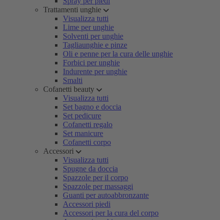
Spray per piedi
Trattamenti unghie
Visualizza tutti
Lime per unghie
Solventi per unghie
Tagliaunghie e pinze
Oli e penne per la cura delle unghie
Forbici per unghie
Indurente per unghie
Smalti
Cofanetti beauty
Visualizza tutti
Set bagno e doccia
Set pedicure
Cofanetti regalo
Set manicure
Cofanetti corpo
Accessori
Visualizza tutti
Spugne da doccia
Spazzole per il corpo
Spazzole per massaggi
Guanti per autoabbronzante
Accessori piedi
Accessori per la cura del corpo