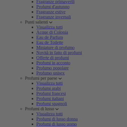
Fragranze primaverili
Profumi d'autunno
Fragranze estive
Fragranze invernali
Punti salienti
Visualizza tutti
Acque di Colonia
Eau de Parfum
Eau de Toilette
Miniature di profumo
Novità in fatto di profumi
Offerte di profumi
Profumi in acconto
Profumo popolare
Profumo unisex
Profumi per paese
Visualizza tutti
Profumi arabi
Profumi francesi
Profumi italiani
Profumi spagnoli
Profumi di lusso
Visualizza tutti
Profumi di lusso donna
Profumi di lusso uomo