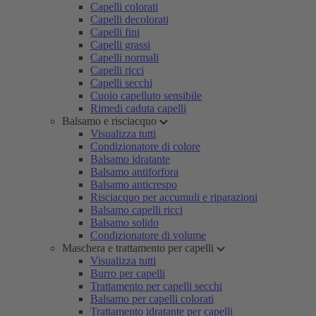
Capelli colorati
Capelli decolorati
Capelli fini
Capelli grassi
Capelli normali
Capelli ricci
Capelli secchi
Cuoio capelluto sensibile
Rimedi caduta capelli
Balsamo e risciacquo
Visualizza tutti
Condizionatore di colore
Balsamo idratante
Balsamo antiforfora
Balsamo anticrespo
Risciacquo per accumuli e riparazioni
Balsamo capelli ricci
Balsamo solido
Condizionatore di volume
Maschera e trattamento per capelli
Visualizza tutti
Burro per capelli
Trattamento per capelli secchi
Balsamo per capelli colorati
Trattamento idratante per capelli