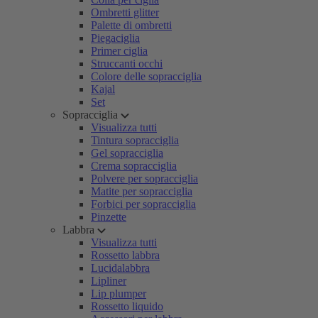
Ombretti glitter
Palette di ombretti
Piegaciglia
Primer ciglia
Struccanti occhi
Colore delle sopracciglia
Kajal
Set
Sopracciglia
Visualizza tutti
Tintura sopracciglia
Gel sopracciglia
Crema sopracciglia
Polvere per sopracciglia
Matite per sopracciglia
Forbici per sopracciglia
Pinzette
Labbra
Visualizza tutti
Rossetto labbra
Lucidalabbra
Lipliner
Lip plumper
Rossetto liquido