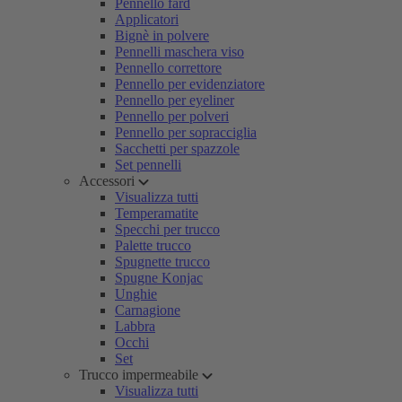
Pennello fard
Applicatori
Bignè in polvere
Pennelli maschera viso
Pennello correttore
Pennello per evidenziatore
Pennello per eyeliner
Pennello per polveri
Pennello per sopracciglia
Sacchetti per spazzole
Set pennelli
Accessori
Visualizza tutti
Temperamatite
Specchi per trucco
Palette trucco
Spugnette trucco
Spugne Konjac
Unghie
Carnagione
Labbra
Occhi
Set
Trucco impermeabile
Visualizza tutti