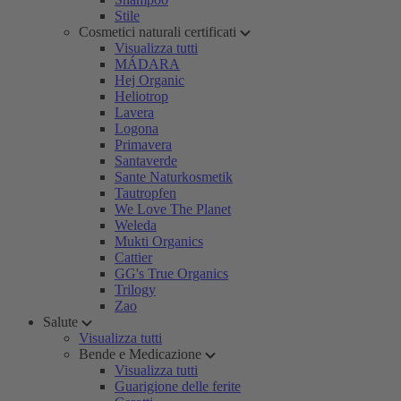
Stile
Cosmetici naturali certificati
Visualizza tutti
MÁDARA
Hej Organic
Heliotrop
Lavera
Logona
Primavera
Santaverde
Sante Naturkosmetik
Tautropfen
We Love The Planet
Weleda
Mukti Organics
Cattier
GG's True Organics
Trilogy
Zao
Salute
Visualizza tutti
Bende e Medicazione
Visualizza tutti
Guarigione delle ferite