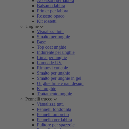
Accessori per labbra
Balsamo labbra
Primer per labbra
Rossetto opaco
Kit rossetti
Unghie
Visualizza tutti
Smalto per unghie
Base
Top coat unghie
Indurente per unghie
Lima per unghie
Lampade UV
Rimuovi cuticole
Smalto per unghie
Smalto per unghie in gel
Unghie finte e nail design
Kit unghie
Trattamento unghie
Pennelli trucco
Visualizza tutti
Pennelli fondotinta
Pennelli ombretto
Pennello per labbra
Pulitore per spazzole