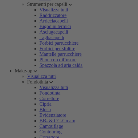
Strumenti per capelli
Visualizza tutti
Raddrizzatore
Arricciacapelli
Bigodini termici
Asciugacapelli
Tagliacapelli
Forbici parrucchiere
Forbici per sfoltire
Mantelle parrucchiere
Phon con diffusore
Spazzola ad aria calda
Make-up
Visualizza tutti
Fondotinta
Visualizza tutti
Fondotinta
Correttore
Cipria
Blush
Evidenziatore
BB- & CC-Cream
Camouflage
Contouring
Correttore