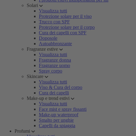
Solari
Visualizza tutti
Protezione solare per il viso
Trucco con SPF
Protezione solare per il corpo
Cura dei capelli con SPF
Doposole
Autoabbronzante
Fragranze estive
Visualizza tutti
Fragranze donna
Fragranze uomo
Spray corpo
Skincare
Visualizza tutti
Viso & Cura del corpo
Cura dei capelli
Make-up e trend estivi
Visualizza tutti
Face mist e spray fissanti
Make-up waterproof
Smalto per unghie
Capelli da spiaggia
Profumi