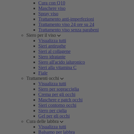
Cura con Q10
Maschere viso
Spray viso
Trattamento anti-imperfezioni
Trattamento viso 24 ore su 24
Trattamento viso senza parabeni
Siero per il viso
Visualizza tutti
Sieri antirughe
Sieri al collagene
Siero idratante
Siero all'acido ialuronico
Sieri alla vitamina C
Fiale
Trattamenti occhi
Visualizza tutti
Siero per sopracciglia
Crema per gli occhi
Maschere e patch occhi
Sieri contorno occhi
Siero per ciglia
Gel per gli occhi
Cura delle labbra
Visualizza tutti
Balsamo per labbra