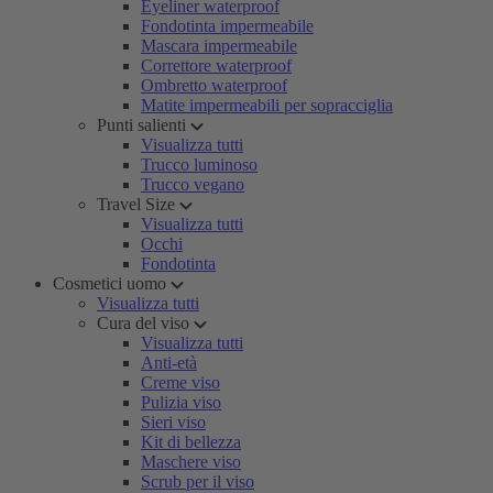
Eyeliner waterproof
Fondotinta impermeabile
Mascara impermeabile
Correttore waterproof
Ombretto waterproof
Matite impermeabili per sopracciglia
Punti salienti
Visualizza tutti
Trucco luminoso
Trucco vegano
Travel Size
Visualizza tutti
Occhi
Fondotinta
Cosmetici uomo
Visualizza tutti
Cura del viso
Visualizza tutti
Anti-età
Creme viso
Pulizia viso
Sieri viso
Kit di bellezza
Maschere viso
Scrub per il viso