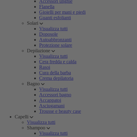
Accessori unghie
Flanella
Gioielli per mani e piedi
Guanti esfolianti
Solari
Visualizza tutti
Doposole
Autoabbronzanti
Protezione solare
Depilazione
Visualizza tutti
Cera fredda e calda
Rasoi
Cura della barba
Crema depilatoria
Bagno
Visualizza tutti
Accessori bagno
Accappatoi
Asciugamani
Trousse e beauty case
Capelli
Visualizza tutti
Shampoo
Visualizza tutti