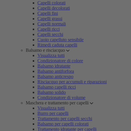
Capelli colorati
Capelli decolorati
Capelli fini
Capelli grassi
Capelli normali
Capelli ricci
Capelli secchi
Cuoio capelluto sensibile
Rimedi caduta capelli
Balsamo e risciacquo
Visualizza tutti
Condizionatore di colore
Balsamo idratante
Balsamo antiforfora
Balsamo anticrespo
Risciacquo per accumuli e riparazioni
Balsamo capelli ricci
Balsamo solido
Condizionatore di volume
Maschera e trattamento per capelli
Visualizza tutti
Burro per capelli
Trattamento per capelli secchi
Balsamo per capelli colorati
Trattamento idratante per capelli