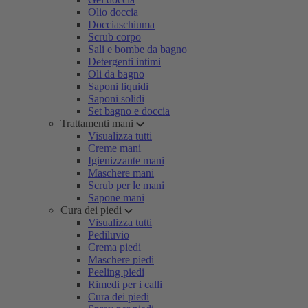
Olio doccia
Docciaschiuma
Scrub corpo
Sali e bombe da bagno
Detergenti intimi
Oli da bagno
Saponi liquidi
Saponi solidi
Set bagno e doccia
Trattamenti mani
Visualizza tutti
Creme mani
Igienizzante mani
Maschere mani
Scrub per le mani
Sapone mani
Cura dei piedi
Visualizza tutti
Pediluvio
Crema piedi
Maschere piedi
Peeling piedi
Rimedi per i calli
Cura dei piedi