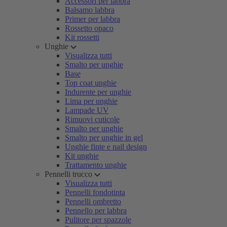
Accessori per labbra
Balsamo labbra
Primer per labbra
Rossetto opaco
Kit rossetti
Unghie
Visualizza tutti
Smalto per unghie
Base
Top coat unghie
Indurente per unghie
Lima per unghie
Lampade UV
Rimuovi cuticole
Smalto per unghie
Smalto per unghie in gel
Unghie finte e nail design
Kit unghie
Trattamento unghie
Pennelli trucco
Visualizza tutti
Pennelli fondotinta
Pennelli ombretto
Pennello per labbra
Pulitore per spazzole