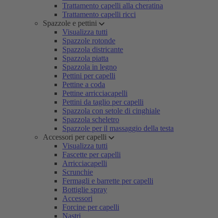
Trattamento capelli alla cheratina
Trattamento capelli ricci
Spazzole e pettini
Visualizza tutti
Spazzole rotonde
Spazzola districante
Spazzola piatta
Spazzola in legno
Pettini per capelli
Pettine a coda
Pettine arricciacapelli
Pettini da taglio per capelli
Spazzola con setole di cinghiale
Spazzola scheletro
Spazzole per il massaggio della testa
Accessori per capelli
Visualizza tutti
Fascette per capelli
Arricciacapelli
Scrunchie
Fermagli e barrette per capelli
Bottiglie spray
Accessori
Forcine per capelli
Nastri