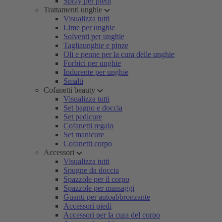
Spray per piedi
Trattamenti unghie
Visualizza tutti
Lime per unghie
Solventi per unghie
Tagliaunghie e pinze
Oli e penne per la cura delle unghie
Forbici per unghie
Indurente per unghie
Smalti
Cofanetti beauty
Visualizza tutti
Set bagno e doccia
Set pedicure
Cofanetti regalo
Set manicure
Cofanetti corpo
Accessori
Visualizza tutti
Spugne da doccia
Spazzole per il corpo
Spazzole per massaggi
Guanti per autoabbronzante
Accessori piedi
Accessori per la cura del corpo