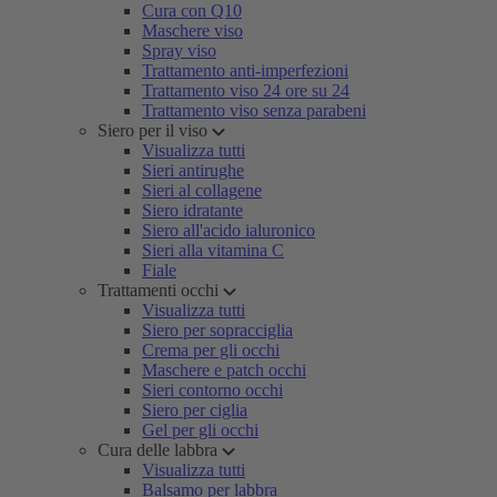
Cura con Q10
Maschere viso
Spray viso
Trattamento anti-imperfezioni
Trattamento viso 24 ore su 24
Trattamento viso senza parabeni
Siero per il viso
Visualizza tutti
Sieri antirughe
Sieri al collagene
Siero idratante
Siero all'acido ialuronico
Sieri alla vitamina C
Fiale
Trattamenti occhi
Visualizza tutti
Siero per sopracciglia
Crema per gli occhi
Maschere e patch occhi
Sieri contorno occhi
Siero per ciglia
Gel per gli occhi
Cura delle labbra
Visualizza tutti
Balsamo per labbra