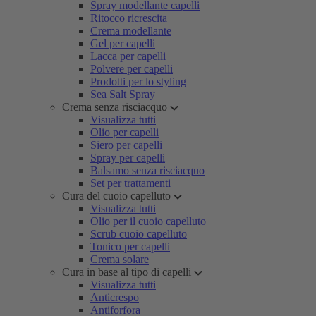
Spray modellante capelli
Ritocco ricrescita
Crema modellante
Gel per capelli
Lacca per capelli
Polvere per capelli
Prodotti per lo styling
Sea Salt Spray
Crema senza risciacquo
Visualizza tutti
Olio per capelli
Siero per capelli
Spray per capelli
Balsamo senza risciacquo
Set per trattamenti
Cura del cuoio capelluto
Visualizza tutti
Olio per il cuoio capelluto
Scrub cuoio capelluto
Tonico per capelli
Crema solare
Cura in base al tipo di capelli
Visualizza tutti
Anticrespo
Antiforfora