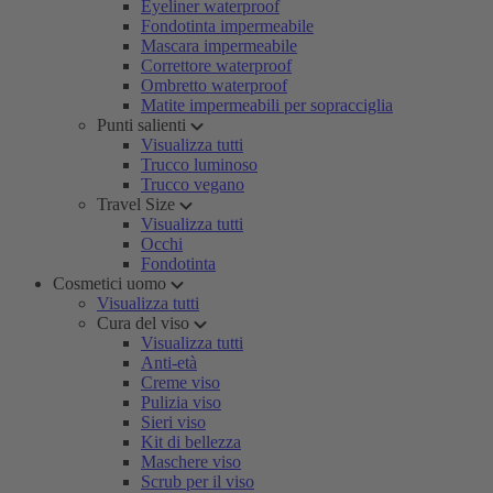
Eyeliner waterproof
Fondotinta impermeabile
Mascara impermeabile
Correttore waterproof
Ombretto waterproof
Matite impermeabili per sopracciglia
Punti salienti
Visualizza tutti
Trucco luminoso
Trucco vegano
Travel Size
Visualizza tutti
Occhi
Fondotinta
Cosmetici uomo
Visualizza tutti
Cura del viso
Visualizza tutti
Anti-età
Creme viso
Pulizia viso
Sieri viso
Kit di bellezza
Maschere viso
Scrub per il viso