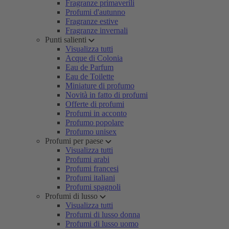
Fragranze primaverili
Profumi d'autunno
Fragranze estive
Fragranze invernali
Punti salienti
Visualizza tutti
Acque di Colonia
Eau de Parfum
Eau de Toilette
Miniature di profumo
Novità in fatto di profumi
Offerte di profumi
Profumi in acconto
Profumo popolare
Profumo unisex
Profumi per paese
Visualizza tutti
Profumi arabi
Profumi francesi
Profumi italiani
Profumi spagnoli
Profumi di lusso
Visualizza tutti
Profumi di lusso donna
Profumi di lusso uomo