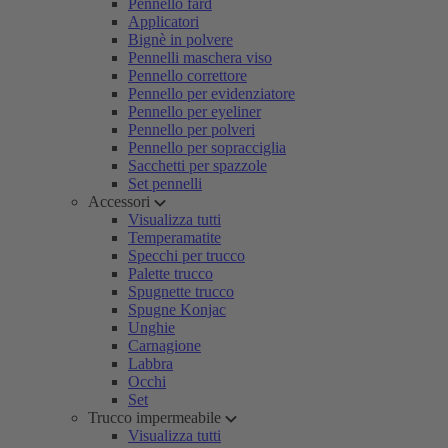
Pennello fard
Applicatori
Bignè in polvere
Pennelli maschera viso
Pennello correttore
Pennello per evidenziatore
Pennello per eyeliner
Pennello per polveri
Pennello per sopracciglia
Sacchetti per spazzole
Set pennelli
Accessori
Visualizza tutti
Temperamatite
Specchi per trucco
Palette trucco
Spugnette trucco
Spugne Konjac
Unghie
Carnagione
Labbra
Occhi
Set
Trucco impermeabile
Visualizza tutti