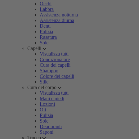
Occhi
Labbra
Assistenza notturna
Assistenza diurna
Denti
Pulizia
Rasatura
Sole
Capelli
Visualizza tutti
Condizionatore
Cura dei capelli
Shampoo
Colore dei capelli
Stile
Cura del corpo
Visualizza tutti
Mani e piedi
Lozioni
Oli
Pulizia
Sole
Deodoranti
Saponi
Trucco