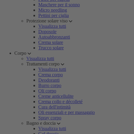
Maschere per il sonno
Micro needling
Pettini per ciglia
Protezione solare viso
Visualizza tutti
Doposole
Autoabbronzanti
Crema solare
Trucco solare
Corpo
Visualizza tutti
Trattamenti corpo
Visualizza tutti
Crema corpo
Deodoranti
Burro corpo
Oli corpo
Creme anticellulite
Crema collo e décolleté
Cura dell'intimità
Oli essenziali e per massaggio
Spray corpo
Bagno e doccia
Visualizza tutti
Gel doccia