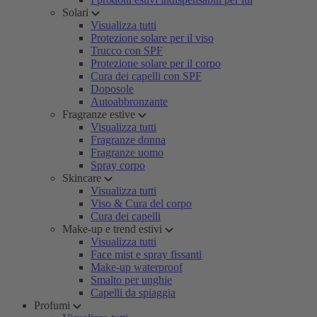
Solari
Visualizza tutti
Protezione solare per il viso
Trucco con SPF
Protezione solare per il corpo
Cura dei capelli con SPF
Doposole
Autoabbronzante
Fragranze estive
Visualizza tutti
Fragranze donna
Fragranze uomo
Spray corpo
Skincare
Visualizza tutti
Viso & Cura del corpo
Cura dei capelli
Make-up e trend estivi
Visualizza tutti
Face mist e spray fissanti
Make-up waterproof
Smalto per unghie
Capelli da spiaggia
Profumi