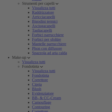
Strumenti per capelli
Visualizza tutti
Raddrizzatore
Arricciacapelli
Bigodini termici
Asciugacapelli
Tagliacapelli
Forbici parrucchiere
Forbici per sfoltire
Mantelle parrucchiere
Phon con diffusore
Spazzola ad aria calda
Make-up
Visualizza tutti
Fondotinta
Visualizza tutti
Fondotinta
Correttore
Cipria
Blush
Evidenziatore
BB- & CC-Cream
Camouflage
Contouring
Correttore