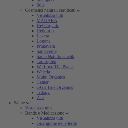
Stile
Cosmetici naturali certificati
Visualizza tutti
MÁDARA
Hej Organic
Heliotrop
Lavera
Logona
Primavera
Santaverde
Sante Naturkosmetik
Tautropfen
We Love The Planet
Weleda
Mukti Organics
Cattier
GG's True Organics
Trilogy
Zao
Salute
Visualizza tutti
Bende e Medicazione
Visualizza tutti
Guarigione delle ferite