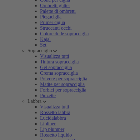
Ombretti glitter
Palette di ombretti
Piegaciglia
Primer ciglia
Struccanti occhi
Colore delle sopracciglia
Kajal
Set
Sopracciglia
Visualizza tutti
Tintura sopracciglia
Gel sopracciglia
Crema sopracciglia
Polvere per sopracciglia
Matite per sopracciglia
Forbici per sopracciglia
Pinzette
Labbra
Visualizza tutti
Rossetto labbra
Lucidalabbra
Lipliner
Lip plumper
Rossetto liquido