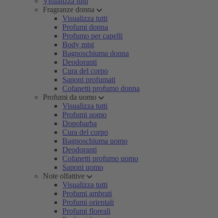
Visualizza tutti
Fragranze donna
Visualizza tutti
Profumi donna
Profumo per capelli
Body mist
Bagnoschiuma donna
Deodoranti
Cura del corpo
Saponi profumati
Cofanetti profumo donna
Profumi da uomo
Visualizza tutti
Profumi uomo
Dopobarba
Cura del corpo
Bagnoschiuma uomo
Deodoranti
Cofanetti profumo uomo
Saponi uomo
Note olfattive
Visualizza tutti
Profumi ambrati
Profumi orientali
Profumi floreali