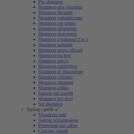
Pre-shampoo
Shampoo alla cheratina
Shampoo lisciante
Shampoo volumizzante
Shampoo per uomo
Shampoo all'argento
Shampoo detergente
Shampoo e balsamo 2 in 1
Shampoo naturale
Shampoo senza siliconi
Shampoo tea tree
Shampoo secco
Shampoo antiforfora
Shampoo di riparazione
Shampoo colorato
Shampoo idratante
Shampoo solido
Sapone per capelli
Shampoo per ricci
Set shampoo
Styling capelli
Visualizza tutti
Agente schiumogeno
Protezione dal calore
Cera per capelli