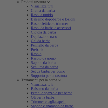
Prodotti rasatura
Visualizza tutti
Crema da barba
Rasoi a umido
Balsamo dopobarba e lozioni
Rasoi elettrico e trimmer
Rasoi da barba e accessori
Ciotola da barba
Depilazione naso
Gel da barba
Pennello da barba
Prebarba
Rasoio
Rasoio da uomo
Sapone da barba
Schiuma da barba
Set da barba per uomo
Supporto per la rasatura
Trattamenti per la barba
Visualizza tutti
Balsamo da barba
Pettini e spazzole per barba
Oli per la barba
Trimmer e tagliacapelli
Sapone e shampoo da barba