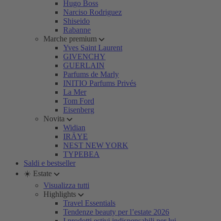
Hugo Boss
Narciso Rodriguez
Shiseido
Rabanne
Marche premium
Yves Saint Laurent
GIVENCHY
GUERLAIN
Parfums de Marly
INITIO Parfums Privés
La Mer
Tom Ford
Eisenberg
Novita
Widian
IRÄYE
NEST NEW YORK
TYPEBEA
Saldi e bestseller
☀️ Estate
Visualizza tutti
Highlights
Travel Essentials
Tendenze beauty per l’estate 2026
I prodotti estivi indispensabili per lui