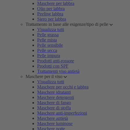
Maschere per labbra
Olio per labbra
Peeling labbra
Siero per labbra
Trattamento in base alle esigenze/tipo di pelle
Visualizza tutti
Pelle grassa
Pelle mista
Pelle sensibile
Pelle secca
Pelle impura
Prodotti anti-rossore
Prodotti con SPF
Trattamenti viso antietà
Maschere per il viso
Visualizza tutti
Maschere per occhi e labbra
Maschere idratanti
Maschere detergenti
Maschere di fango
Maschere di stoffa
Maschere anti-imperfezioni
Maschere antietà
Maschere luminose
Maschere notte