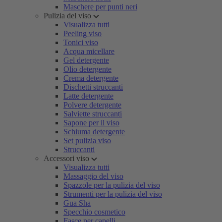
Maschere per punti neri
Pulizia del viso
Visualizza tutti
Peeling viso
Tonici viso
Acqua micellare
Gel detergente
Olio detergente
Crema detergente
Dischetti struccanti
Latte detergente
Polvere detergente
Salviette struccanti
Sapone per il viso
Schiuma detergente
Set pulizia viso
Struccanti
Accessori viso
Visualizza tutti
Massaggio del viso
Spazzole per la pulizia del viso
Strumenti per la pulizia del viso
Gua Sha
Specchio cosmetico
Fasce per capelli