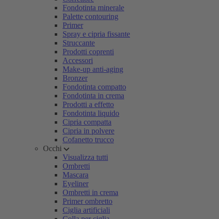
Fondotinta minerale
Palette contouring
Primer
Spray e cipria fissante
Struccante
Prodotti coprenti
Accessori
Make-up anti-aging
Bronzer
Fondotinta compatto
Fondotinta in crema
Prodotti a effetto
Fondotinta liquido
Cipria compatta
Cipria in polvere
Cofanetto trucco
Occhi
Visualizza tutti
Ombretti
Mascara
Eyeliner
Ombretti in crema
Primer ombretto
Ciglia artificiali
Colla per ciglia