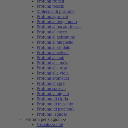
Profumi fruttati
Profumi freschi
Molecola di profumo
Profumi agrumati
Profumi al bergamotto
Profumi al bucato fresco
Profumi al cocco
Profumi al gelsomino
Profumi al mughetto
Profumi al sandalo
Profumi al vetiver
Profumi all'oud
Profumi alla mela
Profumi alla rosa
Profumi alla viola
Profumi aromatici
Profumi chypre
Profumi speziati
Profumi vanigliati
Profumo di cipria
Profumo di muschio
Profumo di patchouli
Profumo legnoso
Profumi per stagioni
Visualizza tutti