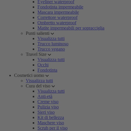
Eyeliner waterproof
Fondotinta impermeabile
Mascara impermeabile
Correttore waterproof
Ombretto waterproof
Matite impermeabili per sopracciglia
Punti salienti
Visualizza tutti
Trucco luminoso
Trucco vegano
Travel Size
Visualizza tutti
Occhi
Fondotinta
Cosmetici uomo
Visualizza tutti
Cura del viso
Visualizza tutti
Anti-età
Creme viso
Pulizia viso
Sieri viso
Kit di bellezza
Maschere viso
Scrub per il viso