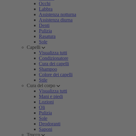
Occhi
Labbra
Assistenza notturna
Assistenza diurna
Denti
Pulizia
Rasatura
Sole
Capelli
Visualizza tutti
Condizionatore
Cura dei capelli
Shampoo
Colore dei capelli
Stile
Cura del corpo
Visualizza tutti
Mani e piedi
Lozioni
Oli
Pulizia
Sole
Deodoranti
Saponi
Trucco