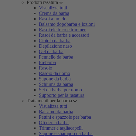
Prodotti rasatura
Visualizza tutti
Crema da barba
Rasoi a umido
Balsamo dopobarba e lozioni
Rasoi elettrico e trimmer
Rasoi da barba e accessori
Ciotola da barba
Depilazione naso
Gel da barba
Pennello da barba
Prebarba
Rasoio
Rasoio da uomo
Sapone da barba
Schiuma da barba
Set da barba per uomo
Supporto per la rasatura
Trattamenti per la barba
Visualizza tutti
Balsamo da barba
Pettini e spazzole per barba
Oli per la barba
Trimmer e tagliacapelli
Sapone e shampoo da barba