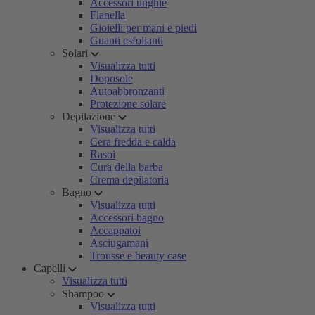
Accessori unghie
Flanella
Gioielli per mani e piedi
Guanti esfolianti
Solari
Visualizza tutti
Doposole
Autoabbronzanti
Protezione solare
Depilazione
Visualizza tutti
Cera fredda e calda
Rasoi
Cura della barba
Crema depilatoria
Bagno
Visualizza tutti
Accessori bagno
Accappatoi
Asciugamani
Trousse e beauty case
Capelli
Visualizza tutti
Shampoo
Visualizza tutti