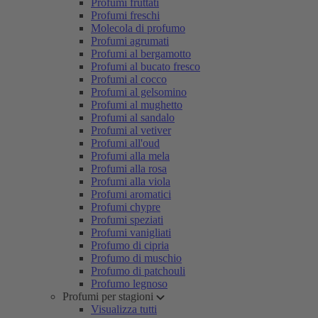
Profumi fruttati
Profumi freschi
Molecola di profumo
Profumi agrumati
Profumi al bergamotto
Profumi al bucato fresco
Profumi al cocco
Profumi al gelsomino
Profumi al mughetto
Profumi al sandalo
Profumi al vetiver
Profumi all'oud
Profumi alla mela
Profumi alla rosa
Profumi alla viola
Profumi aromatici
Profumi chypre
Profumi speziati
Profumi vanigliati
Profumo di cipria
Profumo di muschio
Profumo di patchouli
Profumo legnoso
Profumi per stagioni
Visualizza tutti