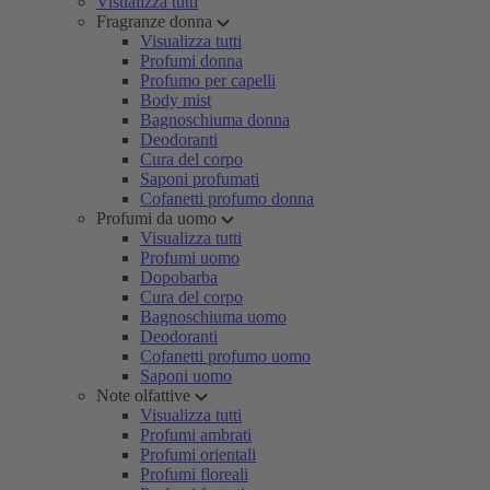
Visualizza tutti
Fragranze donna
Visualizza tutti
Profumi donna
Profumo per capelli
Body mist
Bagnoschiuma donna
Deodoranti
Cura del corpo
Saponi profumati
Cofanetti profumo donna
Profumi da uomo
Visualizza tutti
Profumi uomo
Dopobarba
Cura del corpo
Bagnoschiuma uomo
Deodoranti
Cofanetti profumo uomo
Saponi uomo
Note olfattive
Visualizza tutti
Profumi ambrati
Profumi orientali
Profumi floreali