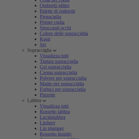
Ombretti glitter
Palette di ombretti
Piegaciglia
Primer ciglia
Struccanti occhi
Colore delle sopracciglia
Kajal
Set
Sopracciglia
Visualizza tutti
Tintura sopracciglia
Gel sopracciglia
Crema sopracciglia
Polvere per sopracciglia
Matite per sopracciglia
Forbici per sopracciglia
Pinzette
Labbra
Visualizza tutti
Rossetto labbra
Lucidalabbra
Lipliner
Lip plumper
Rossetto liquido