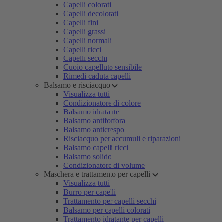
Capelli colorati
Capelli decolorati
Capelli fini
Capelli grassi
Capelli normali
Capelli ricci
Capelli secchi
Cuoio capelluto sensibile
Rimedi caduta capelli
Balsamo e risciacquo
Visualizza tutti
Condizionatore di colore
Balsamo idratante
Balsamo antiforfora
Balsamo anticrespo
Risciacquo per accumuli e riparazioni
Balsamo capelli ricci
Balsamo solido
Condizionatore di volume
Maschera e trattamento per capelli
Visualizza tutti
Burro per capelli
Trattamento per capelli secchi
Balsamo per capelli colorati
Trattamento idratante per capelli