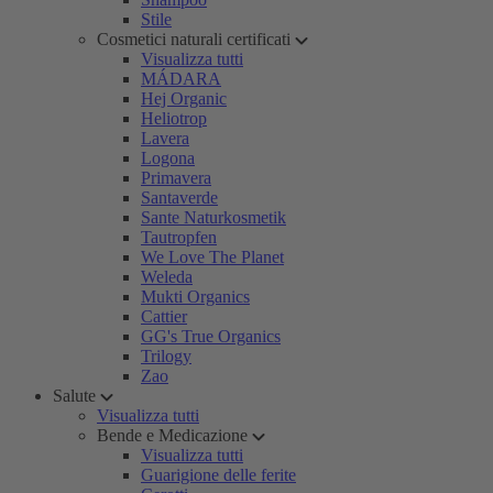
Stile
Cosmetici naturali certificati
Visualizza tutti
MÁDARA
Hej Organic
Heliotrop
Lavera
Logona
Primavera
Santaverde
Sante Naturkosmetik
Tautropfen
We Love The Planet
Weleda
Mukti Organics
Cattier
GG's True Organics
Trilogy
Zao
Salute
Visualizza tutti
Bende e Medicazione
Visualizza tutti
Guarigione delle ferite