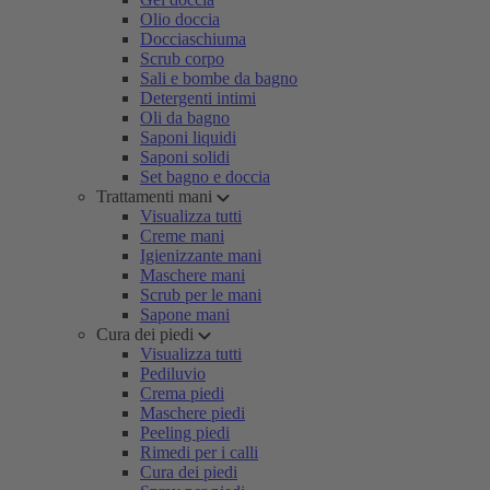
Olio doccia
Docciaschiuma
Scrub corpo
Sali e bombe da bagno
Detergenti intimi
Oli da bagno
Saponi liquidi
Saponi solidi
Set bagno e doccia
Trattamenti mani
Visualizza tutti
Creme mani
Igienizzante mani
Maschere mani
Scrub per le mani
Sapone mani
Cura dei piedi
Visualizza tutti
Pediluvio
Crema piedi
Maschere piedi
Peeling piedi
Rimedi per i calli
Cura dei piedi