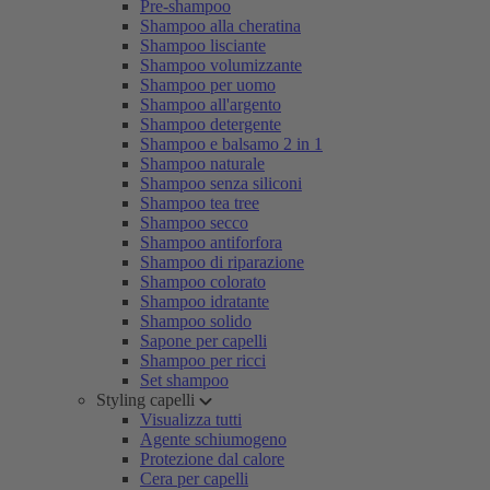
Pre-shampoo
Shampoo alla cheratina
Shampoo lisciante
Shampoo volumizzante
Shampoo per uomo
Shampoo all'argento
Shampoo detergente
Shampoo e balsamo 2 in 1
Shampoo naturale
Shampoo senza siliconi
Shampoo tea tree
Shampoo secco
Shampoo antiforfora
Shampoo di riparazione
Shampoo colorato
Shampoo idratante
Shampoo solido
Sapone per capelli
Shampoo per ricci
Set shampoo
Styling capelli
Visualizza tutti
Agente schiumogeno
Protezione dal calore
Cera per capelli