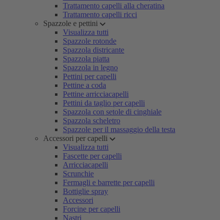
Trattamento capelli alla cheratina
Trattamento capelli ricci
Spazzole e pettini
Visualizza tutti
Spazzole rotonde
Spazzola districante
Spazzola piatta
Spazzola in legno
Pettini per capelli
Pettine a coda
Pettine arricciacapelli
Pettini da taglio per capelli
Spazzola con setole di cinghiale
Spazzola scheletro
Spazzole per il massaggio della testa
Accessori per capelli
Visualizza tutti
Fascette per capelli
Arricciacapelli
Scrunchie
Fermagli e barrette per capelli
Bottiglie spray
Accessori
Forcine per capelli
Nastri