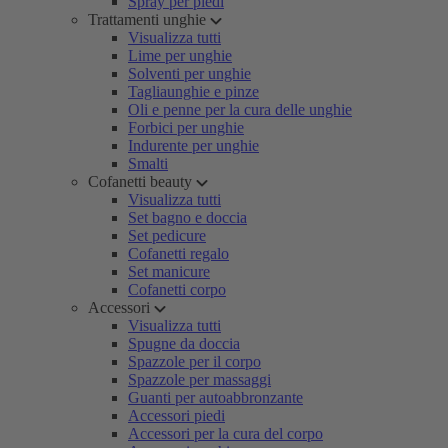
Spray per piedi
Trattamenti unghie
Visualizza tutti
Lime per unghie
Solventi per unghie
Tagliaunghie e pinze
Oli e penne per la cura delle unghie
Forbici per unghie
Indurente per unghie
Smalti
Cofanetti beauty
Visualizza tutti
Set bagno e doccia
Set pedicure
Cofanetti regalo
Set manicure
Cofanetti corpo
Accessori
Visualizza tutti
Spugne da doccia
Spazzole per il corpo
Spazzole per massaggi
Guanti per autoabbronzante
Accessori piedi
Accessori per la cura del corpo