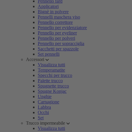
Pennello fard
Applicatori
Bignè in polvere
Pennelli maschera viso
Pennello correttore
Pennello per evidenziatore
Pennello per eyeliner
Pennello per polveri
Pennello per sopracciglia
Sacchetti per spazzole
Set pennelli
Accessori
Visualizza tutti
Temperamatite
Specchi per trucco
Palette trucco
Spugnette trucco
Spugne Konjac
Unghie
Carnagione
Labbra
Occhi
Set
Trucco impermeabile
Visualizza tutti