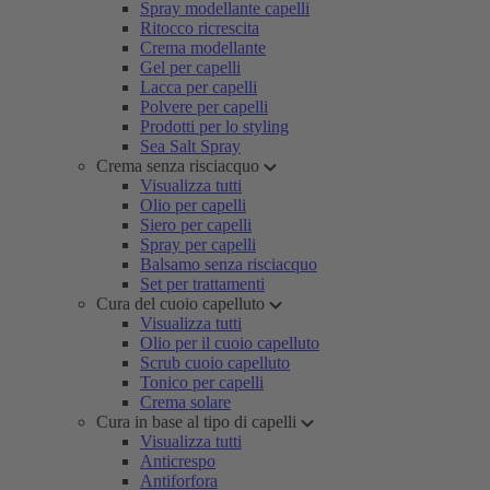
Spray modellante capelli
Ritocco ricrescita
Crema modellante
Gel per capelli
Lacca per capelli
Polvere per capelli
Prodotti per lo styling
Sea Salt Spray
Crema senza risciacquo
Visualizza tutti
Olio per capelli
Siero per capelli
Spray per capelli
Balsamo senza risciacquo
Set per trattamenti
Cura del cuoio capelluto
Visualizza tutti
Olio per il cuoio capelluto
Scrub cuoio capelluto
Tonico per capelli
Crema solare
Cura in base al tipo di capelli
Visualizza tutti
Anticrespo
Antiforfora