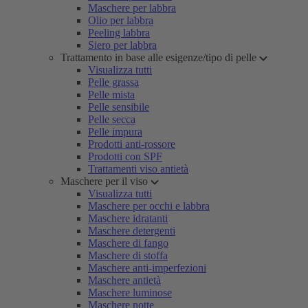
Maschere per labbra
Olio per labbra
Peeling labbra
Siero per labbra
Trattamento in base alle esigenze/tipo di pelle
Visualizza tutti
Pelle grassa
Pelle mista
Pelle sensibile
Pelle secca
Pelle impura
Prodotti anti-rossore
Prodotti con SPF
Trattamenti viso antietà
Maschere per il viso
Visualizza tutti
Maschere per occhi e labbra
Maschere idratanti
Maschere detergenti
Maschere di fango
Maschere di stoffa
Maschere anti-imperfezioni
Maschere antietà
Maschere luminose
Maschere notte