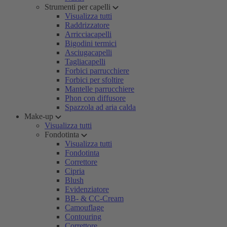
Strumenti per capelli
Visualizza tutti
Raddrizzatore
Arricciacapelli
Bigodini termici
Asciugacapelli
Tagliacapelli
Forbici parrucchiere
Forbici per sfoltire
Mantelle parrucchiere
Phon con diffusore
Spazzola ad aria calda
Make-up
Visualizza tutti
Fondotinta
Visualizza tutti
Fondotinta
Correttore
Cipria
Blush
Evidenziatore
BB- & CC-Cream
Camouflage
Contouring
Correttore