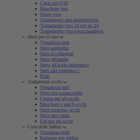
Cura con Q10
Maschere viso
Spray viso
Trattamento anti-imperfezioni
Trattamento viso 24 ore su 24
Trattamento viso senza parabeni
Siero per il viso
Visualizza tutti
Sieri antirughe
Sieri al collagene
Siero idratante
Siero all'acido ialuronico
Sieri alla vitamina C
Fiale
Trattamenti occhi
Visualizza tutti
Siero per sopracciglia
Crema per gli occhi
Maschere e patch occhi
Sieri contorno occhi
Siero per ciglia
Gel per gli occhi
Cura delle labbra
Visualizza tutti
Balsamo per labbra