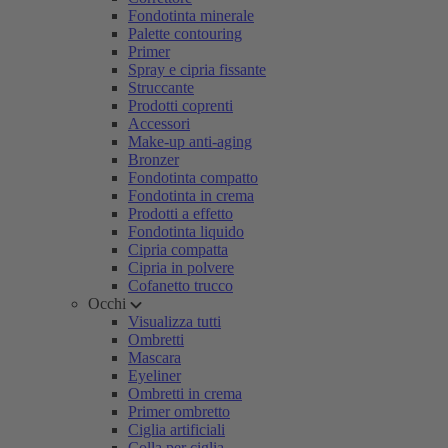
Fondotinta minerale
Palette contouring
Primer
Spray e cipria fissante
Struccante
Prodotti coprenti
Accessori
Make-up anti-aging
Bronzer
Fondotinta compatto
Fondotinta in crema
Prodotti a effetto
Fondotinta liquido
Cipria compatta
Cipria in polvere
Cofanetto trucco
Occhi
Visualizza tutti
Ombretti
Mascara
Eyeliner
Ombretti in crema
Primer ombretto
Ciglia artificiali
Colla per ciglia