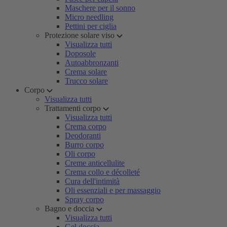
Maschere per il sonno
Micro needling
Pettini per ciglia
Protezione solare viso
Visualizza tutti
Doposole
Autoabbronzanti
Crema solare
Trucco solare
Corpo
Visualizza tutti
Trattamenti corpo
Visualizza tutti
Crema corpo
Deodoranti
Burro corpo
Oli corpo
Creme anticellulite
Crema collo e décolleté
Cura dell'intimità
Oli essenziali e per massaggio
Spray corpo
Bagno e doccia
Visualizza tutti
Gel doccia