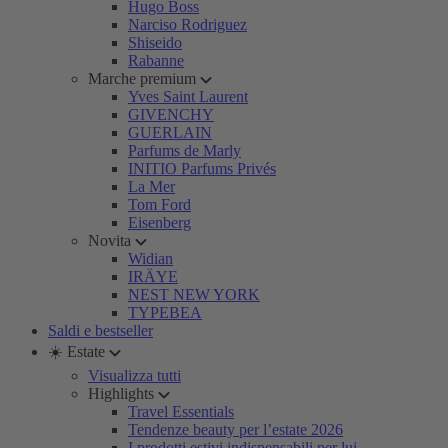
Hugo Boss
Narciso Rodriguez
Shiseido
Rabanne
Marche premium
Yves Saint Laurent
GIVENCHY
GUERLAIN
Parfums de Marly
INITIO Parfums Privés
La Mer
Tom Ford
Eisenberg
Novita
Widian
IRÄYE
NEST NEW YORK
TYPEBEA
Saldi e bestseller
☀️ Estate
Visualizza tutti
Highlights
Travel Essentials
Tendenze beauty per l’estate 2026
I prodotti estivi indispensabili per lui