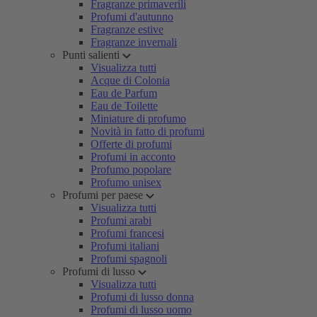
Fragranze primaverili
Profumi d'autunno
Fragranze estive
Fragranze invernali
Punti salienti
Visualizza tutti
Acque di Colonia
Eau de Parfum
Eau de Toilette
Miniature di profumo
Novità in fatto di profumi
Offerte di profumi
Profumi in acconto
Profumo popolare
Profumo unisex
Profumi per paese
Visualizza tutti
Profumi arabi
Profumi francesi
Profumi italiani
Profumi spagnoli
Profumi di lusso
Visualizza tutti
Profumi di lusso donna
Profumi di lusso uomo