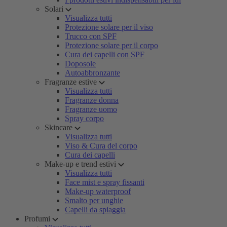
Solari
Visualizza tutti
Protezione solare per il viso
Trucco con SPF
Protezione solare per il corpo
Cura dei capelli con SPF
Doposole
Autoabbronzante
Fragranze estive
Visualizza tutti
Fragranze donna
Fragranze uomo
Spray corpo
Skincare
Visualizza tutti
Viso & Cura del corpo
Cura dei capelli
Make-up e trend estivi
Visualizza tutti
Face mist e spray fissanti
Make-up waterproof
Smalto per unghie
Capelli da spiaggia
Profumi