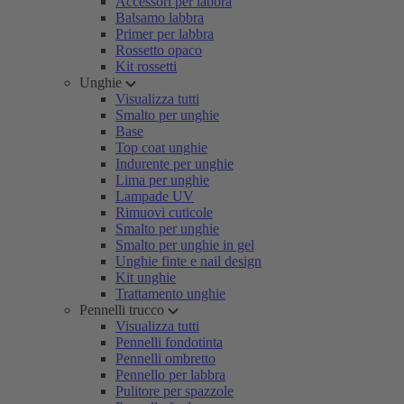
Accessori per labbra
Balsamo labbra
Primer per labbra
Rossetto opaco
Kit rossetti
Unghie
Visualizza tutti
Smalto per unghie
Base
Top coat unghie
Indurente per unghie
Lima per unghie
Lampade UV
Rimuovi cuticole
Smalto per unghie
Smalto per unghie in gel
Unghie finte e nail design
Kit unghie
Trattamento unghie
Pennelli trucco
Visualizza tutti
Pennelli fondotinta
Pennelli ombretto
Pennello per labbra
Pulitore per spazzole