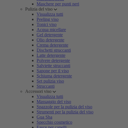
Maschere per punti neri
Pulizia del viso
Visualizza tutti
Peeling viso
Tonici viso
Acqua micellare
Gel detergente
Olio detergente
Crema detergente
Dischetti struccanti
Latte detergente
Polvere detergente
Salviette struccanti
Sapone per il viso
Schiuma detergente
Set pulizia viso
Struccanti
Accessori viso
Visualizza tutti
Massaggio del viso
Spazzole per la pulizia del viso
Strumenti per la pulizia del viso
Gua Sha
Specchio cosmetico
Fasce per capelli