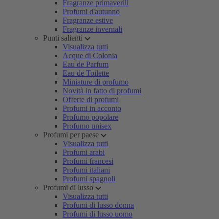
Fragranze primaverili
Profumi d'autunno
Fragranze estive
Fragranze invernali
Punti salienti
Visualizza tutti
Acque di Colonia
Eau de Parfum
Eau de Toilette
Miniature di profumo
Novità in fatto di profumi
Offerte di profumi
Profumi in acconto
Profumo popolare
Profumo unisex
Profumi per paese
Visualizza tutti
Profumi arabi
Profumi francesi
Profumi italiani
Profumi spagnoli
Profumi di lusso
Visualizza tutti
Profumi di lusso donna
Profumi di lusso uomo