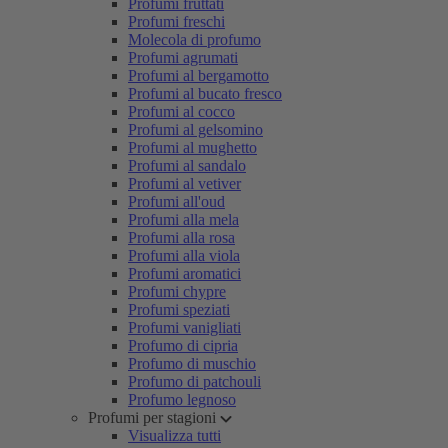
Profumi fruttati
Profumi freschi
Molecola di profumo
Profumi agrumati
Profumi al bergamotto
Profumi al bucato fresco
Profumi al cocco
Profumi al gelsomino
Profumi al mughetto
Profumi al sandalo
Profumi al vetiver
Profumi all'oud
Profumi alla mela
Profumi alla rosa
Profumi alla viola
Profumi aromatici
Profumi chypre
Profumi speziati
Profumi vanigliati
Profumo di cipria
Profumo di muschio
Profumo di patchouli
Profumo legnoso
Profumi per stagioni
Visualizza tutti