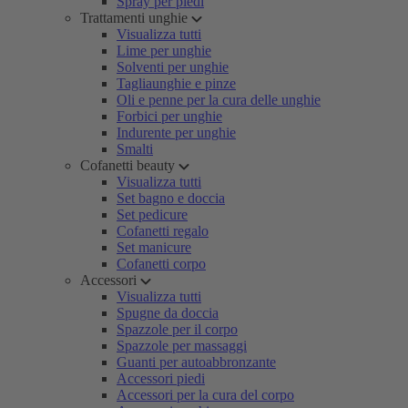
Spray per piedi
Trattamenti unghie
Visualizza tutti
Lime per unghie
Solventi per unghie
Tagliaunghie e pinze
Oli e penne per la cura delle unghie
Forbici per unghie
Indurente per unghie
Smalti
Cofanetti beauty
Visualizza tutti
Set bagno e doccia
Set pedicure
Cofanetti regalo
Set manicure
Cofanetti corpo
Accessori
Visualizza tutti
Spugne da doccia
Spazzole per il corpo
Spazzole per massaggi
Guanti per autoabbronzante
Accessori piedi
Accessori per la cura del corpo