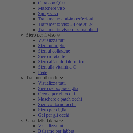
Cura con Q10
Maschere viso
Spray viso
Trattamento anti-imperfezioni
Trattamento viso 24 ore su 24
Trattamento viso senza parabeni
Siero per il viso
Visualizza tutti
Sieri antirughe
Sieri al collagene
Siero idratante
Siero all'acido ialuronico
Sieri alla vitamina C
Fiale
Trattamenti occhi
Visualizza tutti
Siero per sopracciglia
Crema per gli occhi
Maschere e patch occhi
Sieri contorno occhi
Siero per ciglia
Gel per gli occhi
Cura delle labbra
Visualizza tutti
Balsamo per labbra