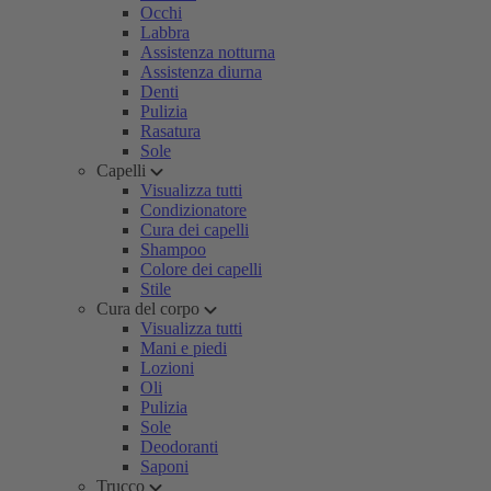
Occhi
Labbra
Assistenza notturna
Assistenza diurna
Denti
Pulizia
Rasatura
Sole
Capelli
Visualizza tutti
Condizionatore
Cura dei capelli
Shampoo
Colore dei capelli
Stile
Cura del corpo
Visualizza tutti
Mani e piedi
Lozioni
Oli
Pulizia
Sole
Deodoranti
Saponi
Trucco