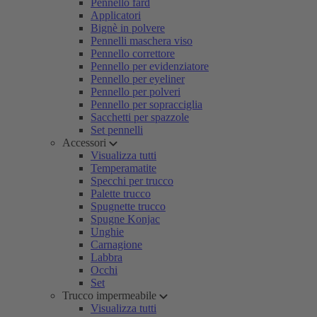
Pennello fard
Applicatori
Bignè in polvere
Pennelli maschera viso
Pennello correttore
Pennello per evidenziatore
Pennello per eyeliner
Pennello per polveri
Pennello per sopracciglia
Sacchetti per spazzole
Set pennelli
Accessori
Visualizza tutti
Temperamatite
Specchi per trucco
Palette trucco
Spugnette trucco
Spugne Konjac
Unghie
Carnagione
Labbra
Occhi
Set
Trucco impermeabile
Visualizza tutti