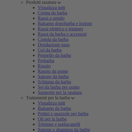
Prodotti rasatura
Visualizza tutti
Crema da barba
Rasoi a umido
Balsamo dopobarba e lozioni
Rasoi elettrico e trimmer
Rasoi da barba e accessori
Ciotola da barba
Depilazione naso
Gel da barba
Pennello da barba
Prebarba
Rasoio
Rasoio da uomo
Sapone da barba
Schiuma da barba
Set da barba per uomo
Supporto per la rasatura
Trattamenti per la barba
Visualizza tutti
Balsamo da barba
Pettini e spazzole per barba
Oli per la barba
Trimmer e tagliacapelli
Sapone e shampoo da barba