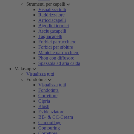
Strumenti per capelli
Visualizza tutti
Raddrizzatore
Arricciacapelli
Bigodini termici
Asciugacapelli
Tagliacapelli
Forbici parrucchiere
Forbici per sfoltire
Mantelle parrucchiere
Phon con diffusore
Spazzola ad aria calda
Make-up
Visualizza tutti
Fondotinta
Visualizza tutti
Fondotinta
Correttore
Cipria
Blush
Evidenziatore
BB- & CC-Cream
Camouflage
Contouring
Correttore