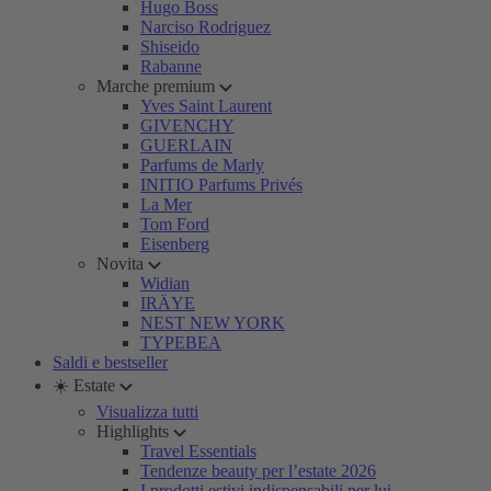
Hugo Boss
Narciso Rodriguez
Shiseido
Rabanne
Marche premium
Yves Saint Laurent
GIVENCHY
GUERLAIN
Parfums de Marly
INITIO Parfums Privés
La Mer
Tom Ford
Eisenberg
Novita
Widian
IRÄYE
NEST NEW YORK
TYPEBEA
Saldi e bestseller
☀️ Estate
Visualizza tutti
Highlights
Travel Essentials
Tendenze beauty per l’estate 2026
I prodotti estivi indispensabili per lui