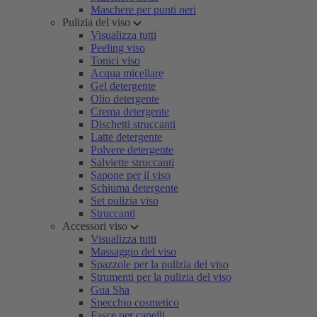
Maschere per punti neri
Pulizia del viso
Visualizza tutti
Peeling viso
Tonici viso
Acqua micellare
Gel detergente
Olio detergente
Crema detergente
Dischetti struccanti
Latte detergente
Polvere detergente
Salviette struccanti
Sapone per il viso
Schiuma detergente
Set pulizia viso
Struccanti
Accessori viso
Visualizza tutti
Massaggio del viso
Spazzole per la pulizia del viso
Strumenti per la pulizia del viso
Gua Sha
Specchio cosmetico
Fasce per capelli