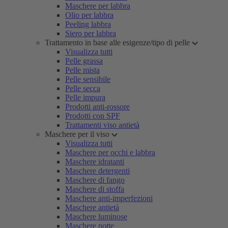
Maschere per labbra
Olio per labbra
Peeling labbra
Siero per labbra
Trattamento in base alle esigenze/tipo di pelle
Visualizza tutti
Pelle grassa
Pelle mista
Pelle sensibile
Pelle secca
Pelle impura
Prodotti anti-rossore
Prodotti con SPF
Trattamenti viso antietà
Maschere per il viso
Visualizza tutti
Maschere per occhi e labbra
Maschere idratanti
Maschere detergenti
Maschere di fango
Maschere di stoffa
Maschere anti-imperfezioni
Maschere antietà
Maschere luminose
Maschere notte