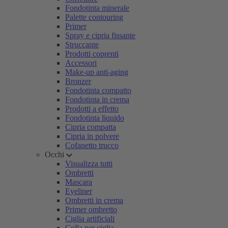
Fondotinta minerale
Palette contouring
Primer
Spray e cipria fissante
Struccante
Prodotti coprenti
Accessori
Make-up anti-aging
Bronzer
Fondotinta compatto
Fondotinta in crema
Prodotti a effetto
Fondotinta liquido
Cipria compatta
Cipria in polvere
Cofanetto trucco
Occhi
Visualizza tutti
Ombretti
Mascara
Eyeliner
Ombretti in crema
Primer ombretto
Ciglia artificiali
Colla per ciglia