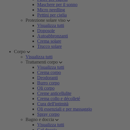
Maschere per il sonno
Micro needling
Pettini per ciglia
Protezione solare viso
Visualizza tutti
Doposole
Autoabbronzanti
Crema solare
Trucco solare
Corpo
Visualizza tutti
Trattamenti corpo
Visualizza tutti
Crema corpo
Deodoranti
Burro corpo
Oli corpo
Creme anticellulite
Crema collo e décolleté
Cura dell'intimità
Oli essenziali e per massaggio
Spray corpo
Bagno e doccia
Visualizza tutti
Gel doccia