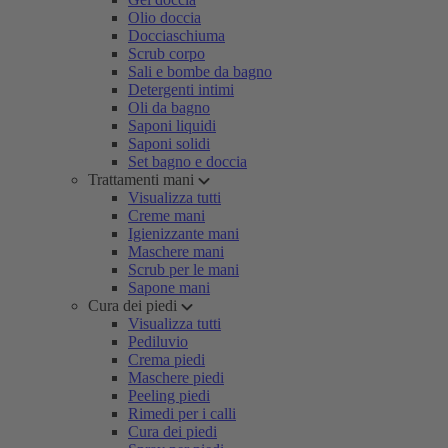
Olio doccia
Docciaschiuma
Scrub corpo
Sali e bombe da bagno
Detergenti intimi
Oli da bagno
Saponi liquidi
Saponi solidi
Set bagno e doccia
Trattamenti mani
Visualizza tutti
Creme mani
Igienizzante mani
Maschere mani
Scrub per le mani
Sapone mani
Cura dei piedi
Visualizza tutti
Pediluvio
Crema piedi
Maschere piedi
Peeling piedi
Rimedi per i calli
Cura dei piedi