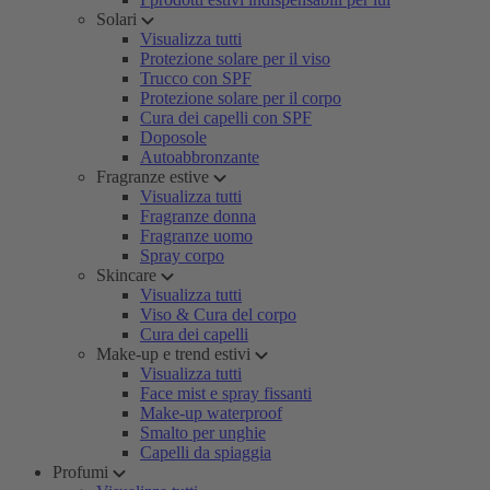
Solari
Visualizza tutti
Protezione solare per il viso
Trucco con SPF
Protezione solare per il corpo
Cura dei capelli con SPF
Doposole
Autoabbronzante
Fragranze estive
Visualizza tutti
Fragranze donna
Fragranze uomo
Spray corpo
Skincare
Visualizza tutti
Viso & Cura del corpo
Cura dei capelli
Make-up e trend estivi
Visualizza tutti
Face mist e spray fissanti
Make-up waterproof
Smalto per unghie
Capelli da spiaggia
Profumi