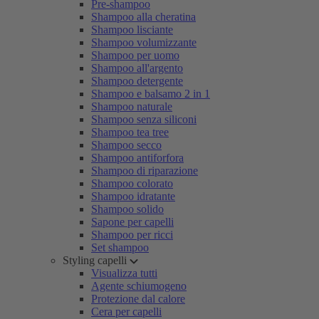
Pre-shampoo
Shampoo alla cheratina
Shampoo lisciante
Shampoo volumizzante
Shampoo per uomo
Shampoo all'argento
Shampoo detergente
Shampoo e balsamo 2 in 1
Shampoo naturale
Shampoo senza siliconi
Shampoo tea tree
Shampoo secco
Shampoo antiforfora
Shampoo di riparazione
Shampoo colorato
Shampoo idratante
Shampoo solido
Sapone per capelli
Shampoo per ricci
Set shampoo
Styling capelli
Visualizza tutti
Agente schiumogeno
Protezione dal calore
Cera per capelli