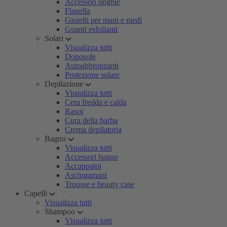
Accessori unghie
Flanella
Gioielli per mani e piedi
Guanti esfolianti
Solari
Visualizza tutti
Doposole
Autoabbronzanti
Protezione solare
Depilazione
Visualizza tutti
Cera fredda e calda
Rasoi
Cura della barba
Crema depilatoria
Bagno
Visualizza tutti
Accessori bagno
Accappatoi
Asciugamani
Trousse e beauty case
Capelli
Visualizza tutti
Shampoo
Visualizza tutti