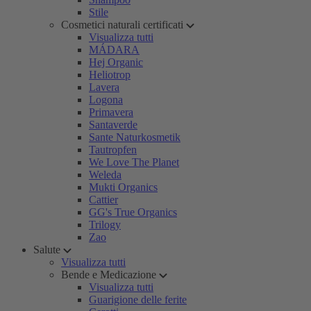
Stile
Cosmetici naturali certificati
Visualizza tutti
MÁDARA
Hej Organic
Heliotrop
Lavera
Logona
Primavera
Santaverde
Sante Naturkosmetik
Tautropfen
We Love The Planet
Weleda
Mukti Organics
Cattier
GG's True Organics
Trilogy
Zao
Salute
Visualizza tutti
Bende e Medicazione
Visualizza tutti
Guarigione delle ferite