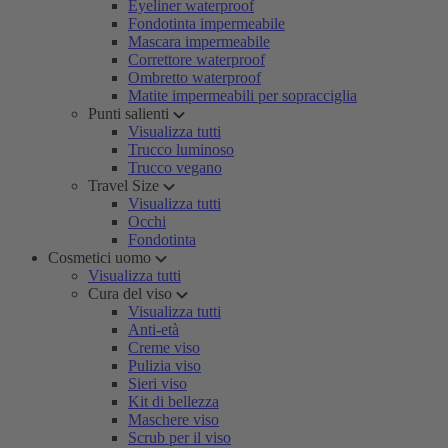
Eyeliner waterproof
Fondotinta impermeabile
Mascara impermeabile
Correttore waterproof
Ombretto waterproof
Matite impermeabili per sopracciglia
Punti salienti
Visualizza tutti
Trucco luminoso
Trucco vegano
Travel Size
Visualizza tutti
Occhi
Fondotinta
Cosmetici uomo
Visualizza tutti
Cura del viso
Visualizza tutti
Anti-età
Creme viso
Pulizia viso
Sieri viso
Kit di bellezza
Maschere viso
Scrub per il viso