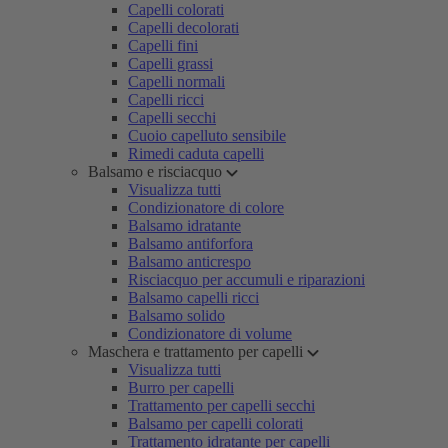
Capelli colorati
Capelli decolorati
Capelli fini
Capelli grassi
Capelli normali
Capelli ricci
Capelli secchi
Cuoio capelluto sensibile
Rimedi caduta capelli
Balsamo e risciacquo
Visualizza tutti
Condizionatore di colore
Balsamo idratante
Balsamo antiforfora
Balsamo anticrespo
Risciacquo per accumuli e riparazioni
Balsamo capelli ricci
Balsamo solido
Condizionatore di volume
Maschera e trattamento per capelli
Visualizza tutti
Burro per capelli
Trattamento per capelli secchi
Balsamo per capelli colorati
Trattamento idratante per capelli