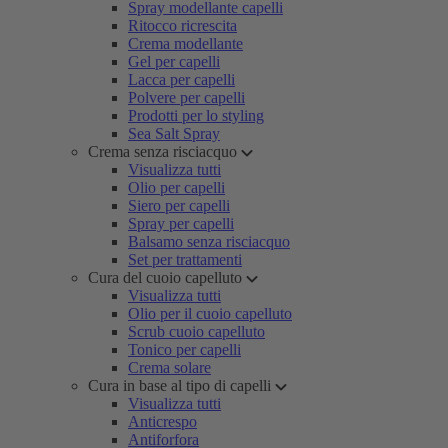
Spray modellante capelli
Ritocco ricrescita
Crema modellante
Gel per capelli
Lacca per capelli
Polvere per capelli
Prodotti per lo styling
Sea Salt Spray
Crema senza risciacquo
Visualizza tutti
Olio per capelli
Siero per capelli
Spray per capelli
Balsamo senza risciacquo
Set per trattamenti
Cura del cuoio capelluto
Visualizza tutti
Olio per il cuoio capelluto
Scrub cuoio capelluto
Tonico per capelli
Crema solare
Cura in base al tipo di capelli
Visualizza tutti
Anticrespo
Antiforfora