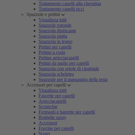
Trattamento capelli alla cheratina
Trattamento capelli ricci
Spazzole e pettini
Visualizza tutti
Spazzole rotonde
Spazzola districante
Spazzola piatta
Spazzola in legno
Pettini per capelli
Pettine a coda
Pettine arricciacapelli
Pettini da taglio per capelli
Spazzola con setole di cinghiale
Spazzola scheletro
Spazzole per il massaggio della testa
Accessori per capelli
Visualizza tutti
Fascette per capelli
Arricciacapelli
Scrunchie
Fermagli e barrette per capelli
Bottiglie spray
Accessori
Forcine per capelli
Nastri