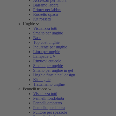
Accessori per labbra
Balsamo labbra
Primer per labbra
Rossetto opaco
Kit rossetti
Unghie
Visualizza tutti
Smalto per unghie
Base
Top coat unghie
Indurente per unghie
Lima per unghie
Lampade UV
Rimuovi cuticole
Smalto per unghie
Smalto per unghie in gel
Unghie finte e nail design
Kit unghie
Trattamento unghie
Pennelli trucco
Visualizza tutti
Pennelli fondotinta
Pennelli ombretto
Pennello per labbra
Pulitore per spazzole