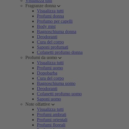
Visualizza tutti
Fragranze donna
Visualizza tutti
Profumi donna
Profumo per capelli
Body mist
Bagnoschiuma donna
Deodoranti
Cura del corpo
Saponi profumati
Cofanetti profumo donna
Profumi da uomo
Visualizza tutti
Profumi uomo
Dopobarba
Cura del corpo
Bagnoschiuma uomo
Deodoranti
Cofanetti profumo uomo
Saponi uomo
Note olfattive
Visualizza tutti
Profumi ambrati
Profumi orientali
Profumi floreali