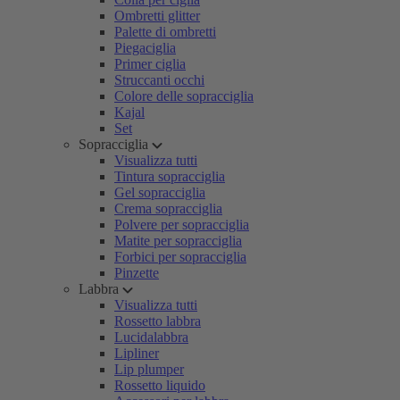
Ombretti glitter
Palette di ombretti
Piegaciglia
Primer ciglia
Struccanti occhi
Colore delle sopracciglia
Kajal
Set
Sopracciglia
Visualizza tutti
Tintura sopracciglia
Gel sopracciglia
Crema sopracciglia
Polvere per sopracciglia
Matite per sopracciglia
Forbici per sopracciglia
Pinzette
Labbra
Visualizza tutti
Rossetto labbra
Lucidalabbra
Lipliner
Lip plumper
Rossetto liquido