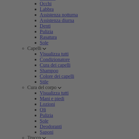
Occhi
Labbra
Assistenza notturna
Assistenza diurna
Denti
Pulizia
Rasatura
Sole
Capelli
Visualizza tutti
Condizionatore
Cura dei capelli
Shampoo
Colore dei capelli
Stile
Cura del corpo
Visualizza tutti
Mani e piedi
Lozioni
Oli
Pulizia
Sole
Deodoranti
Saponi
Trucco