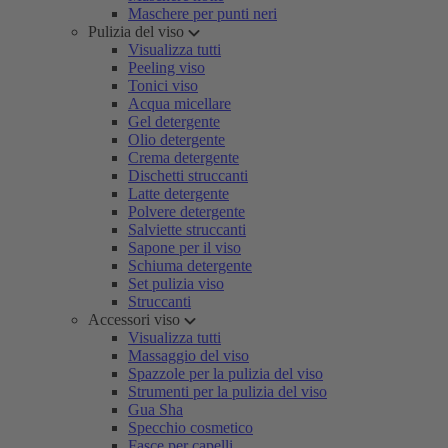
Maschere per punti neri
Pulizia del viso
Visualizza tutti
Peeling viso
Tonici viso
Acqua micellare
Gel detergente
Olio detergente
Crema detergente
Dischetti struccanti
Latte detergente
Polvere detergente
Salviette struccanti
Sapone per il viso
Schiuma detergente
Set pulizia viso
Struccanti
Accessori viso
Visualizza tutti
Massaggio del viso
Spazzole per la pulizia del viso
Strumenti per la pulizia del viso
Gua Sha
Specchio cosmetico
Fasce per capelli