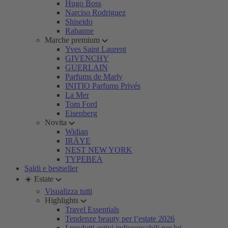
Hugo Boss
Narciso Rodriguez
Shiseido
Rabanne
Marche premium
Yves Saint Laurent
GIVENCHY
GUERLAIN
Parfums de Marly
INITIO Parfums Privés
La Mer
Tom Ford
Eisenberg
Novita
Widian
IRÄYE
NEST NEW YORK
TYPEBEA
Saldi e bestseller
☀️ Estate
Visualizza tutti
Highlights
Travel Essentials
Tendenze beauty per l’estate 2026
I prodotti estivi indispensabili per lui