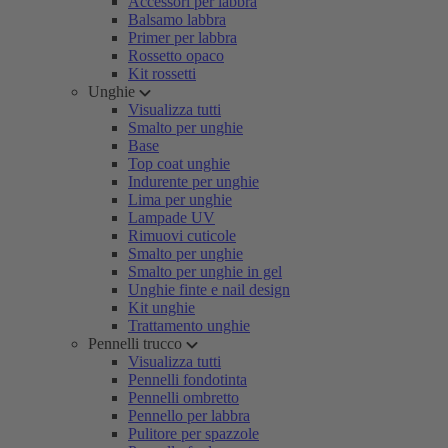
Accessori per labbra
Balsamo labbra
Primer per labbra
Rossetto opaco
Kit rossetti
Unghie
Visualizza tutti
Smalto per unghie
Base
Top coat unghie
Indurente per unghie
Lima per unghie
Lampade UV
Rimuovi cuticole
Smalto per unghie
Smalto per unghie in gel
Unghie finte e nail design
Kit unghie
Trattamento unghie
Pennelli trucco
Visualizza tutti
Pennelli fondotinta
Pennelli ombretto
Pennello per labbra
Pulitore per spazzole