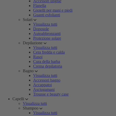
Accessori unghie
Flanella
Gioielli per mani e piedi
Guanti esfolianti
Solari
Visualizza tutti
Doposole
Autoabbronzanti
Protezione solare
Depilazione
Visualizza tutti
Cera fredda e calda
Rasoi
Cura della barba
Crema depilatoria
Bagno
Visualizza tutti
Accessori bagno
Accappatoi
Asciugamani
Trousse e beauty case
Capelli
Visualizza tutti
Shampoo
Visualizza tutti