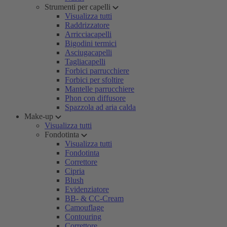
Strumenti per capelli
Visualizza tutti
Raddrizzatore
Arricciacapelli
Bigodini termici
Asciugacapelli
Tagliacapelli
Forbici parrucchiere
Forbici per sfoltire
Mantelle parrucchiere
Phon con diffusore
Spazzola ad aria calda
Make-up
Visualizza tutti
Fondotinta
Visualizza tutti
Fondotinta
Correttore
Cipria
Blush
Evidenziatore
BB- & CC-Cream
Camouflage
Contouring
Correttore