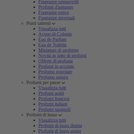
Fragranze primaverili
Profumi d'autunno
Fragranze estive
Fragranze invernali
Punti salienti
Visualizza tutti
Acque di Colonia
Eau de Parfum
Eau de Toilette
Miniature di profumo
Novità in fatto di profumi
Offerte di profumi
Profumi in acconto
Profumo popolare
Profumo unisex
Profumi per paese
Visualizza tutti
Profumi arabi
Profumi francesi
Profumi italiani
Profumi spagnoli
Profumi di lusso
Visualizza tutti
Profumi di lusso donna
Profumi di lusso uomo