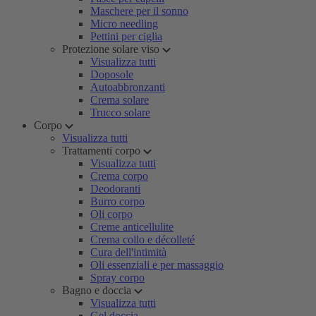
Maschere per il sonno
Micro needling
Pettini per ciglia
Protezione solare viso
Visualizza tutti
Doposole
Autoabbronzanti
Crema solare
Trucco solare
Corpo
Visualizza tutti
Trattamenti corpo
Visualizza tutti
Crema corpo
Deodoranti
Burro corpo
Oli corpo
Creme anticellulite
Crema collo e décolleté
Cura dell'intimità
Oli essenziali e per massaggio
Spray corpo
Bagno e doccia
Visualizza tutti
Gel doccia