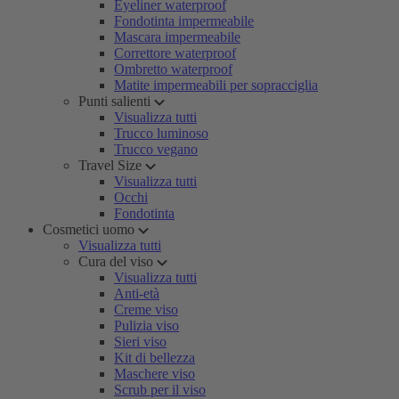
Eyeliner waterproof
Fondotinta impermeabile
Mascara impermeabile
Correttore waterproof
Ombretto waterproof
Matite impermeabili per sopracciglia
Punti salienti
Visualizza tutti
Trucco luminoso
Trucco vegano
Travel Size
Visualizza tutti
Occhi
Fondotinta
Cosmetici uomo
Visualizza tutti
Cura del viso
Visualizza tutti
Anti-età
Creme viso
Pulizia viso
Sieri viso
Kit di bellezza
Maschere viso
Scrub per il viso