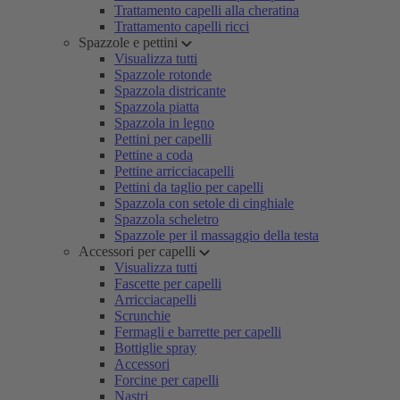
Trattamento capelli alla cheratina
Trattamento capelli ricci
Spazzole e pettini
Visualizza tutti
Spazzole rotonde
Spazzola districante
Spazzola piatta
Spazzola in legno
Pettini per capelli
Pettine a coda
Pettine arricciacapelli
Pettini da taglio per capelli
Spazzola con setole di cinghiale
Spazzola scheletro
Spazzole per il massaggio della testa
Accessori per capelli
Visualizza tutti
Fascette per capelli
Arricciacapelli
Scrunchie
Fermagli e barrette per capelli
Bottiglie spray
Accessori
Forcine per capelli
Nastri