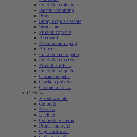
Fondotinta minerale
Palette contouring
Primer
Spray e cipria fissante
Struccante
Prodotti coprenti
Accessori
Make-up anti-aging
Bronzer
Fondotinta compatto
Fondotinta in crema
Prodotti a effetto
Fondotinta liquido
Cipria compatta
Cipria in polvere
Cofanetto trucco
Occhi
Visualizza tutti
Ombretti
Mascara
Eyeliner
Ombretti in crema
Primer ombretto
Ciglia artificiali
Colla per ciglia