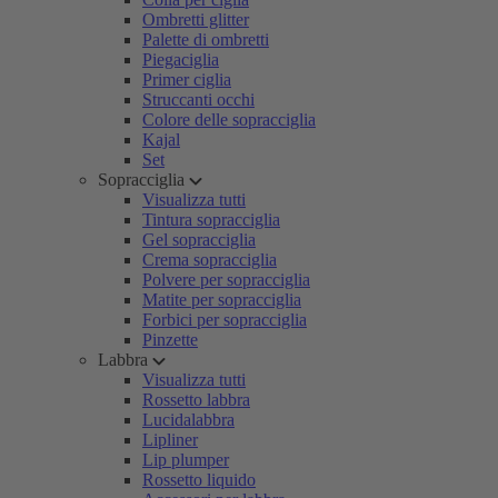
Ombretti glitter
Palette di ombretti
Piegaciglia
Primer ciglia
Struccanti occhi
Colore delle sopracciglia
Kajal
Set
Sopracciglia
Visualizza tutti
Tintura sopracciglia
Gel sopracciglia
Crema sopracciglia
Polvere per sopracciglia
Matite per sopracciglia
Forbici per sopracciglia
Pinzette
Labbra
Visualizza tutti
Rossetto labbra
Lucidalabbra
Lipliner
Lip plumper
Rossetto liquido