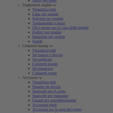
Spray per piedi
Trattamenti unghie
Visualizza tutti
Lime per unghie
Solventi per unghie
Tagliaunghie e pinze
Oli e penne per la cura delle unghie
Forbici per unghie
Indurente per unghie
Smalti
Cofanetti beauty
Visualizza tutti
Set bagno e doccia
Set pedicure
Cofanetti regalo
Set manicure
Cofanetti corpo
Accessori
Visualizza tutti
Spugne da doccia
Spazzole per il corpo
Spazzole per massaggi
Guanti per autoabbronzante
Accessori piedi
Accessori per la cura del corpo