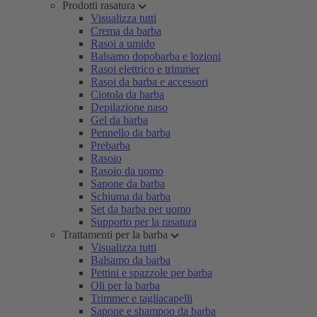
Prodotti rasatura
Visualizza tutti
Crema da barba
Rasoi a umido
Balsamo dopobarba e lozioni
Rasoi elettrico e trimmer
Rasoi da barba e accessori
Ciotola da barba
Depilazione naso
Gel da barba
Pennello da barba
Prebarba
Rasoio
Rasoio da uomo
Sapone da barba
Schiuma da barba
Set da barba per uomo
Supporto per la rasatura
Trattamenti per la barba
Visualizza tutti
Balsamo da barba
Pettini e spazzole per barba
Oli per la barba
Trimmer e tagliacapelli
Sapone e shampoo da barba