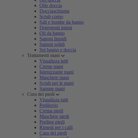
Olio doccia
Docciaschiuma
Scrub corpo
Sali e bombe da bagno
Detergenti intimi
Oli da bagno
Saponi liquidi
Saponi solidi
Set bagno e doccia
Trattamenti mani
Visualizza tutti
Creme mani
Igienizzante mani
Maschere mani
Scrub per le mani
Sapone mani
Cura dei piedi
Visualizza tutti
Pediluvio
Crema piedi
Maschere piedi
Peeling piedi
Rimedi per i calli
Cura dei piedi