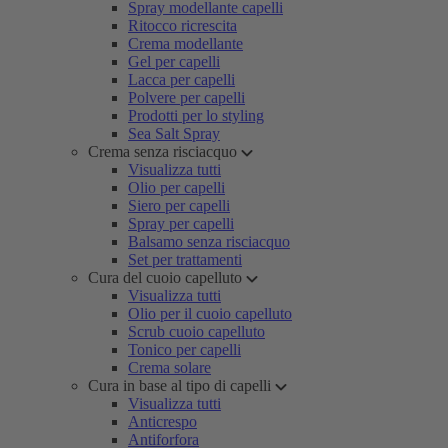
Spray modellante capelli
Ritocco ricrescita
Crema modellante
Gel per capelli
Lacca per capelli
Polvere per capelli
Prodotti per lo styling
Sea Salt Spray
Crema senza risciacquo
Visualizza tutti
Olio per capelli
Siero per capelli
Spray per capelli
Balsamo senza risciacquo
Set per trattamenti
Cura del cuoio capelluto
Visualizza tutti
Olio per il cuoio capelluto
Scrub cuoio capelluto
Tonico per capelli
Crema solare
Cura in base al tipo di capelli
Visualizza tutti
Anticrespo
Antiforfora