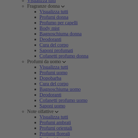
Visualizza tutti
Fragranze donna
Visualizza tutti
Profumi donna
Profumo per capelli
Body mist
Bagnoschiuma donna
Deodoranti
Cura del corpo
Saponi profumati
Cofanetti profumo donna
Profumi da uomo
Visualizza tutti
Profumi uomo
Dopobarba
Cura del corpo
Bagnoschiuma uomo
Deodoranti
Cofanetti profumo uomo
Saponi uomo
Note olfattive
Visualizza tutti
Profumi ambrati
Profumi orientali
Profumi floreali