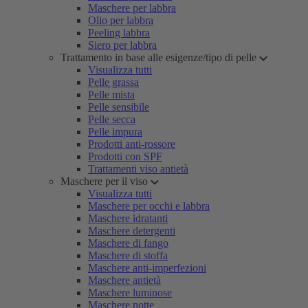
Maschere per labbra
Olio per labbra
Peeling labbra
Siero per labbra
Trattamento in base alle esigenze/tipo di pelle
Visualizza tutti
Pelle grassa
Pelle mista
Pelle sensibile
Pelle secca
Pelle impura
Prodotti anti-rossore
Prodotti con SPF
Trattamenti viso antietà
Maschere per il viso
Visualizza tutti
Maschere per occhi e labbra
Maschere idratanti
Maschere detergenti
Maschere di fango
Maschere di stoffa
Maschere anti-imperfezioni
Maschere antietà
Maschere luminose
Maschere notte