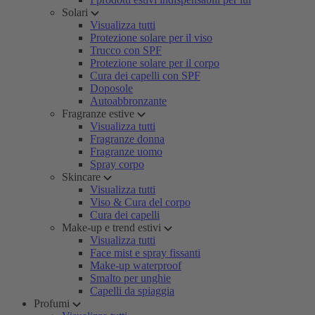
Solari
Visualizza tutti
Protezione solare per il viso
Trucco con SPF
Protezione solare per il corpo
Cura dei capelli con SPF
Doposole
Autoabbronzante
Fragranze estive
Visualizza tutti
Fragranze donna
Fragranze uomo
Spray corpo
Skincare
Visualizza tutti
Viso & Cura del corpo
Cura dei capelli
Make-up e trend estivi
Visualizza tutti
Face mist e spray fissanti
Make-up waterproof
Smalto per unghie
Capelli da spiaggia
Profumi