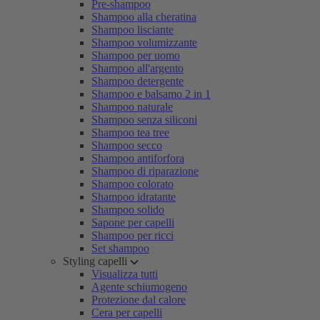
Pre-shampoo
Shampoo alla cheratina
Shampoo lisciante
Shampoo volumizzante
Shampoo per uomo
Shampoo all'argento
Shampoo detergente
Shampoo e balsamo 2 in 1
Shampoo naturale
Shampoo senza siliconi
Shampoo tea tree
Shampoo secco
Shampoo antiforfora
Shampoo di riparazione
Shampoo colorato
Shampoo idratante
Shampoo solido
Sapone per capelli
Shampoo per ricci
Set shampoo
Styling capelli
Visualizza tutti
Agente schiumogeno
Protezione dal calore
Cera per capelli