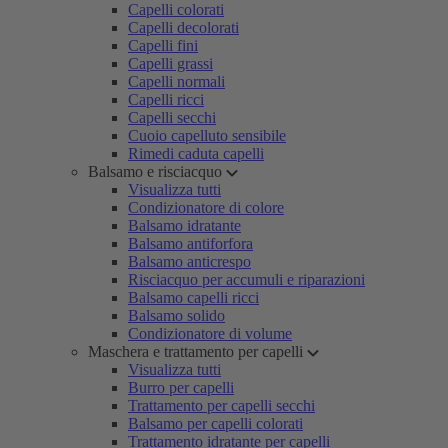
Capelli colorati
Capelli decolorati
Capelli fini
Capelli grassi
Capelli normali
Capelli ricci
Capelli secchi
Cuoio capelluto sensibile
Rimedi caduta capelli
Balsamo e risciacquo
Visualizza tutti
Condizionatore di colore
Balsamo idratante
Balsamo antiforfora
Balsamo anticrespo
Risciacquo per accumuli e riparazioni
Balsamo capelli ricci
Balsamo solido
Condizionatore di volume
Maschera e trattamento per capelli
Visualizza tutti
Burro per capelli
Trattamento per capelli secchi
Balsamo per capelli colorati
Trattamento idratante per capelli