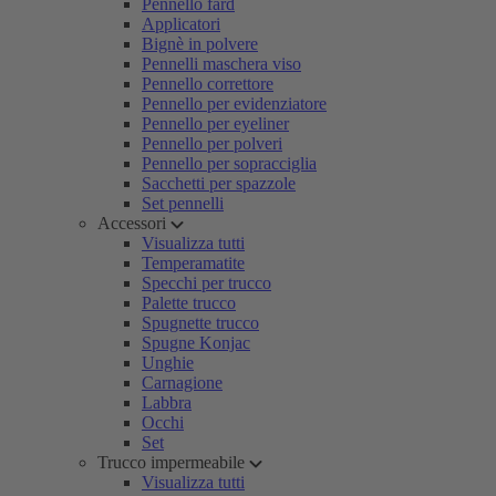
Pennello fard
Applicatori
Bignè in polvere
Pennelli maschera viso
Pennello correttore
Pennello per evidenziatore
Pennello per eyeliner
Pennello per polveri
Pennello per sopracciglia
Sacchetti per spazzole
Set pennelli
Accessori
Visualizza tutti
Temperamatite
Specchi per trucco
Palette trucco
Spugnette trucco
Spugne Konjac
Unghie
Carnagione
Labbra
Occhi
Set
Trucco impermeabile
Visualizza tutti