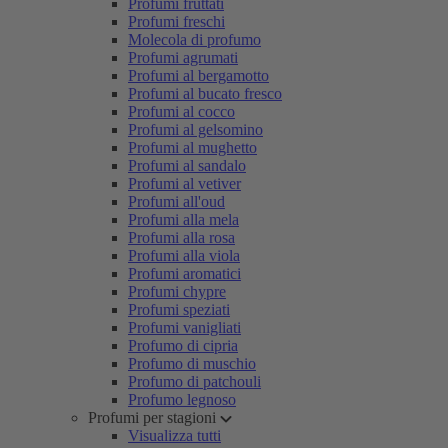
Profumi fruttati
Profumi freschi
Molecola di profumo
Profumi agrumati
Profumi al bergamotto
Profumi al bucato fresco
Profumi al cocco
Profumi al gelsomino
Profumi al mughetto
Profumi al sandalo
Profumi al vetiver
Profumi all'oud
Profumi alla mela
Profumi alla rosa
Profumi alla viola
Profumi aromatici
Profumi chypre
Profumi speziati
Profumi vanigliati
Profumo di cipria
Profumo di muschio
Profumo di patchouli
Profumo legnoso
Profumi per stagioni
Visualizza tutti