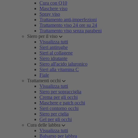
Cura con Q10
Maschere viso
Spray viso
Trattamento anti-imperfezioni
Trattamento viso 24 ore su 24
Trattamento viso senza parabeni
Siero per il viso
Visualizza tutti
Sieri antirughe
Sieri al collagene
Siero idratante
Siero all'acido ialuronico
Sieri alla vitamina C
Fiale
Trattamenti occhi
Visualizza tutti
Siero per sopracciglia
Crema per gli occhi
Maschere e patch occhi
Sieri contorno occhi
Siero per ciglia
Gel per gli occhi
Cura delle labbra
Visualizza tutti
Balsamo per labbra