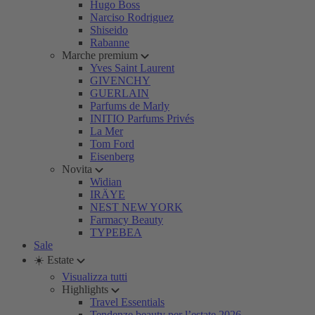
Hugo Boss
Narciso Rodriguez
Shiseido
Rabanne
Marche premium
Yves Saint Laurent
GIVENCHY
GUERLAIN
Parfums de Marly
INITIO Parfums Privés
La Mer
Tom Ford
Eisenberg
Novita
Widian
IRÄYE
NEST NEW YORK
Farmacy Beauty
TYPEBEA
Sale
☀️ Estate
Visualizza tutti
Highlights
Travel Essentials
Tendenze beauty per l’estate 2026