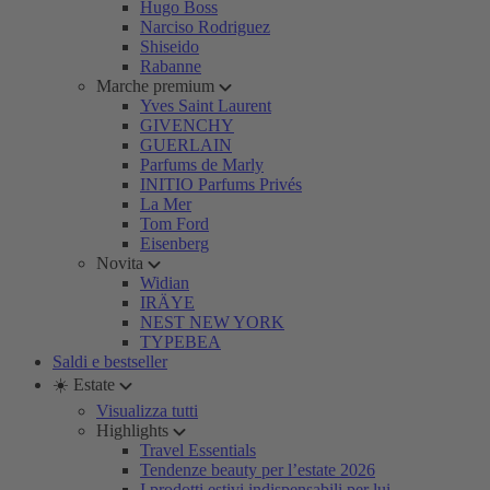
Hugo Boss
Narciso Rodriguez
Shiseido
Rabanne
Marche premium
Yves Saint Laurent
GIVENCHY
GUERLAIN
Parfums de Marly
INITIO Parfums Privés
La Mer
Tom Ford
Eisenberg
Novita
Widian
IRÄYE
NEST NEW YORK
TYPEBEA
Saldi e bestseller
☀️ Estate
Visualizza tutti
Highlights
Travel Essentials
Tendenze beauty per l’estate 2026
I prodotti estivi indispensabili per lui