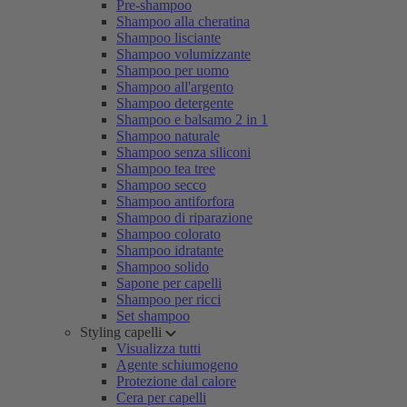
Pre-shampoo
Shampoo alla cheratina
Shampoo lisciante
Shampoo volumizzante
Shampoo per uomo
Shampoo all'argento
Shampoo detergente
Shampoo e balsamo 2 in 1
Shampoo naturale
Shampoo senza siliconi
Shampoo tea tree
Shampoo secco
Shampoo antiforfora
Shampoo di riparazione
Shampoo colorato
Shampoo idratante
Shampoo solido
Sapone per capelli
Shampoo per ricci
Set shampoo
Styling capelli
Visualizza tutti
Agente schiumogeno
Protezione dal calore
Cera per capelli