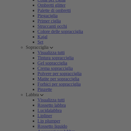
Ombretti glitter
Palette di ombretti
Piegaciglia
Primer ciglia
Struccanti occhi
Colore delle sopracciglia
Kajal
Set
Sopracciglia
Visualizza tutti
Tintura sopracciglia
Gel sopracciglia
Crema sopracciglia
Polvere per sopracciglia
Matite per sopracciglia
Forbici per sopracciglia
Pinzette
Labbra
Visualizza tutti
Rossetto labbra
Lucidalabbra
Lipliner
Lip plumper
Rossetto liquido