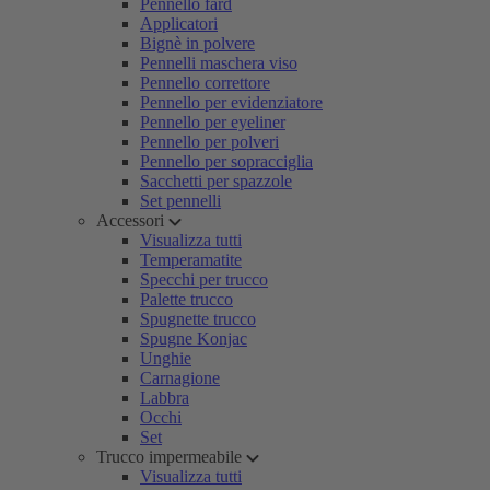
Pennello fard
Applicatori
Bignè in polvere
Pennelli maschera viso
Pennello correttore
Pennello per evidenziatore
Pennello per eyeliner
Pennello per polveri
Pennello per sopracciglia
Sacchetti per spazzole
Set pennelli
Accessori
Visualizza tutti
Temperamatite
Specchi per trucco
Palette trucco
Spugnette trucco
Spugne Konjac
Unghie
Carnagione
Labbra
Occhi
Set
Trucco impermeabile
Visualizza tutti