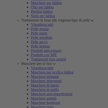
Maschere per labbra
Olio per labbra
Peeling labbra
Siero per labbra
Trattamento in base alle esigenze/tipo di pelle
Visualizza tutti
Pelle grassa
Pelle mista
Pelle sensibile
Pelle secca
Pelle impura
Prodotti anti-rossore
Prodotti con SPF
Trattamenti viso antietà
Maschere per il viso
Visualizza tutti
Maschere per occhi e labbra
Maschere idratanti
Maschere detergenti
Maschere di fango
Maschere di stoffa
Maschere anti-imperfezioni
Maschere antietà
Maschere luminose
Maschere notte