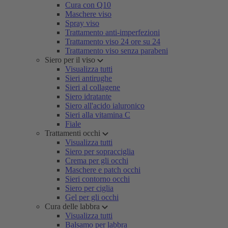
Cura con Q10
Maschere viso
Spray viso
Trattamento anti-imperfezioni
Trattamento viso 24 ore su 24
Trattamento viso senza parabeni
Siero per il viso
Visualizza tutti
Sieri antirughe
Sieri al collagene
Siero idratante
Siero all'acido ialuronico
Sieri alla vitamina C
Fiale
Trattamenti occhi
Visualizza tutti
Siero per sopracciglia
Crema per gli occhi
Maschere e patch occhi
Sieri contorno occhi
Siero per ciglia
Gel per gli occhi
Cura delle labbra
Visualizza tutti
Balsamo per labbra