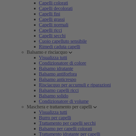
Capelli colorati
Capelli decolorati
Capelli fini
Capelli grassi
Capelli normali
Capelli ricci
Capelli secchi
Cuoio capelluto sensibile
Rimedi caduta capelli
Balsamo e risciacquo
Visualizza tutti
Condizionatore di colore
Balsamo idratante
Balsamo antiforfora
Balsamo anticrespo
Risciacquo per accumuli e riparazioni
Balsamo capelli ricci
Balsamo solido
Condizionatore di volume
Maschera e trattamento per capelli
Visualizza tutti
Burro per capelli
Trattamento per capelli secchi
Balsamo per capelli colorati
Trattamento idratante per capelli