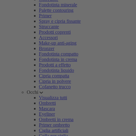
Fondotinta minerale
Palette contouring
Primer
Spray e cipria fissante
Struccante
Prodotti coprenti
Accessori
Make-up anti-aging
Bronzer
Fondotinta compatto
Fondotinta in crema
Prodotti a effetto
Fondotinta liquido
Cipria compatta
Cipria in polvere
Cofanetto trucco
Occhi
Visualizza tutti
Ombretti
Mascara
Eyeliner
Ombretti in crema
Primer ombretto
Ciglia artificiali
Colla per ciglia