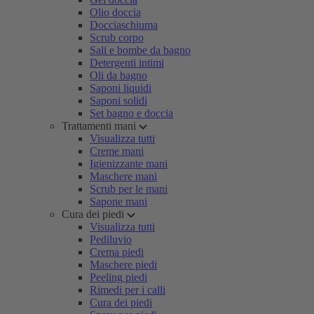
Olio doccia
Docciaschiuma
Scrub corpo
Sali e bombe da bagno
Detergenti intimi
Oli da bagno
Saponi liquidi
Saponi solidi
Set bagno e doccia
Trattamenti mani
Visualizza tutti
Creme mani
Igienizzante mani
Maschere mani
Scrub per le mani
Sapone mani
Cura dei piedi
Visualizza tutti
Pediluvio
Crema piedi
Maschere piedi
Peeling piedi
Rimedi per i calli
Cura dei piedi