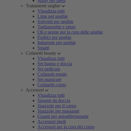
Spray per piedi
Trattamenti unghie
Visualizza tutti
Lime per unghie
Solventi per unghie
Tagliaunghie e pinze
Oli e penne per la cura delle unghie
Forbici per unghie
Indurente per unghie
Smalti
Cofanetti beauty
Visualizza tutti
Set bagno e doccia
Set pedicure
Cofanetti regalo
Set manicure
Cofanetti corpo
Accessori
Visualizza tutti
Spugne da doccia
Spazzole per il corpo
Spazzole per massaggi
Guanti per autoabbronzante
Accessori piedi
Accessori per la cura del corpo