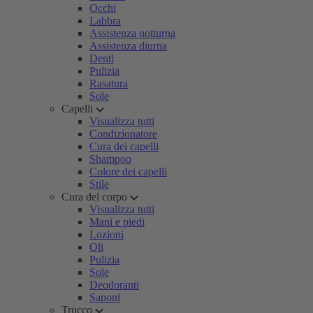
Occhi
Labbra
Assistenza notturna
Assistenza diurna
Denti
Pulizia
Rasatura
Sole
Capelli
Visualizza tutti
Condizionatore
Cura dei capelli
Shampoo
Colore dei capelli
Stile
Cura del corpo
Visualizza tutti
Mani e piedi
Lozioni
Oli
Pulizia
Sole
Deodoranti
Saponi
Trucco