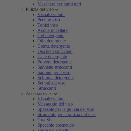
Maschere per punti neri
Pulizia del viso
Visualizza tutti
Peeling viso
Tonici viso
Acqua micellare
Gel detergente
Olio detergente
Crema detergente
Dischetti struccanti
Latte detergente
Polvere detergente
Salviette struccanti
Sapone per il viso
Schiuma detergente
Set pulizia viso
Struccanti
Accessori viso
Visualizza tutti
Massaggio del viso
Spazzole per la pulizia del viso
Strumenti per la pulizia del viso
Gua Sha
Specchio cosmetico
Fasce per capelli