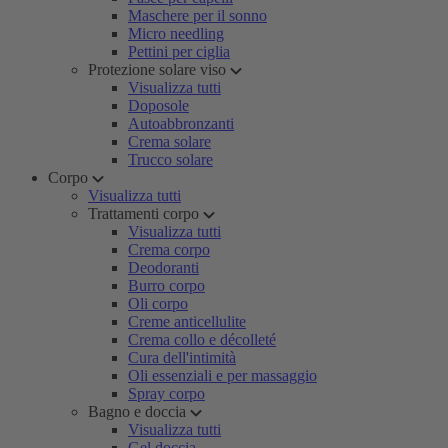
Maschere per il sonno
Micro needling
Pettini per ciglia
Protezione solare viso
Visualizza tutti
Doposole
Autoabbronzanti
Crema solare
Trucco solare
Corpo
Visualizza tutti
Trattamenti corpo
Visualizza tutti
Crema corpo
Deodoranti
Burro corpo
Oli corpo
Creme anticellulite
Crema collo e décolleté
Cura dell'intimità
Oli essenziali e per massaggio
Spray corpo
Bagno e doccia
Visualizza tutti
Gel doccia