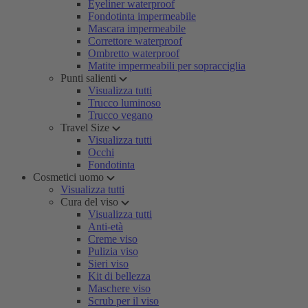
Eyeliner waterproof
Fondotinta impermeabile
Mascara impermeabile
Correttore waterproof
Ombretto waterproof
Matite impermeabili per sopracciglia
Punti salienti
Visualizza tutti
Trucco luminoso
Trucco vegano
Travel Size
Visualizza tutti
Occhi
Fondotinta
Cosmetici uomo
Visualizza tutti
Cura del viso
Visualizza tutti
Anti-età
Creme viso
Pulizia viso
Sieri viso
Kit di bellezza
Maschere viso
Scrub per il viso