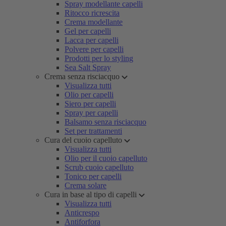
Spray modellante capelli
Ritocco ricrescita
Crema modellante
Gel per capelli
Lacca per capelli
Polvere per capelli
Prodotti per lo styling
Sea Salt Spray
Crema senza risciacquo
Visualizza tutti
Olio per capelli
Siero per capelli
Spray per capelli
Balsamo senza risciacquo
Set per trattamenti
Cura del cuoio capelluto
Visualizza tutti
Olio per il cuoio capelluto
Scrub cuoio capelluto
Tonico per capelli
Crema solare
Cura in base al tipo di capelli
Visualizza tutti
Anticrespo
Antiforfora