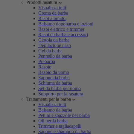
Prodotti rasatura
Visualizza tutti
Crema da barba
Rasoi a umido
Balsamo dopobarba e lozioni
Rasoi elettrico e trimmer
Rasoi da barba e accessori
Ciotola da barba
Depilazione naso
Gel da barba
Pennello da barba
Prebarba
Rasoio
Rasoio da uomo
Sapone da barba
Schiuma da barba
Set da barba per uomo
Supporto per la rasatura
Trattamenti per la barba
Visualizza tutti
Balsamo da barba
Pettini e spazzole per barba
Oli per la barba
Trimmer e tagliacapelli
Sapone e shampoo da barba