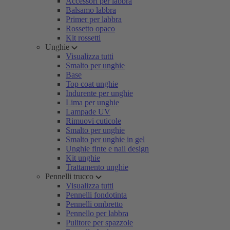
Accessori per labbra
Balsamo labbra
Primer per labbra
Rossetto opaco
Kit rossetti
Unghie
Visualizza tutti
Smalto per unghie
Base
Top coat unghie
Indurente per unghie
Lima per unghie
Lampade UV
Rimuovi cuticole
Smalto per unghie
Smalto per unghie in gel
Unghie finte e nail design
Kit unghie
Trattamento unghie
Pennelli trucco
Visualizza tutti
Pennelli fondotinta
Pennelli ombretto
Pennello per labbra
Pulitore per spazzole