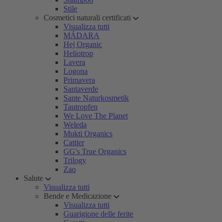
Stile
Cosmetici naturali certificati
Visualizza tutti
MÁDARA
Hej Organic
Heliotrop
Lavera
Logona
Primavera
Santaverde
Sante Naturkosmetik
Tautropfen
We Love The Planet
Weleda
Mukti Organics
Cattier
GG's True Organics
Trilogy
Zao
Salute
Visualizza tutti
Bende e Medicazione
Visualizza tutti
Guarigione delle ferite