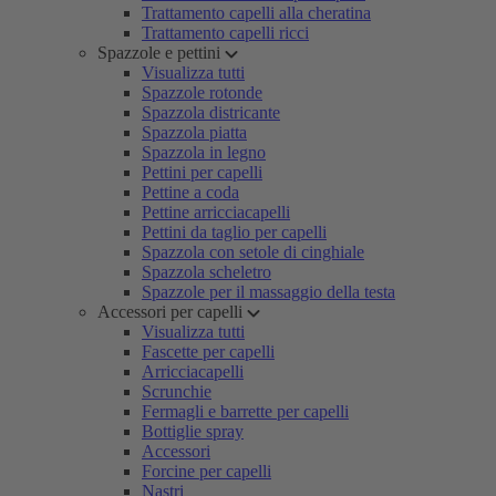
Trattamento capelli alla cheratina
Trattamento capelli ricci
Spazzole e pettini
Visualizza tutti
Spazzole rotonde
Spazzola districante
Spazzola piatta
Spazzola in legno
Pettini per capelli
Pettine a coda
Pettine arricciacapelli
Pettini da taglio per capelli
Spazzola con setole di cinghiale
Spazzola scheletro
Spazzole per il massaggio della testa
Accessori per capelli
Visualizza tutti
Fascette per capelli
Arricciacapelli
Scrunchie
Fermagli e barrette per capelli
Bottiglie spray
Accessori
Forcine per capelli
Nastri