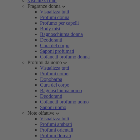
Visualizza tutti
Fragranze donna
Visualizza tutti
Profumi donna
Profumo per capelli
Body mist
Bagnoschiuma donna
Deodoranti
Cura del corpo
Saponi profumati
Cofanetti profumo donna
Profumi da uomo
Visualizza tutti
Profumi uomo
Dopobarba
Cura del corpo
Bagnoschiuma uomo
Deodoranti
Cofanetti profumo uomo
Saponi uomo
Note olfattive
Visualizza tutti
Profumi ambrati
Profumi orientali
Profumi floreali