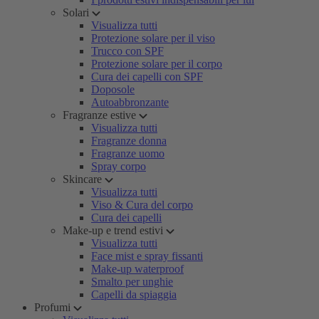
Solari
Visualizza tutti
Protezione solare per il viso
Trucco con SPF
Protezione solare per il corpo
Cura dei capelli con SPF
Doposole
Autoabbronzante
Fragranze estive
Visualizza tutti
Fragranze donna
Fragranze uomo
Spray corpo
Skincare
Visualizza tutti
Viso & Cura del corpo
Cura dei capelli
Make-up e trend estivi
Visualizza tutti
Face mist e spray fissanti
Make-up waterproof
Smalto per unghie
Capelli da spiaggia
Profumi