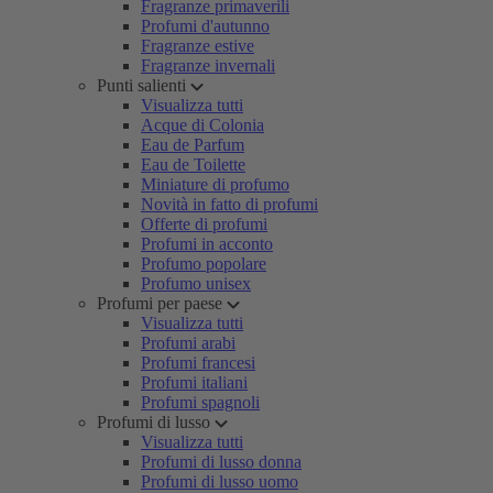
Fragranze primaverili
Profumi d'autunno
Fragranze estive
Fragranze invernali
Punti salienti
Visualizza tutti
Acque di Colonia
Eau de Parfum
Eau de Toilette
Miniature di profumo
Novità in fatto di profumi
Offerte di profumi
Profumi in acconto
Profumo popolare
Profumo unisex
Profumi per paese
Visualizza tutti
Profumi arabi
Profumi francesi
Profumi italiani
Profumi spagnoli
Profumi di lusso
Visualizza tutti
Profumi di lusso donna
Profumi di lusso uomo