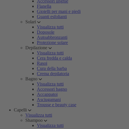
Accessori unghie
Flanella
Gioielli per mani e piedi
Guanti esfolianti
Solari
Visualizza tutti
Doposole
Autoabbronzanti
Protezione solare
Depilazione
Visualizza tutti
Cera fredda e calda
Rasoi
Cura della barba
Crema depilatoria
Bagno
Visualizza tutti
Accessori bagno
Accappatoi
Asciugamani
Trousse e beauty case
Capelli
Visualizza tutti
Shampoo
Visualizza tutti