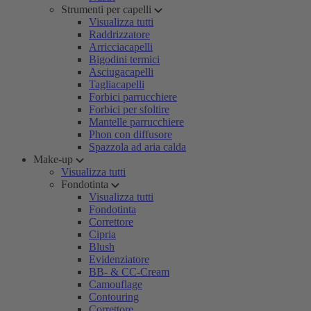
Strumenti per capelli
Visualizza tutti
Raddrizzatore
Arricciacapelli
Bigodini termici
Asciugacapelli
Tagliacapelli
Forbici parrucchiere
Forbici per sfoltire
Mantelle parrucchiere
Phon con diffusore
Spazzola ad aria calda
Make-up
Visualizza tutti
Fondotinta
Visualizza tutti
Fondotinta
Correttore
Cipria
Blush
Evidenziatore
BB- & CC-Cream
Camouflage
Contouring
Correttore