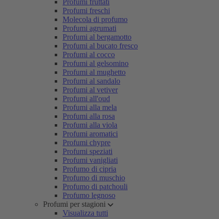
Profumi fruttati
Profumi freschi
Molecola di profumo
Profumi agrumati
Profumi al bergamotto
Profumi al bucato fresco
Profumi al cocco
Profumi al gelsomino
Profumi al mughetto
Profumi al sandalo
Profumi al vetiver
Profumi all'oud
Profumi alla mela
Profumi alla rosa
Profumi alla viola
Profumi aromatici
Profumi chypre
Profumi speziati
Profumi vanigliati
Profumo di cipria
Profumo di muschio
Profumo di patchouli
Profumo legnoso
Profumi per stagioni
Visualizza tutti