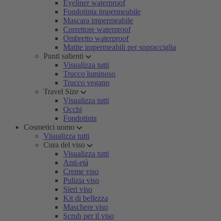
Eyeliner waterproof
Fondotinta impermeabile
Mascara impermeabile
Correttore waterproof
Ombretto waterproof
Matite impermeabili per sopracciglia
Punti salienti
Visualizza tutti
Trucco luminoso
Trucco vegano
Travel Size
Visualizza tutti
Occhi
Fondotinta
Cosmetici uomo
Visualizza tutti
Cura del viso
Visualizza tutti
Anti-età
Creme viso
Pulizia viso
Sieri viso
Kit di bellezza
Maschere viso
Scrub per il viso