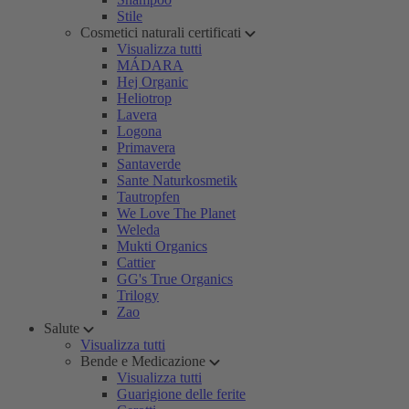
Stile
Cosmetici naturali certificati
Visualizza tutti
MÁDARA
Hej Organic
Heliotrop
Lavera
Logona
Primavera
Santaverde
Sante Naturkosmetik
Tautropfen
We Love The Planet
Weleda
Mukti Organics
Cattier
GG's True Organics
Trilogy
Zao
Salute
Visualizza tutti
Bende e Medicazione
Visualizza tutti
Guarigione delle ferite