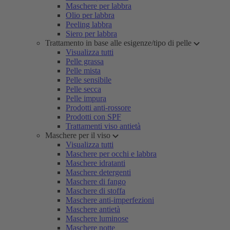
Maschere per labbra
Olio per labbra
Peeling labbra
Siero per labbra
Trattamento in base alle esigenze/tipo di pelle
Visualizza tutti
Pelle grassa
Pelle mista
Pelle sensibile
Pelle secca
Pelle impura
Prodotti anti-rossore
Prodotti con SPF
Trattamenti viso antietà
Maschere per il viso
Visualizza tutti
Maschere per occhi e labbra
Maschere idratanti
Maschere detergenti
Maschere di fango
Maschere di stoffa
Maschere anti-imperfezioni
Maschere antietà
Maschere luminose
Maschere notte