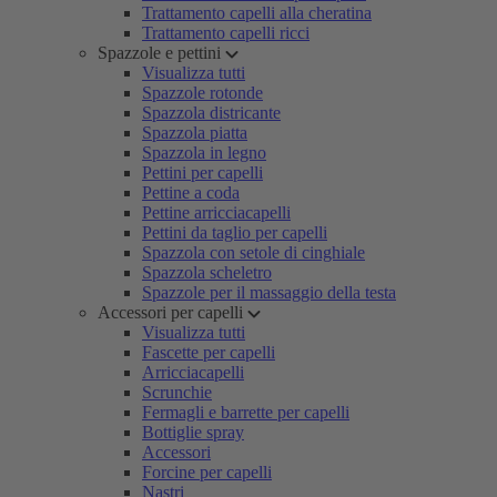
Trattamento capelli alla cheratina
Trattamento capelli ricci
Spazzole e pettini
Visualizza tutti
Spazzole rotonde
Spazzola districante
Spazzola piatta
Spazzola in legno
Pettini per capelli
Pettine a coda
Pettine arricciacapelli
Pettini da taglio per capelli
Spazzola con setole di cinghiale
Spazzola scheletro
Spazzole per il massaggio della testa
Accessori per capelli
Visualizza tutti
Fascette per capelli
Arricciacapelli
Scrunchie
Fermagli e barrette per capelli
Bottiglie spray
Accessori
Forcine per capelli
Nastri