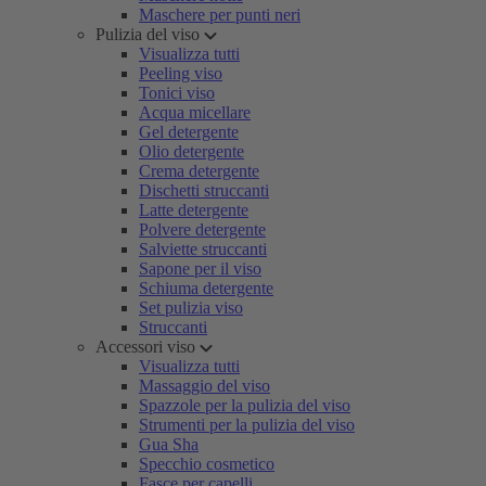
Maschere per punti neri
Pulizia del viso
Visualizza tutti
Peeling viso
Tonici viso
Acqua micellare
Gel detergente
Olio detergente
Crema detergente
Dischetti struccanti
Latte detergente
Polvere detergente
Salviette struccanti
Sapone per il viso
Schiuma detergente
Set pulizia viso
Struccanti
Accessori viso
Visualizza tutti
Massaggio del viso
Spazzole per la pulizia del viso
Strumenti per la pulizia del viso
Gua Sha
Specchio cosmetico
Fasce per capelli