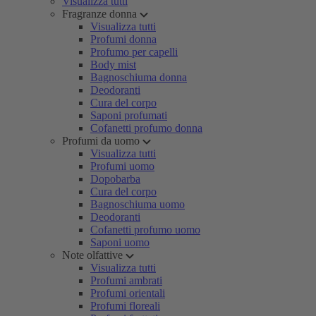
Visualizza tutti
Fragranze donna
Visualizza tutti
Profumi donna
Profumo per capelli
Body mist
Bagnoschiuma donna
Deodoranti
Cura del corpo
Saponi profumati
Cofanetti profumo donna
Profumi da uomo
Visualizza tutti
Profumi uomo
Dopobarba
Cura del corpo
Bagnoschiuma uomo
Deodoranti
Cofanetti profumo uomo
Saponi uomo
Note olfattive
Visualizza tutti
Profumi ambrati
Profumi orientali
Profumi floreali