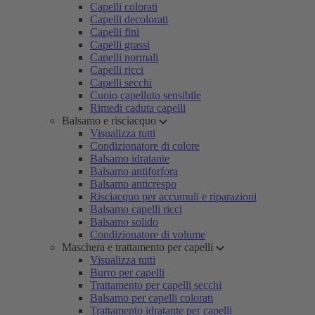
Capelli colorati
Capelli decolorati
Capelli fini
Capelli grassi
Capelli normali
Capelli ricci
Capelli secchi
Cuoio capelluto sensibile
Rimedi caduta capelli
Balsamo e risciacquo
Visualizza tutti
Condizionatore di colore
Balsamo idratante
Balsamo antiforfora
Balsamo anticrespo
Risciacquo per accumuli e riparazioni
Balsamo capelli ricci
Balsamo solido
Condizionatore di volume
Maschera e trattamento per capelli
Visualizza tutti
Burro per capelli
Trattamento per capelli secchi
Balsamo per capelli colorati
Trattamento idratante per capelli