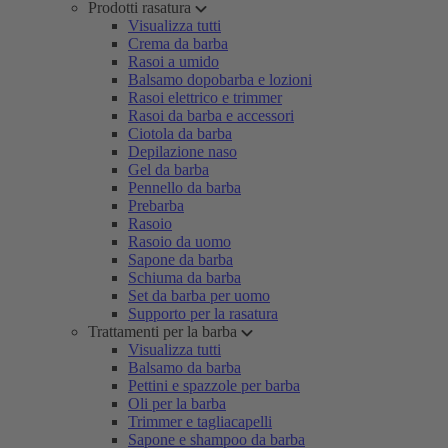
Prodotti rasatura
Visualizza tutti
Crema da barba
Rasoi a umido
Balsamo dopobarba e lozioni
Rasoi elettrico e trimmer
Rasoi da barba e accessori
Ciotola da barba
Depilazione naso
Gel da barba
Pennello da barba
Prebarba
Rasoio
Rasoio da uomo
Sapone da barba
Schiuma da barba
Set da barba per uomo
Supporto per la rasatura
Trattamenti per la barba
Visualizza tutti
Balsamo da barba
Pettini e spazzole per barba
Oli per la barba
Trimmer e tagliacapelli
Sapone e shampoo da barba