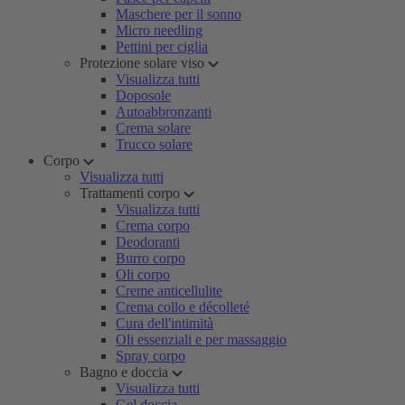
Maschere per il sonno
Micro needling
Pettini per ciglia
Protezione solare viso
Visualizza tutti
Doposole
Autoabbronzanti
Crema solare
Trucco solare
Corpo
Visualizza tutti
Trattamenti corpo
Visualizza tutti
Crema corpo
Deodoranti
Burro corpo
Oli corpo
Creme anticellulite
Crema collo e décolleté
Cura dell'intimità
Oli essenziali e per massaggio
Spray corpo
Bagno e doccia
Visualizza tutti
Gel doccia