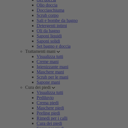
Olio doccia
Docciaschiuma
Scrub corpo
Sali e bombe da bagno
Detergenti intimi
Oli da bagno
Saponi liquidi
Saponi solidi
Set bagno e doccia
Trattamenti mani
Visualizza tutti
Creme mani
Igienizzante mani
Maschere mani
Scrub per le mani
Sapone mani
Cura dei piedi
Visualizza tutti
Pediluvio
Crema piedi
Maschere piedi
Peeling piedi
Rimedi per i calli
Cura dei piedi