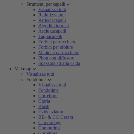
Strumenti per capelli
Visualizza tutti
Raddrizzatore
Arricciacapelli
Bigodini termici
Asciugacapelli
Tagliacapelli
Forbici parrucchiere
Forbici per sfoltire
Mantelle parrucchiere
Phon con diffusore
Spazzola ad aria calda
Make-up
Visualizza tutti
Fondotinta
Visualizza tutti
Fondotinta
Correttore
Cipria
Blush
Evidenziatore
BB- & CC-Cream
Camouflage
Contouring
Correttore