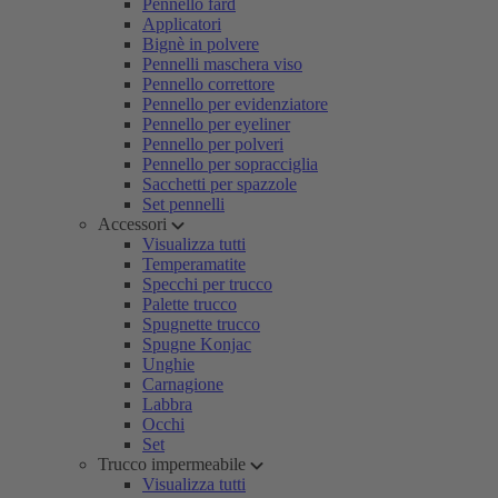
Pennello fard
Applicatori
Bignè in polvere
Pennelli maschera viso
Pennello correttore
Pennello per evidenziatore
Pennello per eyeliner
Pennello per polveri
Pennello per sopracciglia
Sacchetti per spazzole
Set pennelli
Accessori
Visualizza tutti
Temperamatite
Specchi per trucco
Palette trucco
Spugnette trucco
Spugne Konjac
Unghie
Carnagione
Labbra
Occhi
Set
Trucco impermeabile
Visualizza tutti