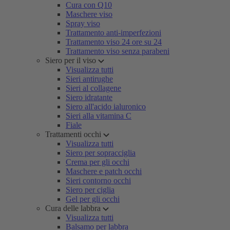
Cura con Q10
Maschere viso
Spray viso
Trattamento anti-imperfezioni
Trattamento viso 24 ore su 24
Trattamento viso senza parabeni
Siero per il viso
Visualizza tutti
Sieri antirughe
Sieri al collagene
Siero idratante
Siero all'acido ialuronico
Sieri alla vitamina C
Fiale
Trattamenti occhi
Visualizza tutti
Siero per sopracciglia
Crema per gli occhi
Maschere e patch occhi
Sieri contorno occhi
Siero per ciglia
Gel per gli occhi
Cura delle labbra
Visualizza tutti
Balsamo per labbra