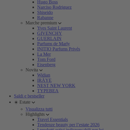
Hugo Boss
Narciso Rodriguez
Shiseido
Rabanne
Marche premium
Yves Saint Laurent
GIVENCHY
GUERLAIN
Parfums de Marly
INITIO Parfums Privés
La Mer
Tom Ford
Eisenberg
Novita
Widian
IRÄYE
NEST NEW YORK
TYPEBEA
Saldi e bestseller
☀️ Estate
Visualizza tutti
Highlights
Travel Essentials
Tendenze beauty per l’estate 2026
I prodotti estivi indispensabili per lui