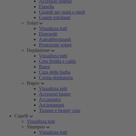
Accessori unghie
Flanella
Gioielli per mani e piedi
Guanti esfolianti
Solari
Visualizza tutti
Doposole
Autoabbronzanti
Protezione solare
Depilazione
Visualizza tutti
Cera fredda e calda
Rasoi
Cura della barba
Crema depilatoria
Bagno
Visualizza tutti
Accessori bagno
Accappatoi
Asciugamani
Trousse e beauty case
Capelli
Visualizza tutti
Shampoo
Visualizza tutti