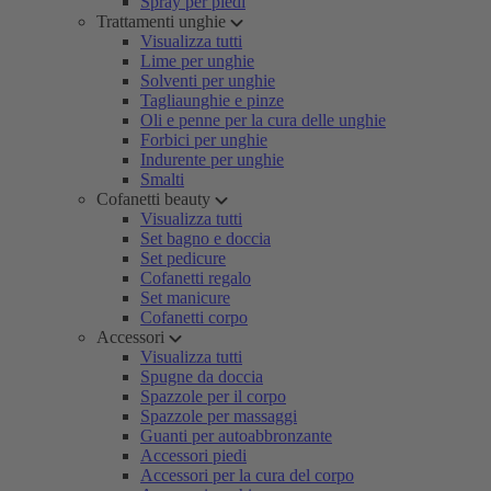
Spray per piedi
Trattamenti unghie
Visualizza tutti
Lime per unghie
Solventi per unghie
Tagliaunghie e pinze
Oli e penne per la cura delle unghie
Forbici per unghie
Indurente per unghie
Smalti
Cofanetti beauty
Visualizza tutti
Set bagno e doccia
Set pedicure
Cofanetti regalo
Set manicure
Cofanetti corpo
Accessori
Visualizza tutti
Spugne da doccia
Spazzole per il corpo
Spazzole per massaggi
Guanti per autoabbronzante
Accessori piedi
Accessori per la cura del corpo