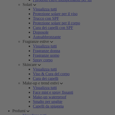
Solari
Visualizza tutti
Protezione solare per il viso
Trucco con SPF
Protezione solare per il corpo
Cura dei capelli con SPF
Doposole
Autoabbronzante
Fragranze estive
Visualizza tutti
Fragranze donna
Fragranze uomo
Spray corpo
Skincare
Visualizza tutti
Viso & Cura del corpo
Cura dei capelli
Make-up e trend estivi
Visualizza tutti
Face mist e spray fissanti
Make-up waterproof
Smalto per unghie
Capelli da spiaggia
Profumi