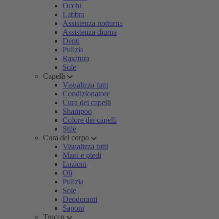
Occhi
Labbra
Assistenza notturna
Assistenza diurna
Denti
Pulizia
Rasatura
Sole
Capelli
Visualizza tutti
Condizionatore
Cura dei capelli
Shampoo
Colore dei capelli
Stile
Cura del corpo
Visualizza tutti
Mani e piedi
Lozioni
Oli
Pulizia
Sole
Deodoranti
Saponi
Trucco