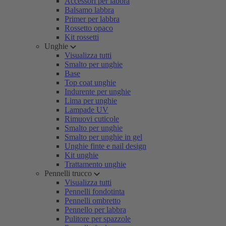
Accessori per labbra
Balsamo labbra
Primer per labbra
Rossetto opaco
Kit rossetti
Unghie
Visualizza tutti
Smalto per unghie
Base
Top coat unghie
Indurente per unghie
Lima per unghie
Lampade UV
Rimuovi cuticole
Smalto per unghie
Smalto per unghie in gel
Unghie finte e nail design
Kit unghie
Trattamento unghie
Pennelli trucco
Visualizza tutti
Pennelli fondotinta
Pennelli ombretto
Pennello per labbra
Pulitore per spazzole