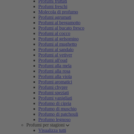
Profumi fruttati
Profumi freschi
Molecola di profumo
Profumi agrumati
Profumi al bergamotto
Profumi al bucato fresco
Profumi al cocco
Profumi al gelsomino
Profumi al mughetto
Profumi al sandalo
Profumi al vetiver
Profumi all'oud
Profumi alla mela
Profumi alla rosa
Profumi alla viola
Profumi aromatici
Profumi chypre
Profumi speziati
Profumi vanigliati
Profumo di cipria
Profumo di muschio
Profumo di patchouli
Profumo legnoso
Profumi per stagioni
Visualizza tutti