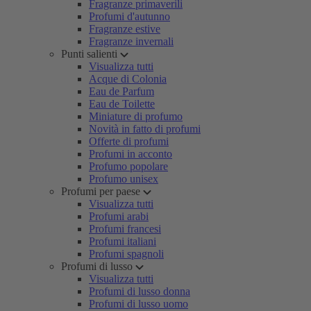
Fragranze primaverili
Profumi d'autunno
Fragranze estive
Fragranze invernali
Punti salienti
Visualizza tutti
Acque di Colonia
Eau de Parfum
Eau de Toilette
Miniature di profumo
Novità in fatto di profumi
Offerte di profumi
Profumi in acconto
Profumo popolare
Profumo unisex
Profumi per paese
Visualizza tutti
Profumi arabi
Profumi francesi
Profumi italiani
Profumi spagnoli
Profumi di lusso
Visualizza tutti
Profumi di lusso donna
Profumi di lusso uomo