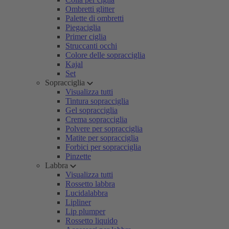
Ombretti glitter
Palette di ombretti
Piegaciglia
Primer ciglia
Struccanti occhi
Colore delle sopracciglia
Kajal
Set
Sopracciglia
Visualizza tutti
Tintura sopracciglia
Gel sopracciglia
Crema sopracciglia
Polvere per sopracciglia
Matite per sopracciglia
Forbici per sopracciglia
Pinzette
Labbra
Visualizza tutti
Rossetto labbra
Lucidalabbra
Lipliner
Lip plumper
Rossetto liquido