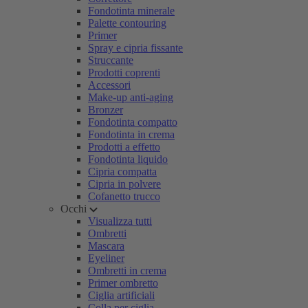
Fondotinta minerale
Palette contouring
Primer
Spray e cipria fissante
Struccante
Prodotti coprenti
Accessori
Make-up anti-aging
Bronzer
Fondotinta compatto
Fondotinta in crema
Prodotti a effetto
Fondotinta liquido
Cipria compatta
Cipria in polvere
Cofanetto trucco
Occhi
Visualizza tutti
Ombretti
Mascara
Eyeliner
Ombretti in crema
Primer ombretto
Ciglia artificiali
Colla per ciglia