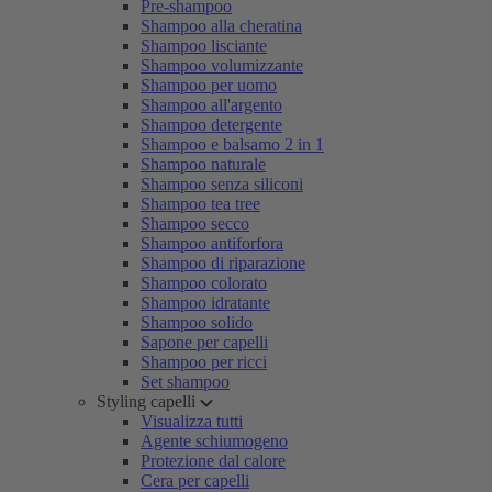
Pre-shampoo
Shampoo alla cheratina
Shampoo lisciante
Shampoo volumizzante
Shampoo per uomo
Shampoo all'argento
Shampoo detergente
Shampoo e balsamo 2 in 1
Shampoo naturale
Shampoo senza siliconi
Shampoo tea tree
Shampoo secco
Shampoo antiforfora
Shampoo di riparazione
Shampoo colorato
Shampoo idratante
Shampoo solido
Sapone per capelli
Shampoo per ricci
Set shampoo
Styling capelli
Visualizza tutti
Agente schiumogeno
Protezione dal calore
Cera per capelli