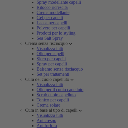
Spray modellante capelli
Ritocco ricrescita
Crema modellante
Gel per capelli
Lacca per capelli
Polvere per capelli
Prodotti per lo styling
Sea Salt Spray
Crema senza risciacquo
Visualizza tutti
Olio per capelli
Siero per capelli
Spray per capelli
Balsamo senza risciacquo
Set per trattamenti
Cura del cuoio capelluto
Visualizza tutti
Olio per il cuoio capelluto
Scrub cuoio capelluto
Tonico per capelli
Crema solare
Cura in base al tipo di capelli
Visualizza tutti
Anticrespo
Antiforfora