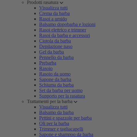
Prodotti rasatura
Visualizza tutti
Crema da barba
Rasoi a umido
Balsamo dopobarba e lozioni
Rasoi elettrico e trimmer
Rasoi da barba e accessori
Ciotola da barba
Depilazione naso
Gel da barba
Pennello da barba
Prebarba
Rasoio
Rasoio da uomo
Sapone da barba
Schiuma da barba
Set da barba per uomo
Supporto per la rasatura
Trattamenti per la barba
Visualizza tutti
Balsamo da barba
Pettini e spazzole per barba
Oli per la barba
Trimmer e tagliacapelli
Sapone e shampoo da barba