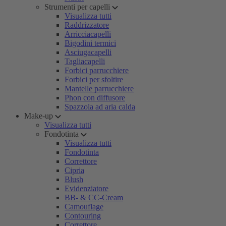
Strumenti per capelli
Visualizza tutti
Raddrizzatore
Arricciacapelli
Bigodini termici
Asciugacapelli
Tagliacapelli
Forbici parrucchiere
Forbici per sfoltire
Mantelle parrucchiere
Phon con diffusore
Spazzola ad aria calda
Make-up
Visualizza tutti
Fondotinta
Visualizza tutti
Fondotinta
Correttore
Cipria
Blush
Evidenziatore
BB- & CC-Cream
Camouflage
Contouring
Correttore