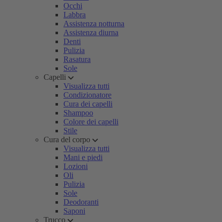
Occhi
Labbra
Assistenza notturna
Assistenza diurna
Denti
Pulizia
Rasatura
Sole
Capelli
Visualizza tutti
Condizionatore
Cura dei capelli
Shampoo
Colore dei capelli
Stile
Cura del corpo
Visualizza tutti
Mani e piedi
Lozioni
Oli
Pulizia
Sole
Deodoranti
Saponi
Trucco