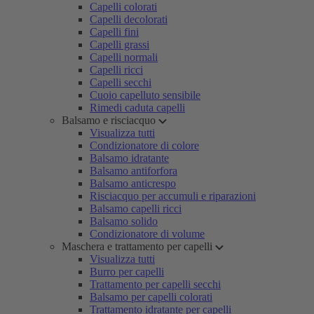
Capelli colorati
Capelli decolorati
Capelli fini
Capelli grassi
Capelli normali
Capelli ricci
Capelli secchi
Cuoio capelluto sensibile
Rimedi caduta capelli
Balsamo e risciacquo
Visualizza tutti
Condizionatore di colore
Balsamo idratante
Balsamo antiforfora
Balsamo anticrespo
Risciacquo per accumuli e riparazioni
Balsamo capelli ricci
Balsamo solido
Condizionatore di volume
Maschera e trattamento per capelli
Visualizza tutti
Burro per capelli
Trattamento per capelli secchi
Balsamo per capelli colorati
Trattamento idratante per capelli