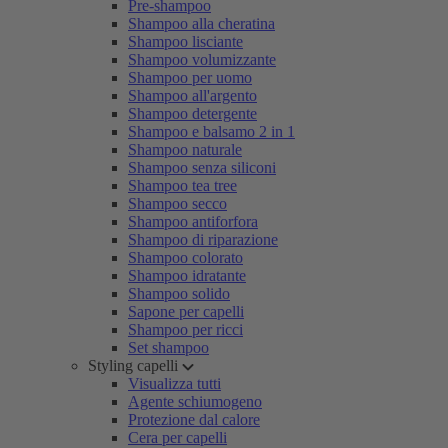
Pre-shampoo
Shampoo alla cheratina
Shampoo lisciante
Shampoo volumizzante
Shampoo per uomo
Shampoo all'argento
Shampoo detergente
Shampoo e balsamo 2 in 1
Shampoo naturale
Shampoo senza siliconi
Shampoo tea tree
Shampoo secco
Shampoo antiforfora
Shampoo di riparazione
Shampoo colorato
Shampoo idratante
Shampoo solido
Sapone per capelli
Shampoo per ricci
Set shampoo
Styling capelli
Visualizza tutti
Agente schiumogeno
Protezione dal calore
Cera per capelli