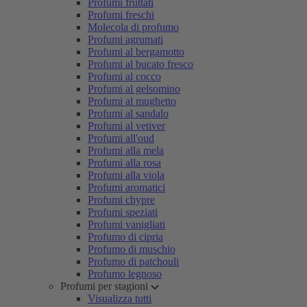
Profumi fruttati
Profumi freschi
Molecola di profumo
Profumi agrumati
Profumi al bergamotto
Profumi al bucato fresco
Profumi al cocco
Profumi al gelsomino
Profumi al mughetto
Profumi al sandalo
Profumi al vetiver
Profumi all'oud
Profumi alla mela
Profumi alla rosa
Profumi alla viola
Profumi aromatici
Profumi chypre
Profumi speziati
Profumi vanigliati
Profumo di cipria
Profumo di muschio
Profumo di patchouli
Profumo legnoso
Profumi per stagioni
Visualizza tutti