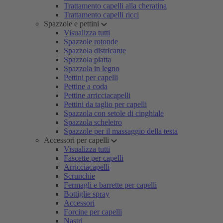
Trattamento capelli alla cheratina
Trattamento capelli ricci
Spazzole e pettini
Visualizza tutti
Spazzole rotonde
Spazzola districante
Spazzola piatta
Spazzola in legno
Pettini per capelli
Pettine a coda
Pettine arricciacapelli
Pettini da taglio per capelli
Spazzola con setole di cinghiale
Spazzola scheletro
Spazzole per il massaggio della testa
Accessori per capelli
Visualizza tutti
Fascette per capelli
Arricciacapelli
Scrunchie
Fermagli e barrette per capelli
Bottiglie spray
Accessori
Forcine per capelli
Nastri