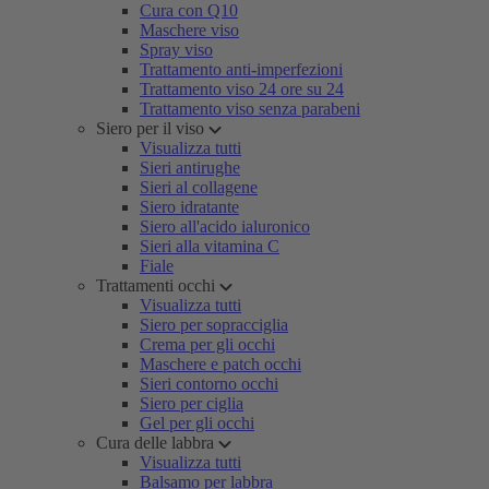
Cura con Q10
Maschere viso
Spray viso
Trattamento anti-imperfezioni
Trattamento viso 24 ore su 24
Trattamento viso senza parabeni
Siero per il viso
Visualizza tutti
Sieri antirughe
Sieri al collagene
Siero idratante
Siero all'acido ialuronico
Sieri alla vitamina C
Fiale
Trattamenti occhi
Visualizza tutti
Siero per sopracciglia
Crema per gli occhi
Maschere e patch occhi
Sieri contorno occhi
Siero per ciglia
Gel per gli occhi
Cura delle labbra
Visualizza tutti
Balsamo per labbra