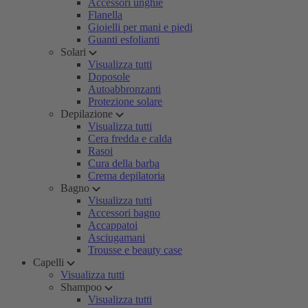
Accessori unghie
Flanella
Gioielli per mani e piedi
Guanti esfolianti
Solari
Visualizza tutti
Doposole
Autoabbronzanti
Protezione solare
Depilazione
Visualizza tutti
Cera fredda e calda
Rasoi
Cura della barba
Crema depilatoria
Bagno
Visualizza tutti
Accessori bagno
Accappatoi
Asciugamani
Trousse e beauty case
Capelli
Visualizza tutti
Shampoo
Visualizza tutti