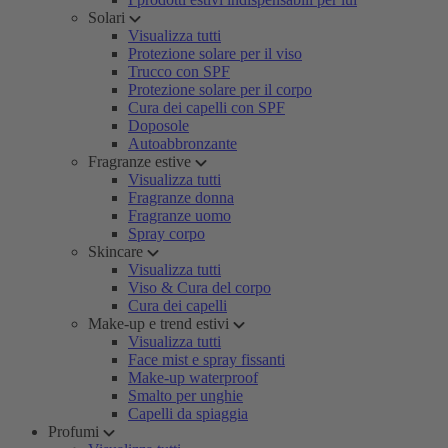
Solari
Visualizza tutti
Protezione solare per il viso
Trucco con SPF
Protezione solare per il corpo
Cura dei capelli con SPF
Doposole
Autoabbronzante
Fragranze estive
Visualizza tutti
Fragranze donna
Fragranze uomo
Spray corpo
Skincare
Visualizza tutti
Viso & Cura del corpo
Cura dei capelli
Make-up e trend estivi
Visualizza tutti
Face mist e spray fissanti
Make-up waterproof
Smalto per unghie
Capelli da spiaggia
Profumi