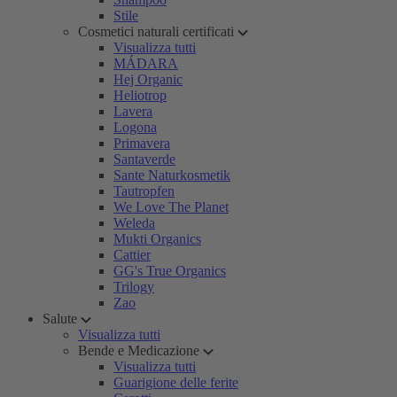
Stile
Cosmetici naturali certificati
Visualizza tutti
MÁDARA
Hej Organic
Heliotrop
Lavera
Logona
Primavera
Santaverde
Sante Naturkosmetik
Tautropfen
We Love The Planet
Weleda
Mukti Organics
Cattier
GG's True Organics
Trilogy
Zao
Salute
Visualizza tutti
Bende e Medicazione
Visualizza tutti
Guarigione delle ferite