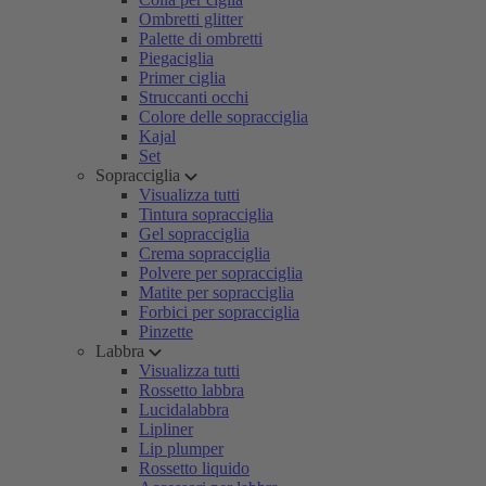
Ombretti glitter
Palette di ombretti
Piegaciglia
Primer ciglia
Struccanti occhi
Colore delle sopracciglia
Kajal
Set
Sopracciglia
Visualizza tutti
Tintura sopracciglia
Gel sopracciglia
Crema sopracciglia
Polvere per sopracciglia
Matite per sopracciglia
Forbici per sopracciglia
Pinzette
Labbra
Visualizza tutti
Rossetto labbra
Lucidalabbra
Lipliner
Lip plumper
Rossetto liquido