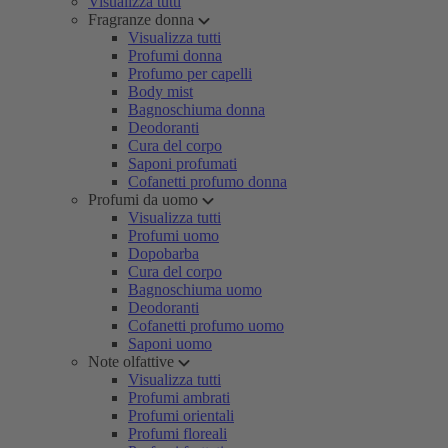
Visualizza tutti
Fragranze donna
Visualizza tutti
Profumi donna
Profumo per capelli
Body mist
Bagnoschiuma donna
Deodoranti
Cura del corpo
Saponi profumati
Cofanetti profumo donna
Profumi da uomo
Visualizza tutti
Profumi uomo
Dopobarba
Cura del corpo
Bagnoschiuma uomo
Deodoranti
Cofanetti profumo uomo
Saponi uomo
Note olfattive
Visualizza tutti
Profumi ambrati
Profumi orientali
Profumi floreali