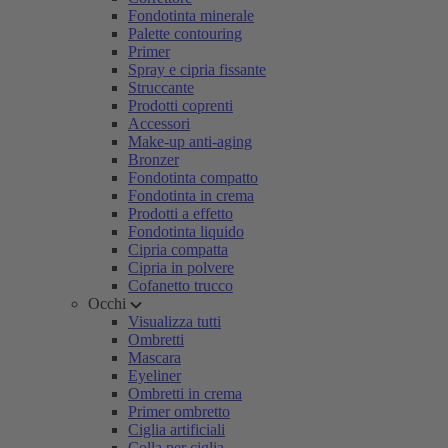
Fondotinta minerale
Palette contouring
Primer
Spray e cipria fissante
Struccante
Prodotti coprenti
Accessori
Make-up anti-aging
Bronzer
Fondotinta compatto
Fondotinta in crema
Prodotti a effetto
Fondotinta liquido
Cipria compatta
Cipria in polvere
Cofanetto trucco
Occhi
Visualizza tutti
Ombretti
Mascara
Eyeliner
Ombretti in crema
Primer ombretto
Ciglia artificiali
Colla per ciglia