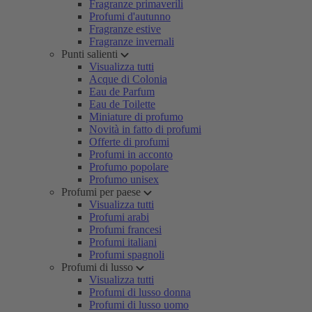
Fragranze primaverili
Profumi d'autunno
Fragranze estive
Fragranze invernali
Punti salienti
Visualizza tutti
Acque di Colonia
Eau de Parfum
Eau de Toilette
Miniature di profumo
Novità in fatto di profumi
Offerte di profumi
Profumi in acconto
Profumo popolare
Profumo unisex
Profumi per paese
Visualizza tutti
Profumi arabi
Profumi francesi
Profumi italiani
Profumi spagnoli
Profumi di lusso
Visualizza tutti
Profumi di lusso donna
Profumi di lusso uomo