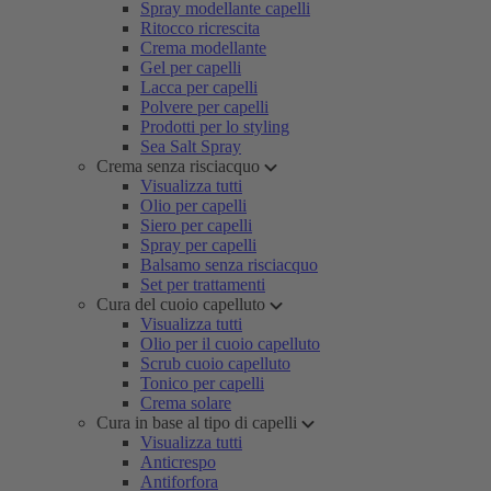
Spray modellante capelli
Ritocco ricrescita
Crema modellante
Gel per capelli
Lacca per capelli
Polvere per capelli
Prodotti per lo styling
Sea Salt Spray
Crema senza risciacquo
Visualizza tutti
Olio per capelli
Siero per capelli
Spray per capelli
Balsamo senza risciacquo
Set per trattamenti
Cura del cuoio capelluto
Visualizza tutti
Olio per il cuoio capelluto
Scrub cuoio capelluto
Tonico per capelli
Crema solare
Cura in base al tipo di capelli
Visualizza tutti
Anticrespo
Antiforfora