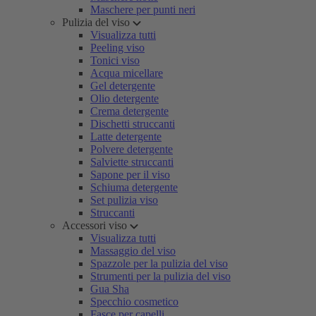
Maschere per punti neri
Pulizia del viso
Visualizza tutti
Peeling viso
Tonici viso
Acqua micellare
Gel detergente
Olio detergente
Crema detergente
Dischetti struccanti
Latte detergente
Polvere detergente
Salviette struccanti
Sapone per il viso
Schiuma detergente
Set pulizia viso
Struccanti
Accessori viso
Visualizza tutti
Massaggio del viso
Spazzole per la pulizia del viso
Strumenti per la pulizia del viso
Gua Sha
Specchio cosmetico
Fasce per capelli