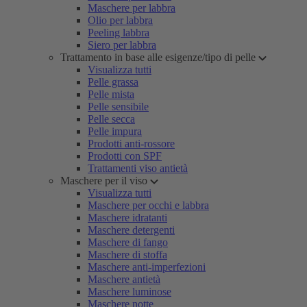
Maschere per labbra
Olio per labbra
Peeling labbra
Siero per labbra
Trattamento in base alle esigenze/tipo di pelle
Visualizza tutti
Pelle grassa
Pelle mista
Pelle sensibile
Pelle secca
Pelle impura
Prodotti anti-rossore
Prodotti con SPF
Trattamenti viso antietà
Maschere per il viso
Visualizza tutti
Maschere per occhi e labbra
Maschere idratanti
Maschere detergenti
Maschere di fango
Maschere di stoffa
Maschere anti-imperfezioni
Maschere antietà
Maschere luminose
Maschere notte