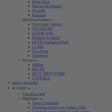
Hugo Boss
Narciso Rodriguez
Shiseido
Rabanne
Marche premium
Yves Saint Laurent
GIVENCHY
GUERLAIN
Parfums de Marly
INITIO Parfums Privés
La Mer
Tom Ford
Eisenberg
Novita
Widian
IRÄYE
NEST NEW YORK
TYPEBEA
Saldi e bestseller
☀️ Estate
Visualizza tutti
Highlights
Travel Essentials
Tendenze beauty per l’estate 2026
I prodotti estivi indispensabili per lui