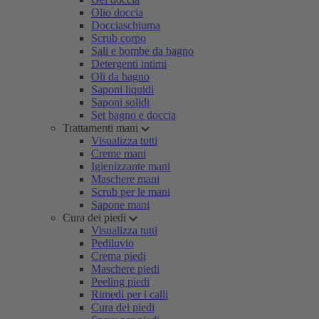
Olio doccia
Docciaschiuma
Scrub corpo
Sali e bombe da bagno
Detergenti intimi
Oli da bagno
Saponi liquidi
Saponi solidi
Set bagno e doccia
Trattamenti mani
Visualizza tutti
Creme mani
Igienizzante mani
Maschere mani
Scrub per le mani
Sapone mani
Cura dei piedi
Visualizza tutti
Pediluvio
Crema piedi
Maschere piedi
Peeling piedi
Rimedi per i calli
Cura dei piedi