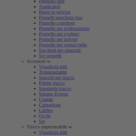
Pennello fard
Applicatori
Bignè in polvere
Pennelli maschera viso
Pennello correttore
Pennello per evidenziatore
Pennello per eyeliner
Pennello per polveri
Pennello per sopracciglia
Sacchetti per spazzole
Set pennelli
Accessori
Visualizza tutti
Temperamatite
Specchi per trucco
Palette trucco
Spugnette trucco
Spugne Konjac
Unghie
Carnagione
Labbra
Occhi
Set
Trucco impermeabile
Visualizza tutti