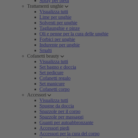
Spray per piedi
Trattamenti unghie
Visualizza tutti
Lime per unghie
Solventi per unghie
Tagliaunghie e pinze
Oli e penne per la cura delle unghie
Forbici per unghie
Indurente per unghie
Smalti
Cofanetti beauty
Visualizza tutti
Set bagno e doccia
Set pedicure
Cofanetti regalo
Set manicure
Cofanetti corpo
Accessori
Visualizza tutti
Spugne da doccia
Spazzole per il corpo
Spazzole per massaggi
Guanti per autoabbronzante
Accessori piedi
Accessori per la cura del corpo