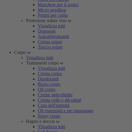
Maschere per il sonno
Micro needling
Pettini per ciglia
Protezione solare viso
Visualizza tutti
Doposole
Autoabbronzanti
Crema solare
Trucco solare
Corpo
Visualizza tutti
Trattamenti corpo
Visualizza tutti
Crema corpo
Deodoranti
Burro corpo
Oli corpo
Creme anticellulite
Crema collo e décolleté
Cura dell'intimità
Oli essenziali e per massaggio
Spray corpo
Bagno e doccia
Visualizza tutti
Gel doccia