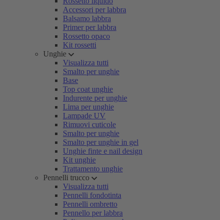
Rossetto liquido
Accessori per labbra
Balsamo labbra
Primer per labbra
Rossetto opaco
Kit rossetti
Unghie
Visualizza tutti
Smalto per unghie
Base
Top coat unghie
Indurente per unghie
Lima per unghie
Lampade UV
Rimuovi cuticole
Smalto per unghie
Smalto per unghie in gel
Unghie finte e nail design
Kit unghie
Trattamento unghie
Pennelli trucco
Visualizza tutti
Pennelli fondotinta
Pennelli ombretto
Pennello per labbra