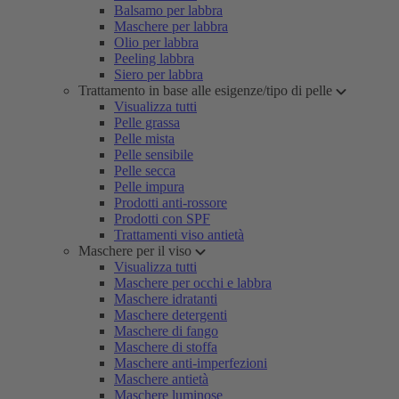
Balsamo per labbra
Maschere per labbra
Olio per labbra
Peeling labbra
Siero per labbra
Trattamento in base alle esigenze/tipo di pelle
Visualizza tutti
Pelle grassa
Pelle mista
Pelle sensibile
Pelle secca
Pelle impura
Prodotti anti-rossore
Prodotti con SPF
Trattamenti viso antietà
Maschere per il viso
Visualizza tutti
Maschere per occhi e labbra
Maschere idratanti
Maschere detergenti
Maschere di fango
Maschere di stoffa
Maschere anti-imperfezioni
Maschere antietà
Maschere luminose