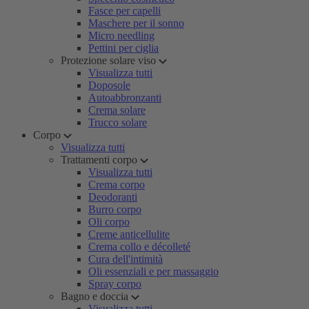
Fasce per capelli
Maschere per il sonno
Micro needling
Pettini per ciglia
Protezione solare viso
Visualizza tutti
Doposole
Autoabbronzanti
Crema solare
Trucco solare
Corpo
Visualizza tutti
Trattamenti corpo
Visualizza tutti
Crema corpo
Deodoranti
Burro corpo
Oli corpo
Creme anticellulite
Crema collo e décolleté
Cura dell'intimità
Oli essenziali e per massaggio
Spray corpo
Bagno e doccia
Visualizza tutti