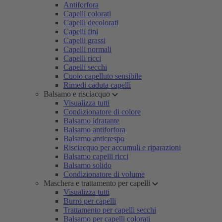
Antiforfora
Capelli colorati
Capelli decolorati
Capelli fini
Capelli grassi
Capelli normali
Capelli ricci
Capelli secchi
Cuoio capelluto sensibile
Rimedi caduta capelli
Balsamo e risciacquo
Visualizza tutti
Condizionatore di colore
Balsamo idratante
Balsamo antiforfora
Balsamo anticrespo
Risciacquo per accumuli e riparazioni
Balsamo capelli ricci
Balsamo solido
Condizionatore di volume
Maschera e trattamento per capelli
Visualizza tutti
Burro per capelli
Trattamento per capelli secchi
Balsamo per capelli colorati