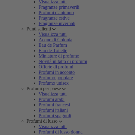
Visualizza tutti
Fragranze primaverili
Profumi d'autunno
Fragranze estive
Fragranze invernali
Punti salienti
Visualizza tutti
Acque di Colonia
Eau de Parfum
Eau de Toilette
Miniature di profumo
Novità in fatto di profumi
Offerte di profumi
Profumi in acconto
Profumo popolare
Profumo unisex
Profumi per paese
Visualizza tutti
Profumi arabi
Profumi francesi
Profumi italiani
Profumi spagnoli
Profumi di lusso
Visualizza tutti
Profumi di lusso donna