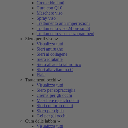
Creme idratanti
Cura con Q10
Maschere viso
Spray viso
Trattamento anti-imperfezioni
Trattamento viso 24 ore su 24
Trattamento viso senza parabeni
Siero per il viso
Visualizza tutti
Sieri antirughe
Sieri al collagene
Siero idratante
Siero all'acido ialuronico
Sieri alla vitamina C
Fiale
Trattamenti occhi
Visualizza tutti
Siero per sopracciglia
Crema per gli occhi
Maschere e patch occhi
Sieri contorno occhi
Siero per ciglia
Gel per gli occhi
Cura delle labbra
Visualizza tutti