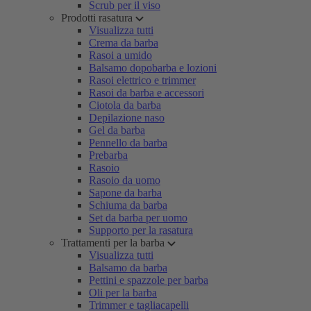
Scrub per il viso
Prodotti rasatura
Visualizza tutti
Crema da barba
Rasoi a umido
Balsamo dopobarba e lozioni
Rasoi elettrico e trimmer
Rasoi da barba e accessori
Ciotola da barba
Depilazione naso
Gel da barba
Pennello da barba
Prebarba
Rasoio
Rasoio da uomo
Sapone da barba
Schiuma da barba
Set da barba per uomo
Supporto per la rasatura
Trattamenti per la barba
Visualizza tutti
Balsamo da barba
Pettini e spazzole per barba
Oli per la barba
Trimmer e tagliacapelli