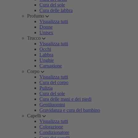
Cura del sole
Cura delle labbra
Profumo
Visualizza tutti
Donne
Unisex
Trucco
Visualizza tutti
Occhi
Labbra
Unghie
Carnagione
Corpo
Visualizza tutti
Cura del corpo
Pulizia
Cura del sole
Cura delle mani e dei piedi
Gentiluomini
Gravidanza e cura del bambino
Capelli
Visualizza tutti
Colorazione
Condizionatore
Cura dei capelli