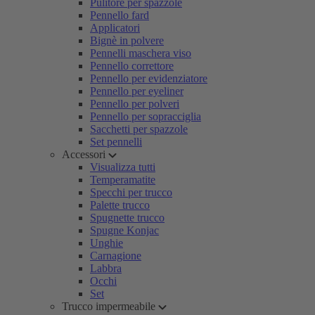
Pulitore per spazzole
Pennello fard
Applicatori
Bignè in polvere
Pennelli maschera viso
Pennello correttore
Pennello per evidenziatore
Pennello per eyeliner
Pennello per polveri
Pennello per sopracciglia
Sacchetti per spazzole
Set pennelli
Accessori
Visualizza tutti
Temperamatite
Specchi per trucco
Palette trucco
Spugnette trucco
Spugne Konjac
Unghie
Carnagione
Labbra
Occhi
Set
Trucco impermeabile