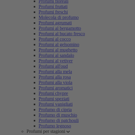
Profumi floreali
Profumi fruttati
Profumi freschi
Molecola di profumo
Profumi agrumati
Profumi al bergamotto
Profumi al bucato fresco
Profumi al cocco
Profumi al gelsomino
Profumi al mughetto
Profumi al sandalo
Profumi al vetiver
Profumi all'oud
Profumi alla mela
Profumi alla rosa
Profumi alla viola
Profumi aromatici
Profumi chypre
Profumi speziati
Profumi vanigliati
Profumo di cipria
Profumo di muschio
Profumo di patchouli
Profumo legnoso
Profumi per stagioni