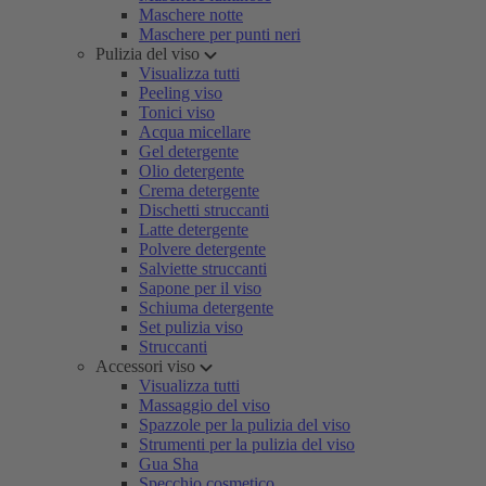
Maschere notte
Maschere per punti neri
Pulizia del viso
Visualizza tutti
Peeling viso
Tonici viso
Acqua micellare
Gel detergente
Olio detergente
Crema detergente
Dischetti struccanti
Latte detergente
Polvere detergente
Salviette struccanti
Sapone per il viso
Schiuma detergente
Set pulizia viso
Struccanti
Accessori viso
Visualizza tutti
Massaggio del viso
Spazzole per la pulizia del viso
Strumenti per la pulizia del viso
Gua Sha
Specchio cosmetico