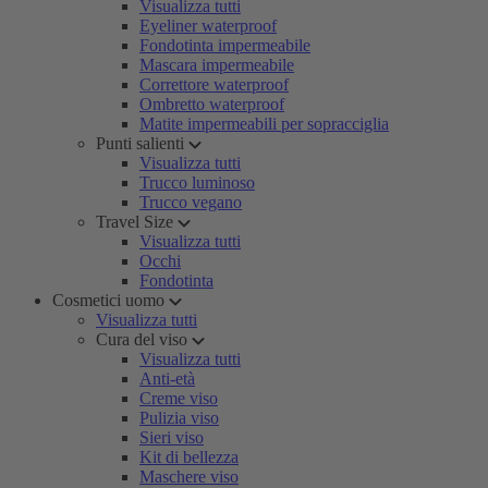
Visualizza tutti
Eyeliner waterproof
Fondotinta impermeabile
Mascara impermeabile
Correttore waterproof
Ombretto waterproof
Matite impermeabili per sopracciglia
Punti salienti
Visualizza tutti
Trucco luminoso
Trucco vegano
Travel Size
Visualizza tutti
Occhi
Fondotinta
Cosmetici uomo
Visualizza tutti
Cura del viso
Visualizza tutti
Anti-età
Creme viso
Pulizia viso
Sieri viso
Kit di bellezza
Maschere viso