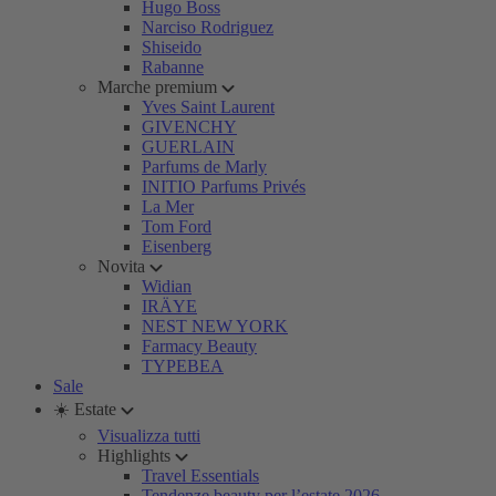
Hugo Boss
Narciso Rodriguez
Shiseido
Rabanne
Marche premium
Yves Saint Laurent
GIVENCHY
GUERLAIN
Parfums de Marly
INITIO Parfums Privés
La Mer
Tom Ford
Eisenberg
Novita
Widian
IRÄYE
NEST NEW YORK
Farmacy Beauty
TYPEBEA
Sale
☀️ Estate
Visualizza tutti
Highlights
Travel Essentials
Tendenze beauty per l’estate 2026