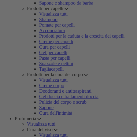
Sapone e shampoo da barba
Prodotti per capelli
Visualizza tutti
Shampoo
Pomate per capelli
Acconciatura
Prodotti per la caduta e la crescita dei capelli
Creme per capelli
Cura per capelli
Gel per capelli
Pasta per capelli
Spazzole e pettini
Tagliacapelli
Prodotti per la cura del corpo
Visualizza tutti
Creme corpo
Deodoranti e antitraspiranti
Gel doccia e trattamenti doccia
Pulizia del corpo e scrub
Sapone
Cura dell'intimità
Profumeria
Visualizza tutti
Cura del viso
Visualizza tutti