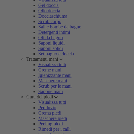
Gel doccia
Olio doccia
Docciaschiuma
Scrub corpo
Sali e bombe da bagno
Detergenti intimi
Oli da bagno
Saponi liquidi
Saponi solidi
Set bagno e doccia
Trattamenti mani
Visualizza tutti
Creme mani
Igienizzante mani
Maschere mani
Scrub per le mani
Sapone mani
Cura dei piedi
Visualizza tutti
Pediluvio
Crema piedi
Maschere piedi
Peeling piedi
Rimedi per i calli