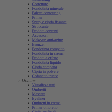
Correttore
Fondotinta minerale
Palette contouring
Primer
Spray e cipria fissante
Struccante
Prodotti coprenti
Accessori
Make-up anti-aging
Bronzer
Fondotinta compatto
Fondotinta in crema
Prodotti a effetto
Fondotinta liquido
Cipria compatta
Cipria in polvere
Cofanetto trucco
Occhi
Visualizza tutti
Ombretti
Mascara
Eyeliner
Ombretti in crema
Primer ombretto
Ciglia artificiali