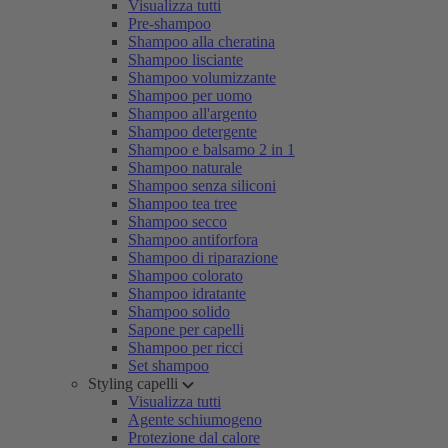
Visualizza tutti
Pre-shampoo
Shampoo alla cheratina
Shampoo lisciante
Shampoo volumizzante
Shampoo per uomo
Shampoo all'argento
Shampoo detergente
Shampoo e balsamo 2 in 1
Shampoo naturale
Shampoo senza siliconi
Shampoo tea tree
Shampoo secco
Shampoo antiforfora
Shampoo di riparazione
Shampoo colorato
Shampoo idratante
Shampoo solido
Sapone per capelli
Shampoo per ricci
Set shampoo
Styling capelli
Visualizza tutti
Agente schiumogeno
Protezione dal calore