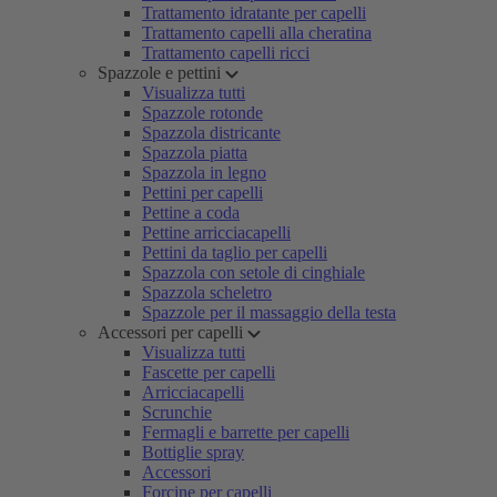
Trattamento idratante per capelli
Trattamento capelli alla cheratina
Trattamento capelli ricci
Spazzole e pettini
Visualizza tutti
Spazzole rotonde
Spazzola districante
Spazzola piatta
Spazzola in legno
Pettini per capelli
Pettine a coda
Pettine arricciacapelli
Pettini da taglio per capelli
Spazzola con setole di cinghiale
Spazzola scheletro
Spazzole per il massaggio della testa
Accessori per capelli
Visualizza tutti
Fascette per capelli
Arricciacapelli
Scrunchie
Fermagli e barrette per capelli
Bottiglie spray
Accessori
Forcine per capelli