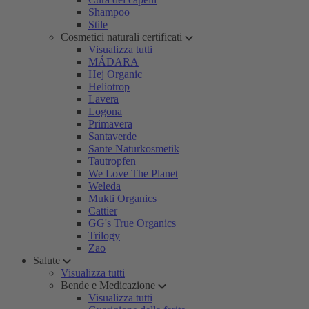
Shampoo
Stile
Cosmetici naturali certificati
Visualizza tutti
MÁDARA
Hej Organic
Heliotrop
Lavera
Logona
Primavera
Santaverde
Sante Naturkosmetik
Tautropfen
We Love The Planet
Weleda
Mukti Organics
Cattier
GG's True Organics
Trilogy
Zao
Salute
Visualizza tutti
Bende e Medicazione
Visualizza tutti