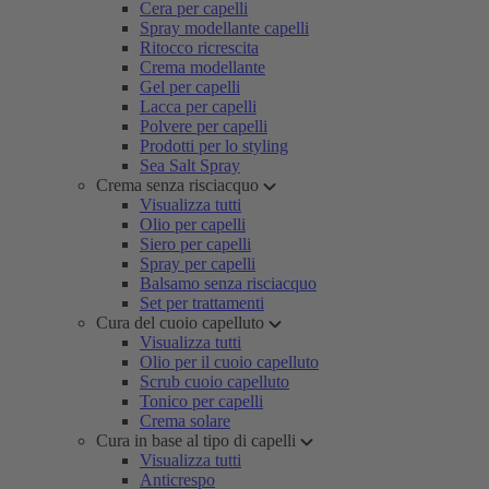
Cera per capelli
Spray modellante capelli
Ritocco ricrescita
Crema modellante
Gel per capelli
Lacca per capelli
Polvere per capelli
Prodotti per lo styling
Sea Salt Spray
Crema senza risciacquo
Visualizza tutti
Olio per capelli
Siero per capelli
Spray per capelli
Balsamo senza risciacquo
Set per trattamenti
Cura del cuoio capelluto
Visualizza tutti
Olio per il cuoio capelluto
Scrub cuoio capelluto
Tonico per capelli
Crema solare
Cura in base al tipo di capelli
Visualizza tutti
Anticrespo