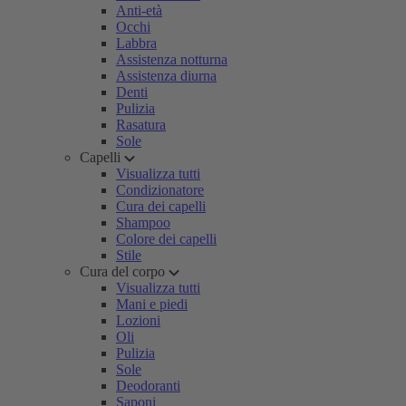
Anti-età
Occhi
Labbra
Assistenza notturna
Assistenza diurna
Denti
Pulizia
Rasatura
Sole
Capelli
Visualizza tutti
Condizionatore
Cura dei capelli
Shampoo
Colore dei capelli
Stile
Cura del corpo
Visualizza tutti
Mani e piedi
Lozioni
Oli
Pulizia
Sole
Deodoranti
Saponi