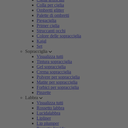
Colla per ciglia
Ombretti glitter
Palette di ombretti
Piegaciglia
Primer ciglia
Struccanti occhi
Colore delle sopracciglia
Kajal
Set
Sopracciglia
Visualizza tutti
Tintura sopracciglia
Gel sopracciglia
Crema sopracciglia
Polvere per sopracciglia
Matite per sopracciglia
Forbici per sopracciglia
Pinzette
Labbra
Visualizza tutti
Rossetto labbra
Lucidalabbra
Lipliner
Lip plumper