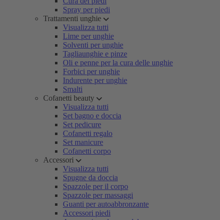
Cura dei piedi
Spray per piedi
Trattamenti unghie
Visualizza tutti
Lime per unghie
Solventi per unghie
Tagliaunghie e pinze
Oli e penne per la cura delle unghie
Forbici per unghie
Indurente per unghie
Smalti
Cofanetti beauty
Visualizza tutti
Set bagno e doccia
Set pedicure
Cofanetti regalo
Set manicure
Cofanetti corpo
Accessori
Visualizza tutti
Spugne da doccia
Spazzole per il corpo
Spazzole per massaggi
Guanti per autoabbronzante
Accessori piedi