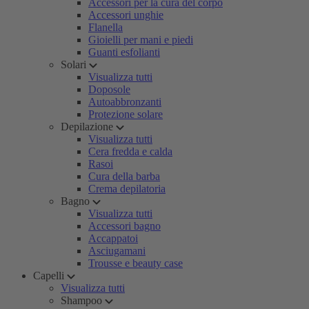
Accessori per la cura del corpo
Accessori unghie
Flanella
Gioielli per mani e piedi
Guanti esfolianti
Solari
Visualizza tutti
Doposole
Autoabbronzanti
Protezione solare
Depilazione
Visualizza tutti
Cera fredda e calda
Rasoi
Cura della barba
Crema depilatoria
Bagno
Visualizza tutti
Accessori bagno
Accappatoi
Asciugamani
Trousse e beauty case
Capelli
Visualizza tutti
Shampoo