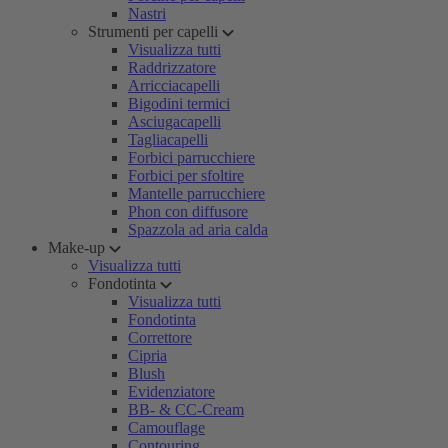
Nastri
Strumenti per capelli
Visualizza tutti
Raddrizzatore
Arricciacapelli
Bigodini termici
Asciugacapelli
Tagliacapelli
Forbici parrucchiere
Forbici per sfoltire
Mantelle parrucchiere
Phon con diffusore
Spazzola ad aria calda
Make-up
Visualizza tutti
Fondotinta
Visualizza tutti
Fondotinta
Correttore
Cipria
Blush
Evidenziatore
BB- & CC-Cream
Camouflage
Contouring