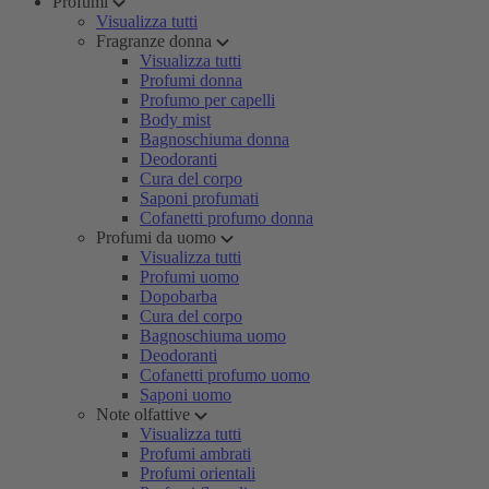
Profumi
Visualizza tutti
Fragranze donna
Visualizza tutti
Profumi donna
Profumo per capelli
Body mist
Bagnoschiuma donna
Deodoranti
Cura del corpo
Saponi profumati
Cofanetti profumo donna
Profumi da uomo
Visualizza tutti
Profumi uomo
Dopobarba
Cura del corpo
Bagnoschiuma uomo
Deodoranti
Cofanetti profumo uomo
Saponi uomo
Note olfattive
Visualizza tutti
Profumi ambrati
Profumi orientali