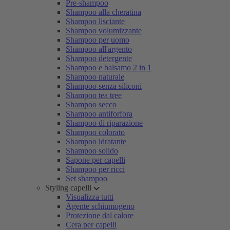
Pre-shampoo
Shampoo alla cheratina
Shampoo lisciante
Shampoo volumizzante
Shampoo per uomo
Shampoo all'argento
Shampoo detergente
Shampoo e balsamo 2 in 1
Shampoo naturale
Shampoo senza siliconi
Shampoo tea tree
Shampoo secco
Shampoo antiforfora
Shampoo di riparazione
Shampoo colorato
Shampoo idratante
Shampoo solido
Sapone per capelli
Shampoo per ricci
Set shampoo
Styling capelli
Visualizza tutti
Agente schiumogeno
Protezione dal calore
Cera per capelli