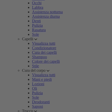
Occhi
Labbra
Assistenza notturna
Assistenza diurna
Denti
Pulizia
Rasatura
Sole
Capelli
Visualizza tutti
Condizionatore
Cura dei capelli
Shampoo
Colore dei capelli
Stile
Cura del corpo
Visualizza tutti
Mani e piedi
Lozioni
Oli
Pulizia
Sole
Deodoranti
Saponi
Trucco