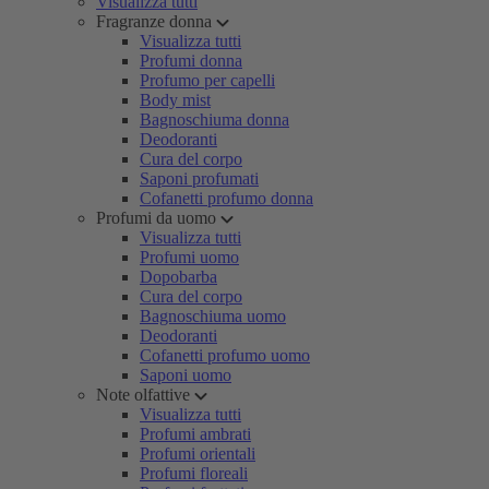
Visualizza tutti
Fragranze donna
Visualizza tutti
Profumi donna
Profumo per capelli
Body mist
Bagnoschiuma donna
Deodoranti
Cura del corpo
Saponi profumati
Cofanetti profumo donna
Profumi da uomo
Visualizza tutti
Profumi uomo
Dopobarba
Cura del corpo
Bagnoschiuma uomo
Deodoranti
Cofanetti profumo uomo
Saponi uomo
Note olfattive
Visualizza tutti
Profumi ambrati
Profumi orientali
Profumi floreali