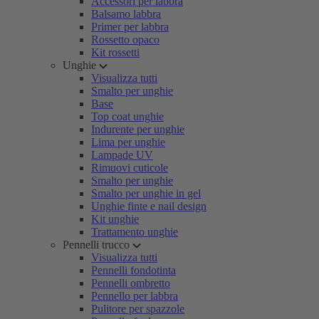
Accessori per labbra
Balsamo labbra
Primer per labbra
Rossetto opaco
Kit rossetti
Unghie
Visualizza tutti
Smalto per unghie
Base
Top coat unghie
Indurente per unghie
Lima per unghie
Lampade UV
Rimuovi cuticole
Smalto per unghie
Smalto per unghie in gel
Unghie finte e nail design
Kit unghie
Trattamento unghie
Pennelli trucco
Visualizza tutti
Pennelli fondotinta
Pennelli ombretto
Pennello per labbra
Pulitore per spazzole