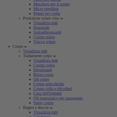
Maschere per il sonno
Micro needling
Pettini per ciglia
Protezione solare viso
Visualizza tutti
Doposole
Autoabbronzanti
Crema solare
Trucco solare
Corpo
Visualizza tutti
Trattamenti corpo
Visualizza tutti
Crema corpo
Deodoranti
Burro corpo
Oli corpo
Creme anticellulite
Crema collo e décolleté
Cura dell'intimità
Oli essenziali e per massaggio
Spray corpo
Bagno e doccia
Visualizza tutti
Gel doccia