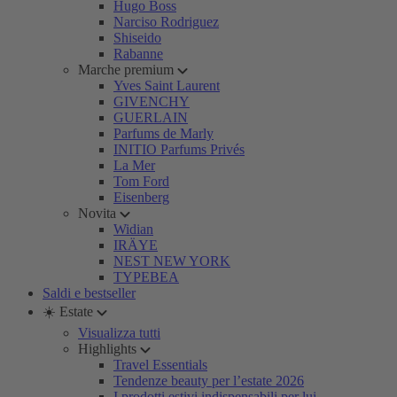
Hugo Boss
Narciso Rodriguez
Shiseido
Rabanne
Marche premium
Yves Saint Laurent
GIVENCHY
GUERLAIN
Parfums de Marly
INITIO Parfums Privés
La Mer
Tom Ford
Eisenberg
Novita
Widian
IRÄYE
NEST NEW YORK
TYPEBEA
Saldi e bestseller
☀️ Estate
Visualizza tutti
Highlights
Travel Essentials
Tendenze beauty per l’estate 2026
I prodotti estivi indispensabili per lui