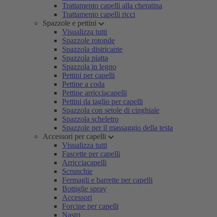
Trattamento capelli alla cheratina
Trattamento capelli ricci
Spazzole e pettini
Visualizza tutti
Spazzole rotonde
Spazzola districante
Spazzola piatta
Spazzola in legno
Pettini per capelli
Pettine a coda
Pettine arricciacapelli
Pettini da taglio per capelli
Spazzola con setole di cinghiale
Spazzola scheletro
Spazzole per il massaggio della testa
Accessori per capelli
Visualizza tutti
Fascette per capelli
Arricciacapelli
Scrunchie
Fermagli e barrette per capelli
Bottiglie spray
Accessori
Forcine per capelli
Nastri