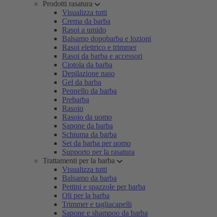
Prodotti rasatura
Visualizza tutti
Crema da barba
Rasoi a umido
Balsamo dopobarba e lozioni
Rasoi elettrico e trimmer
Rasoi da barba e accessori
Ciotola da barba
Depilazione naso
Gel da barba
Pennello da barba
Prebarba
Rasoio
Rasoio da uomo
Sapone da barba
Schiuma da barba
Set da barba per uomo
Supporto per la rasatura
Trattamenti per la barba
Visualizza tutti
Balsamo da barba
Pettini e spazzole per barba
Oli per la barba
Trimmer e tagliacapelli
Sapone e shampoo da barba