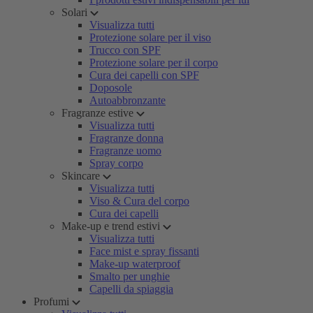
Solari
Visualizza tutti
Protezione solare per il viso
Trucco con SPF
Protezione solare per il corpo
Cura dei capelli con SPF
Doposole
Autoabbronzante
Fragranze estive
Visualizza tutti
Fragranze donna
Fragranze uomo
Spray corpo
Skincare
Visualizza tutti
Viso & Cura del corpo
Cura dei capelli
Make-up e trend estivi
Visualizza tutti
Face mist e spray fissanti
Make-up waterproof
Smalto per unghie
Capelli da spiaggia
Profumi