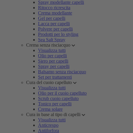
Spray modellante capelli
Ritocco ricrescita
Crema modellante
Gel per capelli
Lacca per capelli
Polvere per capelli
Prodotti per lo styling
Sea Salt Spray
Crema senza risciacquo
Visualizza tutti
Olio per capelli
Siero per capelli
Spray per capelli
Balsamo senza risciacquo
Set per trattamenti
Cura del cuoio capelluto
Visualizza tutti
Olio per il cuoio capelluto
Scrub cuoio capelluto
Tonico per capelli
Crema solare
Cura in base al tipo di capelli
Visualizza tutti
Anticrespo
Antiforfora