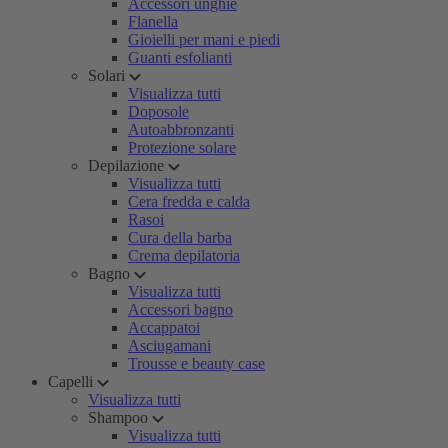
Accessori unghie
Flanella
Gioielli per mani e piedi
Guanti esfolianti
Solari
Visualizza tutti
Doposole
Autoabbronzanti
Protezione solare
Depilazione
Visualizza tutti
Cera fredda e calda
Rasoi
Cura della barba
Crema depilatoria
Bagno
Visualizza tutti
Accessori bagno
Accappatoi
Asciugamani
Trousse e beauty case
Capelli
Visualizza tutti
Shampoo
Visualizza tutti