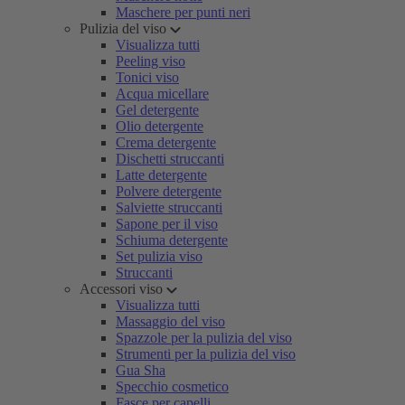
Maschere per punti neri
Pulizia del viso
Visualizza tutti
Peeling viso
Tonici viso
Acqua micellare
Gel detergente
Olio detergente
Crema detergente
Dischetti struccanti
Latte detergente
Polvere detergente
Salviette struccanti
Sapone per il viso
Schiuma detergente
Set pulizia viso
Struccanti
Accessori viso
Visualizza tutti
Massaggio del viso
Spazzole per la pulizia del viso
Strumenti per la pulizia del viso
Gua Sha
Specchio cosmetico
Fasce per capelli