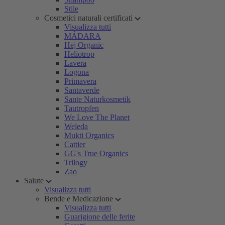
Stile
Cosmetici naturali certificati
Visualizza tutti
MÁDARA
Hej Organic
Heliotrop
Lavera
Logona
Primavera
Santaverde
Sante Naturkosmetik
Tautropfen
We Love The Planet
Weleda
Mukti Organics
Cattier
GG's True Organics
Trilogy
Zao
Salute
Visualizza tutti
Bende e Medicazione
Visualizza tutti
Guarigione delle ferite