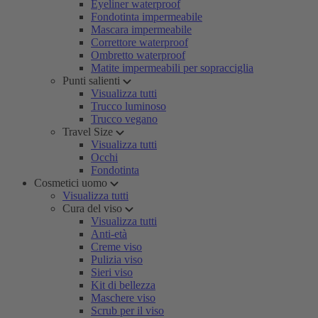
Eyeliner waterproof
Fondotinta impermeabile
Mascara impermeabile
Correttore waterproof
Ombretto waterproof
Matite impermeabili per sopracciglia
Punti salienti
Visualizza tutti
Trucco luminoso
Trucco vegano
Travel Size
Visualizza tutti
Occhi
Fondotinta
Cosmetici uomo
Visualizza tutti
Cura del viso
Visualizza tutti
Anti-età
Creme viso
Pulizia viso
Sieri viso
Kit di bellezza
Maschere viso
Scrub per il viso