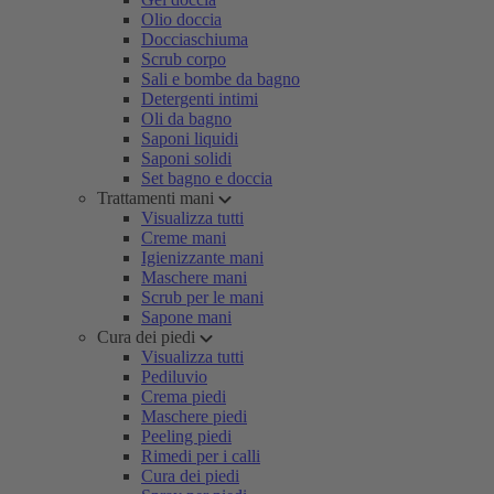
Olio doccia
Docciaschiuma
Scrub corpo
Sali e bombe da bagno
Detergenti intimi
Oli da bagno
Saponi liquidi
Saponi solidi
Set bagno e doccia
Trattamenti mani
Visualizza tutti
Creme mani
Igienizzante mani
Maschere mani
Scrub per le mani
Sapone mani
Cura dei piedi
Visualizza tutti
Pediluvio
Crema piedi
Maschere piedi
Peeling piedi
Rimedi per i calli
Cura dei piedi