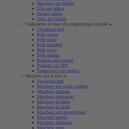
Maschere per labbra
Olio per labbra
Peeling labbra
Siero per labbra
Trattamento in base alle esigenze/tipo di pelle
Visualizza tutti
Pelle grassa
Pelle mista
Pelle sensibile
Pelle secca
Pelle impura
Prodotti anti-rossore
Prodotti con SPF
Trattamenti viso antietà
Maschere per il viso
Visualizza tutti
Maschere per occhi e labbra
Maschere idratanti
Maschere detergenti
Maschere di fango
Maschere di stoffa
Maschere anti-imperfezioni
Maschere antietà
Maschere luminose
Maschere notte