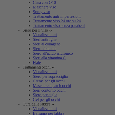
Cura con Q10
Maschere viso
Spray viso
Trattamento anti-imperfezioni
Trattamento viso 24 ore su 24
Trattamento viso senza parabeni
Siero per il viso
Visualizza tutti
Sieri antirughe
Sieri al collagene
Siero idratante
Siero all'acido ialuronico
Sieri alla vitamina C
Fiale
Trattamenti occhi
Visualizza tutti
Siero per sopracciglia
Crema per gli occhi
Maschere e patch occhi
Sieri contorno occhi
Siero per ciglia
Gel per gli occhi
Cura delle labbra
Visualizza tutti
Balsamo per labbra