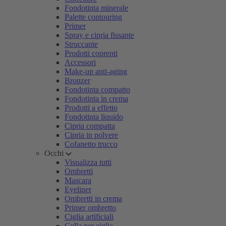
Fondotinta minerale
Palette contouring
Primer
Spray e cipria fissante
Struccante
Prodotti coprenti
Accessori
Make-up anti-aging
Bronzer
Fondotinta compatto
Fondotinta in crema
Prodotti a effetto
Fondotinta liquido
Cipria compatta
Cipria in polvere
Cofanetto trucco
Occhi
Visualizza tutti
Ombretti
Mascara
Eyeliner
Ombretti in crema
Primer ombretto
Ciglia artificiali
Colla per ciglia