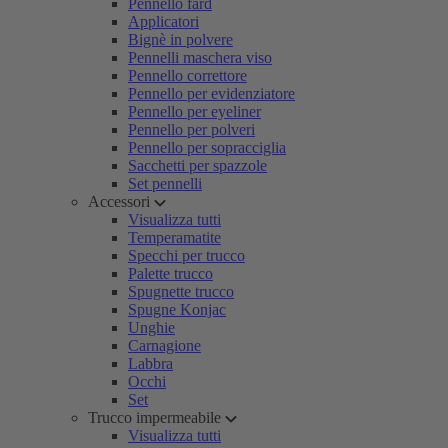
Pennello fard
Applicatori
Bignè in polvere
Pennelli maschera viso
Pennello correttore
Pennello per evidenziatore
Pennello per eyeliner
Pennello per polveri
Pennello per sopracciglia
Sacchetti per spazzole
Set pennelli
Accessori
Visualizza tutti
Temperamatite
Specchi per trucco
Palette trucco
Spugnette trucco
Spugne Konjac
Unghie
Carnagione
Labbra
Occhi
Set
Trucco impermeabile
Visualizza tutti