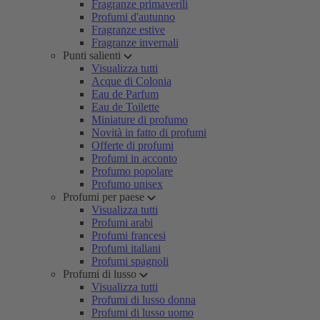
Fragranze primaverili
Profumi d'autunno
Fragranze estive
Fragranze invernali
Punti salienti
Visualizza tutti
Acque di Colonia
Eau de Parfum
Eau de Toilette
Miniature di profumo
Novità in fatto di profumi
Offerte di profumi
Profumi in acconto
Profumo popolare
Profumo unisex
Profumi per paese
Visualizza tutti
Profumi arabi
Profumi francesi
Profumi italiani
Profumi spagnoli
Profumi di lusso
Visualizza tutti
Profumi di lusso donna
Profumi di lusso uomo