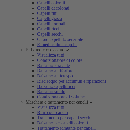
Capelli colorati
Capelli decolorati
Capelli fini
Capelli grassi
Capelli normali
Capelli ricci
Capelli secchi
Cuoio capelluto sensibile
Rimedi caduta capelli
Balsamo e risciacquo
Visualizza tutti
Condizionatore di colore
Balsamo idratante
Balsamo antiforfora
Balsamo anticrespo
Risciacquo per accumuli e riparazioni
Balsamo capelli ricci
Balsamo solido
Condizionatore di volume
Maschera e trattamento per capelli
Visualizza tutti
Burro per capelli
Trattamento per capelli secchi
Balsamo per capelli colorati
Trattamento idratante per capelli