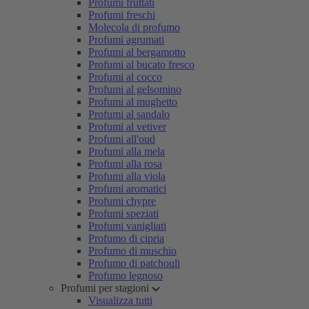
Profumi fruttati
Profumi freschi
Molecola di profumo
Profumi agrumati
Profumi al bergamotto
Profumi al bucato fresco
Profumi al cocco
Profumi al gelsomino
Profumi al mughetto
Profumi al sandalo
Profumi al vetiver
Profumi all'oud
Profumi alla mela
Profumi alla rosa
Profumi alla viola
Profumi aromatici
Profumi chypre
Profumi speziati
Profumi vanigliati
Profumo di cipria
Profumo di muschio
Profumo di patchouli
Profumo legnoso
Profumi per stagioni
Visualizza tutti