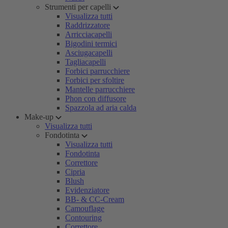
Strumenti per capelli
Visualizza tutti
Raddrizzatore
Arricciacapelli
Bigodini termici
Asciugacapelli
Tagliacapelli
Forbici parrucchiere
Forbici per sfoltire
Mantelle parrucchiere
Phon con diffusore
Spazzola ad aria calda
Make-up
Visualizza tutti
Fondotinta
Visualizza tutti
Fondotinta
Correttore
Cipria
Blush
Evidenziatore
BB- & CC-Cream
Camouflage
Contouring
Correttore