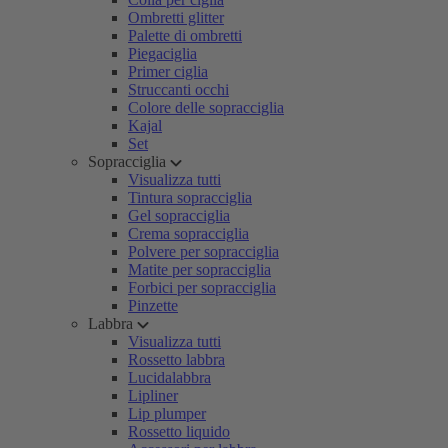
Ombretti glitter
Palette di ombretti
Piegaciglia
Primer ciglia
Struccanti occhi
Colore delle sopracciglia
Kajal
Set
Sopracciglia
Visualizza tutti
Tintura sopracciglia
Gel sopracciglia
Crema sopracciglia
Polvere per sopracciglia
Matite per sopracciglia
Forbici per sopracciglia
Pinzette
Labbra
Visualizza tutti
Rossetto labbra
Lucidalabbra
Lipliner
Lip plumper
Rossetto liquido