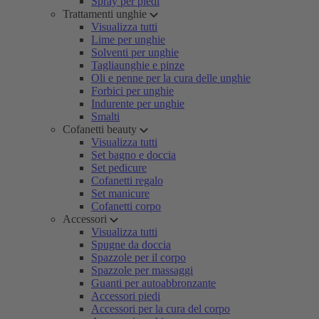
Spray per piedi
Trattamenti unghie
Visualizza tutti
Lime per unghie
Solventi per unghie
Tagliaunghie e pinze
Oli e penne per la cura delle unghie
Forbici per unghie
Indurente per unghie
Smalti
Cofanetti beauty
Visualizza tutti
Set bagno e doccia
Set pedicure
Cofanetti regalo
Set manicure
Cofanetti corpo
Accessori
Visualizza tutti
Spugne da doccia
Spazzole per il corpo
Spazzole per massaggi
Guanti per autoabbronzante
Accessori piedi
Accessori per la cura del corpo