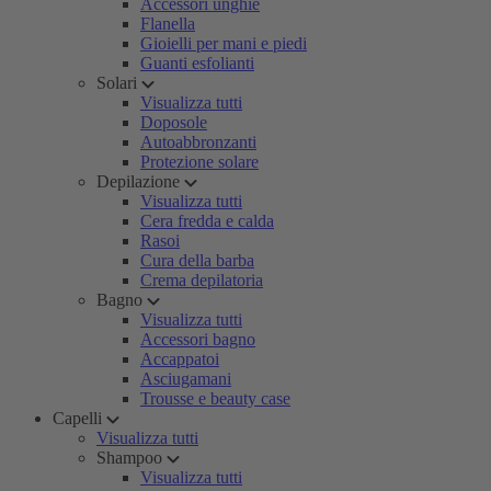
Accessori unghie
Flanella
Gioielli per mani e piedi
Guanti esfolianti
Solari
Visualizza tutti
Doposole
Autoabbronzanti
Protezione solare
Depilazione
Visualizza tutti
Cera fredda e calda
Rasoi
Cura della barba
Crema depilatoria
Bagno
Visualizza tutti
Accessori bagno
Accappatoi
Asciugamani
Trousse e beauty case
Capelli
Visualizza tutti
Shampoo
Visualizza tutti