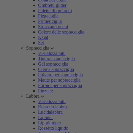
Ombretti glitter
Palette di ombretti
Piegaciglia
Primer ciglia
Struccanti occhi
Colore delle sopracciglia
Kajal
Set
Sopracciglia
Visualizza tutti
Tintura sopracciglia
Gel sopracciglia
Crema sopracciglia
Polvere per sopracciglia
Matite per sopracciglia
Forbici per sopracciglia
Pinzette
Labbra
Visualizza tutti
Rossetto labbra
Lucidalabbra
Lipliner
Lip plumper
Rossetto liquido