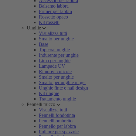
Accessori per labbra
Balsamo labbra
Primer per labbra
Rossetto opaco
Kit rossetti
Unghie
Visualizza tutti
Smalto per unghie
Base
Top coat unghie
Indurente per unghie
Lima per unghie
Lampade UV
Rimuovi cuticole
Smalto per unghie
Smalto per unghie in gel
Unghie finte e nail design
Kit unghie
Trattamento unghie
Pennelli trucco
Visualizza tutti
Pennelli fondotinta
Pennelli ombretto
Pennello per labbra
Pulitore per spazzole