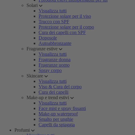
Solari
Visualizza tutti
Protezione solare per il viso
Trucco con SPF
Protezione solare per il corpo
Cura dei capelli con SPF
Doposole
Autoabbronzante
Fragranze estive
Visualizza tutti
Fragranze donna
Fragranze uomo
Spray corpo
Skincare
Visualizza tutti
Viso & Cura del corpo
Cura dei capelli
Make-up e trend estivi
Visualizza tutti
Face mist e spray fissanti
Make-up waterproof
Smalto per unghie
Capelli da spiaggia
Profumi