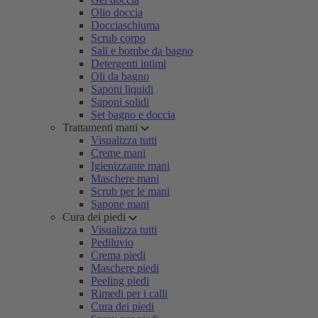
Olio doccia
Docciaschiuma
Scrub corpo
Sali e bombe da bagno
Detergenti intimi
Oli da bagno
Saponi liquidi
Saponi solidi
Set bagno e doccia
Trattamenti mani
Visualizza tutti
Creme mani
Igienizzante mani
Maschere mani
Scrub per le mani
Sapone mani
Cura dei piedi
Visualizza tutti
Pediluvio
Crema piedi
Maschere piedi
Peeling piedi
Rimedi per i calli
Cura dei piedi