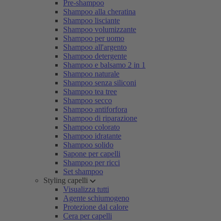
Pre-shampoo
Shampoo alla cheratina
Shampoo lisciante
Shampoo volumizzante
Shampoo per uomo
Shampoo all'argento
Shampoo detergente
Shampoo e balsamo 2 in 1
Shampoo naturale
Shampoo senza siliconi
Shampoo tea tree
Shampoo secco
Shampoo antiforfora
Shampoo di riparazione
Shampoo colorato
Shampoo idratante
Shampoo solido
Sapone per capelli
Shampoo per ricci
Set shampoo
Styling capelli
Visualizza tutti
Agente schiumogeno
Protezione dal calore
Cera per capelli