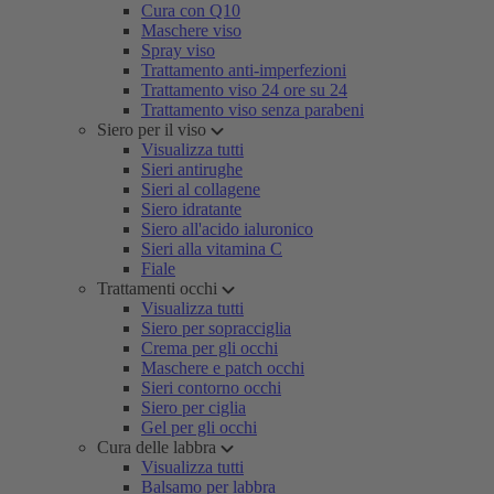
Cura con Q10
Maschere viso
Spray viso
Trattamento anti-imperfezioni
Trattamento viso 24 ore su 24
Trattamento viso senza parabeni
Siero per il viso
Visualizza tutti
Sieri antirughe
Sieri al collagene
Siero idratante
Siero all'acido ialuronico
Sieri alla vitamina C
Fiale
Trattamenti occhi
Visualizza tutti
Siero per sopracciglia
Crema per gli occhi
Maschere e patch occhi
Sieri contorno occhi
Siero per ciglia
Gel per gli occhi
Cura delle labbra
Visualizza tutti
Balsamo per labbra