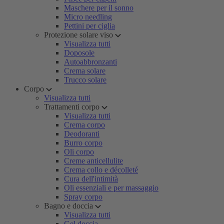
Maschere per il sonno
Micro needling
Pettini per ciglia
Protezione solare viso
Visualizza tutti
Doposole
Autoabbronzanti
Crema solare
Trucco solare
Corpo
Visualizza tutti
Trattamenti corpo
Visualizza tutti
Crema corpo
Deodoranti
Burro corpo
Oli corpo
Creme anticellulite
Crema collo e décolleté
Cura dell'intimità
Oli essenziali e per massaggio
Spray corpo
Bagno e doccia
Visualizza tutti
Gel doccia