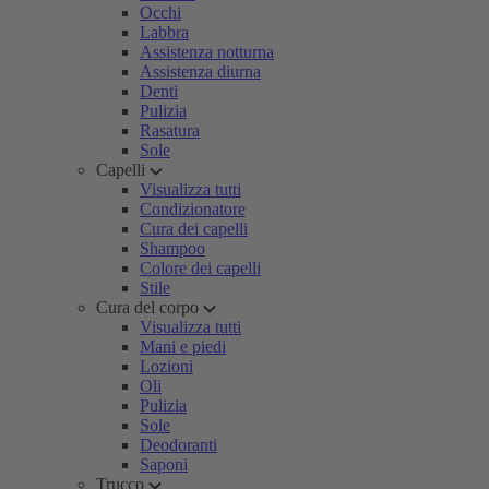
Occhi
Labbra
Assistenza notturna
Assistenza diurna
Denti
Pulizia
Rasatura
Sole
Capelli
Visualizza tutti
Condizionatore
Cura dei capelli
Shampoo
Colore dei capelli
Stile
Cura del corpo
Visualizza tutti
Mani e piedi
Lozioni
Oli
Pulizia
Sole
Deodoranti
Saponi
Trucco