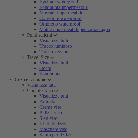
Eyeliner waterproof
Fondotinta impermeabile
Mascara impermeabile
Correttore waterproof
Ombretto waterproof
Matite impermeabili per sopracciglia
Punti salienti
Visualizza tutti
Trucco luminoso
Trucco vegano
Travel Size
Visualizza tutti
Occhi
Fondotinta
Cosmetici uomo
Visualizza tutti
Cura del viso
Visualizza tutti
Anti-età
Creme viso
Pulizia viso
Sieri viso
Kit di bellezza
Maschere viso
Scrub per il viso