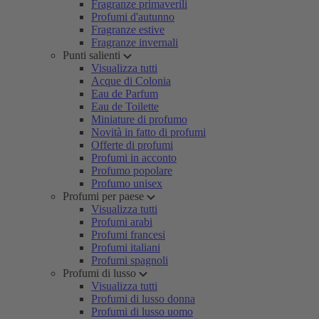
Fragranze primaverili
Profumi d'autunno
Fragranze estive
Fragranze invernali
Punti salienti
Visualizza tutti
Acque di Colonia
Eau de Parfum
Eau de Toilette
Miniature di profumo
Novità in fatto di profumi
Offerte di profumi
Profumi in acconto
Profumo popolare
Profumo unisex
Profumi per paese
Visualizza tutti
Profumi arabi
Profumi francesi
Profumi italiani
Profumi spagnoli
Profumi di lusso
Visualizza tutti
Profumi di lusso donna
Profumi di lusso uomo