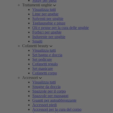
Spray per piedi
Trattamenti unghie
Visualizza tutti
Lime per unghie
Solventi per unghie
Tagliaunghie e pinze
Oli e penne per la cura delle unghie
Forbici per unghie
Indurente per unghie
Smalti
Cofanetti beauty
Visualizza tutti
Set bagno e doccia
Set pedicure
Cofanetti regalo
Set manicure
Cofanetti corpo
Accessori
Visualizza tutti
Spugne da doccia
Spazzole per il corpo
Spazzole per massaggi
Guanti per autoabbronzante
Accessori piedi
Accessori per la cura del corpo