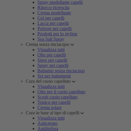
Spray modellante capelli
Ritocco ricrescita
Crema modellante
Gel per capelli
Lacca per capelli
Polvere per capelli
Prodotti per lo styling
Sea Salt Spray
Crema senza risciacquo
Visualizza tutti
Olio per capelli
Siero per capelli
Spray per capelli
Balsamo senza risciacquo
Set per trattamenti
Cura del cuoio capelluto
Visualizza tutti
Olio per il cuoio capelluto
Scrub cuoio capelluto
Tonico per capelli
Crema solare
Cura in base al tipo di capelli
Visualizza tutti
Anticrespo
Antiforfora