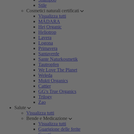
Stile
Cosmetici naturali certificati
Visualizza tutti
MÁDARA
Hej Organic
Heliotrop
Lavera
Logona
Primavera
Santaverde
Sante Naturkosmetik
Tautropfen
We Love The Planet
Weleda
Mukti Organics
Cattier
GG's True Organics
Trilogy
Zao
Salute
Visualizza tutti
Bende e Medicazione
Visualizza tutti
Guarigione delle ferite