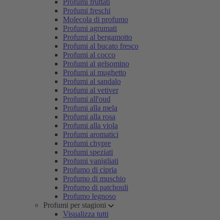
Profumi fruttati
Profumi freschi
Molecola di profumo
Profumi agrumati
Profumi al bergamotto
Profumi al bucato fresco
Profumi al cocco
Profumi al gelsomino
Profumi al mughetto
Profumi al sandalo
Profumi al vetiver
Profumi all'oud
Profumi alla mela
Profumi alla rosa
Profumi alla viola
Profumi aromatici
Profumi chypre
Profumi speziati
Profumi vanigliati
Profumo di cipria
Profumo di muschio
Profumo di patchouli
Profumo legnoso
Profumi per stagioni
Visualizza tutti