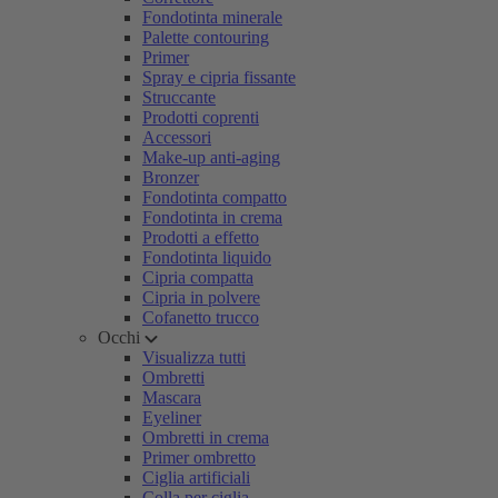
Fondotinta minerale
Palette contouring
Primer
Spray e cipria fissante
Struccante
Prodotti coprenti
Accessori
Make-up anti-aging
Bronzer
Fondotinta compatto
Fondotinta in crema
Prodotti a effetto
Fondotinta liquido
Cipria compatta
Cipria in polvere
Cofanetto trucco
Occhi
Visualizza tutti
Ombretti
Mascara
Eyeliner
Ombretti in crema
Primer ombretto
Ciglia artificiali
Colla per ciglia