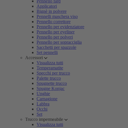
Pennello fard
Applicatori
Bignè in polvere
Pennelli maschera viso
Pennello correttore
Pennello per evidenziatore
Pennello per eyeliner
Pennello per polveri
Pennello per sopracciglia
Sacchetti per spazzole
Set pennelli
Accessori
Visualizza tutti
Temperamatite
Specchi per trucco
Palette trucco
Spugnette trucco
Spugne Konjac
Unghie
Carnagione
Labbra
Occhi
Set
Trucco impermeabile
Visualizza tutti