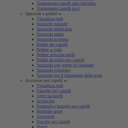
Trattamento capelli alla cheratina
Trattamento capelli ricci
Spazzole e pettini
Visualizza tutti
Spazzole rotonde
Spazzola districante
Spazzola piatta
Spazzola in legno
Pettini per capelli
Pettine a coda
Pettine arricciacapelli
Pettini da taglio per capelli
Spazzola con setole di cinghiale
Spazzola scheletro
Spazzole per il massaggio della testa
Accessori per capelli
Visualizza tutti
Fascette per capelli
Arricciacapelli
Scrunchie
Fermagli e barrette per capelli
Bottiglie spray
Accessori
Forcine per capelli
Nastri