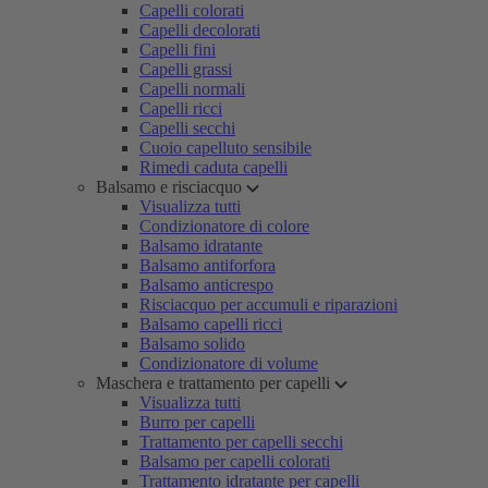
Capelli colorati
Capelli decolorati
Capelli fini
Capelli grassi
Capelli normali
Capelli ricci
Capelli secchi
Cuoio capelluto sensibile
Rimedi caduta capelli
Balsamo e risciacquo
Visualizza tutti
Condizionatore di colore
Balsamo idratante
Balsamo antiforfora
Balsamo anticrespo
Risciacquo per accumuli e riparazioni
Balsamo capelli ricci
Balsamo solido
Condizionatore di volume
Maschera e trattamento per capelli
Visualizza tutti
Burro per capelli
Trattamento per capelli secchi
Balsamo per capelli colorati
Trattamento idratante per capelli