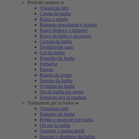
Prodotti rasatura
Visualizza tutti
Crema da barba
Rasoi a umido
Balsamo dopobarba e lozioni
Rasoi elettrico e trimmer
Rasoi da barba e accessori
Ciotola da barba
Depilazione naso
Gel da barba
Pennello da barba
Prebarba
Rasoio
Rasoio da uomo
Sapone da barba
Schiuma da barba
Set da barba per uomo
Supporto per la rasatura
Trattamenti per la barba
Visualizza tutti
Balsamo da barba
Pettini e spazzole per barba
Oli per la barba
Trimmer e tagliacapelli
Sapone e shampoo da barba