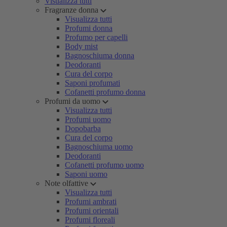
Visualizza tutti
Fragranze donna
Visualizza tutti
Profumi donna
Profumo per capelli
Body mist
Bagnoschiuma donna
Deodoranti
Cura del corpo
Saponi profumati
Cofanetti profumo donna
Profumi da uomo
Visualizza tutti
Profumi uomo
Dopobarba
Cura del corpo
Bagnoschiuma uomo
Deodoranti
Cofanetti profumo uomo
Saponi uomo
Note olfattive
Visualizza tutti
Profumi ambrati
Profumi orientali
Profumi floreali