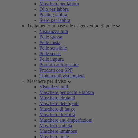
Maschere per labbra
Olio per labbra
Peeling labbra
Siero per labbra
Trattamento in base alle esigenze/tipo di pelle
Visualizza tutti
Pelle grassa
Pelle mista
Pelle sensibile
Pelle secca
Pelle impura
Prodotti anti-rossore
Prodotti con SPF
Trattamenti viso antietà
Maschere per il viso
Visualizza tutti
Maschere per occhi e labbra
Maschere idratanti
Maschere detergenti
Maschere di fango
Maschere di stoffa
Maschere anti-imperfezioni
Maschere antietà
Maschere luminose
Maschere notte