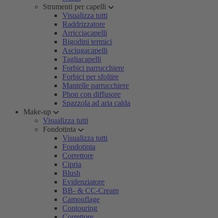
Strumenti per capelli
Visualizza tutti
Raddrizzatore
Arricciacapelli
Bigodini termici
Asciugacapelli
Tagliacapelli
Forbici parrucchiere
Forbici per sfoltire
Mantelle parrucchiere
Phon con diffusore
Spazzola ad aria calda
Make-up
Visualizza tutti
Fondotinta
Visualizza tutti
Fondotinta
Correttore
Cipria
Blush
Evidenziatore
BB- & CC-Cream
Camouflage
Contouring
Correttore