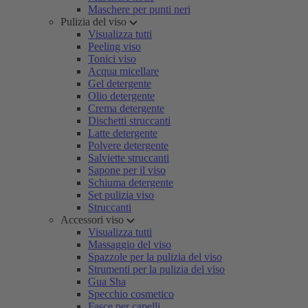
Maschere per punti neri
Pulizia del viso
Visualizza tutti
Peeling viso
Tonici viso
Acqua micellare
Gel detergente
Olio detergente
Crema detergente
Dischetti struccanti
Latte detergente
Polvere detergente
Salviette struccanti
Sapone per il viso
Schiuma detergente
Set pulizia viso
Struccanti
Accessori viso
Visualizza tutti
Massaggio del viso
Spazzole per la pulizia del viso
Strumenti per la pulizia del viso
Gua Sha
Specchio cosmetico
Fasce per capelli