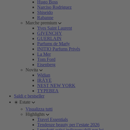
Hugo Boss
Narciso Rodriguez
Shiseido
Rabanne
Marche premium
Yves Saint Laurent
GIVENCHY
GUERLAIN
Parfums de Marly
INITIO Parfums Privés
La Mer
Tom Ford
Eisenberg
Novita
Widian
IRÄYE
NEST NEW YORK
TYPEBEA
Saldi e bestseller
☀️ Estate
Visualizza tutti
Highlights
Travel Essentials
Tendenze beauty per l’estate 2026
I prodotti estivi indispensabili per lui