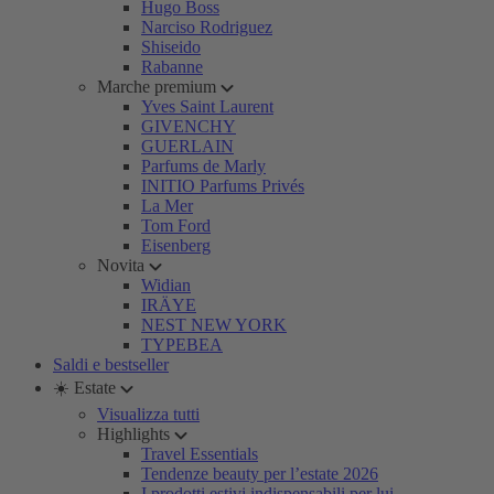
Hugo Boss
Narciso Rodriguez
Shiseido
Rabanne
Marche premium
Yves Saint Laurent
GIVENCHY
GUERLAIN
Parfums de Marly
INITIO Parfums Privés
La Mer
Tom Ford
Eisenberg
Novita
Widian
IRÄYE
NEST NEW YORK
TYPEBEA
Saldi e bestseller
☀️ Estate
Visualizza tutti
Highlights
Travel Essentials
Tendenze beauty per l’estate 2026
I prodotti estivi indispensabili per lui