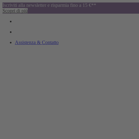
Iscriviti alla newsletter e risparmia fino a 15 €**
Scopri di più
Assistenza & Contatto