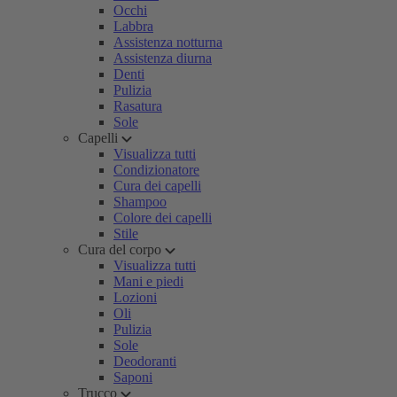
Occhi
Labbra
Assistenza notturna
Assistenza diurna
Denti
Pulizia
Rasatura
Sole
Capelli
Visualizza tutti
Condizionatore
Cura dei capelli
Shampoo
Colore dei capelli
Stile
Cura del corpo
Visualizza tutti
Mani e piedi
Lozioni
Oli
Pulizia
Sole
Deodoranti
Saponi
Trucco