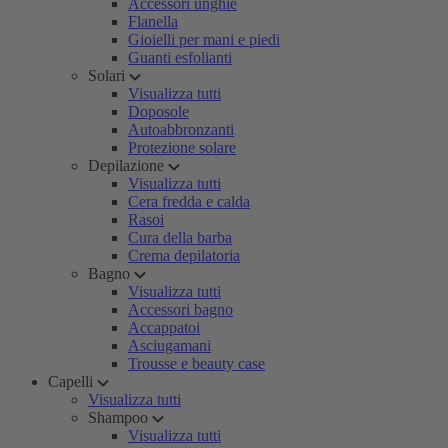
Accessori unghie
Flanella
Gioielli per mani e piedi
Guanti esfolianti
Solari
Visualizza tutti
Doposole
Autoabbronzanti
Protezione solare
Depilazione
Visualizza tutti
Cera fredda e calda
Rasoi
Cura della barba
Crema depilatoria
Bagno
Visualizza tutti
Accessori bagno
Accappatoi
Asciugamani
Trousse e beauty case
Capelli
Visualizza tutti
Shampoo
Visualizza tutti