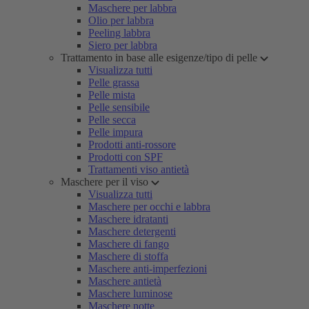
Maschere per labbra
Olio per labbra
Peeling labbra
Siero per labbra
Trattamento in base alle esigenze/tipo di pelle
Visualizza tutti
Pelle grassa
Pelle mista
Pelle sensibile
Pelle secca
Pelle impura
Prodotti anti-rossore
Prodotti con SPF
Trattamenti viso antietà
Maschere per il viso
Visualizza tutti
Maschere per occhi e labbra
Maschere idratanti
Maschere detergenti
Maschere di fango
Maschere di stoffa
Maschere anti-imperfezioni
Maschere antietà
Maschere luminose
Maschere notte