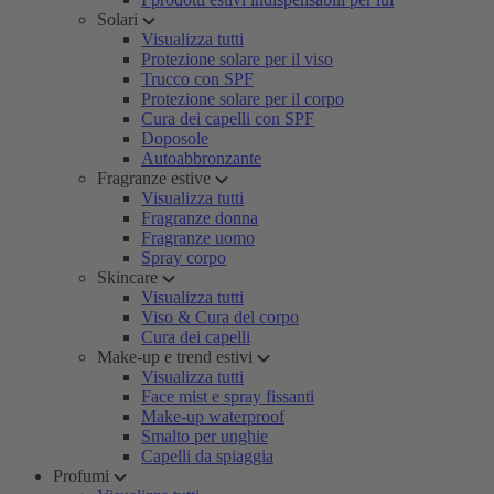
Solari
Visualizza tutti
Protezione solare per il viso
Trucco con SPF
Protezione solare per il corpo
Cura dei capelli con SPF
Doposole
Autoabbronzante
Fragranze estive
Visualizza tutti
Fragranze donna
Fragranze uomo
Spray corpo
Skincare
Visualizza tutti
Viso & Cura del corpo
Cura dei capelli
Make-up e trend estivi
Visualizza tutti
Face mist e spray fissanti
Make-up waterproof
Smalto per unghie
Capelli da spiaggia
Profumi