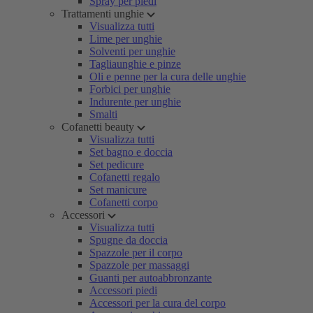
Spray per piedi
Trattamenti unghie
Visualizza tutti
Lime per unghie
Solventi per unghie
Tagliaunghie e pinze
Oli e penne per la cura delle unghie
Forbici per unghie
Indurente per unghie
Smalti
Cofanetti beauty
Visualizza tutti
Set bagno e doccia
Set pedicure
Cofanetti regalo
Set manicure
Cofanetti corpo
Accessori
Visualizza tutti
Spugne da doccia
Spazzole per il corpo
Spazzole per massaggi
Guanti per autoabbronzante
Accessori piedi
Accessori per la cura del corpo