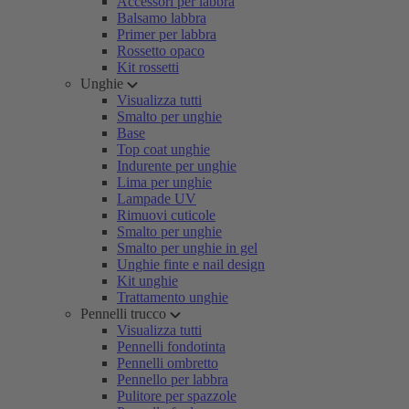
Accessori per labbra
Balsamo labbra
Primer per labbra
Rossetto opaco
Kit rossetti
Unghie
Visualizza tutti
Smalto per unghie
Base
Top coat unghie
Indurente per unghie
Lima per unghie
Lampade UV
Rimuovi cuticole
Smalto per unghie
Smalto per unghie in gel
Unghie finte e nail design
Kit unghie
Trattamento unghie
Pennelli trucco
Visualizza tutti
Pennelli fondotinta
Pennelli ombretto
Pennello per labbra
Pulitore per spazzole