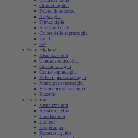
Ombretti glitter
Palette di ombretti
Piegaciglia
Primer ciglia
Struccanti occhi
Colore delle sopracciglia
Kajal
Set
Sopracciglia
Visualizza tutti
Tintura sopracciglia
Gel sopracciglia
Crema sopracciglia
Polvere per sopracciglia
Matite per sopracciglia
Forbici per sopracciglia
Pinzette
Labbra
Visualizza tutti
Rossetto labbra
Lucidalabbra
Lipliner
Lip plumper
Rossetto liquido