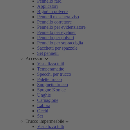
Pennello fard
Applicatori
Bignè in polvere
Pennelli maschera viso
Pennello correttore
Pennello per evidenziatore
Pennello per eyeliner
Pennello per polveri
Pennello per sopracciglia
Sacchetti per spazzole
Set pennelli
Accessori
Visualizza tutti
Temperamatite
Specchi per trucco
Palette trucco
Spugnette trucco
Spugne Konjac
Unghie
Carnagione
Labbra
Occhi
Set
Trucco impermeabile
Visualizza tutti