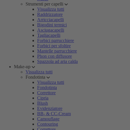
Strumenti per capelli
Visualizza tutti
Raddrizzatore
Arricciacapelli
Bigodini termici
Asciugacapelli
Tagliacapelli
Forbici parrucchiere
Forbici per sfoltire
Mantelle parrucchiere
Phon con diffusore
Spazzola ad aria calda
Make-up
Visualizza tutti
Fondotinta
Visualizza tutti
Fondotinta
Correttore
Cipria
Blush
Evidenziatore
BB- & CC-Cream
Camouflage
Contouring
Correttore