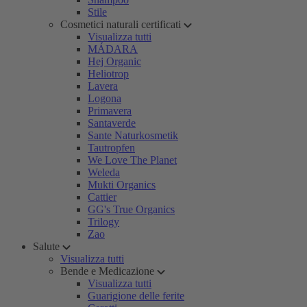
Stile
Cosmetici naturali certificati
Visualizza tutti
MÁDARA
Hej Organic
Heliotrop
Lavera
Logona
Primavera
Santaverde
Sante Naturkosmetik
Tautropfen
We Love The Planet
Weleda
Mukti Organics
Cattier
GG's True Organics
Trilogy
Zao
Salute
Visualizza tutti
Bende e Medicazione
Visualizza tutti
Guarigione delle ferite