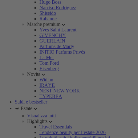
Hugo Boss
Narciso Rodriguez
Shiseido
Rabanne
Marche premium
Yves Saint Laurent
GIVENCHY
GUERLAIN
Parfums de Marly
INITIO Parfums Privés
La Mer
Tom Ford
Eisenberg
Novita
Widian
IRÄYE
NEST NEW YORK
TYPEBEA
Saldi e bestseller
☀️ Estate
Visualizza tutti
Highlights
Travel Essentials
Tendenze beauty per l’estate 2026
I prodotti estivi indispensabili per lui