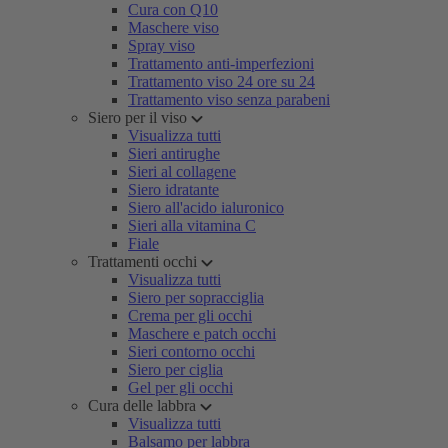
Cura con Q10
Maschere viso
Spray viso
Trattamento anti-imperfezioni
Trattamento viso 24 ore su 24
Trattamento viso senza parabeni
Siero per il viso
Visualizza tutti
Sieri antirughe
Sieri al collagene
Siero idratante
Siero all'acido ialuronico
Sieri alla vitamina C
Fiale
Trattamenti occhi
Visualizza tutti
Siero per sopracciglia
Crema per gli occhi
Maschere e patch occhi
Sieri contorno occhi
Siero per ciglia
Gel per gli occhi
Cura delle labbra
Visualizza tutti
Balsamo per labbra