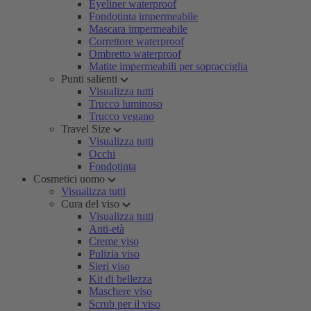
Eyeliner waterproof
Fondotinta impermeabile
Mascara impermeabile
Correttore waterproof
Ombretto waterproof
Matite impermeabili per sopracciglia
Punti salienti
Visualizza tutti
Trucco luminoso
Trucco vegano
Travel Size
Visualizza tutti
Occhi
Fondotinta
Cosmetici uomo
Visualizza tutti
Cura del viso
Visualizza tutti
Anti-età
Creme viso
Pulizia viso
Sieri viso
Kit di bellezza
Maschere viso
Scrub per il viso