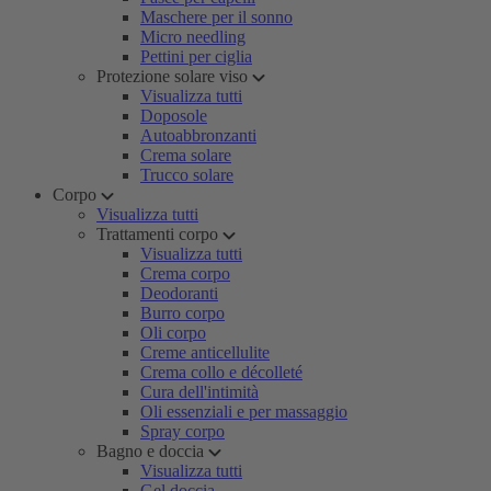
Maschere per il sonno
Micro needling
Pettini per ciglia
Protezione solare viso
Visualizza tutti
Doposole
Autoabbronzanti
Crema solare
Trucco solare
Corpo
Visualizza tutti
Trattamenti corpo
Visualizza tutti
Crema corpo
Deodoranti
Burro corpo
Oli corpo
Creme anticellulite
Crema collo e décolleté
Cura dell'intimità
Oli essenziali e per massaggio
Spray corpo
Bagno e doccia
Visualizza tutti
Gel doccia