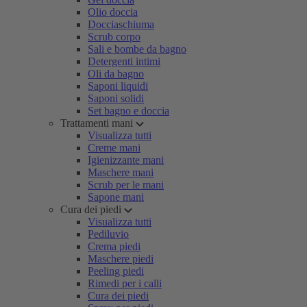
Olio doccia
Docciaschiuma
Scrub corpo
Sali e bombe da bagno
Detergenti intimi
Oli da bagno
Saponi liquidi
Saponi solidi
Set bagno e doccia
Trattamenti mani
Visualizza tutti
Creme mani
Igienizzante mani
Maschere mani
Scrub per le mani
Sapone mani
Cura dei piedi
Visualizza tutti
Pediluvio
Crema piedi
Maschere piedi
Peeling piedi
Rimedi per i calli
Cura dei piedi