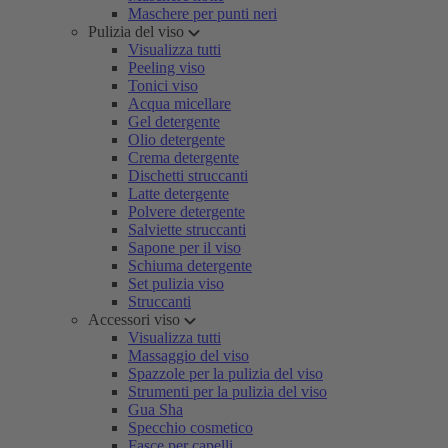
Maschere per punti neri
Pulizia del viso
Visualizza tutti
Peeling viso
Tonici viso
Acqua micellare
Gel detergente
Olio detergente
Crema detergente
Dischetti struccanti
Latte detergente
Polvere detergente
Salviette struccanti
Sapone per il viso
Schiuma detergente
Set pulizia viso
Struccanti
Accessori viso
Visualizza tutti
Massaggio del viso
Spazzole per la pulizia del viso
Strumenti per la pulizia del viso
Gua Sha
Specchio cosmetico
Fasce per capelli