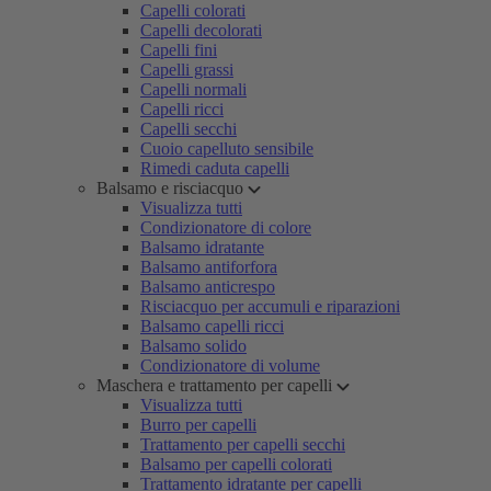
Capelli colorati
Capelli decolorati
Capelli fini
Capelli grassi
Capelli normali
Capelli ricci
Capelli secchi
Cuoio capelluto sensibile
Rimedi caduta capelli
Balsamo e risciacquo
Visualizza tutti
Condizionatore di colore
Balsamo idratante
Balsamo antiforfora
Balsamo anticrespo
Risciacquo per accumuli e riparazioni
Balsamo capelli ricci
Balsamo solido
Condizionatore di volume
Maschera e trattamento per capelli
Visualizza tutti
Burro per capelli
Trattamento per capelli secchi
Balsamo per capelli colorati
Trattamento idratante per capelli