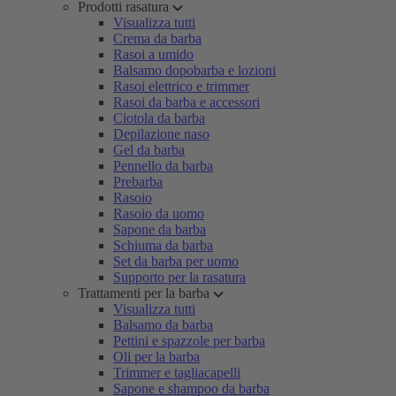
Prodotti rasatura
Visualizza tutti
Crema da barba
Rasoi a umido
Balsamo dopobarba e lozioni
Rasoi elettrico e trimmer
Rasoi da barba e accessori
Ciotola da barba
Depilazione naso
Gel da barba
Pennello da barba
Prebarba
Rasoio
Rasoio da uomo
Sapone da barba
Schiuma da barba
Set da barba per uomo
Supporto per la rasatura
Trattamenti per la barba
Visualizza tutti
Balsamo da barba
Pettini e spazzole per barba
Oli per la barba
Trimmer e tagliacapelli
Sapone e shampoo da barba