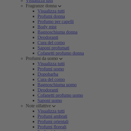
Visualizza tutti
Fragranze donna
Visualizza tutti
Profumi donna
Profumo per capelli
Body mist
Bagnoschiuma donna
Deodoranti
Cura del corpo
Saponi profumati
Cofanetti profumo donna
Profumi da uomo
Visualizza tutti
Profumi uomo
Dopobarba
Cura del corpo
Bagnoschiuma uomo
Deodoranti
Cofanetti profumo uomo
Saponi uomo
Note olfattive
Visualizza tutti
Profumi ambrati
Profumi orientali
Profumi floreali