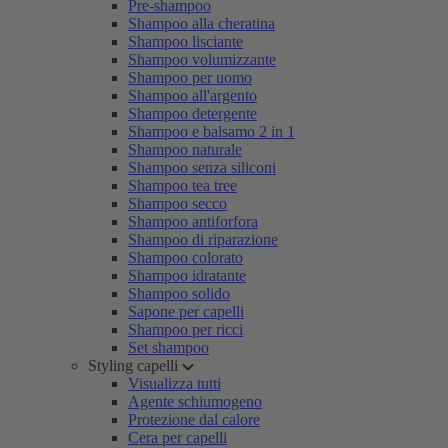
Pre-shampoo
Shampoo alla cheratina
Shampoo lisciante
Shampoo volumizzante
Shampoo per uomo
Shampoo all'argento
Shampoo detergente
Shampoo e balsamo 2 in 1
Shampoo naturale
Shampoo senza siliconi
Shampoo tea tree
Shampoo secco
Shampoo antiforfora
Shampoo di riparazione
Shampoo colorato
Shampoo idratante
Shampoo solido
Sapone per capelli
Shampoo per ricci
Set shampoo
Styling capelli
Visualizza tutti
Agente schiumogeno
Protezione dal calore
Cera per capelli