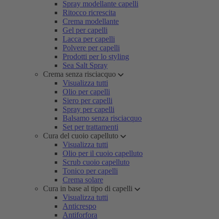
Spray modellante capelli
Ritocco ricrescita
Crema modellante
Gel per capelli
Lacca per capelli
Polvere per capelli
Prodotti per lo styling
Sea Salt Spray
Crema senza risciacquo
Visualizza tutti
Olio per capelli
Siero per capelli
Spray per capelli
Balsamo senza risciacquo
Set per trattamenti
Cura del cuoio capelluto
Visualizza tutti
Olio per il cuoio capelluto
Scrub cuoio capelluto
Tonico per capelli
Crema solare
Cura in base al tipo di capelli
Visualizza tutti
Anticrespo
Antiforfora