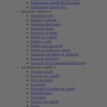
Trattamento capelli alla cheratina
Trattamento capelli ricci
Spazzole e pettini
Visualizza tutti
Spazzole rotonde
Spazzola districante
Spazzola piatta
Spazzola in legno
Pettini per capelli
Pettine a coda
Pettine arricciacapelli
Pettini da taglio per capelli
Spazzola con setole di cinghiale
Spazzola scheletro
Spazzole per il massaggio della testa
Accessori per capelli
Visualizza tutti
Fascette per capelli
Arricciacapelli
Scrunchie
Fermagli e barrette per capelli
Bottiglie spray
Accessori
Forcine per capelli
Nastri