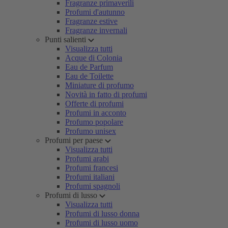
Fragranze primaverili
Profumi d'autunno
Fragranze estive
Fragranze invernali
Punti salienti
Visualizza tutti
Acque di Colonia
Eau de Parfum
Eau de Toilette
Miniature di profumo
Novità in fatto di profumi
Offerte di profumi
Profumi in acconto
Profumo popolare
Profumo unisex
Profumi per paese
Visualizza tutti
Profumi arabi
Profumi francesi
Profumi italiani
Profumi spagnoli
Profumi di lusso
Visualizza tutti
Profumi di lusso donna
Profumi di lusso uomo