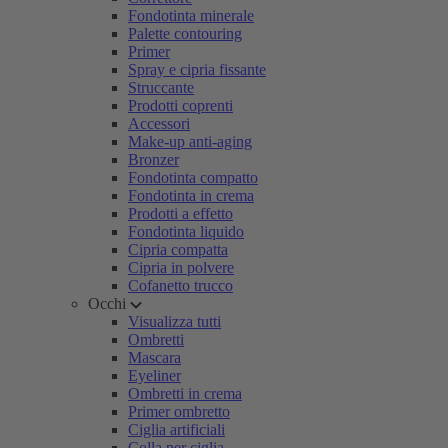
Fondotinta minerale
Palette contouring
Primer
Spray e cipria fissante
Struccante
Prodotti coprenti
Accessori
Make-up anti-aging
Bronzer
Fondotinta compatto
Fondotinta in crema
Prodotti a effetto
Fondotinta liquido
Cipria compatta
Cipria in polvere
Cofanetto trucco
Occhi
Visualizza tutti
Ombretti
Mascara
Eyeliner
Ombretti in crema
Primer ombretto
Ciglia artificiali
Colla per ciglia