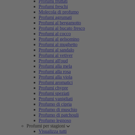
Profumi fruttati
Profumi freschi
Molecola di profumo
Profumi agrumati
Profumi al bergamotto
Profumi al bucato fresco
Profumi al cocco
Profumi al gelsomino
Profumi al mughetto
Profumi al sandalo
Profumi al vetiver
Profumi all'oud
Profumi alla mela
Profumi alla rosa
Profumi alla viola
Profumi aromatici
Profumi chypre
Profumi speziati
Profumi vanigliati
Profumo di cipria
Profumo di muschio
Profumo di patchouli
Profumo legnoso
Profumi per stagioni
Visualizza tutti