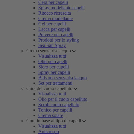
Cera per capelli
Spray modellante capelli
Ritocco ricrescita
Crema modellante
Gel per capelli
Lacca per capelli
Polvere per capelli
Prodotti per lo styling
Sea Salt Spray
Crema senza risciacquo
Visualizza tutti
Olio per capelli
Siero per capelli
Spray per capelli
Balsamo senza risciacquo
Set per trattamenti
Cura del cuoio capelluto
Visualizza tutti
Olio per il cuoio capelluto
Scrub cuoio capelluto
Tonico per capelli
Crema solare
Cura in base al tipo di capelli
Visualizza tutti
Anticrespo