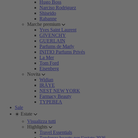
Hugo Boss
Narciso Rodriguez
Shiseido
Rabanne
Marche premium
Yves Saint Laurent
GIVENCHY
GUERLAIN
Parfums de Marly
INITIO Parfums Privés
La Mer
Tom Ford
Eisenberg
Novita
Widian
IRÄYE
NEST NEW YORK
Farmacy Beauty
TYPEBEA
Sale
☀️ Estate
Visualizza tutti
Highlights
Travel Essentials
Tendenze beauty per l’estate 2026