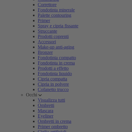
Correttore
Fondotinta minerale
Palette contouring
Primer
Spray e cipria fissante
Struccante
Prodotti coprenti
Accessori
Make-up anti-aging
Bronzer
Fondotinta compatto
Fondotinta in crema
Prodotti a effetto
Fondotinta liquido
Cipria compatta
Cipria in polvere
Cofanetto trucco
Occhi
Visualizza tutti
Ombretti
Mascara
Eyeliner
Ombretti in crema
Primer ombretto
Ciglia artificiali