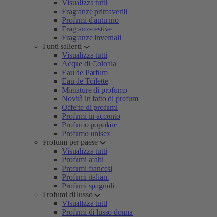
Visualizza tutti
Fragranze primaverili
Profumi d'autunno
Fragranze estive
Fragranze invernali
Punti salienti
Visualizza tutti
Acque di Colonia
Eau de Parfum
Eau de Toilette
Miniature di profumo
Novità in fatto di profumi
Offerte di profumi
Profumi in acconto
Profumo popolare
Profumo unisex
Profumi per paese
Visualizza tutti
Profumi arabi
Profumi francesi
Profumi italiani
Profumi spagnoli
Profumi di lusso
Visualizza tutti
Profumi di lusso donna