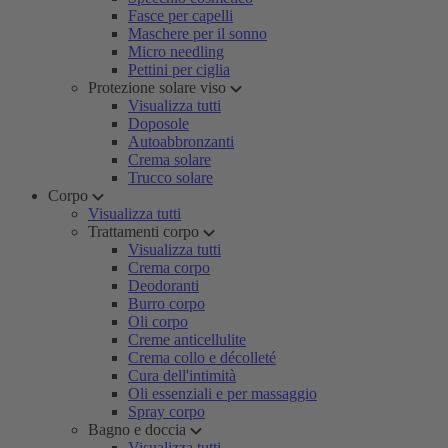
Fasce per capelli
Maschere per il sonno
Micro needling
Pettini per ciglia
Protezione solare viso
Visualizza tutti
Doposole
Autoabbronzanti
Crema solare
Trucco solare
Corpo
Visualizza tutti
Trattamenti corpo
Visualizza tutti
Crema corpo
Deodoranti
Burro corpo
Oli corpo
Creme anticellulite
Crema collo e décolleté
Cura dell'intimità
Oli essenziali e per massaggio
Spray corpo
Bagno e doccia
Visualizza tutti