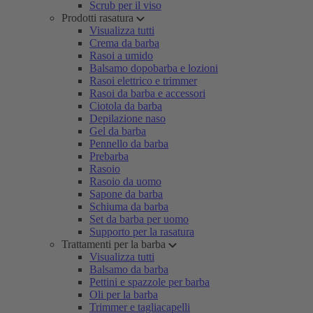
Scrub per il viso
Prodotti rasatura
Visualizza tutti
Crema da barba
Rasoi a umido
Balsamo dopobarba e lozioni
Rasoi elettrico e trimmer
Rasoi da barba e accessori
Ciotola da barba
Depilazione naso
Gel da barba
Pennello da barba
Prebarba
Rasoio
Rasoio da uomo
Sapone da barba
Schiuma da barba
Set da barba per uomo
Supporto per la rasatura
Trattamenti per la barba
Visualizza tutti
Balsamo da barba
Pettini e spazzole per barba
Oli per la barba
Trimmer e tagliacapelli