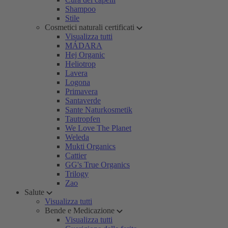
Shampoo
Stile
Cosmetici naturali certificati
Visualizza tutti
MÁDARA
Hej Organic
Heliotrop
Lavera
Logona
Primavera
Santaverde
Sante Naturkosmetik
Tautropfen
We Love The Planet
Weleda
Mukti Organics
Cattier
GG's True Organics
Trilogy
Zao
Salute
Visualizza tutti
Bende e Medicazione
Visualizza tutti