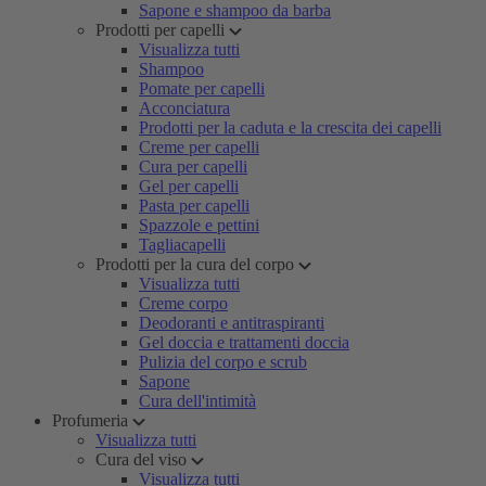
Sapone e shampoo da barba
Prodotti per capelli
Visualizza tutti
Shampoo
Pomate per capelli
Acconciatura
Prodotti per la caduta e la crescita dei capelli
Creme per capelli
Cura per capelli
Gel per capelli
Pasta per capelli
Spazzole e pettini
Tagliacapelli
Prodotti per la cura del corpo
Visualizza tutti
Creme corpo
Deodoranti e antitraspiranti
Gel doccia e trattamenti doccia
Pulizia del corpo e scrub
Sapone
Cura dell'intimità
Profumeria
Visualizza tutti
Cura del viso
Visualizza tutti