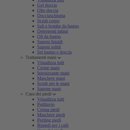
Gel doccia
Olio doccia
Docciaschiuma
Scrub corpo
Sali e bombe da bagno
Detergenti intimi
Oli da bagno
Saponi liquidi
Saponi solidi
Set bagno e doccia
Trattamenti mani
Visualizza tutti
Creme mani
Igienizzante mani
Maschere mani
Scrub per le mani
Sapone mani
Cura dei piedi
Visualizza tutti
Pediluvio
Crema piedi
Maschere piedi
Peeling piedi
Rimedi per i calli