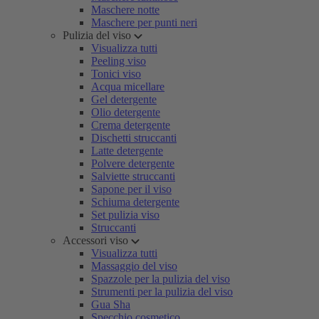
Maschere notte
Maschere per punti neri
Pulizia del viso
Visualizza tutti
Peeling viso
Tonici viso
Acqua micellare
Gel detergente
Olio detergente
Crema detergente
Dischetti struccanti
Latte detergente
Polvere detergente
Salviette struccanti
Sapone per il viso
Schiuma detergente
Set pulizia viso
Struccanti
Accessori viso
Visualizza tutti
Massaggio del viso
Spazzole per la pulizia del viso
Strumenti per la pulizia del viso
Gua Sha
Specchio cosmetico