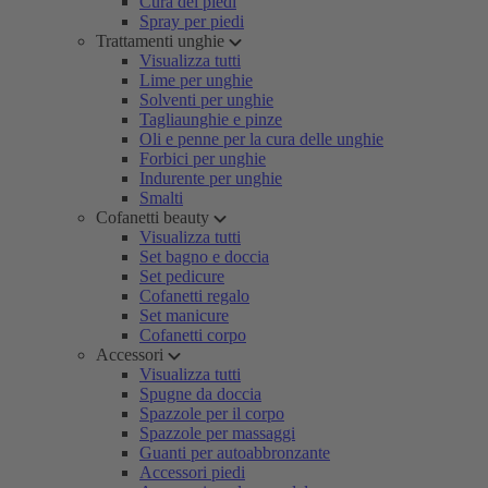
Cura dei piedi
Spray per piedi
Trattamenti unghie
Visualizza tutti
Lime per unghie
Solventi per unghie
Tagliaunghie e pinze
Oli e penne per la cura delle unghie
Forbici per unghie
Indurente per unghie
Smalti
Cofanetti beauty
Visualizza tutti
Set bagno e doccia
Set pedicure
Cofanetti regalo
Set manicure
Cofanetti corpo
Accessori
Visualizza tutti
Spugne da doccia
Spazzole per il corpo
Spazzole per massaggi
Guanti per autoabbronzante
Accessori piedi