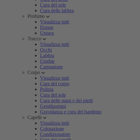
Cura del sole
Cura delle labbra
Profumo
Visualizza tutti
Donne
Unisex
Trucco
Visualizza tutti
Occhi
Labbra
Unghie
Carnagione
Corpo
Visualizza tutti
Cura del corpo
Pulizia
Cura del sole
Cura delle mani e dei piedi
Gentiluomini
Gravidanza e cura del bambino
Capelli
Visualizza tutti
Colorazione
Condizionatore
Cura dei capelli