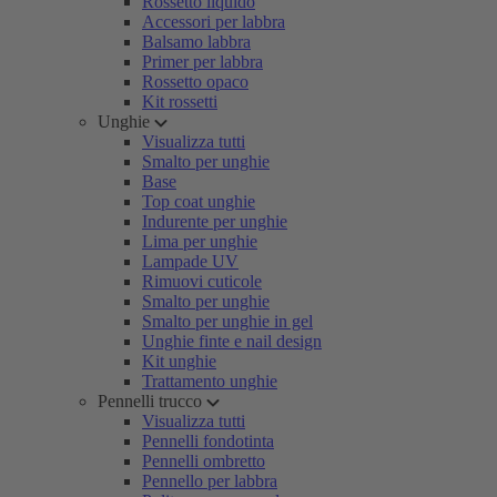
Rossetto liquido
Accessori per labbra
Balsamo labbra
Primer per labbra
Rossetto opaco
Kit rossetti
Unghie
Visualizza tutti
Smalto per unghie
Base
Top coat unghie
Indurente per unghie
Lima per unghie
Lampade UV
Rimuovi cuticole
Smalto per unghie
Smalto per unghie in gel
Unghie finte e nail design
Kit unghie
Trattamento unghie
Pennelli trucco
Visualizza tutti
Pennelli fondotinta
Pennelli ombretto
Pennello per labbra