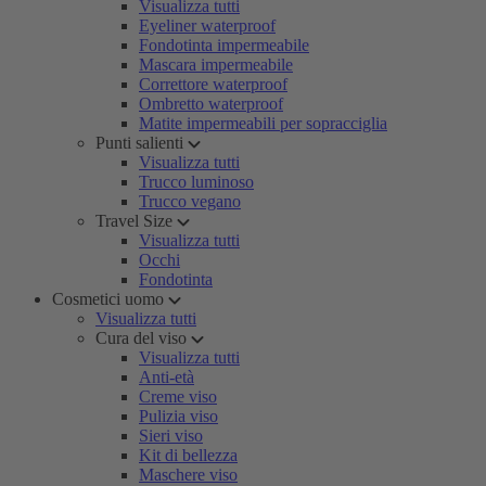
Visualizza tutti
Eyeliner waterproof
Fondotinta impermeabile
Mascara impermeabile
Correttore waterproof
Ombretto waterproof
Matite impermeabili per sopracciglia
Punti salienti
Visualizza tutti
Trucco luminoso
Trucco vegano
Travel Size
Visualizza tutti
Occhi
Fondotinta
Cosmetici uomo
Visualizza tutti
Cura del viso
Visualizza tutti
Anti-età
Creme viso
Pulizia viso
Sieri viso
Kit di bellezza
Maschere viso