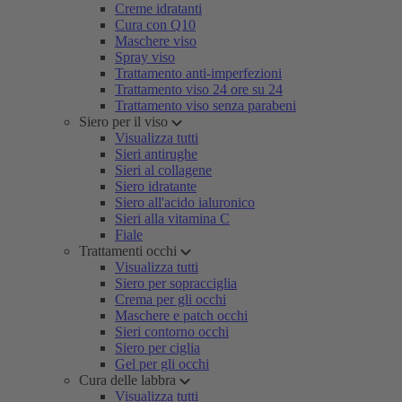
Creme idratanti
Cura con Q10
Maschere viso
Spray viso
Trattamento anti-imperfezioni
Trattamento viso 24 ore su 24
Trattamento viso senza parabeni
Siero per il viso
Visualizza tutti
Sieri antirughe
Sieri al collagene
Siero idratante
Siero all'acido ialuronico
Sieri alla vitamina C
Fiale
Trattamenti occhi
Visualizza tutti
Siero per sopracciglia
Crema per gli occhi
Maschere e patch occhi
Sieri contorno occhi
Siero per ciglia
Gel per gli occhi
Cura delle labbra
Visualizza tutti