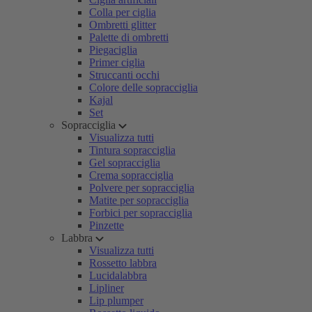
Colla per ciglia
Ombretti glitter
Palette di ombretti
Piegaciglia
Primer ciglia
Struccanti occhi
Colore delle sopracciglia
Kajal
Set
Sopracciglia
Visualizza tutti
Tintura sopracciglia
Gel sopracciglia
Crema sopracciglia
Polvere per sopracciglia
Matite per sopracciglia
Forbici per sopracciglia
Pinzette
Labbra
Visualizza tutti
Rossetto labbra
Lucidalabbra
Lipliner
Lip plumper