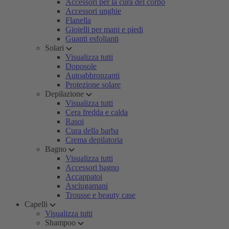
Accessori per la cura del corpo
Accessori unghie
Flanella
Gioielli per mani e piedi
Guanti esfolianti
Solari
Visualizza tutti
Doposole
Autoabbronzanti
Protezione solare
Depilazione
Visualizza tutti
Cera fredda e calda
Rasoi
Cura della barba
Crema depilatoria
Bagno
Visualizza tutti
Accessori bagno
Accappatoi
Asciugamani
Trousse e beauty case
Capelli
Visualizza tutti
Shampoo