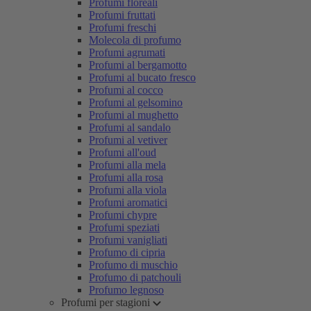
Profumi floreali
Profumi fruttati
Profumi freschi
Molecola di profumo
Profumi agrumati
Profumi al bergamotto
Profumi al bucato fresco
Profumi al cocco
Profumi al gelsomino
Profumi al mughetto
Profumi al sandalo
Profumi al vetiver
Profumi all'oud
Profumi alla mela
Profumi alla rosa
Profumi alla viola
Profumi aromatici
Profumi chypre
Profumi speziati
Profumi vanigliati
Profumo di cipria
Profumo di muschio
Profumo di patchouli
Profumo legnoso
Profumi per stagioni