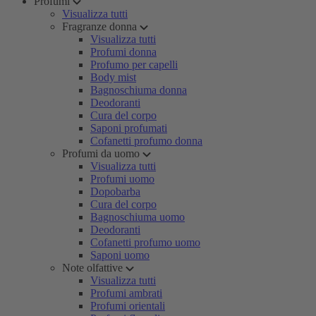
Profumi
Visualizza tutti
Fragranze donna
Visualizza tutti
Profumi donna
Profumo per capelli
Body mist
Bagnoschiuma donna
Deodoranti
Cura del corpo
Saponi profumati
Cofanetti profumo donna
Profumi da uomo
Visualizza tutti
Profumi uomo
Dopobarba
Cura del corpo
Bagnoschiuma uomo
Deodoranti
Cofanetti profumo uomo
Saponi uomo
Note olfattive
Visualizza tutti
Profumi ambrati
Profumi orientali