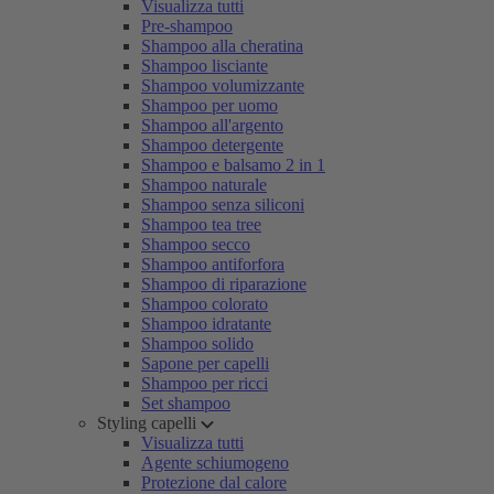
Visualizza tutti
Pre-shampoo
Shampoo alla cheratina
Shampoo lisciante
Shampoo volumizzante
Shampoo per uomo
Shampoo all'argento
Shampoo detergente
Shampoo e balsamo 2 in 1
Shampoo naturale
Shampoo senza siliconi
Shampoo tea tree
Shampoo secco
Shampoo antiforfora
Shampoo di riparazione
Shampoo colorato
Shampoo idratante
Shampoo solido
Sapone per capelli
Shampoo per ricci
Set shampoo
Styling capelli
Visualizza tutti
Agente schiumogeno
Protezione dal calore