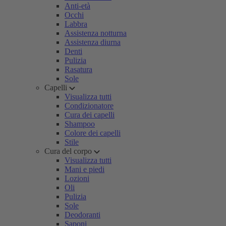
Anti-età
Occhi
Labbra
Assistenza notturna
Assistenza diurna
Denti
Pulizia
Rasatura
Sole
Capelli
Visualizza tutti
Condizionatore
Cura dei capelli
Shampoo
Colore dei capelli
Stile
Cura del corpo
Visualizza tutti
Mani e piedi
Lozioni
Oli
Pulizia
Sole
Deodoranti
Saponi