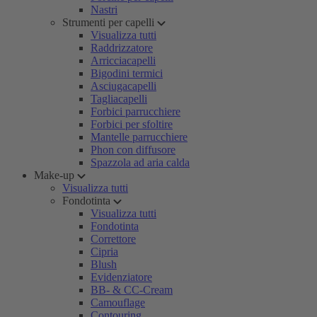
Nastri
Strumenti per capelli
Visualizza tutti
Raddrizzatore
Arricciacapelli
Bigodini termici
Asciugacapelli
Tagliacapelli
Forbici parrucchiere
Forbici per sfoltire
Mantelle parrucchiere
Phon con diffusore
Spazzola ad aria calda
Make-up
Visualizza tutti
Fondotinta
Visualizza tutti
Fondotinta
Correttore
Cipria
Blush
Evidenziatore
BB- & CC-Cream
Camouflage
Contouring