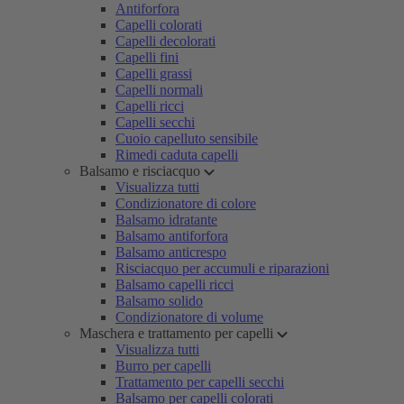
Antiforfora
Capelli colorati
Capelli decolorati
Capelli fini
Capelli grassi
Capelli normali
Capelli ricci
Capelli secchi
Cuoio capelluto sensibile
Rimedi caduta capelli
Balsamo e risciacquo
Visualizza tutti
Condizionatore di colore
Balsamo idratante
Balsamo antiforfora
Balsamo anticrespo
Risciacquo per accumuli e riparazioni
Balsamo capelli ricci
Balsamo solido
Condizionatore di volume
Maschera e trattamento per capelli
Visualizza tutti
Burro per capelli
Trattamento per capelli secchi
Balsamo per capelli colorati