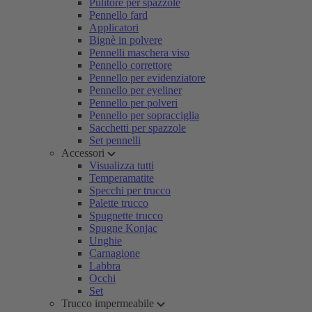
Pulitore per spazzole
Pennello fard
Applicatori
Bignè in polvere
Pennelli maschera viso
Pennello correttore
Pennello per evidenziatore
Pennello per eyeliner
Pennello per polveri
Pennello per sopracciglia
Sacchetti per spazzole
Set pennelli
Accessori
Visualizza tutti
Temperamatite
Specchi per trucco
Palette trucco
Spugnette trucco
Spugne Konjac
Unghie
Carnagione
Labbra
Occhi
Set
Trucco impermeabile