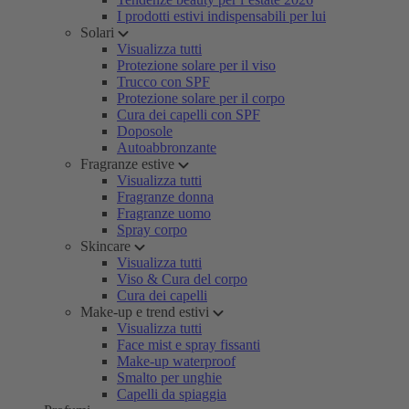
I prodotti estivi indispensabili per lui
Solari
Visualizza tutti
Protezione solare per il viso
Trucco con SPF
Protezione solare per il corpo
Cura dei capelli con SPF
Doposole
Autoabbronzante
Fragranze estive
Visualizza tutti
Fragranze donna
Fragranze uomo
Spray corpo
Skincare
Visualizza tutti
Viso & Cura del corpo
Cura dei capelli
Make-up e trend estivi
Visualizza tutti
Face mist e spray fissanti
Make-up waterproof
Smalto per unghie
Capelli da spiaggia