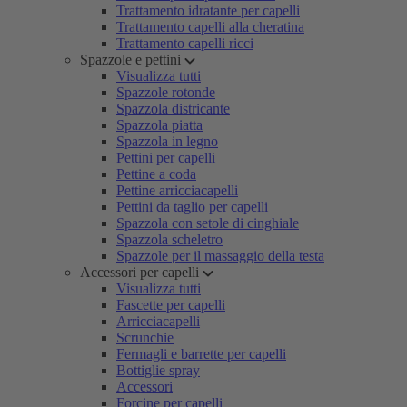
Trattamento idratante per capelli
Trattamento capelli alla cheratina
Trattamento capelli ricci
Spazzole e pettini
Visualizza tutti
Spazzole rotonde
Spazzola districante
Spazzola piatta
Spazzola in legno
Pettini per capelli
Pettine a coda
Pettine arricciacapelli
Pettini da taglio per capelli
Spazzola con setole di cinghiale
Spazzola scheletro
Spazzole per il massaggio della testa
Accessori per capelli
Visualizza tutti
Fascette per capelli
Arricciacapelli
Scrunchie
Fermagli e barrette per capelli
Bottiglie spray
Accessori
Forcine per capelli