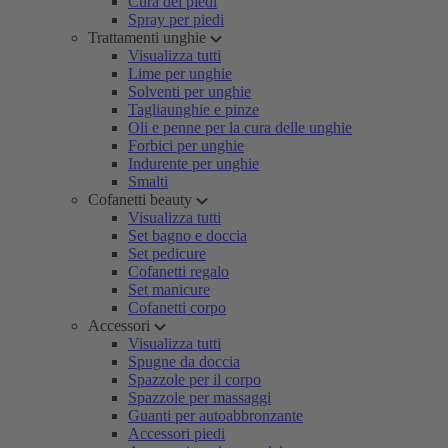
Cura dei piedi
Spray per piedi
Trattamenti unghie
Visualizza tutti
Lime per unghie
Solventi per unghie
Tagliaunghie e pinze
Oli e penne per la cura delle unghie
Forbici per unghie
Indurente per unghie
Smalti
Cofanetti beauty
Visualizza tutti
Set bagno e doccia
Set pedicure
Cofanetti regalo
Set manicure
Cofanetti corpo
Accessori
Visualizza tutti
Spugne da doccia
Spazzole per il corpo
Spazzole per massaggi
Guanti per autoabbronzante
Accessori piedi