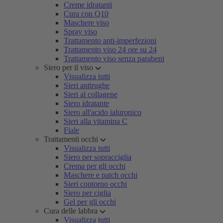
Creme idratanti
Cura con Q10
Maschere viso
Spray viso
Trattamento anti-imperfezioni
Trattamento viso 24 ore su 24
Trattamento viso senza parabeni
Siero per il viso
Visualizza tutti
Sieri antirughe
Sieri al collagene
Siero idratante
Siero all'acido ialuronico
Sieri alla vitamina C
Fiale
Trattamenti occhi
Visualizza tutti
Siero per sopracciglia
Crema per gli occhi
Maschere e patch occhi
Sieri contorno occhi
Siero per ciglia
Gel per gli occhi
Cura delle labbra
Visualizza tutti