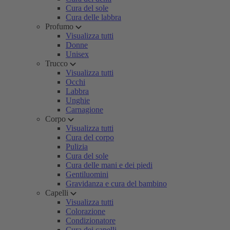
Cura del sole
Cura delle labbra
Profumo
Visualizza tutti
Donne
Unisex
Trucco
Visualizza tutti
Occhi
Labbra
Unghie
Carnagione
Corpo
Visualizza tutti
Cura del corpo
Pulizia
Cura del sole
Cura delle mani e dei piedi
Gentiluomini
Gravidanza e cura del bambino
Capelli
Visualizza tutti
Colorazione
Condizionatore
Cura dei capelli