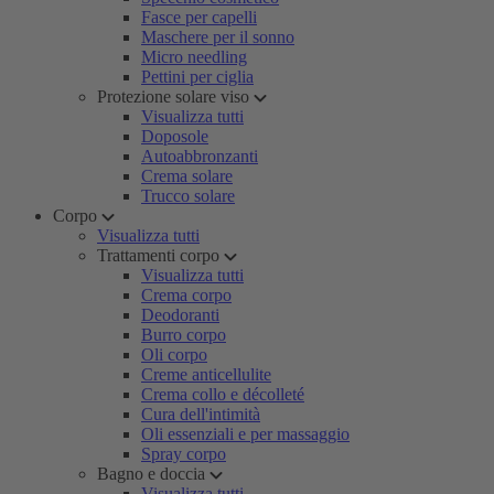
Fasce per capelli
Maschere per il sonno
Micro needling
Pettini per ciglia
Protezione solare viso
Visualizza tutti
Doposole
Autoabbronzanti
Crema solare
Trucco solare
Corpo
Visualizza tutti
Trattamenti corpo
Visualizza tutti
Crema corpo
Deodoranti
Burro corpo
Oli corpo
Creme anticellulite
Crema collo e décolleté
Cura dell'intimità
Oli essenziali e per massaggio
Spray corpo
Bagno e doccia
Visualizza tutti