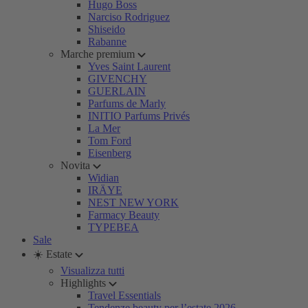
Hugo Boss
Narciso Rodriguez
Shiseido
Rabanne
Marche premium
Yves Saint Laurent
GIVENCHY
GUERLAIN
Parfums de Marly
INITIO Parfums Privés
La Mer
Tom Ford
Eisenberg
Novita
Widian
IRÄYE
NEST NEW YORK
Farmacy Beauty
TYPEBEA
Sale
☀️ Estate
Visualizza tutti
Highlights
Travel Essentials
Tendenze beauty per l’estate 2026