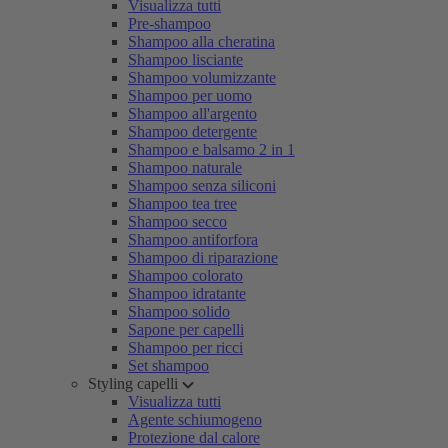
Visualizza tutti
Pre-shampoo
Shampoo alla cheratina
Shampoo lisciante
Shampoo volumizzante
Shampoo per uomo
Shampoo all'argento
Shampoo detergente
Shampoo e balsamo 2 in 1
Shampoo naturale
Shampoo senza siliconi
Shampoo tea tree
Shampoo secco
Shampoo antiforfora
Shampoo di riparazione
Shampoo colorato
Shampoo idratante
Shampoo solido
Sapone per capelli
Shampoo per ricci
Set shampoo
Styling capelli
Visualizza tutti
Agente schiumogeno
Protezione dal calore