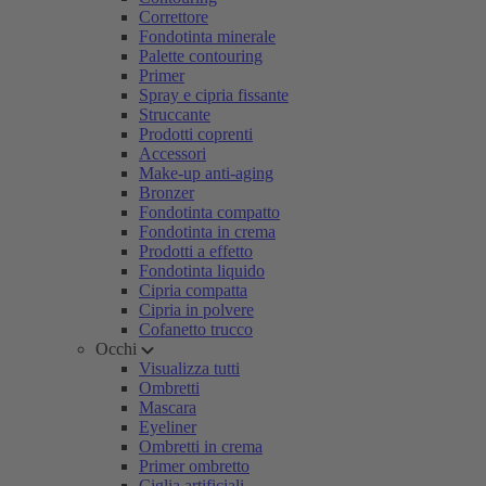
Correttore
Fondotinta minerale
Palette contouring
Primer
Spray e cipria fissante
Struccante
Prodotti coprenti
Accessori
Make-up anti-aging
Bronzer
Fondotinta compatto
Fondotinta in crema
Prodotti a effetto
Fondotinta liquido
Cipria compatta
Cipria in polvere
Cofanetto trucco
Occhi
Visualizza tutti
Ombretti
Mascara
Eyeliner
Ombretti in crema
Primer ombretto
Ciglia artificiali