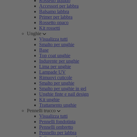
Rossetto liquido
Accessori per labbra
Balsamo labbra
Primer per labbra
Rossetto opaco
Kit rossetti
Unghie
Visualizza tutti
Smalto per unghie
Base
Top coat unghie
Indurente per unghie
Lima per unghie
Lampade UV
Rimuovi cuticole
Smalto per unghie
Smalto per unghie in gel
Unghie finte e nail design
Kit unghie
Trattamento unghie
Pennelli trucco
Visualizza tutti
Pennelli fondotinta
Pennelli ombretto
Pennello per labbra