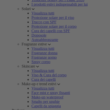
I prodotti estivi indispensabili per lui
Solari
Visualizza tutti
Protezione solare per il viso
Trucco con SPF
Protezione solare per il corpo
Cura dei capelli con SPF
Doposole
Autoabbronzante
Fragranze estive
Visualizza tutti
Fragranze donna
Fragranze uomo
Spray corpo
Skincare
Visualizza tutti
Viso & Cura del corpo
Cura dei capelli
Make-up e trend estivi
Visualizza tutti
Face mist e spray fissanti
Make-up waterproof
Smalto per unghie
Capelli da spiaggia