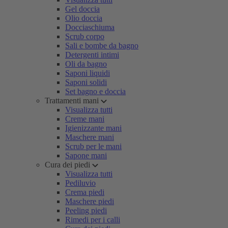
Gel doccia
Olio doccia
Docciaschiuma
Scrub corpo
Sali e bombe da bagno
Detergenti intimi
Oli da bagno
Saponi liquidi
Saponi solidi
Set bagno e doccia
Trattamenti mani
Visualizza tutti
Creme mani
Igienizzante mani
Maschere mani
Scrub per le mani
Sapone mani
Cura dei piedi
Visualizza tutti
Pediluvio
Crema piedi
Maschere piedi
Peeling piedi
Rimedi per i calli