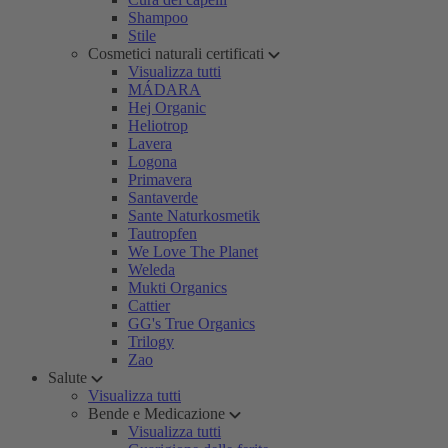
Shampoo
Stile
Cosmetici naturali certificati
Visualizza tutti
MÁDARA
Hej Organic
Heliotrop
Lavera
Logona
Primavera
Santaverde
Sante Naturkosmetik
Tautropfen
We Love The Planet
Weleda
Mukti Organics
Cattier
GG's True Organics
Trilogy
Zao
Salute
Visualizza tutti
Bende e Medicazione
Visualizza tutti