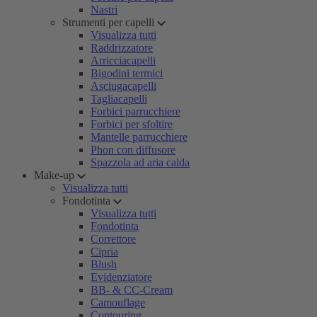
Nastri
Strumenti per capelli
Visualizza tutti
Raddrizzatore
Arricciacapelli
Bigodini termici
Asciugacapelli
Tagliacapelli
Forbici parrucchiere
Forbici per sfoltire
Mantelle parrucchiere
Phon con diffusore
Spazzola ad aria calda
Make-up
Visualizza tutti
Fondotinta
Visualizza tutti
Fondotinta
Correttore
Cipria
Blush
Evidenziatore
BB- & CC-Cream
Camouflage
Contouring