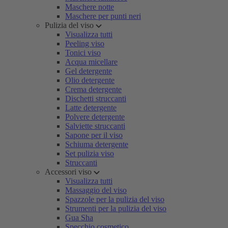
Maschere notte
Maschere per punti neri
Pulizia del viso
Visualizza tutti
Peeling viso
Tonici viso
Acqua micellare
Gel detergente
Olio detergente
Crema detergente
Dischetti struccanti
Latte detergente
Polvere detergente
Salviette struccanti
Sapone per il viso
Schiuma detergente
Set pulizia viso
Struccanti
Accessori viso
Visualizza tutti
Massaggio del viso
Spazzole per la pulizia del viso
Strumenti per la pulizia del viso
Gua Sha
Specchio cosmetico