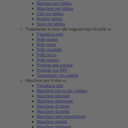
Balsamo per labbra
Maschere per labbra
Olio per labbra
Peeling labbra
Siero per labbra
Trattamento in base alle esigenze/tipo di pelle
Visualizza tutti
Pelle grassa
Pelle mista
Pelle sensibile
Pelle secca
Pelle impura
Prodotti anti-rossore
Prodotti con SPF
Trattamenti viso antietà
Maschere per il viso
Visualizza tutti
Maschere per occhi e labbra
Maschere idratanti
Maschere detergenti
Maschere di fango
Maschere di stoffa
Maschere anti-imperfezioni
Maschere antietà
Maschere luminose