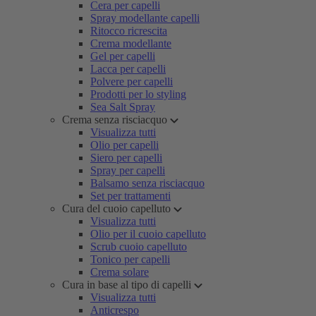
Cera per capelli
Spray modellante capelli
Ritocco ricrescita
Crema modellante
Gel per capelli
Lacca per capelli
Polvere per capelli
Prodotti per lo styling
Sea Salt Spray
Crema senza risciacquo
Visualizza tutti
Olio per capelli
Siero per capelli
Spray per capelli
Balsamo senza risciacquo
Set per trattamenti
Cura del cuoio capelluto
Visualizza tutti
Olio per il cuoio capelluto
Scrub cuoio capelluto
Tonico per capelli
Crema solare
Cura in base al tipo di capelli
Visualizza tutti
Anticrespo