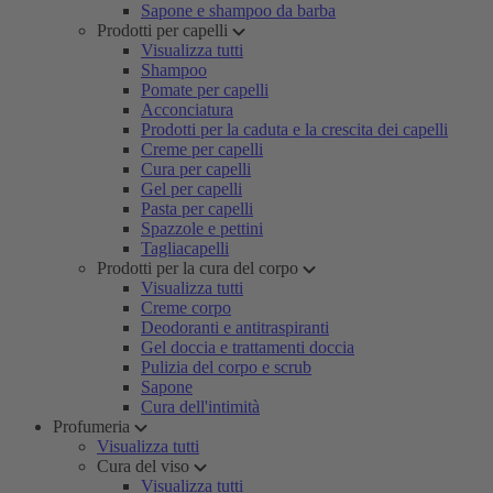
Sapone e shampoo da barba
Prodotti per capelli
Visualizza tutti
Shampoo
Pomate per capelli
Acconciatura
Prodotti per la caduta e la crescita dei capelli
Creme per capelli
Cura per capelli
Gel per capelli
Pasta per capelli
Spazzole e pettini
Tagliacapelli
Prodotti per la cura del corpo
Visualizza tutti
Creme corpo
Deodoranti e antitraspiranti
Gel doccia e trattamenti doccia
Pulizia del corpo e scrub
Sapone
Cura dell'intimità
Profumeria
Visualizza tutti
Cura del viso
Visualizza tutti