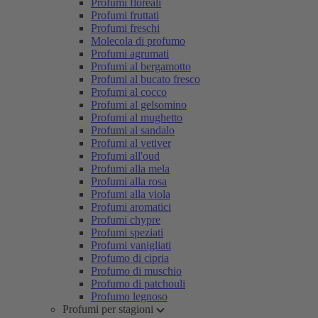
Profumi floreali
Profumi fruttati
Profumi freschi
Molecola di profumo
Profumi agrumati
Profumi al bergamotto
Profumi al bucato fresco
Profumi al cocco
Profumi al gelsomino
Profumi al mughetto
Profumi al sandalo
Profumi al vetiver
Profumi all'oud
Profumi alla mela
Profumi alla rosa
Profumi alla viola
Profumi aromatici
Profumi chypre
Profumi speziati
Profumi vanigliati
Profumo di cipria
Profumo di muschio
Profumo di patchouli
Profumo legnoso
Profumi per stagioni