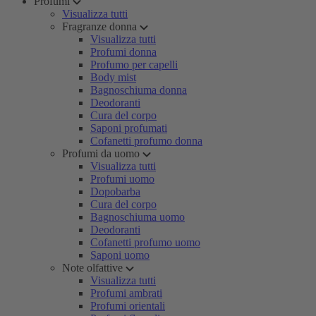
Profumi
Visualizza tutti
Fragranze donna
Visualizza tutti
Profumi donna
Profumo per capelli
Body mist
Bagnoschiuma donna
Deodoranti
Cura del corpo
Saponi profumati
Cofanetti profumo donna
Profumi da uomo
Visualizza tutti
Profumi uomo
Dopobarba
Cura del corpo
Bagnoschiuma uomo
Deodoranti
Cofanetti profumo uomo
Saponi uomo
Note olfattive
Visualizza tutti
Profumi ambrati
Profumi orientali