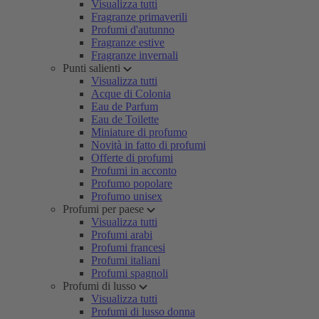
Visualizza tutti
Fragranze primaverili
Profumi d'autunno
Fragranze estive
Fragranze invernali
Punti salienti
Visualizza tutti
Acque di Colonia
Eau de Parfum
Eau de Toilette
Miniature di profumo
Novità in fatto di profumi
Offerte di profumi
Profumi in acconto
Profumo popolare
Profumo unisex
Profumi per paese
Visualizza tutti
Profumi arabi
Profumi francesi
Profumi italiani
Profumi spagnoli
Profumi di lusso
Visualizza tutti
Profumi di lusso donna