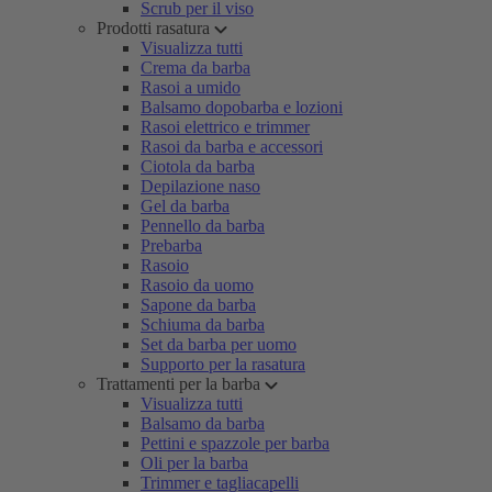
Scrub per il viso
Prodotti rasatura
Visualizza tutti
Crema da barba
Rasoi a umido
Balsamo dopobarba e lozioni
Rasoi elettrico e trimmer
Rasoi da barba e accessori
Ciotola da barba
Depilazione naso
Gel da barba
Pennello da barba
Prebarba
Rasoio
Rasoio da uomo
Sapone da barba
Schiuma da barba
Set da barba per uomo
Supporto per la rasatura
Trattamenti per la barba
Visualizza tutti
Balsamo da barba
Pettini e spazzole per barba
Oli per la barba
Trimmer e tagliacapelli