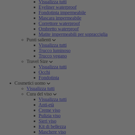
Visualizza tutti
Eyeliner waterproof
Fondotinta impermeabile
Mascara impermeabile
Correttore waterproof
Ombretto waterproof
Matite impermeabili per sopracciglia
Punti salienti
Visualizza tutti
Trucco luminoso
Trucco vegano
Travel Size
Visualizza tutti
Occhi
Fondotinta
Cosmetici uomo
Visualizza tutti
Cura del viso
Visualizza tutti
Anti-età
Creme viso
Pulizia viso
Sieri viso
Kit di bellezza
Maschere viso