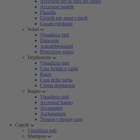
Accessori per la cura del corpo
Accessori unghie
Flanella
Gioielli per mani e piedi
Guanti esfolianti
Solari
Visualizza tutti
Doposole
Autoabbronzanti
Protezione solare
Depilazione
Visualizza tutti
Cera fredda e calda
Rasoi
Cura della barba
Crema depilatoria
Bagno
Visualizza tutti
Accessori bagno
Accappatoi
Asciugamani
Trousse e beauty case
Capelli
Visualizza tutti
Shampoo