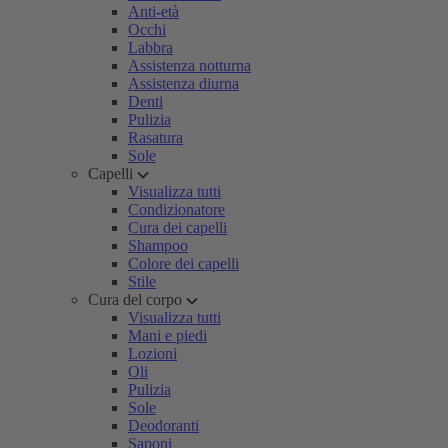
Anti-età
Occhi
Labbra
Assistenza notturna
Assistenza diurna
Denti
Pulizia
Rasatura
Sole
Capelli
Visualizza tutti
Condizionatore
Cura dei capelli
Shampoo
Colore dei capelli
Stile
Cura del corpo
Visualizza tutti
Mani e piedi
Lozioni
Oli
Pulizia
Sole
Deodoranti
Saponi