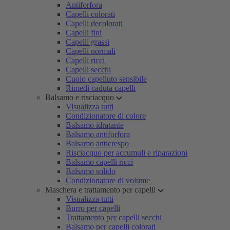
Antiforfora
Capelli colorati
Capelli decolorati
Capelli fini
Capelli grassi
Capelli normali
Capelli ricci
Capelli secchi
Cuoio capelluto sensibile
Rimedi caduta capelli
Balsamo e risciacquo
Visualizza tutti
Condizionatore di colore
Balsamo idratante
Balsamo antiforfora
Balsamo anticrespo
Risciacquo per accumuli e riparazioni
Balsamo capelli ricci
Balsamo solido
Condizionatore di volume
Maschera e trattamento per capelli
Visualizza tutti
Burro per capelli
Trattamento per capelli secchi
Balsamo per capelli colorati