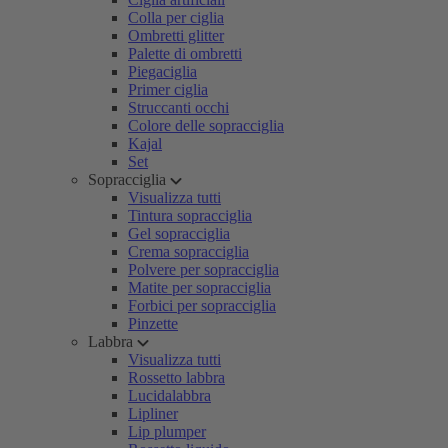
Colla per ciglia
Ombretti glitter
Palette di ombretti
Piegaciglia
Primer ciglia
Struccanti occhi
Colore delle sopracciglia
Kajal
Set
Sopracciglia
Visualizza tutti
Tintura sopracciglia
Gel sopracciglia
Crema sopracciglia
Polvere per sopracciglia
Matite per sopracciglia
Forbici per sopracciglia
Pinzette
Labbra
Visualizza tutti
Rossetto labbra
Lucidalabbra
Lipliner
Lip plumper