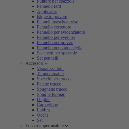
Pulitore per spazzole
Pennello fard
Applicatori
Bignè in polvere
Pennelli maschera viso
Pennello correttore
Pennello per evidenziatore
Pennello per eyeliner
Pennello per polveri
Pennello per sopracciglia
Sacchetti per spazzole
Set pennelli
Accessori
Visualizza tutti
Temperamatite
Specchi per trucco
Palette trucco
Spugnette trucco
Spugne Konjac
Unghie
Carnagione
Labbra
Occhi
Set
Trucco impermeabile