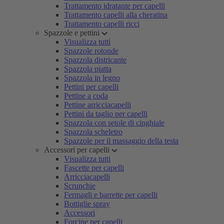
Trattamento idratante per capelli
Trattamento capelli alla cheratina
Trattamento capelli ricci
Spazzole e pettini
Visualizza tutti
Spazzole rotonde
Spazzola districante
Spazzola piatta
Spazzola in legno
Pettini per capelli
Pettine a coda
Pettine arricciacapelli
Pettini da taglio per capelli
Spazzola con setole di cinghiale
Spazzola scheletro
Spazzole per il massaggio della testa
Accessori per capelli
Visualizza tutti
Fascette per capelli
Arricciacapelli
Scrunchie
Fermagli e barrette per capelli
Bottiglie spray
Accessori
Forcine per capelli