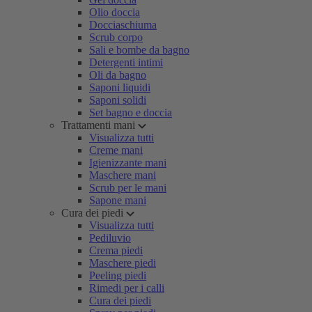
Olio doccia
Docciaschiuma
Scrub corpo
Sali e bombe da bagno
Detergenti intimi
Oli da bagno
Saponi liquidi
Saponi solidi
Set bagno e doccia
Trattamenti mani
Visualizza tutti
Creme mani
Igienizzante mani
Maschere mani
Scrub per le mani
Sapone mani
Cura dei piedi
Visualizza tutti
Pediluvio
Crema piedi
Maschere piedi
Peeling piedi
Rimedi per i calli
Cura dei piedi