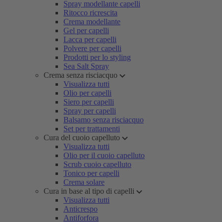
Spray modellante capelli
Ritocco ricrescita
Crema modellante
Gel per capelli
Lacca per capelli
Polvere per capelli
Prodotti per lo styling
Sea Salt Spray
Crema senza risciacquo
Visualizza tutti
Olio per capelli
Siero per capelli
Spray per capelli
Balsamo senza risciacquo
Set per trattamenti
Cura del cuoio capelluto
Visualizza tutti
Olio per il cuoio capelluto
Scrub cuoio capelluto
Tonico per capelli
Crema solare
Cura in base al tipo di capelli
Visualizza tutti
Anticrespo
Antiforfora