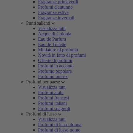
Fragranze primaverili
Profumi d'autunno
Fragranze estive
Fragranze invernali
Punti salienti
Visualizza tutti
Acque di Colonia
Eau de Parfum
Eau de Toilette
Miniature di profumo
Novità in fatto di profumi
Offerte di profumi
Profumi in acconto
Profumo popolare
Profumo unisex
Profumi per paese
Visualizza tutti
Profumi arabi
Profumi francesi
Profumi italiani
Profumi spagnoli
Profumi di lusso
Visualizza tutti
Profumi di lusso donna
Profumi di lusso uomo