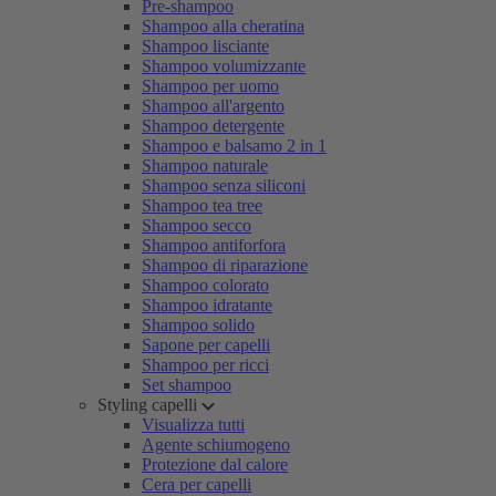
Pre-shampoo
Shampoo alla cheratina
Shampoo lisciante
Shampoo volumizzante
Shampoo per uomo
Shampoo all'argento
Shampoo detergente
Shampoo e balsamo 2 in 1
Shampoo naturale
Shampoo senza siliconi
Shampoo tea tree
Shampoo secco
Shampoo antiforfora
Shampoo di riparazione
Shampoo colorato
Shampoo idratante
Shampoo solido
Sapone per capelli
Shampoo per ricci
Set shampoo
Styling capelli
Visualizza tutti
Agente schiumogeno
Protezione dal calore
Cera per capelli