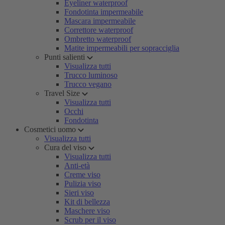
Eyeliner waterproof
Fondotinta impermeabile
Mascara impermeabile
Correttore waterproof
Ombretto waterproof
Matite impermeabili per sopracciglia
Punti salienti
Visualizza tutti
Trucco luminoso
Trucco vegano
Travel Size
Visualizza tutti
Occhi
Fondotinta
Cosmetici uomo
Visualizza tutti
Cura del viso
Visualizza tutti
Anti-età
Creme viso
Pulizia viso
Sieri viso
Kit di bellezza
Maschere viso
Scrub per il viso