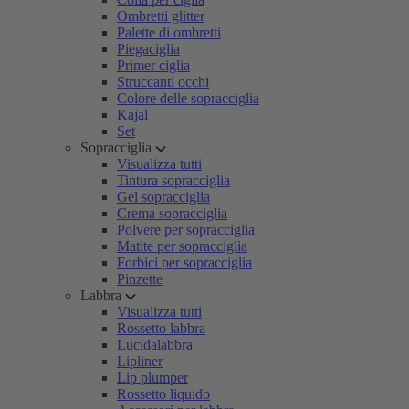
Ombretti glitter
Palette di ombretti
Piegaciglia
Primer ciglia
Struccanti occhi
Colore delle sopracciglia
Kajal
Set
Sopracciglia
Visualizza tutti
Tintura sopracciglia
Gel sopracciglia
Crema sopracciglia
Polvere per sopracciglia
Matite per sopracciglia
Forbici per sopracciglia
Pinzette
Labbra
Visualizza tutti
Rossetto labbra
Lucidalabbra
Lipliner
Lip plumper
Rossetto liquido