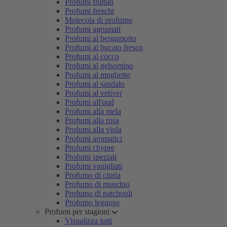
Profumi fruttati
Profumi freschi
Molecola di profumo
Profumi agrumati
Profumi al bergamotto
Profumi al bucato fresco
Profumi al cocco
Profumi al gelsomino
Profumi al mughetto
Profumi al sandalo
Profumi al vetiver
Profumi all'oud
Profumi alla mela
Profumi alla rosa
Profumi alla viola
Profumi aromatici
Profumi chypre
Profumi speziati
Profumi vanigliati
Profumo di cipria
Profumo di muschio
Profumo di patchouli
Profumo legnoso
Profumi per stagioni
Visualizza tutti