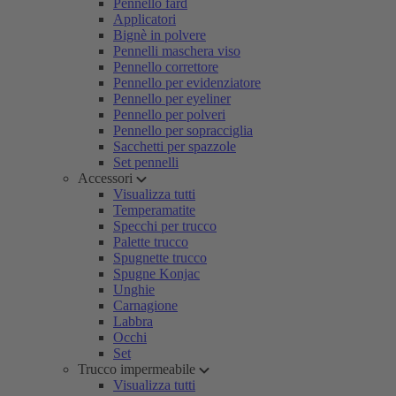
Pennello fard
Applicatori
Bignè in polvere
Pennelli maschera viso
Pennello correttore
Pennello per evidenziatore
Pennello per eyeliner
Pennello per polveri
Pennello per sopracciglia
Sacchetti per spazzole
Set pennelli
Accessori
Visualizza tutti
Temperamatite
Specchi per trucco
Palette trucco
Spugnette trucco
Spugne Konjac
Unghie
Carnagione
Labbra
Occhi
Set
Trucco impermeabile
Visualizza tutti