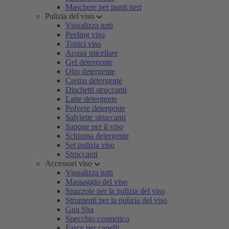
Maschere per punti neri
Pulizia del viso
Visualizza tutti
Peeling viso
Tonici viso
Acqua micellare
Gel detergente
Olio detergente
Crema detergente
Dischetti struccanti
Latte detergente
Polvere detergente
Salviette struccanti
Sapone per il viso
Schiuma detergente
Set pulizia viso
Struccanti
Accessori viso
Visualizza tutti
Massaggio del viso
Spazzole per la pulizia del viso
Strumenti per la pulizia del viso
Gua Sha
Specchio cosmetico
Fasce per capelli