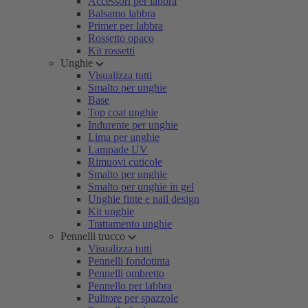
Accessori per labbra
Balsamo labbra
Primer per labbra
Rossetto opaco
Kit rossetti
Unghie
Visualizza tutti
Smalto per unghie
Base
Top coat unghie
Indurente per unghie
Lima per unghie
Lampade UV
Rimuovi cuticole
Smalto per unghie
Smalto per unghie in gel
Unghie finte e nail design
Kit unghie
Trattamento unghie
Pennelli trucco
Visualizza tutti
Pennelli fondotinta
Pennelli ombretto
Pennello per labbra
Pulitore per spazzole