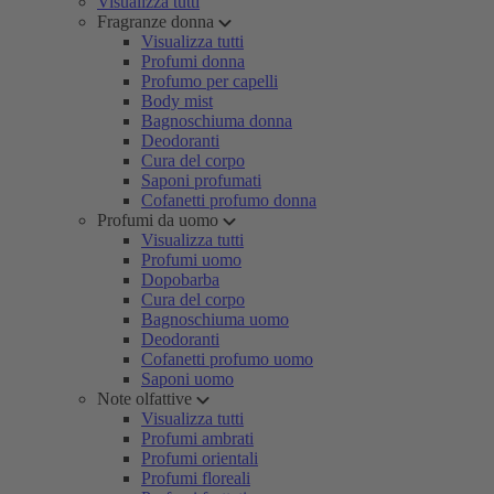
Visualizza tutti
Fragranze donna
Visualizza tutti
Profumi donna
Profumo per capelli
Body mist
Bagnoschiuma donna
Deodoranti
Cura del corpo
Saponi profumati
Cofanetti profumo donna
Profumi da uomo
Visualizza tutti
Profumi uomo
Dopobarba
Cura del corpo
Bagnoschiuma uomo
Deodoranti
Cofanetti profumo uomo
Saponi uomo
Note olfattive
Visualizza tutti
Profumi ambrati
Profumi orientali
Profumi floreali