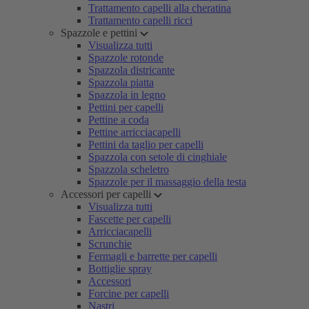
Trattamento capelli alla cheratina
Trattamento capelli ricci
Spazzole e pettini
Visualizza tutti
Spazzole rotonde
Spazzola districante
Spazzola piatta
Spazzola in legno
Pettini per capelli
Pettine a coda
Pettine arricciacapelli
Pettini da taglio per capelli
Spazzola con setole di cinghiale
Spazzola scheletro
Spazzole per il massaggio della testa
Accessori per capelli
Visualizza tutti
Fascette per capelli
Arricciacapelli
Scrunchie
Fermagli e barrette per capelli
Bottiglie spray
Accessori
Forcine per capelli
Nastri