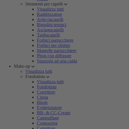
Strumenti per capelli
Visualizza tutti
Raddrizzatore
Arricciacapelli
Bigodini termici
Asciugacapelli
Tagliacapelli
Forbici parrucchiere
Forbici per sfoltire
Mantelle parrucchiere
Phon con diffusore
Spazzola ad aria calda
Make-up
Visualizza tutti
Fondotinta
Visualizza tutti
Fondotinta
Correttore
Cipria
Blush
Evidenziatore
BB- & CC-Cream
Camouflage
Contouring
Correttore