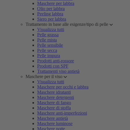
Maschere per labbra
Olio per labbra
Peeling labbra
Siero per labbra
Trattamento in base alle esigenze/tipo di pelle
Visualizza tutti
Pelle grassa
Pelle mista
Pelle sensibile
Pelle secca
Pelle impura
Prodotti anti-rossore
Prodotti con SPF
Trattamenti viso antietà
Maschere per il viso
Visualizza tutti
Maschere per occhi e labbra
Maschere idratanti
Maschere detergenti
Maschere di fango
Maschere di stoffa
Maschere anti-imperfezioni
Maschere antietà
Maschere luminose
Maschere notte