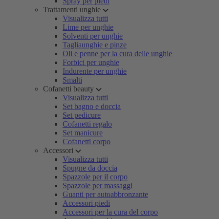
Spray per piedi
Trattamenti unghie
Visualizza tutti
Lime per unghie
Solventi per unghie
Tagliaunghie e pinze
Oli e penne per la cura delle unghie
Forbici per unghie
Indurente per unghie
Smalti
Cofanetti beauty
Visualizza tutti
Set bagno e doccia
Set pedicure
Cofanetti regalo
Set manicure
Cofanetti corpo
Accessori
Visualizza tutti
Spugne da doccia
Spazzole per il corpo
Spazzole per massaggi
Guanti per autoabbronzante
Accessori piedi
Accessori per la cura del corpo