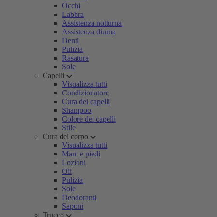
Occhi
Labbra
Assistenza notturna
Assistenza diurna
Denti
Pulizia
Rasatura
Sole
Capelli
Visualizza tutti
Condizionatore
Cura dei capelli
Shampoo
Colore dei capelli
Stile
Cura del corpo
Visualizza tutti
Mani e piedi
Lozioni
Oli
Pulizia
Sole
Deodoranti
Saponi
Trucco