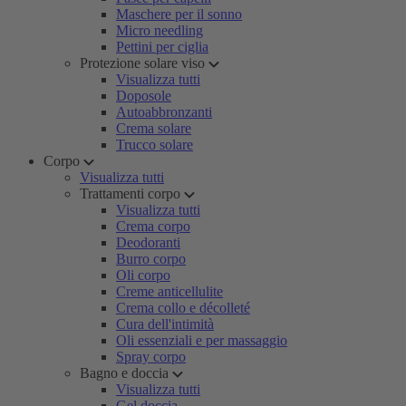
Maschere per il sonno
Micro needling
Pettini per ciglia
Protezione solare viso
Visualizza tutti
Doposole
Autoabbronzanti
Crema solare
Trucco solare
Corpo
Visualizza tutti
Trattamenti corpo
Visualizza tutti
Crema corpo
Deodoranti
Burro corpo
Oli corpo
Creme anticellulite
Crema collo e décolleté
Cura dell'intimità
Oli essenziali e per massaggio
Spray corpo
Bagno e doccia
Visualizza tutti
Gel doccia