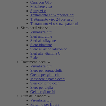
Cura con Q10
Maschere viso
Spray viso
Trattamento anti-imperfezioni
Trattamento viso 24 ore su 24
Trattamento viso senza parabeni
Siero per il viso
Visualizza tutti
Sieri antirughe
Sieri al collagene
Siero idratante
Siero all'acido ialuronico
Sieri alla vitamina C
Fiale
Trattamenti occhi
Visualizza tutti
Siero per sopracciglia
Crema per gli occhi
Maschere e patch occhi
Sieri contorno occhi
Siero per ciglia
Gel per gli occhi
Cura delle labbra
Visualizza tutti
Balsamo per labbra