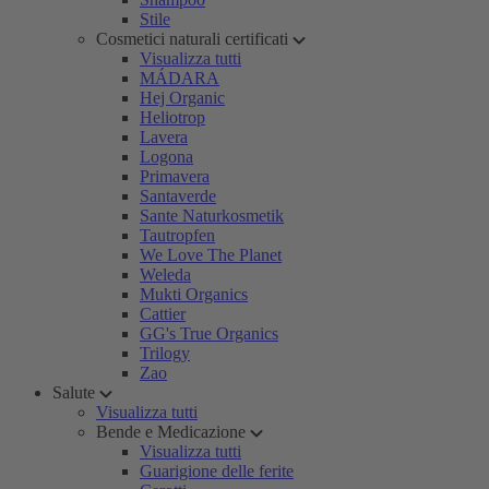
Stile
Cosmetici naturali certificati
Visualizza tutti
MÁDARA
Hej Organic
Heliotrop
Lavera
Logona
Primavera
Santaverde
Sante Naturkosmetik
Tautropfen
We Love The Planet
Weleda
Mukti Organics
Cattier
GG's True Organics
Trilogy
Zao
Salute
Visualizza tutti
Bende e Medicazione
Visualizza tutti
Guarigione delle ferite