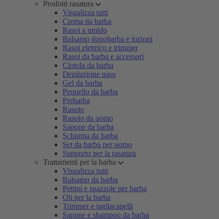
Prodotti rasatura
Visualizza tutti
Crema da barba
Rasoi a umido
Balsamo dopobarba e lozioni
Rasoi elettrico e trimmer
Rasoi da barba e accessori
Ciotola da barba
Depilazione naso
Gel da barba
Pennello da barba
Prebarba
Rasoio
Rasoio da uomo
Sapone da barba
Schiuma da barba
Set da barba per uomo
Supporto per la rasatura
Trattamenti per la barba
Visualizza tutti
Balsamo da barba
Pettini e spazzole per barba
Oli per la barba
Trimmer e tagliacapelli
Sapone e shampoo da barba