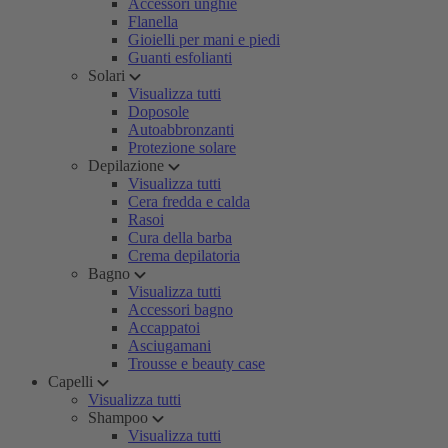
Accessori unghie
Flanella
Gioielli per mani e piedi
Guanti esfolianti
Solari
Visualizza tutti
Doposole
Autoabbronzanti
Protezione solare
Depilazione
Visualizza tutti
Cera fredda e calda
Rasoi
Cura della barba
Crema depilatoria
Bagno
Visualizza tutti
Accessori bagno
Accappatoi
Asciugamani
Trousse e beauty case
Capelli
Visualizza tutti
Shampoo
Visualizza tutti