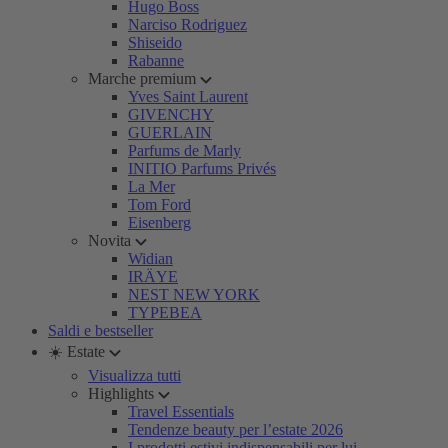
Hugo Boss
Narciso Rodriguez
Shiseido
Rabanne
Marche premium
Yves Saint Laurent
GIVENCHY
GUERLAIN
Parfums de Marly
INITIO Parfums Privés
La Mer
Tom Ford
Eisenberg
Novita
Widian
IRÄYE
NEST NEW YORK
TYPEBEA
Saldi e bestseller
☀️ Estate
Visualizza tutti
Highlights
Travel Essentials
Tendenze beauty per l’estate 2026
I prodotti estivi indispensabili per lui