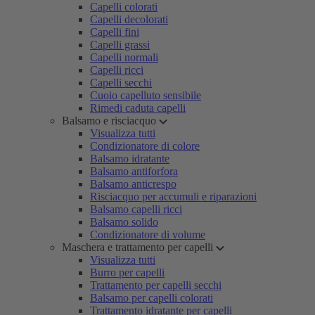
Capelli colorati
Capelli decolorati
Capelli fini
Capelli grassi
Capelli normali
Capelli ricci
Capelli secchi
Cuoio capelluto sensibile
Rimedi caduta capelli
Balsamo e risciacquo
Visualizza tutti
Condizionatore di colore
Balsamo idratante
Balsamo antiforfora
Balsamo anticrespo
Risciacquo per accumuli e riparazioni
Balsamo capelli ricci
Balsamo solido
Condizionatore di volume
Maschera e trattamento per capelli
Visualizza tutti
Burro per capelli
Trattamento per capelli secchi
Balsamo per capelli colorati
Trattamento idratante per capelli