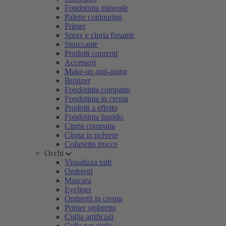
Fondotinta minerale
Palette contouring
Primer
Spray e cipria fissante
Struccante
Prodotti coprenti
Accessori
Make-up anti-aging
Bronzer
Fondotinta compatto
Fondotinta in crema
Prodotti a effetto
Fondotinta liquido
Cipria compatta
Cipria in polvere
Cofanetto trucco
Occhi
Visualizza tutti
Ombretti
Mascara
Eyeliner
Ombretti in crema
Primer ombretto
Ciglia artificiali
Colla per ciglia