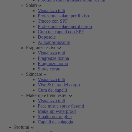
Solari
Visualizza tutti
Protezione solare per il viso
Trucco con SPF
Protezione solare per il corpo
Cura dei capelli con SPF
Doposole
Autoabbronzante
Fragranze estive
Visualizza tutti
Fragranze donna
Fragranze uomo
Spray corpo
Skincare
Visualizza tutti
Viso & Cura del corpo
Cura dei capelli
Make-up e trend estivi
Visualizza tutti
Face mist e spray fissanti
Make-up waterproof
Smalto per unghie
Capelli da spiaggia
Profumi