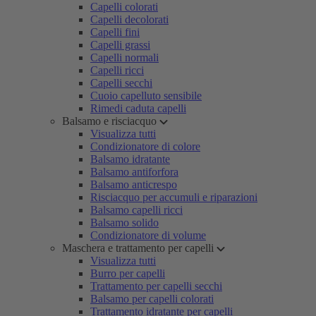
Capelli colorati
Capelli decolorati
Capelli fini
Capelli grassi
Capelli normali
Capelli ricci
Capelli secchi
Cuoio capelluto sensibile
Rimedi caduta capelli
Balsamo e risciacquo
Visualizza tutti
Condizionatore di colore
Balsamo idratante
Balsamo antiforfora
Balsamo anticrespo
Risciacquo per accumuli e riparazioni
Balsamo capelli ricci
Balsamo solido
Condizionatore di volume
Maschera e trattamento per capelli
Visualizza tutti
Burro per capelli
Trattamento per capelli secchi
Balsamo per capelli colorati
Trattamento idratante per capelli