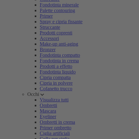
Fondotinta minerale
Palette contouring
Primer
Spray e cipria fissante
Struccante
Prodotti coprenti
Accessori
Make-up anti-aging
Bronzer
Fondotinta compatto
Fondotinta in crema
Prodotti a effetto
Fondotinta liquido
Cipria compatta
Cipria in polvere
Cofanetto trucco
Occhi
Visualizza tutti
Ombretti
Mascara
Eyeliner
Ombretti in crema
Primer ombretto
Ciglia artificiali
Colla per ciglia