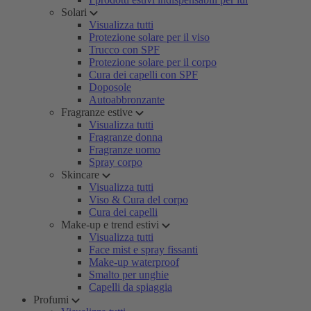
Solari
Visualizza tutti
Protezione solare per il viso
Trucco con SPF
Protezione solare per il corpo
Cura dei capelli con SPF
Doposole
Autoabbronzante
Fragranze estive
Visualizza tutti
Fragranze donna
Fragranze uomo
Spray corpo
Skincare
Visualizza tutti
Viso & Cura del corpo
Cura dei capelli
Make-up e trend estivi
Visualizza tutti
Face mist e spray fissanti
Make-up waterproof
Smalto per unghie
Capelli da spiaggia
Profumi