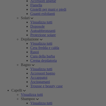
Accessori unghie
Flanella
Gioielli per mani e piedi
Guanti esfolianti
Solari
Visualizza tutti
Doposole
Autoabbronzanti
Protezione solare
Depilazione
Visualizza tutti
Cera fredda e calda
Rasoi
Cura della barba
Crema depilatoria
Bagno
Visualizza tutti
Accessori bagno
Accappatoi
Asciugamani
Trousse e beauty case
Capelli
Visualizza tutti
Shampoo
Visualizza tutti