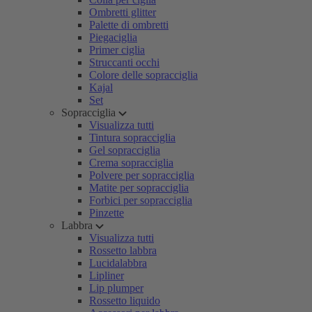
Ombretti glitter
Palette di ombretti
Piegaciglia
Primer ciglia
Struccanti occhi
Colore delle sopracciglia
Kajal
Set
Sopracciglia
Visualizza tutti
Tintura sopracciglia
Gel sopracciglia
Crema sopracciglia
Polvere per sopracciglia
Matite per sopracciglia
Forbici per sopracciglia
Pinzette
Labbra
Visualizza tutti
Rossetto labbra
Lucidalabbra
Lipliner
Lip plumper
Rossetto liquido