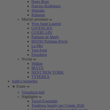
Hugo Boss
Narciso Rodriguez
Shiseido
Rabanne
Marche premium
Yves Saint Laurent
GIVENCHY
GUERLAIN
Parfums de Marly
INITIO Parfums Privés
La Mer
Tom Ford
Eisenberg
Novita
Widian
IRÄYE
NEST NEW YORK
TYPEBEA
Saldi e bestseller
☀️ Estate
Visualizza tutti
Highlights
Travel Essentials
Tendenze beauty per l’estate 2026
I prodotti estivi indispensabili per lui