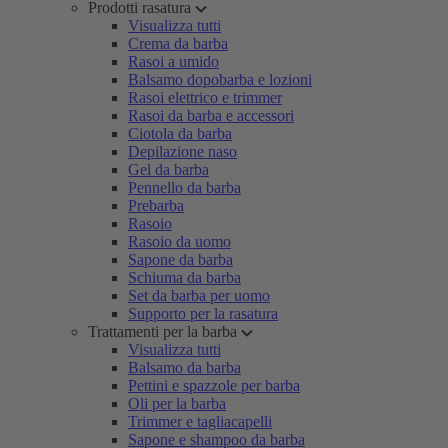
Prodotti rasatura
Visualizza tutti
Crema da barba
Rasoi a umido
Balsamo dopobarba e lozioni
Rasoi elettrico e trimmer
Rasoi da barba e accessori
Ciotola da barba
Depilazione naso
Gel da barba
Pennello da barba
Prebarba
Rasoio
Rasoio da uomo
Sapone da barba
Schiuma da barba
Set da barba per uomo
Supporto per la rasatura
Trattamenti per la barba
Visualizza tutti
Balsamo da barba
Pettini e spazzole per barba
Oli per la barba
Trimmer e tagliacapelli
Sapone e shampoo da barba