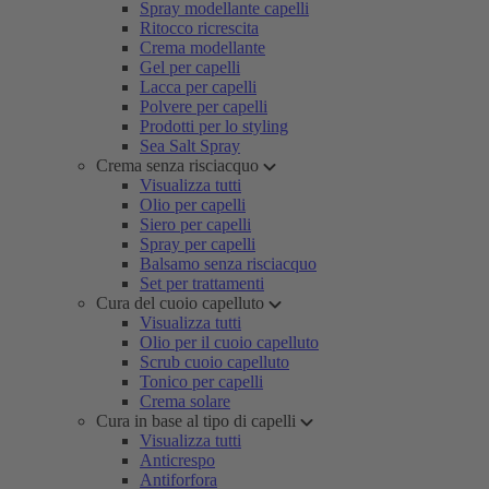
Spray modellante capelli
Ritocco ricrescita
Crema modellante
Gel per capelli
Lacca per capelli
Polvere per capelli
Prodotti per lo styling
Sea Salt Spray
Crema senza risciacquo
Visualizza tutti
Olio per capelli
Siero per capelli
Spray per capelli
Balsamo senza risciacquo
Set per trattamenti
Cura del cuoio capelluto
Visualizza tutti
Olio per il cuoio capelluto
Scrub cuoio capelluto
Tonico per capelli
Crema solare
Cura in base al tipo di capelli
Visualizza tutti
Anticrespo
Antiforfora