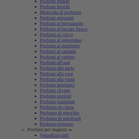
Profumi fruttati
Profumi freschi
Molecola di profumo
Profumi agrumati
Profumi al bergamotto
Profumi al bucato fresco
Profumi al cocco
Profumi al gelsomino
Profumi al mughetto
Profumi al sandalo
Profumi al vetiver
Profumi all'oud
Profumi alla mela
Profumi alla rosa
Profumi alla viola
Profumi aromatici
Profumi chypre
Profumi speziati
Profumi vanigliati
Profumo di cipria
Profumo di muschio
Profumo di patchouli
Profumo legnoso
Profumi per stagioni
Visualizza tutti