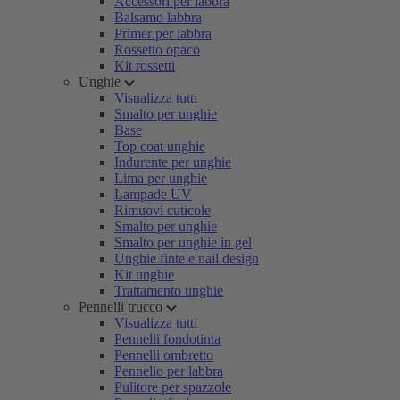
Accessori per labbra
Balsamo labbra
Primer per labbra
Rossetto opaco
Kit rossetti
Unghie
Visualizza tutti
Smalto per unghie
Base
Top coat unghie
Indurente per unghie
Lima per unghie
Lampade UV
Rimuovi cuticole
Smalto per unghie
Smalto per unghie in gel
Unghie finte e nail design
Kit unghie
Trattamento unghie
Pennelli trucco
Visualizza tutti
Pennelli fondotinta
Pennelli ombretto
Pennello per labbra
Pulitore per spazzole