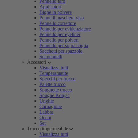
Pennello fard
Applicatori
Bignè in polvere
Pennelli maschera viso
Pennello correttore
Pennello per evidenziatore
Pennello per eyeliner
Pennello per polveri
Pennello per sopracciglia
Sacchetti per spazzole
Set pennelli
Accessori
Visualizza tutti
Temperamatite
Specchi per trucco
Palette trucco
Spugnette trucco
Spugne Konjac
Unghie
Carnagione
Labbra
Occhi
Set
Trucco impermeabile
Visualizza tutti