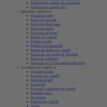
Trattamento capelli alla cheratina
Trattamento capelli ricci
Spazzole e pettini
Visualizza tutti
Spazzole rotonde
Spazzola districante
Spazzola piatta
Spazzola in legno
Pettini per capelli
Pettine a coda
Pettine arricciacapelli
Pettini da taglio per capelli
Spazzola con setole di cinghiale
Spazzola scheletro
Spazzole per il massaggio della testa
Accessori per capelli
Visualizza tutti
Fascette per capelli
Arricciacapelli
Scrunchie
Fermagli e barrette per capelli
Bottiglie spray
Accessori
Forcine per capelli
Nastri