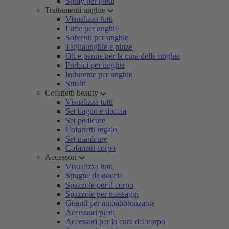
Spray per piedi
Trattamenti unghie
Visualizza tutti
Lime per unghie
Solventi per unghie
Tagliaunghie e pinze
Oli e penne per la cura delle unghie
Forbici per unghie
Indurente per unghie
Smalti
Cofanetti beauty
Visualizza tutti
Set bagno e doccia
Set pedicure
Cofanetti regalo
Set manicure
Cofanetti corpo
Accessori
Visualizza tutti
Spugne da doccia
Spazzole per il corpo
Spazzole per massaggi
Guanti per autoabbronzante
Accessori piedi
Accessori per la cura del corpo