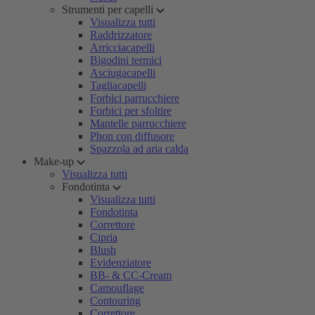
Strumenti per capelli
Visualizza tutti
Raddrizzatore
Arricciacapelli
Bigodini termici
Asciugacapelli
Tagliacapelli
Forbici parrucchiere
Forbici per sfoltire
Mantelle parrucchiere
Phon con diffusore
Spazzola ad aria calda
Make-up
Visualizza tutti
Fondotinta
Visualizza tutti
Fondotinta
Correttore
Cipria
Blush
Evidenziatore
BB- & CC-Cream
Camouflage
Contouring
Correttore