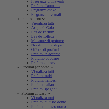
Fragranze primaverili
Profumi d'autunno
Fragranze estive
Fragranze invernali
Punti salienti
Visualizza tutti
Acque di Colonia
Eau de Parfum
Eau de Toilette
Miniature di profumo
Novità in fatto di profumi
Offerte di profumi
Profumi in acconto
Profumo popolare
Profumo unisex
Profumi per paese
Visualizza tutti
Profumi arabi
Profumi francesi
Profumi italiani
Profumi spagnoli
Profumi di lusso
Visualizza tutti
Profumi di lusso donna
Profumi di lusso uomo