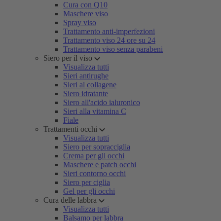
Cura con Q10
Maschere viso
Spray viso
Trattamento anti-imperfezioni
Trattamento viso 24 ore su 24
Trattamento viso senza parabeni
Siero per il viso
Visualizza tutti
Sieri antirughe
Sieri al collagene
Siero idratante
Siero all'acido ialuronico
Sieri alla vitamina C
Fiale
Trattamenti occhi
Visualizza tutti
Siero per sopracciglia
Crema per gli occhi
Maschere e patch occhi
Sieri contorno occhi
Siero per ciglia
Gel per gli occhi
Cura delle labbra
Visualizza tutti
Balsamo per labbra