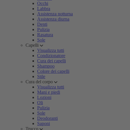
Occhi
Labbra
Assistenza notturna
Assistenza diurna
Denti
Pulizia
Rasatura
Sole
Capelli
Visualizza tutti
Condizionatore
Cura dei capelli
Shampoo
Colore dei capelli
Stile
Cura del corpo
Visualizza tutti
Mani e piedi
Lozioni
Oli
Pulizia
Sole
Deodoranti
Saponi
Trucco