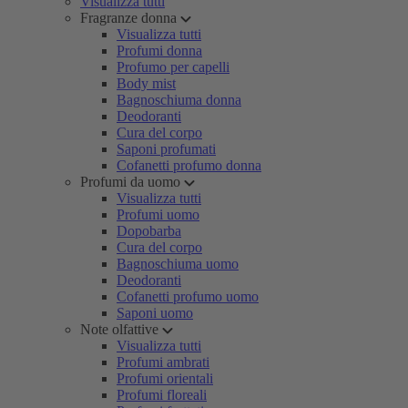
Visualizza tutti
Fragranze donna
Visualizza tutti
Profumi donna
Profumo per capelli
Body mist
Bagnoschiuma donna
Deodoranti
Cura del corpo
Saponi profumati
Cofanetti profumo donna
Profumi da uomo
Visualizza tutti
Profumi uomo
Dopobarba
Cura del corpo
Bagnoschiuma uomo
Deodoranti
Cofanetti profumo uomo
Saponi uomo
Note olfattive
Visualizza tutti
Profumi ambrati
Profumi orientali
Profumi floreali