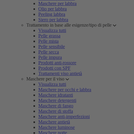
Maschere per labbra
Olio per labbra
Peeling labbra
Siero per labbra
Trattamento in base alle esigenze/tipo di pelle
Visualizza tutti
Pelle grassa
Pelle mista
Pelle sensibile
Pelle secca
Pelle impura
Prodotti anti-rossore
Prodotti con SPF
Trattamenti viso antietà
Maschere per il viso
Visualizza tutti
Maschere per occhi e labbra
Maschere idratanti
Maschere detergenti
Maschere di fango
Maschere di stoffa
Maschere anti-imperfezioni
Maschere antietà
Maschere luminose
Maschere notte