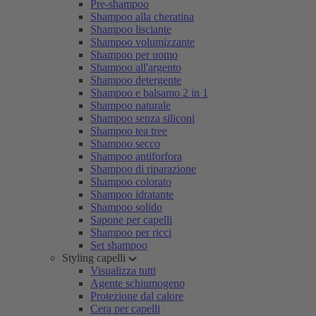
Pre-shampoo
Shampoo alla cheratina
Shampoo lisciante
Shampoo volumizzante
Shampoo per uomo
Shampoo all'argento
Shampoo detergente
Shampoo e balsamo 2 in 1
Shampoo naturale
Shampoo senza siliconi
Shampoo tea tree
Shampoo secco
Shampoo antiforfora
Shampoo di riparazione
Shampoo colorato
Shampoo idratante
Shampoo solido
Sapone per capelli
Shampoo per ricci
Set shampoo
Styling capelli
Visualizza tutti
Agente schiumogeno
Protezione dal calore
Cera per capelli