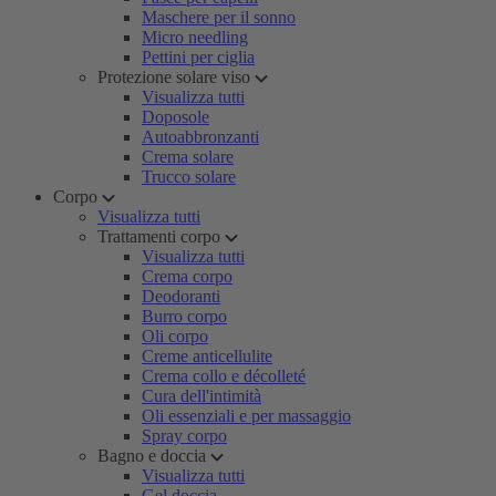
Maschere per il sonno
Micro needling
Pettini per ciglia
Protezione solare viso
Visualizza tutti
Doposole
Autoabbronzanti
Crema solare
Trucco solare
Corpo
Visualizza tutti
Trattamenti corpo
Visualizza tutti
Crema corpo
Deodoranti
Burro corpo
Oli corpo
Creme anticellulite
Crema collo e décolleté
Cura dell'intimità
Oli essenziali e per massaggio
Spray corpo
Bagno e doccia
Visualizza tutti
Gel doccia