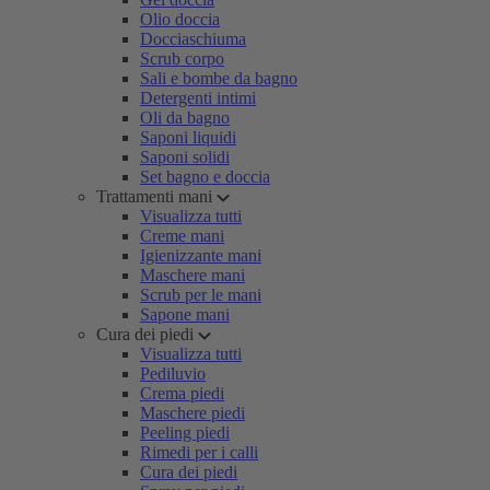
Olio doccia
Docciaschiuma
Scrub corpo
Sali e bombe da bagno
Detergenti intimi
Oli da bagno
Saponi liquidi
Saponi solidi
Set bagno e doccia
Trattamenti mani
Visualizza tutti
Creme mani
Igienizzante mani
Maschere mani
Scrub per le mani
Sapone mani
Cura dei piedi
Visualizza tutti
Pediluvio
Crema piedi
Maschere piedi
Peeling piedi
Rimedi per i calli
Cura dei piedi