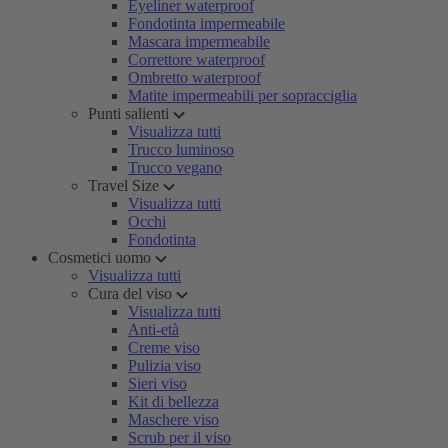
Eyeliner waterproof
Fondotinta impermeabile
Mascara impermeabile
Correttore waterproof
Ombretto waterproof
Matite impermeabili per sopracciglia
Punti salienti
Visualizza tutti
Trucco luminoso
Trucco vegano
Travel Size
Visualizza tutti
Occhi
Fondotinta
Cosmetici uomo
Visualizza tutti
Cura del viso
Visualizza tutti
Anti-età
Creme viso
Pulizia viso
Sieri viso
Kit di bellezza
Maschere viso
Scrub per il viso