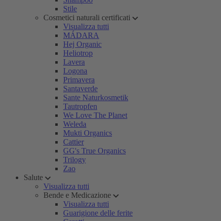
Stile
Cosmetici naturali certificati
Visualizza tutti
MÁDARA
Hej Organic
Heliotrop
Lavera
Logona
Primavera
Santaverde
Sante Naturkosmetik
Tautropfen
We Love The Planet
Weleda
Mukti Organics
Cattier
GG's True Organics
Trilogy
Zao
Salute
Visualizza tutti
Bende e Medicazione
Visualizza tutti
Guarigione delle ferite