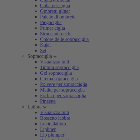
Colla per ciglia
Ombretti glitter
Palette di ombretti
Piegaciglia
Primer ciglia
Struccanti occhi
Colore delle sopracciglia
Kajal
Set
Sopracciglia
Visualizza tutti
Tintura sopracciglia
Gel sopracciglia
Crema sopracciglia
Polvere per sopracciglia
Matite per sopracciglia
Forbici per sopracciglia
Pinzette
Labbra
Visualizza tutti
Rossetto labbra
Lucidalabbra
Lipliner
Lip plumper