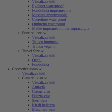
Visualizza tutti
Eyeliner waterproof
Fondotinta impermeabile
Mascara impermeabile
Correttore waterproof
Ombretto waterproof
Matite impermeabili per sopracciglia
Punti salienti
Visualizza tutti
Trucco luminoso
Trucco vegano
Travel Size
Visualizza tutti
Occhi
Fondotinta
Cosmetici uomo
Visualizza tutti
Cura del viso
Visualizza tutti
Anti-età
Creme viso
Pulizia viso
Sieri viso
Kit di bellezza
Maschere viso