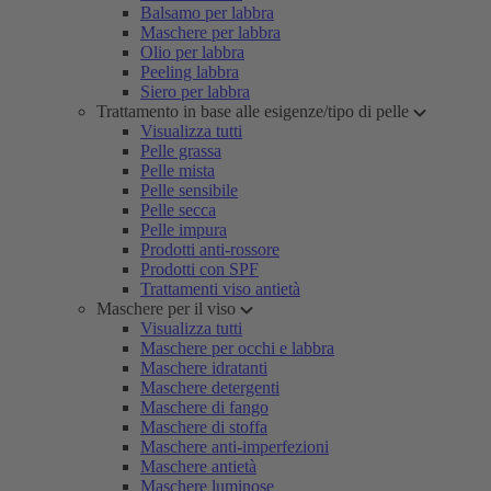
Balsamo per labbra
Maschere per labbra
Olio per labbra
Peeling labbra
Siero per labbra
Trattamento in base alle esigenze/tipo di pelle
Visualizza tutti
Pelle grassa
Pelle mista
Pelle sensibile
Pelle secca
Pelle impura
Prodotti anti-rossore
Prodotti con SPF
Trattamenti viso antietà
Maschere per il viso
Visualizza tutti
Maschere per occhi e labbra
Maschere idratanti
Maschere detergenti
Maschere di fango
Maschere di stoffa
Maschere anti-imperfezioni
Maschere antietà
Maschere luminose