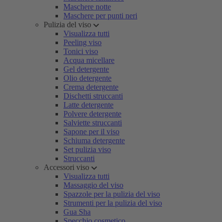
Maschere notte
Maschere per punti neri
Pulizia del viso
Visualizza tutti
Peeling viso
Tonici viso
Acqua micellare
Gel detergente
Olio detergente
Crema detergente
Dischetti struccanti
Latte detergente
Polvere detergente
Salviette struccanti
Sapone per il viso
Schiuma detergente
Set pulizia viso
Struccanti
Accessori viso
Visualizza tutti
Massaggio del viso
Spazzole per la pulizia del viso
Strumenti per la pulizia del viso
Gua Sha
Specchio cosmetico