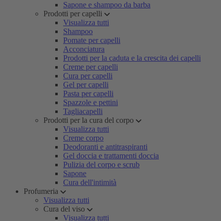
Sapone e shampoo da barba
Prodotti per capelli
Visualizza tutti
Shampoo
Pomate per capelli
Acconciatura
Prodotti per la caduta e la crescita dei capelli
Creme per capelli
Cura per capelli
Gel per capelli
Pasta per capelli
Spazzole e pettini
Tagliacapelli
Prodotti per la cura del corpo
Visualizza tutti
Creme corpo
Deodoranti e antitraspiranti
Gel doccia e trattamenti doccia
Pulizia del corpo e scrub
Sapone
Cura dell'intimità
Profumeria
Visualizza tutti
Cura del viso
Visualizza tutti