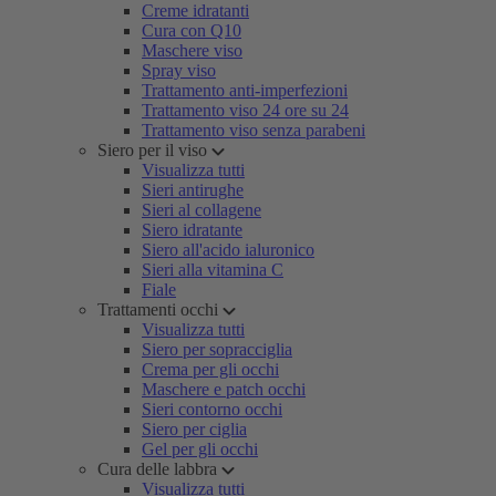
Creme idratanti
Cura con Q10
Maschere viso
Spray viso
Trattamento anti-imperfezioni
Trattamento viso 24 ore su 24
Trattamento viso senza parabeni
Siero per il viso
Visualizza tutti
Sieri antirughe
Sieri al collagene
Siero idratante
Siero all'acido ialuronico
Sieri alla vitamina C
Fiale
Trattamenti occhi
Visualizza tutti
Siero per sopracciglia
Crema per gli occhi
Maschere e patch occhi
Sieri contorno occhi
Siero per ciglia
Gel per gli occhi
Cura delle labbra
Visualizza tutti