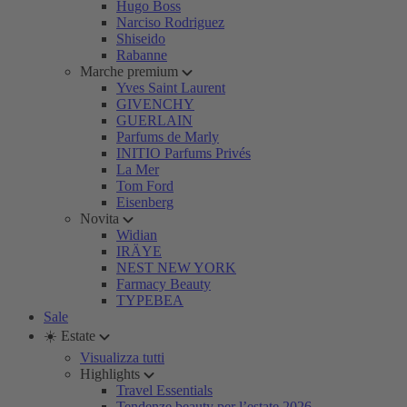
Hugo Boss
Narciso Rodriguez
Shiseido
Rabanne
Marche premium
Yves Saint Laurent
GIVENCHY
GUERLAIN
Parfums de Marly
INITIO Parfums Privés
La Mer
Tom Ford
Eisenberg
Novita
Widian
IRÄYE
NEST NEW YORK
Farmacy Beauty
TYPEBEA
Sale
☀️ Estate
Visualizza tutti
Highlights
Travel Essentials
Tendenze beauty per l’estate 2026