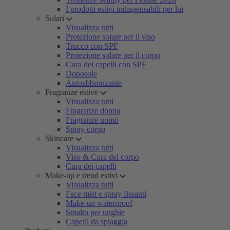
I prodotti estivi indispensabili per lui
Solari
Visualizza tutti
Protezione solare per il viso
Trucco con SPF
Protezione solare per il corpo
Cura dei capelli con SPF
Doposole
Autoabbronzante
Fragranze estive
Visualizza tutti
Fragranze donna
Fragranze uomo
Spray corpo
Skincare
Visualizza tutti
Viso & Cura del corpo
Cura dei capelli
Make-up e trend estivi
Visualizza tutti
Face mist e spray fissanti
Make-up waterproof
Smalto per unghie
Capelli da spiaggia