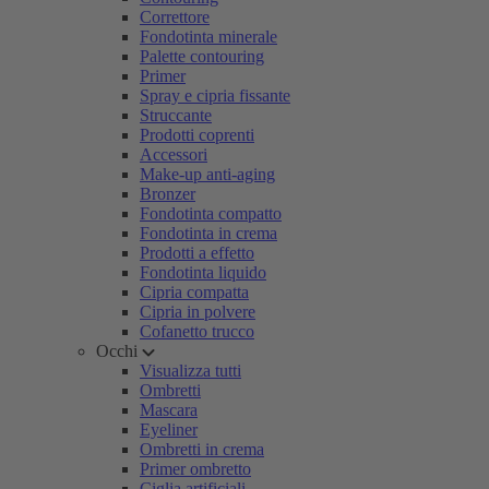
Correttore
Fondotinta minerale
Palette contouring
Primer
Spray e cipria fissante
Struccante
Prodotti coprenti
Accessori
Make-up anti-aging
Bronzer
Fondotinta compatto
Fondotinta in crema
Prodotti a effetto
Fondotinta liquido
Cipria compatta
Cipria in polvere
Cofanetto trucco
Occhi
Visualizza tutti
Ombretti
Mascara
Eyeliner
Ombretti in crema
Primer ombretto
Ciglia artificiali