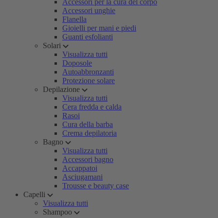
Accessori per la cura del corpo
Accessori unghie
Flanella
Gioielli per mani e piedi
Guanti esfolianti
Solari
Visualizza tutti
Doposole
Autoabbronzanti
Protezione solare
Depilazione
Visualizza tutti
Cera fredda e calda
Rasoi
Cura della barba
Crema depilatoria
Bagno
Visualizza tutti
Accessori bagno
Accappatoi
Asciugamani
Trousse e beauty case
Capelli
Visualizza tutti
Shampoo