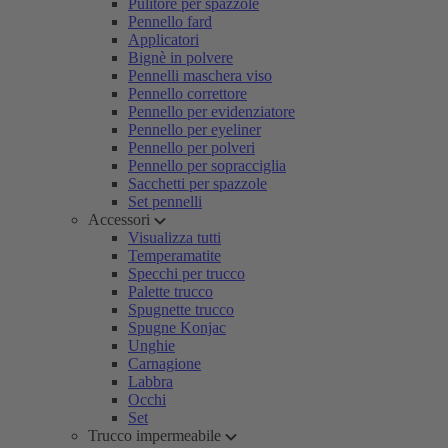
Pulitore per spazzole
Pennello fard
Applicatori
Bignè in polvere
Pennelli maschera viso
Pennello correttore
Pennello per evidenziatore
Pennello per eyeliner
Pennello per polveri
Pennello per sopracciglia
Sacchetti per spazzole
Set pennelli
Accessori
Visualizza tutti
Temperamatite
Specchi per trucco
Palette trucco
Spugnette trucco
Spugne Konjac
Unghie
Carnagione
Labbra
Occhi
Set
Trucco impermeabile