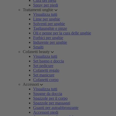
Cura dei piedi
Spray per piedi
Trattamenti unghie
Visualizza tutti
Lime per unghie
Solventi per unghie
Tagliaunghie e pinze
Oli e penne per la cura delle unghie
Forbici per unghie
Indurente per unghie
Smalti
Cofanetti beauty
Visualizza tutti
Set bagno e doccia
Set pedicure
Cofanetti regalo
Set manicure
Cofanetti corpo
Accessori
Visualizza tutti
Spugne da doccia
Spazzole per il corpo
Spazzole per massaggi
Guanti per autoabbronzante
Accessori piedi