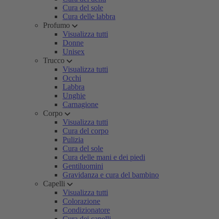
Cura del sole
Cura delle labbra
Profumo
Visualizza tutti
Donne
Unisex
Trucco
Visualizza tutti
Occhi
Labbra
Unghie
Carnagione
Corpo
Visualizza tutti
Cura del corpo
Pulizia
Cura del sole
Cura delle mani e dei piedi
Gentiluomini
Gravidanza e cura del bambino
Capelli
Visualizza tutti
Colorazione
Condizionatore
Cura dei capelli