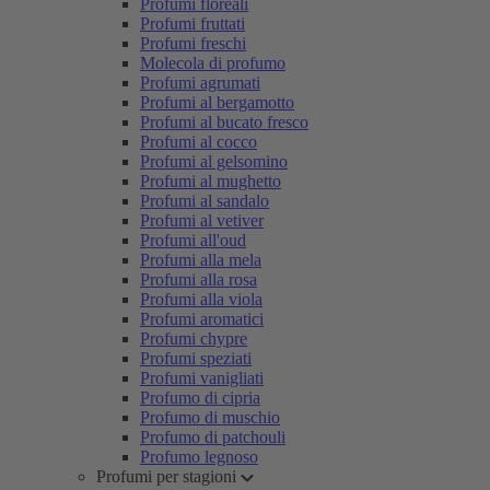
Profumi floreali
Profumi fruttati
Profumi freschi
Molecola di profumo
Profumi agrumati
Profumi al bergamotto
Profumi al bucato fresco
Profumi al cocco
Profumi al gelsomino
Profumi al mughetto
Profumi al sandalo
Profumi al vetiver
Profumi all'oud
Profumi alla mela
Profumi alla rosa
Profumi alla viola
Profumi aromatici
Profumi chypre
Profumi speziati
Profumi vanigliati
Profumo di cipria
Profumo di muschio
Profumo di patchouli
Profumo legnoso
Profumi per stagioni