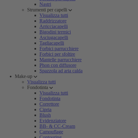
Nastri
Strumenti per capelli
Visualizza tutti
Raddrizzatore
Arricciacapelli
Bigodini termici
Asciugacapelli
Tagliacapelli
Forbici parrucchiere
Forbici per sfoltire
Mantelle parrucchiere
Phon con diffusore
Spazzola ad aria calda
Make-up
Visualizza tutti
Fondotinta
Visualizza tutti
Fondotinta
Correttore
Cipria
Blush
Evidenziatore
BB- & CC-Cream
Camouflage
Contouring