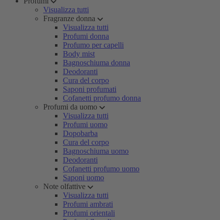
Profumi
Visualizza tutti
Fragranze donna
Visualizza tutti
Profumi donna
Profumo per capelli
Body mist
Bagnoschiuma donna
Deodoranti
Cura del corpo
Saponi profumati
Cofanetti profumo donna
Profumi da uomo
Visualizza tutti
Profumi uomo
Dopobarba
Cura del corpo
Bagnoschiuma uomo
Deodoranti
Cofanetti profumo uomo
Saponi uomo
Note olfattive
Visualizza tutti
Profumi ambrati
Profumi orientali