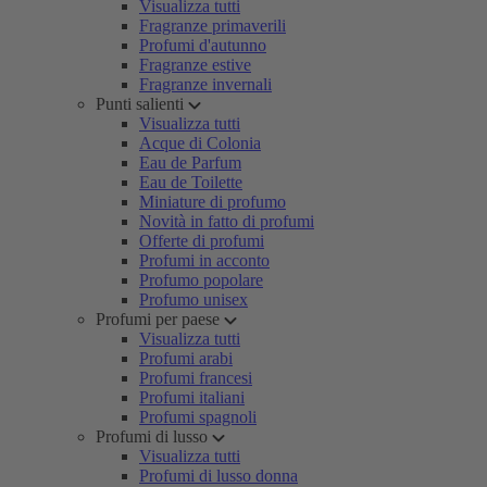
Visualizza tutti
Fragranze primaverili
Profumi d'autunno
Fragranze estive
Fragranze invernali
Punti salienti
Visualizza tutti
Acque di Colonia
Eau de Parfum
Eau de Toilette
Miniature di profumo
Novità in fatto di profumi
Offerte di profumi
Profumi in acconto
Profumo popolare
Profumo unisex
Profumi per paese
Visualizza tutti
Profumi arabi
Profumi francesi
Profumi italiani
Profumi spagnoli
Profumi di lusso
Visualizza tutti
Profumi di lusso donna