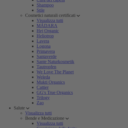
Shampoo
Stile
Cosmetici naturali certificati
Visualizza tutti
MÁDARA
Hej Organic
Heliotrop
Lavera
Logona
Primavera
Santaverde
Sante Naturkosmetik
Tautropfen
We Love The Planet
Weleda
Mukti Organics
Cattier
GG's True Organics
Trilogy
Zao
Salute
Visualizza tutti
Bende e Medicazione
Visualizza tutti