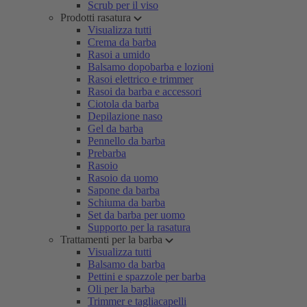
Scrub per il viso
Prodotti rasatura
Visualizza tutti
Crema da barba
Rasoi a umido
Balsamo dopobarba e lozioni
Rasoi elettrico e trimmer
Rasoi da barba e accessori
Ciotola da barba
Depilazione naso
Gel da barba
Pennello da barba
Prebarba
Rasoio
Rasoio da uomo
Sapone da barba
Schiuma da barba
Set da barba per uomo
Supporto per la rasatura
Trattamenti per la barba
Visualizza tutti
Balsamo da barba
Pettini e spazzole per barba
Oli per la barba
Trimmer e tagliacapelli