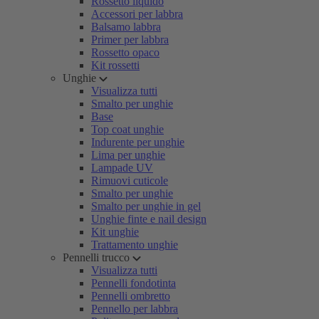
Rossetto liquido
Accessori per labbra
Balsamo labbra
Primer per labbra
Rossetto opaco
Kit rossetti
Unghie
Visualizza tutti
Smalto per unghie
Base
Top coat unghie
Indurente per unghie
Lima per unghie
Lampade UV
Rimuovi cuticole
Smalto per unghie
Smalto per unghie in gel
Unghie finte e nail design
Kit unghie
Trattamento unghie
Pennelli trucco
Visualizza tutti
Pennelli fondotinta
Pennelli ombretto
Pennello per labbra