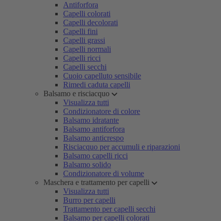
Antiforfora
Capelli colorati
Capelli decolorati
Capelli fini
Capelli grassi
Capelli normali
Capelli ricci
Capelli secchi
Cuoio capelluto sensibile
Rimedi caduta capelli
Balsamo e risciacquo
Visualizza tutti
Condizionatore di colore
Balsamo idratante
Balsamo antiforfora
Balsamo anticrespo
Risciacquo per accumuli e riparazioni
Balsamo capelli ricci
Balsamo solido
Condizionatore di volume
Maschera e trattamento per capelli
Visualizza tutti
Burro per capelli
Trattamento per capelli secchi
Balsamo per capelli colorati