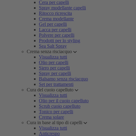
Cera per capelli
Spray modellante capelli
Ritocco ricrescita
Crema modellante
Gel per capelli
Lacca per capelli
Polvere per capelli
Prodotti per lo styling
Sea Salt Spray
Crema senza risciacquo
Visualizza tutti
Olio per capelli
Siero per capelli
Spray per capelli
Balsamo senza risciacquo
Set per trattamenti
Cura del cuoio capelluto
Visualizza tutti
Olio per il cuoio capelluto
Scrub cuoio capelluto
Tonico per capelli
Crema solare
Cura in base al tipo di capelli
Visualizza tutti
Anticrespo