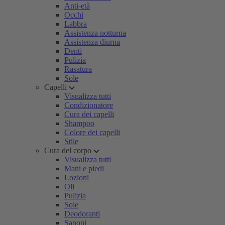
Anti-età
Occhi
Labbra
Assistenza notturna
Assistenza diurna
Denti
Pulizia
Rasatura
Sole
Capelli
Visualizza tutti
Condizionatore
Cura dei capelli
Shampoo
Colore dei capelli
Stile
Cura del corpo
Visualizza tutti
Mani e piedi
Lozioni
Oli
Pulizia
Sole
Deodoranti
Saponi