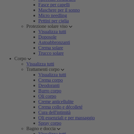
Fasce per capelli
Maschere per il sonno
Micro needling
Pettini per ciglia
Protezione solare viso
Visualizza tutti
Doposole
Autoabbronzanti
Crema solare
Trucco solare
Corpo
Visualizza tutti
Trattamenti corpo
Visualizza tutti
Crema corpo
Deodoranti
Burro corpo
Oli corpo
Creme anticellulite
Crema collo e décolleté
Cura dell'intimità
Oli essenziali e per massaggio
Spray corpo
Bagno e doccia
Visualizza tutti