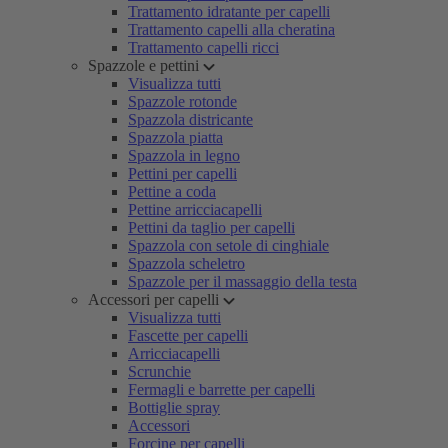
Trattamento idratante per capelli
Trattamento capelli alla cheratina
Trattamento capelli ricci
Spazzole e pettini
Visualizza tutti
Spazzole rotonde
Spazzola districante
Spazzola piatta
Spazzola in legno
Pettini per capelli
Pettine a coda
Pettine arricciacapelli
Pettini da taglio per capelli
Spazzola con setole di cinghiale
Spazzola scheletro
Spazzole per il massaggio della testa
Accessori per capelli
Visualizza tutti
Fascette per capelli
Arricciacapelli
Scrunchie
Fermagli e barrette per capelli
Bottiglie spray
Accessori
Forcine per capelli