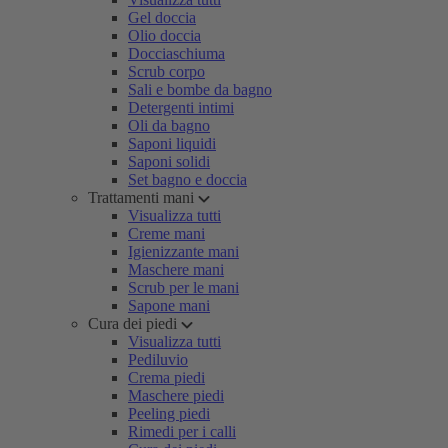
Gel doccia
Olio doccia
Docciaschiuma
Scrub corpo
Sali e bombe da bagno
Detergenti intimi
Oli da bagno
Saponi liquidi
Saponi solidi
Set bagno e doccia
Trattamenti mani
Visualizza tutti
Creme mani
Igienizzante mani
Maschere mani
Scrub per le mani
Sapone mani
Cura dei piedi
Visualizza tutti
Pediluvio
Crema piedi
Maschere piedi
Peeling piedi
Rimedi per i calli