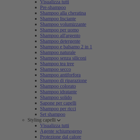
Visualizza tutti
Pre-shampoo
Shampoo alla cheratina
Shampoo lisciante
Shampoo volumizzante
Shampoo per uomo
Shampoo all'argento
Shampoo detergente
Shampoo e balsamo 2 in 1
Shampoo naturale
Shampoo senza siliconi
Shampoo tea tree
Shampoo secco
Shampoo antiforfora
Shampoo di riparazione
Shampoo colorato
Shampoo idratante
Shampoo solido
Sapone per capelli
Shampoo per ricci
Set shampoo
Styling capelli
Visualizza tutti
Agente schiumogeno
Protezione dal calore