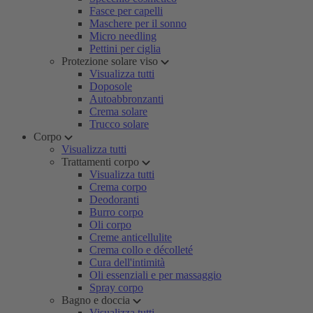
Fasce per capelli
Maschere per il sonno
Micro needling
Pettini per ciglia
Protezione solare viso
Visualizza tutti
Doposole
Autoabbronzanti
Crema solare
Trucco solare
Corpo
Visualizza tutti
Trattamenti corpo
Visualizza tutti
Crema corpo
Deodoranti
Burro corpo
Oli corpo
Creme anticellulite
Crema collo e décolleté
Cura dell'intimità
Oli essenziali e per massaggio
Spray corpo
Bagno e doccia
Visualizza tutti