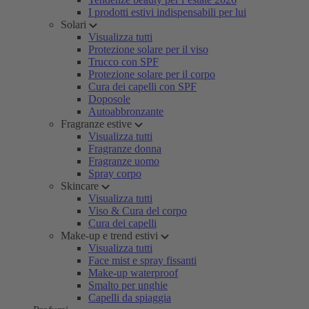
I prodotti estivi indispensabili per lui
Solari
Visualizza tutti
Protezione solare per il viso
Trucco con SPF
Protezione solare per il corpo
Cura dei capelli con SPF
Doposole
Autoabbronzante
Fragranze estive
Visualizza tutti
Fragranze donna
Fragranze uomo
Spray corpo
Skincare
Visualizza tutti
Viso & Cura del corpo
Cura dei capelli
Make-up e trend estivi
Visualizza tutti
Face mist e spray fissanti
Make-up waterproof
Smalto per unghie
Capelli da spiaggia