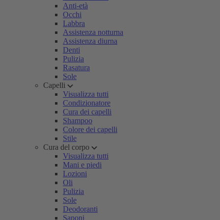
Anti-età
Occhi
Labbra
Assistenza notturna
Assistenza diurna
Denti
Pulizia
Rasatura
Sole
Capelli
Visualizza tutti
Condizionatore
Cura dei capelli
Shampoo
Colore dei capelli
Stile
Cura del corpo
Visualizza tutti
Mani e piedi
Lozioni
Oli
Pulizia
Sole
Deodoranti
Saponi