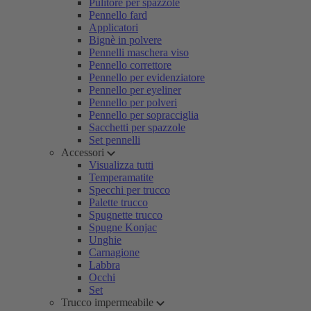
Pulitore per spazzole
Pennello fard
Applicatori
Bignè in polvere
Pennelli maschera viso
Pennello correttore
Pennello per evidenziatore
Pennello per eyeliner
Pennello per polveri
Pennello per sopracciglia
Sacchetti per spazzole
Set pennelli
Accessori
Visualizza tutti
Temperamatite
Specchi per trucco
Palette trucco
Spugnette trucco
Spugne Konjac
Unghie
Carnagione
Labbra
Occhi
Set
Trucco impermeabile