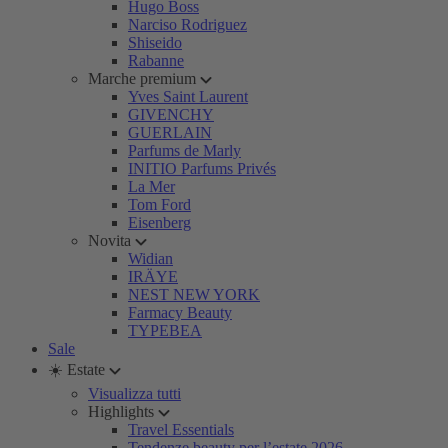
Hugo Boss
Narciso Rodriguez
Shiseido
Rabanne
Marche premium
Yves Saint Laurent
GIVENCHY
GUERLAIN
Parfums de Marly
INITIO Parfums Privés
La Mer
Tom Ford
Eisenberg
Novita
Widian
IRÄYE
NEST NEW YORK
Farmacy Beauty
TYPEBEA
Sale
☀️ Estate
Visualizza tutti
Highlights
Travel Essentials
Tendenze beauty per l’estate 2026