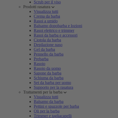
Scrub per il viso
Prodotti rasatura
Visualizza tutti
Crema da barba
Rasoi a umido
Balsamo dopobarba e lozioni
Rasoi elettrico e trimmer
Rasoi da barba e accessori
Ciotola da barba
Depilazione naso
Gel da barba
Pennello da barba
Prebarba
Rasoio
Rasoio da uomo
Sapone da barba
Schiuma da barba
Set da barba per uomo
Supporto per la rasatura
Trattamenti per la barba
Visualizza tutti
Balsamo da barba
Pettini e spazzole per barba
Oli per la barba
Trimmer e tagliacapelli