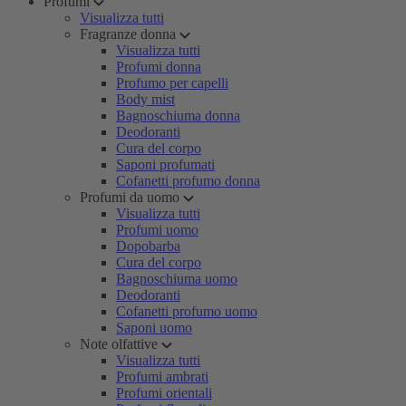
Profumi
Visualizza tutti
Fragranze donna
Visualizza tutti
Profumi donna
Profumo per capelli
Body mist
Bagnoschiuma donna
Deodoranti
Cura del corpo
Saponi profumati
Cofanetti profumo donna
Profumi da uomo
Visualizza tutti
Profumi uomo
Dopobarba
Cura del corpo
Bagnoschiuma uomo
Deodoranti
Cofanetti profumo uomo
Saponi uomo
Note olfattive
Visualizza tutti
Profumi ambrati
Profumi orientali