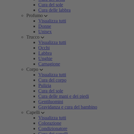
Cura del sole
Cura delle labbra
Profumo
Visualizza tutti
Donne
Unisex
Trucco
Visualizza tutti
Occhi
Labbra
Unghie
Carnagione
Corpo
Visualizza tutti
Cura del corpo
Pulizia
Cura del sole
Cura delle mani e dei piedi
Gentiluomini
Gravidanza e cura del bambino
Capelli
Visualizza tutti
Colorazione
Condizionatore
Cura dei capelli