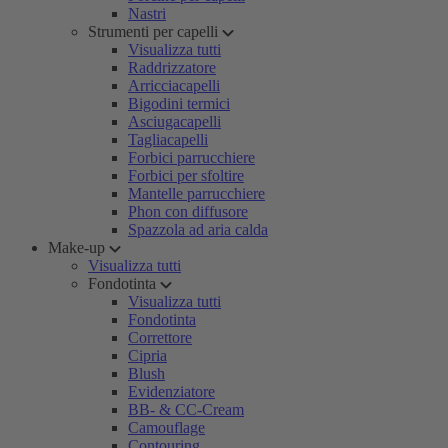
Nastri
Strumenti per capelli
Visualizza tutti
Raddrizzatore
Arricciacapelli
Bigodini termici
Asciugacapelli
Tagliacapelli
Forbici parrucchiere
Forbici per sfoltire
Mantelle parrucchiere
Phon con diffusore
Spazzola ad aria calda
Make-up
Visualizza tutti
Fondotinta
Visualizza tutti
Fondotinta
Correttore
Cipria
Blush
Evidenziatore
BB- & CC-Cream
Camouflage
Contouring