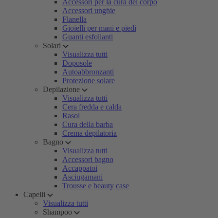
Accessori per la cura del corpo
Accessori unghie
Flanella
Gioielli per mani e piedi
Guanti esfolianti
Solari
Visualizza tutti
Doposole
Autoabbronzanti
Protezione solare
Depilazione
Visualizza tutti
Cera fredda e calda
Rasoi
Cura della barba
Crema depilatoria
Bagno
Visualizza tutti
Accessori bagno
Accappatoi
Asciugamani
Trousse e beauty case
Capelli
Visualizza tutti
Shampoo