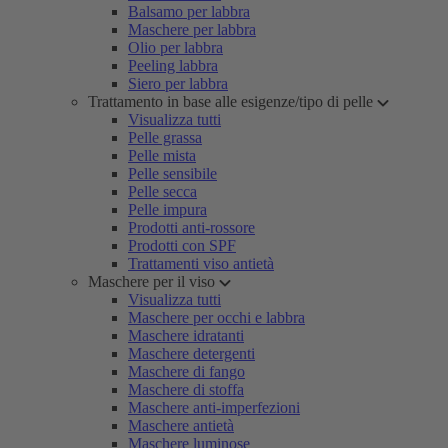
Balsamo per labbra
Maschere per labbra
Olio per labbra
Peeling labbra
Siero per labbra
Trattamento in base alle esigenze/tipo di pelle
Visualizza tutti
Pelle grassa
Pelle mista
Pelle sensibile
Pelle secca
Pelle impura
Prodotti anti-rossore
Prodotti con SPF
Trattamenti viso antietà
Maschere per il viso
Visualizza tutti
Maschere per occhi e labbra
Maschere idratanti
Maschere detergenti
Maschere di fango
Maschere di stoffa
Maschere anti-imperfezioni
Maschere antietà
Maschere luminose