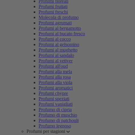
Profumi floreali
Profumi fruttati
Profumi freschi
Molecola di profumo
Profumi agrumati
Profumi al bergamotto
Profumi al bucato fresco
Profumi al cocco
Profumi al gelsomino
Profumi al mughetto
Profumi al sandalo
Profumi al vetiver
Profumi all'oud
Profumi alla mela
Profumi alla rosa
Profumi alla viola
Profumi aromatici
Profumi chypre
Profumi speziati
Profumi vanigliati
Profumo di cipria
Profumo di muschio
Profumo di patchouli
Profumo legnoso
Profumi per stagioni