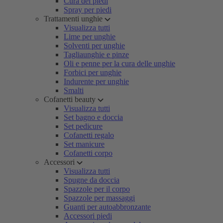
Cura dei piedi
Spray per piedi
Trattamenti unghie
Visualizza tutti
Lime per unghie
Solventi per unghie
Tagliaunghie e pinze
Oli e penne per la cura delle unghie
Forbici per unghie
Indurente per unghie
Smalti
Cofanetti beauty
Visualizza tutti
Set bagno e doccia
Set pedicure
Cofanetti regalo
Set manicure
Cofanetti corpo
Accessori
Visualizza tutti
Spugne da doccia
Spazzole per il corpo
Spazzole per massaggi
Guanti per autoabbronzante
Accessori piedi