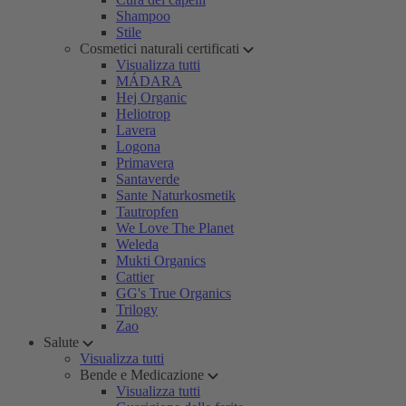
Shampoo
Stile
Cosmetici naturali certificati
Visualizza tutti
MÁDARA
Hej Organic
Heliotrop
Lavera
Logona
Primavera
Santaverde
Sante Naturkosmetik
Tautropfen
We Love The Planet
Weleda
Mukti Organics
Cattier
GG's True Organics
Trilogy
Zao
Salute
Visualizza tutti
Bende e Medicazione
Visualizza tutti