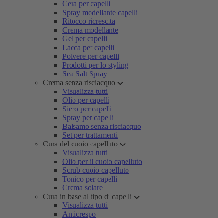
Cera per capelli
Spray modellante capelli
Ritocco ricrescita
Crema modellante
Gel per capelli
Lacca per capelli
Polvere per capelli
Prodotti per lo styling
Sea Salt Spray
Crema senza risciacquo
Visualizza tutti
Olio per capelli
Siero per capelli
Spray per capelli
Balsamo senza risciacquo
Set per trattamenti
Cura del cuoio capelluto
Visualizza tutti
Olio per il cuoio capelluto
Scrub cuoio capelluto
Tonico per capelli
Crema solare
Cura in base al tipo di capelli
Visualizza tutti
Anticrespo