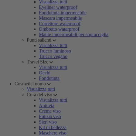
Visualizza tutti
Eyeliner waterproof
Fondotinta impermeabile
Mascara impermeabile
Correttore waterproof
Ombretto waterproof
Matite impermeabili per sopracciglia
Punti salienti
Visualizza tutti
Trucco luminoso
Trucco vegano
Travel Size
Visualizza tutti
Occhi
Fondotinta
Cosmetici uomo
Visualizza tutti
Cura del viso
Visualizza tutti
Anti-età
Creme viso
Pulizia viso
Sieri viso
Kit di bellezza
Maschere viso