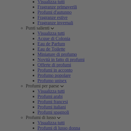
Visualizza tutti
Fragranze primaverili
Profumi d'autunno
Fragranze estive
Fragranze invernali
Punti salienti
Visualizza tutti
Acque di Colonia
Eau de Parfum
Eau de Toilette
Miniature di profumo
Novità in fatto di profumi
Offerte di profumi
Profumi in acconto
Profumo popolare
Profumo unisex
Profumi per paese
Visualizza tutti
Profumi arabi
Profumi francesi
Profumi italiani
Profumi spagnoli
Profumi di lusso
Visualizza tutti
Profumi di lusso donna