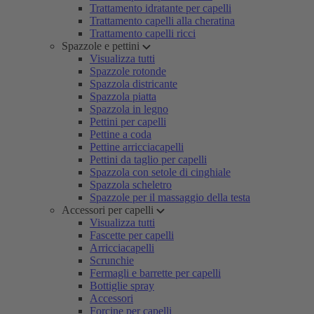
Trattamento idratante per capelli
Trattamento capelli alla cheratina
Trattamento capelli ricci
Spazzole e pettini
Visualizza tutti
Spazzole rotonde
Spazzola districante
Spazzola piatta
Spazzola in legno
Pettini per capelli
Pettine a coda
Pettine arricciacapelli
Pettini da taglio per capelli
Spazzola con setole di cinghiale
Spazzola scheletro
Spazzole per il massaggio della testa
Accessori per capelli
Visualizza tutti
Fascette per capelli
Arricciacapelli
Scrunchie
Fermagli e barrette per capelli
Bottiglie spray
Accessori
Forcine per capelli