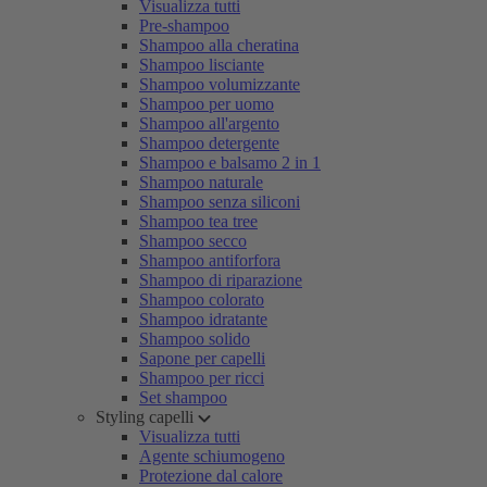
Visualizza tutti
Pre-shampoo
Shampoo alla cheratina
Shampoo lisciante
Shampoo volumizzante
Shampoo per uomo
Shampoo all'argento
Shampoo detergente
Shampoo e balsamo 2 in 1
Shampoo naturale
Shampoo senza siliconi
Shampoo tea tree
Shampoo secco
Shampoo antiforfora
Shampoo di riparazione
Shampoo colorato
Shampoo idratante
Shampoo solido
Sapone per capelli
Shampoo per ricci
Set shampoo
Styling capelli
Visualizza tutti
Agente schiumogeno
Protezione dal calore