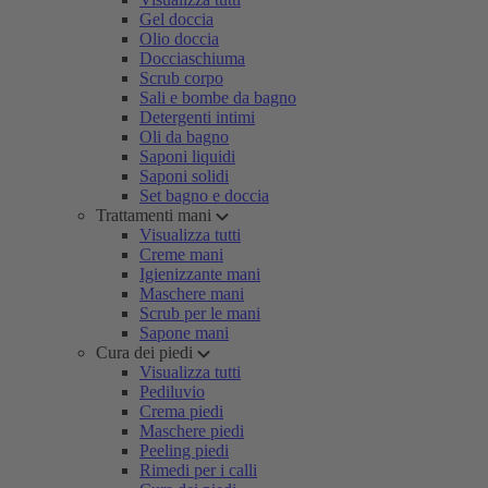
Gel doccia
Olio doccia
Docciaschiuma
Scrub corpo
Sali e bombe da bagno
Detergenti intimi
Oli da bagno
Saponi liquidi
Saponi solidi
Set bagno e doccia
Trattamenti mani
Visualizza tutti
Creme mani
Igienizzante mani
Maschere mani
Scrub per le mani
Sapone mani
Cura dei piedi
Visualizza tutti
Pediluvio
Crema piedi
Maschere piedi
Peeling piedi
Rimedi per i calli