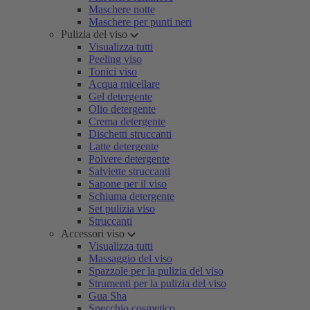
Maschere notte
Maschere per punti neri
Pulizia del viso
Visualizza tutti
Peeling viso
Tonici viso
Acqua micellare
Gel detergente
Olio detergente
Crema detergente
Dischetti struccanti
Latte detergente
Polvere detergente
Salviette struccanti
Sapone per il viso
Schiuma detergente
Set pulizia viso
Struccanti
Accessori viso
Visualizza tutti
Massaggio del viso
Spazzole per la pulizia del viso
Strumenti per la pulizia del viso
Gua Sha
Specchio cosmetico