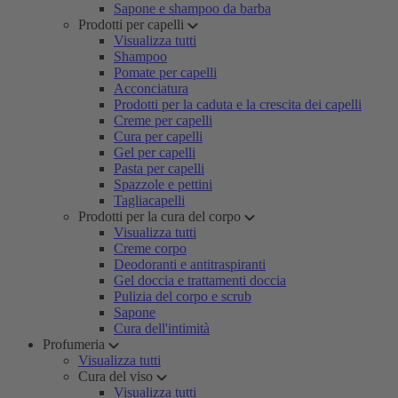
Sapone e shampoo da barba
Prodotti per capelli
Visualizza tutti
Shampoo
Pomate per capelli
Acconciatura
Prodotti per la caduta e la crescita dei capelli
Creme per capelli
Cura per capelli
Gel per capelli
Pasta per capelli
Spazzole e pettini
Tagliacapelli
Prodotti per la cura del corpo
Visualizza tutti
Creme corpo
Deodoranti e antitraspiranti
Gel doccia e trattamenti doccia
Pulizia del corpo e scrub
Sapone
Cura dell'intimità
Profumeria
Visualizza tutti
Cura del viso
Visualizza tutti