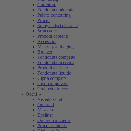
Correttore
Fondotinta minerale
Palette contouring
Primer
Spray e cipria fissante
Struccante
Prodotti coprenti
Accessori
Make-up anti-aging
Bronzer
Fondotinta compatto
Fondotinta in crema
Prodotti a effetto
Fondotinta liquido
Cipria compatta
Cipria in polvere
Cofanetto trucco
Occhi
Visualizza tutti
Ombretti
Mascara
Eyeliner
Ombretti in crema
Primer ombretto
Ciglia artificiali