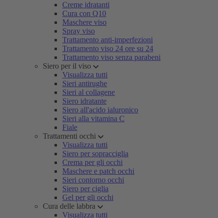
Creme idratanti
Cura con Q10
Maschere viso
Spray viso
Trattamento anti-imperfezioni
Trattamento viso 24 ore su 24
Trattamento viso senza parabeni
Siero per il viso
Visualizza tutti
Sieri antirughe
Sieri al collagene
Siero idratante
Siero all'acido ialuronico
Sieri alla vitamina C
Fiale
Trattamenti occhi
Visualizza tutti
Siero per sopracciglia
Crema per gli occhi
Maschere e patch occhi
Sieri contorno occhi
Siero per ciglia
Gel per gli occhi
Cura delle labbra
Visualizza tutti