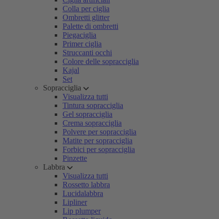
Colla per ciglia
Ombretti glitter
Palette di ombretti
Piegaciglia
Primer ciglia
Struccanti occhi
Colore delle sopracciglia
Kajal
Set
Sopracciglia
Visualizza tutti
Tintura sopracciglia
Gel sopracciglia
Crema sopracciglia
Polvere per sopracciglia
Matite per sopracciglia
Forbici per sopracciglia
Pinzette
Labbra
Visualizza tutti
Rossetto labbra
Lucidalabbra
Lipliner
Lip plumper