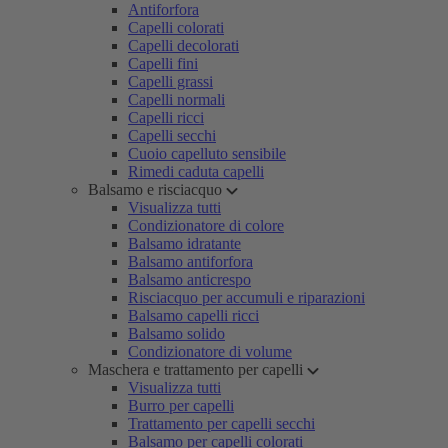
Antiforfora
Capelli colorati
Capelli decolorati
Capelli fini
Capelli grassi
Capelli normali
Capelli ricci
Capelli secchi
Cuoio capelluto sensibile
Rimedi caduta capelli
Balsamo e risciacquo
Visualizza tutti
Condizionatore di colore
Balsamo idratante
Balsamo antiforfora
Balsamo anticrespo
Risciacquo per accumuli e riparazioni
Balsamo capelli ricci
Balsamo solido
Condizionatore di volume
Maschera e trattamento per capelli
Visualizza tutti
Burro per capelli
Trattamento per capelli secchi
Balsamo per capelli colorati