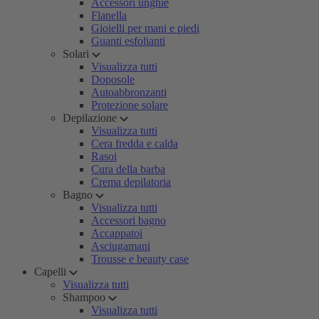
Accessori unghie
Flanella
Gioielli per mani e piedi
Guanti esfolianti
Solari
Visualizza tutti
Doposole
Autoabbronzanti
Protezione solare
Depilazione
Visualizza tutti
Cera fredda e calda
Rasoi
Cura della barba
Crema depilatoria
Bagno
Visualizza tutti
Accessori bagno
Accappatoi
Asciugamani
Trousse e beauty case
Capelli
Visualizza tutti
Shampoo
Visualizza tutti