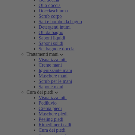
Olio doccia
Docciaschiuma
Scrub corpo
Sali e bombe da bagno
Detergenti intimi
Oli da bagno
Saponi liquidi
Saponi solidi
Set bagno e doccia
Trattamenti mani
Visualizza tutti
Creme mani
Igienizzante mani
Maschere mani
Scrub per le mani
Sapone mani
Cura dei piedi
Visualizza tutti
Pediluvio
Crema piedi
Maschere piedi
Peeling piedi
Rimedi per i calli
Cura dei piedi