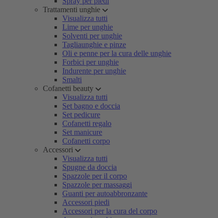
Spray per piedi
Trattamenti unghie
Visualizza tutti
Lime per unghie
Solventi per unghie
Tagliaunghie e pinze
Oli e penne per la cura delle unghie
Forbici per unghie
Indurente per unghie
Smalti
Cofanetti beauty
Visualizza tutti
Set bagno e doccia
Set pedicure
Cofanetti regalo
Set manicure
Cofanetti corpo
Accessori
Visualizza tutti
Spugne da doccia
Spazzole per il corpo
Spazzole per massaggi
Guanti per autoabbronzante
Accessori piedi
Accessori per la cura del corpo