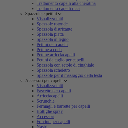
Trattamento capelli alla cheratina
Trattamento capelli ricci
Spazzole e pettini
Visualizza tutti
Spazzole rotonde
Spazzola districante
Spazzola piatta
Spazzola in legno
Pettini per capelli
Pettine a coda
Pettine arricciacapelli
Pettini da taglio per capelli
Spazzola con setole di cinghiale
Spazzola scheletro
Spazzole per il massaggio della testa
Accessori per capelli
Visualizza tutti
Fascette per capelli
Arricciacapelli
Scrunchie
Fermagli e barrette per capelli
Bottiglie spray
Accessori
Forcine per capelli
Nastri