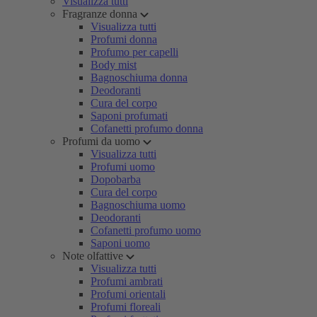
Visualizza tutti
Fragranze donna
Visualizza tutti
Profumi donna
Profumo per capelli
Body mist
Bagnoschiuma donna
Deodoranti
Cura del corpo
Saponi profumati
Cofanetti profumo donna
Profumi da uomo
Visualizza tutti
Profumi uomo
Dopobarba
Cura del corpo
Bagnoschiuma uomo
Deodoranti
Cofanetti profumo uomo
Saponi uomo
Note olfattive
Visualizza tutti
Profumi ambrati
Profumi orientali
Profumi floreali