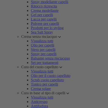
Spray modellante capelli
Ritocco ricrescita
Crema modellante
Gel per capelli
Lacca per capelli
Polvere per capelli
Prodotti per lo styling
Sea Salt Spray
Crema senza risciacquo
Visualizza tutti
Olio per capelli
Siero per capelli
Spray per capelli
Balsamo senza risciacquo
Set per trattamenti
Cura del cuoio capelluto
Visualizza tutti
Olio per il cuoio capelluto
Scrub cuoio capelluto
Tonico per capelli
Crema solare
Cura in base al tipo di capelli
Visualizza tutti
Anticrespo
Antiforfora