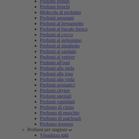
Profumi fruttati
Profumi freschi
Molecola di profumo
Profumi agrumati
Profumi al bergamotto
Profumi al bucato fresco
Profumi al cocco
Profumi al gelsomino
Profumi al mughetto
Profumi al sandalo
Profumi al vetiver
Profumi all'oud
Profumi alla mela
Profumi alla rosa
Profumi alla viola
Profumi aromatici
Profumi chypre
Profumi speziati
Profumi vanigliati
Profumo di cipria
Profumo di muschio
Profumo di patchouli
Profumo legnoso
Profumi per stagioni
Visualizza tutti