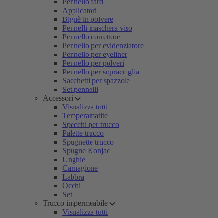
Pennello fard
Applicatori
Bignè in polvere
Pennelli maschera viso
Pennello correttore
Pennello per evidenziatore
Pennello per eyeliner
Pennello per polveri
Pennello per sopracciglia
Sacchetti per spazzole
Set pennelli
Accessori
Visualizza tutti
Temperamatite
Specchi per trucco
Palette trucco
Spugnette trucco
Spugne Konjac
Unghie
Carnagione
Labbra
Occhi
Set
Trucco impermeabile
Visualizza tutti