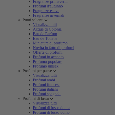
Fragranze primaverili
Profumi d'autunno
Fragranze estive
Fragranze invernali
Punti salienti
Visualizza tutti
Acque di Colonia
Eau de Parfum
Eau de Toilette
Miniature di profumo
Novità in fatto di profumi
Offerte di profumi
Profumi in acconto
Profumo popolare
Profumo unisex
Profumi per paese
Visualizza tutti
Profumi arabi
Profumi francesi
Profumi italiani
Profumi spagnoli
Profumi di lusso
Visualizza tutti
Profumi di lusso donna
Profumi di lusso uomo