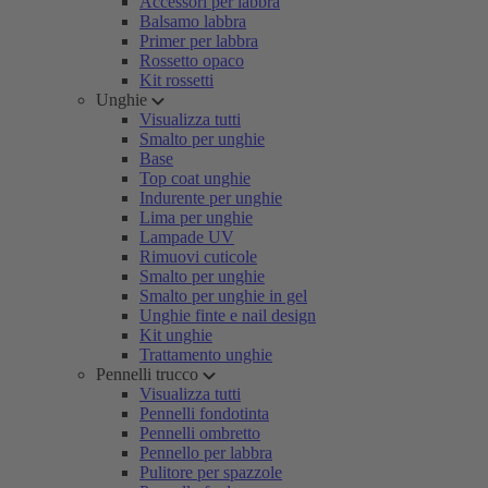
Accessori per labbra
Balsamo labbra
Primer per labbra
Rossetto opaco
Kit rossetti
Unghie
Visualizza tutti
Smalto per unghie
Base
Top coat unghie
Indurente per unghie
Lima per unghie
Lampade UV
Rimuovi cuticole
Smalto per unghie
Smalto per unghie in gel
Unghie finte e nail design
Kit unghie
Trattamento unghie
Pennelli trucco
Visualizza tutti
Pennelli fondotinta
Pennelli ombretto
Pennello per labbra
Pulitore per spazzole