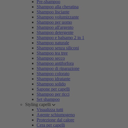
Pre-shampoo
Shampoo alla cheratina
Shampoo lisciante
Shampoo volumizzante
Shampoo per uomo
Shampoo all'argento
Shampoo detergente
Shampoo e balsamo 2 in 1
Shampoo naturale
Shampoo senza siliconi
Shampoo tea tree
Shampoo secco
Shampoo antiforfora
Shampoo di riparazione
Shampoo colorato
Shampoo idratante
Shampoo solido
Sapone per capelli
Shampoo per ricci
Set shampoo
Styling capelli
Visualizza tutti
Agente schiumogeno
Protezione dal calore
Cera per capelli