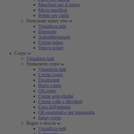
Maschere per il sonno
Micro needling
Pettini per ciglia
Protezione solare viso
Visualizza tutti
Doposole
Autoabbronzanti
Crema solare
Trucco solare
Corpo
Visualizza tutti
Trattamenti corpo
Visualizza tutti
Crema corpo
Deodoranti
Burro corpo
Oli corpo
Creme anticellulite
Crema collo e décolleté
Cura dell'intimità
Oli essenziali e per massaggio
Spray corpo
Bagno e doccia
Visualizza tutti
Gel doccia