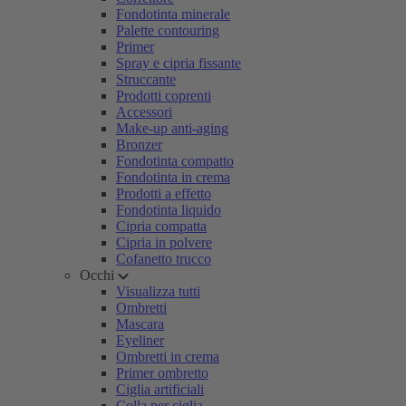
Fondotinta minerale
Palette contouring
Primer
Spray e cipria fissante
Struccante
Prodotti coprenti
Accessori
Make-up anti-aging
Bronzer
Fondotinta compatto
Fondotinta in crema
Prodotti a effetto
Fondotinta liquido
Cipria compatta
Cipria in polvere
Cofanetto trucco
Occhi
Visualizza tutti
Ombretti
Mascara
Eyeliner
Ombretti in crema
Primer ombretto
Ciglia artificiali
Colla per ciglia