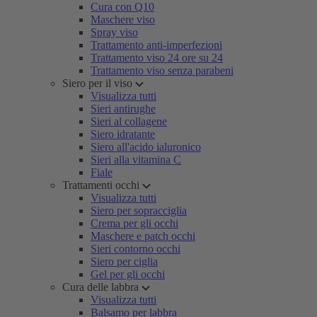
Cura con Q10
Maschere viso
Spray viso
Trattamento anti-imperfezioni
Trattamento viso 24 ore su 24
Trattamento viso senza parabeni
Siero per il viso
Visualizza tutti
Sieri antirughe
Sieri al collagene
Siero idratante
Siero all'acido ialuronico
Sieri alla vitamina C
Fiale
Trattamenti occhi
Visualizza tutti
Siero per sopracciglia
Crema per gli occhi
Maschere e patch occhi
Sieri contorno occhi
Siero per ciglia
Gel per gli occhi
Cura delle labbra
Visualizza tutti
Balsamo per labbra