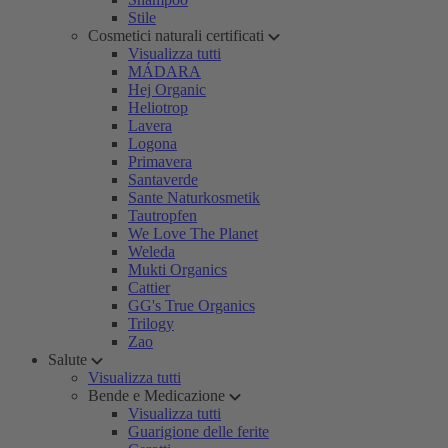
Stile
Cosmetici naturali certificati
Visualizza tutti
MÁDARA
Hej Organic
Heliotrop
Lavera
Logona
Primavera
Santaverde
Sante Naturkosmetik
Tautropfen
We Love The Planet
Weleda
Mukti Organics
Cattier
GG's True Organics
Trilogy
Zao
Salute
Visualizza tutti
Bende e Medicazione
Visualizza tutti
Guarigione delle ferite