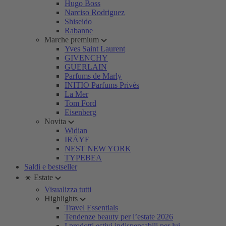
Hugo Boss
Narciso Rodriguez
Shiseido
Rabanne
Marche premium
Yves Saint Laurent
GIVENCHY
GUERLAIN
Parfums de Marly
INITIO Parfums Privés
La Mer
Tom Ford
Eisenberg
Novita
Widian
IRÄYE
NEST NEW YORK
TYPEBEA
Saldi e bestseller
☀️ Estate
Visualizza tutti
Highlights
Travel Essentials
Tendenze beauty per l’estate 2026
I prodotti estivi indispensabili per lui