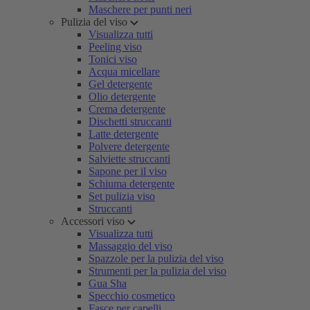
Maschere per punti neri
Pulizia del viso
Visualizza tutti
Peeling viso
Tonici viso
Acqua micellare
Gel detergente
Olio detergente
Crema detergente
Dischetti struccanti
Latte detergente
Polvere detergente
Salviette struccanti
Sapone per il viso
Schiuma detergente
Set pulizia viso
Struccanti
Accessori viso
Visualizza tutti
Massaggio del viso
Spazzole per la pulizia del viso
Strumenti per la pulizia del viso
Gua Sha
Specchio cosmetico
Fasce per capelli