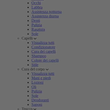
Occhi
Labbra
Assistenza notturna
Assistenza diurna
Denti
Pulizia
Rasatura
Sole
Capelli
Visualizza tutti
Condizionatore
Cura dei capelli
Shampoo
Colore dei capelli
Stile
Cura del corpo
Visualizza tutti
Mani e piedi
Lozioni
Oli
Pulizia
Sole
Deodoranti
Saponi
Trucco