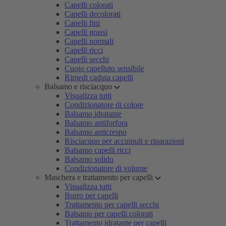
Capelli colorati
Capelli decolorati
Capelli fini
Capelli grassi
Capelli normali
Capelli ricci
Capelli secchi
Cuoio capelluto sensibile
Rimedi caduta capelli
Balsamo e risciacquo
Visualizza tutti
Condizionatore di colore
Balsamo idratante
Balsamo antiforfora
Balsamo anticrespo
Risciacquo per accumuli e riparazioni
Balsamo capelli ricci
Balsamo solido
Condizionatore di volume
Maschera e trattamento per capelli
Visualizza tutti
Burro per capelli
Trattamento per capelli secchi
Balsamo per capelli colorati
Trattamento idratante per capelli