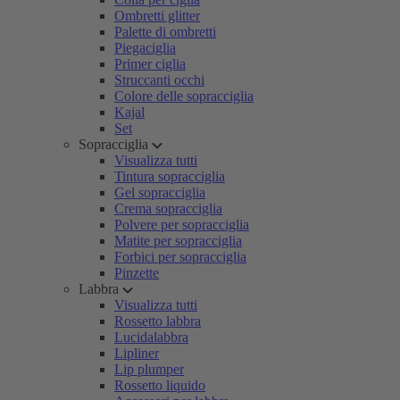
Ombretti glitter
Palette di ombretti
Piegaciglia
Primer ciglia
Struccanti occhi
Colore delle sopracciglia
Kajal
Set
Sopracciglia
Visualizza tutti
Tintura sopracciglia
Gel sopracciglia
Crema sopracciglia
Polvere per sopracciglia
Matite per sopracciglia
Forbici per sopracciglia
Pinzette
Labbra
Visualizza tutti
Rossetto labbra
Lucidalabbra
Lipliner
Lip plumper
Rossetto liquido