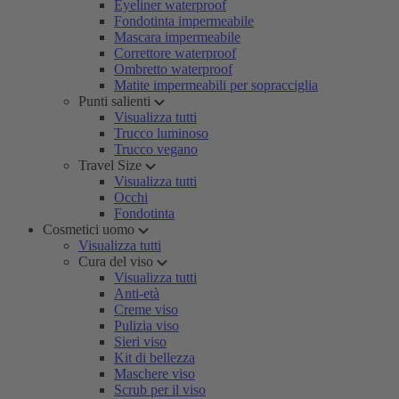
Eyeliner waterproof
Fondotinta impermeabile
Mascara impermeabile
Correttore waterproof
Ombretto waterproof
Matite impermeabili per sopracciglia
Punti salienti
Visualizza tutti
Trucco luminoso
Trucco vegano
Travel Size
Visualizza tutti
Occhi
Fondotinta
Cosmetici uomo
Visualizza tutti
Cura del viso
Visualizza tutti
Anti-età
Creme viso
Pulizia viso
Sieri viso
Kit di bellezza
Maschere viso
Scrub per il viso