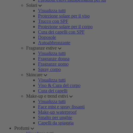
Solari
Visualizza tutti
Protezione solare per il viso
Trucco con SPF
Protezione solare per il corpo
Cura dei capelli con SPF
Doposole
Autoabbronzante
Fragranze estive
Visualizza tutti
Fragranze donna
Fragranze uomo
Spray corpo
Skincare
Visualizza tutti
Viso & Cura del corpo
Cura dei capelli
Make-up e trend estivi
Visualizza tutti
Face mist e spray fissanti
Make-up waterproof
Smalto per unghie
Capelli da spiaggia
Profumi