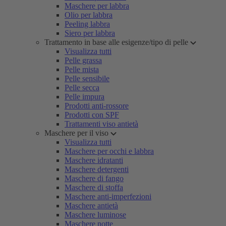
Maschere per labbra
Olio per labbra
Peeling labbra
Siero per labbra
Trattamento in base alle esigenze/tipo di pelle
Visualizza tutti
Pelle grassa
Pelle mista
Pelle sensibile
Pelle secca
Pelle impura
Prodotti anti-rossore
Prodotti con SPF
Trattamenti viso antietà
Maschere per il viso
Visualizza tutti
Maschere per occhi e labbra
Maschere idratanti
Maschere detergenti
Maschere di fango
Maschere di stoffa
Maschere anti-imperfezioni
Maschere antietà
Maschere luminose
Maschere notte