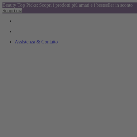
Beauty Top Picks: Scopri i prodotti più amati e i bestseller in sconto
Scopri ora
Assistenza & Contatto