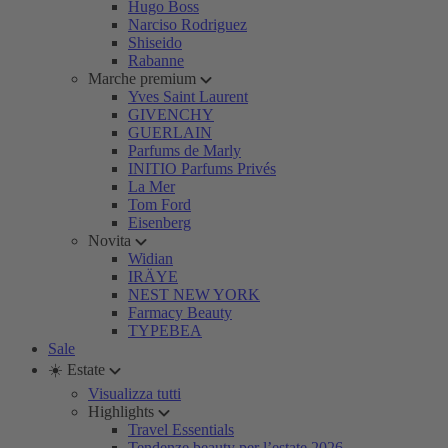
Hugo Boss
Narciso Rodriguez
Shiseido
Rabanne
Marche premium
Yves Saint Laurent
GIVENCHY
GUERLAIN
Parfums de Marly
INITIO Parfums Privés
La Mer
Tom Ford
Eisenberg
Novita
Widian
IRÄYE
NEST NEW YORK
Farmacy Beauty
TYPEBEA
Sale
☀️ Estate
Visualizza tutti
Highlights
Travel Essentials
Tendenze beauty per l’estate 2026