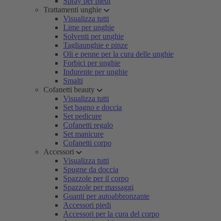
Spray per piedi
Trattamenti unghie
Visualizza tutti
Lime per unghie
Solventi per unghie
Tagliaunghie e pinze
Oli e penne per la cura delle unghie
Forbici per unghie
Indurente per unghie
Smalti
Cofanetti beauty
Visualizza tutti
Set bagno e doccia
Set pedicure
Cofanetti regalo
Set manicure
Cofanetti corpo
Accessori
Visualizza tutti
Spugne da doccia
Spazzole per il corpo
Spazzole per massaggi
Guanti per autoabbronzante
Accessori piedi
Accessori per la cura del corpo