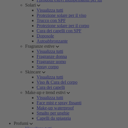
Solari
Visualizza tutti
Protezione solare per il viso
Trucco con SPF
Protezione solare per il corpo
Cura dei capelli con SPF
Doposole
Autoabbronzante
Fragranze estive
Visualizza tutti
Fragranze donna
Fragranze uomo
Spray corpo
Skincare
Visualizza tutti
Viso & Cura del corpo
Cura dei capelli
Make-up e trend estivi
Visualizza tutti
Face mist e spray fissanti
Make-up waterproof
Smalto per unghie
Capelli da spiaggia
Profumi