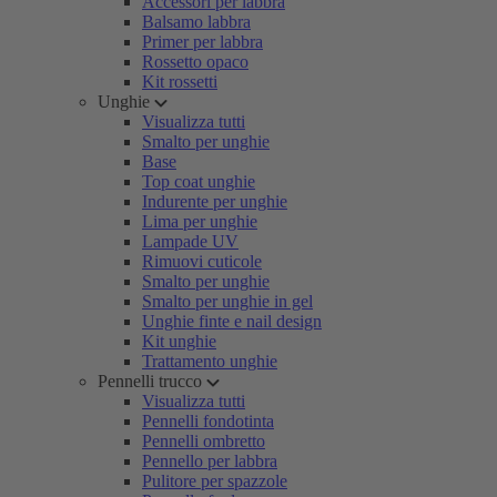
Accessori per labbra
Balsamo labbra
Primer per labbra
Rossetto opaco
Kit rossetti
Unghie
Visualizza tutti
Smalto per unghie
Base
Top coat unghie
Indurente per unghie
Lima per unghie
Lampade UV
Rimuovi cuticole
Smalto per unghie
Smalto per unghie in gel
Unghie finte e nail design
Kit unghie
Trattamento unghie
Pennelli trucco
Visualizza tutti
Pennelli fondotinta
Pennelli ombretto
Pennello per labbra
Pulitore per spazzole