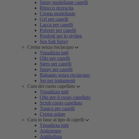
Spray modellante capelli
Ritocco ricrescita
Crema modellante
Gel per capelli
Lacca per capelli
Polvere per capelli
Prodotti per lo styling
Sea Salt Spray
Crema senza risciacquo
Visualizza tutti
Olio per capelli
Siero per capelli
Spray per capelli
Balsamo senza risciacquo
Set per trattamenti
Cura del cuoio capelluto
Visualizza tutti
Olio per il cuoio capelluto
Scrub cuoio capelluto
Tonico per capelli
Crema solare
Cura in base al tipo di capelli
Visualizza tutti
Anticrespo
Antiforfora