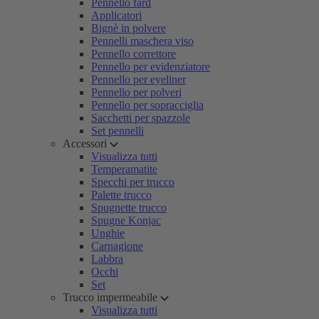
Pennello fard
Applicatori
Bignè in polvere
Pennelli maschera viso
Pennello correttore
Pennello per evidenziatore
Pennello per eyeliner
Pennello per polveri
Pennello per sopracciglia
Sacchetti per spazzole
Set pennelli
Accessori
Visualizza tutti
Temperamatite
Specchi per trucco
Palette trucco
Spugnette trucco
Spugne Konjac
Unghie
Carnagione
Labbra
Occhi
Set
Trucco impermeabile
Visualizza tutti