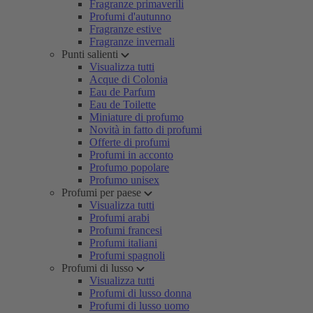
Fragranze primaverili
Profumi d'autunno
Fragranze estive
Fragranze invernali
Punti salienti
Visualizza tutti
Acque di Colonia
Eau de Parfum
Eau de Toilette
Miniature di profumo
Novità in fatto di profumi
Offerte di profumi
Profumi in acconto
Profumo popolare
Profumo unisex
Profumi per paese
Visualizza tutti
Profumi arabi
Profumi francesi
Profumi italiani
Profumi spagnoli
Profumi di lusso
Visualizza tutti
Profumi di lusso donna
Profumi di lusso uomo