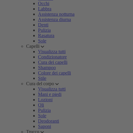
Occhi
Labbra
Assistenza notturna
Assistenza diurna
Denti
Pulizia
Rasatura
Sole
Capelli
Visualizza tutti
Condizionatore
Cura dei capelli
Shampoo
Colore dei capelli
Stile
Cura del corpo
Visualizza tutti
Mani e piedi
Lozioni
Oli
Pulizia
Sole
Deodoranti
Saponi
Trucco