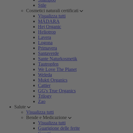
Stile
Cosmetici naturali certificati
Visualizza tutti
MÁDARA
Hej Organic
Heliotrop
Lavera
Logona
Primavera
Santaverde
Sante Naturkosmetik
Tautropfen
We Love The Planet
Weleda
Mukti Organics
Cattier
GG's True Organics
Trilogy
Zao
Salute
Visualizza tutti
Bende e Medicazione
Visualizza tutti
Guarigione delle ferite