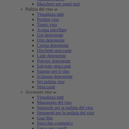
Maschere per punti neri
Pulizia del viso
Visualizza tutti
Peeling viso
Tonici viso
Acqua micellare
Gel detergente
Olio detergente
Crema detergente
Dischetti struccanti
Latte detergente
Polvere detergente
Salviette struccanti
Sapone per il viso
Schiuma detergente
Set pulizia viso
Struccanti
Accessori viso
Visualizza tutti
Massaggio del viso
Spazzole per la pulizia del viso
Strumenti per la pulizia del viso
Gua Sha
Specchio cosmetico
Fasce per capelli