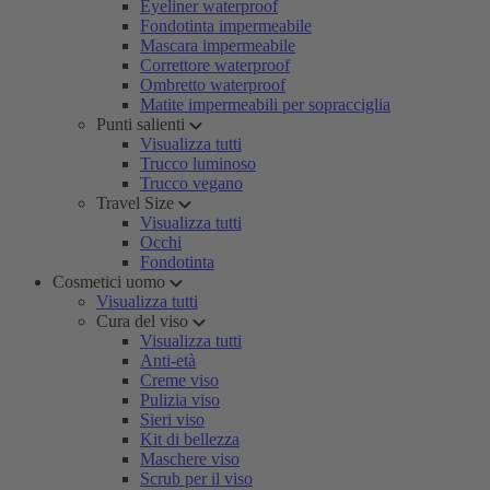
Eyeliner waterproof
Fondotinta impermeabile
Mascara impermeabile
Correttore waterproof
Ombretto waterproof
Matite impermeabili per sopracciglia
Punti salienti
Visualizza tutti
Trucco luminoso
Trucco vegano
Travel Size
Visualizza tutti
Occhi
Fondotinta
Cosmetici uomo
Visualizza tutti
Cura del viso
Visualizza tutti
Anti-età
Creme viso
Pulizia viso
Sieri viso
Kit di bellezza
Maschere viso
Scrub per il viso