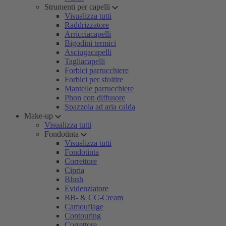
Strumenti per capelli
Visualizza tutti
Raddrizzatore
Arricciacapelli
Bigodini termici
Asciugacapelli
Tagliacapelli
Forbici parrucchiere
Forbici per sfoltire
Mantelle parrucchiere
Phon con diffusore
Spazzola ad aria calda
Make-up
Visualizza tutti
Fondotinta
Visualizza tutti
Fondotinta
Correttore
Cipria
Blush
Evidenziatore
BB- & CC-Cream
Camouflage
Contouring
Correttore