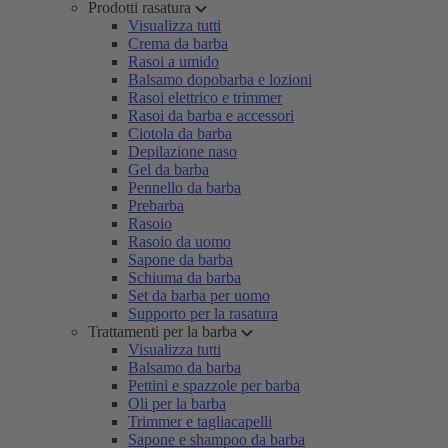
Prodotti rasatura
Visualizza tutti
Crema da barba
Rasoi a umido
Balsamo dopobarba e lozioni
Rasoi elettrico e trimmer
Rasoi da barba e accessori
Ciotola da barba
Depilazione naso
Gel da barba
Pennello da barba
Prebarba
Rasoio
Rasoio da uomo
Sapone da barba
Schiuma da barba
Set da barba per uomo
Supporto per la rasatura
Trattamenti per la barba
Visualizza tutti
Balsamo da barba
Pettini e spazzole per barba
Oli per la barba
Trimmer e tagliacapelli
Sapone e shampoo da barba