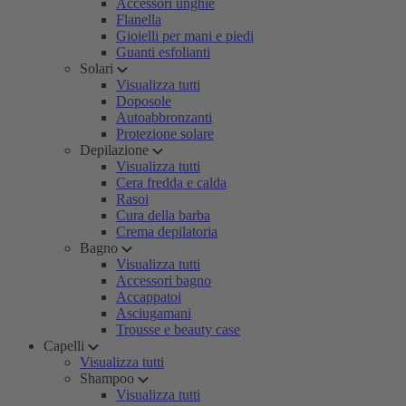
Accessori unghie
Flanella
Gioielli per mani e piedi
Guanti esfolianti
Solari
Visualizza tutti
Doposole
Autoabbronzanti
Protezione solare
Depilazione
Visualizza tutti
Cera fredda e calda
Rasoi
Cura della barba
Crema depilatoria
Bagno
Visualizza tutti
Accessori bagno
Accappatoi
Asciugamani
Trousse e beauty case
Capelli
Visualizza tutti
Shampoo
Visualizza tutti