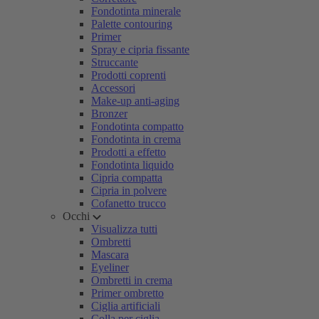
Fondotinta minerale
Palette contouring
Primer
Spray e cipria fissante
Struccante
Prodotti coprenti
Accessori
Make-up anti-aging
Bronzer
Fondotinta compatto
Fondotinta in crema
Prodotti a effetto
Fondotinta liquido
Cipria compatta
Cipria in polvere
Cofanetto trucco
Occhi
Visualizza tutti
Ombretti
Mascara
Eyeliner
Ombretti in crema
Primer ombretto
Ciglia artificiali
Colla per ciglia