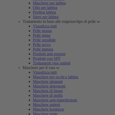
Maschere per labbra
Olio per labbra
Peeling labbra
Siero per labbra
Trattamento in base alle esigenze/tipo di pelle
Visualizza tutti
Pelle grassa
Pelle mista
Pelle sensibile
Pelle secca
Pelle impura
Prodotti anti-rossore
Prodotti con SPF
Trattamenti viso antietà
Maschere per il viso
Visualizza tutti
Maschere per occhi e labbra
Maschere idratanti
Maschere detergenti
Maschere di fango
Maschere di stoffa
Maschere anti-imperfezioni
Maschere antietà
Maschere luminose
Maschere notte