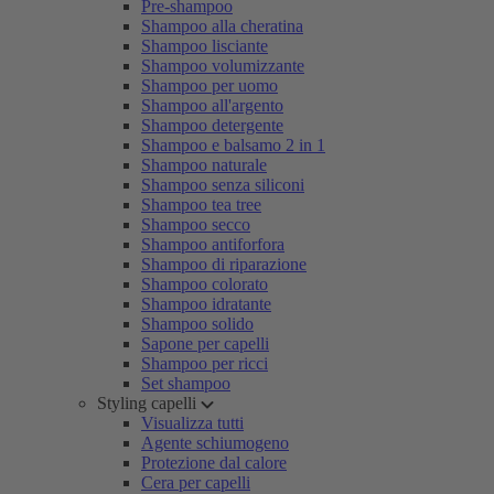
Pre-shampoo
Shampoo alla cheratina
Shampoo lisciante
Shampoo volumizzante
Shampoo per uomo
Shampoo all'argento
Shampoo detergente
Shampoo e balsamo 2 in 1
Shampoo naturale
Shampoo senza siliconi
Shampoo tea tree
Shampoo secco
Shampoo antiforfora
Shampoo di riparazione
Shampoo colorato
Shampoo idratante
Shampoo solido
Sapone per capelli
Shampoo per ricci
Set shampoo
Styling capelli
Visualizza tutti
Agente schiumogeno
Protezione dal calore
Cera per capelli