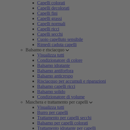
Capelli colorati
Capelli decolorati
Capelli fini
Capelli grassi
Capelli normali
Capelli ricci
Capelli secchi
Cuoio capelluto sensibile
Rimedi caduta capelli
Balsamo e risciacquo
Visualizza tutti
Condizionatore di colore
Balsamo idratante
Balsamo antiforfora
Balsamo anticrespo
Risciacquo per accumuli e riparazioni
Balsamo capelli ricci
Balsamo solido
Condizionatore di volume
Maschera e trattamento per capelli
Visualizza tutti
Burro per capelli
Trattamento per capelli secchi
Balsamo per capelli colorati
Trattamento idratante per capelli