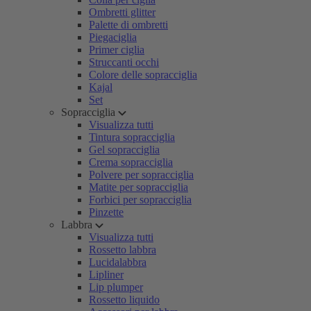
Ombretti glitter
Palette di ombretti
Piegaciglia
Primer ciglia
Struccanti occhi
Colore delle sopracciglia
Kajal
Set
Sopracciglia
Visualizza tutti
Tintura sopracciglia
Gel sopracciglia
Crema sopracciglia
Polvere per sopracciglia
Matite per sopracciglia
Forbici per sopracciglia
Pinzette
Labbra
Visualizza tutti
Rossetto labbra
Lucidalabbra
Lipliner
Lip plumper
Rossetto liquido