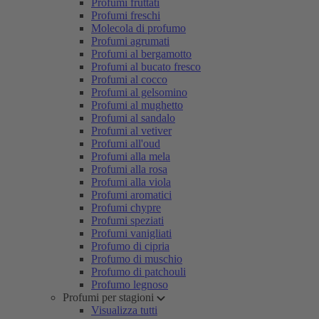
Profumi fruttati
Profumi freschi
Molecola di profumo
Profumi agrumati
Profumi al bergamotto
Profumi al bucato fresco
Profumi al cocco
Profumi al gelsomino
Profumi al mughetto
Profumi al sandalo
Profumi al vetiver
Profumi all'oud
Profumi alla mela
Profumi alla rosa
Profumi alla viola
Profumi aromatici
Profumi chypre
Profumi speziati
Profumi vanigliati
Profumo di cipria
Profumo di muschio
Profumo di patchouli
Profumo legnoso
Profumi per stagioni
Visualizza tutti