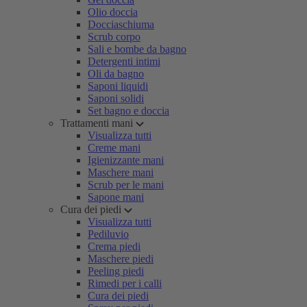
Olio doccia
Docciaschiuma
Scrub corpo
Sali e bombe da bagno
Detergenti intimi
Oli da bagno
Saponi liquidi
Saponi solidi
Set bagno e doccia
Trattamenti mani
Visualizza tutti
Creme mani
Igienizzante mani
Maschere mani
Scrub per le mani
Sapone mani
Cura dei piedi
Visualizza tutti
Pediluvio
Crema piedi
Maschere piedi
Peeling piedi
Rimedi per i calli
Cura dei piedi