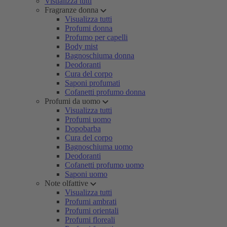
Visualizza tutti
Fragranze donna
Visualizza tutti
Profumi donna
Profumo per capelli
Body mist
Bagnoschiuma donna
Deodoranti
Cura del corpo
Saponi profumati
Cofanetti profumo donna
Profumi da uomo
Visualizza tutti
Profumi uomo
Dopobarba
Cura del corpo
Bagnoschiuma uomo
Deodoranti
Cofanetti profumo uomo
Saponi uomo
Note olfattive
Visualizza tutti
Profumi ambrati
Profumi orientali
Profumi floreali