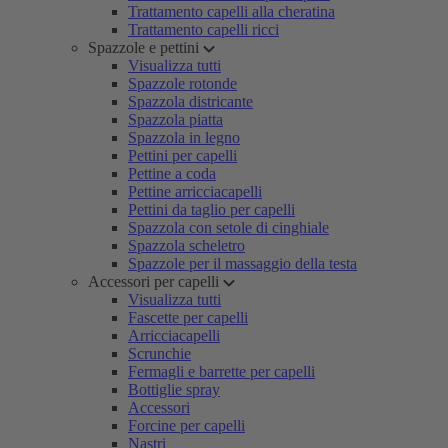
Trattamento capelli alla cheratina
Trattamento capelli ricci
Spazzole e pettini
Visualizza tutti
Spazzole rotonde
Spazzola districante
Spazzola piatta
Spazzola in legno
Pettini per capelli
Pettine a coda
Pettine arricciacapelli
Pettini da taglio per capelli
Spazzola con setole di cinghiale
Spazzola scheletro
Spazzole per il massaggio della testa
Accessori per capelli
Visualizza tutti
Fascette per capelli
Arricciacapelli
Scrunchie
Fermagli e barrette per capelli
Bottiglie spray
Accessori
Forcine per capelli
Nastri