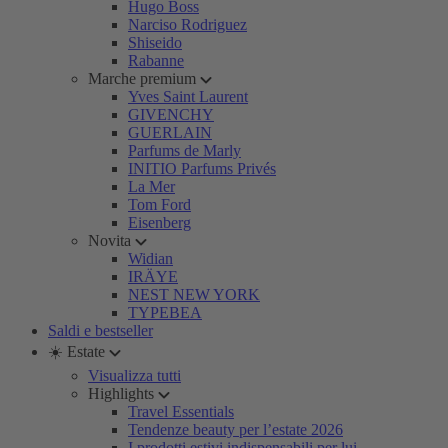
Hugo Boss
Narciso Rodriguez
Shiseido
Rabanne
Marche premium
Yves Saint Laurent
GIVENCHY
GUERLAIN
Parfums de Marly
INITIO Parfums Privés
La Mer
Tom Ford
Eisenberg
Novita
Widian
IRÄYE
NEST NEW YORK
TYPEBEA
Saldi e bestseller
☀️ Estate
Visualizza tutti
Highlights
Travel Essentials
Tendenze beauty per l’estate 2026
I prodotti estivi indispensabili per lui