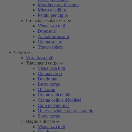
Maschere per il sonno
Micro needling
Pettini per ciglia
Protezione solare viso
Visualizza tutti
Doposole
Autoabbronzanti
Crema solare
Trucco solare
Corpo
Visualizza tutti
Trattamenti corpo
Visualizza tutti
Crema corpo
Deodoranti
Burro corpo
Oli corpo
Creme anticellulite
Crema collo e décolleté
Cura dell'intimità
Oli essenziali e per massaggio
Spray corpo
Bagno e doccia
Visualizza tutti
Gel doccia