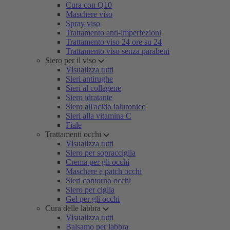
Cura con Q10
Maschere viso
Spray viso
Trattamento anti-imperfezioni
Trattamento viso 24 ore su 24
Trattamento viso senza parabeni
Siero per il viso
Visualizza tutti
Sieri antirughe
Sieri al collagene
Siero idratante
Siero all'acido ialuronico
Sieri alla vitamina C
Fiale
Trattamenti occhi
Visualizza tutti
Siero per sopracciglia
Crema per gli occhi
Maschere e patch occhi
Sieri contorno occhi
Siero per ciglia
Gel per gli occhi
Cura delle labbra
Visualizza tutti
Balsamo per labbra