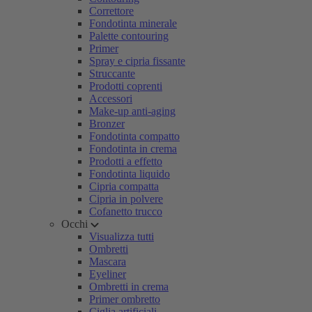
Correttore
Fondotinta minerale
Palette contouring
Primer
Spray e cipria fissante
Struccante
Prodotti coprenti
Accessori
Make-up anti-aging
Bronzer
Fondotinta compatto
Fondotinta in crema
Prodotti a effetto
Fondotinta liquido
Cipria compatta
Cipria in polvere
Cofanetto trucco
Occhi
Visualizza tutti
Ombretti
Mascara
Eyeliner
Ombretti in crema
Primer ombretto
Ciglia artificiali