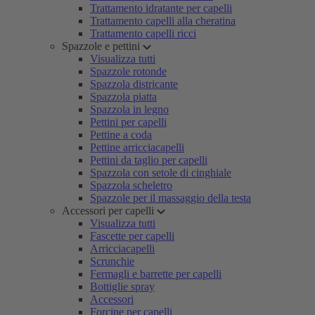
Trattamento idratante per capelli
Trattamento capelli alla cheratina
Trattamento capelli ricci
Spazzole e pettini
Visualizza tutti
Spazzole rotonde
Spazzola districante
Spazzola piatta
Spazzola in legno
Pettini per capelli
Pettine a coda
Pettine arricciacapelli
Pettini da taglio per capelli
Spazzola con setole di cinghiale
Spazzola scheletro
Spazzole per il massaggio della testa
Accessori per capelli
Visualizza tutti
Fascette per capelli
Arricciacapelli
Scrunchie
Fermagli e barrette per capelli
Bottiglie spray
Accessori
Forcine per capelli