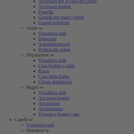
Accessori per la cura del corpo
Accessori unghie
Flanella
Gioielli per mani e piedi
Guanti esfolianti
Solari
Visualizza tutti
Doposole
Autoabbronzanti
Protezione solare
Depilazione
Visualizza tutti
Cera fredda e calda
Rasoi
Cura della barba
Crema depilatoria
Bagno
Visualizza tutti
Accessori bagno
Accappatoi
Asciugamani
Trousse e beauty case
Capelli
Visualizza tutti
Shampoo