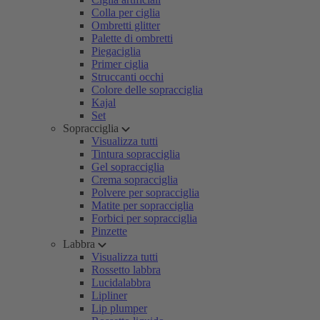
Colla per ciglia
Ombretti glitter
Palette di ombretti
Piegaciglia
Primer ciglia
Struccanti occhi
Colore delle sopracciglia
Kajal
Set
Sopracciglia
Visualizza tutti
Tintura sopracciglia
Gel sopracciglia
Crema sopracciglia
Polvere per sopracciglia
Matite per sopracciglia
Forbici per sopracciglia
Pinzette
Labbra
Visualizza tutti
Rossetto labbra
Lucidalabbra
Lipliner
Lip plumper