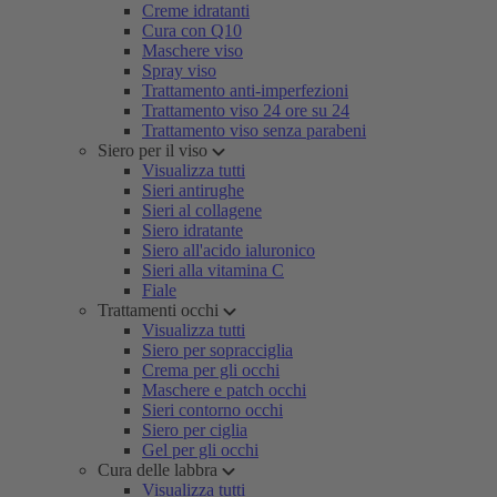
Creme idratanti
Cura con Q10
Maschere viso
Spray viso
Trattamento anti-imperfezioni
Trattamento viso 24 ore su 24
Trattamento viso senza parabeni
Siero per il viso
Visualizza tutti
Sieri antirughe
Sieri al collagene
Siero idratante
Siero all'acido ialuronico
Sieri alla vitamina C
Fiale
Trattamenti occhi
Visualizza tutti
Siero per sopracciglia
Crema per gli occhi
Maschere e patch occhi
Sieri contorno occhi
Siero per ciglia
Gel per gli occhi
Cura delle labbra
Visualizza tutti