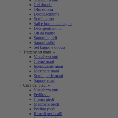
Gel doccia
Olio doccia
Docciaschiuma
Scrub corpo
Sali e bombe da bagno
Detergenti intimi
Oli da bagno
Saponi liquidi
Saponi solidi
Set bagno e doccia
Trattamenti mani
Visualizza tutti
Creme mani
Igienizzante mani
Maschere mani
Scrub per le mani
Sapone mani
Cura dei piedi
Visualizza tutti
Pediluvio
Crema piedi
Maschere piedi
Peeling piedi
Rimedi per i calli