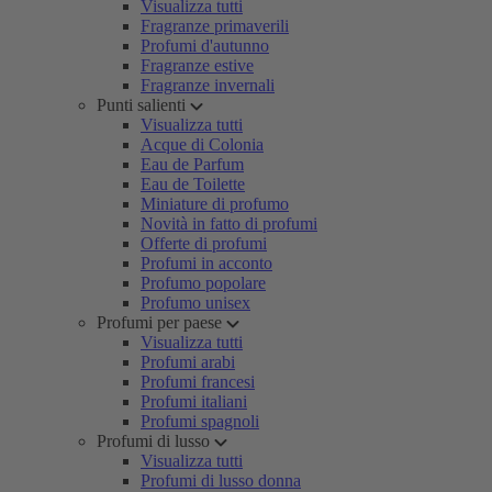
Visualizza tutti
Fragranze primaverili
Profumi d'autunno
Fragranze estive
Fragranze invernali
Punti salienti
Visualizza tutti
Acque di Colonia
Eau de Parfum
Eau de Toilette
Miniature di profumo
Novità in fatto di profumi
Offerte di profumi
Profumi in acconto
Profumo popolare
Profumo unisex
Profumi per paese
Visualizza tutti
Profumi arabi
Profumi francesi
Profumi italiani
Profumi spagnoli
Profumi di lusso
Visualizza tutti
Profumi di lusso donna