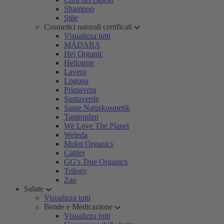
Shampoo
Stile
Cosmetici naturali certificati
Visualizza tutti
MÁDARA
Hej Organic
Heliotrop
Lavera
Logona
Primavera
Santaverde
Sante Naturkosmetik
Tautropfen
We Love The Planet
Weleda
Mukti Organics
Cattier
GG's True Organics
Trilogy
Zao
Salute
Visualizza tutti
Bende e Medicazione
Visualizza tutti