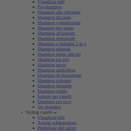
Visualizza tutti
Pre-shampoo
Shampoo alla cheratina
Shampoo lisciante
Shampoo volumizzante
Shampoo per uomo
Shampoo all'argento
Shampoo detergente
Shampoo e balsamo 2 in 1
Shampoo naturale
Shampoo senza siliconi
Shampoo tea tree
Shampoo secco
Shampoo antiforfora
Shampoo di riparazione
Shampoo colorato
Shampoo idratante
Shampoo solido
Sapone per capelli
Shampoo per ricci
Set shampoo
Styling capelli
Visualizza tutti
Agente schiumogeno
Protezione dal calore