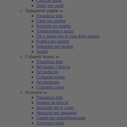
Cura dei piedi
Spray per piedi
Trattamenti unghie
Visualizza tutti
Lime per unghie
Solventi per unghie
Tagliaunghie e pinze
Oli e penne per la cura delle unghie
Forbici per unghie
Indurente per unghie
Smalti
Cofanetti beauty
Visualizza tutti
Set bagno e doccia
Set pedicure
Cofanetti regalo
Set manicure
Cofanetti corpo
Accessori
Visualizza tutti
Spugne da doccia
Spazzole per il corpo
Spazzole per massaggi
Guanti per autoabbronzante
Accessori piedi