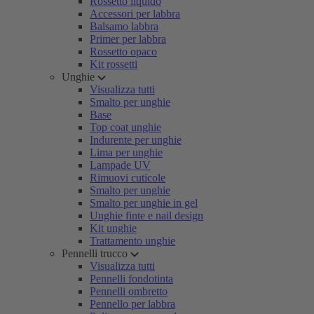
Rossetto liquido
Accessori per labbra
Balsamo labbra
Primer per labbra
Rossetto opaco
Kit rossetti
Unghie
Visualizza tutti
Smalto per unghie
Base
Top coat unghie
Indurente per unghie
Lima per unghie
Lampade UV
Rimuovi cuticole
Smalto per unghie
Smalto per unghie in gel
Unghie finte e nail design
Kit unghie
Trattamento unghie
Pennelli trucco
Visualizza tutti
Pennelli fondotinta
Pennelli ombretto
Pennello per labbra