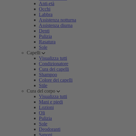
Anti-età
Occhi
Labbra
Assistenza notturna
Assistenza diurna
Denti
Pulizia
Rasatura
Sole
Capelli
Visualizza tutti
Condizionatore
Cura dei capelli
Shampoo
Colore dei capelli
Stile
Cura del corpo
Visualizza tutti
Mani e piedi
Lozioni
Oli
Pulizia
Sole
Deodoranti
Saponi