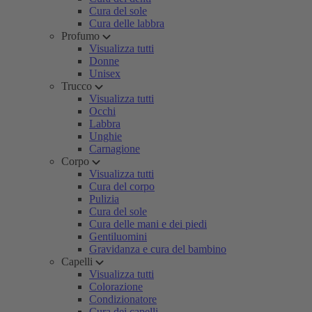
Cura del sole
Cura delle labbra
Profumo
Visualizza tutti
Donne
Unisex
Trucco
Visualizza tutti
Occhi
Labbra
Unghie
Carnagione
Corpo
Visualizza tutti
Cura del corpo
Pulizia
Cura del sole
Cura delle mani e dei piedi
Gentiluomini
Gravidanza e cura del bambino
Capelli
Visualizza tutti
Colorazione
Condizionatore
Cura dei capelli