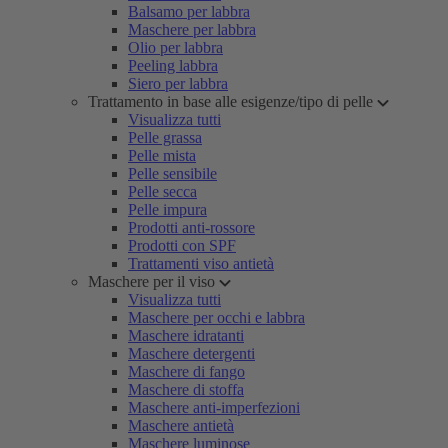
Balsamo per labbra
Maschere per labbra
Olio per labbra
Peeling labbra
Siero per labbra
Trattamento in base alle esigenze/tipo di pelle
Visualizza tutti
Pelle grassa
Pelle mista
Pelle sensibile
Pelle secca
Pelle impura
Prodotti anti-rossore
Prodotti con SPF
Trattamenti viso antietà
Maschere per il viso
Visualizza tutti
Maschere per occhi e labbra
Maschere idratanti
Maschere detergenti
Maschere di fango
Maschere di stoffa
Maschere anti-imperfezioni
Maschere antietà
Maschere luminose