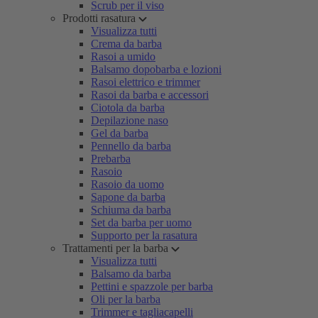
Scrub per il viso
Prodotti rasatura
Visualizza tutti
Crema da barba
Rasoi a umido
Balsamo dopobarba e lozioni
Rasoi elettrico e trimmer
Rasoi da barba e accessori
Ciotola da barba
Depilazione naso
Gel da barba
Pennello da barba
Prebarba
Rasoio
Rasoio da uomo
Sapone da barba
Schiuma da barba
Set da barba per uomo
Supporto per la rasatura
Trattamenti per la barba
Visualizza tutti
Balsamo da barba
Pettini e spazzole per barba
Oli per la barba
Trimmer e tagliacapelli