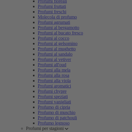
Profumi floreali
Profumi fruttati
Profumi freschi
Molecola di profumo
Profumi agrumati
Profumi al bergamotto
Profumi al bucato fresco
Profumi al cocco
Profumi al gelsomino
Profumi al mughetto
Profumi al sandalo
Profumi al vetiver
Profumi all'oud
Profumi alla mela
Profumi alla rosa
Profumi alla viola
Profumi aromatici
Profumi chypre
Profumi speziati
Profumi vanigliati
Profumo di cipria
Profumo di muschio
Profumo di patchouli
Profumo legnoso
Profumi per stagioni