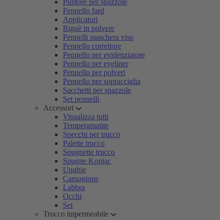
Pulitore per spazzole
Pennello fard
Applicatori
Bignè in polvere
Pennelli maschera viso
Pennello correttore
Pennello per evidenziatore
Pennello per eyeliner
Pennello per polveri
Pennello per sopracciglia
Sacchetti per spazzole
Set pennelli
Accessori
Visualizza tutti
Temperamatite
Specchi per trucco
Palette trucco
Spugnette trucco
Spugne Konjac
Unghie
Carnagione
Labbra
Occhi
Set
Trucco impermeabile