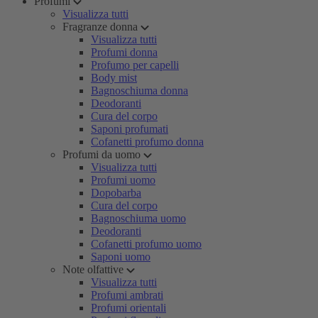
Profumi
Visualizza tutti
Fragranze donna
Visualizza tutti
Profumi donna
Profumo per capelli
Body mist
Bagnoschiuma donna
Deodoranti
Cura del corpo
Saponi profumati
Cofanetti profumo donna
Profumi da uomo
Visualizza tutti
Profumi uomo
Dopobarba
Cura del corpo
Bagnoschiuma uomo
Deodoranti
Cofanetti profumo uomo
Saponi uomo
Note olfattive
Visualizza tutti
Profumi ambrati
Profumi orientali