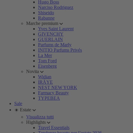
Hugo Boss
Narciso Rodriguez
Shiseido
Rabanne
Marche premium
Yves Saint Laurent
GIVENCHY
GUERLAIN
Parfums de Marly
INITIO Parfums Privés
La Mer
Tom Ford
Eisenberg
Novita
Widian
IRÄYE
NEST NEW YORK
Farmacy Beauty
TYPEBEA
Sale
☀️ Estate
Visualizza tutti
Highlights
Travel Essentials
Tendenze beauty per l’estate 2026