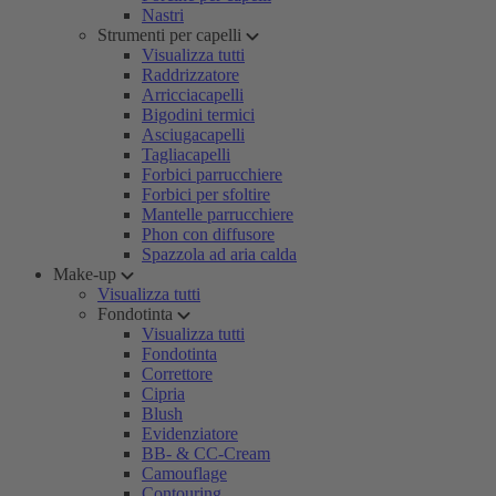
Nastri
Strumenti per capelli
Visualizza tutti
Raddrizzatore
Arricciacapelli
Bigodini termici
Asciugacapelli
Tagliacapelli
Forbici parrucchiere
Forbici per sfoltire
Mantelle parrucchiere
Phon con diffusore
Spazzola ad aria calda
Make-up
Visualizza tutti
Fondotinta
Visualizza tutti
Fondotinta
Correttore
Cipria
Blush
Evidenziatore
BB- & CC-Cream
Camouflage
Contouring