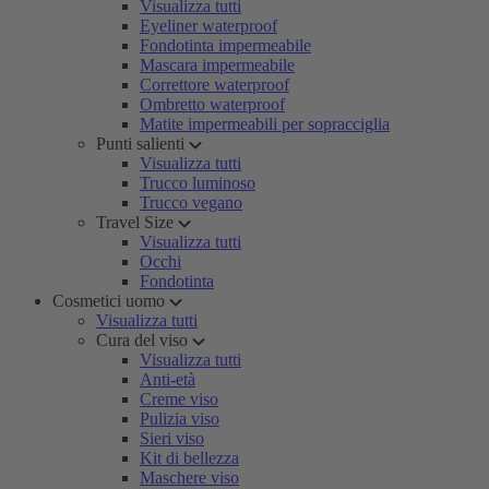
Visualizza tutti
Eyeliner waterproof
Fondotinta impermeabile
Mascara impermeabile
Correttore waterproof
Ombretto waterproof
Matite impermeabili per sopracciglia
Punti salienti
Visualizza tutti
Trucco luminoso
Trucco vegano
Travel Size
Visualizza tutti
Occhi
Fondotinta
Cosmetici uomo
Visualizza tutti
Cura del viso
Visualizza tutti
Anti-età
Creme viso
Pulizia viso
Sieri viso
Kit di bellezza
Maschere viso