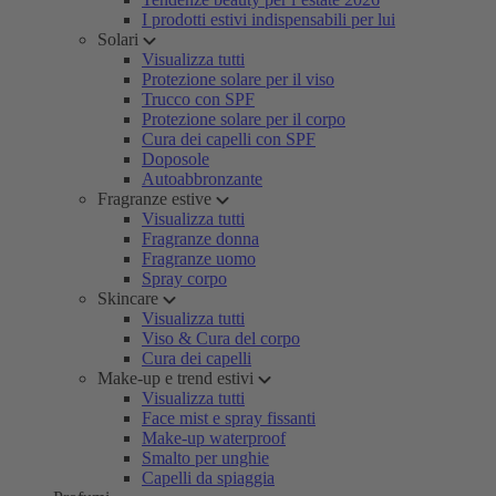
I prodotti estivi indispensabili per lui
Solari
Visualizza tutti
Protezione solare per il viso
Trucco con SPF
Protezione solare per il corpo
Cura dei capelli con SPF
Doposole
Autoabbronzante
Fragranze estive
Visualizza tutti
Fragranze donna
Fragranze uomo
Spray corpo
Skincare
Visualizza tutti
Viso & Cura del corpo
Cura dei capelli
Make-up e trend estivi
Visualizza tutti
Face mist e spray fissanti
Make-up waterproof
Smalto per unghie
Capelli da spiaggia