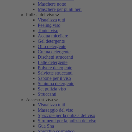
Maschere notte
Maschere per punti neri
Pulizia del viso
Visualizza tutti
Peeling viso
Tonici viso
Acqua micellare
Gel detergente
Olio detergente
Crema detergente
Dischetti struccanti
Latte detergente
Polvere detergente
Salviette struccanti
Sapone per il viso
Schiuma detergente
Set pulizia viso
Struccanti
Accessori viso
Visualizza tutti
Massaggio del viso
Spazzole per la pulizia del viso
Strumenti per la pulizia del viso
Gua Sha
Specchio cosmetico