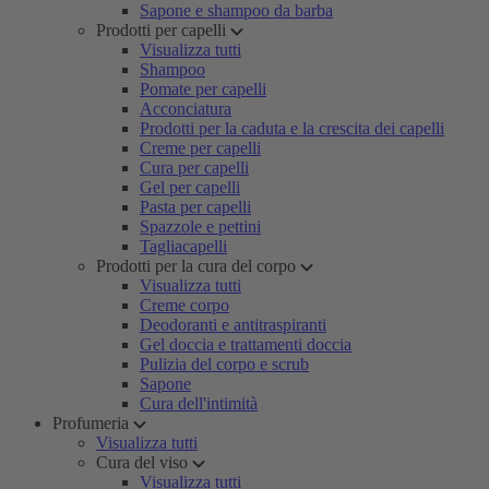
Sapone e shampoo da barba
Prodotti per capelli
Visualizza tutti
Shampoo
Pomate per capelli
Acconciatura
Prodotti per la caduta e la crescita dei capelli
Creme per capelli
Cura per capelli
Gel per capelli
Pasta per capelli
Spazzole e pettini
Tagliacapelli
Prodotti per la cura del corpo
Visualizza tutti
Creme corpo
Deodoranti e antitraspiranti
Gel doccia e trattamenti doccia
Pulizia del corpo e scrub
Sapone
Cura dell'intimità
Profumeria
Visualizza tutti
Cura del viso
Visualizza tutti