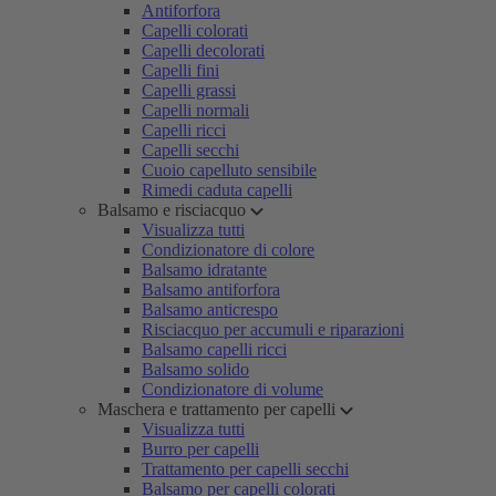
Antiforfora
Capelli colorati
Capelli decolorati
Capelli fini
Capelli grassi
Capelli normali
Capelli ricci
Capelli secchi
Cuoio capelluto sensibile
Rimedi caduta capelli
Balsamo e risciacquo
Visualizza tutti
Condizionatore di colore
Balsamo idratante
Balsamo antiforfora
Balsamo anticrespo
Risciacquo per accumuli e riparazioni
Balsamo capelli ricci
Balsamo solido
Condizionatore di volume
Maschera e trattamento per capelli
Visualizza tutti
Burro per capelli
Trattamento per capelli secchi
Balsamo per capelli colorati