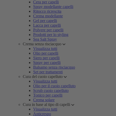
Cera per capelli
Spray modellante capelli
Ritocco ricrescita
Crema modellante
Gel per capelli
Lacca per capelli
Polvere per capelli
Prodotti per lo styling
Sea Salt Spray
Crema senza risciacquo
Visualizza tutti
Olio per capelli
Siero per capelli
Spray per capelli
Balsamo senza risciacquo
Set per trattamenti
Cura del cuoio capelluto
Visualizza tutti
Olio per il cuoio capelluto
Scrub cuoio capelluto
Tonico per capelli
Crema solare
Cura in base al tipo di capelli
Visualizza tutti
Anticrespo