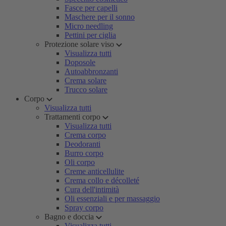
Fasce per capelli
Maschere per il sonno
Micro needling
Pettini per ciglia
Protezione solare viso
Visualizza tutti
Doposole
Autoabbronzanti
Crema solare
Trucco solare
Corpo
Visualizza tutti
Trattamenti corpo
Visualizza tutti
Crema corpo
Deodoranti
Burro corpo
Oli corpo
Creme anticellulite
Crema collo e décolleté
Cura dell'intimità
Oli essenziali e per massaggio
Spray corpo
Bagno e doccia
Visualizza tutti