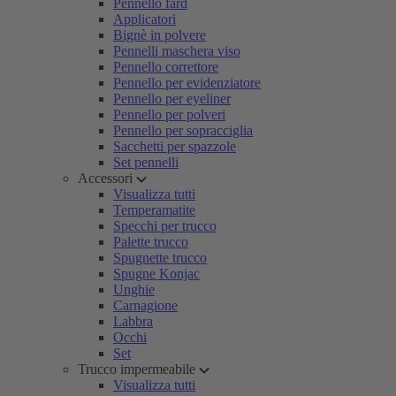
Pennello fard
Applicatori
Bignè in polvere
Pennelli maschera viso
Pennello correttore
Pennello per evidenziatore
Pennello per eyeliner
Pennello per polveri
Pennello per sopracciglia
Sacchetti per spazzole
Set pennelli
Accessori
Visualizza tutti
Temperamatite
Specchi per trucco
Palette trucco
Spugnette trucco
Spugne Konjac
Unghie
Carnagione
Labbra
Occhi
Set
Trucco impermeabile
Visualizza tutti