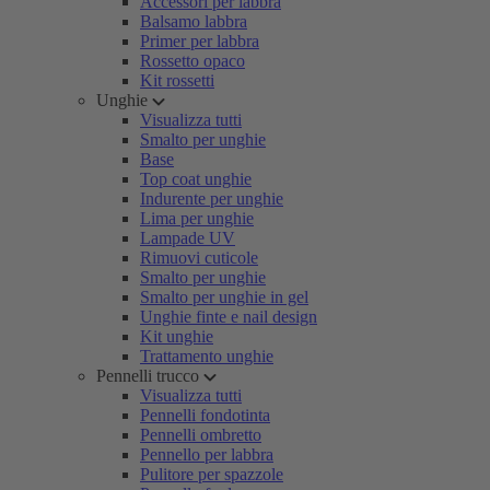
Accessori per labbra
Balsamo labbra
Primer per labbra
Rossetto opaco
Kit rossetti
Unghie
Visualizza tutti
Smalto per unghie
Base
Top coat unghie
Indurente per unghie
Lima per unghie
Lampade UV
Rimuovi cuticole
Smalto per unghie
Smalto per unghie in gel
Unghie finte e nail design
Kit unghie
Trattamento unghie
Pennelli trucco
Visualizza tutti
Pennelli fondotinta
Pennelli ombretto
Pennello per labbra
Pulitore per spazzole