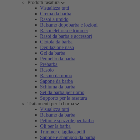
Prodotti rasatura
Visualizza tutti
Crema da barba
Rasoi a umido
Balsamo dopobarba e lozioni
Rasoi elettrico e trimmer
Rasoi da barba e accessori
Ciotola da barba
Depilazione naso
Gel da barba
Pennello da barba
Prebarba
Rasoio
Rasoio da uomo
Sapone da barba
Schiuma da barba
Set da barba per uomo
Supporto per la rasatura
Trattamenti per la barba
Visualizza tutti
Balsamo da barba
Pettini e spazzole per barba
Oli per la barba
Trimmer e tagliacapelli
Sapone e shampoo da barba