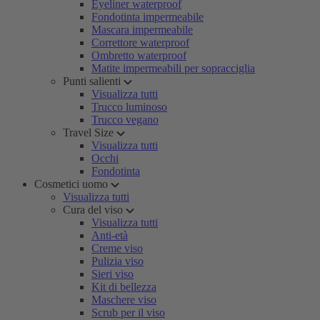
Eyeliner waterproof
Fondotinta impermeabile
Mascara impermeabile
Correttore waterproof
Ombretto waterproof
Matite impermeabili per sopracciglia
Punti salienti
Visualizza tutti
Trucco luminoso
Trucco vegano
Travel Size
Visualizza tutti
Occhi
Fondotinta
Cosmetici uomo
Visualizza tutti
Cura del viso
Visualizza tutti
Anti-età
Creme viso
Pulizia viso
Sieri viso
Kit di bellezza
Maschere viso
Scrub per il viso