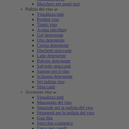
Maschere per punti neri
Pulizia del viso
Visualizza tutti
Peeling viso
Tonici viso
Acqua micellare
Gel detergente
Olio detergente
Crema detergente
Dischetti struccanti
Latte detergente
Polvere detergente
Salviette struccanti
Sapone per il viso
Schiuma detergente
Set pulizia viso
Struccanti
Accessori viso
Visualizza tutti
Massaggio del viso
Spazzole per la pulizia del viso
Strumenti per la pulizia del viso
Gua Sha
Specchio cosmetico
Fasce per capelli