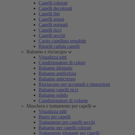
Capelli colorati
Capelli decolorati
Capelli fini
Capelli grassi
Capelli normali
Capelli ricci
Capelli secchi
Cuoio capelluto sensibile
Rimedi caduta capelli
Balsamo e risciacquo
Visualizza tutti
Condizionatore di colore
Balsamo idratante
Balsamo antiforfora
Balsamo anticrespo
Risciacquo per accumuli e riparazioni
Balsamo capelli ricci
Balsamo solido
Condizionatore di volume
Maschera e trattamento per capelli
Visualizza tutti
Burro per capelli
Trattamento per capelli secchi
Balsamo per capelli colorati
Trattamento idratante per capelli