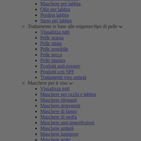
Maschere per labbra
Olio per labbra
Peeling labbra
Siero per labbra
Trattamento in base alle esigenze/tipo di pelle
Visualizza tutti
Pelle grassa
Pelle mista
Pelle sensibile
Pelle secca
Pelle impura
Prodotti anti-rossore
Prodotti con SPF
Trattamenti viso antietà
Maschere per il viso
Visualizza tutti
Maschere per occhi e labbra
Maschere idratanti
Maschere detergenti
Maschere di fango
Maschere di stoffa
Maschere anti-imperfezioni
Maschere antietà
Maschere luminose
Maschere notte