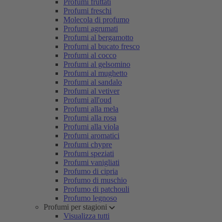
Profumi fruttati
Profumi freschi
Molecola di profumo
Profumi agrumati
Profumi al bergamotto
Profumi al bucato fresco
Profumi al cocco
Profumi al gelsomino
Profumi al mughetto
Profumi al sandalo
Profumi al vetiver
Profumi all'oud
Profumi alla mela
Profumi alla rosa
Profumi alla viola
Profumi aromatici
Profumi chypre
Profumi speziati
Profumi vanigliati
Profumo di cipria
Profumo di muschio
Profumo di patchouli
Profumo legnoso
Profumi per stagioni
Visualizza tutti