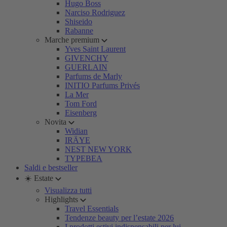
Hugo Boss
Narciso Rodriguez
Shiseido
Rabanne
Marche premium
Yves Saint Laurent
GIVENCHY
GUERLAIN
Parfums de Marly
INITIO Parfums Privés
La Mer
Tom Ford
Eisenberg
Novita
Widian
IRÄYE
NEST NEW YORK
TYPEBEA
Saldi e bestseller
☀️ Estate
Visualizza tutti
Highlights
Travel Essentials
Tendenze beauty per l’estate 2026
I prodotti estivi indispensabili per lui