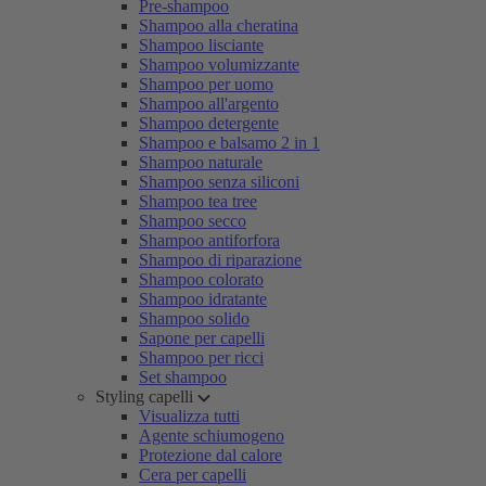
Pre-shampoo
Shampoo alla cheratina
Shampoo lisciante
Shampoo volumizzante
Shampoo per uomo
Shampoo all'argento
Shampoo detergente
Shampoo e balsamo 2 in 1
Shampoo naturale
Shampoo senza siliconi
Shampoo tea tree
Shampoo secco
Shampoo antiforfora
Shampoo di riparazione
Shampoo colorato
Shampoo idratante
Shampoo solido
Sapone per capelli
Shampoo per ricci
Set shampoo
Styling capelli
Visualizza tutti
Agente schiumogeno
Protezione dal calore
Cera per capelli