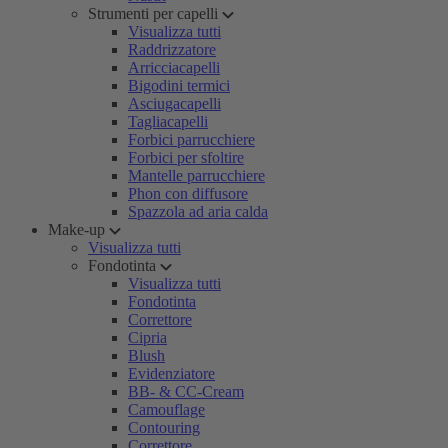
Strumenti per capelli
Visualizza tutti
Raddrizzatore
Arricciacapelli
Bigodini termici
Asciugacapelli
Tagliacapelli
Forbici parrucchiere
Forbici per sfoltire
Mantelle parrucchiere
Phon con diffusore
Spazzola ad aria calda
Make-up
Visualizza tutti
Fondotinta
Visualizza tutti
Fondotinta
Correttore
Cipria
Blush
Evidenziatore
BB- & CC-Cream
Camouflage
Contouring
Correttore