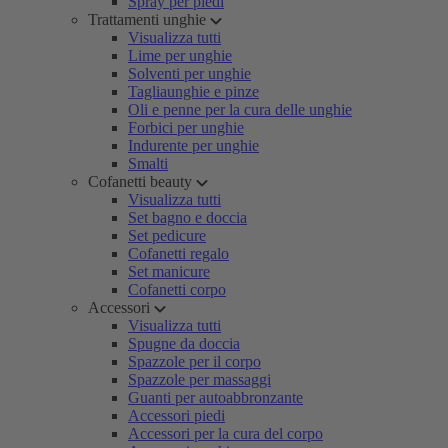
Spray per piedi
Trattamenti unghie
Visualizza tutti
Lime per unghie
Solventi per unghie
Tagliaunghie e pinze
Oli e penne per la cura delle unghie
Forbici per unghie
Indurente per unghie
Smalti
Cofanetti beauty
Visualizza tutti
Set bagno e doccia
Set pedicure
Cofanetti regalo
Set manicure
Cofanetti corpo
Accessori
Visualizza tutti
Spugne da doccia
Spazzole per il corpo
Spazzole per massaggi
Guanti per autoabbronzante
Accessori piedi
Accessori per la cura del corpo