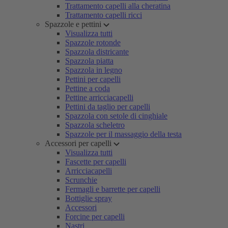
Trattamento capelli alla cheratina
Trattamento capelli ricci
Spazzole e pettini
Visualizza tutti
Spazzole rotonde
Spazzola districante
Spazzola piatta
Spazzola in legno
Pettini per capelli
Pettine a coda
Pettine arricciacapelli
Pettini da taglio per capelli
Spazzola con setole di cinghiale
Spazzola scheletro
Spazzole per il massaggio della testa
Accessori per capelli
Visualizza tutti
Fascette per capelli
Arricciacapelli
Scrunchie
Fermagli e barrette per capelli
Bottiglie spray
Accessori
Forcine per capelli
Nastri