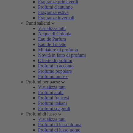
Fragranze primaverili
Profumi d'autunno
Fragranze estive
Fragranze invernali
Punti salienti
Visualizza tutti
Acque di Colonia
Eau de Parfum
Eau de Toilette
Miniature di profumo
Novità in fatto di profumi
Offerte di profumi
Profumi in acconto
Profumo popolare
Profumo unisex
Profumi per paese
Visualizza tutti
Profumi arabi
Profumi francesi
Profumi italiani
Profumi spagnoli
Profumi di lusso
Visualizza tutti
Profumi di lusso donna
Profumi di lusso uomo