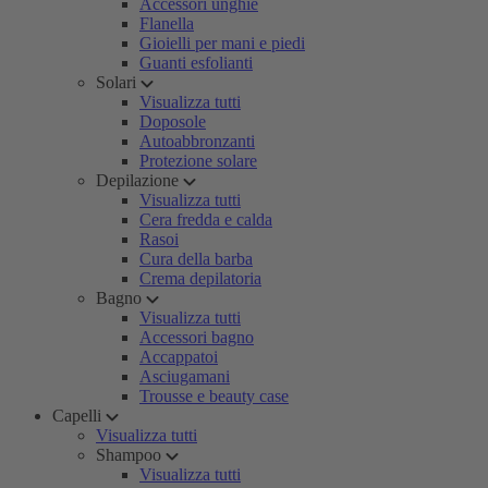
Accessori unghie
Flanella
Gioielli per mani e piedi
Guanti esfolianti
Solari
Visualizza tutti
Doposole
Autoabbronzanti
Protezione solare
Depilazione
Visualizza tutti
Cera fredda e calda
Rasoi
Cura della barba
Crema depilatoria
Bagno
Visualizza tutti
Accessori bagno
Accappatoi
Asciugamani
Trousse e beauty case
Capelli
Visualizza tutti
Shampoo
Visualizza tutti