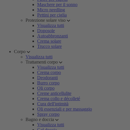
Maschere per il sonno
Micro needling
Pettini per ciglia
Protezione solare viso
Visualizza tutti
Doposole
Autoabbronzanti
Crema solare
Trucco solare
Corpo
Visualizza tutti
Trattamenti corpo
Visualizza tutti
Crema corpo
Deodoranti
Burro corpo
Oli corpo
Creme anticellulite
Crema collo e décolleté
Cura dell'intimità
Oli essenziali e per massaggio
Spray corpo
Bagno e doccia
Visualizza tutti
Gel doccia