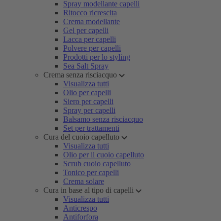
Spray modellante capelli
Ritocco ricrescita
Crema modellante
Gel per capelli
Lacca per capelli
Polvere per capelli
Prodotti per lo styling
Sea Salt Spray
Crema senza risciacquo
Visualizza tutti
Olio per capelli
Siero per capelli
Spray per capelli
Balsamo senza risciacquo
Set per trattamenti
Cura del cuoio capelluto
Visualizza tutti
Olio per il cuoio capelluto
Scrub cuoio capelluto
Tonico per capelli
Crema solare
Cura in base al tipo di capelli
Visualizza tutti
Anticrespo
Antiforfora