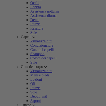
Occhi
Labbra
Assistenza notturna
Assistenza diurna
Denti
Pulizia
Rasatura
Sole
Capelli
Visualizza tutti
Condizionatore
Cura dei capelli
Shampoo
Colore dei capelli
Stile
Cura del corpo
Visualizza tutti
Mani e piedi
Lozioni
Oli
Pulizia
Sole
Deodoranti
Saponi
Trucco