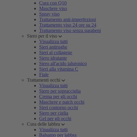
Cura con Q10
Maschere viso
Spray viso
Trattamento anti-imperfezioni
Trattamento viso 24 ore su 24
Trattamento viso senza parabeni
Siero per il viso
Visualizza tutti
Sieri antirughe
Sieri al collagene
Siero idratante
Siero all'acido ialuronico
Sieri alla vitamina C
Fiale
Trattamenti occhi
Visualizza tutti
Siero per sopracciglia
Crema per gli occhi
Maschere e patch occhi
Sieri contorno occhi
Siero per ciglia
Gel per gli occhi
Cura delle labbra
Visualizza tutti
Balsamo per labbra