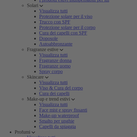
Solari
Visualizza tutti
Protezione solare per il viso
Trucco con SPF
Protezione solare per il corpo
Cura dei capelli con SPF
Doposole
Autoabbronzante
Fragranze estive
Visualizza tutti
Fragranze donna
Fragranze uomo
Spray corpo
Skincare
Visualizza tutti
Viso & Cura del corpo
Cura dei capelli
Make-up e trend estivi
Visualizza tutti
Face mist e spray fissanti
Make-up waterproof
Smalto per unghie
Capelli da spiaggia
Profumi