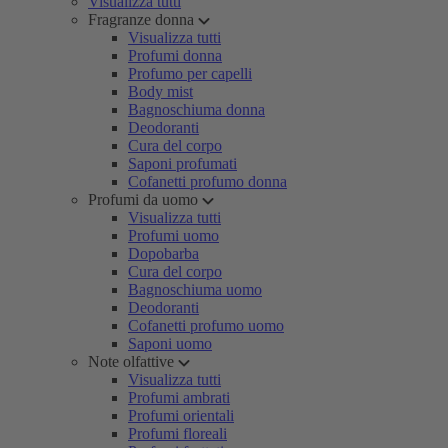
Visualizza tutti
Fragranze donna
Visualizza tutti
Profumi donna
Profumo per capelli
Body mist
Bagnoschiuma donna
Deodoranti
Cura del corpo
Saponi profumati
Cofanetti profumo donna
Profumi da uomo
Visualizza tutti
Profumi uomo
Dopobarba
Cura del corpo
Bagnoschiuma uomo
Deodoranti
Cofanetti profumo uomo
Saponi uomo
Note olfattive
Visualizza tutti
Profumi ambrati
Profumi orientali
Profumi floreali