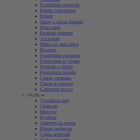
Fondotinta minerale
Palette contouring
Primer
Spray e cipria fissante
Struccante
Prodotti coprenti
Accessori
Make-up anti-aging
Bronzer
Fondotinta compatto
Fondotinta in crema
Prodotti a effetto
Fondotinta liquido
Cipria compatta
Cipria in polvere
Cofanetto trucco
Occhi
Visualizza tutti
Ombretti
Mascara
Eyeliner
Ombretti in crema
Primer ombretto
Ciglia artificiali
Colla per ciglia