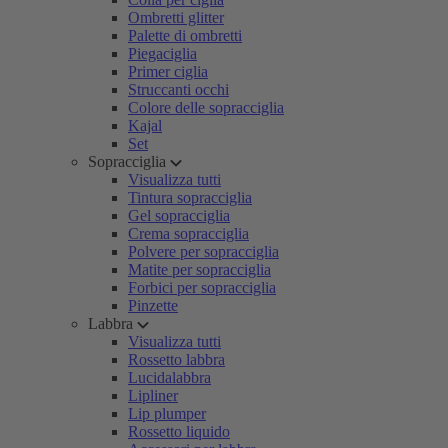
Ombretti glitter
Palette di ombretti
Piegaciglia
Primer ciglia
Struccanti occhi
Colore delle sopracciglia
Kajal
Set
Sopracciglia
Visualizza tutti
Tintura sopracciglia
Gel sopracciglia
Crema sopracciglia
Polvere per sopracciglia
Matite per sopracciglia
Forbici per sopracciglia
Pinzette
Labbra
Visualizza tutti
Rossetto labbra
Lucidalabbra
Lipliner
Lip plumper
Rossetto liquido