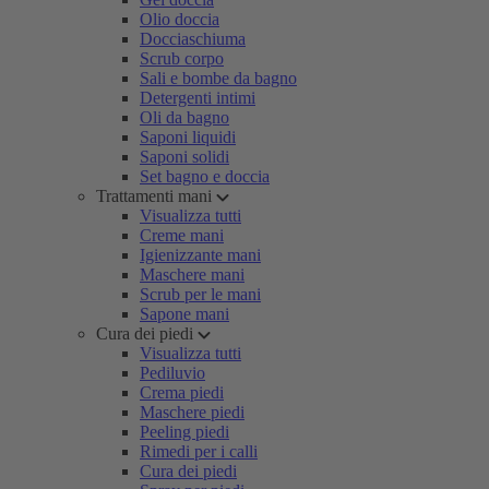
Olio doccia
Docciaschiuma
Scrub corpo
Sali e bombe da bagno
Detergenti intimi
Oli da bagno
Saponi liquidi
Saponi solidi
Set bagno e doccia
Trattamenti mani
Visualizza tutti
Creme mani
Igienizzante mani
Maschere mani
Scrub per le mani
Sapone mani
Cura dei piedi
Visualizza tutti
Pediluvio
Crema piedi
Maschere piedi
Peeling piedi
Rimedi per i calli
Cura dei piedi