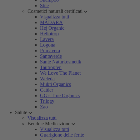
Stile
Cosmetici naturali certificati
Visualizza tutti
MÁDARA
Hej Organic
Heliotrop
Lavera
Logona
Primavera
Santaverde
Sante Naturkosmetik
Tautropfen
We Love The Planet
Weleda
Mukti Organics
Cattier
GG's True Organics
Trilogy
Zao
Salute
Visualizza tutti
Bende e Medicazione
Visualizza tutti
Guarigione delle ferite