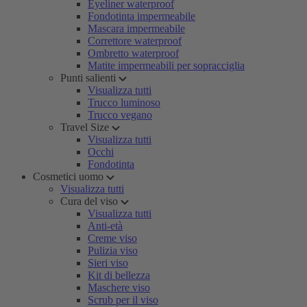
Eyeliner waterproof
Fondotinta impermeabile
Mascara impermeabile
Correttore waterproof
Ombretto waterproof
Matite impermeabili per sopracciglia
Punti salienti
Visualizza tutti
Trucco luminoso
Trucco vegano
Travel Size
Visualizza tutti
Occhi
Fondotinta
Cosmetici uomo
Visualizza tutti
Cura del viso
Visualizza tutti
Anti-età
Creme viso
Pulizia viso
Sieri viso
Kit di bellezza
Maschere viso
Scrub per il viso