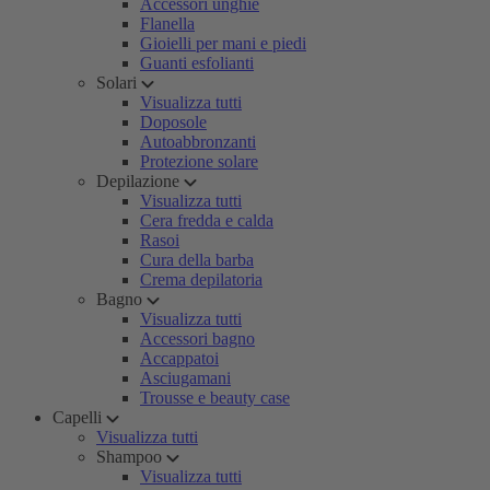
Accessori unghie
Flanella
Gioielli per mani e piedi
Guanti esfolianti
Solari
Visualizza tutti
Doposole
Autoabbronzanti
Protezione solare
Depilazione
Visualizza tutti
Cera fredda e calda
Rasoi
Cura della barba
Crema depilatoria
Bagno
Visualizza tutti
Accessori bagno
Accappatoi
Asciugamani
Trousse e beauty case
Capelli
Visualizza tutti
Shampoo
Visualizza tutti