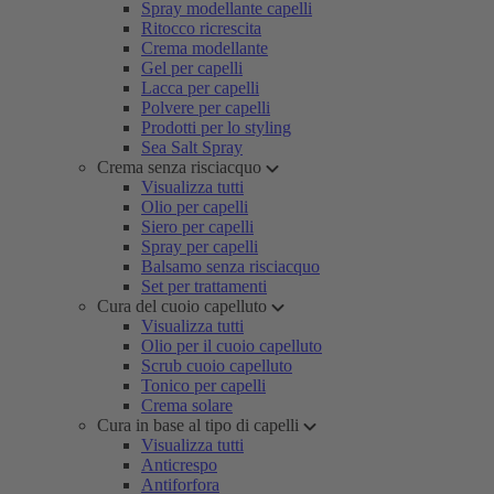
Spray modellante capelli
Ritocco ricrescita
Crema modellante
Gel per capelli
Lacca per capelli
Polvere per capelli
Prodotti per lo styling
Sea Salt Spray
Crema senza risciacquo
Visualizza tutti
Olio per capelli
Siero per capelli
Spray per capelli
Balsamo senza risciacquo
Set per trattamenti
Cura del cuoio capelluto
Visualizza tutti
Olio per il cuoio capelluto
Scrub cuoio capelluto
Tonico per capelli
Crema solare
Cura in base al tipo di capelli
Visualizza tutti
Anticrespo
Antiforfora