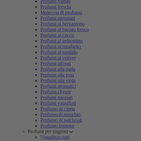
Profumi fruttati
Profumi freschi
Molecola di profumo
Profumi agrumati
Profumi al bergamotto
Profumi al bucato fresco
Profumi al cocco
Profumi al gelsomino
Profumi al mughetto
Profumi al sandalo
Profumi al vetiver
Profumi all'oud
Profumi alla mela
Profumi alla rosa
Profumi alla viola
Profumi aromatici
Profumi chypre
Profumi speziati
Profumi vanigliati
Profumo di cipria
Profumo di muschio
Profumo di patchouli
Profumo legnoso
Profumi per stagioni
Visualizza tutti