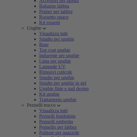
Accessori per labbra
Balsamo labbra
Primer per labbra
Rossetto opaco
Kit rossetti
Unghie
Visualizza tutti
Smalto per unghie
Base
Top coat unghie
Indurente per unghie
Lima per unghie
Lampade UV
Rimuovi cuticole
Smalto per unghie
Smalto per unghie in gel
Unghie finte e nail design
Kit unghie
Trattamento unghie
Pennelli trucco
Visualizza tutti
Pennelli fondotinta
Pennelli ombretto
Pennello per labbra
Pulitore per spazzole