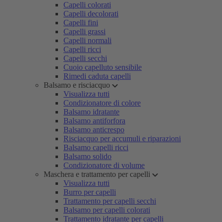
Capelli colorati
Capelli decolorati
Capelli fini
Capelli grassi
Capelli normali
Capelli ricci
Capelli secchi
Cuoio capelluto sensibile
Rimedi caduta capelli
Balsamo e risciacquo
Visualizza tutti
Condizionatore di colore
Balsamo idratante
Balsamo antiforfora
Balsamo anticrespo
Risciacquo per accumuli e riparazioni
Balsamo capelli ricci
Balsamo solido
Condizionatore di volume
Maschera e trattamento per capelli
Visualizza tutti
Burro per capelli
Trattamento per capelli secchi
Balsamo per capelli colorati
Trattamento idratante per capelli