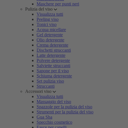
Maschere per punti neri
Pulizia del viso
Visualizza tutti
Peeling viso
Tonici viso
Acqua micellare
Gel detergente
Olio detergente
Crema detergente
Dischetti struccanti
Latte detergente
Polvere detergente
Salviette struccanti
Sapone per il viso
Schiuma detergente
Set pulizia viso
Struccanti
Accessori viso
Visualizza tutti
Massaggio del viso
Spazzole per la pulizia del viso
Strumenti per la pulizia del viso
Gua Sha
Specchio cosmetico
Fasce per capelli