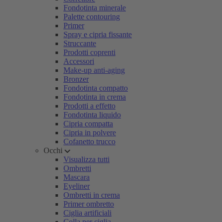
Fondotinta minerale
Palette contouring
Primer
Spray e cipria fissante
Struccante
Prodotti coprenti
Accessori
Make-up anti-aging
Bronzer
Fondotinta compatto
Fondotinta in crema
Prodotti a effetto
Fondotinta liquido
Cipria compatta
Cipria in polvere
Cofanetto trucco
Occhi
Visualizza tutti
Ombretti
Mascara
Eyeliner
Ombretti in crema
Primer ombretto
Ciglia artificiali
Colla per ciglia