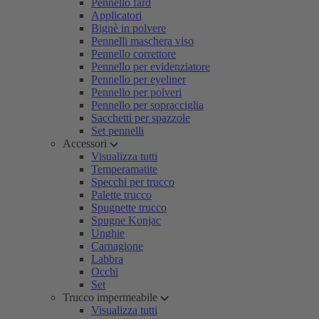
Pennello fard
Applicatori
Bignè in polvere
Pennelli maschera viso
Pennello correttore
Pennello per evidenziatore
Pennello per eyeliner
Pennello per polveri
Pennello per sopracciglia
Sacchetti per spazzole
Set pennelli
Accessori
Visualizza tutti
Temperamatite
Specchi per trucco
Palette trucco
Spugnette trucco
Spugne Konjac
Unghie
Carnagione
Labbra
Occhi
Set
Trucco impermeabile
Visualizza tutti