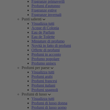
Fragranze primaverili
Profumi d'autunno
Fragranze estive
Fragranze invernali
Punti salienti
Visualizza tutti
Acque di Colonia
Eau de Parfum
Eau de Toilette
Miniature di profumo
Novità in fatto di profumi
Offerte di profumi
Profumi in acconto
Profumo popolare
Profumo unisex
Profumi per paese
Visualizza tutti
Profumi arabi
Profumi francesi
Profumi italiani
Profumi spagnoli
Profumi di lusso
Visualizza tutti
Profumi di lusso donna
Profumi di lusso uomo