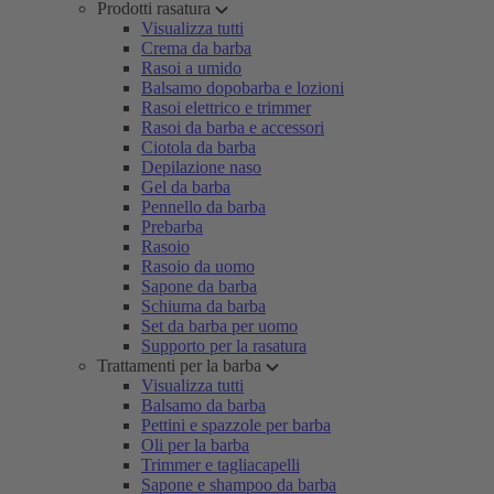
Prodotti rasatura
Visualizza tutti
Crema da barba
Rasoi a umido
Balsamo dopobarba e lozioni
Rasoi elettrico e trimmer
Rasoi da barba e accessori
Ciotola da barba
Depilazione naso
Gel da barba
Pennello da barba
Prebarba
Rasoio
Rasoio da uomo
Sapone da barba
Schiuma da barba
Set da barba per uomo
Supporto per la rasatura
Trattamenti per la barba
Visualizza tutti
Balsamo da barba
Pettini e spazzole per barba
Oli per la barba
Trimmer e tagliacapelli
Sapone e shampoo da barba