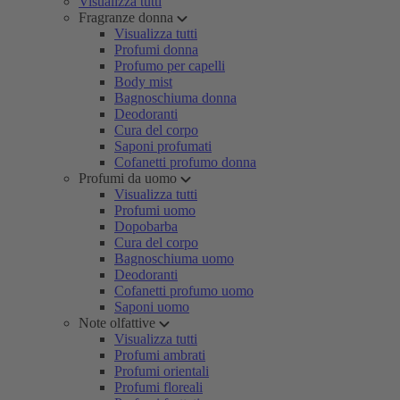
Visualizza tutti
Fragranze donna
Visualizza tutti
Profumi donna
Profumo per capelli
Body mist
Bagnoschiuma donna
Deodoranti
Cura del corpo
Saponi profumati
Cofanetti profumo donna
Profumi da uomo
Visualizza tutti
Profumi uomo
Dopobarba
Cura del corpo
Bagnoschiuma uomo
Deodoranti
Cofanetti profumo uomo
Saponi uomo
Note olfattive
Visualizza tutti
Profumi ambrati
Profumi orientali
Profumi floreali