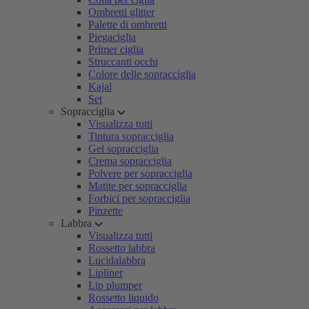
Ombretti glitter
Palette di ombretti
Piegaciglia
Primer ciglia
Struccanti occhi
Colore delle sopracciglia
Kajal
Set
Sopracciglia
Visualizza tutti
Tintura sopracciglia
Gel sopracciglia
Crema sopracciglia
Polvere per sopracciglia
Matite per sopracciglia
Forbici per sopracciglia
Pinzette
Labbra
Visualizza tutti
Rossetto labbra
Lucidalabbra
Lipliner
Lip plumper
Rossetto liquido