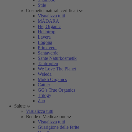
Stile
Cosmetici naturali certificati
Visualizza tutti
MÁDARA
Hej Organic
Heliotrop
Lavera
Logona
Primavera
Santaverde
Sante Naturkosmetik
Tautropfen
We Love The Planet
Weleda
Mukti Organics
Cattier
GG's True Organics
Trilogy
Zao
Salute
Visualizza tutti
Bende e Medicazione
Visualizza tutti
Guarigione delle ferite