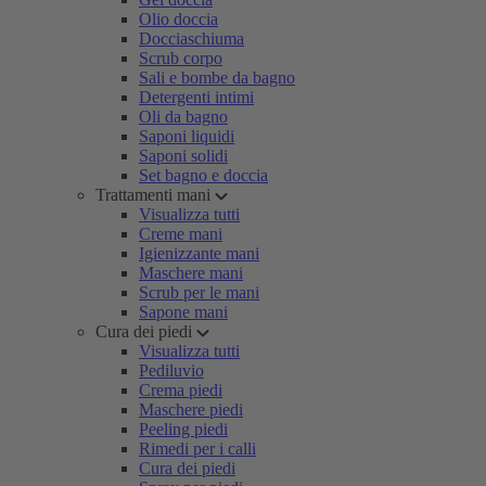
Olio doccia
Docciaschiuma
Scrub corpo
Sali e bombe da bagno
Detergenti intimi
Oli da bagno
Saponi liquidi
Saponi solidi
Set bagno e doccia
Trattamenti mani
Visualizza tutti
Creme mani
Igienizzante mani
Maschere mani
Scrub per le mani
Sapone mani
Cura dei piedi
Visualizza tutti
Pediluvio
Crema piedi
Maschere piedi
Peeling piedi
Rimedi per i calli
Cura dei piedi