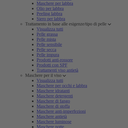
Maschere per labbra
Olio per labbra
Peeling labbra
Siero per labbra
Trattamento in base alle esigenze/tipo di pelle
Visualizza tutti
Pelle grassa
Pelle mista
Pelle sensibile
Pelle secca
Pelle impura
Prodotti anti-rossore
Prodotti con SPF
Trattamenti viso antietà
Maschere per il viso
Visualizza tutti
Maschere per occhi e labbra
Maschere idratanti
Maschere detergenti
Maschere di fango
Maschere di stoffa
Maschere anti-imperfezioni
Maschere antietà
Maschere luminose
Maschere notte