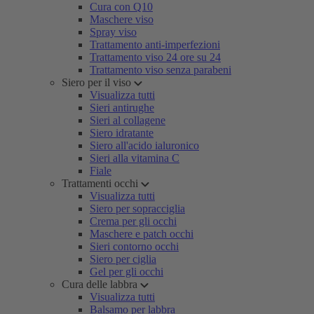
Cura con Q10
Maschere viso
Spray viso
Trattamento anti-imperfezioni
Trattamento viso 24 ore su 24
Trattamento viso senza parabeni
Siero per il viso
Visualizza tutti
Sieri antirughe
Sieri al collagene
Siero idratante
Siero all'acido ialuronico
Sieri alla vitamina C
Fiale
Trattamenti occhi
Visualizza tutti
Siero per sopracciglia
Crema per gli occhi
Maschere e patch occhi
Sieri contorno occhi
Siero per ciglia
Gel per gli occhi
Cura delle labbra
Visualizza tutti
Balsamo per labbra