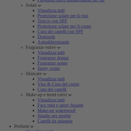
Solari
Visualizza tutti
Protezione solare per il viso
Trucco con SPF
Protezione solare per il corpo
Cura dei capelli con SPF
Doposole
Autoabbronzante
Fragranze estive
Visualizza tutti
Fragranze donna
Fragranze uomo
Spray corpo
Skincare
Visualizza tutti
Viso & Cura del corpo
Cura dei capelli
Make-up e trend estivi
Visualizza tutti
Face mist e spray fissanti
Make-up waterproof
Smalto per unghie
Capelli da spiaggia
Profumi