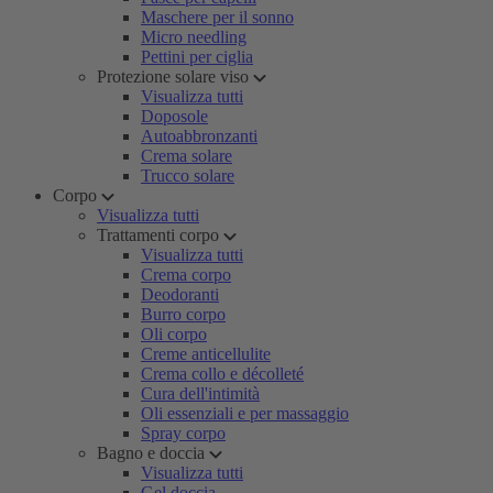
Maschere per il sonno
Micro needling
Pettini per ciglia
Protezione solare viso
Visualizza tutti
Doposole
Autoabbronzanti
Crema solare
Trucco solare
Corpo
Visualizza tutti
Trattamenti corpo
Visualizza tutti
Crema corpo
Deodoranti
Burro corpo
Oli corpo
Creme anticellulite
Crema collo e décolleté
Cura dell'intimità
Oli essenziali e per massaggio
Spray corpo
Bagno e doccia
Visualizza tutti
Gel doccia