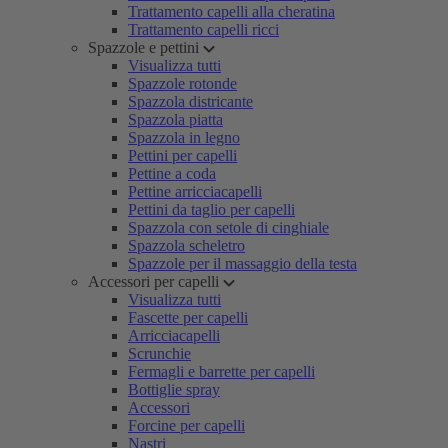
Trattamento capelli alla cheratina
Trattamento capelli ricci
Spazzole e pettini
Visualizza tutti
Spazzole rotonde
Spazzola districante
Spazzola piatta
Spazzola in legno
Pettini per capelli
Pettine a coda
Pettine arricciacapelli
Pettini da taglio per capelli
Spazzola con setole di cinghiale
Spazzola scheletro
Spazzole per il massaggio della testa
Accessori per capelli
Visualizza tutti
Fascette per capelli
Arricciacapelli
Scrunchie
Fermagli e barrette per capelli
Bottiglie spray
Accessori
Forcine per capelli
Nastri