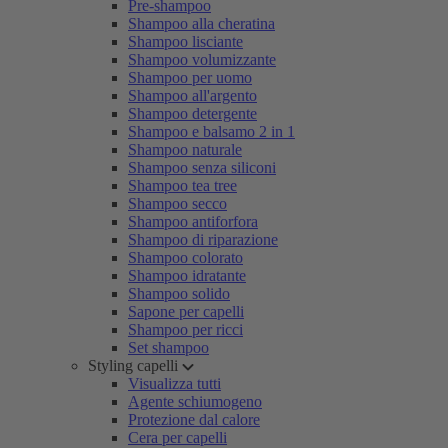
Pre-shampoo
Shampoo alla cheratina
Shampoo lisciante
Shampoo volumizzante
Shampoo per uomo
Shampoo all'argento
Shampoo detergente
Shampoo e balsamo 2 in 1
Shampoo naturale
Shampoo senza siliconi
Shampoo tea tree
Shampoo secco
Shampoo antiforfora
Shampoo di riparazione
Shampoo colorato
Shampoo idratante
Shampoo solido
Sapone per capelli
Shampoo per ricci
Set shampoo
Styling capelli
Visualizza tutti
Agente schiumogeno
Protezione dal calore
Cera per capelli