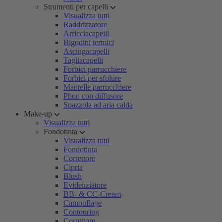
Strumenti per capelli
Visualizza tutti
Raddrizzatore
Arricciacapelli
Bigodini termici
Asciugacapelli
Tagliacapelli
Forbici parrucchiere
Forbici per sfoltire
Mantelle parrucchiere
Phon con diffusore
Spazzola ad aria calda
Make-up
Visualizza tutti
Fondotinta
Visualizza tutti
Fondotinta
Correttore
Cipria
Blush
Evidenziatore
BB- & CC-Cream
Camouflage
Contouring
Correttore