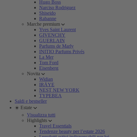
Hugo Boss
Narciso Rodriguez
Shiseido
Rabanne
Marche premium
Yves Saint Laurent
GIVENCHY
GUERLAIN
Parfums de Marly
INITIO Parfums Privés
La Mer
Tom Ford
Eisenberg
Novita
Widian
IRÄYE
NEST NEW YORK
TYPEBEA
Saldi e bestseller
☀️ Estate
Visualizza tutti
Highlights
Travel Essentials
Tendenze beauty per l’estate 2026
I prodotti estivi indispensabili per lui