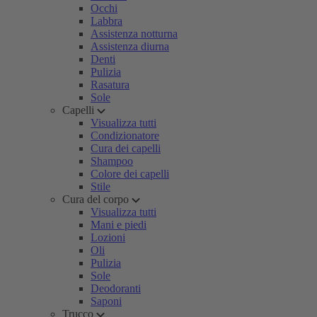
Occhi
Labbra
Assistenza notturna
Assistenza diurna
Denti
Pulizia
Rasatura
Sole
Capelli
Visualizza tutti
Condizionatore
Cura dei capelli
Shampoo
Colore dei capelli
Stile
Cura del corpo
Visualizza tutti
Mani e piedi
Lozioni
Oli
Pulizia
Sole
Deodoranti
Saponi
Trucco