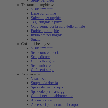
Spray per piedi
Trattamenti unghie
Visualizza tutti
Lime per unghie
Solventi per unghie
Tagliaunghie e pinze
Oli e penne per la cura delle unghie
Forbici per unghie
Indurente per unghie
Smalti
Cofanetti beauty
Visualizza tutti
Set bagno e doccia
Set pedicure
Cofanetti regalo
Set manicure
Cofanetti corpo
Accessori
Visualizza tutti
Spugne da doccia
Spazzole per il corpo
Spazzole per massaggi
Guanti per autoabbronzante
Accessori piedi
Accessori per la cura del corpo