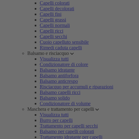
Capelli colorati
Capelli decolorati
Capelli fini
Capelli grassi
Capelli normali
Capelli ricci
Capelli secchi
Cuoio capelluto sensibile
Rimedi caduta capelli
Balsamo e risciacquo
Visualizza tutti
Condizionatore di colore
Balsamo idratante
Balsamo antiforfora
Balsamo anticrespo
Risciacquo per accumuli e riparazioni
Balsamo capelli ricci
Balsamo solido
Condizionatore di volume
Maschera e trattamento per capelli
Visualizza tutti
Burro per capelli
Trattamento per capelli secchi
Balsamo per capelli colorati
Trattamento idratante per capelli