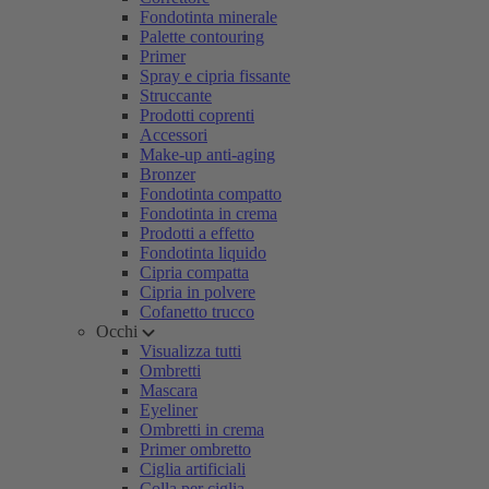
Fondotinta minerale
Palette contouring
Primer
Spray e cipria fissante
Struccante
Prodotti coprenti
Accessori
Make-up anti-aging
Bronzer
Fondotinta compatto
Fondotinta in crema
Prodotti a effetto
Fondotinta liquido
Cipria compatta
Cipria in polvere
Cofanetto trucco
Occhi
Visualizza tutti
Ombretti
Mascara
Eyeliner
Ombretti in crema
Primer ombretto
Ciglia artificiali
Colla per ciglia