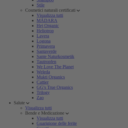
Stile
Cosmetici naturali certificati
Visualizza tutti
MÁDARA
Hej Organic
Heliotrop
Lavera
Logona
Primavera
Santaverde
Sante Naturkosmetik
Tautropfen
We Love The Planet
Weleda
Mukti Organics
Cattier
GG's True Organics
Trilogy
Zao
Salute
Visualizza tutti
Bende e Medicazione
Visualizza tutti
Guarigione delle ferite