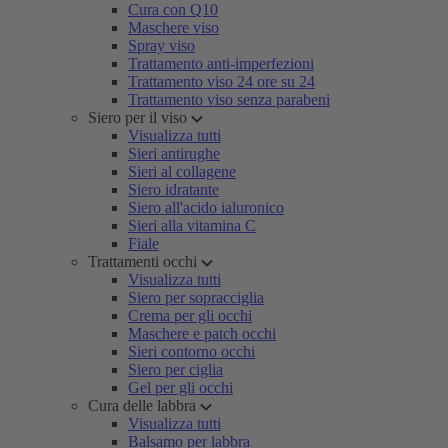
Cura con Q10
Maschere viso
Spray viso
Trattamento anti-imperfezioni
Trattamento viso 24 ore su 24
Trattamento viso senza parabeni
Siero per il viso
Visualizza tutti
Sieri antirughe
Sieri al collagene
Siero idratante
Siero all'acido ialuronico
Sieri alla vitamina C
Fiale
Trattamenti occhi
Visualizza tutti
Siero per sopracciglia
Crema per gli occhi
Maschere e patch occhi
Sieri contorno occhi
Siero per ciglia
Gel per gli occhi
Cura delle labbra
Visualizza tutti
Balsamo per labbra