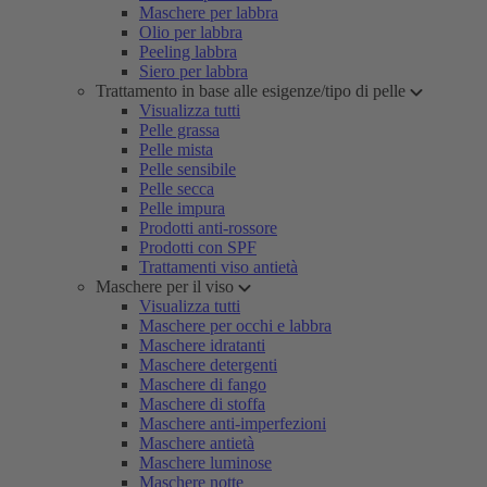
Maschere per labbra
Olio per labbra
Peeling labbra
Siero per labbra
Trattamento in base alle esigenze/tipo di pelle
Visualizza tutti
Pelle grassa
Pelle mista
Pelle sensibile
Pelle secca
Pelle impura
Prodotti anti-rossore
Prodotti con SPF
Trattamenti viso antietà
Maschere per il viso
Visualizza tutti
Maschere per occhi e labbra
Maschere idratanti
Maschere detergenti
Maschere di fango
Maschere di stoffa
Maschere anti-imperfezioni
Maschere antietà
Maschere luminose
Maschere notte