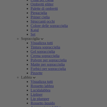
Ombretti glitter
Palette di ombretti
Piegaciglia
Primer ciglia
Struccanti occhi
Colore delle sopracciglia
Kajal
Set
Sopracciglia
Visualizza tutti
Tintura sopracciglia
Gel sopracciglia
Crema sopracciglia
Polvere per sopracciglia
Matite per sopracciglia
Forbici per sopracciglia
Pinzette
Labbra
Visualizza tutti
Rossetto labbra
Lucidalabbra
Lipliner
Lip plumper
Rossetto liquido