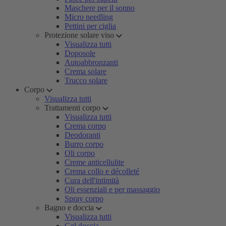
Maschere per il sonno
Micro needling
Pettini per ciglia
Protezione solare viso
Visualizza tutti
Doposole
Autoabbronzanti
Crema solare
Trucco solare
Corpo
Visualizza tutti
Trattamenti corpo
Visualizza tutti
Crema corpo
Deodoranti
Burro corpo
Oli corpo
Creme anticellulite
Crema collo e décolleté
Cura dell'intimità
Oli essenziali e per massaggio
Spray corpo
Bagno e doccia
Visualizza tutti
Gel doccia