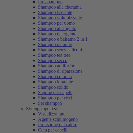
Pre-shampoo
Shampoo alla cheratina
Shampoo lisciante
Shampoo volumizzante
Shampoo per uomo
Shampoo all'argento
Shampoo detergente
Shampoo e balsamo 2 in 1
Shampoo naturale
Shampoo senza siliconi
Shampoo tea tree
Shampoo secco
Shampoo antiforfora
Shampoo di riparazione
Shampoo colorato
Shampoo idratante
Shampoo solido
Sapone per capelli
Shampoo per ricci
Set shampoo
Styling capelli
Visualizza tutti
Agente schiumogeno
Protezione dal calore
Cera per capelli