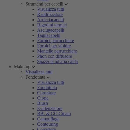
Strumenti per capelli
Visualizza tutti
Raddrizzatore
Arricciacapelli
Bigodini termici
Asciugacapelli
Tagliacapelli
Forbici parrucchiere
Forbici per sfoltire
Mantelle parrucchiere
Phon con diffusore
Spazzola ad aria calda
Make-up
Visualizza tutti
Fondotinta
Visualizza tutti
Fondotinta
Correttore
Cipria
Blush
Evidenziatore
BB- & CC-Cream
Camouflage
Contouring
Correttore