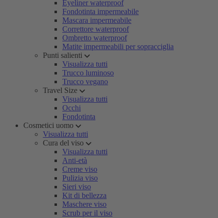
Eyeliner waterproof
Fondotinta impermeabile
Mascara impermeabile
Correttore waterproof
Ombretto waterproof
Matite impermeabili per sopracciglia
Punti salienti
Visualizza tutti
Trucco luminoso
Trucco vegano
Travel Size
Visualizza tutti
Occhi
Fondotinta
Cosmetici uomo
Visualizza tutti
Cura del viso
Visualizza tutti
Anti-età
Creme viso
Pulizia viso
Sieri viso
Kit di bellezza
Maschere viso
Scrub per il viso