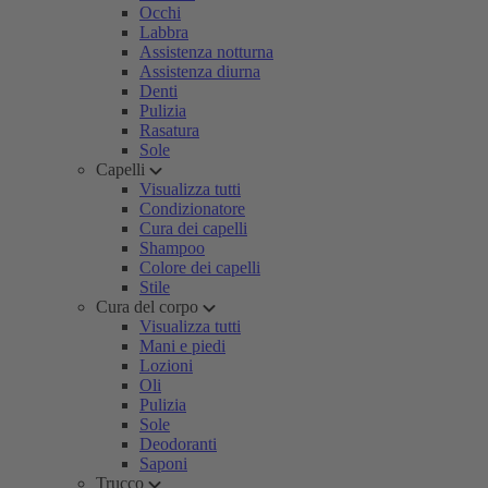
Occhi
Labbra
Assistenza notturna
Assistenza diurna
Denti
Pulizia
Rasatura
Sole
Capelli
Visualizza tutti
Condizionatore
Cura dei capelli
Shampoo
Colore dei capelli
Stile
Cura del corpo
Visualizza tutti
Mani e piedi
Lozioni
Oli
Pulizia
Sole
Deodoranti
Saponi
Trucco