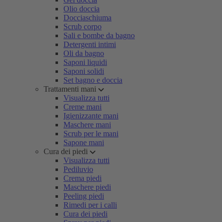
Olio doccia
Docciaschiuma
Scrub corpo
Sali e bombe da bagno
Detergenti intimi
Oli da bagno
Saponi liquidi
Saponi solidi
Set bagno e doccia
Trattamenti mani
Visualizza tutti
Creme mani
Igienizzante mani
Maschere mani
Scrub per le mani
Sapone mani
Cura dei piedi
Visualizza tutti
Pediluvio
Crema piedi
Maschere piedi
Peeling piedi
Rimedi per i calli
Cura dei piedi