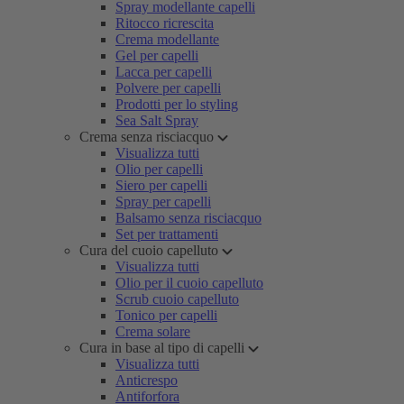
Spray modellante capelli
Ritocco ricrescita
Crema modellante
Gel per capelli
Lacca per capelli
Polvere per capelli
Prodotti per lo styling
Sea Salt Spray
Crema senza risciacquo
Visualizza tutti
Olio per capelli
Siero per capelli
Spray per capelli
Balsamo senza risciacquo
Set per trattamenti
Cura del cuoio capelluto
Visualizza tutti
Olio per il cuoio capelluto
Scrub cuoio capelluto
Tonico per capelli
Crema solare
Cura in base al tipo di capelli
Visualizza tutti
Anticrespo
Antiforfora