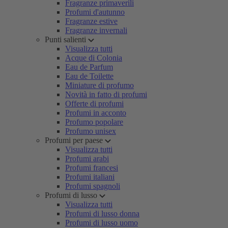
Fragranze primaverili
Profumi d'autunno
Fragranze estive
Fragranze invernali
Punti salienti
Visualizza tutti
Acque di Colonia
Eau de Parfum
Eau de Toilette
Miniature di profumo
Novità in fatto di profumi
Offerte di profumi
Profumi in acconto
Profumo popolare
Profumo unisex
Profumi per paese
Visualizza tutti
Profumi arabi
Profumi francesi
Profumi italiani
Profumi spagnoli
Profumi di lusso
Visualizza tutti
Profumi di lusso donna
Profumi di lusso uomo