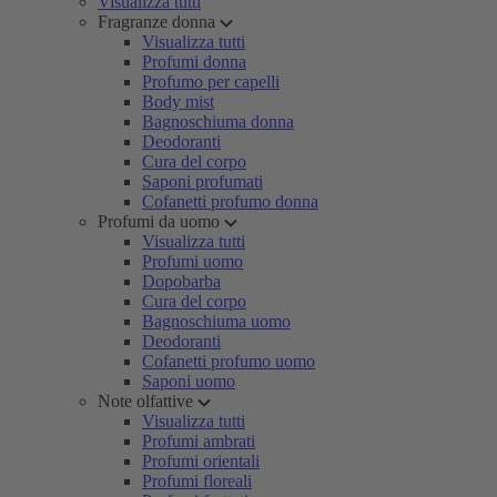
Visualizza tutti
Fragranze donna
Visualizza tutti
Profumi donna
Profumo per capelli
Body mist
Bagnoschiuma donna
Deodoranti
Cura del corpo
Saponi profumati
Cofanetti profumo donna
Profumi da uomo
Visualizza tutti
Profumi uomo
Dopobarba
Cura del corpo
Bagnoschiuma uomo
Deodoranti
Cofanetti profumo uomo
Saponi uomo
Note olfattive
Visualizza tutti
Profumi ambrati
Profumi orientali
Profumi floreali