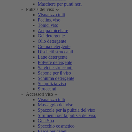
Maschere per punti neri
Pulizia del viso
Visualizza tutti
Peeling viso
Tonici viso
Acqua micellare
Gel detergente
Olio detergente
Crema detergente
Dischetti struccanti
Latte detergente
Polvere detergente
Salviette struccanti
Sapone per il viso
Schiuma detergente
Set pulizia viso
Struccanti
Accessori viso
Visualizza tutti
Massaggio del viso
Spazzole per la pulizia del viso
Strumenti per la pulizia del viso
Gua Sha
Specchio cosmetico
Fasce per capelli