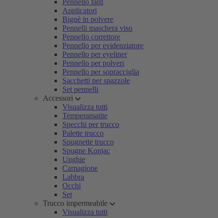
Pennello fard
Applicatori
Bignè in polvere
Pennelli maschera viso
Pennello correttore
Pennello per evidenziatore
Pennello per eyeliner
Pennello per polveri
Pennello per sopracciglia
Sacchetti per spazzole
Set pennelli
Accessori
Visualizza tutti
Temperamatite
Specchi per trucco
Palette trucco
Spugnette trucco
Spugne Konjac
Unghie
Carnagione
Labbra
Occhi
Set
Trucco impermeabile
Visualizza tutti