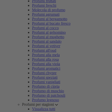
Profumi fruttati
Profumi freschi
Molecola di profumo
Profumi agrumati
Profumi al bergamotto
Profumi al bucato fresco
Profumi al cocco
Profumi al gelsomino
Profumi al mughetto
Profumi al sandalo
Profumi al vetiver
Profumi all'oud
Profumi alla mela
Profumi alla rosa
Profumi alla viola
Profumi aromatici
Profumi chypre
Profumi speziati
Profumi vanigliati
Profumo di cipria
Profumo di muschio
Profumo di patchouli
Profumo legnoso
Profumi per stagioni
Visualizza tutti