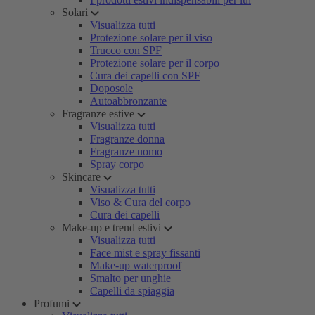
Solari
Visualizza tutti
Protezione solare per il viso
Trucco con SPF
Protezione solare per il corpo
Cura dei capelli con SPF
Doposole
Autoabbronzante
Fragranze estive
Visualizza tutti
Fragranze donna
Fragranze uomo
Spray corpo
Skincare
Visualizza tutti
Viso & Cura del corpo
Cura dei capelli
Make-up e trend estivi
Visualizza tutti
Face mist e spray fissanti
Make-up waterproof
Smalto per unghie
Capelli da spiaggia
Profumi