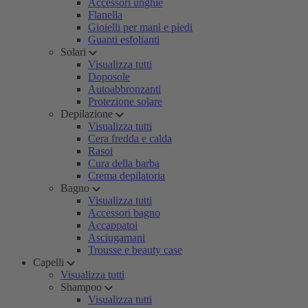
Accessori unghie
Flanella
Gioielli per mani e piedi
Guanti esfolianti
Solari
Visualizza tutti
Doposole
Autoabbronzanti
Protezione solare
Depilazione
Visualizza tutti
Cera fredda e calda
Rasoi
Cura della barba
Crema depilatoria
Bagno
Visualizza tutti
Accessori bagno
Accappatoi
Asciugamani
Trousse e beauty case
Capelli
Visualizza tutti
Shampoo
Visualizza tutti