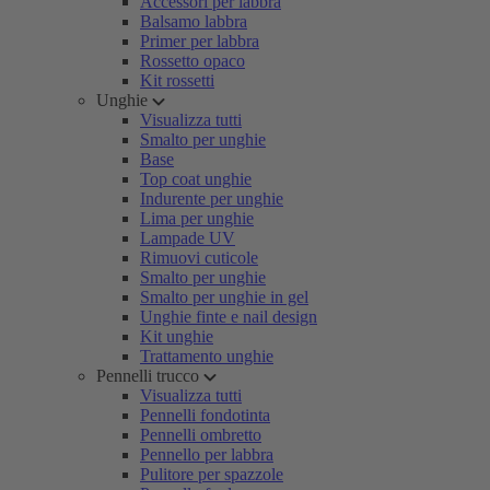
Accessori per labbra
Balsamo labbra
Primer per labbra
Rossetto opaco
Kit rossetti
Unghie
Visualizza tutti
Smalto per unghie
Base
Top coat unghie
Indurente per unghie
Lima per unghie
Lampade UV
Rimuovi cuticole
Smalto per unghie
Smalto per unghie in gel
Unghie finte e nail design
Kit unghie
Trattamento unghie
Pennelli trucco
Visualizza tutti
Pennelli fondotinta
Pennelli ombretto
Pennello per labbra
Pulitore per spazzole