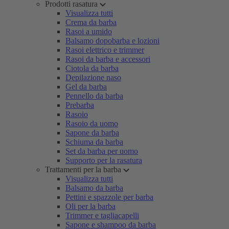
Prodotti rasatura
Visualizza tutti
Crema da barba
Rasoi a umido
Balsamo dopobarba e lozioni
Rasoi elettrico e trimmer
Rasoi da barba e accessori
Ciotola da barba
Depilazione naso
Gel da barba
Pennello da barba
Prebarba
Rasoio
Rasoio da uomo
Sapone da barba
Schiuma da barba
Set da barba per uomo
Supporto per la rasatura
Trattamenti per la barba
Visualizza tutti
Balsamo da barba
Pettini e spazzole per barba
Oli per la barba
Trimmer e tagliacapelli
Sapone e shampoo da barba