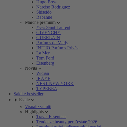
Hugo Boss
Narciso Rodriguez
Shiseido
Rabanne
Marche premium
Yves Saint Laurent
GIVENCHY
GUERLAIN
Parfums de Marly
INITIO Parfums Privés
La Mer
Tom Ford
Eisenberg
Novita
Widian
IRÄYE
NEST NEW YORK
TYPEBEA
Saldi e bestseller
☀️ Estate
Visualizza tutti
Highlights
Travel Essentials
Tendenze beauty per l’estate 2026
I prodotti estivi indispensabili per lui