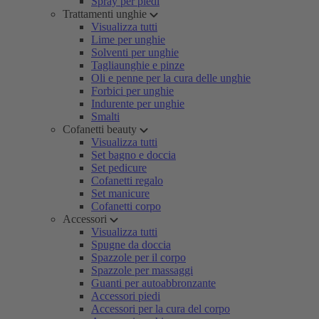
Spray per piedi
Trattamenti unghie
Visualizza tutti
Lime per unghie
Solventi per unghie
Tagliaunghie e pinze
Oli e penne per la cura delle unghie
Forbici per unghie
Indurente per unghie
Smalti
Cofanetti beauty
Visualizza tutti
Set bagno e doccia
Set pedicure
Cofanetti regalo
Set manicure
Cofanetti corpo
Accessori
Visualizza tutti
Spugne da doccia
Spazzole per il corpo
Spazzole per massaggi
Guanti per autoabbronzante
Accessori piedi
Accessori per la cura del corpo