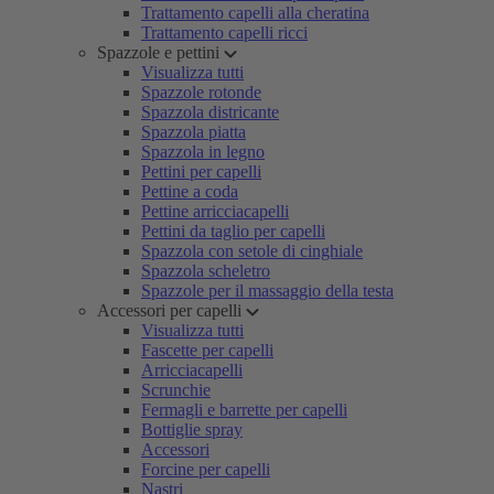
Trattamento capelli alla cheratina
Trattamento capelli ricci
Spazzole e pettini
Visualizza tutti
Spazzole rotonde
Spazzola districante
Spazzola piatta
Spazzola in legno
Pettini per capelli
Pettine a coda
Pettine arricciacapelli
Pettini da taglio per capelli
Spazzola con setole di cinghiale
Spazzola scheletro
Spazzole per il massaggio della testa
Accessori per capelli
Visualizza tutti
Fascette per capelli
Arricciacapelli
Scrunchie
Fermagli e barrette per capelli
Bottiglie spray
Accessori
Forcine per capelli
Nastri