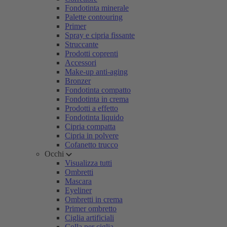
Fondotinta minerale
Palette contouring
Primer
Spray e cipria fissante
Struccante
Prodotti coprenti
Accessori
Make-up anti-aging
Bronzer
Fondotinta compatto
Fondotinta in crema
Prodotti a effetto
Fondotinta liquido
Cipria compatta
Cipria in polvere
Cofanetto trucco
Occhi
Visualizza tutti
Ombretti
Mascara
Eyeliner
Ombretti in crema
Primer ombretto
Ciglia artificiali
Colla per ciglia