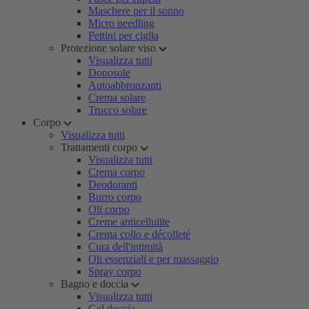
Maschere per il sonno
Micro needling
Pettini per ciglia
Protezione solare viso
Visualizza tutti
Doposole
Autoabbronzanti
Crema solare
Trucco solare
Corpo
Visualizza tutti
Trattamenti corpo
Visualizza tutti
Crema corpo
Deodoranti
Burro corpo
Oli corpo
Creme anticellulite
Crema collo e décolleté
Cura dell'intimità
Oli essenziali e per massaggio
Spray corpo
Bagno e doccia
Visualizza tutti
Gel doccia