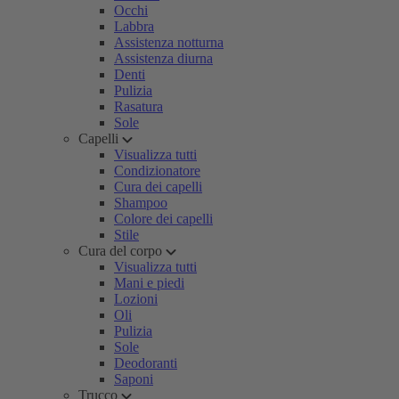
Occhi
Labbra
Assistenza notturna
Assistenza diurna
Denti
Pulizia
Rasatura
Sole
Capelli
Visualizza tutti
Condizionatore
Cura dei capelli
Shampoo
Colore dei capelli
Stile
Cura del corpo
Visualizza tutti
Mani e piedi
Lozioni
Oli
Pulizia
Sole
Deodoranti
Saponi
Trucco