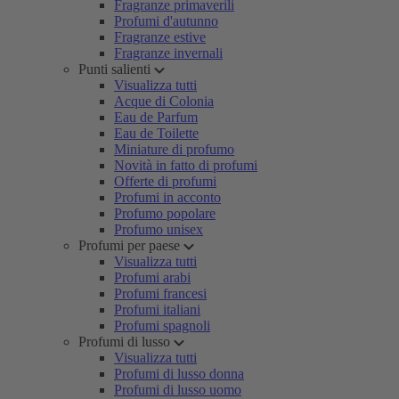
Fragranze primaverili
Profumi d'autunno
Fragranze estive
Fragranze invernali
Punti salienti
Visualizza tutti
Acque di Colonia
Eau de Parfum
Eau de Toilette
Miniature di profumo
Novità in fatto di profumi
Offerte di profumi
Profumi in acconto
Profumo popolare
Profumo unisex
Profumi per paese
Visualizza tutti
Profumi arabi
Profumi francesi
Profumi italiani
Profumi spagnoli
Profumi di lusso
Visualizza tutti
Profumi di lusso donna
Profumi di lusso uomo