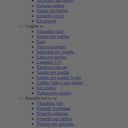
Accessori per labbra
Balsamo labbra
Primer per labbra
Rossetto opaco
Kit rossetti
Unghie
Visualizza tutti
Smalto per unghie
Base
Top coat unghie
Indurente per unghie
Lima per unghie
Lampade UV
Rimuovi cuticole
Smalto per unghie
Smalto per unghie in gel
Unghie finte e nail design
Kit unghie
Trattamento unghie
Pennelli trucco
Visualizza tutti
Pennelli fondotinta
Pennelli ombretto
Pennello per labbra
Pulitore per spazzole