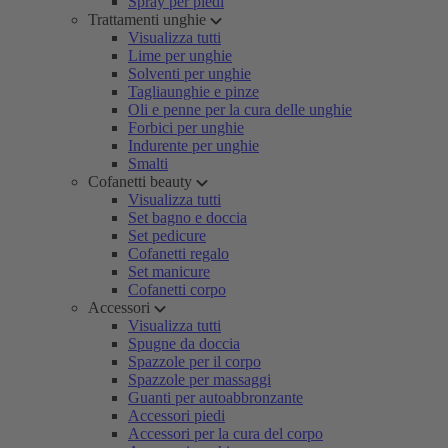
Spray per piedi
Trattamenti unghie
Visualizza tutti
Lime per unghie
Solventi per unghie
Tagliaunghie e pinze
Oli e penne per la cura delle unghie
Forbici per unghie
Indurente per unghie
Smalti
Cofanetti beauty
Visualizza tutti
Set bagno e doccia
Set pedicure
Cofanetti regalo
Set manicure
Cofanetti corpo
Accessori
Visualizza tutti
Spugne da doccia
Spazzole per il corpo
Spazzole per massaggi
Guanti per autoabbronzante
Accessori piedi
Accessori per la cura del corpo