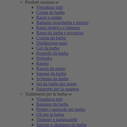
Prodotti rasatura
Visualizza tutti
Crema da barba
Rasoi a umido
Balsamo dopobarba e lozioni
Rasoi elettrico e trimmer
Rasoi da barba e accessori
Ciotola da barba
Depilazione naso
Gel da barba
Pennello da barba
Prebarba
Rasoio
Rasoio da uomo
Sapone da barba
Schiuma da barba
Set da barba per uomo
Supporto per la rasatura
Trattamenti per la barba
Visualizza tutti
Balsamo da barba
Pettini e spazzole per barba
Oli per la barba
Trimmer e tagliacapelli
Sapone e shampoo da barba