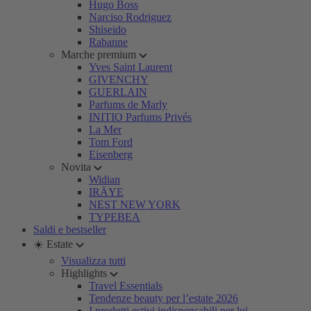
Hugo Boss
Narciso Rodriguez
Shiseido
Rabanne
Marche premium
Yves Saint Laurent
GIVENCHY
GUERLAIN
Parfums de Marly
INITIO Parfums Privés
La Mer
Tom Ford
Eisenberg
Novita
Widian
IRÄYE
NEST NEW YORK
TYPEBEA
Saldi e bestseller
☀️ Estate
Visualizza tutti
Highlights
Travel Essentials
Tendenze beauty per l’estate 2026
I prodotti estivi indispensabili per lui