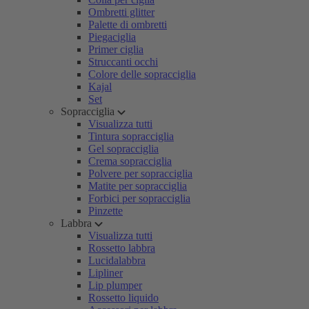
Ombretti glitter
Palette di ombretti
Piegaciglia
Primer ciglia
Struccanti occhi
Colore delle sopracciglia
Kajal
Set
Sopracciglia
Visualizza tutti
Tintura sopracciglia
Gel sopracciglia
Crema sopracciglia
Polvere per sopracciglia
Matite per sopracciglia
Forbici per sopracciglia
Pinzette
Labbra
Visualizza tutti
Rossetto labbra
Lucidalabbra
Lipliner
Lip plumper
Rossetto liquido