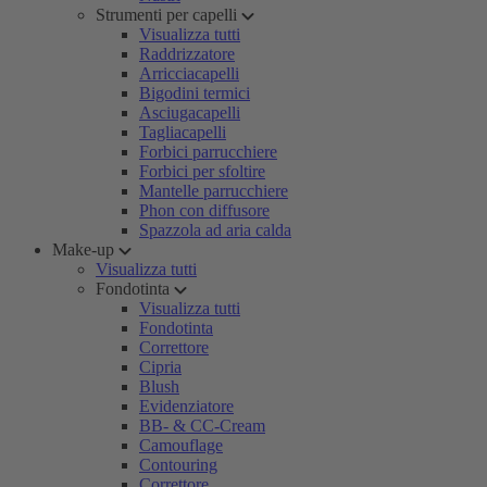
Strumenti per capelli
Visualizza tutti
Raddrizzatore
Arricciacapelli
Bigodini termici
Asciugacapelli
Tagliacapelli
Forbici parrucchiere
Forbici per sfoltire
Mantelle parrucchiere
Phon con diffusore
Spazzola ad aria calda
Make-up
Visualizza tutti
Fondotinta
Visualizza tutti
Fondotinta
Correttore
Cipria
Blush
Evidenziatore
BB- & CC-Cream
Camouflage
Contouring
Correttore