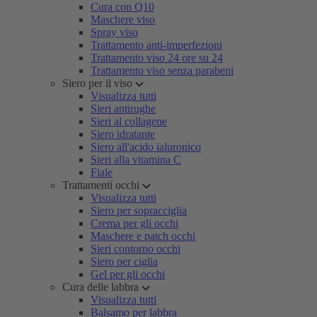
Cura con Q10
Maschere viso
Spray viso
Trattamento anti-imperfezioni
Trattamento viso 24 ore su 24
Trattamento viso senza parabeni
Siero per il viso
Visualizza tutti
Sieri antirughe
Sieri al collagene
Siero idratante
Siero all'acido ialuronico
Sieri alla vitamina C
Fiale
Trattamenti occhi
Visualizza tutti
Siero per sopracciglia
Crema per gli occhi
Maschere e patch occhi
Sieri contorno occhi
Siero per ciglia
Gel per gli occhi
Cura delle labbra
Visualizza tutti
Balsamo per labbra