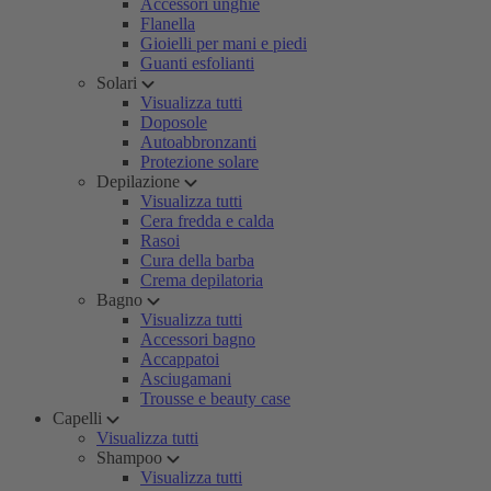
Accessori unghie
Flanella
Gioielli per mani e piedi
Guanti esfolianti
Solari
Visualizza tutti
Doposole
Autoabbronzanti
Protezione solare
Depilazione
Visualizza tutti
Cera fredda e calda
Rasoi
Cura della barba
Crema depilatoria
Bagno
Visualizza tutti
Accessori bagno
Accappatoi
Asciugamani
Trousse e beauty case
Capelli
Visualizza tutti
Shampoo
Visualizza tutti