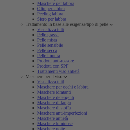
Maschere per labbra
Olio per labbra
Peeling labbra
Siero per labbra
Trattamento in base alle esigenze/tipo di pelle
Visualizza tutti
Pelle grassa
Pelle mista
Pelle sensibile
Pelle secca
Pelle impura
Prodotti anti-rossore
Prodotti con SPF
Trattamenti viso antietà
Maschere per il viso
Visualizza tutti
Maschere per occhi e labbra
Maschere idratanti
Maschere detergenti
Maschere di fango
Maschere di stoffa
Maschere anti-imperfezioni
Maschere antietà
Maschere luminose
Maschere notte