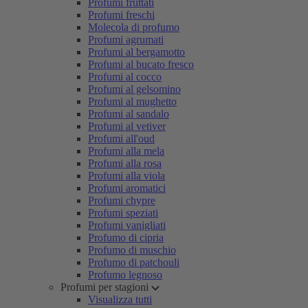
Profumi fruttati
Profumi freschi
Molecola di profumo
Profumi agrumati
Profumi al bergamotto
Profumi al bucato fresco
Profumi al cocco
Profumi al gelsomino
Profumi al mughetto
Profumi al sandalo
Profumi al vetiver
Profumi all'oud
Profumi alla mela
Profumi alla rosa
Profumi alla viola
Profumi aromatici
Profumi chypre
Profumi speziati
Profumi vanigliati
Profumo di cipria
Profumo di muschio
Profumo di patchouli
Profumo legnoso
Profumi per stagioni
Visualizza tutti