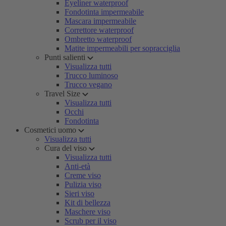
Eyeliner waterproof
Fondotinta impermeabile
Mascara impermeabile
Correttore waterproof
Ombretto waterproof
Matite impermeabili per sopracciglia
Punti salienti
Visualizza tutti
Trucco luminoso
Trucco vegano
Travel Size
Visualizza tutti
Occhi
Fondotinta
Cosmetici uomo
Visualizza tutti
Cura del viso
Visualizza tutti
Anti-età
Creme viso
Pulizia viso
Sieri viso
Kit di bellezza
Maschere viso
Scrub per il viso