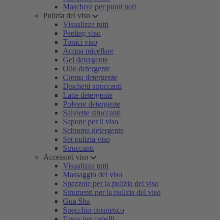
Maschere per punti neri
Pulizia del viso
Visualizza tutti
Peeling viso
Tonici viso
Acqua micellare
Gel detergente
Olio detergente
Crema detergente
Dischetti struccanti
Latte detergente
Polvere detergente
Salviette struccanti
Sapone per il viso
Schiuma detergente
Set pulizia viso
Struccanti
Accessori viso
Visualizza tutti
Massaggio del viso
Spazzole per la pulizia del viso
Strumenti per la pulizia del viso
Gua Sha
Specchio cosmetico
Fasce per capelli