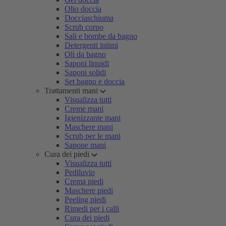
Olio doccia
Docciaschiuma
Scrub corpo
Sali e bombe da bagno
Detergenti intimi
Oli da bagno
Saponi liquidi
Saponi solidi
Set bagno e doccia
Trattamenti mani
Visualizza tutti
Creme mani
Igienizzante mani
Maschere mani
Scrub per le mani
Sapone mani
Cura dei piedi
Visualizza tutti
Pediluvio
Crema piedi
Maschere piedi
Peeling piedi
Rimedi per i calli
Cura dei piedi