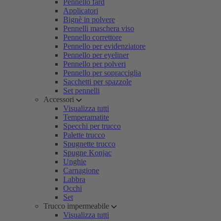
Pennello fard
Applicatori
Bignè in polvere
Pennelli maschera viso
Pennello correttore
Pennello per evidenziatore
Pennello per eyeliner
Pennello per polveri
Pennello per sopracciglia
Sacchetti per spazzole
Set pennelli
Accessori
Visualizza tutti
Temperamatite
Specchi per trucco
Palette trucco
Spugnette trucco
Spugne Konjac
Unghie
Carnagione
Labbra
Occhi
Set
Trucco impermeabile
Visualizza tutti