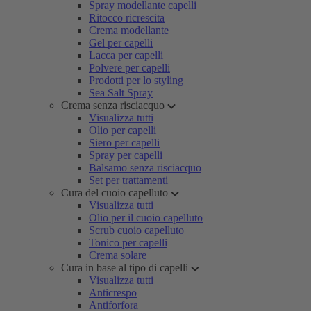
Spray modellante capelli
Ritocco ricrescita
Crema modellante
Gel per capelli
Lacca per capelli
Polvere per capelli
Prodotti per lo styling
Sea Salt Spray
Crema senza risciacquo
Visualizza tutti
Olio per capelli
Siero per capelli
Spray per capelli
Balsamo senza risciacquo
Set per trattamenti
Cura del cuoio capelluto
Visualizza tutti
Olio per il cuoio capelluto
Scrub cuoio capelluto
Tonico per capelli
Crema solare
Cura in base al tipo di capelli
Visualizza tutti
Anticrespo
Antiforfora