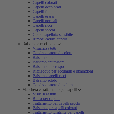
Capelli colorati
Capelli decolorati
Capelli fini
Capelli grassi
Capelli normali
Capelli ricci
Capelli secchi
Cuoio capelluto sensibile
Rimedi caduta capelli
Balsamo e risciacquo
Visualizza tutti
Condizionatore di colore
Balsamo idratante
Balsamo antiforfora
Balsamo anticrespo
Risciacquo per accumuli e riparazioni
Balsamo capelli ricci
Balsamo solido
Condizionatore di volume
Maschera e trattamento per capelli
Visualizza tutti
Burro per capelli
Trattamento per capelli secchi
Balsamo per capelli colorati
Trattamento idratante per capelli