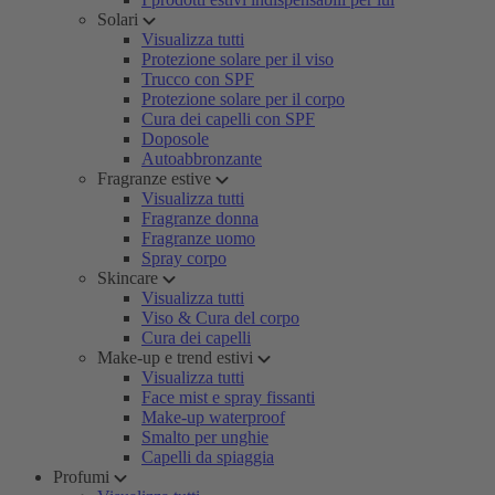
Solari
Visualizza tutti
Protezione solare per il viso
Trucco con SPF
Protezione solare per il corpo
Cura dei capelli con SPF
Doposole
Autoabbronzante
Fragranze estive
Visualizza tutti
Fragranze donna
Fragranze uomo
Spray corpo
Skincare
Visualizza tutti
Viso & Cura del corpo
Cura dei capelli
Make-up e trend estivi
Visualizza tutti
Face mist e spray fissanti
Make-up waterproof
Smalto per unghie
Capelli da spiaggia
Profumi