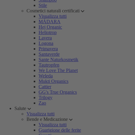
Stile
Cosmetici naturali certificati
Visualizza tutti
MÁDARA
Hej Organic
Heliotrop
Lavera
Logona
Primavera
Santaverde
Sante Naturkosmetik
Tautropfen
We Love The Planet
Weleda
Mukti Organics
Cattier
GG's True Organics
Trilogy
Zao
Salute
Visualizza tutti
Bende e Medicazione
Visualizza tutti
Guarigione delle ferite