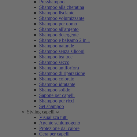
Pre-shampoo
Shampoo alla cheratina
Shampoo lisciante
Shampoo volumizzante
Shampoo per uomo
Shampoo all'argento
Shampoo detergente
Shampoo e balsamo 2 in 1
Shampoo naturale
Shampoo senza siliconi
Shampoo tea tree
Shampoo secco
Shampoo antiforfora
Shampoo di riparazione
Shampoo colorato
Shampoo idratante
Shampoo solido
Sapone per capelli
Shampoo per ricci
Set shampoo
Styling capelli
Visualizza tutti
Agente schiumogeno
Protezione dal calore
Cera per capelli