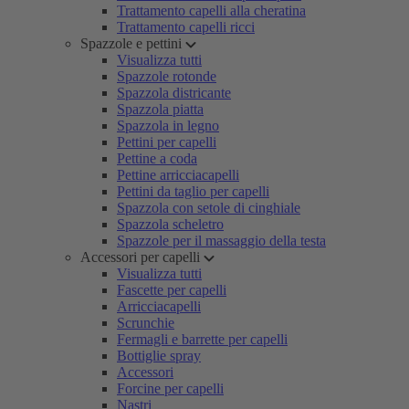
Trattamento capelli alla cheratina
Trattamento capelli ricci
Spazzole e pettini
Visualizza tutti
Spazzole rotonde
Spazzola districante
Spazzola piatta
Spazzola in legno
Pettini per capelli
Pettine a coda
Pettine arricciacapelli
Pettini da taglio per capelli
Spazzola con setole di cinghiale
Spazzola scheletro
Spazzole per il massaggio della testa
Accessori per capelli
Visualizza tutti
Fascette per capelli
Arricciacapelli
Scrunchie
Fermagli e barrette per capelli
Bottiglie spray
Accessori
Forcine per capelli
Nastri