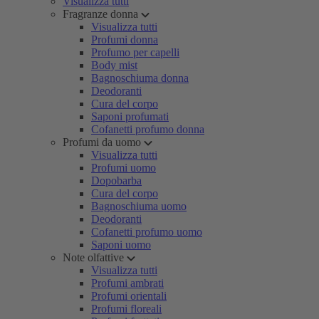
Visualizza tutti
Fragranze donna
Visualizza tutti
Profumi donna
Profumo per capelli
Body mist
Bagnoschiuma donna
Deodoranti
Cura del corpo
Saponi profumati
Cofanetti profumo donna
Profumi da uomo
Visualizza tutti
Profumi uomo
Dopobarba
Cura del corpo
Bagnoschiuma uomo
Deodoranti
Cofanetti profumo uomo
Saponi uomo
Note olfattive
Visualizza tutti
Profumi ambrati
Profumi orientali
Profumi floreali