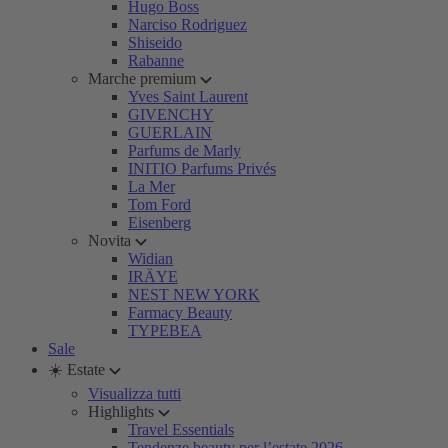
Hugo Boss
Narciso Rodriguez
Shiseido
Rabanne
Marche premium
Yves Saint Laurent
GIVENCHY
GUERLAIN
Parfums de Marly
INITIO Parfums Privés
La Mer
Tom Ford
Eisenberg
Novita
Widian
IRÄYE
NEST NEW YORK
Farmacy Beauty
TYPEBEA
Sale
☀️ Estate
Visualizza tutti
Highlights
Travel Essentials
Tendenze beauty per l’estate 2026