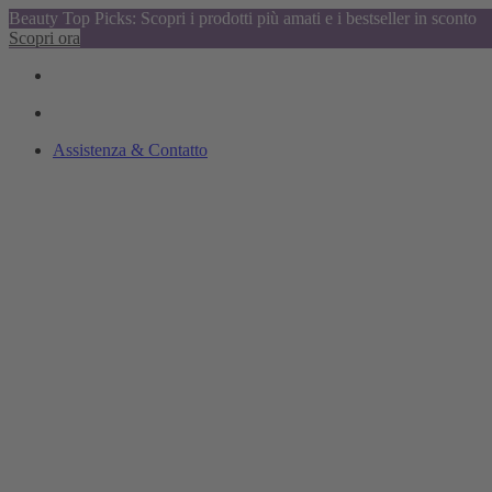
Beauty Top Picks: Scopri i prodotti più amati e i bestseller in sconto
Scopri ora
Assistenza & Contatto