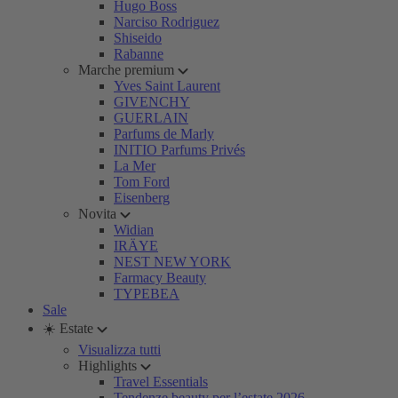
Hugo Boss
Narciso Rodriguez
Shiseido
Rabanne
Marche premium
Yves Saint Laurent
GIVENCHY
GUERLAIN
Parfums de Marly
INITIO Parfums Privés
La Mer
Tom Ford
Eisenberg
Novita
Widian
IRÄYE
NEST NEW YORK
Farmacy Beauty
TYPEBEA
Sale
☀️ Estate
Visualizza tutti
Highlights
Travel Essentials
Tendenze beauty per l’estate 2026