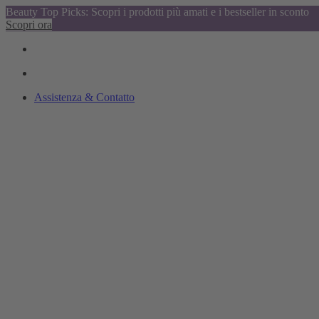
Beauty Top Picks: Scopri i prodotti più amati e i bestseller in sconto
Scopri ora
Assistenza & Contatto